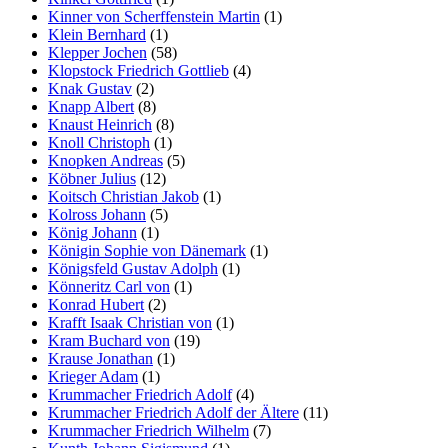
Kinner von Scherffenstein Martin
(1)
Klein Bernhard
(1)
Klepper Jochen
(58)
Klopstock Friedrich Gottlieb
(4)
Knak Gustav
(2)
Knapp Albert
(8)
Knaust Heinrich
(8)
Knoll Christoph
(1)
Knopken Andreas
(5)
Köbner Julius
(12)
Koitsch Christian Jakob
(1)
Kolross Johann
(5)
König Johann
(1)
Königin Sophie von Dänemark
(1)
Königsfeld Gustav Adolph
(1)
Könneritz Carl von
(1)
Konrad Hubert
(2)
Krafft Isaak Christian von
(1)
Kram Buchard von
(19)
Krause Jonathan
(1)
Krieger Adam
(1)
Krummacher Friedrich Adolf
(4)
Krummacher Friedrich Adolf der Ältere
(11)
Krummacher Friedrich Wilhelm
(7)