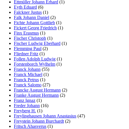
Ettmüller Johann Erhard
(1)
Eyth Eduard
(6)
Falckner Justus
(1)
Falk Johann Daniel
(2)
Fichte Johann Gottlieb
(1)
Fickert Georg Friedrich
(1)
Finx Erasmus
(1)
Fischer Christoph
(1)
Fischer Ludwig Eberhard
(1)
Flemming Paul
(2)
Fliedner Fritz
(1)
Follen Adolph Ludwig
(1)
Forstenborch Wylhelm
(1)
Franck Johann
(55)
Franck Michael
(1)
Franck Petrus
(1)
Franck Salomo
(27)
Francke August Hermann
(2)
Franke August Hermann
(2)
Franz Ignaz
(1)
Freder Johann
(16)
Freyberg H.
(1)
Freylinghausen Johann Anastasius
(47)
Freystein Johann Burchardt
(2)
Fritsch Ahasverus
(1)