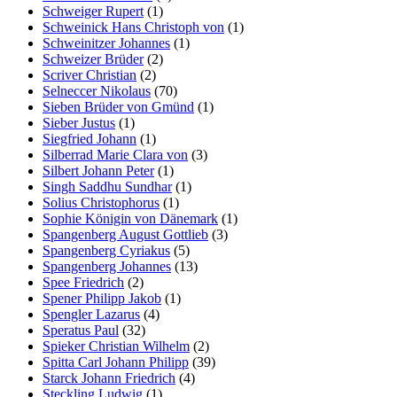
Schweiger Rupert
(1)
Schweinick Hans Christoph von
(1)
Schweinitzer Johannes
(1)
Schweizer Brüder
(2)
Scriver Christian
(2)
Selneccer Nikolaus
(70)
Sieben Brüder von Gmünd
(1)
Sieber Justus
(1)
Siegfried Johann
(1)
Silberrad Marie Clara von
(3)
Silbert Johann Peter
(1)
Singh Saddhu Sundhar
(1)
Solius Christophorus
(1)
Sophie Königin von Dänemark
(1)
Spangenberg August Gottlieb
(3)
Spangenberg Cyriakus
(5)
Spangenberg Johannes
(13)
Spee Friedrich
(2)
Spener Philipp Jakob
(1)
Spengler Lazarus
(4)
Speratus Paul
(32)
Spieker Christian Wilhelm
(2)
Spitta Carl Johann Philipp
(39)
Starck Johann Friedrich
(4)
Steckling Ludwig
(1)