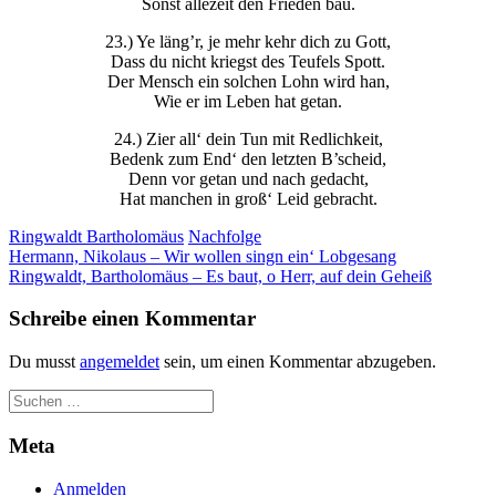
Sonst allezeit den Frieden bau.
23.) Ye läng’r, je mehr kehr dich zu Gott,
Dass du nicht kriegst des Teufels Spott.
Der Mensch ein solchen Lohn wird han,
Wie er im Leben hat getan.
24.) Zier all‘ dein Tun mit Redlichkeit,
Bedenk zum End‘ den letzten B’scheid,
Denn vor getan und nach gedacht,
Hat manchen in groß‘ Leid gebracht.
Ringwaldt Bartholomäus
Nachfolge
Beitragsnavigation
Hermann, Nikolaus – Wir wollen singn ein‘ Lobgesang
Ringwaldt, Bartholomäus – Es baut, o Herr, auf dein Geheiß
Schreibe einen Kommentar
Du musst
angemeldet
sein, um einen Kommentar abzugeben.
Meta
Anmelden