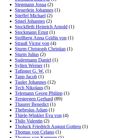
Stegmann Josua
(2)
Steuerlein Johannes
(1)
Stieffel Michael
(2)
Stigel Johannes
(2)
Stockfleth Heinrich Arnold
(1)
Stockmann Ernst
(1)
Stollberg Anna Gräfin von
(1)
Strauß Victor von
(4)
Sturm Christoph Christian
(1)
Sturm Julius
(2)
Sudermann Daniel
(1)
Sylten Werner
(1)
Tafinger G. W.
(1)
Tapp Jacob
(1)
Tauler Johannes
(12)
Tech Nikolaus
(5)
Telemann Georg Philipp
(1)
Tersteegen Gerhard
(89)
Thaurer Benedict
(1)
Thebesius Adam
(1)
Thiele-Winkler Eva von
(4)
Thilo Valentin
(2)
Tholuck Friedrich August Gottreu
(1)
Thomas von Celano
(1)
Thomas von Kempen
(1)