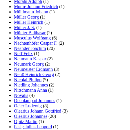
Morahi Adolph
(1)
Mudre Johann Friedrich
(1)
Mühlmann Johann
(1)
Müller Georg
(1)
Müller Heinrich
(1)
Müller J. S.
(1)
Münter Balthasar
(2)
Musculus Wolfgang
(6)
Nachtenhöfer Caspar F.
(2)
Neander Joachim
(20)
Neff Felix
(1)
Neumann Kaspar
(2)
Neumark Georg
(2)
Neumeister Erdmann
(3)
Neuß Heinrich Georg
(2)
Nicolai Philipp
(5)
Niedling Johannes
(2)
Nitschmann Anna
(1)
Novalis
(4)
Oecolampad Johannes
(1)
Oeler Ludewig
(8)
Olearius Johann Gottfried
(3)
Olearius Johannes
(20)
Opitz Martin
(1)
Pasig Julius Leopold
(1)