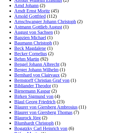
Arends Wilhelm Erasmus
(2)
Arnd Johann
(2)
Arndt Ernst Moritz
(45)
Arnold Gottfried
(112)
Arnschwanger Johann Christoph
(2)
Astmann Gottlieb August
(1)
August von Sachsen
(1)
Bapzien Michael
(1)
Baumann Christoph
(1)
Beck Magdalene
(1)
Becker Cornelius
(2)
Behm Martin
(92)
Bengel Johann Albrecht
(3)
Berger Johann Wilhelm
(1)
Bernhard von Clairvaux
(2)
Bernstorff Christian Graf von
(1)
Bibliander Theodor
(1)
Bienemann Kaspar
(2)
Birken Sigmund von
(4)
Blaul Georg Friedrich
(23)
Blaurer von Giersberg Ambrosius
(11)
Blaurer von Giersberg Thomas
(7)
Blaurock Jörg
(2)
Blumhardt Christoph
(1)
Bogatzky Carl Heinrich von
(6)