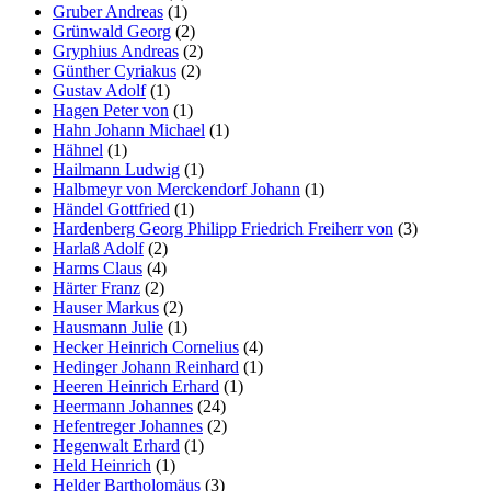
Gruber Andreas
(1)
Grünwald Georg
(2)
Gryphius Andreas
(2)
Günther Cyriakus
(2)
Gustav Adolf
(1)
Hagen Peter von
(1)
Hahn Johann Michael
(1)
Hähnel
(1)
Hailmann Ludwig
(1)
Halbmeyr von Merckendorf Johann
(1)
Händel Gottfried
(1)
Hardenberg Georg Philipp Friedrich Freiherr von
(3)
Harlaß Adolf
(2)
Harms Claus
(4)
Härter Franz
(2)
Hauser Markus
(2)
Hausmann Julie
(1)
Hecker Heinrich Cornelius
(4)
Hedinger Johann Reinhard
(1)
Heeren Heinrich Erhard
(1)
Heermann Johannes
(24)
Hefentreger Johannes
(2)
Hegenwalt Erhard
(1)
Held Heinrich
(1)
Helder Bartholomäus
(3)