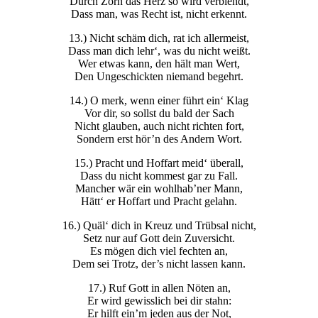
Durch Zorn das Herz so wird verblendt,
Dass man, was Recht ist, nicht erkennt.
13.) Nicht schäm dich, rat ich allermeist,
Dass man dich lehr‘, was du nicht weißt.
Wer etwas kann, den hält man Wert,
Den Ungeschickten niemand begehrt.
14.) O merk, wenn einer führt ein‘ Klag
Vor dir, so sollst du bald der Sach
Nicht glauben, auch nicht richten fort,
Sondern erst hör’n des Andern Wort.
15.) Pracht und Hoffart meid‘ überall,
Dass du nicht kommest gar zu Fall.
Mancher wär ein wohlhab’ner Mann,
Hätt‘ er Hoffart und Pracht gelahn.
16.) Quäl‘ dich in Kreuz und Trübsal nicht,
Setz nur auf Gott dein Zuversicht.
Es mögen dich viel fechten an,
Dem sei Trotz, der’s nicht lassen kann.
17.) Ruf Gott in allen Nöten an,
Er wird gewisslich bei dir stahn:
Er hilft ein’m jeden aus der Not,