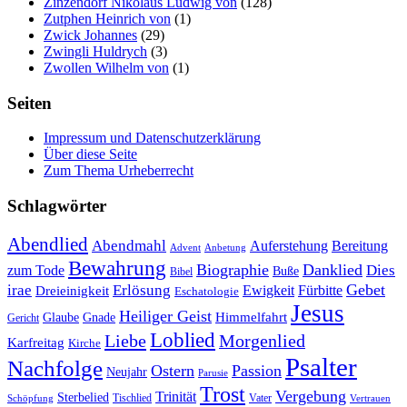
Zinzendorf Nikolaus Ludwig von
(128)
Zutphen Heinrich von
(1)
Zwick Johannes
(29)
Zwingli Huldrych
(3)
Zwollen Wilhelm von
(1)
Seiten
Impressum und Datenschutzerklärung
Über diese Seite
Zum Thema Urheberrecht
Schlagwörter
Abendlied
Abendmahl
Bereitung
Auferstehung
Advent
Anbetung
Bewahrung
Biographie
Danklied
zum Tode
Dies
Buße
Bibel
Gebet
irae
Erlösung
Ewigkeit
Fürbitte
Dreieinigkeit
Eschatologie
Jesus
Heiliger Geist
Himmelfahrt
Glaube
Gnade
Gericht
Loblied
Liebe
Morgenlied
Karfreitag
Kirche
Psalter
Nachfolge
Ostern
Passion
Neujahr
Parusie
Trost
Vergebung
Trinität
Sterbelied
Tischlied
Vater
Vertrauen
Schöpfung