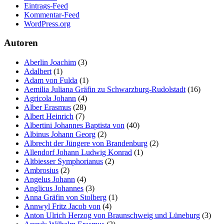
Eintrags-Feed
Kommentar-Feed
WordPress.org
Autoren
Aberlin Joachim
(3)
Adalbert
(1)
Adam von Fulda
(1)
Aemilia Juliana Gräfin zu Schwarzburg-Rudolstadt
(16)
Agricola Johann
(4)
Alber Erasmus
(28)
Albert Heinrich
(7)
Albertini Johannes Baptista von
(40)
Albinus Johann Georg
(2)
Albrecht der Jüngere von Brandenburg
(2)
Allendorf Johann Ludwig Konrad
(1)
Altbiesser Symphorianus
(2)
Ambrosius
(2)
Angelus Johann
(4)
Anglicus Johannes
(3)
Anna Gräfin von Stolberg
(1)
Annwyl Fritz Jacob von
(4)
Anton Ulrich Herzog von Braunschweig und Lüneburg
(3)