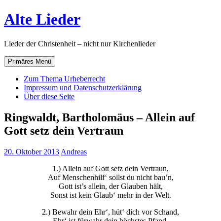
Zum
Alte Lieder
Inhalt
springen
Lieder der Christenheit – nicht nur Kirchenlieder
Primäres Menü
Zum Thema Urheberrecht
Impressum und Datenschutzerklärung
Über diese Seite
Ringwaldt, Bartholomäus – Allein auf
Gott setz dein Vertraun
20. Oktober 2013
Andreas
1.) Allein auf Gott setz dein Vertraun,
Auf Menschenhilf‘ sollst du nicht bau’n,
Gott ist’s allein, der Glauben hält,
Sonst ist kein Glaub‘ mehr in der Welt.
2.) Bewahr dein Ehr‘, hüt‘ dich vor Schand,
Ehr‘ ist fürwahr dein höchstes Pfand,