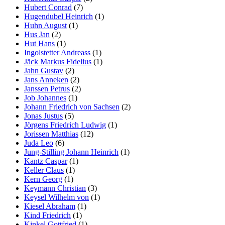
Hubert Conrad
(7)
Hugendubel Heinrich
(1)
Huhn August
(1)
Hus Jan
(2)
Hut Hans
(1)
Ingolstetter Andreass
(1)
Jäck Markus Fidelius
(1)
Jahn Gustav
(2)
Jans Anneken
(2)
Janssen Petrus
(2)
Job Johannes
(1)
Johann Friedrich von Sachsen
(2)
Jonas Justus
(5)
Jörgens Friedrich Ludwig
(1)
Jorissen Matthias
(12)
Juda Leo
(6)
Jung-Stilling Johann Heinrich
(1)
Kantz Caspar
(1)
Keller Claus
(1)
Kern Georg
(1)
Keymann Christian
(3)
Keysel Wilhelm von
(1)
Kiesel Abraham
(1)
Kind Friedrich
(1)
Kinkel Gottfried
(1)