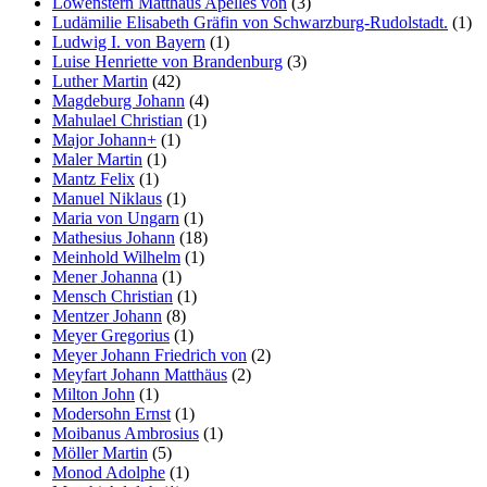
Löwenstern Matthäus Apelles von
(3)
Ludämilie Elisabeth Gräfin von Schwarzburg-Rudolstadt.
(1)
Ludwig I. von Bayern
(1)
Luise Henriette von Brandenburg
(3)
Luther Martin
(42)
Magdeburg Johann
(4)
Mahulael Christian
(1)
Major Johann+
(1)
Maler Martin
(1)
Mantz Felix
(1)
Manuel Niklaus
(1)
Maria von Ungarn
(1)
Mathesius Johann
(18)
Meinhold Wilhelm
(1)
Mener Johanna
(1)
Mensch Christian
(1)
Mentzer Johann
(8)
Meyer Gregorius
(1)
Meyer Johann Friedrich von
(2)
Meyfart Johann Matthäus
(2)
Milton John
(1)
Modersohn Ernst
(1)
Moibanus Ambrosius
(1)
Möller Martin
(5)
Monod Adolphe
(1)