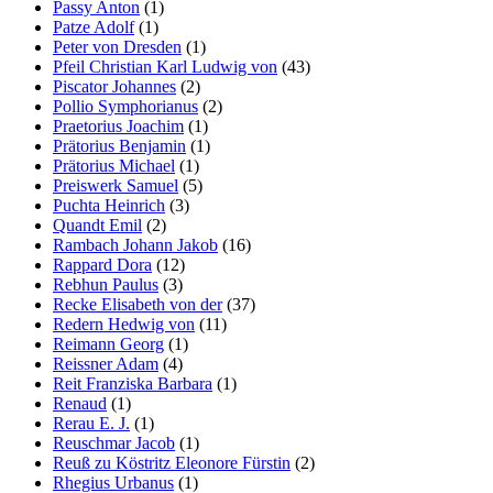
Passy Anton
(1)
Patze Adolf
(1)
Peter von Dresden
(1)
Pfeil Christian Karl Ludwig von
(43)
Piscator Johannes
(2)
Pollio Symphorianus
(2)
Praetorius Joachim
(1)
Prätorius Benjamin
(1)
Prätorius Michael
(1)
Preiswerk Samuel
(5)
Puchta Heinrich
(3)
Quandt Emil
(2)
Rambach Johann Jakob
(16)
Rappard Dora
(12)
Rebhun Paulus
(3)
Recke Elisabeth von der
(37)
Redern Hedwig von
(11)
Reimann Georg
(1)
Reissner Adam
(4)
Reit Franziska Barbara
(1)
Renaud
(1)
Rerau E. J.
(1)
Reuschmar Jacob
(1)
Reuß zu Köstritz Eleonore Fürstin
(2)
Rhegius Urbanus
(1)