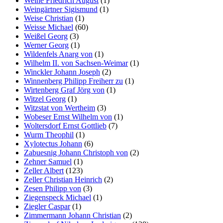
Weihe Friedrich August
(1)
Weingärtner Sigismund
(1)
Weise Christian
(1)
Weisse Michael
(60)
Weißel Georg
(3)
Werner Georg
(1)
Wildenfels Anarg von
(1)
Wilhelm II. von Sachsen-Weimar
(1)
Winckler Johann Joseph
(2)
Winnenberg Philipp Freiherr zu
(1)
Wirtenberg Graf Jörg von
(1)
Witzel Georg
(1)
Witzstat von Wertheim
(3)
Wobeser Ernst Wilhelm von
(1)
Woltersdorf Ernst Gottlieb
(7)
Wurm Theophil
(1)
Xylotectus Johann
(6)
Zabuesnig Johann Christoph von
(2)
Zehner Samuel
(1)
Zeller Albert
(123)
Zeller Christian Heinrich
(2)
Zesen Philipp von
(3)
Ziegenspeck Michael
(1)
Ziegler Caspar
(1)
Zimmermann Johann Christian
(2)