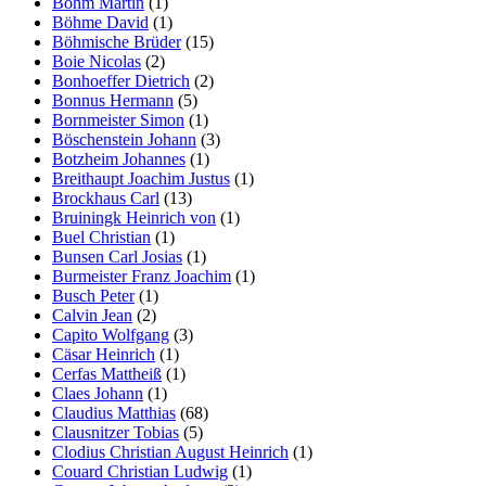
Böhm Martin
(1)
Böhme David
(1)
Böhmische Brüder
(15)
Boie Nicolas
(2)
Bonhoeffer Dietrich
(2)
Bonnus Hermann
(5)
Bornmeister Simon
(1)
Böschenstein Johann
(3)
Botzheim Johannes
(1)
Breithaupt Joachim Justus
(1)
Brockhaus Carl
(13)
Bruiningk Heinrich von
(1)
Buel Christian
(1)
Bunsen Carl Josias
(1)
Burmeister Franz Joachim
(1)
Busch Peter
(1)
Calvin Jean
(2)
Capito Wolfgang
(3)
Cäsar Heinrich
(1)
Cerfas Mattheiß
(1)
Claes Johann
(1)
Claudius Matthias
(68)
Clausnitzer Tobias
(5)
Clodius Christian August Heinrich
(1)
Couard Christian Ludwig
(1)