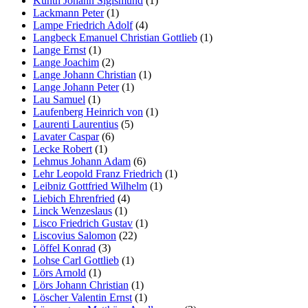
Kunth Johann Sigismund
(1)
Lackmann Peter
(1)
Lampe Friedrich Adolf
(4)
Langbeck Emanuel Christian Gottlieb
(1)
Lange Ernst
(1)
Lange Joachim
(2)
Lange Johann Christian
(1)
Lange Johann Peter
(1)
Lau Samuel
(1)
Laufenberg Heinrich von
(1)
Laurenti Laurentius
(5)
Lavater Caspar
(6)
Lecke Robert
(1)
Lehmus Johann Adam
(6)
Lehr Leopold Franz Friedrich
(1)
Leibniz Gottfried Wilhelm
(1)
Liebich Ehrenfried
(4)
Linck Wenzeslaus
(1)
Lisco Friedrich Gustav
(1)
Liscovius Salomon
(22)
Löffel Konrad
(3)
Lohse Carl Gottlieb
(1)
Lörs Arnold
(1)
Lörs Johann Christian
(1)
Löscher Valentin Ernst
(1)