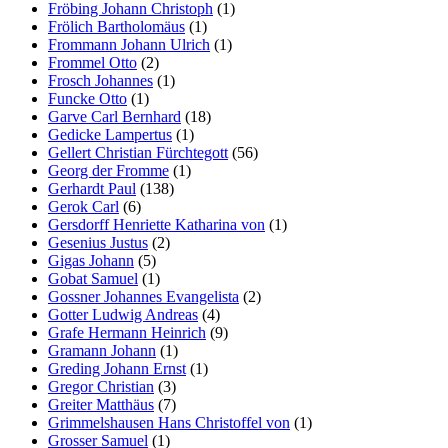
Fröbing Johann Christoph
(1)
Frölich Bartholomäus
(1)
Frommann Johann Ulrich
(1)
Frommel Otto
(2)
Frosch Johannes
(1)
Funcke Otto
(1)
Garve Carl Bernhard
(18)
Gedicke Lampertus
(1)
Gellert Christian Fürchtegott
(56)
Georg der Fromme
(1)
Gerhardt Paul
(138)
Gerok Carl
(6)
Gersdorff Henriette Katharina von
(1)
Gesenius Justus
(2)
Gigas Johann
(5)
Gobat Samuel
(1)
Gossner Johannes Evangelista
(2)
Gotter Ludwig Andreas
(4)
Grafe Hermann Heinrich
(9)
Gramann Johann
(1)
Greding Johann Ernst
(1)
Gregor Christian
(3)
Greiter Matthäus
(7)
Grimmelshausen Hans Christoffel von
(1)
Grosser Samuel
(1)