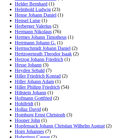
Helder Bernhard
(1)
Helmbold Ludwig
(23)
Hense Johann Daniel
(1)
Hensel Luise
(1)
Herberger Valerius
(2)
Hermann Nikolaus
(76)
Hermes Johann Timotheus
(1)
Herrmann Johann G.
(1)
Herrnschmidt Johann Daniel
(2)
Hertzogenrath Theodor Isaak
(2)
Herzog Johann Friedrich
(1)
Hesse Johann
(3)
Heyden Sebald
(7)
Hiller Friedrich Konrad
(2)
Hiller Johann Adam
(1)
Hiller Philipp Friedrich
(54)
Hiltstein Johann
(1)
Hofmann Gottfried
(2)
Hohlfeldt
(1)
Hollaz David
(4)
Homburg Ernst Christoph
(3)
Hooper John
(1)
Hopfensack Johann Christian Wilhelm August
(2)
Horn Johannes
(7)
Huberinus Caspar
(2)