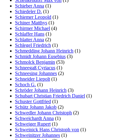
Schenkendorf Max von
(1)
Schieber Anna
(1)
Schiedeler D.
(1)
Schiemer Leopold
(1)
Schiner Matthys
(1)
Schirmer Michael
(4)
Schlaffer Hans
(1)
Schlatter Anna
(2)
Schlegel Friedrich
(1)
Schmedding Johann Heinrich
(1)
Schmidt Johann Eusebius
(3)
Schmolck Benjamin
(53)
Schneegaß Cyriacus
(1)
Schneesing Johannes
(2)
Schneider Liepolt
(1)
Schoch G.
(1)
Schröder Johann Heinrich
(3)
Schubart Christian Friedrich Daniel
(1)
Schuster Gottfried
(1)
Schütz Johann Jakob
(2)
Schwedler Johann Christoph
(2)
Schweichardt Anna
(1)
Schweiger Rupert
(1)
Schweinick Hans Christoph von
(1)
Schweinitzer Johannes
(1)