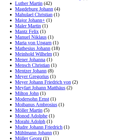
Luther Martin
(42)
Magdeburg Johann
(4)
Mahulael Christian
(1)
Major Johann+
(1)
Maler Martin
(1)
Mantz Felix
(1)
Manuel Niklaus
(1)
Maria von Ungarn
(1)
Mathesius Johann
(18)
Meinhold Wilhelm
(1)
Mener Johanna
(1)
Mensch Christian
(1)
Mentzer Johann
(8)
Meyer Gregorius
(1)
Meyer Johann Friedrich von
(2)
Meyfart Johann Matthäus
(2)
Milton John
(1)
Modersohn Ernst
(1)
Moibanus Ambrosius
(1)
Möller Martin
(5)
Monod Adolphe
(1)
Morahi Adolph
(1)
Mudre Johann Friedrich
(1)
Mühlmann Johann
(1)
Müller Georg
(1)