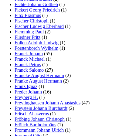
Fichte Johann Gottlieb
(1)
Fickert Georg Friedrich
(1)
Finx Erasmus
(1)
Fischer Christoph
(1)
Fischer Ludwig Eberhard
(1)
Flemming Paul
(2)
Fliedner Fritz
(1)
Follen Adolph Ludwig
(1)
Forstenborch Wylhelm
(1)
Franck Johann
(55)
Franck Michael
(1)
Franck Petrus
(1)
Franck Salomo
(27)
Francke August Hermann
(2)
Franke August Hermann
(2)
Franz Ignaz
(1)
Freder Johann
(16)
Freyberg H.
(1)
Freylinghausen Johann Anastasius
(47)
Freystein Johann Burchardt
(2)
Fritsch Ahasverus
(1)
Fröbing Johann Christoph
(1)
Frölich Bartholomäus
(1)
Frommann Johann Ulrich
(1)
Frommel Otto
(2)