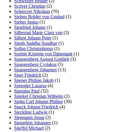
Schweizer Brüder
(2)
Scriver Christian
(2)
Selneccer Nikolaus
(70)
Sieben Brüder von Gmünd
(1)
Sieber Justus
(1)
Siegfried Johann
(1)
Silberrad Marie Clara von
(3)
Silbert Johann Peter
(1)
Singh Saddhu Sundhar
(1)
Solius Christophorus
(1)
Sophie Königin von Dänemark
(1)
Spangenberg August Gottlieb
(3)
Spangenberg Cyriakus
(5)
Spangenberg Johannes
(13)
Spee Friedrich
(2)
Spener Philipp Jakob
(1)
Spengler Lazarus
(4)
Speratus Paul
(32)
Spieker Christian Wilhelm
(2)
Spitta Carl Johann Philipp
(39)
Starck Johann Friedrich
(4)
Steckling Ludwig
(1)
Stegmann Josua
(2)
Steuerlein Johannes
(1)
Stieffel Michael
(2)