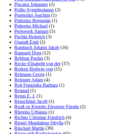
Piscator Johannes
(2)
Pollio Symphorianus
(2)
Praetorius Joachim
(1)
Prätorius Benjamin
(1)
Prätorius Michael
(1)
Preiswerk Samuel
(5)
Puchta Heinrich
(3)
Quandt Emil
(2)
Rambach Johann Jakob
(16)
Rappard Dora
(12)
Rebhun Paulus
(3)
Recke Elisabeth von der
(37)
Redern Hedwig von
(11)
Reimann Georg
(1)
Reissner Adam
(4)
Reit Franziska Barbara
(1)
Renaud
(1)
Rerau E. J.
(1)
Reuschmar Jacob
(1)
Reuß zu Köstritz Eleonore Fürstin
(2)
Rhegius Urbanus
(1)
Richter Christian Friedrich
(4)
Rieger Magdalena Sibylla
(5)
Rinckart Martin
(39)
Ringwaldt Bartholomäus
(65)