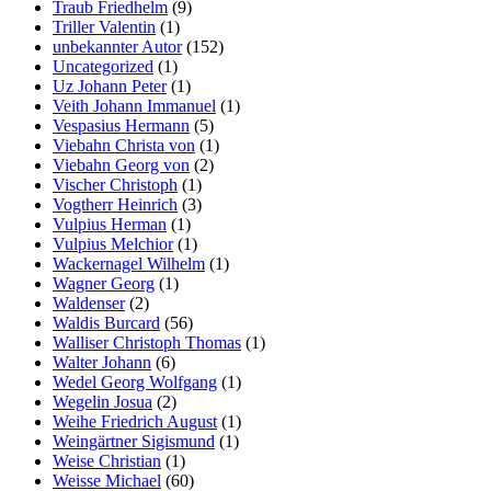
Traub Friedhelm
(9)
Triller Valentin
(1)
unbekannter Autor
(152)
Uncategorized
(1)
Uz Johann Peter
(1)
Veith Johann Immanuel
(1)
Vespasius Hermann
(5)
Viebahn Christa von
(1)
Viebahn Georg von
(2)
Vischer Christoph
(1)
Vogtherr Heinrich
(3)
Vulpius Herman
(1)
Vulpius Melchior
(1)
Wackernagel Wilhelm
(1)
Wagner Georg
(1)
Waldenser
(2)
Waldis Burcard
(56)
Walliser Christoph Thomas
(1)
Walter Johann
(6)
Wedel Georg Wolfgang
(1)
Wegelin Josua
(2)
Weihe Friedrich August
(1)
Weingärtner Sigismund
(1)
Weise Christian
(1)
Weisse Michael
(60)