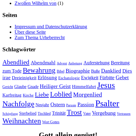
Zwollen Wilhelm von
(1)
Seiten
Impressum und Datenschutzerklärung
Über diese Seite
Zum Thema Urheberrecht
Schlagwörter
Abendlied
Abendmahl
Bereitung
Auferstehung
Advent
Anbetung
Bewahrung
Biographie
Danklied
zum Tode
Dies
Buße
Bibel
Gebet
irae
Erlösung
Ewigkeit
Fürbitte
Dreieinigkeit
Eschatologie
Jesus
Heiliger Geist
Himmelfahrt
Glaube
Gnade
Gericht
Loblied
Liebe
Morgenlied
Karfreitag
Kirche
Psalter
Nachfolge
Ostern
Passion
Neujahr
Parusie
Trost
Vergebung
Trinität
Sterbelied
Tischlied
Vater
Vertrauen
Schöpfung
Weihnachten
Wort Gottes
Gott allein genügt!