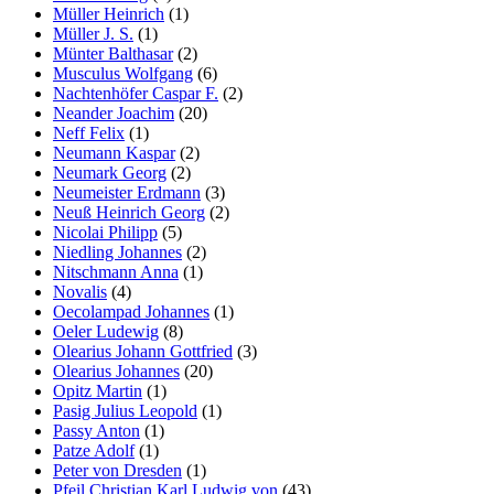
Müller Heinrich
(1)
Müller J. S.
(1)
Münter Balthasar
(2)
Musculus Wolfgang
(6)
Nachtenhöfer Caspar F.
(2)
Neander Joachim
(20)
Neff Felix
(1)
Neumann Kaspar
(2)
Neumark Georg
(2)
Neumeister Erdmann
(3)
Neuß Heinrich Georg
(2)
Nicolai Philipp
(5)
Niedling Johannes
(2)
Nitschmann Anna
(1)
Novalis
(4)
Oecolampad Johannes
(1)
Oeler Ludewig
(8)
Olearius Johann Gottfried
(3)
Olearius Johannes
(20)
Opitz Martin
(1)
Pasig Julius Leopold
(1)
Passy Anton
(1)
Patze Adolf
(1)
Peter von Dresden
(1)
Pfeil Christian Karl Ludwig von
(43)