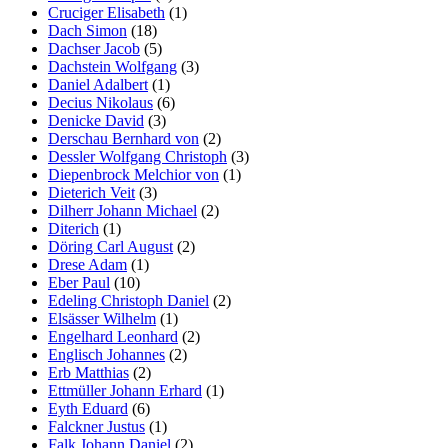
Cruciger Elisabeth
(1)
Dach Simon
(18)
Dachser Jacob
(5)
Dachstein Wolfgang
(3)
Daniel Adalbert
(1)
Decius Nikolaus
(6)
Denicke David
(3)
Derschau Bernhard von
(2)
Dessler Wolfgang Christoph
(3)
Diepenbrock Melchior von
(1)
Dieterich Veit
(3)
Dilherr Johann Michael
(2)
Diterich
(1)
Döring Carl August
(2)
Drese Adam
(1)
Eber Paul
(10)
Edeling Christoph Daniel
(2)
Elsässer Wilhelm
(1)
Engelhard Leonhard
(2)
Englisch Johannes
(2)
Erb Matthias
(2)
Ettmüller Johann Erhard
(1)
Eyth Eduard
(6)
Falckner Justus
(1)
Falk Johann Daniel
(2)