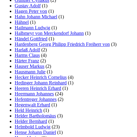
Günther Cyriakus
(2)
Gustav Adolf
(1)
Hagen Peter von
(1)
Hahn Johann Michael
(1)
Hähnel
(1)
Hailmann Ludwig
(1)
Halbmeyr von Merckendorf Johann
(1)
Händel Gottfried
(1)
Hardenberg Georg Philipp Friedrich Freiherr von
(3)
Harlaß Adolf
(2)
Harms Claus
(4)
Härter Franz
(2)
Hauser Markus
(2)
Hausmann Julie
(1)
Hecker Heinrich Cornelius
(4)
Hedinger Johann Reinhard
(1)
Heeren Heinrich Erhard
(1)
Heermann Johannes
(24)
Hefentreger Johannes
(2)
Hegenwalt Erhard
(1)
Held Heinrich
(1)
Helder Bartholomäus
(3)
Helder Bernhard
(1)
Helmbold Ludwig
(23)
Hense Johann Daniel
(1)