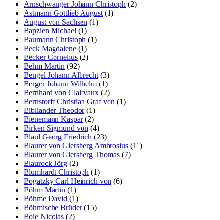
Arnschwanger Johann Christoph
(2)
Astmann Gottlieb August
(1)
August von Sachsen
(1)
Bapzien Michael
(1)
Baumann Christoph
(1)
Beck Magdalene
(1)
Becker Cornelius
(2)
Behm Martin
(92)
Bengel Johann Albrecht
(3)
Berger Johann Wilhelm
(1)
Bernhard von Clairvaux
(2)
Bernstorff Christian Graf von
(1)
Bibliander Theodor
(1)
Bienemann Kaspar
(2)
Birken Sigmund von
(4)
Blaul Georg Friedrich
(23)
Blaurer von Giersberg Ambrosius
(11)
Blaurer von Giersberg Thomas
(7)
Blaurock Jörg
(2)
Blumhardt Christoph
(1)
Bogatzky Carl Heinrich von
(6)
Böhm Martin
(1)
Böhme David
(1)
Böhmische Brüder
(15)
Boie Nicolas
(2)