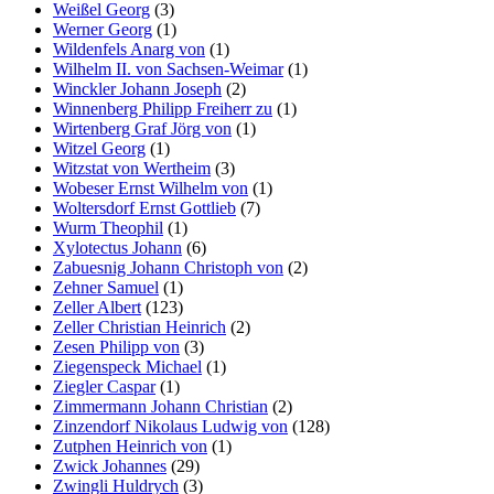
Weißel Georg
(3)
Werner Georg
(1)
Wildenfels Anarg von
(1)
Wilhelm II. von Sachsen-Weimar
(1)
Winckler Johann Joseph
(2)
Winnenberg Philipp Freiherr zu
(1)
Wirtenberg Graf Jörg von
(1)
Witzel Georg
(1)
Witzstat von Wertheim
(3)
Wobeser Ernst Wilhelm von
(1)
Woltersdorf Ernst Gottlieb
(7)
Wurm Theophil
(1)
Xylotectus Johann
(6)
Zabuesnig Johann Christoph von
(2)
Zehner Samuel
(1)
Zeller Albert
(123)
Zeller Christian Heinrich
(2)
Zesen Philipp von
(3)
Ziegenspeck Michael
(1)
Ziegler Caspar
(1)
Zimmermann Johann Christian
(2)
Zinzendorf Nikolaus Ludwig von
(128)
Zutphen Heinrich von
(1)
Zwick Johannes
(29)
Zwingli Huldrych
(3)