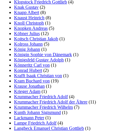
Klopstock Friedrich Gottlieb
(4)
Knak Gustav
(2)
Knapp Albert
(8)
Knaust Heinrich
(8)
Knoll Christoph
(1)
Knopken Andreas
(5)
Köbner Julius
(12)
Koitsch Christian Jakob
(1)
Kolross Johann
(5)
König Johann
(1)
Königin Sophie von Dänemark
(1)
Königsfeld Gustav Adolph
(1)
Könneritz Carl von
(1)
Konrad Hubert
(2)
Krafft Isaak Christian von
(1)
Kram Buchard von
(19)
Krause Jonathan
(1)
Krieger Adam
(1)
Krummacher Friedrich Adolf
(4)
Krummacher Friedrich Adolf der Ältere
(11)
Krummacher Friedrich Wilhelm
(7)
Kunth Johann Sigismund
(1)
Lackmann Peter
(1)
Lampe Friedrich Adolf
(4)
Langbeck Emanuel Christian Gottlieb
(1)