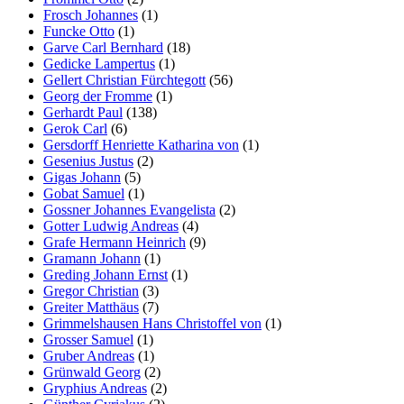
Frosch Johannes
(1)
Funcke Otto
(1)
Garve Carl Bernhard
(18)
Gedicke Lampertus
(1)
Gellert Christian Fürchtegott
(56)
Georg der Fromme
(1)
Gerhardt Paul
(138)
Gerok Carl
(6)
Gersdorff Henriette Katharina von
(1)
Gesenius Justus
(2)
Gigas Johann
(5)
Gobat Samuel
(1)
Gossner Johannes Evangelista
(2)
Gotter Ludwig Andreas
(4)
Grafe Hermann Heinrich
(9)
Gramann Johann
(1)
Greding Johann Ernst
(1)
Gregor Christian
(3)
Greiter Matthäus
(7)
Grimmelshausen Hans Christoffel von
(1)
Grosser Samuel
(1)
Gruber Andreas
(1)
Grünwald Georg
(2)
Gryphius Andreas
(2)