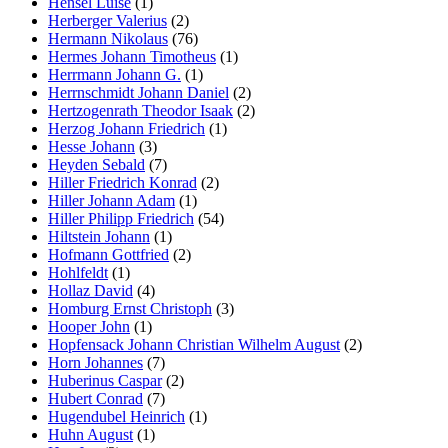
Hensel Luise
(1)
Herberger Valerius
(2)
Hermann Nikolaus
(76)
Hermes Johann Timotheus
(1)
Herrmann Johann G.
(1)
Herrnschmidt Johann Daniel
(2)
Hertzogenrath Theodor Isaak
(2)
Herzog Johann Friedrich
(1)
Hesse Johann
(3)
Heyden Sebald
(7)
Hiller Friedrich Konrad
(2)
Hiller Johann Adam
(1)
Hiller Philipp Friedrich
(54)
Hiltstein Johann
(1)
Hofmann Gottfried
(2)
Hohlfeldt
(1)
Hollaz David
(4)
Homburg Ernst Christoph
(3)
Hooper John
(1)
Hopfensack Johann Christian Wilhelm August
(2)
Horn Johannes
(7)
Huberinus Caspar
(2)
Hubert Conrad
(7)
Hugendubel Heinrich
(1)
Huhn August
(1)