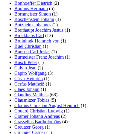
Bonhoeffer Dietrich
(2)
Bonnus Hermann
(5)
Bornmeister Simon
(1)
Böschenstein Johann
(3)
Botzheim Johannes
(1)
Breithaupt Joachim Justus
(1)
Brockhaus Carl
(13)
Bruiningk Heinrich von
(1)
Buel Christian
(1)
Bunsen Carl Josias
(1)
Burmeister Franz Joachim
(1)
Busch Peter
(1)
Calvin Jean
(2)
Capito Wolfgang
(3)
Cäsar Heinrich
(1)
Cerfas Mattheiß
(1)
Claes Johann
(1)
Claudius Matthias
(68)
Clausnitzer Tobias
(5)
Clodius Christian August Heinrich
(1)
Couard Christian Ludwig
(1)
Cramer Johann Andreas
(2)
Crasselius Bartholomäus
(4)
Creutzer Georg
(1)
Cruciger Caspar
(1)