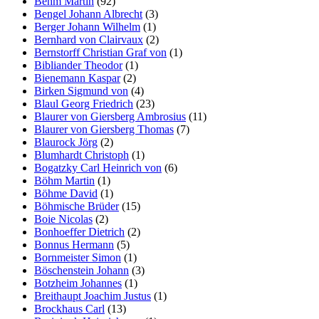
Behm Martin
(92)
Bengel Johann Albrecht
(3)
Berger Johann Wilhelm
(1)
Bernhard von Clairvaux
(2)
Bernstorff Christian Graf von
(1)
Bibliander Theodor
(1)
Bienemann Kaspar
(2)
Birken Sigmund von
(4)
Blaul Georg Friedrich
(23)
Blaurer von Giersberg Ambrosius
(11)
Blaurer von Giersberg Thomas
(7)
Blaurock Jörg
(2)
Blumhardt Christoph
(1)
Bogatzky Carl Heinrich von
(6)
Böhm Martin
(1)
Böhme David
(1)
Böhmische Brüder
(15)
Boie Nicolas
(2)
Bonhoeffer Dietrich
(2)
Bonnus Hermann
(5)
Bornmeister Simon
(1)
Böschenstein Johann
(3)
Botzheim Johannes
(1)
Breithaupt Joachim Justus
(1)
Brockhaus Carl
(13)