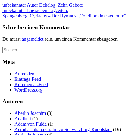
unbekannter Autor
Dekalog
,
Zehn Gebote
Beitragsnavigation
unbekannt – Die sieben Tagzeiten.
Spangenberg, Cyriacus – Der Hymnus „Conditor alme syderum“.
Schreibe einen Kommentar
Du musst
angemeldet
sein, um einen Kommentar abzugeben.
Meta
Anmelden
Eintrags-Feed
Kommentar-Feed
WordPress.org
Autoren
Aberlin Joachim
(3)
Adalbert
(1)
Adam von Fulda
(1)
Aemilia Juliana Gräfin zu Schwarzburg-Rudolstadt
(16)
Agricola Johann
(4)