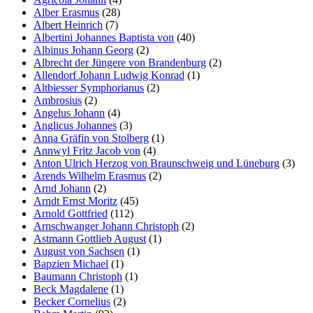
Alber Erasmus
(28)
Albert Heinrich
(7)
Albertini Johannes Baptista von
(40)
Albinus Johann Georg
(2)
Albrecht der Jüngere von Brandenburg
(2)
Allendorf Johann Ludwig Konrad
(1)
Altbiesser Symphorianus
(2)
Ambrosius
(2)
Angelus Johann
(4)
Anglicus Johannes
(3)
Anna Gräfin von Stolberg
(1)
Annwyl Fritz Jacob von
(4)
Anton Ulrich Herzog von Braunschweig und Lüneburg
(3)
Arends Wilhelm Erasmus
(2)
Arnd Johann
(2)
Arndt Ernst Moritz
(45)
Arnold Gottfried
(112)
Arnschwanger Johann Christoph
(2)
Astmann Gottlieb August
(1)
August von Sachsen
(1)
Bapzien Michael
(1)
Baumann Christoph
(1)
Beck Magdalene
(1)
Becker Cornelius
(2)