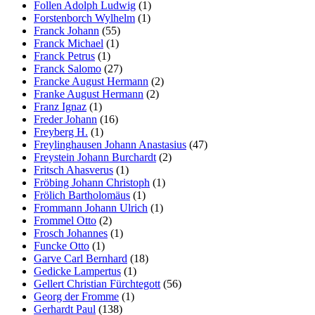
Follen Adolph Ludwig
(1)
Forstenborch Wylhelm
(1)
Franck Johann
(55)
Franck Michael
(1)
Franck Petrus
(1)
Franck Salomo
(27)
Francke August Hermann
(2)
Franke August Hermann
(2)
Franz Ignaz
(1)
Freder Johann
(16)
Freyberg H.
(1)
Freylinghausen Johann Anastasius
(47)
Freystein Johann Burchardt
(2)
Fritsch Ahasverus
(1)
Fröbing Johann Christoph
(1)
Frölich Bartholomäus
(1)
Frommann Johann Ulrich
(1)
Frommel Otto
(2)
Frosch Johannes
(1)
Funcke Otto
(1)
Garve Carl Bernhard
(18)
Gedicke Lampertus
(1)
Gellert Christian Fürchtegott
(56)
Georg der Fromme
(1)
Gerhardt Paul
(138)