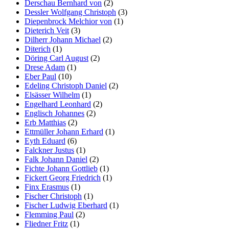
Derschau Bernhard von
(2)
Dessler Wolfgang Christoph
(3)
Diepenbrock Melchior von
(1)
Dieterich Veit
(3)
Dilherr Johann Michael
(2)
Diterich
(1)
Döring Carl August
(2)
Drese Adam
(1)
Eber Paul
(10)
Edeling Christoph Daniel
(2)
Elsässer Wilhelm
(1)
Engelhard Leonhard
(2)
Englisch Johannes
(2)
Erb Matthias
(2)
Ettmüller Johann Erhard
(1)
Eyth Eduard
(6)
Falckner Justus
(1)
Falk Johann Daniel
(2)
Fichte Johann Gottlieb
(1)
Fickert Georg Friedrich
(1)
Finx Erasmus
(1)
Fischer Christoph
(1)
Fischer Ludwig Eberhard
(1)
Flemming Paul
(2)
Fliedner Fritz
(1)