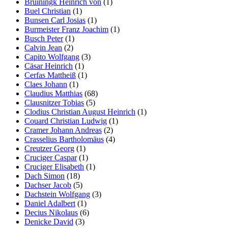
Bruiningk Heinrich von
(1)
Buel Christian
(1)
Bunsen Carl Josias
(1)
Burmeister Franz Joachim
(1)
Busch Peter
(1)
Calvin Jean
(2)
Capito Wolfgang
(3)
Cäsar Heinrich
(1)
Cerfas Mattheiß
(1)
Claes Johann
(1)
Claudius Matthias
(68)
Clausnitzer Tobias
(5)
Clodius Christian August Heinrich
(1)
Couard Christian Ludwig
(1)
Cramer Johann Andreas
(2)
Crasselius Bartholomäus
(4)
Creutzer Georg
(1)
Cruciger Caspar
(1)
Cruciger Elisabeth
(1)
Dach Simon
(18)
Dachser Jacob
(5)
Dachstein Wolfgang
(3)
Daniel Adalbert
(1)
Decius Nikolaus
(6)
Denicke David
(3)