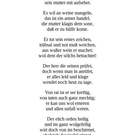
sein mutter mit aufsehet.
Es wil an weine mangeln,
das ist ein armer handel.
die mutter klagts dem sone,
daß er zu hülfe kome.
Notwendig
Er tut sein erstes zeichen,
Diese
trübsal und not muß weichen,
Cookies
aus waßer wein er machet;
sind nicht
wol dem der sölchs betrachtet!
optional.
Sie werden
Der herr die seinen prüfet,
benötigt,
doch wenn man in anrüfet,
damit die
er alles leid und klage
Website
wendet noch heut zu tage.
funktioniert.
Von rat ist er ser kreftig,
von taten auch ganz mechtig;
er kan uns wol erneren
Statistik
und allen unfall weren.
Mit diesen
Cookies
Der elich orden heilig
können wir die
und im ganz wolgefellig
Funktionsweise
wirt doch von im beschirmet,
und Struktur