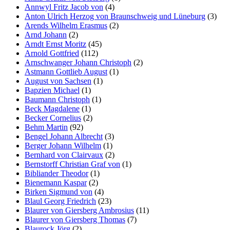
Annwyl Fritz Jacob von
(4)
Anton Ulrich Herzog von Braunschweig und Lüneburg
(3)
Arends Wilhelm Erasmus
(2)
Arnd Johann
(2)
Arndt Ernst Moritz
(45)
Arnold Gottfried
(112)
Arnschwanger Johann Christoph
(2)
Astmann Gottlieb August
(1)
August von Sachsen
(1)
Bapzien Michael
(1)
Baumann Christoph
(1)
Beck Magdalene
(1)
Becker Cornelius
(2)
Behm Martin
(92)
Bengel Johann Albrecht
(3)
Berger Johann Wilhelm
(1)
Bernhard von Clairvaux
(2)
Bernstorff Christian Graf von
(1)
Bibliander Theodor
(1)
Bienemann Kaspar
(2)
Birken Sigmund von
(4)
Blaul Georg Friedrich
(23)
Blaurer von Giersberg Ambrosius
(11)
Blaurer von Giersberg Thomas
(7)
Blaurock Jörg
(2)