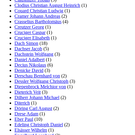
Clodius Christian August Heinrich
(1)
Couard Christian Ludwig
(1)
Cramer Johann Andreas
(2)
Crasselius Bartholomäus
(4)
Creutzer Georg
(1)
Cruciger Caspar
(1)
Cruciger Elisabeth
(1)
Dach Simon
(18)
Dachser Jacob
(5)
Dachstein Wolfgang
(3)
Daniel Adalbert
(1)
Decius Nikolaus
(6)
Denicke David
(3)
Derschau Bernhard von
(2)
Dessler Wolfgang Christoph
(3)
Diepenbrock Melchior von
(1)
Dieterich Veit
(3)
Dilherr Johann Michael
(2)
Diterich
(1)
Döring Carl August
(2)
Drese Adam
(1)
Eber Paul
(10)
Edeling Christoph Daniel
(2)
Elsässer Wilhelm
(1)