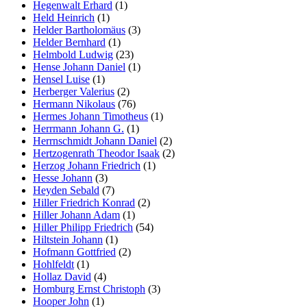
Hegenwalt Erhard
(1)
Held Heinrich
(1)
Helder Bartholomäus
(3)
Helder Bernhard
(1)
Helmbold Ludwig
(23)
Hense Johann Daniel
(1)
Hensel Luise
(1)
Herberger Valerius
(2)
Hermann Nikolaus
(76)
Hermes Johann Timotheus
(1)
Herrmann Johann G.
(1)
Herrnschmidt Johann Daniel
(2)
Hertzogenrath Theodor Isaak
(2)
Herzog Johann Friedrich
(1)
Hesse Johann
(3)
Heyden Sebald
(7)
Hiller Friedrich Konrad
(2)
Hiller Johann Adam
(1)
Hiller Philipp Friedrich
(54)
Hiltstein Johann
(1)
Hofmann Gottfried
(2)
Hohlfeldt
(1)
Hollaz David
(4)
Homburg Ernst Christoph
(3)
Hooper John
(1)