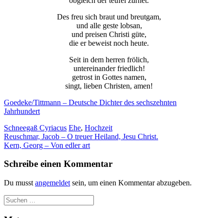
obgleich der teufel zürnet.
der Website
auf Basis der
Des freu sich braut und breutgam,
Nutzung
und alle geste lobsan,
verbessern.
und preisen Christi güte,
die er beweist noch heute.
Seit in dem herren frölich,
Erfahrung
untereinander friedlich!
Damit unsere
getrost in Gottes namen,
Website
singt, lieben Christen, amen!
während
Ihres Besuchs
Goedeke/Tittmann – Deutsche Dichter des sechszehnten
so gut wie
Jahrhundert
möglich
funktioniert.
Schneegaß Cyriacus
Ehe
,
Hochzeit
Beitragsnavigation
Wenn Sie
Reuschmar, Jacob – O treuer Heiland, Jesu Christ.
diese Cookies
Kern, Georg – Von edler art
ablehnen,
verschwinden
Schreibe einen Kommentar
einige
Funktionen
Du musst
angemeldet
sein, um einen Kommentar abzugeben.
von der
Website.