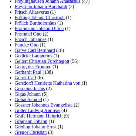
Freylinghausen Johann Anastasius
(47)
Freystein Johann Burchardt
(2)
Fritsch Ahasverus
(1)
Fröbing Johann Christoph
(1)
Frölich Bartholomäus
(1)
Frommann Johann Ulrich
(1)
Frommel Otto
(2)
Frosch Johannes
(1)
Funcke Otto
(1)
Garve Carl Bernhard
(18)
Gedicke Lampertus
(1)
Gellert Christian Fürchtegott
(56)
Georg der Fromme
(1)
Gerhardt Paul
(138)
Gerok Carl
(6)
Gersdorff Henriette Katharina von
(1)
Gesenius Justus
(2)
Gigas Johann
(5)
Gobat Samuel
(1)
Gossner Johannes Evangelista
(2)
Gotter Ludwig Andreas
(4)
Grafe Hermann Heinrich
(9)
Gramann Johann
(1)
Greding Johann Ernst
(1)
Gregor Christian
(3)