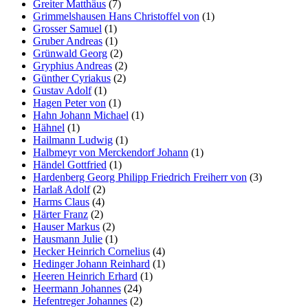
Greiter Matthäus
(7)
Grimmelshausen Hans Christoffel von
(1)
Grosser Samuel
(1)
Gruber Andreas
(1)
Grünwald Georg
(2)
Gryphius Andreas
(2)
Günther Cyriakus
(2)
Gustav Adolf
(1)
Hagen Peter von
(1)
Hahn Johann Michael
(1)
Hähnel
(1)
Hailmann Ludwig
(1)
Halbmeyr von Merckendorf Johann
(1)
Händel Gottfried
(1)
Hardenberg Georg Philipp Friedrich Freiherr von
(3)
Harlaß Adolf
(2)
Harms Claus
(4)
Härter Franz
(2)
Hauser Markus
(2)
Hausmann Julie
(1)
Hecker Heinrich Cornelius
(4)
Hedinger Johann Reinhard
(1)
Heeren Heinrich Erhard
(1)
Heermann Johannes
(24)
Hefentreger Johannes
(2)