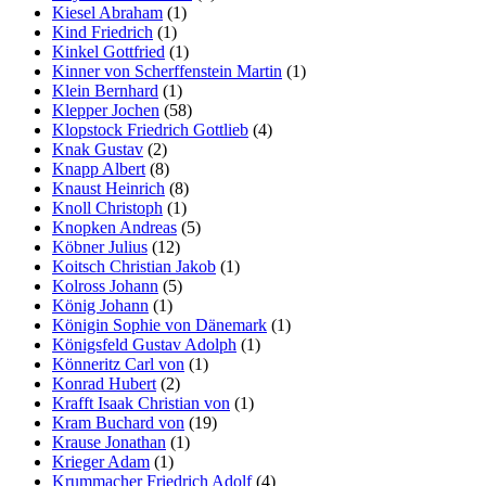
Kiesel Abraham
(1)
Kind Friedrich
(1)
Kinkel Gottfried
(1)
Kinner von Scherffenstein Martin
(1)
Klein Bernhard
(1)
Klepper Jochen
(58)
Klopstock Friedrich Gottlieb
(4)
Knak Gustav
(2)
Knapp Albert
(8)
Knaust Heinrich
(8)
Knoll Christoph
(1)
Knopken Andreas
(5)
Köbner Julius
(12)
Koitsch Christian Jakob
(1)
Kolross Johann
(5)
König Johann
(1)
Königin Sophie von Dänemark
(1)
Königsfeld Gustav Adolph
(1)
Könneritz Carl von
(1)
Konrad Hubert
(2)
Krafft Isaak Christian von
(1)
Kram Buchard von
(19)
Krause Jonathan
(1)
Krieger Adam
(1)
Krummacher Friedrich Adolf
(4)