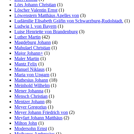
Lörs Johann Christian
(1)
Löscher Valentin Ernst
(1)
Löwenstern Matthäus Apelles von
(3)
Ludämilie Elisabeth Gräfin von Schwarzburg-Rudolstadt.
(1)
Ludwig I. von Bayern
(1)
Luise Henriette von Brandenburg
(3)
Luther Martin
(42)
Magdeburg Johann
(4)
Mahulael Christian
(1)
Major Johann+
(1)
Maler Martin
(1)
Mantz Felix
(1)
Manuel Niklaus
(1)
Maria von Ungarn
(1)
Mathesius Johann
(18)
Meinhold Wilhelm
(1)
Mener Johanna
(1)
Mensch Christian
(1)
Mentzer Johann
(8)
Meyer Gregorius
(1)
Meyer Johann Friedrich von
(2)
Meyfart Johann Matthäus
(2)
Milton John
(1)
Modersohn Ernst
(1)
Moibanus Ambrosius
(1)