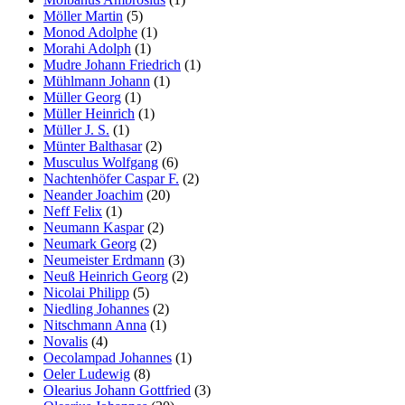
Möller Martin
(5)
Monod Adolphe
(1)
Morahi Adolph
(1)
Mudre Johann Friedrich
(1)
Mühlmann Johann
(1)
Müller Georg
(1)
Müller Heinrich
(1)
Müller J. S.
(1)
Münter Balthasar
(2)
Musculus Wolfgang
(6)
Nachtenhöfer Caspar F.
(2)
Neander Joachim
(20)
Neff Felix
(1)
Neumann Kaspar
(2)
Neumark Georg
(2)
Neumeister Erdmann
(3)
Neuß Heinrich Georg
(2)
Nicolai Philipp
(5)
Niedling Johannes
(2)
Nitschmann Anna
(1)
Novalis
(4)
Oecolampad Johannes
(1)
Oeler Ludewig
(8)
Olearius Johann Gottfried
(3)