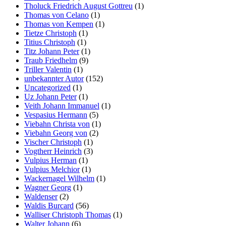
Tholuck Friedrich August Gottreu
(1)
Thomas von Celano
(1)
Thomas von Kempen
(1)
Tietze Christoph
(1)
Titius Christoph
(1)
Titz Johann Peter
(1)
Traub Friedhelm
(9)
Triller Valentin
(1)
unbekannter Autor
(152)
Uncategorized
(1)
Uz Johann Peter
(1)
Veith Johann Immanuel
(1)
Vespasius Hermann
(5)
Viebahn Christa von
(1)
Viebahn Georg von
(2)
Vischer Christoph
(1)
Vogtherr Heinrich
(3)
Vulpius Herman
(1)
Vulpius Melchior
(1)
Wackernagel Wilhelm
(1)
Wagner Georg
(1)
Waldenser
(2)
Waldis Burcard
(56)
Walliser Christoph Thomas
(1)
Walter Johann
(6)