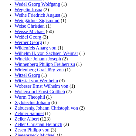
Wedel Georg Wolfgang
(1)
Wegelin Josua
(2)
Weihe Friedrich August
(1)
Weingärtner Sigismund
(1)
Weise Christian
(1)
Weisse Michael
(60)
Weißel Georg
(3)
Werner Georg
(1)
Wildenfels Anarg von
(1)
Wilhelm II. von Sachsen-Weimar
(1)
Winckler Johann Joseph
(2)
Winnenberg Philipp Freiherr zu
(1)
Wirtenberg Graf Jörg von
(1)
Witzel Georg
(1)
Witzstat von Wertheim
(3)
Wobeser Ernst Wilhelm von
(1)
Woltersdorf Ernst Gottlieb
(7)
Wurm Theophil
(1)
Xylotectus Johann
(6)
Zabuesnig Johann Christoph von
(2)
Zehner Samuel
(1)
Zeller Albert
(123)
Zeller Christian Heinrich
(2)
Zesen Philipp von
(3)
Ziegenspeck Michael
(1)