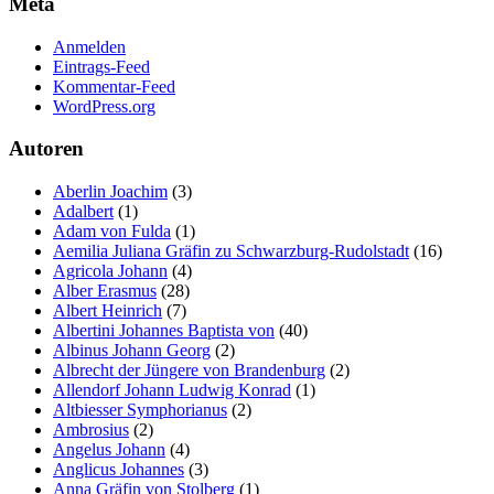
Meta
Marketing
Anmelden
Indem Sie uns Ihre
Eintrags-Feed
Interessen und Ihr
Kommentar-Feed
Verhalten beim
WordPress.org
Besuch unserer
Website mitteilen,
erhöhen Sie die
Autoren
Wahrscheinlichkeit,
personalisierte
Aberlin Joachim
(3)
Inhalte und
Adalbert
(1)
Angebote zu sehen.
Adam von Fulda
(1)
Aemilia Juliana Gräfin zu Schwarzburg-Rudolstadt
(16)
Agricola Johann
(4)
Alber Erasmus
(28)
Albert Heinrich
(7)
Albertini Johannes Baptista von
(40)
Albinus Johann Georg
(2)
Albrecht der Jüngere von Brandenburg
(2)
Allendorf Johann Ludwig Konrad
(1)
Altbiesser Symphorianus
(2)
Ambrosius
(2)
Angelus Johann
(4)
Anglicus Johannes
(3)
Anna Gräfin von Stolberg
(1)