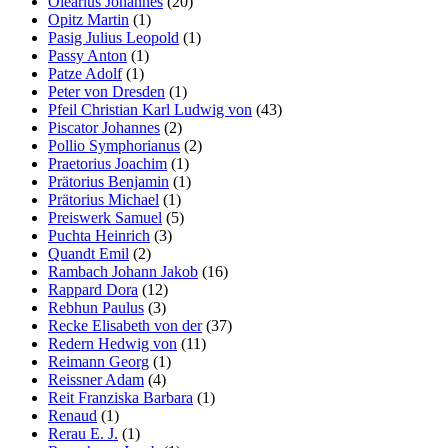
Olearius Johannes
(20)
Opitz Martin
(1)
Pasig Julius Leopold
(1)
Passy Anton
(1)
Patze Adolf
(1)
Peter von Dresden
(1)
Pfeil Christian Karl Ludwig von
(43)
Piscator Johannes
(2)
Pollio Symphorianus
(2)
Praetorius Joachim
(1)
Prätorius Benjamin
(1)
Prätorius Michael
(1)
Preiswerk Samuel
(5)
Puchta Heinrich
(3)
Quandt Emil
(2)
Rambach Johann Jakob
(16)
Rappard Dora
(12)
Rebhun Paulus
(3)
Recke Elisabeth von der
(37)
Redern Hedwig von
(11)
Reimann Georg
(1)
Reissner Adam
(4)
Reit Franziska Barbara
(1)
Renaud
(1)
Rerau E. J.
(1)