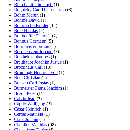
Blumhardt Christoph
(1)
Bogatzky Carl Heinrich von
(6)
Böhm Martin
(1)
Böhme David
(1)
Böhmische Brüder
(15)
Boie Nicolas
(2)
Bonhoeffer Dietrich
(2)
Bonnus Hermann
(5)
Bornmeister Simon
(1)
Böschenstein Johann
(3)
Botzheim Johannes
(1)
Breithaupt Joachim Justus
(1)
Brockhaus Carl
(13)
Bruiningk Heinrich von
(1)
Buel Christian
(1)
Bunsen Carl Josias
(1)
Burmeister Franz Joachim
(1)
Busch Peter
(1)
Calvin Jean
(2)
Capito Wolfgang
(3)
Cäsar Heinrich
(1)
Cerfas Mattheiß
(1)
Claes Johann
(1)
Claudius Matthias
(68)
Clausnitzer Tobias
(5)