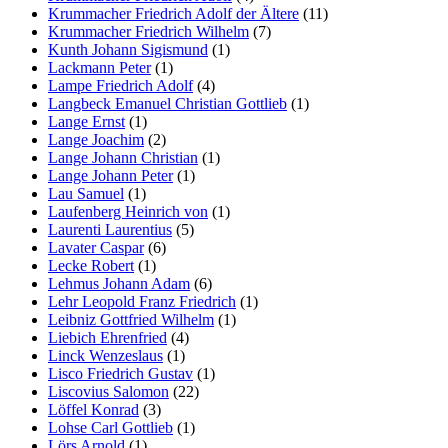
Krummacher Friedrich Adolf der Ältere
(11)
Krummacher Friedrich Wilhelm
(7)
Kunth Johann Sigismund
(1)
Lackmann Peter
(1)
Lampe Friedrich Adolf
(4)
Langbeck Emanuel Christian Gottlieb
(1)
Lange Ernst
(1)
Lange Joachim
(2)
Lange Johann Christian
(1)
Lange Johann Peter
(1)
Lau Samuel
(1)
Laufenberg Heinrich von
(1)
Laurenti Laurentius
(5)
Lavater Caspar
(6)
Lecke Robert
(1)
Lehmus Johann Adam
(6)
Lehr Leopold Franz Friedrich
(1)
Leibniz Gottfried Wilhelm
(1)
Liebich Ehrenfried
(4)
Linck Wenzeslaus
(1)
Lisco Friedrich Gustav
(1)
Liscovius Salomon
(22)
Löffel Konrad
(3)
Lohse Carl Gottlieb
(1)
Lörs Arnold
(1)