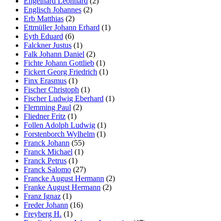
Engelhard Leonhard
(2)
Englisch Johannes
(2)
Erb Matthias
(2)
Ettmüller Johann Erhard
(1)
Eyth Eduard
(6)
Falckner Justus
(1)
Falk Johann Daniel
(2)
Fichte Johann Gottlieb
(1)
Fickert Georg Friedrich
(1)
Finx Erasmus
(1)
Fischer Christoph
(1)
Fischer Ludwig Eberhard
(1)
Flemming Paul
(2)
Fliedner Fritz
(1)
Follen Adolph Ludwig
(1)
Forstenborch Wylhelm
(1)
Franck Johann
(55)
Franck Michael
(1)
Franck Petrus
(1)
Franck Salomo
(27)
Francke August Hermann
(2)
Franke August Hermann
(2)
Franz Ignaz
(1)
Freder Johann
(16)
Freyberg H.
(1)