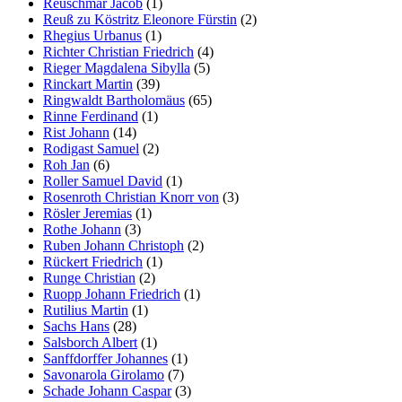
Reuschmar Jacob
(1)
Reuß zu Köstritz Eleonore Fürstin
(2)
Rhegius Urbanus
(1)
Richter Christian Friedrich
(4)
Rieger Magdalena Sibylla
(5)
Rinckart Martin
(39)
Ringwaldt Bartholomäus
(65)
Rinne Ferdinand
(1)
Rist Johann
(14)
Rodigast Samuel
(2)
Roh Jan
(6)
Roller Samuel David
(1)
Rosenroth Christian Knorr von
(3)
Rösler Jeremias
(1)
Rothe Johann
(3)
Ruben Johann Christoph
(2)
Rückert Friedrich
(1)
Runge Christian
(2)
Ruopp Johann Friedrich
(1)
Rutilius Martin
(1)
Sachs Hans
(28)
Salsborch Albert
(1)
Sanffdorffer Johannes
(1)
Savonarola Girolamo
(7)
Schade Johann Caspar
(3)