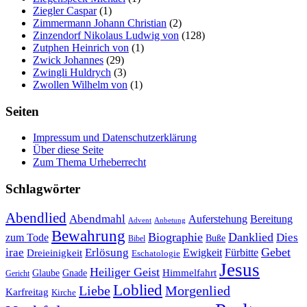
Ziegler Caspar
(1)
Zimmermann Johann Christian
(2)
Zinzendorf Nikolaus Ludwig von
(128)
Zutphen Heinrich von
(1)
Zwick Johannes
(29)
Zwingli Huldrych
(3)
Zwollen Wilhelm von
(1)
Seiten
Impressum und Datenschutzerklärung
Über diese Seite
Zum Thema Urheberrecht
Schlagwörter
Abendlied
Abendmahl
Bereitung
Auferstehung
Advent
Anbetung
Bewahrung
Biographie
Danklied
zum Tode
Dies
Buße
Bibel
Gebet
irae
Erlösung
Ewigkeit
Fürbitte
Dreieinigkeit
Eschatologie
Jesus
Heiliger Geist
Himmelfahrt
Glaube
Gnade
Gericht
Loblied
Liebe
Morgenlied
Karfreitag
Kirche