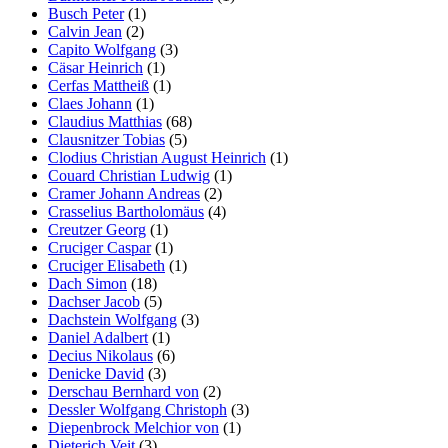
Busch Peter
(1)
Calvin Jean
(2)
Capito Wolfgang
(3)
Cäsar Heinrich
(1)
Cerfas Mattheiß
(1)
Claes Johann
(1)
Claudius Matthias
(68)
Clausnitzer Tobias
(5)
Clodius Christian August Heinrich
(1)
Couard Christian Ludwig
(1)
Cramer Johann Andreas
(2)
Crasselius Bartholomäus
(4)
Creutzer Georg
(1)
Cruciger Caspar
(1)
Cruciger Elisabeth
(1)
Dach Simon
(18)
Dachser Jacob
(5)
Dachstein Wolfgang
(3)
Daniel Adalbert
(1)
Decius Nikolaus
(6)
Denicke David
(3)
Derschau Bernhard von
(2)
Dessler Wolfgang Christoph
(3)
Diepenbrock Melchior von
(1)
Dieterich Veit
(3)