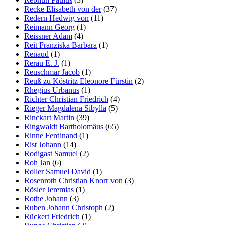
Recke Elisabeth von der
(37)
Redern Hedwig von
(11)
Reimann Georg
(1)
Reissner Adam
(4)
Reit Franziska Barbara
(1)
Renaud
(1)
Rerau E. J.
(1)
Reuschmar Jacob
(1)
Reuß zu Köstritz Eleonore Fürstin
(2)
Rhegius Urbanus
(1)
Richter Christian Friedrich
(4)
Rieger Magdalena Sibylla
(5)
Rinckart Martin
(39)
Ringwaldt Bartholomäus
(65)
Rinne Ferdinand
(1)
Rist Johann
(14)
Rodigast Samuel
(2)
Roh Jan
(6)
Roller Samuel David
(1)
Rosenroth Christian Knorr von
(3)
Rösler Jeremias
(1)
Rothe Johann
(3)
Ruben Johann Christoph
(2)
Rückert Friedrich
(1)