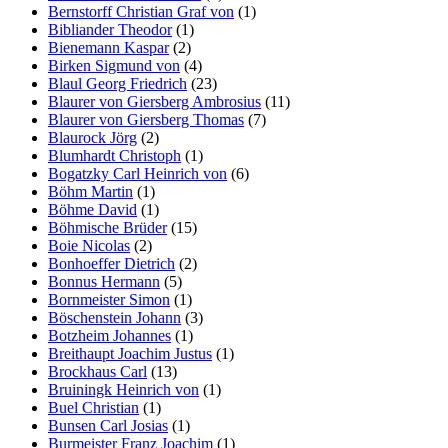
Bernstorff Christian Graf von
(1)
Bibliander Theodor
(1)
Bienemann Kaspar
(2)
Birken Sigmund von
(4)
Blaul Georg Friedrich
(23)
Blaurer von Giersberg Ambrosius
(11)
Blaurer von Giersberg Thomas
(7)
Blaurock Jörg
(2)
Blumhardt Christoph
(1)
Bogatzky Carl Heinrich von
(6)
Böhm Martin
(1)
Böhme David
(1)
Böhmische Brüder
(15)
Boie Nicolas
(2)
Bonhoeffer Dietrich
(2)
Bonnus Hermann
(5)
Bornmeister Simon
(1)
Böschenstein Johann
(3)
Botzheim Johannes
(1)
Breithaupt Joachim Justus
(1)
Brockhaus Carl
(13)
Bruiningk Heinrich von
(1)
Buel Christian
(1)
Bunsen Carl Josias
(1)
Burmeister Franz Joachim
(1)