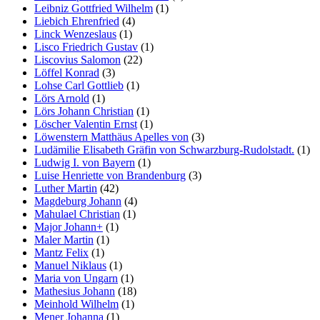
Leibniz Gottfried Wilhelm
(1)
Liebich Ehrenfried
(4)
Linck Wenzeslaus
(1)
Lisco Friedrich Gustav
(1)
Liscovius Salomon
(22)
Löffel Konrad
(3)
Lohse Carl Gottlieb
(1)
Lörs Arnold
(1)
Lörs Johann Christian
(1)
Löscher Valentin Ernst
(1)
Löwenstern Matthäus Apelles von
(3)
Ludämilie Elisabeth Gräfin von Schwarzburg-Rudolstadt.
(1)
Ludwig I. von Bayern
(1)
Luise Henriette von Brandenburg
(3)
Luther Martin
(42)
Magdeburg Johann
(4)
Mahulael Christian
(1)
Major Johann+
(1)
Maler Martin
(1)
Mantz Felix
(1)
Manuel Niklaus
(1)
Maria von Ungarn
(1)
Mathesius Johann
(18)
Meinhold Wilhelm
(1)
Mener Johanna
(1)