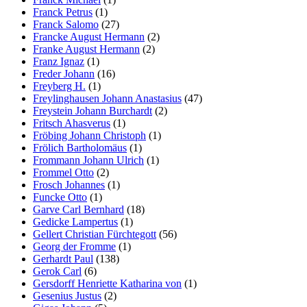
Franck Petrus
(1)
Franck Salomo
(27)
Francke August Hermann
(2)
Franke August Hermann
(2)
Franz Ignaz
(1)
Freder Johann
(16)
Freyberg H.
(1)
Freylinghausen Johann Anastasius
(47)
Freystein Johann Burchardt
(2)
Fritsch Ahasverus
(1)
Fröbing Johann Christoph
(1)
Frölich Bartholomäus
(1)
Frommann Johann Ulrich
(1)
Frommel Otto
(2)
Frosch Johannes
(1)
Funcke Otto
(1)
Garve Carl Bernhard
(18)
Gedicke Lampertus
(1)
Gellert Christian Fürchtegott
(56)
Georg der Fromme
(1)
Gerhardt Paul
(138)
Gerok Carl
(6)
Gersdorff Henriette Katharina von
(1)
Gesenius Justus
(2)