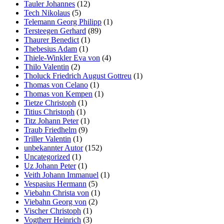
Tauler Johannes
(12)
Tech Nikolaus
(5)
Telemann Georg Philipp
(1)
Tersteegen Gerhard
(89)
Thaurer Benedict
(1)
Thebesius Adam
(1)
Thiele-Winkler Eva von
(4)
Thilo Valentin
(2)
Tholuck Friedrich August Gottreu
(1)
Thomas von Celano
(1)
Thomas von Kempen
(1)
Tietze Christoph
(1)
Titius Christoph
(1)
Titz Johann Peter
(1)
Traub Friedhelm
(9)
Triller Valentin
(1)
unbekannter Autor
(152)
Uncategorized
(1)
Uz Johann Peter
(1)
Veith Johann Immanuel
(1)
Vespasius Hermann
(5)
Viebahn Christa von
(1)
Viebahn Georg von
(2)
Vischer Christoph
(1)
Vogtherr Heinrich
(3)