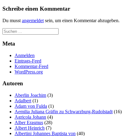
Schreibe einen Kommentar
Du musst
angemeldet
sein, um einen Kommentar abzugeben.
Meta
Anmelden
Eintrags-Feed
Kommentar-Feed
WordPress.org
Autoren
Aberlin Joachim
(3)
Adalbert
(1)
Adam von Fulda
(1)
Aemilia Juliana Gräfin zu Schwarzburg-Rudolstadt
(16)
Agricola Johann
(4)
Alber Erasmus
(28)
Albert Heinrich
(7)
Albertini Johannes Baptista von
(40)