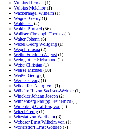
Vulpius Herman
(1)
Vulpius Melchior
(1)
Wackernagel Wilhelm
(1)
Wagner Georg
(1)
Waldenser
(2)
Waldis Burcard
(56)
Walliser Christoph Thomas
(1)
Walter Johann
(6)
Wedel Georg Wolfgang
(1)
Wegelin Josua
(2)
Weihe Friedrich August
(1)
Weingärtner Sigismund
(1)
Weise Christian
(1)
Weisse Michael
(60)
Weißel Georg
(3)
Werner Georg
(1)
Wildenfels Anarg von
(1)
Wilhelm II. von Sachsen-Weimar
(1)
Winckler Johann Joseph
(2)
Winnenberg Philipp Freiherr zu
(1)
Wirtenberg Graf Jörg von
(1)
Witzel Georg
(1)
Witzstat von Wertheim
(3)
Wobeser Ernst Wilhelm von
(1)
Woltersdorf Ernst Gottlieb
(7)