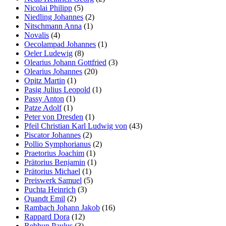
Nicolai Philipp
(5)
Niedling Johannes
(2)
Nitschmann Anna
(1)
Novalis
(4)
Oecolampad Johannes
(1)
Oeler Ludewig
(8)
Olearius Johann Gottfried
(3)
Olearius Johannes
(20)
Opitz Martin
(1)
Pasig Julius Leopold
(1)
Passy Anton
(1)
Patze Adolf
(1)
Peter von Dresden
(1)
Pfeil Christian Karl Ludwig von
(43)
Piscator Johannes
(2)
Pollio Symphorianus
(2)
Praetorius Joachim
(1)
Prätorius Benjamin
(1)
Prätorius Michael
(1)
Preiswerk Samuel
(5)
Puchta Heinrich
(3)
Quandt Emil
(2)
Rambach Johann Jakob
(16)
Rappard Dora
(12)
Rebhun Paulus
(3)