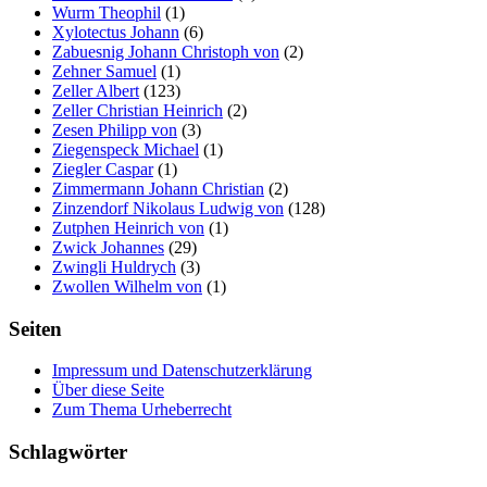
Wurm Theophil
(1)
Xylotectus Johann
(6)
Zabuesnig Johann Christoph von
(2)
Zehner Samuel
(1)
Zeller Albert
(123)
Zeller Christian Heinrich
(2)
Zesen Philipp von
(3)
Ziegenspeck Michael
(1)
Ziegler Caspar
(1)
Zimmermann Johann Christian
(2)
Zinzendorf Nikolaus Ludwig von
(128)
Zutphen Heinrich von
(1)
Zwick Johannes
(29)
Zwingli Huldrych
(3)
Zwollen Wilhelm von
(1)
Seiten
Impressum und Datenschutzerklärung
Über diese Seite
Zum Thema Urheberrecht
Schlagwörter