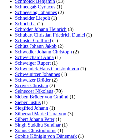
Schmolck Benjamin
(53)
Schneegaß Cyriacus
(1)
Schneesing Johannes
(2)
Schneider Liepolt
(1)
Schoch G.
(1)
Schröder Johann Heinrich
(3)
Schubart Christian Friedrich Daniel
(1)
Schuster Gottfried
(1)
Schütz Johann Jakob
(2)
Schwedler Johann Christoph
(2)
Schweichardt Anna
(1)
Schweiger Rupert
(1)
Schweinick Hans Christoph von
(1)
Schweinitzer Johannes
(1)
Schweizer Brüder
(2)
Scriver Christian
(2)
Selneccer Nikolaus
(70)
Sieben Brüder von Gmünd
(1)
Sieber Justus
(1)
Siegfried Johann
(1)
Silberrad Marie Clara von
(3)
Silbert Johann Peter
(1)
Singh Saddhu Sundhar
(1)
Solius Christophorus
(1)
Sophie Königin von Dänemark
(1)