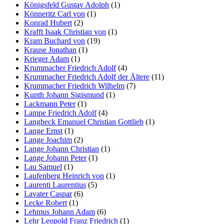
Königsfeld Gustav Adolph
(1)
Könneritz Carl von
(1)
Konrad Hubert
(2)
Krafft Isaak Christian von
(1)
Kram Buchard von
(19)
Krause Jonathan
(1)
Krieger Adam
(1)
Krummacher Friedrich Adolf
(4)
Krummacher Friedrich Adolf der Ältere
(11)
Krummacher Friedrich Wilhelm
(7)
Kunth Johann Sigismund
(1)
Lackmann Peter
(1)
Lampe Friedrich Adolf
(4)
Langbeck Emanuel Christian Gottlieb
(1)
Lange Ernst
(1)
Lange Joachim
(2)
Lange Johann Christian
(1)
Lange Johann Peter
(1)
Lau Samuel
(1)
Laufenberg Heinrich von
(1)
Laurenti Laurentius
(5)
Lavater Caspar
(6)
Lecke Robert
(1)
Lehmus Johann Adam
(6)
Lehr Leopold Franz Friedrich
(1)