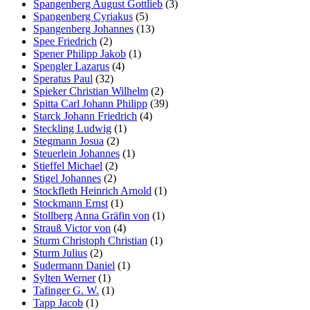
Spangenberg August Gottlieb
(3)
Spangenberg Cyriakus
(5)
Spangenberg Johannes
(13)
Spee Friedrich
(2)
Spener Philipp Jakob
(1)
Spengler Lazarus
(4)
Speratus Paul
(32)
Spieker Christian Wilhelm
(2)
Spitta Carl Johann Philipp
(39)
Starck Johann Friedrich
(4)
Steckling Ludwig
(1)
Stegmann Josua
(2)
Steuerlein Johannes
(1)
Stieffel Michael
(2)
Stigel Johannes
(2)
Stockfleth Heinrich Arnold
(1)
Stockmann Ernst
(1)
Stollberg Anna Gräfin von
(1)
Strauß Victor von
(4)
Sturm Christoph Christian
(1)
Sturm Julius
(2)
Sudermann Daniel
(1)
Sylten Werner
(1)
Tafinger G. W.
(1)
Tapp Jacob
(1)