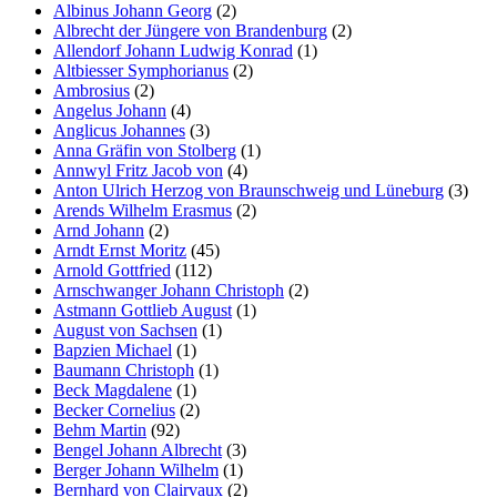
Albinus Johann Georg
(2)
Albrecht der Jüngere von Brandenburg
(2)
Allendorf Johann Ludwig Konrad
(1)
Altbiesser Symphorianus
(2)
Ambrosius
(2)
Angelus Johann
(4)
Anglicus Johannes
(3)
Anna Gräfin von Stolberg
(1)
Annwyl Fritz Jacob von
(4)
Anton Ulrich Herzog von Braunschweig und Lüneburg
(3)
Arends Wilhelm Erasmus
(2)
Arnd Johann
(2)
Arndt Ernst Moritz
(45)
Arnold Gottfried
(112)
Arnschwanger Johann Christoph
(2)
Astmann Gottlieb August
(1)
August von Sachsen
(1)
Bapzien Michael
(1)
Baumann Christoph
(1)
Beck Magdalene
(1)
Becker Cornelius
(2)
Behm Martin
(92)
Bengel Johann Albrecht
(3)
Berger Johann Wilhelm
(1)
Bernhard von Clairvaux
(2)