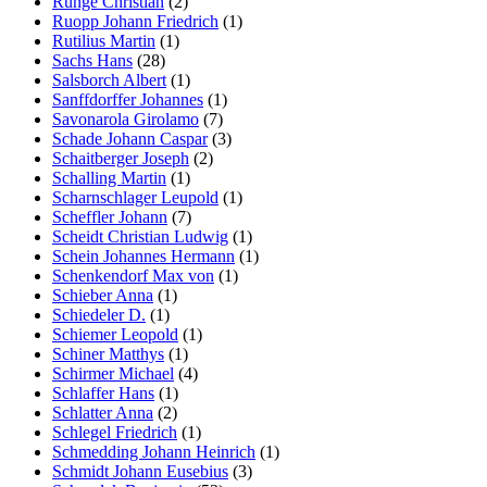
Runge Christian
(2)
Ruopp Johann Friedrich
(1)
Rutilius Martin
(1)
Sachs Hans
(28)
Salsborch Albert
(1)
Sanffdorffer Johannes
(1)
Savonarola Girolamo
(7)
Schade Johann Caspar
(3)
Schaitberger Joseph
(2)
Schalling Martin
(1)
Scharnschlager Leupold
(1)
Scheffler Johann
(7)
Scheidt Christian Ludwig
(1)
Schein Johannes Hermann
(1)
Schenkendorf Max von
(1)
Schieber Anna
(1)
Schiedeler D.
(1)
Schiemer Leopold
(1)
Schiner Matthys
(1)
Schirmer Michael
(4)
Schlaffer Hans
(1)
Schlatter Anna
(2)
Schlegel Friedrich
(1)
Schmedding Johann Heinrich
(1)
Schmidt Johann Eusebius
(3)