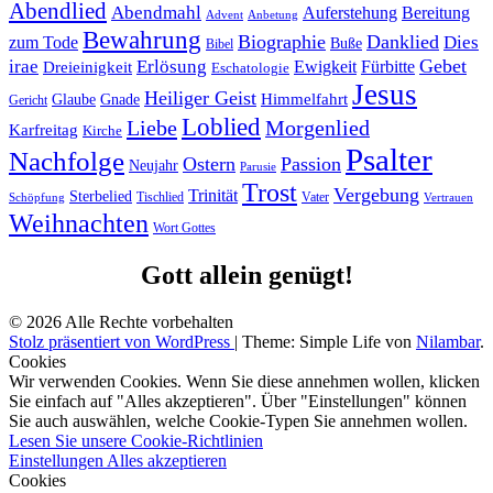
Abendlied
Abendmahl
Bereitung
Auferstehung
Advent
Anbetung
Bewahrung
Biographie
Danklied
zum Tode
Dies
Buße
Bibel
Gebet
irae
Erlösung
Ewigkeit
Fürbitte
Dreieinigkeit
Eschatologie
Jesus
Heiliger Geist
Himmelfahrt
Glaube
Gnade
Gericht
Loblied
Liebe
Morgenlied
Karfreitag
Kirche
Psalter
Nachfolge
Ostern
Passion
Neujahr
Parusie
Trost
Vergebung
Trinität
Sterbelied
Tischlied
Vater
Vertrauen
Schöpfung
Weihnachten
Wort Gottes
Gott allein genügt!
© 2026 Alle Rechte vorbehalten
Stolz präsentiert von WordPress
|
Theme: Simple Life von
Nilambar
.
Cookies
Wir verwenden Cookies. Wenn Sie diese annehmen wollen, klicken
Sie einfach auf "Alles akzeptieren". Über "Einstellungen" können
Sie auch auswählen, welche Cookie-Typen Sie annehmen wollen.
Lesen Sie unsere Cookie-Richtlinien
Einstellungen
Alles akzeptieren
Cookies