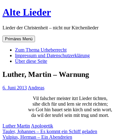
Zum
Alte Lieder
Inhalt
springen
Lieder der Christenheit – nicht nur Kirchenlieder
Primäres Menü
Zum Thema Urheberrecht
Impressum und Datenschutzerklärung
Über diese Seite
Luther, Martin – Warnung
6. Juni 2013
Andreas
Vil falscher meister itzt Lieder tichten,
sihe dich für und lern sie recht richten;
wo Got hin bauet sein kirch und sein wort,
da wil der teufel sein mit trug und mort.
Luther Martin
Apologetik
Beitragsnavigation
Tauler, Johannes – Es kommt ein Schiff geladen
Vulpius, Herman – Ein Abendreien