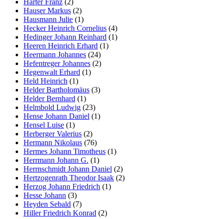
Härter Franz
(2)
Hauser Markus
(2)
Hausmann Julie
(1)
Hecker Heinrich Cornelius
(4)
Hedinger Johann Reinhard
(1)
Heeren Heinrich Erhard
(1)
Heermann Johannes
(24)
Hefentreger Johannes
(2)
Hegenwalt Erhard
(1)
Held Heinrich
(1)
Helder Bartholomäus
(3)
Helder Bernhard
(1)
Helmbold Ludwig
(23)
Hense Johann Daniel
(1)
Hensel Luise
(1)
Herberger Valerius
(2)
Hermann Nikolaus
(76)
Hermes Johann Timotheus
(1)
Herrmann Johann G.
(1)
Herrnschmidt Johann Daniel
(2)
Hertzogenrath Theodor Isaak
(2)
Herzog Johann Friedrich
(1)
Hesse Johann
(3)
Heyden Sebald
(7)
Hiller Friedrich Konrad
(2)