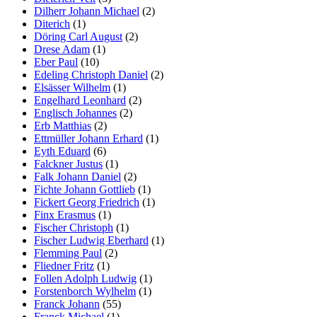
Dilherr Johann Michael
(2)
Diterich
(1)
Döring Carl August
(2)
Drese Adam
(1)
Eber Paul
(10)
Edeling Christoph Daniel
(2)
Elsässer Wilhelm
(1)
Engelhard Leonhard
(2)
Englisch Johannes
(2)
Erb Matthias
(2)
Ettmüller Johann Erhard
(1)
Eyth Eduard
(6)
Falckner Justus
(1)
Falk Johann Daniel
(2)
Fichte Johann Gottlieb
(1)
Fickert Georg Friedrich
(1)
Finx Erasmus
(1)
Fischer Christoph
(1)
Fischer Ludwig Eberhard
(1)
Flemming Paul
(2)
Fliedner Fritz
(1)
Follen Adolph Ludwig
(1)
Forstenborch Wylhelm
(1)
Franck Johann
(55)
Franck Michael
(1)