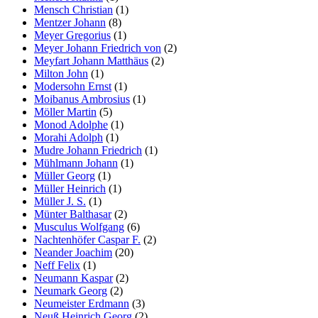
Mensch Christian
(1)
Mentzer Johann
(8)
Meyer Gregorius
(1)
Meyer Johann Friedrich von
(2)
Meyfart Johann Matthäus
(2)
Milton John
(1)
Modersohn Ernst
(1)
Moibanus Ambrosius
(1)
Möller Martin
(5)
Monod Adolphe
(1)
Morahi Adolph
(1)
Mudre Johann Friedrich
(1)
Mühlmann Johann
(1)
Müller Georg
(1)
Müller Heinrich
(1)
Müller J. S.
(1)
Münter Balthasar
(2)
Musculus Wolfgang
(6)
Nachtenhöfer Caspar F.
(2)
Neander Joachim
(20)
Neff Felix
(1)
Neumann Kaspar
(2)
Neumark Georg
(2)
Neumeister Erdmann
(3)
Neuß Heinrich Georg
(2)