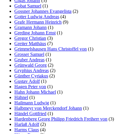
Gigas Johann
(5)
Gobat Samuel
(1)
Gossner Johannes Evangelista
(2)
Gotter Ludwig Andreas
(4)
Grafe Hermann Heinrich
(9)
Gramann Johann
(1)
Greding Johann Ernst
(1)
Gregor Christian
(3)
Greiter Matthäus
(7)
Grimmelshausen Hans Christoffel von
(1)
Grosser Samuel
(1)
Gruber Andreas
(1)
Grünwald Georg
(2)
Gryphius Andreas
(2)
Günther Cyriakus
(2)
Gustav Adolf
(1)
Hagen Peter von
(1)
Hahn Johann Michael
(1)
Hähnel
(1)
Hailmann Ludwig
(1)
Halbmeyr von Merckendorf Johann
(1)
Händel Gottfried
(1)
Hardenberg Georg Philipp Friedrich Freiherr von
(3)
Harlaß Adolf
(2)
Harms Claus
(4)