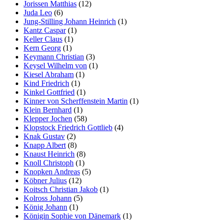
Jorissen Matthias
(12)
Juda Leo
(6)
Jung-Stilling Johann Heinrich
(1)
Kantz Caspar
(1)
Keller Claus
(1)
Kern Georg
(1)
Keymann Christian
(3)
Keysel Wilhelm von
(1)
Kiesel Abraham
(1)
Kind Friedrich
(1)
Kinkel Gottfried
(1)
Kinner von Scherffenstein Martin
(1)
Klein Bernhard
(1)
Klepper Jochen
(58)
Klopstock Friedrich Gottlieb
(4)
Knak Gustav
(2)
Knapp Albert
(8)
Knaust Heinrich
(8)
Knoll Christoph
(1)
Knopken Andreas
(5)
Köbner Julius
(12)
Koitsch Christian Jakob
(1)
Kolross Johann
(5)
König Johann
(1)
Königin Sophie von Dänemark
(1)