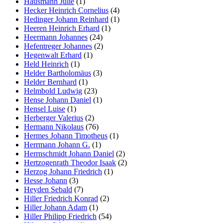
Hausmann Julie
(1)
Hecker Heinrich Cornelius
(4)
Hedinger Johann Reinhard
(1)
Heeren Heinrich Erhard
(1)
Heermann Johannes
(24)
Hefentreger Johannes
(2)
Hegenwalt Erhard
(1)
Held Heinrich
(1)
Helder Bartholomäus
(3)
Helder Bernhard
(1)
Helmbold Ludwig
(23)
Hense Johann Daniel
(1)
Hensel Luise
(1)
Herberger Valerius
(2)
Hermann Nikolaus
(76)
Hermes Johann Timotheus
(1)
Herrmann Johann G.
(1)
Herrnschmidt Johann Daniel
(2)
Hertzogenrath Theodor Isaak
(2)
Herzog Johann Friedrich
(1)
Hesse Johann
(3)
Heyden Sebald
(7)
Hiller Friedrich Konrad
(2)
Hiller Johann Adam
(1)
Hiller Philipp Friedrich
(54)