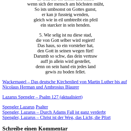
wenn sich der mensch am höchsten müht,
So ists umbsonst on Gottes gunst,
er kan jr fussteig wenden,
gleich wie in eil umbtreibt ein pfeil
ein starcker in sein henden.
5. Wie selig ist nu diese stad,
die von Gott selber wird regiert!
Das haus, so ein vorsteher hat,
den Gott in seinen wegen fürt!
Darumb so schw, das dein vertraw
auff jn allein wird gestellet,
denn on sein hand ein jedes land
gewis zu boden fellet.
Wackernagel – Das deutsche Kirchenlied von Martin Luther bis auf
Nicolaus Herman und Ambrosius Blaurer
Lazarus Spengler – Psalm 127 (aktualisiert)
Spengler Lazarus
Psalter
Beitragsnavigation
Spengler, Lazarus – Durch Adams Fall ist ganz verderbt
Spengler, Lazarus – Christ ist der Weg, das Licht, die Pfort
Schreibe einen Kommentar