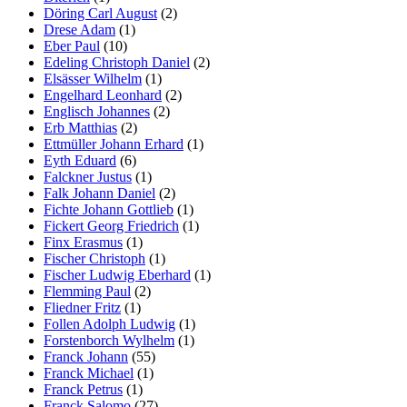
Döring Carl August
(2)
Drese Adam
(1)
Eber Paul
(10)
Edeling Christoph Daniel
(2)
Elsässer Wilhelm
(1)
Engelhard Leonhard
(2)
Englisch Johannes
(2)
Erb Matthias
(2)
Ettmüller Johann Erhard
(1)
Eyth Eduard
(6)
Falckner Justus
(1)
Falk Johann Daniel
(2)
Fichte Johann Gottlieb
(1)
Fickert Georg Friedrich
(1)
Finx Erasmus
(1)
Fischer Christoph
(1)
Fischer Ludwig Eberhard
(1)
Flemming Paul
(2)
Fliedner Fritz
(1)
Follen Adolph Ludwig
(1)
Forstenborch Wylhelm
(1)
Franck Johann
(55)
Franck Michael
(1)
Franck Petrus
(1)
Franck Salomo
(27)