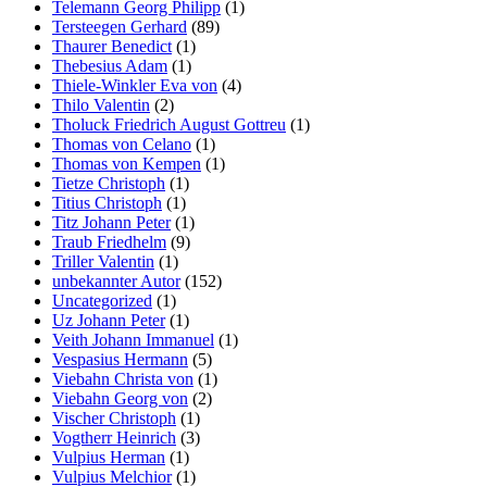
Telemann Georg Philipp
(1)
Tersteegen Gerhard
(89)
Thaurer Benedict
(1)
Thebesius Adam
(1)
Thiele-Winkler Eva von
(4)
Thilo Valentin
(2)
Tholuck Friedrich August Gottreu
(1)
Thomas von Celano
(1)
Thomas von Kempen
(1)
Tietze Christoph
(1)
Titius Christoph
(1)
Titz Johann Peter
(1)
Traub Friedhelm
(9)
Triller Valentin
(1)
unbekannter Autor
(152)
Uncategorized
(1)
Uz Johann Peter
(1)
Veith Johann Immanuel
(1)
Vespasius Hermann
(5)
Viebahn Christa von
(1)
Viebahn Georg von
(2)
Vischer Christoph
(1)
Vogtherr Heinrich
(3)
Vulpius Herman
(1)
Vulpius Melchior
(1)