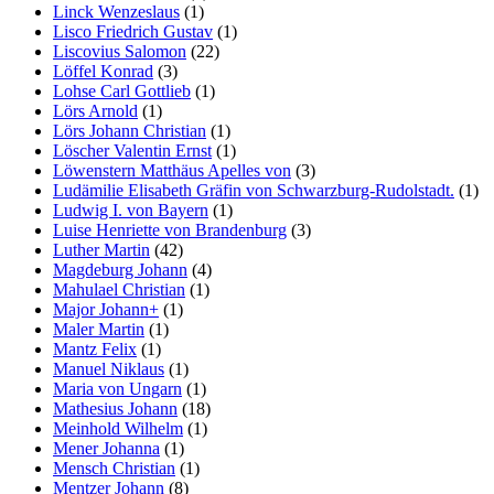
Linck Wenzeslaus
(1)
Lisco Friedrich Gustav
(1)
Liscovius Salomon
(22)
Löffel Konrad
(3)
Lohse Carl Gottlieb
(1)
Lörs Arnold
(1)
Lörs Johann Christian
(1)
Löscher Valentin Ernst
(1)
Löwenstern Matthäus Apelles von
(3)
Ludämilie Elisabeth Gräfin von Schwarzburg-Rudolstadt.
(1)
Ludwig I. von Bayern
(1)
Luise Henriette von Brandenburg
(3)
Luther Martin
(42)
Magdeburg Johann
(4)
Mahulael Christian
(1)
Major Johann+
(1)
Maler Martin
(1)
Mantz Felix
(1)
Manuel Niklaus
(1)
Maria von Ungarn
(1)
Mathesius Johann
(18)
Meinhold Wilhelm
(1)
Mener Johanna
(1)
Mensch Christian
(1)
Mentzer Johann
(8)