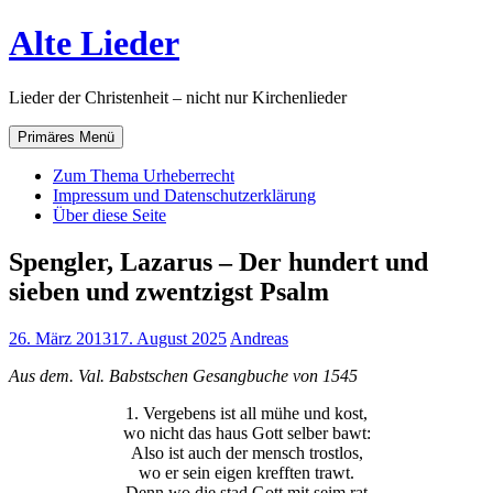
Zum
Alte Lieder
Inhalt
springen
Lieder der Christenheit – nicht nur Kirchenlieder
Primäres Menü
Zum Thema Urheberrecht
Impressum und Datenschutzerklärung
Über diese Seite
Spengler, Lazarus – Der hundert und
sieben und zwentzigst Psalm
26. März 2013
17. August 2025
Andreas
Aus dem. Val. Babstschen Gesangbuche von 1545
1. Vergebens ist all mühe und kost,
wo nicht das haus Gott selber bawt:
Also ist auch der mensch trostlos,
wo er sein eigen krefften trawt.
Denn wo die stad Gott mit seim rat