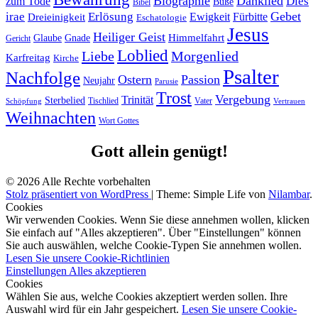
Biographie
Danklied
zum Tode
Dies
Buße
Bibel
Gebet
irae
Erlösung
Ewigkeit
Fürbitte
Dreieinigkeit
Eschatologie
Jesus
Heiliger Geist
Himmelfahrt
Glaube
Gnade
Gericht
Loblied
Liebe
Morgenlied
Karfreitag
Kirche
Psalter
Nachfolge
Ostern
Passion
Neujahr
Parusie
Trost
Vergebung
Trinität
Sterbelied
Tischlied
Vater
Vertrauen
Schöpfung
Weihnachten
Wort Gottes
Gott allein genügt!
© 2026 Alle Rechte vorbehalten
Stolz präsentiert von WordPress
|
Theme: Simple Life von
Nilambar
.
Cookies
Wir verwenden Cookies. Wenn Sie diese annehmen wollen, klicken
Sie einfach auf "Alles akzeptieren". Über "Einstellungen" können
Sie auch auswählen, welche Cookie-Typen Sie annehmen wollen.
Lesen Sie unsere Cookie-Richtlinien
Einstellungen
Alles akzeptieren
Cookies
Wählen Sie aus, welche Cookies akzeptiert werden sollen. Ihre
Auswahl wird für ein Jahr gespeichert.
Lesen Sie unsere Cookie-