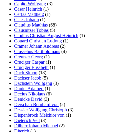
Capito Wolfgang
(3)
Cäsar Heinrich
(1)
Cerfas Mattheiß
(1)
Claes Johann
(1)
Claudius Matthias
(68)
Clausnitzer Tobias
(5)
Clodius Christian August Heinrich
(1)
Couard Christian Ludwig
(1)
Cramer Johann Andreas
(2)
Crasselius Bartholomäus
(4)
Creutzer Georg
(1)
Cruciger Caspar
(1)
Cruciger Elisabeth
(1)
Dach Simon
(18)
Dachser Jacob
(5)
Dachstein Wolfgang
(3)
Daniel Adalbert
(1)
Decius Nikolaus
(6)
Denicke David
(3)
Derschau Bernhard von
(2)
Dessler Wolfgang Christoph
(3)
Diepenbrock Melchior von
(1)
Dieterich Veit
(3)
Dilherr Johann Michael
(2)
Diterich
(1)