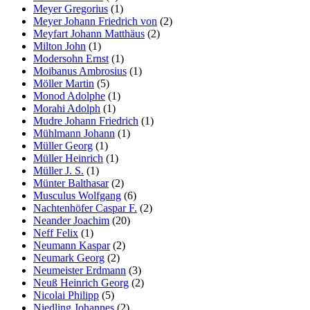
Meyer Gregorius
(1)
Meyer Johann Friedrich von
(2)
Meyfart Johann Matthäus
(2)
Milton John
(1)
Modersohn Ernst
(1)
Moibanus Ambrosius
(1)
Möller Martin
(5)
Monod Adolphe
(1)
Morahi Adolph
(1)
Mudre Johann Friedrich
(1)
Mühlmann Johann
(1)
Müller Georg
(1)
Müller Heinrich
(1)
Müller J. S.
(1)
Münter Balthasar
(2)
Musculus Wolfgang
(6)
Nachtenhöfer Caspar F.
(2)
Neander Joachim
(20)
Neff Felix
(1)
Neumann Kaspar
(2)
Neumark Georg
(2)
Neumeister Erdmann
(3)
Neuß Heinrich Georg
(2)
Nicolai Philipp
(5)
Niedling Johannes
(2)