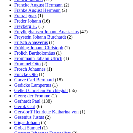
Francke August Hermann
(2)
Franke August Hermann
(2)
Franz Ignaz
(1)
Freder Johann
(16)
Freyberg H.
(1)
Freylinghausen Johann Anastasius
(47)
Freystein Johann Burchardt
(2)
Fritsch Ahasverus
(1)
Fröbing Johann Christoph
(1)
Frölich Bartholomäus
(1)
Frommann Johann Ulrich
(1)
Frommel Otto
(2)
Frosch Johannes
(1)
Funcke Otto
(1)
Garve Carl Bernhard
(18)
Gedicke Lampertus
(1)
Gellert Christian Fürchtegott
(56)
Georg der Fromme
(1)
Gerhardt Paul
(138)
Gerok Carl
(6)
Gersdorff Henriette Katharina von
(1)
Gesenius Justus
(2)
Gigas Johann
(5)
Gobat Samuel
(1)