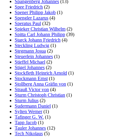
Spangenberg Johannes
(13)
Spee Friedrich
(2)
Spener Philipp Jakob
(1)
Spengler Lazarus
(4)
Speratus Paul
(32)
Spieker Christian Wilhelm
(2)
Spitta Carl Johann Philipp
(39)
Starck Johann Friedrich
(4)
Steckling Ludwig
(1)
Stegmann Josua
(2)
Steuerlein Johannes
(1)
Stieffel Michael
(2)
Stigel Johannes
(2)
Stockfleth Heinrich Arnold
(1)
Stockmann Ernst
(1)
Stollberg Anna Gräfin von
(1)
Strauß Victor von
(4)
Sturm Christoph Christian
(1)
Sturm Julius
(2)
Sudermann Daniel
(1)
Sylten Werner
(1)
Tafinger G. W.
(1)
Tapp Jacob
(1)
Tauler Johannes
(12)
Tech Nikolaus
(5)