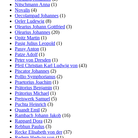
Nitschmann Anna
(1)
Novalis
(4)
Oecolampad Johannes
(1)
Oeler Ludewig
(8)
Olearius Johann Gottfried
(3)
Olearius Johannes
(20)
Opitz Martin
(1)
Pasig Julius Leopold
(1)
Passy Anton
(1)
Patze Adolf
(1)
Peter von Dresden
(1)
Pfeil Christian Karl Ludwig von
(43)
Piscator Johannes
(2)
Pollio Symphorianus
(2)
Praetorius Joachim
(1)
Prätorius Benjamin
(1)
Prätorius Michael
(1)
Preiswerk Samuel
(5)
Puchta Heinrich
(3)
Quandt Emil
(2)
Rambach Johann Jakob
(16)
Rappard Dora
(12)
Rebhun Paulus
(3)
Recke Elisabeth von der
(37)
Redern Hedwig von
(11)