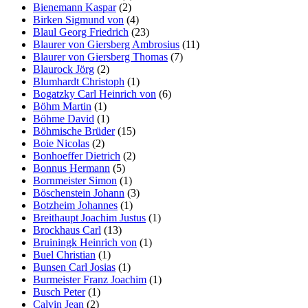
Bienemann Kaspar
(2)
Birken Sigmund von
(4)
Blaul Georg Friedrich
(23)
Blaurer von Giersberg Ambrosius
(11)
Blaurer von Giersberg Thomas
(7)
Blaurock Jörg
(2)
Blumhardt Christoph
(1)
Bogatzky Carl Heinrich von
(6)
Böhm Martin
(1)
Böhme David
(1)
Böhmische Brüder
(15)
Boie Nicolas
(2)
Bonhoeffer Dietrich
(2)
Bonnus Hermann
(5)
Bornmeister Simon
(1)
Böschenstein Johann
(3)
Botzheim Johannes
(1)
Breithaupt Joachim Justus
(1)
Brockhaus Carl
(13)
Bruiningk Heinrich von
(1)
Buel Christian
(1)
Bunsen Carl Josias
(1)
Burmeister Franz Joachim
(1)
Busch Peter
(1)
Calvin Jean
(2)