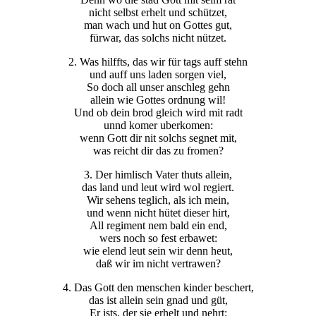
nicht selbst erhelt und schützet,
man wach und hut on Gottes gut,
fürwar, das solchs nicht nützet.
2. Was hilffts, das wir für tags auff stehn
und auff uns laden sorgen viel,
So doch all unser anschleg gehn
allein wie Gottes ordnung wil!
Und ob dein brod gleich wird mit radt
unnd komer uberkomen:
wenn Gott dir nit solchs segnet mit,
was reicht dir das zu fromen?
3. Der himlisch Vater thuts allein,
das land und leut wird wol regiert.
Wir sehens teglich, als ich mein,
und wenn nicht hütet dieser hirt,
All regiment nem bald ein end,
wers noch so fest erbawet:
wie elend leut sein wir denn heut,
daß wir im nicht vertrawen?
4. Das Gott den menschen kinder beschert,
das ist allein sein gnad und güt,
Er ists, der sie erhelt und nehrt: