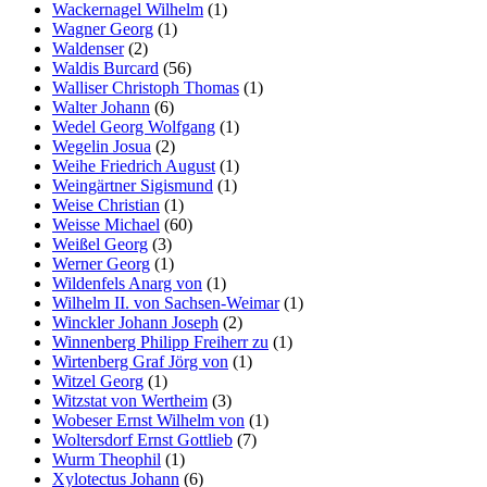
Wackernagel Wilhelm
(1)
Wagner Georg
(1)
Waldenser
(2)
Waldis Burcard
(56)
Walliser Christoph Thomas
(1)
Walter Johann
(6)
Wedel Georg Wolfgang
(1)
Wegelin Josua
(2)
Weihe Friedrich August
(1)
Weingärtner Sigismund
(1)
Weise Christian
(1)
Weisse Michael
(60)
Weißel Georg
(3)
Werner Georg
(1)
Wildenfels Anarg von
(1)
Wilhelm II. von Sachsen-Weimar
(1)
Winckler Johann Joseph
(2)
Winnenberg Philipp Freiherr zu
(1)
Wirtenberg Graf Jörg von
(1)
Witzel Georg
(1)
Witzstat von Wertheim
(3)
Wobeser Ernst Wilhelm von
(1)
Woltersdorf Ernst Gottlieb
(7)
Wurm Theophil
(1)
Xylotectus Johann
(6)