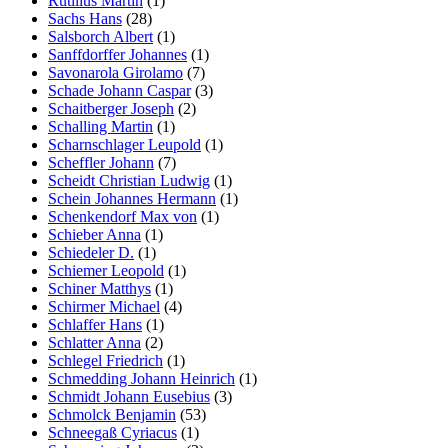
Rutilius Martin
(1)
Sachs Hans
(28)
Salsborch Albert
(1)
Sanffdorffer Johannes
(1)
Savonarola Girolamo
(7)
Schade Johann Caspar
(3)
Schaitberger Joseph
(2)
Schalling Martin
(1)
Scharnschlager Leupold
(1)
Scheffler Johann
(7)
Scheidt Christian Ludwig
(1)
Schein Johannes Hermann
(1)
Schenkendorf Max von
(1)
Schieber Anna
(1)
Schiedeler D.
(1)
Schiemer Leopold
(1)
Schiner Matthys
(1)
Schirmer Michael
(4)
Schlaffer Hans
(1)
Schlatter Anna
(2)
Schlegel Friedrich
(1)
Schmedding Johann Heinrich
(1)
Schmidt Johann Eusebius
(3)
Schmolck Benjamin
(53)
Schneegaß Cyriacus
(1)