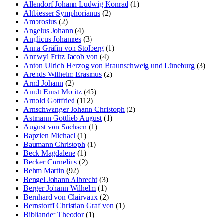
Allendorf Johann Ludwig Konrad
(1)
Altbiesser Symphorianus
(2)
Ambrosius
(2)
Angelus Johann
(4)
Anglicus Johannes
(3)
Anna Gräfin von Stolberg
(1)
Annwyl Fritz Jacob von
(4)
Anton Ulrich Herzog von Braunschweig und Lüneburg
(3)
Arends Wilhelm Erasmus
(2)
Arnd Johann
(2)
Arndt Ernst Moritz
(45)
Arnold Gottfried
(112)
Arnschwanger Johann Christoph
(2)
Astmann Gottlieb August
(1)
August von Sachsen
(1)
Bapzien Michael
(1)
Baumann Christoph
(1)
Beck Magdalene
(1)
Becker Cornelius
(2)
Behm Martin
(92)
Bengel Johann Albrecht
(3)
Berger Johann Wilhelm
(1)
Bernhard von Clairvaux
(2)
Bernstorff Christian Graf von
(1)
Bibliander Theodor
(1)