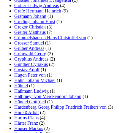
Gossner Johannes Evangelista
(2)
Gotter Ludwig Andreas
(4)
Grafe Hermann Heinrich
(9)
Gramann Johann
(1)
Greding Johann Ernst
(1)
Gregor Christian
(3)
Greiter Matthäus
(7)
Grimmelshausen Hans Christoffel von
(1)
Grosser Samuel
(1)
Gruber Andreas
(1)
Grünwald Georg
(2)
Gryphius Andreas
(2)
Günther Cyriakus
(2)
Gustav Adolf
(1)
Hagen Peter von
(1)
Hahn Johann Michael
(1)
Hähnel
(1)
Hailmann Ludwig
(1)
Halbmeyr von Merckendorf Johann
(1)
Händel Gottfried
(1)
Hardenberg Georg Philipp Friedrich Freiherr von
(3)
Harlaß Adolf
(2)
Harms Claus
(4)
Härter Franz
(2)
Hauser Markus
(2)