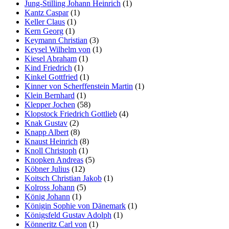
Jung-Stilling Johann Heinrich
(1)
Kantz Caspar
(1)
Keller Claus
(1)
Kern Georg
(1)
Keymann Christian
(3)
Keysel Wilhelm von
(1)
Kiesel Abraham
(1)
Kind Friedrich
(1)
Kinkel Gottfried
(1)
Kinner von Scherffenstein Martin
(1)
Klein Bernhard
(1)
Klepper Jochen
(58)
Klopstock Friedrich Gottlieb
(4)
Knak Gustav
(2)
Knapp Albert
(8)
Knaust Heinrich
(8)
Knoll Christoph
(1)
Knopken Andreas
(5)
Köbner Julius
(12)
Koitsch Christian Jakob
(1)
Kolross Johann
(5)
König Johann
(1)
Königin Sophie von Dänemark
(1)
Königsfeld Gustav Adolph
(1)
Könneritz Carl von
(1)