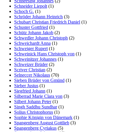
Schneesing Johannes
(2)
Schneider Liepolt
(1)
Schoch G.
(1)
Schröder Johann Heinrich
(3)
Schubart Christian Friedrich Daniel
(1)
Schuster Gottfried
(1)
Schütz Johann Jakob
(2)
Schwedler Johann Christoph
(2)
Schweichardt Anna
(1)
Schweiger Rupert
(1)
Schweinick Hans Christoph von
(1)
Schweinitzer Johannes
(1)
Schweizer Brüder
(2)
Scriver Christian
(2)
Selneccer Nikolaus
(70)
Sieben Brüder von Gmünd
(1)
Sieber Justus
(1)
Siegfried Johann
(1)
Silberrad Marie Clara von
(3)
Silbert Johann Peter
(1)
Singh Saddhu Sundhar
(1)
Solius Christophorus
(1)
Sophie Königin von Dänemark
(1)
Spangenberg August Gottlieb
(3)
Spangenberg Cyriakus
(5)