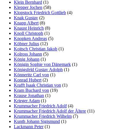
Klein Bernhard
(1)
Klepper Jochen
(58)
Klopstock Friedrich Gottlieb
(4)
Knak Gustav
(2)
Knapp Albert
(8)
Knaust Heinrich
(8)
Knoll Christoph
(1)
Knopken Andreas
(5)
Köbner Julius
(12)
Koitsch Christian Jakob
(1)
Kolross Johann
(5)
König Johann
(1)
Königin Sophie von Dänemark
(1)
Königsfeld Gustav Adolph
(1)
Könneritz Carl von
(1)
Konrad Hubert
(2)
Krafft Isaak Christian von
(1)
Kram Buchard von
(19)
Krause Jonathan
(1)
Krieger Adam
(1)
Krummacher Friedrich Adolf
(4)
Krummacher Friedrich Adolf der Ältere
(11)
Krummacher Friedrich Wilhelm
(7)
Kunth Johann Sigismund
(1)
Lackmann Peter
(1)