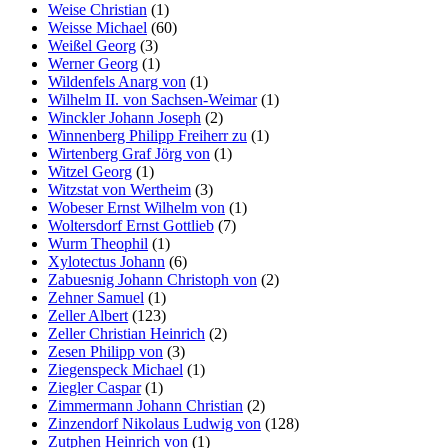
Weise Christian
(1)
Weisse Michael
(60)
Weißel Georg
(3)
Werner Georg
(1)
Wildenfels Anarg von
(1)
Wilhelm II. von Sachsen-Weimar
(1)
Winckler Johann Joseph
(2)
Winnenberg Philipp Freiherr zu
(1)
Wirtenberg Graf Jörg von
(1)
Witzel Georg
(1)
Witzstat von Wertheim
(3)
Wobeser Ernst Wilhelm von
(1)
Woltersdorf Ernst Gottlieb
(7)
Wurm Theophil
(1)
Xylotectus Johann
(6)
Zabuesnig Johann Christoph von
(2)
Zehner Samuel
(1)
Zeller Albert
(123)
Zeller Christian Heinrich
(2)
Zesen Philipp von
(3)
Ziegenspeck Michael
(1)
Ziegler Caspar
(1)
Zimmermann Johann Christian
(2)
Zinzendorf Nikolaus Ludwig von
(128)
Zutphen Heinrich von
(1)