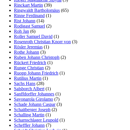
Rinckart Martin
(39)
Ringwaldt Bartholomäus
(65)
Rinne Ferdinand
(1)
Rist Johann
(14)
Rodigast Samuel
(2)
Roh Jan
(6)
Roller Samuel David
(1)
Rosenroth Christian Knorr von
(3)
Rösler Jeremias
(1)
Rothe Johann
(3)
Ruben Johann Christoph
(2)
Rückert Friedrich
(1)
Runge Christian
(2)
Ruopp Johann Friedrich
(1)
Rutilius Martin
(1)
Sachs Hans
(28)
Salsborch Albert
(1)
Sanffdorffer Johannes
(1)
Savonarola Girolamo
(7)
Schade Johann Caspar
(3)
Schaitberger Joseph
(2)
Schalling Martin
(1)
Scharnschlager Leupold
(1)
Scheffler Johann
(7)