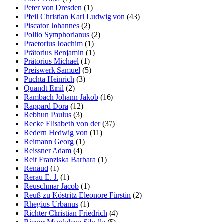
Peter von Dresden
(1)
Pfeil Christian Karl Ludwig von
(43)
Piscator Johannes
(2)
Pollio Symphorianus
(2)
Praetorius Joachim
(1)
Prätorius Benjamin
(1)
Prätorius Michael
(1)
Preiswerk Samuel
(5)
Puchta Heinrich
(3)
Quandt Emil
(2)
Rambach Johann Jakob
(16)
Rappard Dora
(12)
Rebhun Paulus
(3)
Recke Elisabeth von der
(37)
Redern Hedwig von
(11)
Reimann Georg
(1)
Reissner Adam
(4)
Reit Franziska Barbara
(1)
Renaud
(1)
Rerau E. J.
(1)
Reuschmar Jacob
(1)
Reuß zu Köstritz Eleonore Fürstin
(2)
Rhegius Urbanus
(1)
Richter Christian Friedrich
(4)
Rieger Magdalena Sibylla
(5)