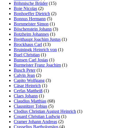
Böhmische Brüder
(15)
Boie Nicolas
(2)
Bonhoeffer Dietrich
(2)
Bonnus Hermann
(5)
Bornmeister Simon
(1)
Böschenstein Johann
(3)
Botzheim Johannes
(1)
Breithaupt Joachim Justus
(1)
Brockhaus Carl
(13)
Bruiningk Heinrich von
(1)
Buel Christian
(1)
Bunsen Carl Josias
(1)
Burmeister Franz Joachim
(1)
Busch Peter
(1)
Calvin Jean
(2)
Capito Wolfgang
(3)
Cäsar Heinrich
(1)
Cerfas Mattheiß
(1)
Claes Johann
(1)
Claudius Matthias
(68)
Clausnitzer Tobias
(5)
Clodius Christian August Heinrich
(1)
Couard Christian Ludwig
(1)
Cramer Johann Andreas
(2)
Crasselius Bartholomäus
(4)