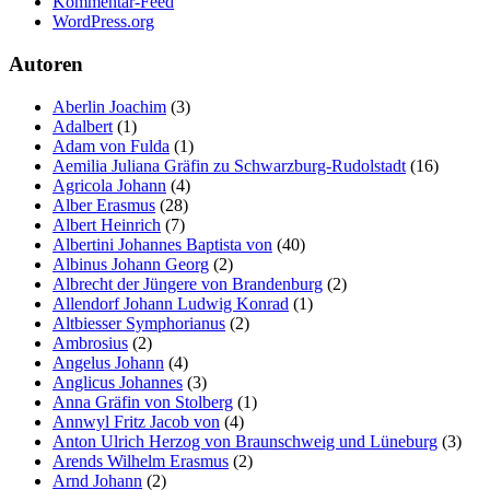
Kommentar-Feed
WordPress.org
Autoren
Aberlin Joachim
(3)
Adalbert
(1)
Adam von Fulda
(1)
Aemilia Juliana Gräfin zu Schwarzburg-Rudolstadt
(16)
Agricola Johann
(4)
Alber Erasmus
(28)
Albert Heinrich
(7)
Albertini Johannes Baptista von
(40)
Albinus Johann Georg
(2)
Albrecht der Jüngere von Brandenburg
(2)
Allendorf Johann Ludwig Konrad
(1)
Altbiesser Symphorianus
(2)
Ambrosius
(2)
Angelus Johann
(4)
Anglicus Johannes
(3)
Anna Gräfin von Stolberg
(1)
Annwyl Fritz Jacob von
(4)
Anton Ulrich Herzog von Braunschweig und Lüneburg
(3)
Arends Wilhelm Erasmus
(2)
Arnd Johann
(2)