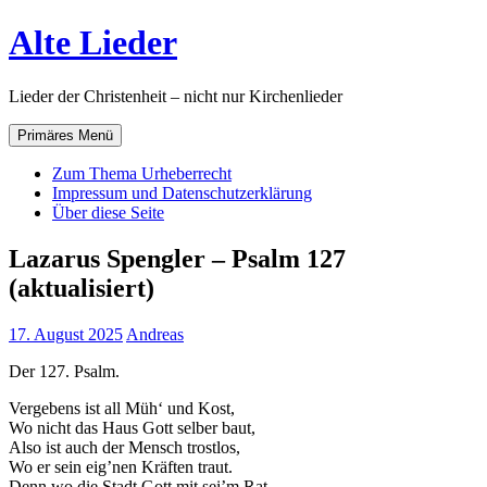
Zum
Alte Lieder
Inhalt
springen
Lieder der Christenheit – nicht nur Kirchenlieder
Primäres Menü
Zum Thema Urheberrecht
Impressum und Datenschutzerklärung
Über diese Seite
Lazarus Spengler – Psalm 127
(aktualisiert)
17. August 2025
Andreas
Der 127. Psalm.
Vergebens ist all Müh‘ und Kost,
Wo nicht das Haus Gott selber baut,
Also ist auch der Mensch trostlos,
Wo er sein eig’nen Kräften traut.
Denn wo die Stadt Gott mit sei’m Rat