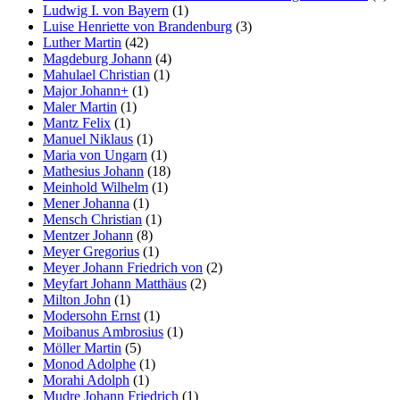
Ludwig I. von Bayern
(1)
Luise Henriette von Brandenburg
(3)
Luther Martin
(42)
Magdeburg Johann
(4)
Mahulael Christian
(1)
Major Johann+
(1)
Maler Martin
(1)
Mantz Felix
(1)
Manuel Niklaus
(1)
Maria von Ungarn
(1)
Mathesius Johann
(18)
Meinhold Wilhelm
(1)
Mener Johanna
(1)
Mensch Christian
(1)
Mentzer Johann
(8)
Meyer Gregorius
(1)
Meyer Johann Friedrich von
(2)
Meyfart Johann Matthäus
(2)
Milton John
(1)
Modersohn Ernst
(1)
Moibanus Ambrosius
(1)
Möller Martin
(5)
Monod Adolphe
(1)
Morahi Adolph
(1)
Mudre Johann Friedrich
(1)