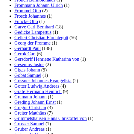
Frommann Johann Ulrich
(1)
Frommel Otto
(2)
Frosch Johannes
(1)
Funcke Otto
(1)
Garve Carl Bernhard
(18)
Gedicke Lampertus
(1)
Gellert Christian Fürchtegott
(56)
Georg der Fromme
(1)
Gerhardt Paul
(138)
Gerok Carl
(6)
Gersdorff Henriette Katharina von
(1)
Gesenius Justus
(2)
Gigas Johann
(5)
Gobat Samuel
(1)
Gossner Johannes Evangelista
(2)
Gotter Ludwig Andreas
(4)
Grafe Hermann Heinrich
(9)
Gramann Johann
(1)
Greding Johann Ernst
(1)
Gregor Christian
(3)
Greiter Matthäus
(7)
Grimmelshausen Hans Christoffel von
(1)
Grosser Samuel
(1)
Gruber Andreas
(1)