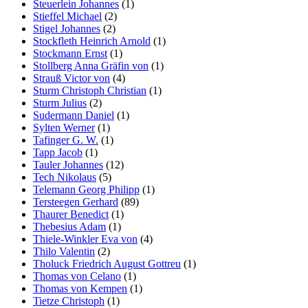
Steuerlein Johannes
(1)
Stieffel Michael
(2)
Stigel Johannes
(2)
Stockfleth Heinrich Arnold
(1)
Stockmann Ernst
(1)
Stollberg Anna Gräfin von
(1)
Strauß Victor von
(4)
Sturm Christoph Christian
(1)
Sturm Julius
(2)
Sudermann Daniel
(1)
Sylten Werner
(1)
Tafinger G. W.
(1)
Tapp Jacob
(1)
Tauler Johannes
(12)
Tech Nikolaus
(5)
Telemann Georg Philipp
(1)
Tersteegen Gerhard
(89)
Thaurer Benedict
(1)
Thebesius Adam
(1)
Thiele-Winkler Eva von
(4)
Thilo Valentin
(2)
Tholuck Friedrich August Gottreu
(1)
Thomas von Celano
(1)
Thomas von Kempen
(1)
Tietze Christoph
(1)