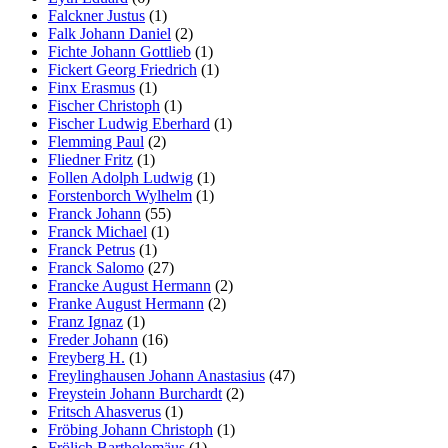
Falckner Justus
(1)
Falk Johann Daniel
(2)
Fichte Johann Gottlieb
(1)
Fickert Georg Friedrich
(1)
Finx Erasmus
(1)
Fischer Christoph
(1)
Fischer Ludwig Eberhard
(1)
Flemming Paul
(2)
Fliedner Fritz
(1)
Follen Adolph Ludwig
(1)
Forstenborch Wylhelm
(1)
Franck Johann
(55)
Franck Michael
(1)
Franck Petrus
(1)
Franck Salomo
(27)
Francke August Hermann
(2)
Franke August Hermann
(2)
Franz Ignaz
(1)
Freder Johann
(16)
Freyberg H.
(1)
Freylinghausen Johann Anastasius
(47)
Freystein Johann Burchardt
(2)
Fritsch Ahasverus
(1)
Fröbing Johann Christoph
(1)
Frölich Bartholomäus
(1)