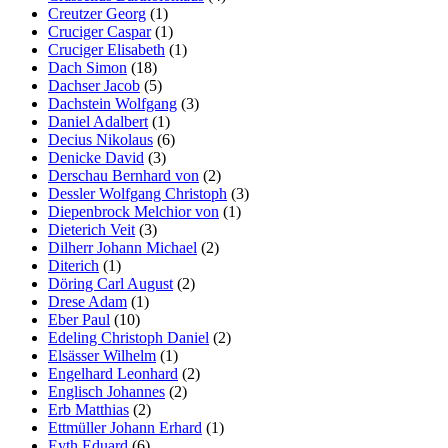
Creutzer Georg
(1)
Cruciger Caspar
(1)
Cruciger Elisabeth
(1)
Dach Simon
(18)
Dachser Jacob
(5)
Dachstein Wolfgang
(3)
Daniel Adalbert
(1)
Decius Nikolaus
(6)
Denicke David
(3)
Derschau Bernhard von
(2)
Dessler Wolfgang Christoph
(3)
Diepenbrock Melchior von
(1)
Dieterich Veit
(3)
Dilherr Johann Michael
(2)
Diterich
(1)
Döring Carl August
(2)
Drese Adam
(1)
Eber Paul
(10)
Edeling Christoph Daniel
(2)
Elsässer Wilhelm
(1)
Engelhard Leonhard
(2)
Englisch Johannes
(2)
Erb Matthias
(2)
Ettmüller Johann Erhard
(1)
Eyth Eduard
(6)