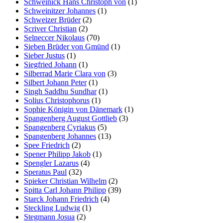
Schweinick Hans Christoph von
(1)
Schweinitzer Johannes
(1)
Schweizer Brüder
(2)
Scriver Christian
(2)
Selneccer Nikolaus
(70)
Sieben Brüder von Gmünd
(1)
Sieber Justus
(1)
Siegfried Johann
(1)
Silberrad Marie Clara von
(3)
Silbert Johann Peter
(1)
Singh Saddhu Sundhar
(1)
Solius Christophorus
(1)
Sophie Königin von Dänemark
(1)
Spangenberg August Gottlieb
(3)
Spangenberg Cyriakus
(5)
Spangenberg Johannes
(13)
Spee Friedrich
(2)
Spener Philipp Jakob
(1)
Spengler Lazarus
(4)
Speratus Paul
(32)
Spieker Christian Wilhelm
(2)
Spitta Carl Johann Philipp
(39)
Starck Johann Friedrich
(4)
Steckling Ludwig
(1)
Stegmann Josua
(2)