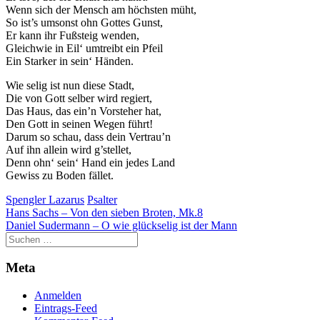
Wenn sich der Mensch am höchsten müht,
So ist’s umsonst ohn Gottes Gunst,
Er kann ihr Fußsteig wenden,
Gleichwie in Eil‘ umtreibt ein Pfeil
Ein Starker in sein‘ Händen.
Wie selig ist nun diese Stadt,
Die von Gott selber wird regiert,
Das Haus, das ein’n Vorsteher hat,
Den Gott in seinen Wegen führt!
Darum so schau, dass dein Vertrau’n
Auf ihn allein wird g’stellet,
Denn ohn‘ sein‘ Hand ein jedes Land
Gewiss zu Boden fället.
Spengler Lazarus
Psalter
Beitragsnavigation
Hans Sachs – Von den sieben Broten, Mk.8
Daniel Sudermann – O wie glückselig ist der Mann
Meta
Anmelden
Eintrags-Feed