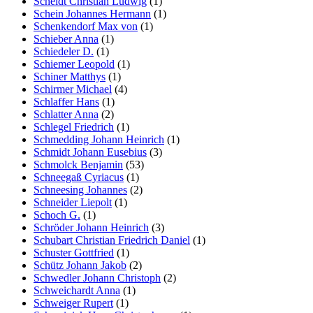
Scheidt Christian Ludwig
(1)
Schein Johannes Hermann
(1)
Schenkendorf Max von
(1)
Schieber Anna
(1)
Schiedeler D.
(1)
Schiemer Leopold
(1)
Schiner Matthys
(1)
Schirmer Michael
(4)
Schlaffer Hans
(1)
Schlatter Anna
(2)
Schlegel Friedrich
(1)
Schmedding Johann Heinrich
(1)
Schmidt Johann Eusebius
(3)
Schmolck Benjamin
(53)
Schneegaß Cyriacus
(1)
Schneesing Johannes
(2)
Schneider Liepolt
(1)
Schoch G.
(1)
Schröder Johann Heinrich
(3)
Schubart Christian Friedrich Daniel
(1)
Schuster Gottfried
(1)
Schütz Johann Jakob
(2)
Schwedler Johann Christoph
(2)
Schweichardt Anna
(1)
Schweiger Rupert
(1)