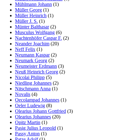
Mühlmann Johann
(1)
Müller Georg
(1)
Müller Heinrich
(1)
Müller J. S.
(1)
Münter Balthasar
(2)
Musculus Wolfgang
(6)
Nachtenhöfer Caspar F.
(2)
Neander Joachim
(20)
Neff Felix
(1)
Neumann Kaspar
(2)
Neumark Georg
(2)
Neumeister Erdmann
(3)
Neuß Heinrich Georg
(2)
Nicolai Philipp
(5)
Niedling Johannes
(2)
Nitschmann Anna
(1)
Novalis
(4)
Oecolampad Johannes
(1)
Oeler Ludewig
(8)
Olearius Johann Gottfried
(3)
Olearius Johannes
(20)
Opitz Martin
(1)
Pasig Julius Leopold
(1)
Passy Anton
(1)
Patze Adolf
(1)