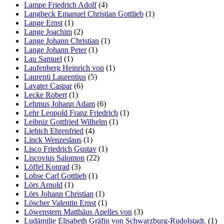
Lampe Friedrich Adolf
(4)
Langbeck Emanuel Christian Gottlieb
(1)
Lange Ernst
(1)
Lange Joachim
(2)
Lange Johann Christian
(1)
Lange Johann Peter
(1)
Lau Samuel
(1)
Laufenberg Heinrich von
(1)
Laurenti Laurentius
(5)
Lavater Caspar
(6)
Lecke Robert
(1)
Lehmus Johann Adam
(6)
Lehr Leopold Franz Friedrich
(1)
Leibniz Gottfried Wilhelm
(1)
Liebich Ehrenfried
(4)
Linck Wenzeslaus
(1)
Lisco Friedrich Gustav
(1)
Liscovius Salomon
(22)
Löffel Konrad
(3)
Lohse Carl Gottlieb
(1)
Lörs Arnold
(1)
Lörs Johann Christian
(1)
Löscher Valentin Ernst
(1)
Löwenstern Matthäus Apelles von
(3)
Ludämilie Elisabeth Gräfin von Schwarzburg-Rudolstadt.
(1)