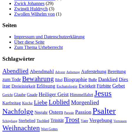
Zwick Johannes
(29)
Zwingli Huldrych
(3)
Zwollen Wilhelm von
(1)
Seiten
Impressum und Datenschutzerklärung
Über diese Seite
Zum Thema Urheberrecht
Schlagwörter
Abendlied
Abendmahl
Bereitung
Auferstehung
Advent
Anbetung
Bewahrung
Biographie
Danklied
zum Tode
Dies
Buße
Bibel
Gebet
irae
Erlösung
Ewigkeit
Fürbitte
Dreieinigkeit
Eschatologie
Jesus
Heiliger Geist
Himmelfahrt
Glaube
Gnade
Gericht
Loblied
Liebe
Morgenlied
Karfreitag
Kirche
Psalter
Nachfolge
Ostern
Passion
Neujahr
Parusie
Trost
Vergebung
Trinität
Sterbelied
Tischlied
Vater
Vertrauen
Schöpfung
Weihnachten
Wort Gottes