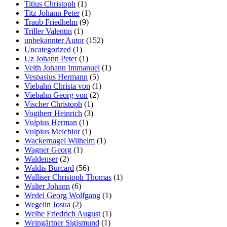
Titius Christoph
(1)
Titz Johann Peter
(1)
Traub Friedhelm
(9)
Triller Valentin
(1)
unbekannter Autor
(152)
Uncategorized
(1)
Uz Johann Peter
(1)
Veith Johann Immanuel
(1)
Vespasius Hermann
(5)
Viebahn Christa von
(1)
Viebahn Georg von
(2)
Vischer Christoph
(1)
Vogtherr Heinrich
(3)
Vulpius Herman
(1)
Vulpius Melchior
(1)
Wackernagel Wilhelm
(1)
Wagner Georg
(1)
Waldenser
(2)
Waldis Burcard
(56)
Walliser Christoph Thomas
(1)
Walter Johann
(6)
Wedel Georg Wolfgang
(1)
Wegelin Josua
(2)
Weihe Friedrich August
(1)
Weingärtner Sigismund
(1)