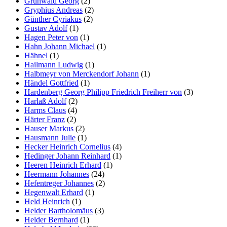
Grünwald Georg
(2)
Gryphius Andreas
(2)
Günther Cyriakus
(2)
Gustav Adolf
(1)
Hagen Peter von
(1)
Hahn Johann Michael
(1)
Hähnel
(1)
Hailmann Ludwig
(1)
Halbmeyr von Merckendorf Johann
(1)
Händel Gottfried
(1)
Hardenberg Georg Philipp Friedrich Freiherr von
(3)
Harlaß Adolf
(2)
Harms Claus
(4)
Härter Franz
(2)
Hauser Markus
(2)
Hausmann Julie
(1)
Hecker Heinrich Cornelius
(4)
Hedinger Johann Reinhard
(1)
Heeren Heinrich Erhard
(1)
Heermann Johannes
(24)
Hefentreger Johannes
(2)
Hegenwalt Erhard
(1)
Held Heinrich
(1)
Helder Bartholomäus
(3)
Helder Bernhard
(1)