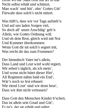
Nicht selbst erhält und schützet,
Man wach‘ und hüt‘, ohn‘ Gottes Güt‘
Fürwahr dass solch’s nicht nützet.
Was hilft’s, dass wir vor Tags aufsteh’n
Und auf uns laden Sorgen viel,
So doch all‘ unsre Anschläg‘ geh’n
Allein, wie Gottes Ordnung will.
Und ob dein Brot, gleich wird mit Not
Und Kummer überkommen:
Wenn Gott dir nit solch’s segnet mit,
Was reicht dir das zum Frommen?
Der himmlisch Vater tut’s allein,
Dass Land und Leut wird wohl regiert,
Wir sehen’s täglich, als ich mein‘,
Und wenn nicht hütet dieser Hirt‘,
All Regiment nähm bald ein End‘,
Wär’s noch so fest erbauet:
Wie elend Leut‘ sind wir denn heut‘,
Dass wir ihm nicht vertrauen?
Dass Gott den Menschen Kinder b’schert,
Das ist allein sein Gnad und Güt‘,
Er ist’s, der sie erhält und nährt: