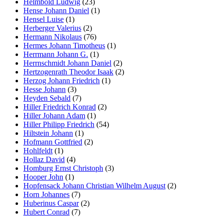
Helmbold Ludwig
(23)
Hense Johann Daniel
(1)
Hensel Luise
(1)
Herberger Valerius
(2)
Hermann Nikolaus
(76)
Hermes Johann Timotheus
(1)
Herrmann Johann G.
(1)
Herrnschmidt Johann Daniel
(2)
Hertzogenrath Theodor Isaak
(2)
Herzog Johann Friedrich
(1)
Hesse Johann
(3)
Heyden Sebald
(7)
Hiller Friedrich Konrad
(2)
Hiller Johann Adam
(1)
Hiller Philipp Friedrich
(54)
Hiltstein Johann
(1)
Hofmann Gottfried
(2)
Hohlfeldt
(1)
Hollaz David
(4)
Homburg Ernst Christoph
(3)
Hooper John
(1)
Hopfensack Johann Christian Wilhelm August
(2)
Horn Johannes
(7)
Huberinus Caspar
(2)
Hubert Conrad
(7)