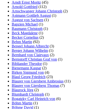
Arndt Ernst Moritz
(45)
Arnold Gottfried
(112)
Arnschwanger Johann Christoph
(2)
Astmann Gottlieb August
(1)
August von Sachsen
(1)
Bapzien Michael
(1)
Baumann Christoph
(1)
Beck Magdalene
(1)
Becker Cornelius
(2)
Behm Martin
(92)
Bengel Johann Albrecht
(3)
Berger Johann Wilhelm
(1)
Bernhard von Clairvaux
(2)
Bernstorff Christian Graf von
(1)
Bibliander Theodor
(1)
Bienemann Kaspar
(2)
Birken Sigmund von
(4)
Blaul Georg Friedrich
(23)
Blaurer von Giersberg Ambrosius
(11)
Blaurer von Giersberg Thomas
(7)
Blaurock Jörg
(2)
Blumhardt Christoph
(1)
Bogatzky Carl Heinrich von
(6)
Böhm Martin
(1)
Böhme David
(1)