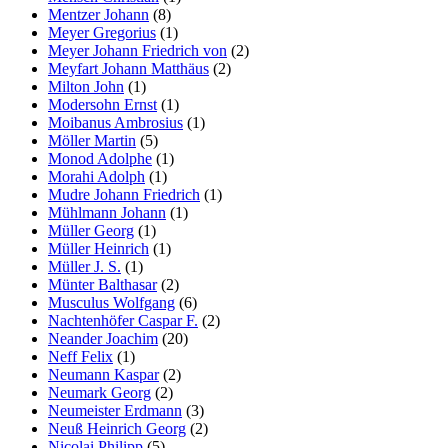
Mentzer Johann
(8)
Meyer Gregorius
(1)
Meyer Johann Friedrich von
(2)
Meyfart Johann Matthäus
(2)
Milton John
(1)
Modersohn Ernst
(1)
Moibanus Ambrosius
(1)
Möller Martin
(5)
Monod Adolphe
(1)
Morahi Adolph
(1)
Mudre Johann Friedrich
(1)
Mühlmann Johann
(1)
Müller Georg
(1)
Müller Heinrich
(1)
Müller J. S.
(1)
Münter Balthasar
(2)
Musculus Wolfgang
(6)
Nachtenhöfer Caspar F.
(2)
Neander Joachim
(20)
Neff Felix
(1)
Neumann Kaspar
(2)
Neumark Georg
(2)
Neumeister Erdmann
(3)
Neuß Heinrich Georg
(2)
Nicolai Philipp
(5)