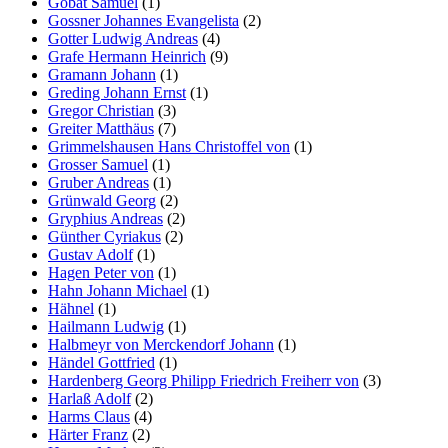
Gobat Samuel
(1)
Gossner Johannes Evangelista
(2)
Gotter Ludwig Andreas
(4)
Grafe Hermann Heinrich
(9)
Gramann Johann
(1)
Greding Johann Ernst
(1)
Gregor Christian
(3)
Greiter Matthäus
(7)
Grimmelshausen Hans Christoffel von
(1)
Grosser Samuel
(1)
Gruber Andreas
(1)
Grünwald Georg
(2)
Gryphius Andreas
(2)
Günther Cyriakus
(2)
Gustav Adolf
(1)
Hagen Peter von
(1)
Hahn Johann Michael
(1)
Hähnel
(1)
Hailmann Ludwig
(1)
Halbmeyr von Merckendorf Johann
(1)
Händel Gottfried
(1)
Hardenberg Georg Philipp Friedrich Freiherr von
(3)
Harlaß Adolf
(2)
Harms Claus
(4)
Härter Franz
(2)