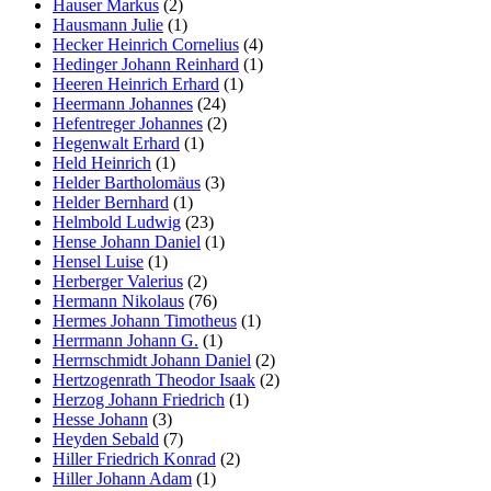
Hauser Markus
(2)
Hausmann Julie
(1)
Hecker Heinrich Cornelius
(4)
Hedinger Johann Reinhard
(1)
Heeren Heinrich Erhard
(1)
Heermann Johannes
(24)
Hefentreger Johannes
(2)
Hegenwalt Erhard
(1)
Held Heinrich
(1)
Helder Bartholomäus
(3)
Helder Bernhard
(1)
Helmbold Ludwig
(23)
Hense Johann Daniel
(1)
Hensel Luise
(1)
Herberger Valerius
(2)
Hermann Nikolaus
(76)
Hermes Johann Timotheus
(1)
Herrmann Johann G.
(1)
Herrnschmidt Johann Daniel
(2)
Hertzogenrath Theodor Isaak
(2)
Herzog Johann Friedrich
(1)
Hesse Johann
(3)
Heyden Sebald
(7)
Hiller Friedrich Konrad
(2)
Hiller Johann Adam
(1)