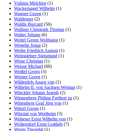
Vulpius Melchior
(1)
Wackernagel Wilhelm
(1)
Wagner Georg
(1)
Waldenser
(2)
Waldis Burcard
(56)
Walliser Christoph Thomas
(1)
Walter Johann
(6)
Wedel Georg Wolfgang
(1)
Wegelin Josua
(2)
Weihe Friedrich August
(1)
Weingärtner Sigismund
(1)
Weise Christian
(1)
Weisse Michael
(60)
Weißel Georg
(3)
Werner Georg
(1)
Wildenfels Anarg von
(1)
Wilhelm II. von Sachsen-Weimar
(1)
Winckler Johann Joseph
(2)
Winnenberg Philipp Freiherr zu
(1)
Wirtenberg Graf Jörg von
(1)
Witzel Georg
(1)
Witzstat von Wertheim
(3)
Wobeser Ernst Wilhelm von
(1)
Woltersdorf Ernst Gottlieb
(7)
Wurm Theophil
(1)