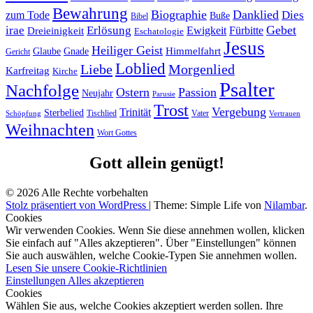
Bewahrung
Biographie
Danklied
zum Tode
Dies
Buße
Bibel
Gebet
irae
Erlösung
Ewigkeit
Fürbitte
Dreieinigkeit
Eschatologie
Jesus
Heiliger Geist
Himmelfahrt
Glaube
Gnade
Gericht
Loblied
Liebe
Morgenlied
Karfreitag
Kirche
Psalter
Nachfolge
Ostern
Passion
Neujahr
Parusie
Trost
Vergebung
Trinität
Sterbelied
Tischlied
Vater
Vertrauen
Schöpfung
Weihnachten
Wort Gottes
Gott allein genügt!
© 2026 Alle Rechte vorbehalten
Stolz präsentiert von WordPress
|
Theme: Simple Life von
Nilambar
.
Cookies
Wir verwenden Cookies. Wenn Sie diese annehmen wollen, klicken
Sie einfach auf "Alles akzeptieren". Über "Einstellungen" können
Sie auch auswählen, welche Cookie-Typen Sie annehmen wollen.
Lesen Sie unsere Cookie-Richtlinien
Einstellungen
Alles akzeptieren
Cookies
Wählen Sie aus, welche Cookies akzeptiert werden sollen. Ihre