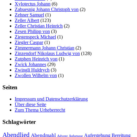
Xylotectus Johann
(6)
Zabuesnig Johann Christoph von
(2)
Zehner Samuel
(1)
Zeller Albert
(123)
Zeller Christian Heinrich
(2)
Zesen Philipp von
(3)
Ziegenspeck Michael
(1)
Ziegler Caspar
(1)
Zimmermann Johann Christian
(2)
Zinzendorf Nikolaus Ludwig von
(128)
Zutphen Heinrich von
(1)
Zwick Johannes
(29)
Zwingli Huldrych
(3)
Zwollen Wilhelm von
(1)
Seiten
Impressum und Datenschutzerklärung
Über diese Seite
Zum Thema Urheberrecht
Schlagwörter
Abendlied
Abendmahl
Bereitung
Auferstehung
Advent
Anbetung