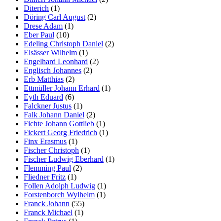
Diterich
(1)
Döring Carl August
(2)
Drese Adam
(1)
Eber Paul
(10)
Edeling Christoph Daniel
(2)
Elsässer Wilhelm
(1)
Engelhard Leonhard
(2)
Englisch Johannes
(2)
Erb Matthias
(2)
Ettmüller Johann Erhard
(1)
Eyth Eduard
(6)
Falckner Justus
(1)
Falk Johann Daniel
(2)
Fichte Johann Gottlieb
(1)
Fickert Georg Friedrich
(1)
Finx Erasmus
(1)
Fischer Christoph
(1)
Fischer Ludwig Eberhard
(1)
Flemming Paul
(2)
Fliedner Fritz
(1)
Follen Adolph Ludwig
(1)
Forstenborch Wylhelm
(1)
Franck Johann
(55)
Franck Michael
(1)