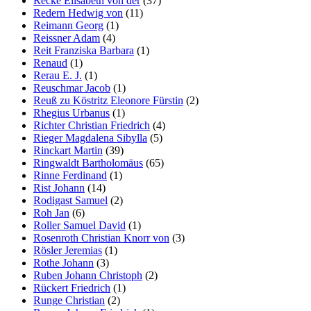
Recke Elisabeth von der
(37)
Redern Hedwig von
(11)
Reimann Georg
(1)
Reissner Adam
(4)
Reit Franziska Barbara
(1)
Renaud
(1)
Rerau E. J.
(1)
Reuschmar Jacob
(1)
Reuß zu Köstritz Eleonore Fürstin
(2)
Rhegius Urbanus
(1)
Richter Christian Friedrich
(4)
Rieger Magdalena Sibylla
(5)
Rinckart Martin
(39)
Ringwaldt Bartholomäus
(65)
Rinne Ferdinand
(1)
Rist Johann
(14)
Rodigast Samuel
(2)
Roh Jan
(6)
Roller Samuel David
(1)
Rosenroth Christian Knorr von
(3)
Rösler Jeremias
(1)
Rothe Johann
(3)
Ruben Johann Christoph
(2)
Rückert Friedrich
(1)
Runge Christian
(2)