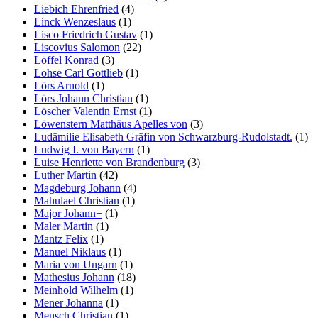
Liebich Ehrenfried
(4)
Linck Wenzeslaus
(1)
Lisco Friedrich Gustav
(1)
Liscovius Salomon
(22)
Löffel Konrad
(3)
Lohse Carl Gottlieb
(1)
Lörs Arnold
(1)
Lörs Johann Christian
(1)
Löscher Valentin Ernst
(1)
Löwenstern Matthäus Apelles von
(3)
Ludämilie Elisabeth Gräfin von Schwarzburg-Rudolstadt.
(1)
Ludwig I. von Bayern
(1)
Luise Henriette von Brandenburg
(3)
Luther Martin
(42)
Magdeburg Johann
(4)
Mahulael Christian
(1)
Major Johann+
(1)
Maler Martin
(1)
Mantz Felix
(1)
Manuel Niklaus
(1)
Maria von Ungarn
(1)
Mathesius Johann
(18)
Meinhold Wilhelm
(1)
Mener Johanna
(1)
Mensch Christian
(1)