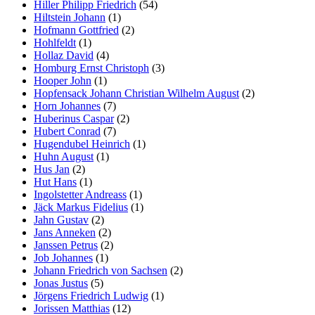
Hiller Philipp Friedrich
(54)
Hiltstein Johann
(1)
Hofmann Gottfried
(2)
Hohlfeldt
(1)
Hollaz David
(4)
Homburg Ernst Christoph
(3)
Hooper John
(1)
Hopfensack Johann Christian Wilhelm August
(2)
Horn Johannes
(7)
Huberinus Caspar
(2)
Hubert Conrad
(7)
Hugendubel Heinrich
(1)
Huhn August
(1)
Hus Jan
(2)
Hut Hans
(1)
Ingolstetter Andreass
(1)
Jäck Markus Fidelius
(1)
Jahn Gustav
(2)
Jans Anneken
(2)
Janssen Petrus
(2)
Job Johannes
(1)
Johann Friedrich von Sachsen
(2)
Jonas Justus
(5)
Jörgens Friedrich Ludwig
(1)
Jorissen Matthias
(12)