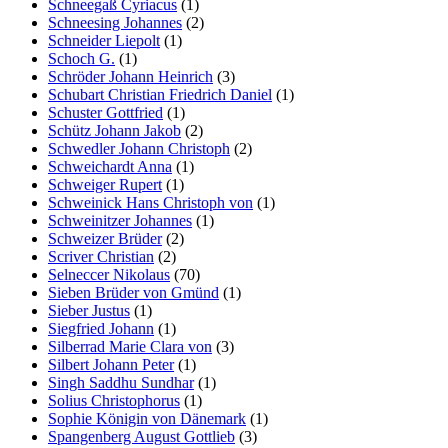
Schneegaß Cyriacus
(1)
Schneesing Johannes
(2)
Schneider Liepolt
(1)
Schoch G.
(1)
Schröder Johann Heinrich
(3)
Schubart Christian Friedrich Daniel
(1)
Schuster Gottfried
(1)
Schütz Johann Jakob
(2)
Schwedler Johann Christoph
(2)
Schweichardt Anna
(1)
Schweiger Rupert
(1)
Schweinick Hans Christoph von
(1)
Schweinitzer Johannes
(1)
Schweizer Brüder
(2)
Scriver Christian
(2)
Selneccer Nikolaus
(70)
Sieben Brüder von Gmünd
(1)
Sieber Justus
(1)
Siegfried Johann
(1)
Silberrad Marie Clara von
(3)
Silbert Johann Peter
(1)
Singh Saddhu Sundhar
(1)
Solius Christophorus
(1)
Sophie Königin von Dänemark
(1)
Spangenberg August Gottlieb
(3)