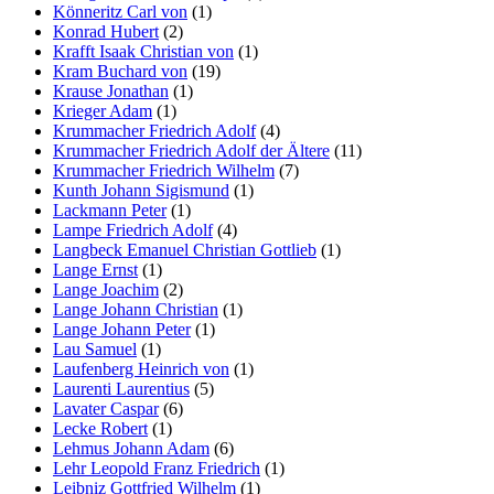
Könneritz Carl von
(1)
Konrad Hubert
(2)
Krafft Isaak Christian von
(1)
Kram Buchard von
(19)
Krause Jonathan
(1)
Krieger Adam
(1)
Krummacher Friedrich Adolf
(4)
Krummacher Friedrich Adolf der Ältere
(11)
Krummacher Friedrich Wilhelm
(7)
Kunth Johann Sigismund
(1)
Lackmann Peter
(1)
Lampe Friedrich Adolf
(4)
Langbeck Emanuel Christian Gottlieb
(1)
Lange Ernst
(1)
Lange Joachim
(2)
Lange Johann Christian
(1)
Lange Johann Peter
(1)
Lau Samuel
(1)
Laufenberg Heinrich von
(1)
Laurenti Laurentius
(5)
Lavater Caspar
(6)
Lecke Robert
(1)
Lehmus Johann Adam
(6)
Lehr Leopold Franz Friedrich
(1)
Leibniz Gottfried Wilhelm
(1)