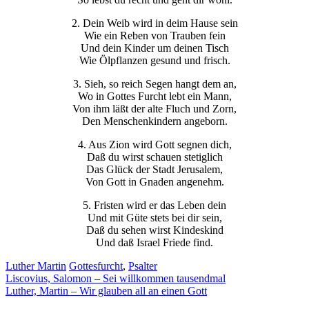
2. Dein Weib wird in deim Hause sein
Wie ein Reben von Trauben fein
Und dein Kinder um deinen Tisch
Wie Ölpflanzen gesund und frisch.
3. Sieh, so reich Segen hangt dem an,
Wo in Gottes Furcht lebt ein Mann,
Von ihm läßt der alte Fluch und Zorn,
Den Menschenkindern angeborn.
4. Aus Zion wird Gott segnen dich,
Daß du wirst schauen stetiglich
Das Glück der Stadt Jerusalem,
Von Gott in Gnaden angenehm.
5. Fristen wird er das Leben dein
Und mit Güte stets bei dir sein,
Daß du sehen wirst Kindeskind
Und daß Israel Friede find.
Luther Martin
Gottesfurcht
,
Psalter
Beitragsnavigation
Liscovius, Salomon – Sei willkommen tausendmal
Luther, Martin – Wir glauben all an einen Gott