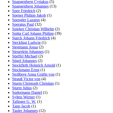
Spangenberg Cyriakus
(5)
Spangenberg Johannes
(13)
Spee Friedrich
(2)
Spener Philipp Jakob
(1)
Spengler Lazarus
(4)
Speratus Paul
(32)
Spieker Christian Wilhelm
(2)
Spitta Carl Johann Philipp
(39)
Starck Johann Friedrich
(4)
Steckling Ludwig
(1)
Stegmann Josua
(2)
Steuerlein Johannes
(1)
Stieffel Michael
(2)
Stigel Johannes
(2)
Stockfleth Heinrich Arnold
(1)
Stockmann Ernst
(1)
Stollberg Anna Gräfin von
(1)
Strauß Victor von
(4)
Sturm Christoph Christian
(1)
Sturm Julius
(2)
Sudermann Daniel
(1)
Sylten Werner
(1)
Tafinger G. W.
(1)
Tapp Jacob
(1)
Tauler Johannes
(12)