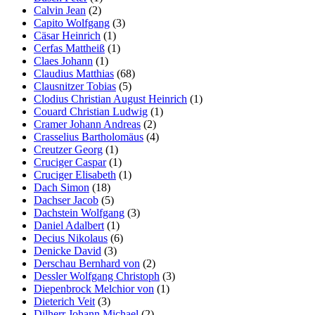
Calvin Jean
(2)
Capito Wolfgang
(3)
Cäsar Heinrich
(1)
Cerfas Mattheiß
(1)
Claes Johann
(1)
Claudius Matthias
(68)
Clausnitzer Tobias
(5)
Clodius Christian August Heinrich
(1)
Couard Christian Ludwig
(1)
Cramer Johann Andreas
(2)
Crasselius Bartholomäus
(4)
Creutzer Georg
(1)
Cruciger Caspar
(1)
Cruciger Elisabeth
(1)
Dach Simon
(18)
Dachser Jacob
(5)
Dachstein Wolfgang
(3)
Daniel Adalbert
(1)
Decius Nikolaus
(6)
Denicke David
(3)
Derschau Bernhard von
(2)
Dessler Wolfgang Christoph
(3)
Diepenbrock Melchior von
(1)
Dieterich Veit
(3)
Dilherr Johann Michael
(2)