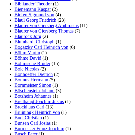
Bibliander Theodor
(1)
Bienemann Kaspar
(2)
Birken Sigmund von
(4)
Blaul Georg Friedrich
(23)
Blaurer von Giersberg Ambrosius
(11)
Blaurer von Giersberg Thomas
(7)
Blaurock Jörg
(2)
Blumhardt Christoph
(1)
Bogatzky Carl Heinrich von
(6)
Böhm Martin
(1)
Böhme David
(1)
Böhmische Brüder
(15)
Boie Nicolas
(2)
Bonhoeffer Dietrich
(2)
Bonnus Hermann
(5)
Bornmeister Simon
(1)
Böschenstein Johann
(3)
Botzheim Johannes
(1)
Breithaupt Joachim Justus
(1)
Brockhaus Carl
(13)
Bruiningk Heinrich von
(1)
Buel Christian
(1)
Bunsen Carl Josias
(1)
Burmeister Franz Joachim
(1)
Busch Peter
(1)