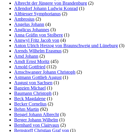
Albrecht der Jüngere von Brandenburg
(2)
Allendorf Johann Ludwig Konrad
(1)
Altbiesser Symphorianus
(2)
Ambrosius
(2)
Angelus Johann
(4)
Anglicus Johannes
(3)
Anna Gräfin von Stolberg
(1)
Annwyl Fritz Jacob von
(4)
Anton Ulrich Herzog von Braunschweig und Lüneburg
(3)
Arends Wilhelm Erasmus
(2)
Arnd Johann
(2)
Arndt Ernst Moritz
(45)
Arnold Gottfried
(112)
Arnschwanger Johann Christoph
(2)
Astmann Gottlieb August
(1)
August von Sachsen
(1)
Bapzien Michael
(1)
Baumann Christoph
(1)
Beck Magdalene
(1)
Becker Cornelius
(2)
Behm Martin
(92)
Bengel Johann Albrecht
(3)
Berger Johann Wilhelm
(1)
Bernhard von Clairvaux
(2)
Bernstorff Christian Graf von
(1)