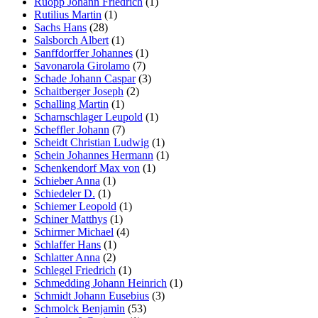
Ruopp Johann Friedrich
(1)
Rutilius Martin
(1)
Sachs Hans
(28)
Salsborch Albert
(1)
Sanffdorffer Johannes
(1)
Savonarola Girolamo
(7)
Schade Johann Caspar
(3)
Schaitberger Joseph
(2)
Schalling Martin
(1)
Scharnschlager Leupold
(1)
Scheffler Johann
(7)
Scheidt Christian Ludwig
(1)
Schein Johannes Hermann
(1)
Schenkendorf Max von
(1)
Schieber Anna
(1)
Schiedeler D.
(1)
Schiemer Leopold
(1)
Schiner Matthys
(1)
Schirmer Michael
(4)
Schlaffer Hans
(1)
Schlatter Anna
(2)
Schlegel Friedrich
(1)
Schmedding Johann Heinrich
(1)
Schmidt Johann Eusebius
(3)
Schmolck Benjamin
(53)