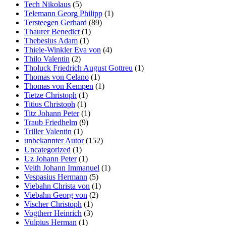
Tech Nikolaus
(5)
Telemann Georg Philipp
(1)
Tersteegen Gerhard
(89)
Thaurer Benedict
(1)
Thebesius Adam
(1)
Thiele-Winkler Eva von
(4)
Thilo Valentin
(2)
Tholuck Friedrich August Gottreu
(1)
Thomas von Celano
(1)
Thomas von Kempen
(1)
Tietze Christoph
(1)
Titius Christoph
(1)
Titz Johann Peter
(1)
Traub Friedhelm
(9)
Triller Valentin
(1)
unbekannter Autor
(152)
Uncategorized
(1)
Uz Johann Peter
(1)
Veith Johann Immanuel
(1)
Vespasius Hermann
(5)
Viebahn Christa von
(1)
Viebahn Georg von
(2)
Vischer Christoph
(1)
Vogtherr Heinrich
(3)
Vulpius Herman
(1)