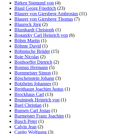
Birken Sigmund von
(4)
Blaul Georg Friedrich
(23)
Blaurer von Giersberg Ambrosius
(11)
Blaurer von Giersberg Thomas
(7)
Blaurock Jörg
(2)
Blumhardt Christoph
(1)
Bogatzky Carl Heinrich von
(6)
Böhm Martin
(1)
Böhme David
(1)
Böhmische Brüder
(15)
Boie Nicolas
(2)
Bonhoeffer Dietrich
(2)
Bonnus Hermann
(5)
Bornmeister Simon
(1)
Böschenstein Johann
(3)
Botzheim Johannes
(1)
Breithaupt Joachim Justus
(1)
Brockhaus Carl
(13)
Bruiningk Heinrich von
(1)
Buel Christian
(1)
Bunsen Carl Josias
(1)
Burmeister Franz Joachim
(1)
Busch Peter
(1)
Calvin Jean
(2)
Capito Wolfgang
(3)