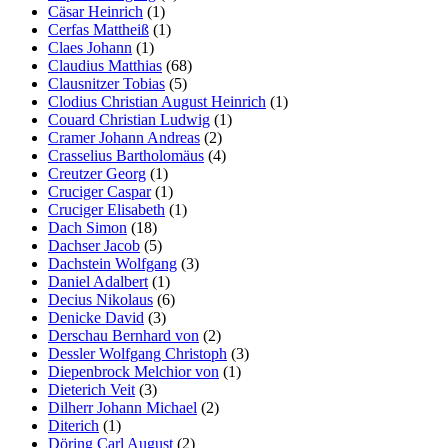
Cäsar Heinrich
(1)
Cerfas Mattheiß
(1)
Claes Johann
(1)
Claudius Matthias
(68)
Clausnitzer Tobias
(5)
Clodius Christian August Heinrich
(1)
Couard Christian Ludwig
(1)
Cramer Johann Andreas
(2)
Crasselius Bartholomäus
(4)
Creutzer Georg
(1)
Cruciger Caspar
(1)
Cruciger Elisabeth
(1)
Dach Simon
(18)
Dachser Jacob
(5)
Dachstein Wolfgang
(3)
Daniel Adalbert
(1)
Decius Nikolaus
(6)
Denicke David
(3)
Derschau Bernhard von
(2)
Dessler Wolfgang Christoph
(3)
Diepenbrock Melchior von
(1)
Dieterich Veit
(3)
Dilherr Johann Michael
(2)
Diterich
(1)
Döring Carl August
(2)