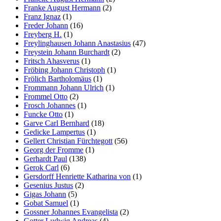
Franke August Hermann
(2)
Franz Ignaz
(1)
Freder Johann
(16)
Freyberg H.
(1)
Freylinghausen Johann Anastasius
(47)
Freystein Johann Burchardt
(2)
Fritsch Ahasverus
(1)
Fröbing Johann Christoph
(1)
Frölich Bartholomäus
(1)
Frommann Johann Ulrich
(1)
Frommel Otto
(2)
Frosch Johannes
(1)
Funcke Otto
(1)
Garve Carl Bernhard
(18)
Gedicke Lampertus
(1)
Gellert Christian Fürchtegott
(56)
Georg der Fromme
(1)
Gerhardt Paul
(138)
Gerok Carl
(6)
Gersdorff Henriette Katharina von
(1)
Gesenius Justus
(2)
Gigas Johann
(5)
Gobat Samuel
(1)
Gossner Johannes Evangelista
(2)
Gotter Ludwig Andreas
(4)