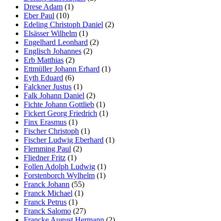
Drese Adam
(1)
Eber Paul
(10)
Edeling Christoph Daniel
(2)
Elsässer Wilhelm
(1)
Engelhard Leonhard
(2)
Englisch Johannes
(2)
Erb Matthias
(2)
Ettmüller Johann Erhard
(1)
Eyth Eduard
(6)
Falckner Justus
(1)
Falk Johann Daniel
(2)
Fichte Johann Gottlieb
(1)
Fickert Georg Friedrich
(1)
Finx Erasmus
(1)
Fischer Christoph
(1)
Fischer Ludwig Eberhard
(1)
Flemming Paul
(2)
Fliedner Fritz
(1)
Follen Adolph Ludwig
(1)
Forstenborch Wylhelm
(1)
Franck Johann
(55)
Franck Michael
(1)
Franck Petrus
(1)
Franck Salomo
(27)
Francke August Hermann
(2)