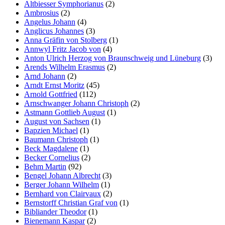
Altbiesser Symphorianus
(2)
Ambrosius
(2)
Angelus Johann
(4)
Anglicus Johannes
(3)
Anna Gräfin von Stolberg
(1)
Annwyl Fritz Jacob von
(4)
Anton Ulrich Herzog von Braunschweig und Lüneburg
(3)
Arends Wilhelm Erasmus
(2)
Arnd Johann
(2)
Arndt Ernst Moritz
(45)
Arnold Gottfried
(112)
Arnschwanger Johann Christoph
(2)
Astmann Gottlieb August
(1)
August von Sachsen
(1)
Bapzien Michael
(1)
Baumann Christoph
(1)
Beck Magdalene
(1)
Becker Cornelius
(2)
Behm Martin
(92)
Bengel Johann Albrecht
(3)
Berger Johann Wilhelm
(1)
Bernhard von Clairvaux
(2)
Bernstorff Christian Graf von
(1)
Bibliander Theodor
(1)
Bienemann Kaspar
(2)