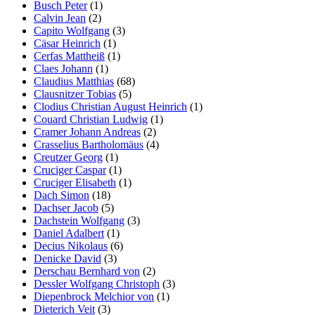
Busch Peter
(1)
Calvin Jean
(2)
Capito Wolfgang
(3)
Cäsar Heinrich
(1)
Cerfas Mattheiß
(1)
Claes Johann
(1)
Claudius Matthias
(68)
Clausnitzer Tobias
(5)
Clodius Christian August Heinrich
(1)
Couard Christian Ludwig
(1)
Cramer Johann Andreas
(2)
Crasselius Bartholomäus
(4)
Creutzer Georg
(1)
Cruciger Caspar
(1)
Cruciger Elisabeth
(1)
Dach Simon
(18)
Dachser Jacob
(5)
Dachstein Wolfgang
(3)
Daniel Adalbert
(1)
Decius Nikolaus
(6)
Denicke David
(3)
Derschau Bernhard von
(2)
Dessler Wolfgang Christoph
(3)
Diepenbrock Melchior von
(1)
Dieterich Veit
(3)