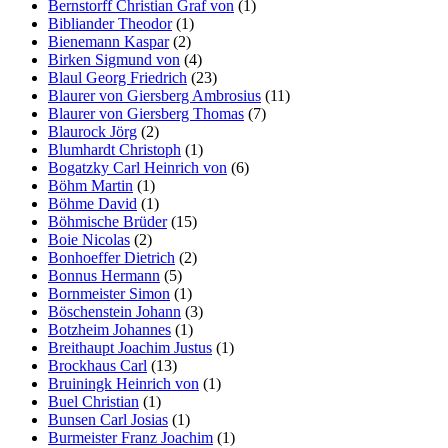
Bernstorff Christian Graf von
(1)
Bibliander Theodor
(1)
Bienemann Kaspar
(2)
Birken Sigmund von
(4)
Blaul Georg Friedrich
(23)
Blaurer von Giersberg Ambrosius
(11)
Blaurer von Giersberg Thomas
(7)
Blaurock Jörg
(2)
Blumhardt Christoph
(1)
Bogatzky Carl Heinrich von
(6)
Böhm Martin
(1)
Böhme David
(1)
Böhmische Brüder
(15)
Boie Nicolas
(2)
Bonhoeffer Dietrich
(2)
Bonnus Hermann
(5)
Bornmeister Simon
(1)
Böschenstein Johann
(3)
Botzheim Johannes
(1)
Breithaupt Joachim Justus
(1)
Brockhaus Carl
(13)
Bruiningk Heinrich von
(1)
Buel Christian
(1)
Bunsen Carl Josias
(1)
Burmeister Franz Joachim
(1)