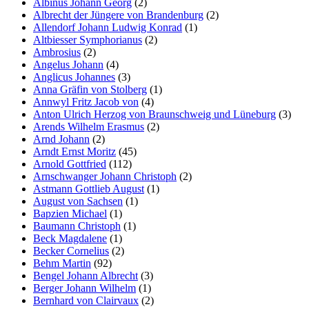
Albinus Johann Georg
(2)
Albrecht der Jüngere von Brandenburg
(2)
Allendorf Johann Ludwig Konrad
(1)
Altbiesser Symphorianus
(2)
Ambrosius
(2)
Angelus Johann
(4)
Anglicus Johannes
(3)
Anna Gräfin von Stolberg
(1)
Annwyl Fritz Jacob von
(4)
Anton Ulrich Herzog von Braunschweig und Lüneburg
(3)
Arends Wilhelm Erasmus
(2)
Arnd Johann
(2)
Arndt Ernst Moritz
(45)
Arnold Gottfried
(112)
Arnschwanger Johann Christoph
(2)
Astmann Gottlieb August
(1)
August von Sachsen
(1)
Bapzien Michael
(1)
Baumann Christoph
(1)
Beck Magdalene
(1)
Becker Cornelius
(2)
Behm Martin
(92)
Bengel Johann Albrecht
(3)
Berger Johann Wilhelm
(1)
Bernhard von Clairvaux
(2)