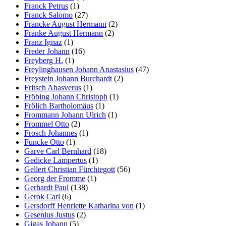
Franck Petrus
(1)
Franck Salomo
(27)
Francke August Hermann
(2)
Franke August Hermann
(2)
Franz Ignaz
(1)
Freder Johann
(16)
Freyberg H.
(1)
Freylinghausen Johann Anastasius
(47)
Freystein Johann Burchardt
(2)
Fritsch Ahasverus
(1)
Fröbing Johann Christoph
(1)
Frölich Bartholomäus
(1)
Frommann Johann Ulrich
(1)
Frommel Otto
(2)
Frosch Johannes
(1)
Funcke Otto
(1)
Garve Carl Bernhard
(18)
Gedicke Lampertus
(1)
Gellert Christian Fürchtegott
(56)
Georg der Fromme
(1)
Gerhardt Paul
(138)
Gerok Carl
(6)
Gersdorff Henriette Katharina von
(1)
Gesenius Justus
(2)
Gigas Johann
(5)