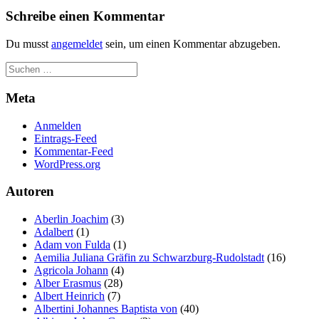
Schreibe einen Kommentar
Du musst
angemeldet
sein, um einen Kommentar abzugeben.
Meta
Anmelden
Eintrags-Feed
Kommentar-Feed
WordPress.org
Autoren
Aberlin Joachim
(3)
Adalbert
(1)
Adam von Fulda
(1)
Aemilia Juliana Gräfin zu Schwarzburg-Rudolstadt
(16)
Agricola Johann
(4)
Alber Erasmus
(28)
Albert Heinrich
(7)
Albertini Johannes Baptista von
(40)