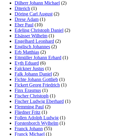
Dilherr Johann Michael
(2)
Diterich
(1)
Döring Carl August
(2)
Drese Adam
(1)
Eber Paul
(10)
Edeling Christoph Daniel
(2)
Elsässer Wilhelm
(1)
Engelhard Leonhard
(2)
Englisch Johannes
(2)
Erb Matthias
(2)
Ettmüller Johann Erhard
(1)
Eyth Eduard
(6)
Falckner Justus
(1)
Falk Johann Daniel
(2)
Fichte Johann Gottlieb
(1)
Fickert Georg Friedrich
(1)
Finx Erasmus
(1)
Fischer Christoph
(1)
Fischer Ludwig Eberhard
(1)
Flemming Paul
(2)
Fliedner Fritz
(1)
Follen Adolph Ludwig
(1)
Forstenborch Wylhelm
(1)
Franck Johann
(55)
Franck Michael
(1)