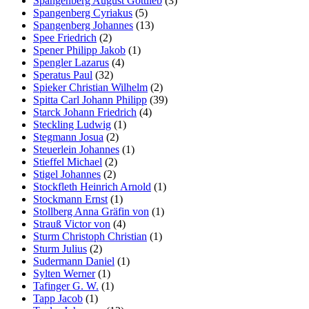
Spangenberg August Gottlieb
(3)
Spangenberg Cyriakus
(5)
Spangenberg Johannes
(13)
Spee Friedrich
(2)
Spener Philipp Jakob
(1)
Spengler Lazarus
(4)
Speratus Paul
(32)
Spieker Christian Wilhelm
(2)
Spitta Carl Johann Philipp
(39)
Starck Johann Friedrich
(4)
Steckling Ludwig
(1)
Stegmann Josua
(2)
Steuerlein Johannes
(1)
Stieffel Michael
(2)
Stigel Johannes
(2)
Stockfleth Heinrich Arnold
(1)
Stockmann Ernst
(1)
Stollberg Anna Gräfin von
(1)
Strauß Victor von
(4)
Sturm Christoph Christian
(1)
Sturm Julius
(2)
Sudermann Daniel
(1)
Sylten Werner
(1)
Tafinger G. W.
(1)
Tapp Jacob
(1)