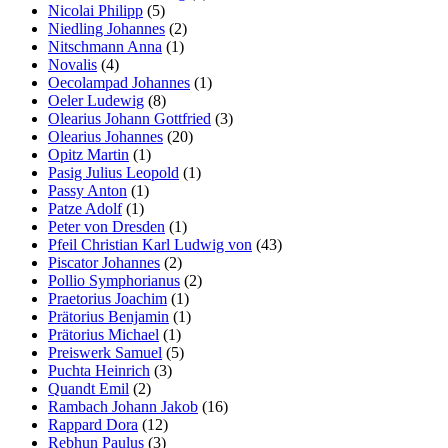
Nicolai Philipp
(5)
Niedling Johannes
(2)
Nitschmann Anna
(1)
Novalis
(4)
Oecolampad Johannes
(1)
Oeler Ludewig
(8)
Olearius Johann Gottfried
(3)
Olearius Johannes
(20)
Opitz Martin
(1)
Pasig Julius Leopold
(1)
Passy Anton
(1)
Patze Adolf
(1)
Peter von Dresden
(1)
Pfeil Christian Karl Ludwig von
(43)
Piscator Johannes
(2)
Pollio Symphorianus
(2)
Praetorius Joachim
(1)
Prätorius Benjamin
(1)
Prätorius Michael
(1)
Preiswerk Samuel
(5)
Puchta Heinrich
(3)
Quandt Emil
(2)
Rambach Johann Jakob
(16)
Rappard Dora
(12)
Rebhun Paulus
(3)