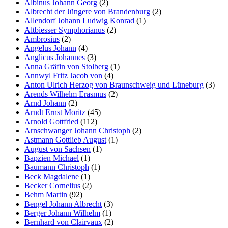
Albinus Johann Georg
(2)
Albrecht der Jüngere von Brandenburg
(2)
Allendorf Johann Ludwig Konrad
(1)
Altbiesser Symphorianus
(2)
Ambrosius
(2)
Angelus Johann
(4)
Anglicus Johannes
(3)
Anna Gräfin von Stolberg
(1)
Annwyl Fritz Jacob von
(4)
Anton Ulrich Herzog von Braunschweig und Lüneburg
(3)
Arends Wilhelm Erasmus
(2)
Arnd Johann
(2)
Arndt Ernst Moritz
(45)
Arnold Gottfried
(112)
Arnschwanger Johann Christoph
(2)
Astmann Gottlieb August
(1)
August von Sachsen
(1)
Bapzien Michael
(1)
Baumann Christoph
(1)
Beck Magdalene
(1)
Becker Cornelius
(2)
Behm Martin
(92)
Bengel Johann Albrecht
(3)
Berger Johann Wilhelm
(1)
Bernhard von Clairvaux
(2)