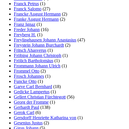
Franck Petrus
(1)
Franck Salomo
(27)
Francke August Hermann
(2)
Franke August Hermann
(2)
Franz Ignaz
(1)
Freder Johann
(16)
Freyberg H.
(1)
Freylinghausen Johann Anastasius
(47)
Freystein Johann Burchardt
(2)
Fritsch Ahasverus
(1)
Fröbing Johann Christoph
(1)
Frölich Bartholomäus
(1)
Frommann Johann Ulrich
(1)
Frommel Otto
(2)
Frosch Johannes
(1)
Funcke Otto
(1)
Garve Carl Bernhard
(18)
Gedicke Lampertus
(1)
Gellert Christian Fürchtegott
(56)
Georg der Fromme
(1)
Gerhardt Paul
(138)
Gerok Carl
(6)
Gersdorff Henriette Katharina von
(1)
Gesenius Justus
(2)
Gigas Johann
(5)