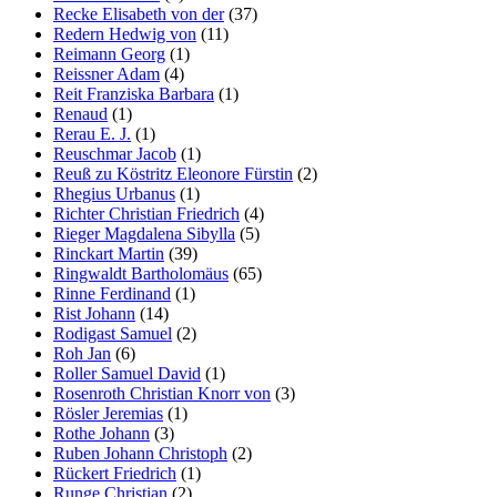
Recke Elisabeth von der
(37)
Redern Hedwig von
(11)
Reimann Georg
(1)
Reissner Adam
(4)
Reit Franziska Barbara
(1)
Renaud
(1)
Rerau E. J.
(1)
Reuschmar Jacob
(1)
Reuß zu Köstritz Eleonore Fürstin
(2)
Rhegius Urbanus
(1)
Richter Christian Friedrich
(4)
Rieger Magdalena Sibylla
(5)
Rinckart Martin
(39)
Ringwaldt Bartholomäus
(65)
Rinne Ferdinand
(1)
Rist Johann
(14)
Rodigast Samuel
(2)
Roh Jan
(6)
Roller Samuel David
(1)
Rosenroth Christian Knorr von
(3)
Rösler Jeremias
(1)
Rothe Johann
(3)
Ruben Johann Christoph
(2)
Rückert Friedrich
(1)
Runge Christian
(2)