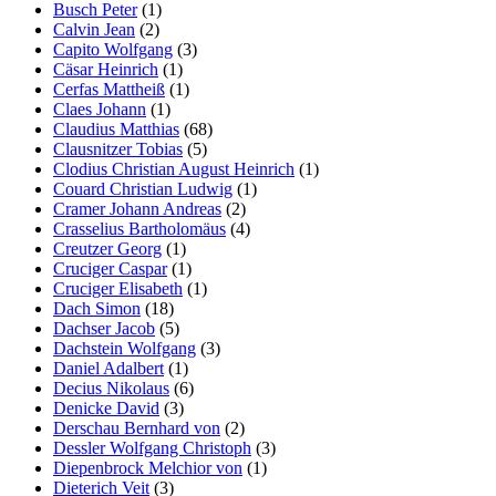
Busch Peter
(1)
Calvin Jean
(2)
Capito Wolfgang
(3)
Cäsar Heinrich
(1)
Cerfas Mattheiß
(1)
Claes Johann
(1)
Claudius Matthias
(68)
Clausnitzer Tobias
(5)
Clodius Christian August Heinrich
(1)
Couard Christian Ludwig
(1)
Cramer Johann Andreas
(2)
Crasselius Bartholomäus
(4)
Creutzer Georg
(1)
Cruciger Caspar
(1)
Cruciger Elisabeth
(1)
Dach Simon
(18)
Dachser Jacob
(5)
Dachstein Wolfgang
(3)
Daniel Adalbert
(1)
Decius Nikolaus
(6)
Denicke David
(3)
Derschau Bernhard von
(2)
Dessler Wolfgang Christoph
(3)
Diepenbrock Melchior von
(1)
Dieterich Veit
(3)