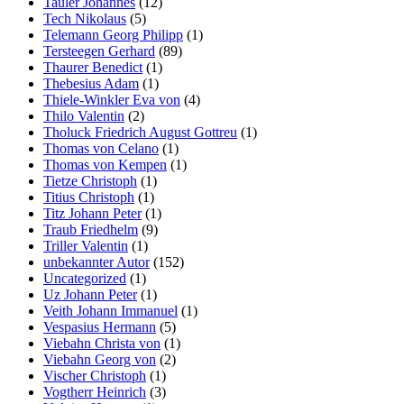
Tauler Johannes
(12)
Tech Nikolaus
(5)
Telemann Georg Philipp
(1)
Tersteegen Gerhard
(89)
Thaurer Benedict
(1)
Thebesius Adam
(1)
Thiele-Winkler Eva von
(4)
Thilo Valentin
(2)
Tholuck Friedrich August Gottreu
(1)
Thomas von Celano
(1)
Thomas von Kempen
(1)
Tietze Christoph
(1)
Titius Christoph
(1)
Titz Johann Peter
(1)
Traub Friedhelm
(9)
Triller Valentin
(1)
unbekannter Autor
(152)
Uncategorized
(1)
Uz Johann Peter
(1)
Veith Johann Immanuel
(1)
Vespasius Hermann
(5)
Viebahn Christa von
(1)
Viebahn Georg von
(2)
Vischer Christoph
(1)
Vogtherr Heinrich
(3)