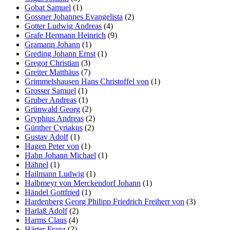
Gobat Samuel
(1)
Gossner Johannes Evangelista
(2)
Gotter Ludwig Andreas
(4)
Grafe Hermann Heinrich
(9)
Gramann Johann
(1)
Greding Johann Ernst
(1)
Gregor Christian
(3)
Greiter Matthäus
(7)
Grimmelshausen Hans Christoffel von
(1)
Grosser Samuel
(1)
Gruber Andreas
(1)
Grünwald Georg
(2)
Gryphius Andreas
(2)
Günther Cyriakus
(2)
Gustav Adolf
(1)
Hagen Peter von
(1)
Hahn Johann Michael
(1)
Hähnel
(1)
Hailmann Ludwig
(1)
Halbmeyr von Merckendorf Johann
(1)
Händel Gottfried
(1)
Hardenberg Georg Philipp Friedrich Freiherr von
(3)
Harlaß Adolf
(2)
Harms Claus
(4)
Härter Franz
(2)