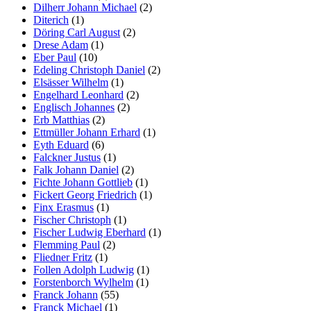
Dilherr Johann Michael
(2)
Diterich
(1)
Döring Carl August
(2)
Drese Adam
(1)
Eber Paul
(10)
Edeling Christoph Daniel
(2)
Elsässer Wilhelm
(1)
Engelhard Leonhard
(2)
Englisch Johannes
(2)
Erb Matthias
(2)
Ettmüller Johann Erhard
(1)
Eyth Eduard
(6)
Falckner Justus
(1)
Falk Johann Daniel
(2)
Fichte Johann Gottlieb
(1)
Fickert Georg Friedrich
(1)
Finx Erasmus
(1)
Fischer Christoph
(1)
Fischer Ludwig Eberhard
(1)
Flemming Paul
(2)
Fliedner Fritz
(1)
Follen Adolph Ludwig
(1)
Forstenborch Wylhelm
(1)
Franck Johann
(55)
Franck Michael
(1)