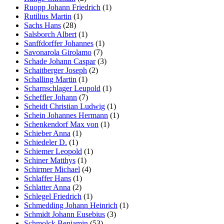
Ruopp Johann Friedrich
(1)
Rutilius Martin
(1)
Sachs Hans
(28)
Salsborch Albert
(1)
Sanffdorffer Johannes
(1)
Savonarola Girolamo
(7)
Schade Johann Caspar
(3)
Schaitberger Joseph
(2)
Schalling Martin
(1)
Scharnschlager Leupold
(1)
Scheffler Johann
(7)
Scheidt Christian Ludwig
(1)
Schein Johannes Hermann
(1)
Schenkendorf Max von
(1)
Schieber Anna
(1)
Schiedeler D.
(1)
Schiemer Leopold
(1)
Schiner Matthys
(1)
Schirmer Michael
(4)
Schlaffer Hans
(1)
Schlatter Anna
(2)
Schlegel Friedrich
(1)
Schmedding Johann Heinrich
(1)
Schmidt Johann Eusebius
(3)
Schmolck Benjamin
(53)