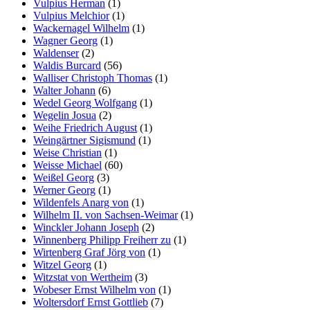
Vulpius Herman
(1)
Vulpius Melchior
(1)
Wackernagel Wilhelm
(1)
Wagner Georg
(1)
Waldenser
(2)
Waldis Burcard
(56)
Walliser Christoph Thomas
(1)
Walter Johann
(6)
Wedel Georg Wolfgang
(1)
Wegelin Josua
(2)
Weihe Friedrich August
(1)
Weingärtner Sigismund
(1)
Weise Christian
(1)
Weisse Michael
(60)
Weißel Georg
(3)
Werner Georg
(1)
Wildenfels Anarg von
(1)
Wilhelm II. von Sachsen-Weimar
(1)
Winckler Johann Joseph
(2)
Winnenberg Philipp Freiherr zu
(1)
Wirtenberg Graf Jörg von
(1)
Witzel Georg
(1)
Witzstat von Wertheim
(3)
Wobeser Ernst Wilhelm von
(1)
Woltersdorf Ernst Gottlieb
(7)