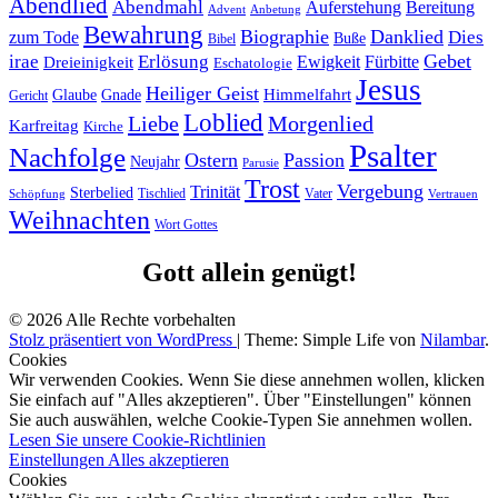
Abendlied
Abendmahl
Bereitung
Auferstehung
Advent
Anbetung
Bewahrung
Biographie
Danklied
zum Tode
Dies
Buße
Bibel
Gebet
irae
Erlösung
Ewigkeit
Fürbitte
Dreieinigkeit
Eschatologie
Jesus
Heiliger Geist
Himmelfahrt
Glaube
Gnade
Gericht
Loblied
Liebe
Morgenlied
Karfreitag
Kirche
Psalter
Nachfolge
Ostern
Passion
Neujahr
Parusie
Trost
Vergebung
Trinität
Sterbelied
Tischlied
Vater
Vertrauen
Schöpfung
Weihnachten
Wort Gottes
Gott allein genügt!
© 2026 Alle Rechte vorbehalten
Stolz präsentiert von WordPress
|
Theme: Simple Life von
Nilambar
.
Cookies
Wir verwenden Cookies. Wenn Sie diese annehmen wollen, klicken
Sie einfach auf "Alles akzeptieren". Über "Einstellungen" können
Sie auch auswählen, welche Cookie-Typen Sie annehmen wollen.
Lesen Sie unsere Cookie-Richtlinien
Einstellungen
Alles akzeptieren
Cookies