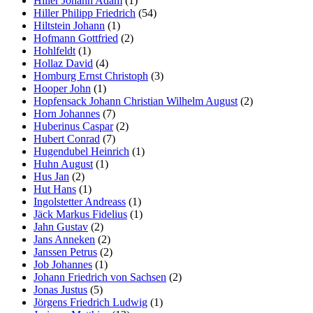
Hiller Johann Adam
(1)
Hiller Philipp Friedrich
(54)
Hiltstein Johann
(1)
Hofmann Gottfried
(2)
Hohlfeldt
(1)
Hollaz David
(4)
Homburg Ernst Christoph
(3)
Hooper John
(1)
Hopfensack Johann Christian Wilhelm August
(2)
Horn Johannes
(7)
Huberinus Caspar
(2)
Hubert Conrad
(7)
Hugendubel Heinrich
(1)
Huhn August
(1)
Hus Jan
(2)
Hut Hans
(1)
Ingolstetter Andreass
(1)
Jäck Markus Fidelius
(1)
Jahn Gustav
(2)
Jans Anneken
(2)
Janssen Petrus
(2)
Job Johannes
(1)
Johann Friedrich von Sachsen
(2)
Jonas Justus
(5)
Jörgens Friedrich Ludwig
(1)