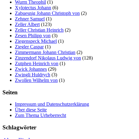
Wurm Theophil
(1)
Xylotectus Johann
(6)
Zabuesnig Johann Christoph von
(2)
Zehner Samuel
(1)
Zeller Albert
(123)
Zeller Christian Heinrich
(2)
Zesen Philipp von
(3)
Ziegenspeck Michael
(1)
Ziegler Caspar
(1)
Zimmermann Johann Christian
(2)
Zinzendorf Nikolaus Ludwig von
(128)
Zutphen Heinrich von
(1)
Zwick Johannes
(29)
Zwingli Huldrych
(3)
Zwollen Wilhelm von
(1)
Seiten
Impressum und Datenschutzerklärung
Über diese Seite
Zum Thema Urheberrecht
Schlagwörter