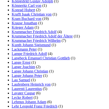
Königsfeld Gustav Adolph
(1)
Könneritz Carl von
(1)
Konrad Hubert
(2)
Krafft Isaak Christian von
(1)
Kram Buchard von
(19)
Krause Jonathan
(1)
Krieger Adam
(1)
Krummacher Friedrich Adolf
(4)
Krummacher Friedrich Adolf der Ältere
(11)
Krummacher Friedrich Wilhelm
(7)
Kunth Johann Sigismund
(1)
Lackmann Peter
(1)
Lampe Friedrich Adolf
(4)
Langbeck Emanuel Christian Gottlieb
(1)
Lange Ernst
(1)
Lange Joachim
(2)
Lange Johann Christian
(1)
Lange Johann Peter
(1)
Lau Samuel
(1)
Laufenberg Heinrich von
(1)
Laurenti Laurentius
(5)
Lavater Caspar
(6)
Lecke Robert
(1)
Lehmus Johann Adam
(6)
Lehr Leopold Franz Friedrich
(1)