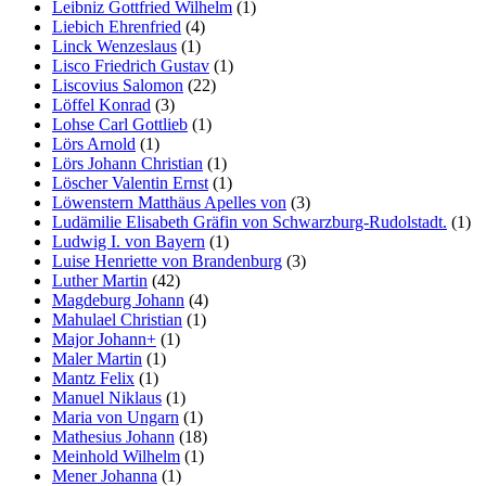
Leibniz Gottfried Wilhelm
(1)
Liebich Ehrenfried
(4)
Linck Wenzeslaus
(1)
Lisco Friedrich Gustav
(1)
Liscovius Salomon
(22)
Löffel Konrad
(3)
Lohse Carl Gottlieb
(1)
Lörs Arnold
(1)
Lörs Johann Christian
(1)
Löscher Valentin Ernst
(1)
Löwenstern Matthäus Apelles von
(3)
Ludämilie Elisabeth Gräfin von Schwarzburg-Rudolstadt.
(1)
Ludwig I. von Bayern
(1)
Luise Henriette von Brandenburg
(3)
Luther Martin
(42)
Magdeburg Johann
(4)
Mahulael Christian
(1)
Major Johann+
(1)
Maler Martin
(1)
Mantz Felix
(1)
Manuel Niklaus
(1)
Maria von Ungarn
(1)
Mathesius Johann
(18)
Meinhold Wilhelm
(1)
Mener Johanna
(1)