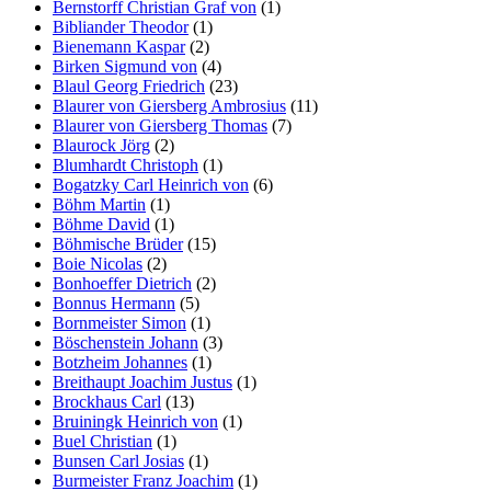
Bernstorff Christian Graf von
(1)
Bibliander Theodor
(1)
Bienemann Kaspar
(2)
Birken Sigmund von
(4)
Blaul Georg Friedrich
(23)
Blaurer von Giersberg Ambrosius
(11)
Blaurer von Giersberg Thomas
(7)
Blaurock Jörg
(2)
Blumhardt Christoph
(1)
Bogatzky Carl Heinrich von
(6)
Böhm Martin
(1)
Böhme David
(1)
Böhmische Brüder
(15)
Boie Nicolas
(2)
Bonhoeffer Dietrich
(2)
Bonnus Hermann
(5)
Bornmeister Simon
(1)
Böschenstein Johann
(3)
Botzheim Johannes
(1)
Breithaupt Joachim Justus
(1)
Brockhaus Carl
(13)
Bruiningk Heinrich von
(1)
Buel Christian
(1)
Bunsen Carl Josias
(1)
Burmeister Franz Joachim
(1)