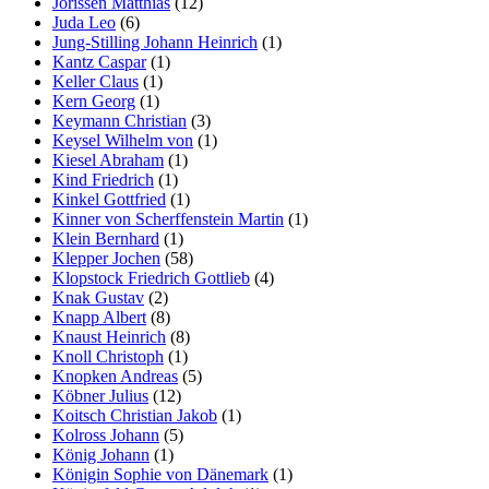
Jorissen Matthias
(12)
Juda Leo
(6)
Jung-Stilling Johann Heinrich
(1)
Kantz Caspar
(1)
Keller Claus
(1)
Kern Georg
(1)
Keymann Christian
(3)
Keysel Wilhelm von
(1)
Kiesel Abraham
(1)
Kind Friedrich
(1)
Kinkel Gottfried
(1)
Kinner von Scherffenstein Martin
(1)
Klein Bernhard
(1)
Klepper Jochen
(58)
Klopstock Friedrich Gottlieb
(4)
Knak Gustav
(2)
Knapp Albert
(8)
Knaust Heinrich
(8)
Knoll Christoph
(1)
Knopken Andreas
(5)
Köbner Julius
(12)
Koitsch Christian Jakob
(1)
Kolross Johann
(5)
König Johann
(1)
Königin Sophie von Dänemark
(1)