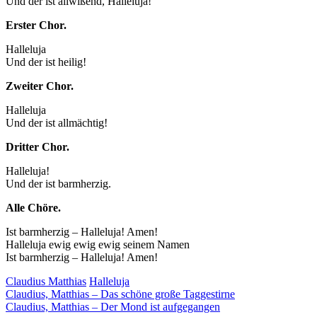
Und der ist allwißend, Halleluja!
Erster Chor.
Halleluja
Und der ist heilig!
Zweiter Chor.
Halleluja
Und der ist allmächtig!
Dritter Chor.
Halleluja!
Und der ist barmherzig.
Alle Chöre.
Ist barmherzig – Halleluja! Amen!
Halleluja ewig ewig ewig seinem Namen
Ist barmherzig – Halleluja! Amen!
Claudius Matthias
Halleluja
Beitragsnavigation
Claudius, Matthias – Das schöne große Taggestirne
Claudius, Matthias – Der Mond ist aufgegangen