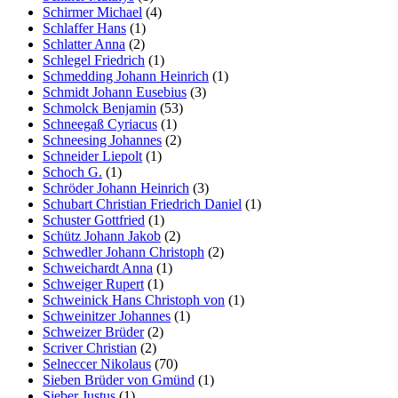
Schirmer Michael
(4)
Schlaffer Hans
(1)
Schlatter Anna
(2)
Schlegel Friedrich
(1)
Schmedding Johann Heinrich
(1)
Schmidt Johann Eusebius
(3)
Schmolck Benjamin
(53)
Schneegaß Cyriacus
(1)
Schneesing Johannes
(2)
Schneider Liepolt
(1)
Schoch G.
(1)
Schröder Johann Heinrich
(3)
Schubart Christian Friedrich Daniel
(1)
Schuster Gottfried
(1)
Schütz Johann Jakob
(2)
Schwedler Johann Christoph
(2)
Schweichardt Anna
(1)
Schweiger Rupert
(1)
Schweinick Hans Christoph von
(1)
Schweinitzer Johannes
(1)
Schweizer Brüder
(2)
Scriver Christian
(2)
Selneccer Nikolaus
(70)
Sieben Brüder von Gmünd
(1)
Sieber Justus
(1)