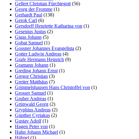
Gellert Christian Fürchtegott
(56)
Georg der Fromme
(1)
Gerhardt Paul
(138)
Gerok Carl
(6)
Gersdorff Henriette Katharina von
(1)
Gesenius Justus
(2)
Gigas Johann
(5)
Gobat Samuel
(1)
Gossner Johannes Evangelista
(2)
Gotter Ludwig Andreas
(4)
Grafe Hermann Heinrich
(9)
Gramann Johann
(1)
Greding Johann Ernst
(1)
Gregor Christian
(3)
Greiter Matthäus
(7)
Grimmelshausen Hans Christoffel von
(1)
Grosser Samuel
(1)
Gruber Andreas
(1)
Grünwald Georg
(2)
Gryphius Andreas
(2)
Günther Cyriakus
(2)
Gustav Adolf
(1)
Hagen Peter von
(1)
Hahn Johann Michael
(1)
Hähnel
(1)