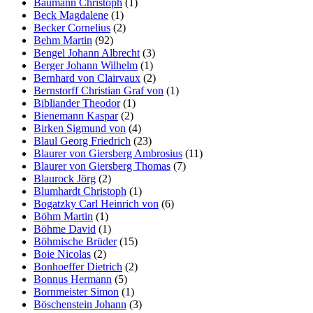
Baumann Christoph
(1)
Beck Magdalene
(1)
Becker Cornelius
(2)
Behm Martin
(92)
Bengel Johann Albrecht
(3)
Berger Johann Wilhelm
(1)
Bernhard von Clairvaux
(2)
Bernstorff Christian Graf von
(1)
Bibliander Theodor
(1)
Bienemann Kaspar
(2)
Birken Sigmund von
(4)
Blaul Georg Friedrich
(23)
Blaurer von Giersberg Ambrosius
(11)
Blaurer von Giersberg Thomas
(7)
Blaurock Jörg
(2)
Blumhardt Christoph
(1)
Bogatzky Carl Heinrich von
(6)
Böhm Martin
(1)
Böhme David
(1)
Böhmische Brüder
(15)
Boie Nicolas
(2)
Bonhoeffer Dietrich
(2)
Bonnus Hermann
(5)
Bornmeister Simon
(1)
Böschenstein Johann
(3)