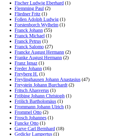
Fischer Ludwig Eberhard
(1)
Flemming Paul
(2)
Fliedner Fritz
(1)
Follen Adolph Ludwig
(1)
Forstenborch Wylhelm
(1)
Franck Johann
(55)
Franck Michael
(1)
Franck Petrus
(1)
Franck Salomo
(27)
Francke August Hermann
(2)
Franke August Hermann
(2)
Franz Ignaz
(1)
Freder Johann
(16)
Freyberg H.
(1)
Freylinghausen Johann Anastasius
(47)
Freystein Johann Burchardt
(2)
Fritsch Ahasverus
(1)
Fröbing Johann Christoph
(1)
Frölich Bartholomäus
(1)
Frommann Johann Ulrich
(1)
Frommel Otto
(2)
Frosch Johannes
(1)
Funcke Otto
(1)
Garve Carl Bernhard
(18)
Gedicke Lampertus
(1)