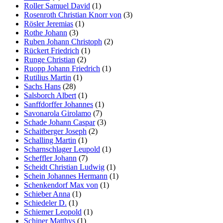
Roller Samuel David
(1)
Rosenroth Christian Knorr von
(3)
Rösler Jeremias
(1)
Rothe Johann
(3)
Ruben Johann Christoph
(2)
Rückert Friedrich
(1)
Runge Christian
(2)
Ruopp Johann Friedrich
(1)
Rutilius Martin
(1)
Sachs Hans
(28)
Salsborch Albert
(1)
Sanffdorffer Johannes
(1)
Savonarola Girolamo
(7)
Schade Johann Caspar
(3)
Schaitberger Joseph
(2)
Schalling Martin
(1)
Scharnschlager Leupold
(1)
Scheffler Johann
(7)
Scheidt Christian Ludwig
(1)
Schein Johannes Hermann
(1)
Schenkendorf Max von
(1)
Schieber Anna
(1)
Schiedeler D.
(1)
Schiemer Leopold
(1)
Schiner Matthys
(1)