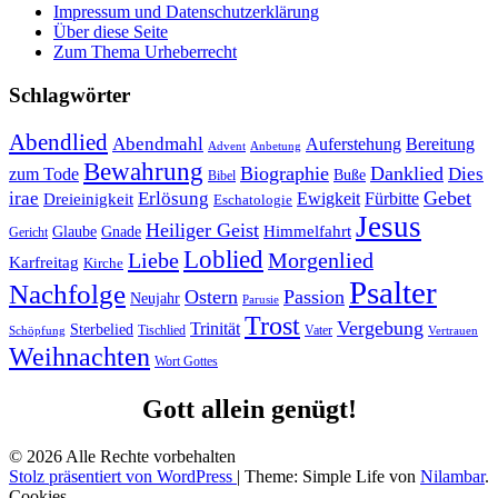
Impressum und Datenschutzerklärung
Über diese Seite
Zum Thema Urheberrecht
Schlagwörter
Abendlied
Abendmahl
Bereitung
Auferstehung
Advent
Anbetung
Bewahrung
Biographie
Danklied
zum Tode
Dies
Buße
Bibel
Gebet
irae
Erlösung
Ewigkeit
Fürbitte
Dreieinigkeit
Eschatologie
Jesus
Heiliger Geist
Himmelfahrt
Glaube
Gnade
Gericht
Loblied
Liebe
Morgenlied
Karfreitag
Kirche
Psalter
Nachfolge
Ostern
Passion
Neujahr
Parusie
Trost
Vergebung
Trinität
Sterbelied
Tischlied
Vater
Vertrauen
Schöpfung
Weihnachten
Wort Gottes
Gott allein genügt!
© 2026 Alle Rechte vorbehalten
Stolz präsentiert von WordPress
|
Theme: Simple Life von
Nilambar
.
Cookies