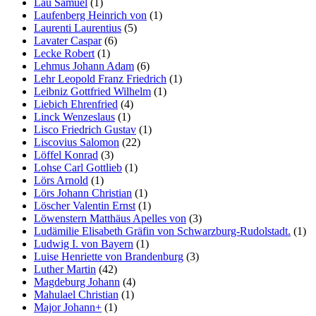
Lau Samuel
(1)
Laufenberg Heinrich von
(1)
Laurenti Laurentius
(5)
Lavater Caspar
(6)
Lecke Robert
(1)
Lehmus Johann Adam
(6)
Lehr Leopold Franz Friedrich
(1)
Leibniz Gottfried Wilhelm
(1)
Liebich Ehrenfried
(4)
Linck Wenzeslaus
(1)
Lisco Friedrich Gustav
(1)
Liscovius Salomon
(22)
Löffel Konrad
(3)
Lohse Carl Gottlieb
(1)
Lörs Arnold
(1)
Lörs Johann Christian
(1)
Löscher Valentin Ernst
(1)
Löwenstern Matthäus Apelles von
(3)
Ludämilie Elisabeth Gräfin von Schwarzburg-Rudolstadt.
(1)
Ludwig I. von Bayern
(1)
Luise Henriette von Brandenburg
(3)
Luther Martin
(42)
Magdeburg Johann
(4)
Mahulael Christian
(1)
Major Johann+
(1)