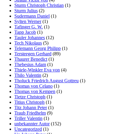
Sturm Christoph Christian
(1)
Sturm Julius
(2)
Sudermann Daniel
(1)
Sylten Werner
(1)
Tafinger G. W.
(1)
Tapp Jacob
(1)
Tauler Johannes
(12)
Tech Nikolaus
(5)
Telemann Georg Philipp
(1)
Tersteegen Gerhard
(89)
Thaurer Benedict
(1)
Thebesius Adam
(1)
Thiele-Winkler Eva von
(4)
Thilo Valentin
(2)
Tholuck Friedrich August Gottreu
(1)
Thomas von Celano
(1)
Thomas von Kempen
(1)
Tietze Christoph
(1)
Titius Christoph
(1)
Titz Johann Peter
(1)
Traub Friedhelm
(9)
Triller Valentin
(1)
unbekannter Autor
(152)
Uncategorized
(1)