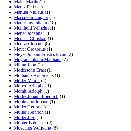
Maler Martin
(1)
Mantz Felix
(1)
Manuel Niklaus
(1)
Maria von Ungarn
(1)
Mathesius Johann
(18)
Meinhold Wilhelm
(1)
Mener Johanna
(1)
Mensch Christian
(1)
Mentzer Johann
(8)
Meyer Gregorius
(1)
Meyer Johann Friedrich von
(2)
Meyfart Johann Matthäus
(2)
Milton John
(1)
Modersohn Ernst
(1)
Moibanus Ambrosius
(1)
Möller Martin
(5)
Monod Adolphe
(1)
Morahi Adolph
(1)
Mudre Johann Friedrich
(1)
Mühlmann Johann
(1)
Müller Georg
(1)
Müller Heinrich
(1)
Müller J. S.
(1)
Münter Balthasar
(2)
Musculus Wolfgang
(6)