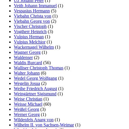
Uz Johann Peter
(1)
Veith Johann Immanuel
(1)
Vespasius Hermann
(5)
Viebahn Christa von
(1)
Viebahn Georg von
(2)
Vischer Christoph
(1)
Vogtherr Heinrich
(3)
Vulpius Herman
(1)
Vulpius Melchior
(1)
Wackernagel Wilhelm
(1)
Wagner Georg
(1)
Waldenser
(2)
Waldis Burcard
(56)
Walliser Christoph Thomas
(1)
Walter Johann
(6)
Wedel Georg Wolfgang
(1)
Wegelin Josua
(2)
Weihe Friedrich August
(1)
Weingärtner Sigismund
(1)
Weise Christian
(1)
Weisse Michael
(60)
Weißel Georg
(3)
Werner Georg
(1)
Wildenfels Anarg von
(1)
Wilhelm II. von Sachsen-Weimar
(1)