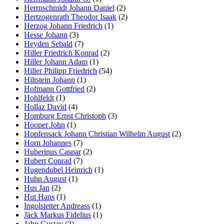
Herrnschmidt Johann Daniel
(2)
Hertzogenrath Theodor Isaak
(2)
Herzog Johann Friedrich
(1)
Hesse Johann
(3)
Heyden Sebald
(7)
Hiller Friedrich Konrad
(2)
Hiller Johann Adam
(1)
Hiller Philipp Friedrich
(54)
Hiltstein Johann
(1)
Hofmann Gottfried
(2)
Hohlfeldt
(1)
Hollaz David
(4)
Homburg Ernst Christoph
(3)
Hooper John
(1)
Hopfensack Johann Christian Wilhelm August
(2)
Horn Johannes
(7)
Huberinus Caspar
(2)
Hubert Conrad
(7)
Hugendubel Heinrich
(1)
Huhn August
(1)
Hus Jan
(2)
Hut Hans
(1)
Ingolstetter Andreass
(1)
Jäck Markus Fidelius
(1)
Jahn Gustav
(2)