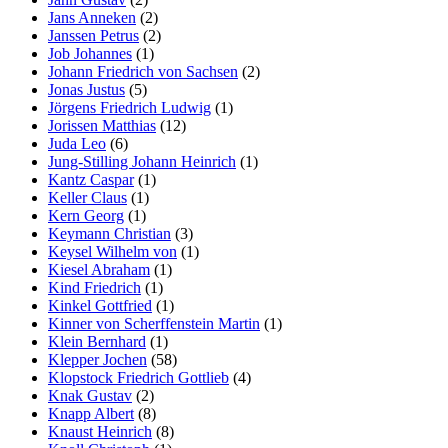
Jans Anneken
(2)
Janssen Petrus
(2)
Job Johannes
(1)
Johann Friedrich von Sachsen
(2)
Jonas Justus
(5)
Jörgens Friedrich Ludwig
(1)
Jorissen Matthias
(12)
Juda Leo
(6)
Jung-Stilling Johann Heinrich
(1)
Kantz Caspar
(1)
Keller Claus
(1)
Kern Georg
(1)
Keymann Christian
(3)
Keysel Wilhelm von
(1)
Kiesel Abraham
(1)
Kind Friedrich
(1)
Kinkel Gottfried
(1)
Kinner von Scherffenstein Martin
(1)
Klein Bernhard
(1)
Klepper Jochen
(58)
Klopstock Friedrich Gottlieb
(4)
Knak Gustav
(2)
Knapp Albert
(8)
Knaust Heinrich
(8)