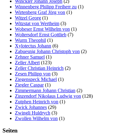
Winckler Johann Joseph
(2)
Winnenberg Philipp Freiherr zu
(1)
Wirtenberg Graf Jörg von
(1)
Witzel Georg
(1)
Witzstat von Wertheim
(3)
Wobeser Ernst Wilhelm von
(1)
Woltersdorf Ernst Gottlieb
(7)
Wurm Theophil
(1)
Xylotectus Johann
(6)
Zabuesnig Johann Christoph von
(2)
Zehner Samuel
(1)
Zeller Albert
(123)
Zeller Christian Heinrich
(2)
Zesen Philipp von
(3)
Ziegenspeck Michael
(1)
Ziegler Caspar
(1)
Zimmermann Johann Christian
(2)
Zinzendorf Nikolaus Ludwig von
(128)
Zutphen Heinrich von
(1)
Zwick Johannes
(29)
Zwingli Huldrych
(3)
Zwollen Wilhelm von
(1)
Seiten