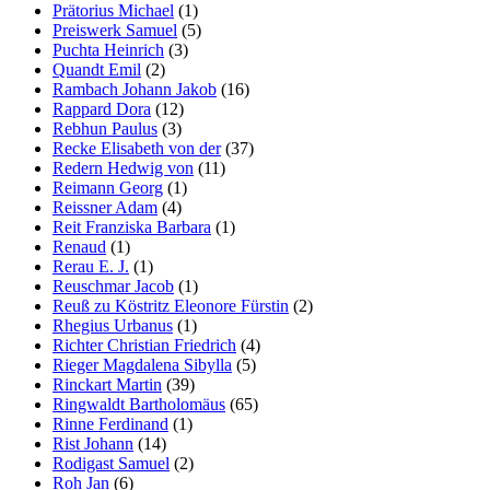
Prätorius Michael
(1)
Preiswerk Samuel
(5)
Puchta Heinrich
(3)
Quandt Emil
(2)
Rambach Johann Jakob
(16)
Rappard Dora
(12)
Rebhun Paulus
(3)
Recke Elisabeth von der
(37)
Redern Hedwig von
(11)
Reimann Georg
(1)
Reissner Adam
(4)
Reit Franziska Barbara
(1)
Renaud
(1)
Rerau E. J.
(1)
Reuschmar Jacob
(1)
Reuß zu Köstritz Eleonore Fürstin
(2)
Rhegius Urbanus
(1)
Richter Christian Friedrich
(4)
Rieger Magdalena Sibylla
(5)
Rinckart Martin
(39)
Ringwaldt Bartholomäus
(65)
Rinne Ferdinand
(1)
Rist Johann
(14)
Rodigast Samuel
(2)
Roh Jan
(6)