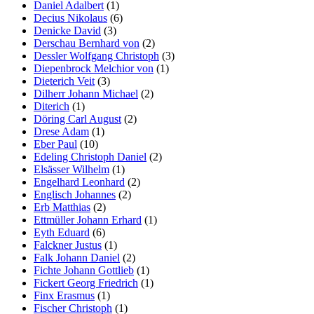
Daniel Adalbert
(1)
Decius Nikolaus
(6)
Denicke David
(3)
Derschau Bernhard von
(2)
Dessler Wolfgang Christoph
(3)
Diepenbrock Melchior von
(1)
Dieterich Veit
(3)
Dilherr Johann Michael
(2)
Diterich
(1)
Döring Carl August
(2)
Drese Adam
(1)
Eber Paul
(10)
Edeling Christoph Daniel
(2)
Elsässer Wilhelm
(1)
Engelhard Leonhard
(2)
Englisch Johannes
(2)
Erb Matthias
(2)
Ettmüller Johann Erhard
(1)
Eyth Eduard
(6)
Falckner Justus
(1)
Falk Johann Daniel
(2)
Fichte Johann Gottlieb
(1)
Fickert Georg Friedrich
(1)
Finx Erasmus
(1)
Fischer Christoph
(1)