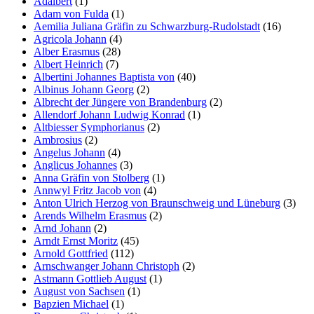
Adalbert
(1)
Adam von Fulda
(1)
Aemilia Juliana Gräfin zu Schwarzburg-Rudolstadt
(16)
Agricola Johann
(4)
Alber Erasmus
(28)
Albert Heinrich
(7)
Albertini Johannes Baptista von
(40)
Albinus Johann Georg
(2)
Albrecht der Jüngere von Brandenburg
(2)
Allendorf Johann Ludwig Konrad
(1)
Altbiesser Symphorianus
(2)
Ambrosius
(2)
Angelus Johann
(4)
Anglicus Johannes
(3)
Anna Gräfin von Stolberg
(1)
Annwyl Fritz Jacob von
(4)
Anton Ulrich Herzog von Braunschweig und Lüneburg
(3)
Arends Wilhelm Erasmus
(2)
Arnd Johann
(2)
Arndt Ernst Moritz
(45)
Arnold Gottfried
(112)
Arnschwanger Johann Christoph
(2)
Astmann Gottlieb August
(1)
August von Sachsen
(1)
Bapzien Michael
(1)