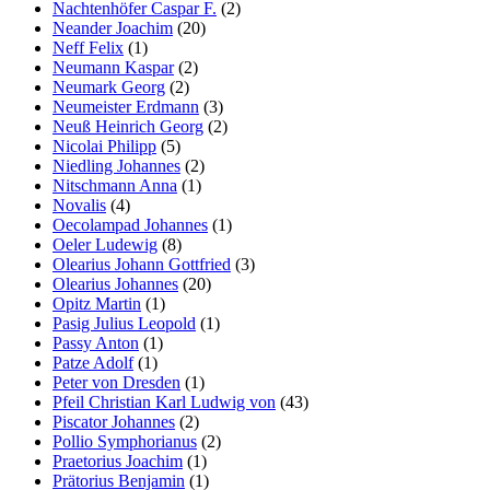
Nachtenhöfer Caspar F.
(2)
Neander Joachim
(20)
Neff Felix
(1)
Neumann Kaspar
(2)
Neumark Georg
(2)
Neumeister Erdmann
(3)
Neuß Heinrich Georg
(2)
Nicolai Philipp
(5)
Niedling Johannes
(2)
Nitschmann Anna
(1)
Novalis
(4)
Oecolampad Johannes
(1)
Oeler Ludewig
(8)
Olearius Johann Gottfried
(3)
Olearius Johannes
(20)
Opitz Martin
(1)
Pasig Julius Leopold
(1)
Passy Anton
(1)
Patze Adolf
(1)
Peter von Dresden
(1)
Pfeil Christian Karl Ludwig von
(43)
Piscator Johannes
(2)
Pollio Symphorianus
(2)
Praetorius Joachim
(1)
Prätorius Benjamin
(1)