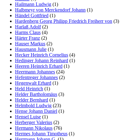
Hailmann Ludwig
(1)
Halbmeyr von Merckendorf Johann
(1)
Händel Gottfried
(1)
Hardenberg Georg Philipp Friedrich Freiherr von
(3)
Harlaß Adolf
(2)
Harms Claus
(4)
Härter Franz
(2)
Hauser Markus
(2)
Hausmann Julie
(1)
Hecker Heinrich Cornelius
(4)
Hedinger Johann Reinhard
(1)
Heeren Heinrich Erhard
(1)
Heermann Johannes
(24)
Hefentreger Johannes
(2)
Hegenwalt Erhard
(1)
Held Heinrich
(1)
Helder Bartholomäus
(3)
Helder Bernhard
(1)
Helmbold Ludwig
(23)
Hense Johann Daniel
(1)
Hensel Luise
(1)
Herberger Valerius
(2)
Hermann Nikolaus
(76)
Hermes Johann Timotheus
(1)
Herrmann Johann G.
(1)