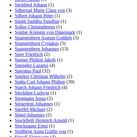
Siegfried Johann
(1)
Silberrad Marie Clara von
(3)
Silbert Johann Peter
(1)
Singh Saddhu Sundhar
(1)
Solius Christophorus
(1)
Sophie Königin von Dänemark
(1)
Spangenberg August Gottlieb
(3)
Spangenberg Cyriakus
(5)
Spangenberg Johannes
(13)
Spee Friedrich
(2)
Spener Philipp Jakob
(1)
Spengler Lazarus
(4)
Speratus Paul
(32)
Spieker Christian Wilhelm
(2)
Spitta Carl Johann Philipp
(39)
Starck Johann Friedrich
(4)
Steckling Ludwig
(1)
Stegmann Josua
(2)
Steuerlein Johannes
(1)
Stieffel Michael
(2)
Stigel Johannes
(2)
Stockfleth Heinrich Arnold
(1)
Stockmann Ernst
(1)
Stollberg Anna Gräfin von
(1)
Strauß Victor von
(4)