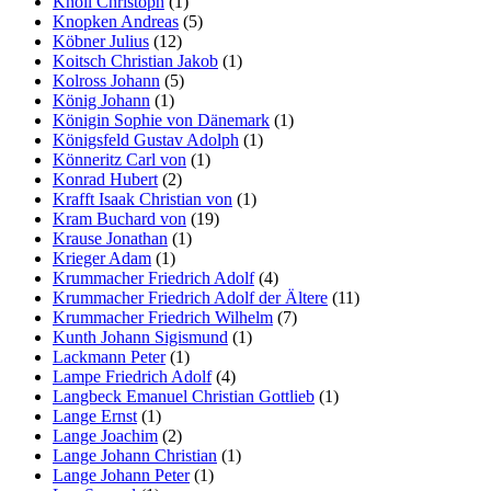
Knoll Christoph
(1)
Knopken Andreas
(5)
Köbner Julius
(12)
Koitsch Christian Jakob
(1)
Kolross Johann
(5)
König Johann
(1)
Königin Sophie von Dänemark
(1)
Königsfeld Gustav Adolph
(1)
Könneritz Carl von
(1)
Konrad Hubert
(2)
Krafft Isaak Christian von
(1)
Kram Buchard von
(19)
Krause Jonathan
(1)
Krieger Adam
(1)
Krummacher Friedrich Adolf
(4)
Krummacher Friedrich Adolf der Ältere
(11)
Krummacher Friedrich Wilhelm
(7)
Kunth Johann Sigismund
(1)
Lackmann Peter
(1)
Lampe Friedrich Adolf
(4)
Langbeck Emanuel Christian Gottlieb
(1)
Lange Ernst
(1)
Lange Joachim
(2)
Lange Johann Christian
(1)
Lange Johann Peter
(1)