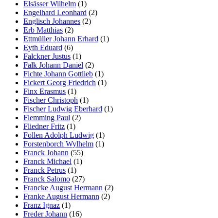
Elsässer Wilhelm
(1)
Engelhard Leonhard
(2)
Englisch Johannes
(2)
Erb Matthias
(2)
Ettmüller Johann Erhard
(1)
Eyth Eduard
(6)
Falckner Justus
(1)
Falk Johann Daniel
(2)
Fichte Johann Gottlieb
(1)
Fickert Georg Friedrich
(1)
Finx Erasmus
(1)
Fischer Christoph
(1)
Fischer Ludwig Eberhard
(1)
Flemming Paul
(2)
Fliedner Fritz
(1)
Follen Adolph Ludwig
(1)
Forstenborch Wylhelm
(1)
Franck Johann
(55)
Franck Michael
(1)
Franck Petrus
(1)
Franck Salomo
(27)
Francke August Hermann
(2)
Franke August Hermann
(2)
Franz Ignaz
(1)
Freder Johann
(16)