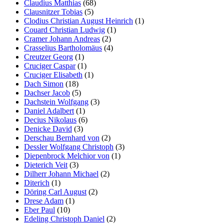
Claudius Matthias
(68)
Clausnitzer Tobias
(5)
Clodius Christian August Heinrich
(1)
Couard Christian Ludwig
(1)
Cramer Johann Andreas
(2)
Crasselius Bartholomäus
(4)
Creutzer Georg
(1)
Cruciger Caspar
(1)
Cruciger Elisabeth
(1)
Dach Simon
(18)
Dachser Jacob
(5)
Dachstein Wolfgang
(3)
Daniel Adalbert
(1)
Decius Nikolaus
(6)
Denicke David
(3)
Derschau Bernhard von
(2)
Dessler Wolfgang Christoph
(3)
Diepenbrock Melchior von
(1)
Dieterich Veit
(3)
Dilherr Johann Michael
(2)
Diterich
(1)
Döring Carl August
(2)
Drese Adam
(1)
Eber Paul
(10)
Edeling Christoph Daniel
(2)