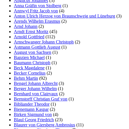
Anglicus Johannes
(3)
Anna Gräfin von Stolberg
(1)
Annwyl Fritz Jacob von
(4)
Anton Ulrich Herzog von Braunschweig und Lüneburg
(3)
Arends Wilhelm Erasmus
(2)
Arnd Johann
(2)
Arndt Ernst Moritz
(45)
Arnold Gottfried
(112)
Arnschwanger Johann Christoph
(2)
Astmann Gottlieb August
(1)
August von Sachsen
(1)
Bapzien Michael
(1)
Baumann Christoph
(1)
Beck Magdalene
(1)
Becker Cornelius
(2)
Behm Martin
(92)
Bengel Johann Albrecht
(3)
Berger Johann Wilhelm
(1)
Bernhard von Clairvaux
(2)
Bernstorff Christian Graf von
(1)
Bibliander Theodor
(1)
Bienemann Kaspar
(2)
Birken Sigmund von
(4)
Blaul Georg Friedrich
(23)
Blaurer von Giersberg Ambrosius
(11)