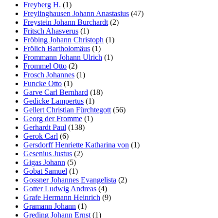
Freyberg H.
(1)
Freylinghausen Johann Anastasius
(47)
Freystein Johann Burchardt
(2)
Fritsch Ahasverus
(1)
Fröbing Johann Christoph
(1)
Frölich Bartholomäus
(1)
Frommann Johann Ulrich
(1)
Frommel Otto
(2)
Frosch Johannes
(1)
Funcke Otto
(1)
Garve Carl Bernhard
(18)
Gedicke Lampertus
(1)
Gellert Christian Fürchtegott
(56)
Georg der Fromme
(1)
Gerhardt Paul
(138)
Gerok Carl
(6)
Gersdorff Henriette Katharina von
(1)
Gesenius Justus
(2)
Gigas Johann
(5)
Gobat Samuel
(1)
Gossner Johannes Evangelista
(2)
Gotter Ludwig Andreas
(4)
Grafe Hermann Heinrich
(9)
Gramann Johann
(1)
Greding Johann Ernst
(1)