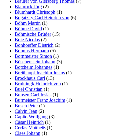
Blaurer von Giersberg Thomas
(7)
Blaurock Jörg
(2)
Blumhardt Christoph
(1)
Bogatzky Carl Heinrich von
(6)
Böhm Martin
(1)
Böhme David
(1)
Böhmische Brüder
(15)
Boie Nicolas
(2)
Bonhoeffer Dietrich
(2)
Bonnus Hermann
(5)
Bornmeister Simon
(1)
Böschenstein Johann
(3)
Botzheim Johannes
(1)
Breithaupt Joachim Justus
(1)
Brockhaus Carl
(13)
Bruiningk Heinrich von
(1)
Buel Christian
(1)
Bunsen Carl Josias
(1)
Burmeister Franz Joachim
(1)
Busch Peter
(1)
Calvin Jean
(2)
Capito Wolfgang
(3)
Cäsar Heinrich
(1)
Cerfas Mattheiß
(1)
Claes Johann
(1)