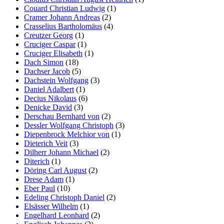
Couard Christian Ludwig
(1)
Cramer Johann Andreas
(2)
Crasselius Bartholomäus
(4)
Creutzer Georg
(1)
Cruciger Caspar
(1)
Cruciger Elisabeth
(1)
Dach Simon
(18)
Dachser Jacob
(5)
Dachstein Wolfgang
(3)
Daniel Adalbert
(1)
Decius Nikolaus
(6)
Denicke David
(3)
Derschau Bernhard von
(2)
Dessler Wolfgang Christoph
(3)
Diepenbrock Melchior von
(1)
Dieterich Veit
(3)
Dilherr Johann Michael
(2)
Diterich
(1)
Döring Carl August
(2)
Drese Adam
(1)
Eber Paul
(10)
Edeling Christoph Daniel
(2)
Elsässer Wilhelm
(1)
Engelhard Leonhard
(2)