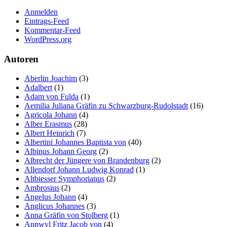
Anmelden
Eintrags-Feed
Kommentar-Feed
WordPress.org
Autoren
Aberlin Joachim
(3)
Adalbert
(1)
Adam von Fulda
(1)
Aemilia Juliana Gräfin zu Schwarzburg-Rudolstadt
(16)
Agricola Johann
(4)
Alber Erasmus
(28)
Albert Heinrich
(7)
Albertini Johannes Baptista von
(40)
Albinus Johann Georg
(2)
Albrecht der Jüngere von Brandenburg
(2)
Allendorf Johann Ludwig Konrad
(1)
Altbiesser Symphorianus
(2)
Ambrosius
(2)
Angelus Johann
(4)
Anglicus Johannes
(3)
Anna Gräfin von Stolberg
(1)
Annwyl Fritz Jacob von
(4)