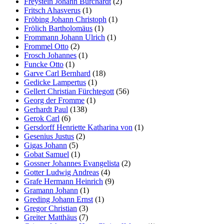
Freystein Johann Burchardt
(2)
Fritsch Ahasverus
(1)
Fröbing Johann Christoph
(1)
Frölich Bartholomäus
(1)
Frommann Johann Ulrich
(1)
Frommel Otto
(2)
Frosch Johannes
(1)
Funcke Otto
(1)
Garve Carl Bernhard
(18)
Gedicke Lampertus
(1)
Gellert Christian Fürchtegott
(56)
Georg der Fromme
(1)
Gerhardt Paul
(138)
Gerok Carl
(6)
Gersdorff Henriette Katharina von
(1)
Gesenius Justus
(2)
Gigas Johann
(5)
Gobat Samuel
(1)
Gossner Johannes Evangelista
(2)
Gotter Ludwig Andreas
(4)
Grafe Hermann Heinrich
(9)
Gramann Johann
(1)
Greding Johann Ernst
(1)
Gregor Christian
(3)
Greiter Matthäus
(7)