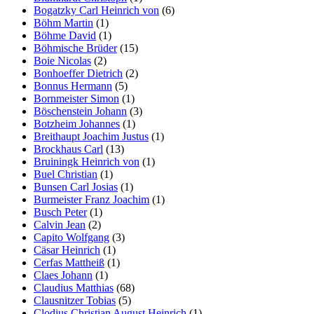
Bogatzky Carl Heinrich von
(6)
Böhm Martin
(1)
Böhme David
(1)
Böhmische Brüder
(15)
Boie Nicolas
(2)
Bonhoeffer Dietrich
(2)
Bonnus Hermann
(5)
Bornmeister Simon
(1)
Böschenstein Johann
(3)
Botzheim Johannes
(1)
Breithaupt Joachim Justus
(1)
Brockhaus Carl
(13)
Bruiningk Heinrich von
(1)
Buel Christian
(1)
Bunsen Carl Josias
(1)
Burmeister Franz Joachim
(1)
Busch Peter
(1)
Calvin Jean
(2)
Capito Wolfgang
(3)
Cäsar Heinrich
(1)
Cerfas Mattheiß
(1)
Claes Johann
(1)
Claudius Matthias
(68)
Clausnitzer Tobias
(5)
Clodius Christian August Heinrich
(1)