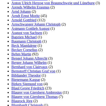
Anton Ulrich Herzog von Braunschweig und Lüneburg
(3)
Arends Wilhelm Erasmus
(2)
Arnd Johann
(2)
Arndt Ernst Moritz
(45)
Arnold Gottfried
(112)
Arnschwanger Johann Christoph
(2)
Astmann Gottlieb August
(1)
August von Sachsen
(1)
Bapzien Michael
(1)
Baumann Christoph
(1)
Beck Magdalene
(1)
Becker Cornelius
(2)
Behm Martin
(92)
Bengel Johann Albrecht
(3)
Berger Johann Wilhelm
(1)
Bernhard von Clairvaux
(2)
Bernstorff Christian Graf von
(1)
Bibliander Theodor
(1)
Bienemann Kaspar
(2)
Birken Sigmund von
(4)
Blaul Georg Friedrich
(23)
Blaurer von Giersberg Ambrosius
(11)
Blaurer von Giersberg Thomas
(7)
Blaurock Jörg
(2)
Blumhardt Christoph
(1)