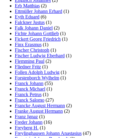
Englisch Johannes
(2)
Erb Matthias
(2)
Ettmüller Johann Erhard
(1)
Eyth Eduard
(6)
Falckner Justus
(1)
Falk Johann Daniel
(2)
Fichte Johann Gottlieb
(1)
Fickert Georg Friedrich
(1)
Finx Erasmus
(1)
Fischer Christoph
(1)
Fischer Ludwig Eberhard
(1)
Flemming Paul
(2)
Fliedner Fritz
(1)
Follen Adolph Ludwig
(1)
Forstenborch Wylhelm
(1)
Franck Johann
(55)
Franck Michael
(1)
Franck Petrus
(1)
Franck Salomo
(27)
Francke August Hermann
(2)
Franke August Hermann
(2)
Franz Ignaz
(1)
Freder Johann
(16)
Freyberg H.
(1)
Freylinghausen Johann Anastasius
(47)