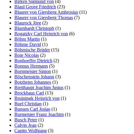
Birken Sigmund von
(4)
Blaul Georg Friedrich
(23)
Blaurer von Giersberg Ambrosius
(11)
Blaurer von Giersberg Thomas
(7)
Blaurock Jörg
(2)
Blumhardt Christoph
(1)
Bogatzky Carl Heinrich von
(6)
Böhm Martin
(1)
Böhme David
(1)
Böhmische Brüder
(15)
Boie Nicolas
(2)
Bonhoeffer Dietrich
(2)
Bonnus Hermann
(5)
Bornmeister Simon
(1)
Böschenstein Johann
(3)
Botzheim Johannes
(1)
Breithaupt Joachim Justus
(1)
Brockhaus Carl
(13)
Bruiningk Heinrich von
(1)
Buel Christian
(1)
Bunsen Carl Josias
(1)
Burmeister Franz Joachim
(1)
Busch Peter
(1)
Calvin Jean
(2)
Capito Wolfgang
(3)