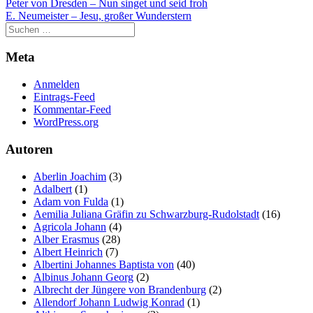
Beitragsnavigation
Peter von Dresden – Nun singet und seid froh
E. Neumeister – Jesu, großer Wunderstern
Meta
Anmelden
Eintrags-Feed
Kommentar-Feed
WordPress.org
Autoren
Aberlin Joachim
(3)
Adalbert
(1)
Adam von Fulda
(1)
Aemilia Juliana Gräfin zu Schwarzburg-Rudolstadt
(16)
Agricola Johann
(4)
Alber Erasmus
(28)
Albert Heinrich
(7)
Albertini Johannes Baptista von
(40)
Albinus Johann Georg
(2)
Albrecht der Jüngere von Brandenburg
(2)
Allendorf Johann Ludwig Konrad
(1)