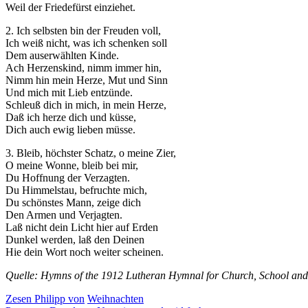
Weil der Friedefürst einziehet.
2. Ich selbsten bin der Freuden voll,
Ich weiß nicht, was ich schenken soll
Dem auserwählten Kinde.
Ach Herzenskind, nimm immer hin,
Nimm hin mein Herze, Mut und Sinn
Und mich mit Lieb entzünde.
Schleuß dich in mich, in mein Herze,
Daß ich herze dich und küsse,
Dich auch ewig lieben müsse.
3. Bleib, höchster Schatz, o meine Zier,
O meine Wonne, bleib bei mir,
Du Hoffnung der Verzagten.
Du Himmelstau, befruchte mich,
Du schönstes Mann, zeige dich
Den Armen und Verjagten.
Laß nicht dein Licht hier auf Erden
Dunkel werden, laß den Deinen
Hie dein Wort noch weiter scheinen.
Quelle: Hymns of the 1912 Lutheran Hymnal for Church, School and
Zesen Philipp von
Weihnachten