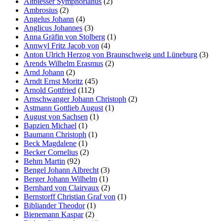
Altbiesser Symphorianus
(2)
Ambrosius
(2)
Angelus Johann
(4)
Anglicus Johannes
(3)
Anna Gräfin von Stolberg
(1)
Annwyl Fritz Jacob von
(4)
Anton Ulrich Herzog von Braunschweig und Lüneburg
(3)
Arends Wilhelm Erasmus
(2)
Arnd Johann
(2)
Arndt Ernst Moritz
(45)
Arnold Gottfried
(112)
Arnschwanger Johann Christoph
(2)
Astmann Gottlieb August
(1)
August von Sachsen
(1)
Bapzien Michael
(1)
Baumann Christoph
(1)
Beck Magdalene
(1)
Becker Cornelius
(2)
Behm Martin
(92)
Bengel Johann Albrecht
(3)
Berger Johann Wilhelm
(1)
Bernhard von Clairvaux
(2)
Bernstorff Christian Graf von
(1)
Bibliander Theodor
(1)
Bienemann Kaspar
(2)