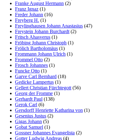
Franke August Hermann
(2)
Franz Ignaz
(1)
Freder Johann
(16)
Freyberg H.
(1)
Freylinghausen Johann Anastasius
(47)
Freystein Johann Burchardt
(2)
Fritsch Ahasverus
(1)
Fröbing Johann Christoph
(1)
Frölich Bartholomäus
(1)
Frommann Johann Ulrich
(1)
Frommel Otto
(2)
Frosch Johannes
(1)
Funcke Otto
(1)
Garve Carl Bernhard
(18)
Gedicke Lampertus
(1)
Gellert Christian Fürchtegott
(56)
Georg der Fromme
(1)
Gerhardt Paul
(138)
Gerok Carl
(6)
Gersdorff Henriette Katharina von
(1)
Gesenius Justus
(2)
Gigas Johann
(5)
Gobat Samuel
(1)
Gossner Johannes Evangelista
(2)
Gotter Ludwig Andreas
(4)