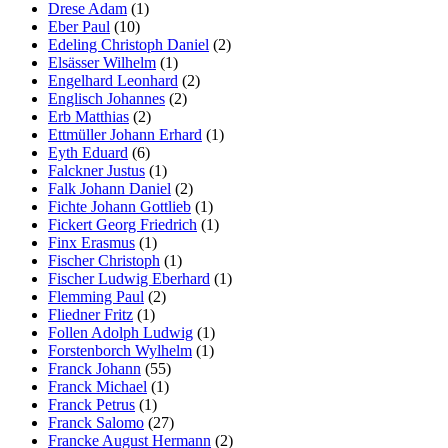
Drese Adam
(1)
Eber Paul
(10)
Edeling Christoph Daniel
(2)
Elsässer Wilhelm
(1)
Engelhard Leonhard
(2)
Englisch Johannes
(2)
Erb Matthias
(2)
Ettmüller Johann Erhard
(1)
Eyth Eduard
(6)
Falckner Justus
(1)
Falk Johann Daniel
(2)
Fichte Johann Gottlieb
(1)
Fickert Georg Friedrich
(1)
Finx Erasmus
(1)
Fischer Christoph
(1)
Fischer Ludwig Eberhard
(1)
Flemming Paul
(2)
Fliedner Fritz
(1)
Follen Adolph Ludwig
(1)
Forstenborch Wylhelm
(1)
Franck Johann
(55)
Franck Michael
(1)
Franck Petrus
(1)
Franck Salomo
(27)
Francke August Hermann
(2)