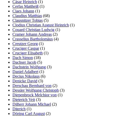
Cäsar Heinrich
(1)
Cerfas Mattheiß
(1)
Claes Johann
(1)
Claudius Matthias
(68)
Clausnitzer Tobias
(5)
Clodius Christian August Heinrich
(1)
Couard Christian Ludwig
(1)
Cramer Johann Andreas
(2)
Crasselius Bartholomäus
(4)
Creutzer Georg
(1)
Cruciger Caspar
(1)
Cruciger Elisabeth
(1)
Dach Simon
(18)
Dachser Jacob
(5)
Dachstein Wolfgang
(3)
Daniel Adalbert
(1)
Decius Nikolaus
(6)
Denicke David
(3)
Derschau Bernhard von
(2)
Dessler Wolfgang Christoph
(3)
Diepenbrock Melchior von
(1)
Dieterich Veit
(3)
Dilherr Johann Michael
(2)
Diterich
(1)
Döring Carl August
(2)