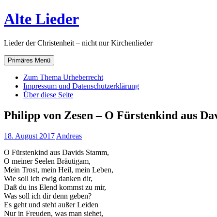
Zum
Alte Lieder
Inhalt
springen
Lieder der Christenheit – nicht nur Kirchenlieder
Primäres Menü
Zum Thema Urheberrecht
Impressum und Datenschutzerklärung
Über diese Seite
Philipp von Zesen – O Fürstenkind aus D
18. August 2017
Andreas
O Fürstenkind aus Davids Stamm,
O meiner Seelen Bräutigam,
Mein Trost, mein Heil, mein Leben,
Wie soll ich ewig danken dir,
Daß du ins Elend kommst zu mir,
Was soll ich dir denn geben?
Es geht und steht außer Leiden
Nur in Freuden, was man siehet,