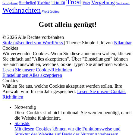
Trost
Vergebung
Trinität
Sterbelied
Tischlied
Vater
Vertrauen
Schöpfung
Weihnachten
Wort Gottes
Gott allein genügt!
© 2026 Alle Rechte vorbehalten
Stolz präsentiert von WordPress
|
Theme: Simple Life von
Nilambar
.
Cookies
Wir verwenden Cookies. Wenn Sie diese annehmen wollen, klicken
Sie einfach auf "Alles akzeptieren". Über "Einstellungen" können
Sie auch auswählen, welche Cookie-Typen Sie annehmen wollen.
Lesen Sie unsere Cookie-Richtlinien
Einstellungen
Alles akzeptieren
Cookies
Wählen Sie aus, welche Cookies akzeptiert werden sollen. Ihre
Auswahl wird für ein Jahr gespeichert.
Lesen Sie unsere Cookie-
Richtlinien
Notwendig
Diese Cookies sind nicht optional. Sie werden benötigt, damit
die Website funktioniert.
Statistik
Mit diesen Cookies können wir die Funktionsweise und
Struktur der Website auf Basis der Nutzung verbessern.