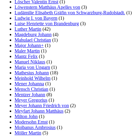
Löscher Valentin Ernst
(1)
Löwenstern Matthäus Apelles von
(3)
Ludämilie Elisabeth Gräfin von Schwarzburg-Rudolstadt.
(1)
Ludwig I. von Bayern
(1)
Luise Henriette von Brandenburg
(3)
Luther Martin
(42)
Magdeburg Johann
(4)
Mahulael Christian
(1)
Major Johann+
(1)
Maler Martin
(1)
Mantz Felix
(1)
Manuel Niklaus
(1)
Maria von Ungarn
(1)
Mathesius Johann
(18)
Meinhold Wilhelm
(1)
Mener Johanna
(1)
Mensch Christian
(1)
Mentzer Johann
(8)
Meyer Gregorius
(1)
Meyer Johann Friedrich von
(2)
Meyfart Johann Matthäus
(2)
Milton John
(1)
Modersohn Ernst
(1)
Moibanus Ambrosius
(1)
Möller Martin
(5)