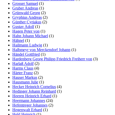
Grosser Samuel
(1)
Gruber Andreas
(1)
Grünwald Georg
(2)
Gryphius Andreas
(2)
Günther Cyriakus
(2)
Gustav Adolf
(1)
Hagen Peter von
(1)
Hahn Johann Michael
(1)
Hähnel
(1)
Hailmann Ludwig
(1)
Halbmeyr von Merckendorf Johann
(1)
Händel Gottfried
(1)
Hardenberg Georg Philipp Friedrich Freiherr von
(3)
Harlaß Adolf
(2)
Harms Claus
(4)
Härter Franz
(2)
Hauser Markus
(2)
Hausmann Julie
(1)
Hecker Heinrich Cornelius
(4)
Hedinger Johann Reinhard
(1)
Heeren Heinrich Erhard
(1)
Heermann Johannes
(24)
Hefentreger Johannes
(2)
Hegenwalt Erhard
(1)
Held Heinrich
(1)