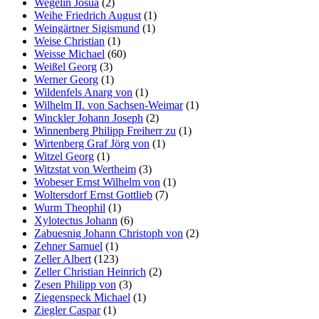
Wegelin Josua
(2)
Weihe Friedrich August
(1)
Weingärtner Sigismund
(1)
Weise Christian
(1)
Weisse Michael
(60)
Weißel Georg
(3)
Werner Georg
(1)
Wildenfels Anarg von
(1)
Wilhelm II. von Sachsen-Weimar
(1)
Winckler Johann Joseph
(2)
Winnenberg Philipp Freiherr zu
(1)
Wirtenberg Graf Jörg von
(1)
Witzel Georg
(1)
Witzstat von Wertheim
(3)
Wobeser Ernst Wilhelm von
(1)
Woltersdorf Ernst Gottlieb
(7)
Wurm Theophil
(1)
Xylotectus Johann
(6)
Zabuesnig Johann Christoph von
(2)
Zehner Samuel
(1)
Zeller Albert
(123)
Zeller Christian Heinrich
(2)
Zesen Philipp von
(3)
Ziegenspeck Michael
(1)
Ziegler Caspar
(1)