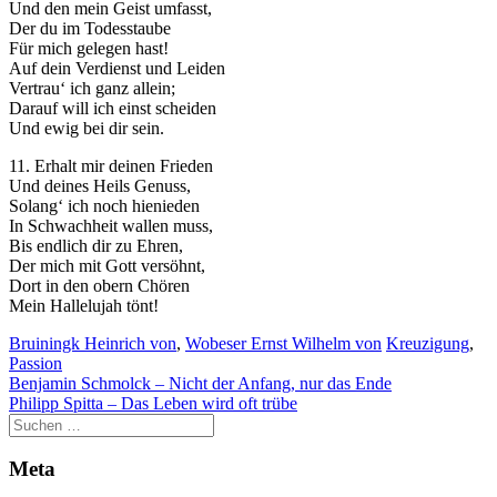
Und den mein Geist umfasst,
Der du im Todesstaube
Für mich gelegen hast!
Auf dein Verdienst und Leiden
Vertrau‘ ich ganz allein;
Darauf will ich einst scheiden
Und ewig bei dir sein.
11. Erhalt mir deinen Frieden
Und deines Heils Genuss,
Solang‘ ich noch hienieden
In Schwachheit wallen muss,
Bis endlich dir zu Ehren,
Der mich mit Gott versöhnt,
Dort in den obern Chören
Mein Hallelujah tönt!
Bruiningk Heinrich von
,
Wobeser Ernst Wilhelm von
Kreuzigung
,
Passion
Beitragsnavigation
Benjamin Schmolck – Nicht der Anfang, nur das Ende
Philipp Spitta – Das Leben wird oft trübe
Meta