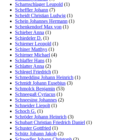
Scharnschlager Leupold
(1)
Scheffler Johann
(7)
Scheidt Christian Ludwig
(1)
Schein Johannes Hermann
(1)
Schenkendorf Max von
(1)
Schieber Anna
(1)
Schiedeler D.
(1)
Schiemer Leopold
(1)
Schiner Matthys
(1)
Schirmer Michael
(4)
Schlaffer Hans
(1)
Schlatter Anna
(2)
Schlegel Friedrich
(1)
Schmedding Johann Heinrich
(1)
Schmidt Johann Eusebius
(3)
Schmolck Benjamin
(53)
Schneegaß Cyriacus
(1)
Schneesing Johannes
(2)
Schneider Liepolt
(1)
Schoch G.
(1)
Schröder Johann Heinrich
(3)
Schubart Christian Friedrich Daniel
(1)
Schuster Gottfried
(1)
Schütz Johann Jakob
(2)
Schwedler Johann Christoph
(2)