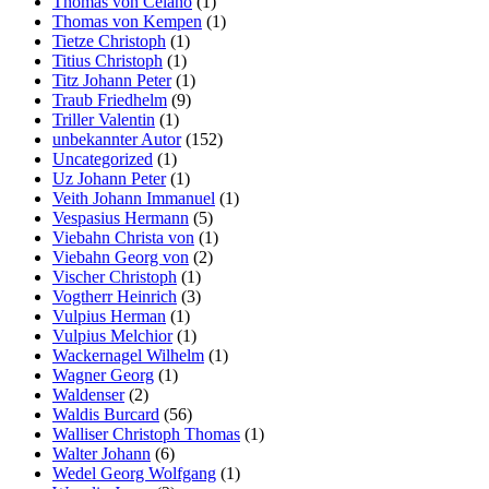
Thomas von Celano
(1)
Thomas von Kempen
(1)
Tietze Christoph
(1)
Titius Christoph
(1)
Titz Johann Peter
(1)
Traub Friedhelm
(9)
Triller Valentin
(1)
unbekannter Autor
(152)
Uncategorized
(1)
Uz Johann Peter
(1)
Veith Johann Immanuel
(1)
Vespasius Hermann
(5)
Viebahn Christa von
(1)
Viebahn Georg von
(2)
Vischer Christoph
(1)
Vogtherr Heinrich
(3)
Vulpius Herman
(1)
Vulpius Melchior
(1)
Wackernagel Wilhelm
(1)
Wagner Georg
(1)
Waldenser
(2)
Waldis Burcard
(56)
Walliser Christoph Thomas
(1)
Walter Johann
(6)
Wedel Georg Wolfgang
(1)