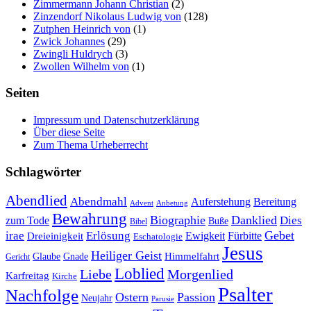
Zimmermann Johann Christian
(2)
Zinzendorf Nikolaus Ludwig von
(128)
Zutphen Heinrich von
(1)
Zwick Johannes
(29)
Zwingli Huldrych
(3)
Zwollen Wilhelm von
(1)
Seiten
Impressum und Datenschutzerklärung
Über diese Seite
Zum Thema Urheberrecht
Schlagwörter
Abendlied
Abendmahl
Bereitung
Auferstehung
Advent
Anbetung
Bewahrung
Biographie
Danklied
zum Tode
Dies
Buße
Bibel
Gebet
irae
Erlösung
Ewigkeit
Fürbitte
Dreieinigkeit
Eschatologie
Jesus
Heiliger Geist
Himmelfahrt
Glaube
Gnade
Gericht
Loblied
Liebe
Morgenlied
Karfreitag
Kirche
Psalter
Nachfolge
Ostern
Passion
Neujahr
Parusie