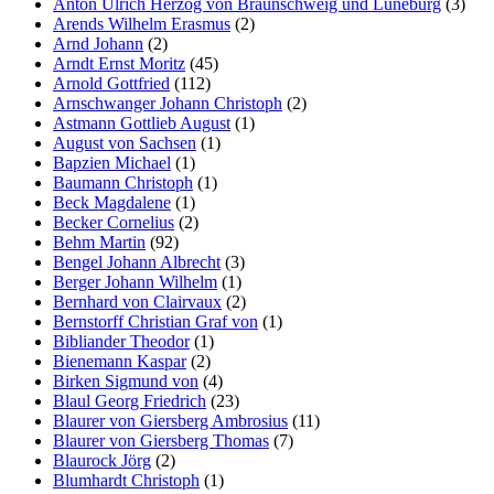
Anton Ulrich Herzog von Braunschweig und Lüneburg
(3)
Arends Wilhelm Erasmus
(2)
Arnd Johann
(2)
Arndt Ernst Moritz
(45)
Arnold Gottfried
(112)
Arnschwanger Johann Christoph
(2)
Astmann Gottlieb August
(1)
August von Sachsen
(1)
Bapzien Michael
(1)
Baumann Christoph
(1)
Beck Magdalene
(1)
Becker Cornelius
(2)
Behm Martin
(92)
Bengel Johann Albrecht
(3)
Berger Johann Wilhelm
(1)
Bernhard von Clairvaux
(2)
Bernstorff Christian Graf von
(1)
Bibliander Theodor
(1)
Bienemann Kaspar
(2)
Birken Sigmund von
(4)
Blaul Georg Friedrich
(23)
Blaurer von Giersberg Ambrosius
(11)
Blaurer von Giersberg Thomas
(7)
Blaurock Jörg
(2)
Blumhardt Christoph
(1)