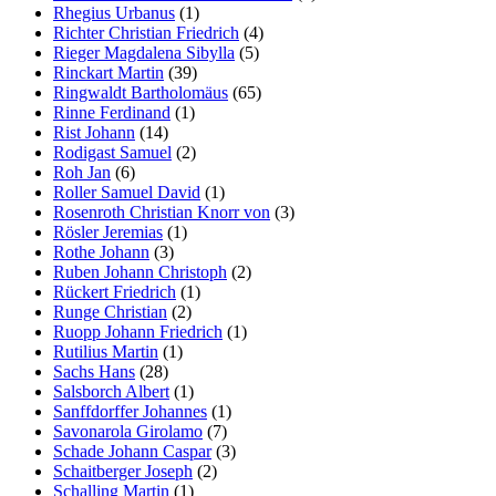
Rhegius Urbanus
(1)
Richter Christian Friedrich
(4)
Rieger Magdalena Sibylla
(5)
Rinckart Martin
(39)
Ringwaldt Bartholomäus
(65)
Rinne Ferdinand
(1)
Rist Johann
(14)
Rodigast Samuel
(2)
Roh Jan
(6)
Roller Samuel David
(1)
Rosenroth Christian Knorr von
(3)
Rösler Jeremias
(1)
Rothe Johann
(3)
Ruben Johann Christoph
(2)
Rückert Friedrich
(1)
Runge Christian
(2)
Ruopp Johann Friedrich
(1)
Rutilius Martin
(1)
Sachs Hans
(28)
Salsborch Albert
(1)
Sanffdorffer Johannes
(1)
Savonarola Girolamo
(7)
Schade Johann Caspar
(3)
Schaitberger Joseph
(2)
Schalling Martin
(1)