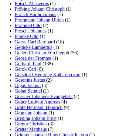
Fritsch Ahasverus
(1)
Fröbing Johann Christoph
(1)
Frölich Bartholomäus
(1)
Frommann Johann Ulrich
(1)
Frommel Otto
(2)
Frosch Johannes
(1)
Funcke Otto
(1)
Garve Carl Bernhard
(18)
Gedicke Lampertus
(1)
Gellert Christian Fürchtegott
(56)
Georg der Fromme
(1)
Gerhardt Paul
(138)
Gerok Carl
(6)
Gersdorff Henriette Katharina von
(1)
Gesenius Justus
(2)
Gigas Johann
(5)
Gobat Samuel
(1)
Gossner Johannes Evangelista
(2)
Gotter Ludwig Andreas
(4)
Grafe Hermann Heinrich
(9)
Gramann Johann
(1)
Greding Johann Ernst
(1)
Gregor Christian
(3)
Greiter Matthäus
(7)
Grimmelshausen Hans Christoffel von
(1)