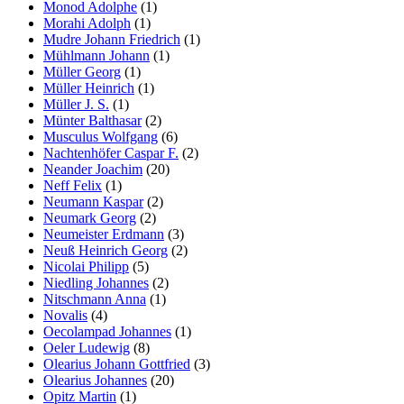
Monod Adolphe
(1)
Morahi Adolph
(1)
Mudre Johann Friedrich
(1)
Mühlmann Johann
(1)
Müller Georg
(1)
Müller Heinrich
(1)
Müller J. S.
(1)
Münter Balthasar
(2)
Musculus Wolfgang
(6)
Nachtenhöfer Caspar F.
(2)
Neander Joachim
(20)
Neff Felix
(1)
Neumann Kaspar
(2)
Neumark Georg
(2)
Neumeister Erdmann
(3)
Neuß Heinrich Georg
(2)
Nicolai Philipp
(5)
Niedling Johannes
(2)
Nitschmann Anna
(1)
Novalis
(4)
Oecolampad Johannes
(1)
Oeler Ludewig
(8)
Olearius Johann Gottfried
(3)
Olearius Johannes
(20)
Opitz Martin
(1)