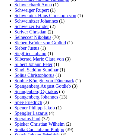
Schweichardt Anna
(1)
Schweiger Rupert
(1)
Schweinick Hans Christoph von
(1)
Schweinitzer Johannes
(1)
Schweizer Brüder
(2)
Scriver Christian
(2)
Selneccer Nikolaus
(70)
Sieben Brüder von Gmünd
(1)
Sieber Justus
(1)
Siegfried Johann
(1)
Silberrad Marie Clara von
(3)
Silbert Johann Peter
(1)
Singh Saddhu Sundhar
(1)
Solius Christophorus
(1)
Sophie Königin von Dänemark
(1)
Spangenberg August Gottlieb
(3)
Spangenberg Cyriakus
(5)
Spangenberg Johannes
(13)
Spee Friedrich
(2)
Spener Philipp Jakob
(1)
Spengler Lazarus
(4)
Speratus Paul
(32)
Spieker Christian Wilhelm
(2)
Spitta Carl Johann Philipp
(39)
Starck Johann Friedrich
(4)