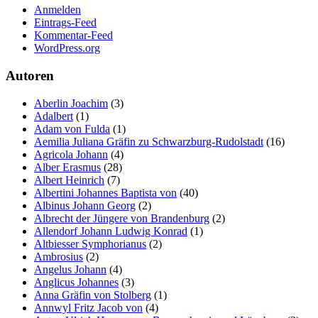
Anmelden
Eintrags-Feed
Kommentar-Feed
WordPress.org
Autoren
Aberlin Joachim
(3)
Adalbert
(1)
Adam von Fulda
(1)
Aemilia Juliana Gräfin zu Schwarzburg-Rudolstadt
(16)
Agricola Johann
(4)
Alber Erasmus
(28)
Albert Heinrich
(7)
Albertini Johannes Baptista von
(40)
Albinus Johann Georg
(2)
Albrecht der Jüngere von Brandenburg
(2)
Allendorf Johann Ludwig Konrad
(1)
Altbiesser Symphorianus
(2)
Ambrosius
(2)
Angelus Johann
(4)
Anglicus Johannes
(3)
Anna Gräfin von Stolberg
(1)
Annwyl Fritz Jacob von
(4)