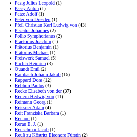
Pasig Julius Leopold
(1)
Passy Anton
(1)
Patze Adolf
(1)
Peter von Dresden
(1)
Pfeil Christian Karl Ludwig von
(43)
Piscator Johannes
(2)
Pollio Symphorianus
(2)
Praetorius Joachim
(1)
Prätorius Benjamin
(1)
Prätorius Michael
(1)
Preiswerk Samuel
(5)
Puchta Heinrich
(3)
Quandt Emil
(2)
Rambach Johann Jakob
(16)
Rappard Dora
(12)
Rebhun Paulus
(3)
Recke Elisabeth von der
(37)
Redern Hedwig von
(11)
Reimann Georg
(1)
Reissner Adam
(4)
Reit Franziska Barbara
(1)
Renaud
(1)
Rerau E. J.
(1)
Reuschmar Jacob
(1)
Reuß zu Köstritz Eleonore Fürstin
(2)