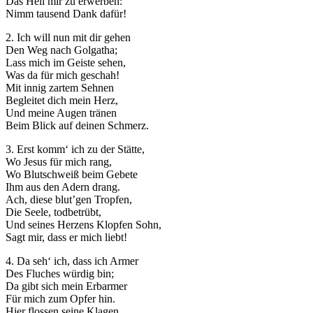
Das Heil mir zu erwerben:
Nimm tausend Dank dafür!
2. Ich will nun mit dir gehen
Den Weg nach Golgatha;
Lass mich im Geiste sehen,
Was da für mich geschah!
Mit innig zartem Sehnen
Begleitet dich mein Herz,
Und meine Augen tränen
Beim Blick auf deinen Schmerz.
3. Erst komm‘ ich zu der Stätte,
Wo Jesus für mich rang,
Wo Blutschweiß beim Gebete
Ihm aus den Adern drang.
Ach, diese blut’gen Tropfen,
Die Seele, todbetrübt,
Und seines Herzens Klopfen Sohn,
Sagt mir, dass er mich liebt!
4. Da seh‘ ich, dass ich Armer
Des Fluches würdig bin;
Da gibt sich mein Erbarmer
Für mich zum Opfer hin.
Hier flossen seine Klagen,