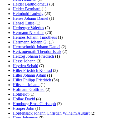
Helder Bartholomäus
(3)
Helder Bernhard
(1)
Helmbold Ludwig
(23)
Hense Johann Daniel
(1)
Hensel Luise
(1)
Herberger Valerius
(2)
Hermann Nikolaus
(76)
Hermes Johann Timotheus
(1)
Herrmann Johann G.
(1)
Herrnschmidt Johann Daniel
(2)
Hertzogenrath Theodor Isaak
(2)
Herzog Johann Friedrich
(1)
Hesse Johann
(3)
Heyden Sebald
(7)
Hiller Friedrich Konrad
(2)
Hiller Johann Adam
(1)
Hiller Philipp Friedrich
(54)
Hiltstein Johann
(1)
Hofmann Gottfried
(2)
Hohlfeldt
(1)
Hollaz David
(4)
Homburg Ernst Christoph
(3)
Hooper John
(1)
Hopfensack Johann Christian Wilhelm August
(2)
Horn Johannes
(7)