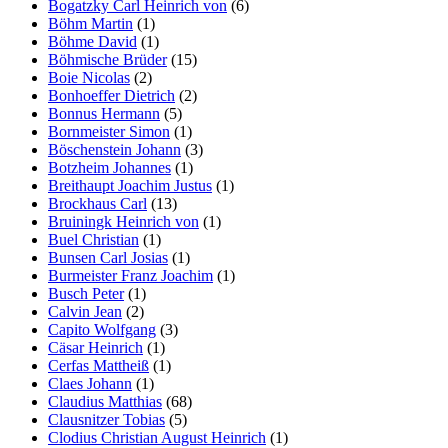
Bogatzky Carl Heinrich von
(6)
Böhm Martin
(1)
Böhme David
(1)
Böhmische Brüder
(15)
Boie Nicolas
(2)
Bonhoeffer Dietrich
(2)
Bonnus Hermann
(5)
Bornmeister Simon
(1)
Böschenstein Johann
(3)
Botzheim Johannes
(1)
Breithaupt Joachim Justus
(1)
Brockhaus Carl
(13)
Bruiningk Heinrich von
(1)
Buel Christian
(1)
Bunsen Carl Josias
(1)
Burmeister Franz Joachim
(1)
Busch Peter
(1)
Calvin Jean
(2)
Capito Wolfgang
(3)
Cäsar Heinrich
(1)
Cerfas Mattheiß
(1)
Claes Johann
(1)
Claudius Matthias
(68)
Clausnitzer Tobias
(5)
Clodius Christian August Heinrich
(1)