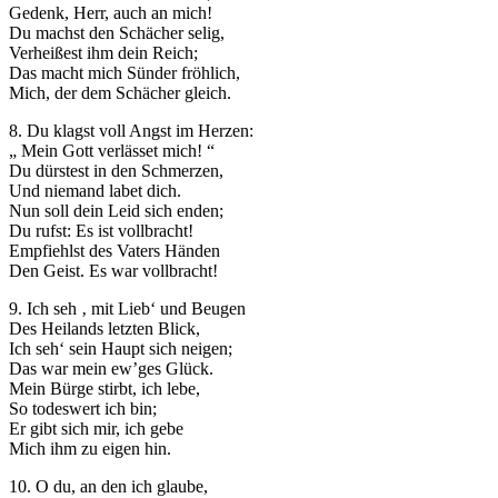
Gedenk, Herr, auch an mich!
Du machst den Schächer selig,
Verheißest ihm dein Reich;
Das macht mich Sünder fröhlich,
Mich, der dem Schächer gleich.
8. Du klagst voll Angst im Herzen:
„ Mein Gott verlässet mich! “
Du dürstest in den Schmerzen,
Und niemand labet dich.
Nun soll dein Leid sich enden;
Du rufst: Es ist vollbracht!
Empfiehlst des Vaters Händen
Den Geist. Es war vollbracht!
9. Ich seh ‚ mit Lieb‘ und Beugen
Des Heilands letzten Blick,
Ich seh‘ sein Haupt sich neigen;
Das war mein ew’ges Glück.
Mein Bürge stirbt, ich lebe,
So todeswert ich bin;
Er gibt sich mir, ich gebe
Mich ihm zu eigen hin.
10. O du, an den ich glaube,