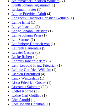
Krummacher Friedrich Wilhelm
(7)
Kunth Johann Sigismund
(1)
Lackmann Peter
(1)
Lampe Friedrich Adolf
(4)
Langbeck Emanuel Christian Gottlieb
(1)
Lange Ernst
(1)
Lange Joachim
(2)
Lange Johann Christian
(1)
Lange Johann Peter
(1)
Lau Samuel
(1)
Laufenberg Heinrich von
(1)
Laurenti Laurentius
(5)
Lavater Caspar
(6)
Lecke Robert
(1)
Lehmus Johann Adam
(6)
Lehr Leopold Franz Friedrich
(1)
Leibniz Gottfried Wilhelm
(1)
Liebich Ehrenfried
(4)
Linck Wenzeslaus
(1)
Lisco Friedrich Gustav
(1)
Liscovius Salomon
(22)
Löffel Konrad
(3)
Lohse Carl Gottlieb
(1)
Lörs Arnold
(1)
Lörs Johann Christian
(1)