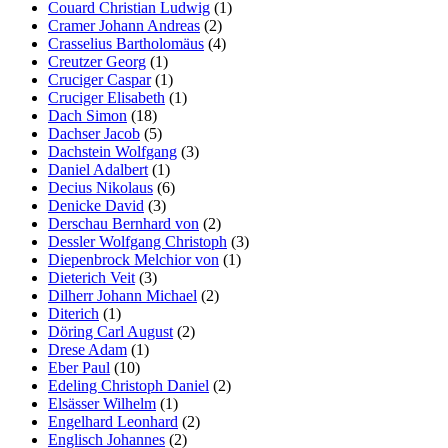
Couard Christian Ludwig
(1)
Cramer Johann Andreas
(2)
Crasselius Bartholomäus
(4)
Creutzer Georg
(1)
Cruciger Caspar
(1)
Cruciger Elisabeth
(1)
Dach Simon
(18)
Dachser Jacob
(5)
Dachstein Wolfgang
(3)
Daniel Adalbert
(1)
Decius Nikolaus
(6)
Denicke David
(3)
Derschau Bernhard von
(2)
Dessler Wolfgang Christoph
(3)
Diepenbrock Melchior von
(1)
Dieterich Veit
(3)
Dilherr Johann Michael
(2)
Diterich
(1)
Döring Carl August
(2)
Drese Adam
(1)
Eber Paul
(10)
Edeling Christoph Daniel
(2)
Elsässer Wilhelm
(1)
Engelhard Leonhard
(2)
Englisch Johannes
(2)