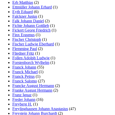
Erb Matthias
(2)
Ettmüller Johann Erhard
(1)
Eyth Eduard
(6)
Falckner Justus
(1)
Falk Johann Daniel
(2)
Fichte Johann Gottlieb
(1)
Fickert Georg Friedrich
(1)
Finx Erasmus
(1)
Fischer Christoph
(1)
Fischer Ludwig Eberhard
(1)
Flemming Paul
(2)
Fliedner Fritz
(1)
Follen Adolph Ludwig
(1)
Forstenborch Wylhelm
(1)
Franck Johann
(55)
Franck Michael
(1)
Franck Petrus
(1)
Franck Salomo
(27)
Francke August Hermann
(2)
Franke August Hermann
(2)
Franz Ignaz
(1)
Freder Johann
(16)
Freyberg H.
(1)
Freylinghausen Johann Anastasius
(47)
Freystein Johann Burchardt
(2)