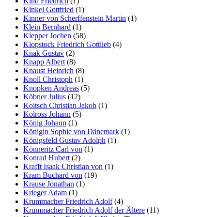
Kind Friedrich
(1)
Kinkel Gottfried
(1)
Kinner von Scherffenstein Martin
(1)
Klein Bernhard
(1)
Klepper Jochen
(58)
Klopstock Friedrich Gottlieb
(4)
Knak Gustav
(2)
Knapp Albert
(8)
Knaust Heinrich
(8)
Knoll Christoph
(1)
Knopken Andreas
(5)
Köbner Julius
(12)
Koitsch Christian Jakob
(1)
Kolross Johann
(5)
König Johann
(1)
Königin Sophie von Dänemark
(1)
Königsfeld Gustav Adolph
(1)
Könneritz Carl von
(1)
Konrad Hubert
(2)
Krafft Isaak Christian von
(1)
Kram Buchard von
(19)
Krause Jonathan
(1)
Krieger Adam
(1)
Krummacher Friedrich Adolf
(4)
Krummacher Friedrich Adolf der Ältere
(11)