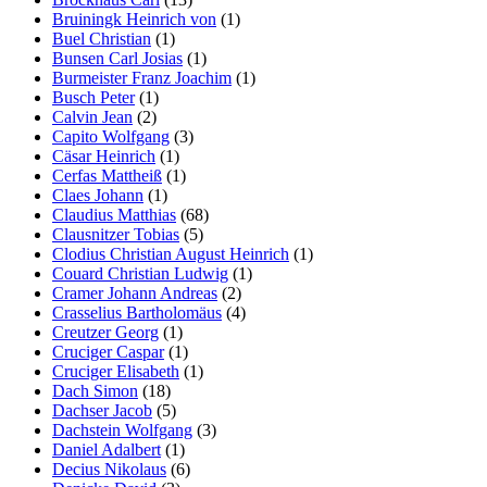
Bruiningk Heinrich von
(1)
Buel Christian
(1)
Bunsen Carl Josias
(1)
Burmeister Franz Joachim
(1)
Busch Peter
(1)
Calvin Jean
(2)
Capito Wolfgang
(3)
Cäsar Heinrich
(1)
Cerfas Mattheiß
(1)
Claes Johann
(1)
Claudius Matthias
(68)
Clausnitzer Tobias
(5)
Clodius Christian August Heinrich
(1)
Couard Christian Ludwig
(1)
Cramer Johann Andreas
(2)
Crasselius Bartholomäus
(4)
Creutzer Georg
(1)
Cruciger Caspar
(1)
Cruciger Elisabeth
(1)
Dach Simon
(18)
Dachser Jacob
(5)
Dachstein Wolfgang
(3)
Daniel Adalbert
(1)
Decius Nikolaus
(6)