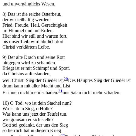
und unvergänglichs Wesen.
Marketing
Indem Sie uns Ihre
8) Das ist die reiche Osterbeut,
Interessen und Ihr
der wir teilhaftig werden:
Verhalten beim
Fried, Freude, Heil, Gerechtigkeit
Besuch unserer
im Himmel und auf Erden.
Website mitteilen,
Hier sind wir still und warten fort,
erhöhen Sie die
bis unser Leib wird ähnlich dort
Wahrscheinlichkeit,
Christi verklärtem Leibe.
personalisierte
Inhalte und
9) Der alte Drach und seine Rott
Angebote zu sehen.
hingegen wird zu schanden.
Erlegt ist er mit Schimpf und Spott,
da Christus auferstanden,
20
weil Christi Sieg der Glieder ist,
Des Hauptes Sieg der Glieder ist
drum kann mit aller Macht und List
21
Er ihnen nicht mehr schaden.
uns Satan nicht mehr schaden.
10) O Tod, wo ist dein Stachel nun?
Wo ist dein Sieg, o Hölle?
Was kann uns jetzt der Teufel tun,
wie grausam er sich stelle?
Gott sei gedankt, der uns den Sieg
so herrlich hat in diesem Krieg
22