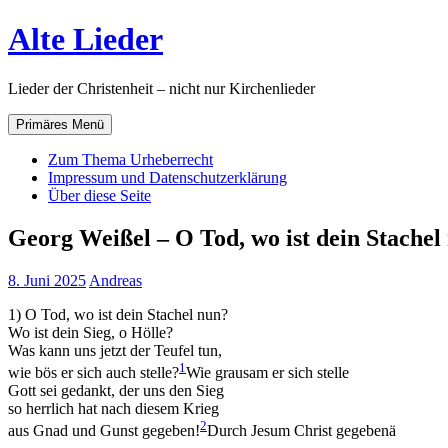
Zum
Alte Lieder
Inhalt
springen
Lieder der Christenheit – nicht nur Kirchenlieder
Primäres Menü
Zum Thema Urheberrecht
Impressum und Datenschutzerklärung
Über diese Seite
Georg Weißel – O Tod, wo ist dein Stachel
8. Juni 2025
Andreas
1) O Tod, wo ist dein Stachel nun?
Wo ist dein Sieg, o Hölle?
Was kann uns jetzt der Teufel tun,
1
wie bös er sich auch stelle?
Wie grausam er sich stelle
Gott sei gedankt, der uns den Sieg
so herrlich hat nach diesem Krieg
2
aus Gnad und Gunst gegeben!
Durch Jesum Christ gegebenä