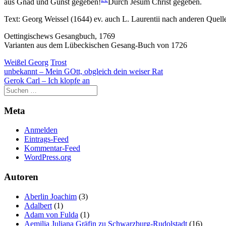
aus Gnad und Gunst gegeben!
Durch Jesum Christ gegeben.
Text: Georg Weissel (1644) ev. auch L. Laurentii nach anderen Quell
Oettingischews Gesangbuch, 1769
Varianten aus dem Lübeckischen Gesang-Buch von 1726
Weißel Georg
Trost
Beitragsnavigation
unbekannt – Mein GOtt, obgleich dein weiser Rat
Gerok Carl – Ich klopfe an
Meta
Anmelden
Eintrags-Feed
Kommentar-Feed
WordPress.org
Autoren
Aberlin Joachim
(3)
Adalbert
(1)
Adam von Fulda
(1)
Aemilia Juliana Gräfin zu Schwarzburg-Rudolstadt
(16)