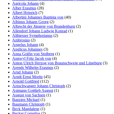
Agricola Johann
(4)
Alber Erasmus
(28)
Albert Heinrich
(7)
Albertini Johannes Baptista von
(40)
Albinus Johann Georg
(2)
Albrecht der Jüngere von Brandenburg
(2)
Allendorf Johann Ludwig Konrad
(1)
Altbiesser Symphorianus
(2)
Ambrosius
(2)
Angelus Johann
(4)
Anglicus Johannes
(3)
Anna Gräfin von Stolberg
(1)
Annwyl Fritz Jacob von
(4)
Anton Ulrich Herzog von Braunschweig und Lüneburg
(3)
Arends Wilhelm Erasmus
(2)
Arnd Johann
(2)
Arndt Ernst Moritz
(45)
Arnold Gottfried
(112)
Arnschwanger Johann Christoph
(2)
Astmann Gottlieb August
(1)
August von Sachsen
(1)
Bapzien Michael
(1)
Baumann Christoph
(1)
Beck Magdalene
(1)
Becker Cornelius
(2)