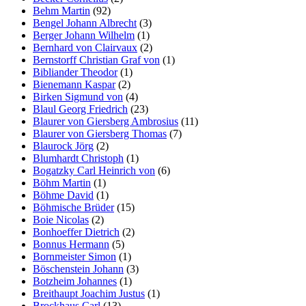
Behm Martin
(92)
Bengel Johann Albrecht
(3)
Berger Johann Wilhelm
(1)
Bernhard von Clairvaux
(2)
Bernstorff Christian Graf von
(1)
Bibliander Theodor
(1)
Bienemann Kaspar
(2)
Birken Sigmund von
(4)
Blaul Georg Friedrich
(23)
Blaurer von Giersberg Ambrosius
(11)
Blaurer von Giersberg Thomas
(7)
Blaurock Jörg
(2)
Blumhardt Christoph
(1)
Bogatzky Carl Heinrich von
(6)
Böhm Martin
(1)
Böhme David
(1)
Böhmische Brüder
(15)
Boie Nicolas
(2)
Bonhoeffer Dietrich
(2)
Bonnus Hermann
(5)
Bornmeister Simon
(1)
Böschenstein Johann
(3)
Botzheim Johannes
(1)
Breithaupt Joachim Justus
(1)
Brockhaus Carl
(13)