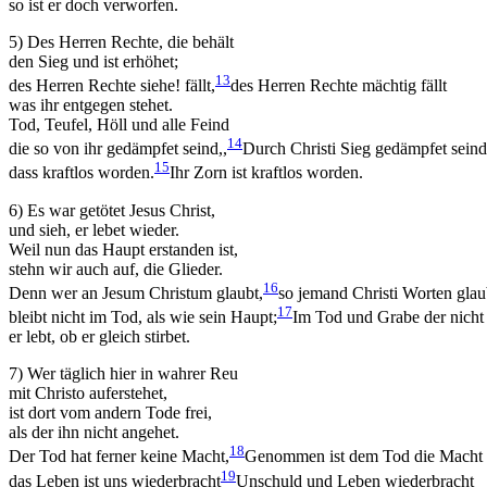
so ist er doch verworfen.
der Website
auf Basis der
5) Des Herren Rechte, die behält
Nutzung
den Sieg und ist erhöhet;
verbessern.
13
des Herren Rechte siehe! fällt,
des Herren Rechte mächtig fällt
was ihr entgegen stehet.
Tod, Teufel, Höll und alle Feind
14
Erfahrung
die so von ihr gedämpfet seind,,
Durch Christi Sieg gedämpfet seind
Damit unsere
15
dass kraftlos worden.
Ihr Zorn ist kraftlos worden.
Website
während
6) Es war getötet Jesus Christ,
Ihres Besuchs
und sieh, er lebet wieder.
so gut wie
Weil nun das Haupt erstanden ist,
möglich
stehn wir auch auf, die Glieder.
funktioniert.
16
Denn wer an Jesum Christum glaubt,
so jemand Christi Worten glau
Wenn Sie
17
bleibt nicht im Tod, als wie sein Haupt;
Im Tod und Grabe der nicht 
diese Cookies
er lebt, ob er gleich stirbet.
ablehnen,
verschwinden
7) Wer täglich hier in wahrer Reu
einige
mit Christo auferstehet,
Funktionen
ist dort vom andern Tode frei,
von der
als der ihn nicht angehet.
Website.
18
Der Tod hat ferner keine Macht,
Genommen ist dem Tod die Macht
19
das Leben ist uns wiederbracht
Unschuld und Leben wiederbracht