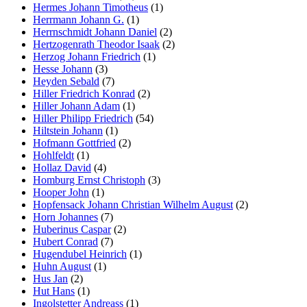
Hermes Johann Timotheus
(1)
Herrmann Johann G.
(1)
Herrnschmidt Johann Daniel
(2)
Hertzogenrath Theodor Isaak
(2)
Herzog Johann Friedrich
(1)
Hesse Johann
(3)
Heyden Sebald
(7)
Hiller Friedrich Konrad
(2)
Hiller Johann Adam
(1)
Hiller Philipp Friedrich
(54)
Hiltstein Johann
(1)
Hofmann Gottfried
(2)
Hohlfeldt
(1)
Hollaz David
(4)
Homburg Ernst Christoph
(3)
Hooper John
(1)
Hopfensack Johann Christian Wilhelm August
(2)
Horn Johannes
(7)
Huberinus Caspar
(2)
Hubert Conrad
(7)
Hugendubel Heinrich
(1)
Huhn August
(1)
Hus Jan
(2)
Hut Hans
(1)
Ingolstetter Andreass
(1)