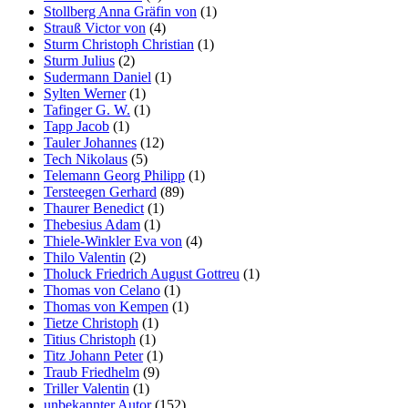
Stollberg Anna Gräfin von
(1)
Strauß Victor von
(4)
Sturm Christoph Christian
(1)
Sturm Julius
(2)
Sudermann Daniel
(1)
Sylten Werner
(1)
Tafinger G. W.
(1)
Tapp Jacob
(1)
Tauler Johannes
(12)
Tech Nikolaus
(5)
Telemann Georg Philipp
(1)
Tersteegen Gerhard
(89)
Thaurer Benedict
(1)
Thebesius Adam
(1)
Thiele-Winkler Eva von
(4)
Thilo Valentin
(2)
Tholuck Friedrich August Gottreu
(1)
Thomas von Celano
(1)
Thomas von Kempen
(1)
Tietze Christoph
(1)
Titius Christoph
(1)
Titz Johann Peter
(1)
Traub Friedhelm
(9)
Triller Valentin
(1)
unbekannter Autor
(152)