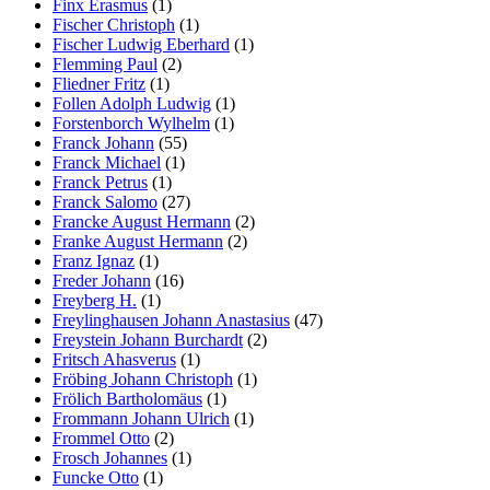
Finx Erasmus
(1)
Fischer Christoph
(1)
Fischer Ludwig Eberhard
(1)
Flemming Paul
(2)
Fliedner Fritz
(1)
Follen Adolph Ludwig
(1)
Forstenborch Wylhelm
(1)
Franck Johann
(55)
Franck Michael
(1)
Franck Petrus
(1)
Franck Salomo
(27)
Francke August Hermann
(2)
Franke August Hermann
(2)
Franz Ignaz
(1)
Freder Johann
(16)
Freyberg H.
(1)
Freylinghausen Johann Anastasius
(47)
Freystein Johann Burchardt
(2)
Fritsch Ahasverus
(1)
Fröbing Johann Christoph
(1)
Frölich Bartholomäus
(1)
Frommann Johann Ulrich
(1)
Frommel Otto
(2)
Frosch Johannes
(1)
Funcke Otto
(1)