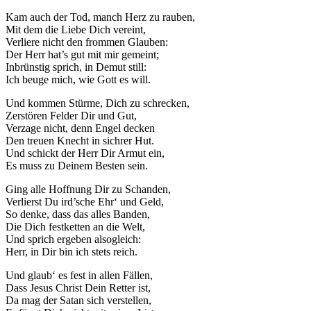
Kam auch der Tod, manch Herz zu rauben,
Mit dem die Liebe Dich vereint,
Verliere nicht den frommen Glauben:
Der Herr hat’s gut mit mir gemeint;
Inbrünstig sprich, in Demut still:
Ich beuge mich, wie Gott es will.
Notwendig
Diese
Und kommen Stürme, Dich zu schrecken,
Cookies
Zerstören Felder Dir und Gut,
sind nicht
Verzage nicht, denn Engel decken
optional.
Den treuen Knecht in sichrer Hut.
Sie werden
Und schickt der Herr Dir Armut ein,
benötigt,
Es muss zu Deinem Besten sein.
damit die
Website
Ging alle Hoffnung Dir zu Schanden,
funktioniert.
Verlierst Du ird’sche Ehr‘ und Geld,
So denke, dass das alles Banden,
Die Dich festketten an die Welt,
Und sprich ergeben alsogleich:
Statistik
Herr, in Dir bin ich stets reich.
Mit diesen
Cookies
Und glaub‘ es fest in allen Fällen,
können wir die
Dass Jesus Christ Dein Retter ist,
Funktionsweise
Da mag der Satan sich verstellen,
und Struktur