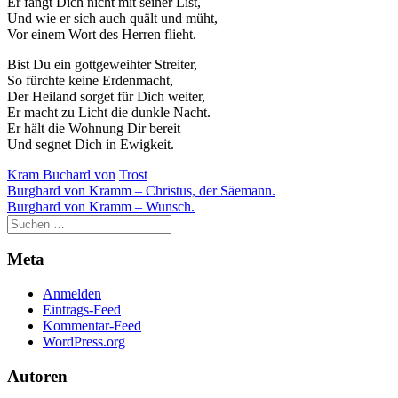
Er fängt Dich nicht mit seiner List,
der Website
Und wie er sich auch quält und müht,
auf Basis der
Vor einem Wort des Herren flieht.
Nutzung
verbessern.
Bist Du ein gottgeweihter Streiter,
So fürchte keine Erdenmacht,
Der Heiland sorget für Dich weiter,
Er macht zu Licht die dunkle Nacht.
Erfahrung
Er hält die Wohnung Dir bereit
Damit unsere
Und segnet Dich in Ewigkeit.
Website
während
Kram Buchard von
Trost
Ihres Besuchs
Beitragsnavigation
Burghard von Kramm – Christus, der Säemann.
so gut wie
Burghard von Kramm – Wunsch.
möglich
funktioniert.
Wenn Sie
Meta
diese Cookies
ablehnen,
Anmelden
verschwinden
Eintrags-Feed
einige
Kommentar-Feed
Funktionen
WordPress.org
von der
Website.
Autoren