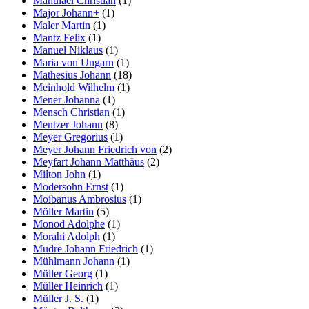
Mahulael Christian
(1)
Major Johann+
(1)
Maler Martin
(1)
Mantz Felix
(1)
Manuel Niklaus
(1)
Maria von Ungarn
(1)
Mathesius Johann
(18)
Meinhold Wilhelm
(1)
Mener Johanna
(1)
Mensch Christian
(1)
Mentzer Johann
(8)
Meyer Gregorius
(1)
Meyer Johann Friedrich von
(2)
Meyfart Johann Matthäus
(2)
Milton John
(1)
Modersohn Ernst
(1)
Moibanus Ambrosius
(1)
Möller Martin
(5)
Monod Adolphe
(1)
Morahi Adolph
(1)
Mudre Johann Friedrich
(1)
Mühlmann Johann
(1)
Müller Georg
(1)
Müller Heinrich
(1)
Müller J. S.
(1)