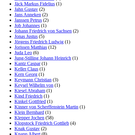
Jäck Markus Fidelius
(1)
Jahn Gustav
(2)
Jans Anneken
(2)
Janssen Petrus
(2)
Job Johannes
(1)
Johann Friedrich von Sachsen
(2)
Jonas Justus
(5)
Jörgens Friedrich Ludwig
(1)
Jorissen Matthias
(12)
Juda Leo
(6)
Jung-Stilling Johann Heinrich
(1)
Kantz Caspar
(1)
Keller Claus
(1)
Kern Georg
(1)
Keymann Christian
(3)
Keysel Wilhelm von
(1)
Kiesel Abraham
(1)
Kind Friedrich
(1)
Kinkel Gottfried
(1)
Kinner von Scherffenstein Martin
(1)
Klein Bernhard
(1)
Klepper Jochen
(58)
Klopstock Friedrich Gottlieb
(4)
Knak Gustav
(2)
Knapp Albert
(8)