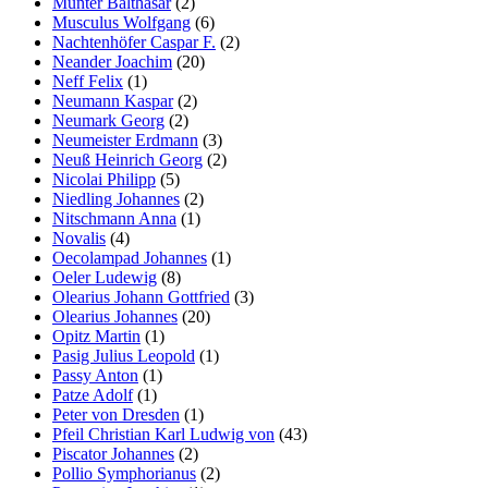
Münter Balthasar
(2)
Musculus Wolfgang
(6)
Nachtenhöfer Caspar F.
(2)
Neander Joachim
(20)
Neff Felix
(1)
Neumann Kaspar
(2)
Neumark Georg
(2)
Neumeister Erdmann
(3)
Neuß Heinrich Georg
(2)
Nicolai Philipp
(5)
Niedling Johannes
(2)
Nitschmann Anna
(1)
Novalis
(4)
Oecolampad Johannes
(1)
Oeler Ludewig
(8)
Olearius Johann Gottfried
(3)
Olearius Johannes
(20)
Opitz Martin
(1)
Pasig Julius Leopold
(1)
Passy Anton
(1)
Patze Adolf
(1)
Peter von Dresden
(1)
Pfeil Christian Karl Ludwig von
(43)
Piscator Johannes
(2)
Pollio Symphorianus
(2)