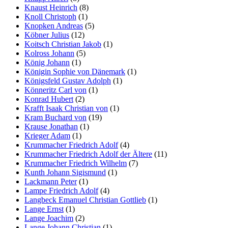
Knaust Heinrich
(8)
Knoll Christoph
(1)
Knopken Andreas
(5)
Köbner Julius
(12)
Koitsch Christian Jakob
(1)
Kolross Johann
(5)
König Johann
(1)
Königin Sophie von Dänemark
(1)
Königsfeld Gustav Adolph
(1)
Könneritz Carl von
(1)
Konrad Hubert
(2)
Krafft Isaak Christian von
(1)
Kram Buchard von
(19)
Krause Jonathan
(1)
Krieger Adam
(1)
Krummacher Friedrich Adolf
(4)
Krummacher Friedrich Adolf der Ältere
(11)
Krummacher Friedrich Wilhelm
(7)
Kunth Johann Sigismund
(1)
Lackmann Peter
(1)
Lampe Friedrich Adolf
(4)
Langbeck Emanuel Christian Gottlieb
(1)
Lange Ernst
(1)
Lange Joachim
(2)
Lange Johann Christian
(1)