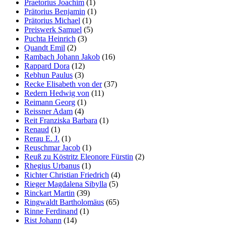
Praetorius Joachim
(1)
Prätorius Benjamin
(1)
Prätorius Michael
(1)
Preiswerk Samuel
(5)
Puchta Heinrich
(3)
Quandt Emil
(2)
Rambach Johann Jakob
(16)
Rappard Dora
(12)
Rebhun Paulus
(3)
Recke Elisabeth von der
(37)
Redern Hedwig von
(11)
Reimann Georg
(1)
Reissner Adam
(4)
Reit Franziska Barbara
(1)
Renaud
(1)
Rerau E. J.
(1)
Reuschmar Jacob
(1)
Reuß zu Köstritz Eleonore Fürstin
(2)
Rhegius Urbanus
(1)
Richter Christian Friedrich
(4)
Rieger Magdalena Sibylla
(5)
Rinckart Martin
(39)
Ringwaldt Bartholomäus
(65)
Rinne Ferdinand
(1)
Rist Johann
(14)