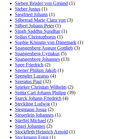
Sieben Brüder von Gmünd
(1)
Sieber Justus
(1)
Siegfried Johann
(1)
Silberrad Marie Clara von
(3)
Silbert Johann Peter
(1)
Singh Saddhu Sundhar
(1)
Solius Christophorus
(1)
Sophie Königin von Dänemark
(1)
Spangenberg August Gottlieb
(3)
Spangenberg Cyriakus
(5)
Spangenberg Johannes
(13)
Spee Friedrich
(2)
Spener Philipp Jakob
(1)
Spengler Lazarus
(4)
Speratus Paul
(32)
Spieker Christian Wilhelm
(2)
Spitta Carl Johann Philipp
(39)
Starck Johann Friedrich
(4)
Steckling Ludwig
(1)
Stegmann Josua
(2)
Steuerlein Johannes
(1)
Stieffel Michael
(2)
Stigel Johannes
(2)
Stockfleth Heinrich Arnold
(1)
Stockmann Ernst
(1)