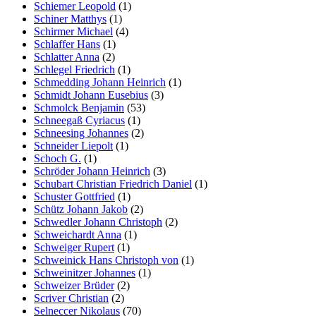
Schiemer Leopold
(1)
Schiner Matthys
(1)
Schirmer Michael
(4)
Schlaffer Hans
(1)
Schlatter Anna
(2)
Schlegel Friedrich
(1)
Schmedding Johann Heinrich
(1)
Schmidt Johann Eusebius
(3)
Schmolck Benjamin
(53)
Schneegaß Cyriacus
(1)
Schneesing Johannes
(2)
Schneider Liepolt
(1)
Schoch G.
(1)
Schröder Johann Heinrich
(3)
Schubart Christian Friedrich Daniel
(1)
Schuster Gottfried
(1)
Schütz Johann Jakob
(2)
Schwedler Johann Christoph
(2)
Schweichardt Anna
(1)
Schweiger Rupert
(1)
Schweinick Hans Christoph von
(1)
Schweinitzer Johannes
(1)
Schweizer Brüder
(2)
Scriver Christian
(2)
Selneccer Nikolaus
(70)