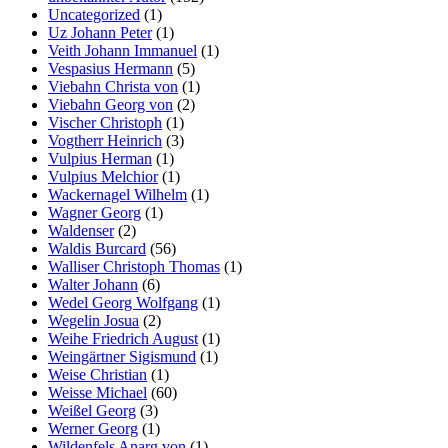
Uncategorized
(1)
Uz Johann Peter
(1)
Veith Johann Immanuel
(1)
Vespasius Hermann
(5)
Viebahn Christa von
(1)
Viebahn Georg von
(2)
Vischer Christoph
(1)
Vogtherr Heinrich
(3)
Vulpius Herman
(1)
Vulpius Melchior
(1)
Wackernagel Wilhelm
(1)
Wagner Georg
(1)
Waldenser
(2)
Waldis Burcard
(56)
Walliser Christoph Thomas
(1)
Walter Johann
(6)
Wedel Georg Wolfgang
(1)
Wegelin Josua
(2)
Weihe Friedrich August
(1)
Weingärtner Sigismund
(1)
Weise Christian
(1)
Weisse Michael
(60)
Weißel Georg
(3)
Werner Georg
(1)
Wildenfels Anarg von
(1)