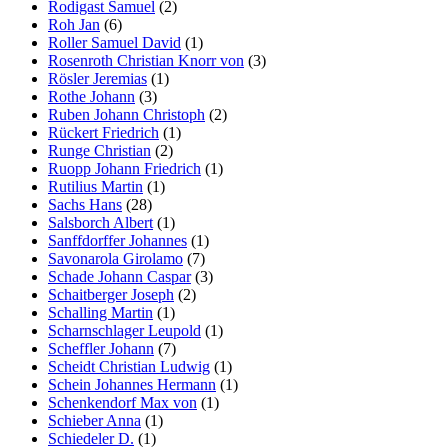
Rodigast Samuel
(2)
Roh Jan
(6)
Roller Samuel David
(1)
Rosenroth Christian Knorr von
(3)
Rösler Jeremias
(1)
Rothe Johann
(3)
Ruben Johann Christoph
(2)
Rückert Friedrich
(1)
Runge Christian
(2)
Ruopp Johann Friedrich
(1)
Rutilius Martin
(1)
Sachs Hans
(28)
Salsborch Albert
(1)
Sanffdorffer Johannes
(1)
Savonarola Girolamo
(7)
Schade Johann Caspar
(3)
Schaitberger Joseph
(2)
Schalling Martin
(1)
Scharnschlager Leupold
(1)
Scheffler Johann
(7)
Scheidt Christian Ludwig
(1)
Schein Johannes Hermann
(1)
Schenkendorf Max von
(1)
Schieber Anna
(1)
Schiedeler D.
(1)