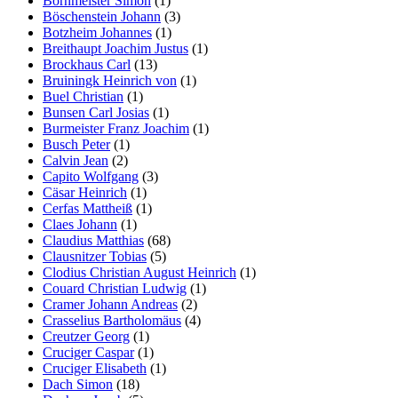
Bornmeister Simon
(1)
Böschenstein Johann
(3)
Botzheim Johannes
(1)
Breithaupt Joachim Justus
(1)
Brockhaus Carl
(13)
Bruiningk Heinrich von
(1)
Buel Christian
(1)
Bunsen Carl Josias
(1)
Burmeister Franz Joachim
(1)
Busch Peter
(1)
Calvin Jean
(2)
Capito Wolfgang
(3)
Cäsar Heinrich
(1)
Cerfas Mattheiß
(1)
Claes Johann
(1)
Claudius Matthias
(68)
Clausnitzer Tobias
(5)
Clodius Christian August Heinrich
(1)
Couard Christian Ludwig
(1)
Cramer Johann Andreas
(2)
Crasselius Bartholomäus
(4)
Creutzer Georg
(1)
Cruciger Caspar
(1)
Cruciger Elisabeth
(1)
Dach Simon
(18)