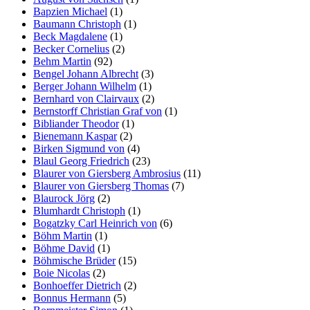
Bapzien Michael
(1)
Baumann Christoph
(1)
Beck Magdalene
(1)
Becker Cornelius
(2)
Behm Martin
(92)
Bengel Johann Albrecht
(3)
Berger Johann Wilhelm
(1)
Bernhard von Clairvaux
(2)
Bernstorff Christian Graf von
(1)
Bibliander Theodor
(1)
Bienemann Kaspar
(2)
Birken Sigmund von
(4)
Blaul Georg Friedrich
(23)
Blaurer von Giersberg Ambrosius
(11)
Blaurer von Giersberg Thomas
(7)
Blaurock Jörg
(2)
Blumhardt Christoph
(1)
Bogatzky Carl Heinrich von
(6)
Böhm Martin
(1)
Böhme David
(1)
Böhmische Brüder
(15)
Boie Nicolas
(2)
Bonhoeffer Dietrich
(2)
Bonnus Hermann
(5)