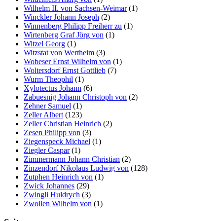
Wilhelm II. von Sachsen-Weimar
(1)
Winckler Johann Joseph
(2)
Winnenberg Philipp Freiherr zu
(1)
Wirtenberg Graf Jörg von
(1)
Witzel Georg
(1)
Witzstat von Wertheim
(3)
Wobeser Ernst Wilhelm von
(1)
Woltersdorf Ernst Gottlieb
(7)
Wurm Theophil
(1)
Xylotectus Johann
(6)
Zabuesnig Johann Christoph von
(2)
Zehner Samuel
(1)
Zeller Albert
(123)
Zeller Christian Heinrich
(2)
Zesen Philipp von
(3)
Ziegenspeck Michael
(1)
Ziegler Caspar
(1)
Zimmermann Johann Christian
(2)
Zinzendorf Nikolaus Ludwig von
(128)
Zutphen Heinrich von
(1)
Zwick Johannes
(29)
Zwingli Huldrych
(3)
Zwollen Wilhelm von
(1)