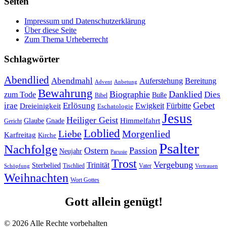
Seiten
Impressum und Datenschutzerklärung
Über diese Seite
Zum Thema Urheberrecht
Schlagwörter
Abendlied
Abendmahl
Bereitung
Auferstehung
Advent
Anbetung
Bewahrung
Biographie
Danklied
zum Tode
Dies
Buße
Bibel
Gebet
irae
Erlösung
Ewigkeit
Fürbitte
Dreieinigkeit
Eschatologie
Jesus
Heiliger Geist
Himmelfahrt
Glaube
Gnade
Gericht
Loblied
Liebe
Morgenlied
Karfreitag
Kirche
Psalter
Nachfolge
Ostern
Passion
Neujahr
Parusie
Trost
Vergebung
Trinität
Sterbelied
Tischlied
Vater
Vertrauen
Schöpfung
Weihnachten
Wort Gottes
Gott allein genügt!
© 2026 Alle Rechte vorbehalten