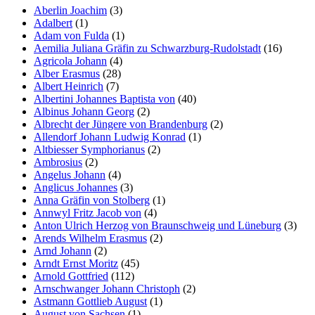
Aberlin Joachim
(3)
Marketing
Adalbert
(1)
Indem Sie uns Ihre
Adam von Fulda
(1)
Interessen und Ihr
Aemilia Juliana Gräfin zu Schwarzburg-Rudolstadt
(16)
Verhalten beim
Agricola Johann
(4)
Besuch unserer
Alber Erasmus
(28)
Website mitteilen,
Albert Heinrich
(7)
erhöhen Sie die
Albertini Johannes Baptista von
(40)
Wahrscheinlichkeit,
Albinus Johann Georg
(2)
personalisierte
Albrecht der Jüngere von Brandenburg
(2)
Inhalte und
Allendorf Johann Ludwig Konrad
(1)
Angebote zu sehen.
Altbiesser Symphorianus
(2)
Ambrosius
(2)
Angelus Johann
(4)
Anglicus Johannes
(3)
Anna Gräfin von Stolberg
(1)
Annwyl Fritz Jacob von
(4)
Anton Ulrich Herzog von Braunschweig und Lüneburg
(3)
Arends Wilhelm Erasmus
(2)
Arnd Johann
(2)
Arndt Ernst Moritz
(45)
Arnold Gottfried
(112)
Arnschwanger Johann Christoph
(2)
Astmann Gottlieb August
(1)
August von Sachsen
(1)