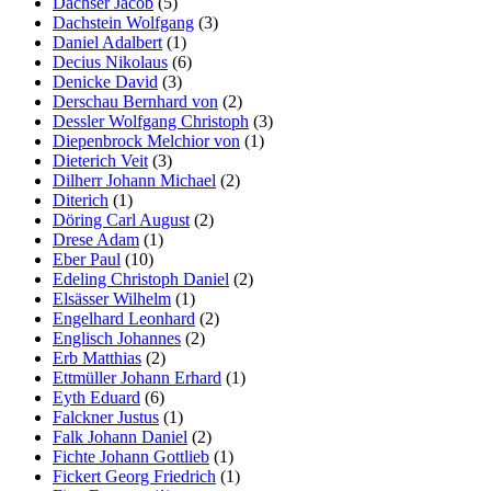
Dachser Jacob
(5)
Dachstein Wolfgang
(3)
Daniel Adalbert
(1)
Decius Nikolaus
(6)
Denicke David
(3)
Derschau Bernhard von
(2)
Dessler Wolfgang Christoph
(3)
Diepenbrock Melchior von
(1)
Dieterich Veit
(3)
Dilherr Johann Michael
(2)
Diterich
(1)
Döring Carl August
(2)
Drese Adam
(1)
Eber Paul
(10)
Edeling Christoph Daniel
(2)
Elsässer Wilhelm
(1)
Engelhard Leonhard
(2)
Englisch Johannes
(2)
Erb Matthias
(2)
Ettmüller Johann Erhard
(1)
Eyth Eduard
(6)
Falckner Justus
(1)
Falk Johann Daniel
(2)
Fichte Johann Gottlieb
(1)
Fickert Georg Friedrich
(1)