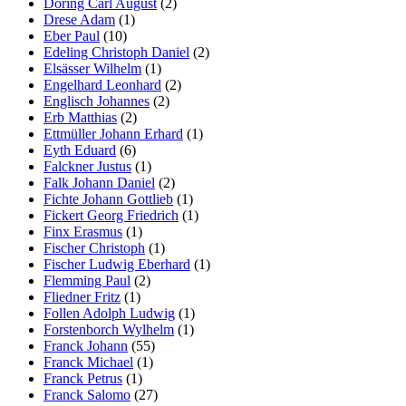
Döring Carl August
(2)
Drese Adam
(1)
Eber Paul
(10)
Edeling Christoph Daniel
(2)
Elsässer Wilhelm
(1)
Engelhard Leonhard
(2)
Englisch Johannes
(2)
Erb Matthias
(2)
Ettmüller Johann Erhard
(1)
Eyth Eduard
(6)
Falckner Justus
(1)
Falk Johann Daniel
(2)
Fichte Johann Gottlieb
(1)
Fickert Georg Friedrich
(1)
Finx Erasmus
(1)
Fischer Christoph
(1)
Fischer Ludwig Eberhard
(1)
Flemming Paul
(2)
Fliedner Fritz
(1)
Follen Adolph Ludwig
(1)
Forstenborch Wylhelm
(1)
Franck Johann
(55)
Franck Michael
(1)
Franck Petrus
(1)
Franck Salomo
(27)