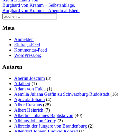
Beitragsnavigation
Burghard von Kramm – Selbstanklage.
Burghard von Kramm – Abendmahlslied.
Meta
Anmelden
Eintrags-Feed
Kommentar-Feed
WordPress.org
Autoren
Aberlin Joachim
(3)
Adalbert
(1)
Adam von Fulda
(1)
Aemilia Juliana Gräfin zu Schwarzburg-Rudolstadt
(16)
Agricola Johann
(4)
Alber Erasmus
(28)
Albert Heinrich
(7)
Albertini Johannes Baptista von
(40)
Albinus Johann Georg
(2)
Albrecht der Jüngere von Brandenburg
(2)
Allendorf Johann Ludwig Konrad
(1)