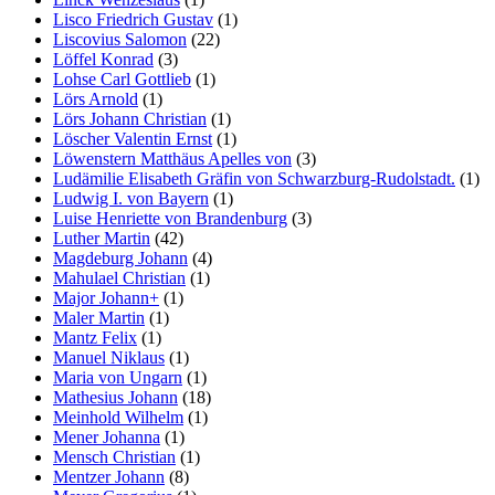
Lisco Friedrich Gustav
(1)
Liscovius Salomon
(22)
Löffel Konrad
(3)
Lohse Carl Gottlieb
(1)
Lörs Arnold
(1)
Lörs Johann Christian
(1)
Löscher Valentin Ernst
(1)
Löwenstern Matthäus Apelles von
(3)
Ludämilie Elisabeth Gräfin von Schwarzburg-Rudolstadt.
(1)
Ludwig I. von Bayern
(1)
Luise Henriette von Brandenburg
(3)
Luther Martin
(42)
Magdeburg Johann
(4)
Mahulael Christian
(1)
Major Johann+
(1)
Maler Martin
(1)
Mantz Felix
(1)
Manuel Niklaus
(1)
Maria von Ungarn
(1)
Mathesius Johann
(18)
Meinhold Wilhelm
(1)
Mener Johanna
(1)
Mensch Christian
(1)
Mentzer Johann
(8)