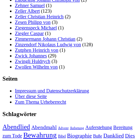
Zehner Samuel
(1)
Zeller Albert
(123)
Zeller Christian Heinrich
(2)
Zesen Philipp von
(3)
Ziegenspeck Michael
(1)
Ziegler Caspar
(1)
Zimmermann Johann Christian
(2)
Zinzendorf Nikolaus Ludwig von
(128)
Zutphen Heinrich von
(1)
Zwick Johannes
(29)
Zwingli Huldrych
(3)
Zwollen Wilhelm von
(1)
Seiten
Impressum und Datenschutzerklärung
Über diese Seite
Zum Thema Urheberrecht
Schlagwörter
Abendlied
Abendmahl
Bereitung
Auferstehung
Advent
Anbetung
Bewahrung
Biographie
Danklied
zum Tode
Dies
Buße
Bibel