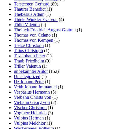
Tersteegen Gerhard
(89)
Thaurer Benedict
(1)
Thebesius Adam
(1)
Thiele-Winkler Eva von
(4)
Thilo Valentin
(2)
Tholuck Friedrich August Gottreu
(1)
Thomas von Celano
(1)
Thomas von Kempen
(1)
Tietze Christoph
(1)
Titius Christoph
(1)
Titz Johann Peter
(1)
Traub Friedhelm
(9)
Triller Valentin
(1)
unbekannter Autor
(152)
Uncategorized
(1)
Uz Johann Peter
(1)
Veith Johann Immanuel
(1)
Vespasius Hermann
(5)
Viebahn Christa von
(1)
Viebahn Georg von
(2)
Vischer Christoph
(1)
Vogtherr Heinrich
(3)
Vulpius Herman
(1)
Vulpius Melchior
(1)
Wackernagel Wilhelm
(1)