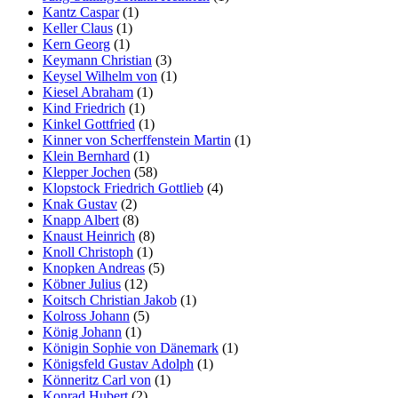
Kantz Caspar
(1)
Keller Claus
(1)
Kern Georg
(1)
Keymann Christian
(3)
Keysel Wilhelm von
(1)
Kiesel Abraham
(1)
Kind Friedrich
(1)
Kinkel Gottfried
(1)
Kinner von Scherffenstein Martin
(1)
Klein Bernhard
(1)
Klepper Jochen
(58)
Klopstock Friedrich Gottlieb
(4)
Knak Gustav
(2)
Knapp Albert
(8)
Knaust Heinrich
(8)
Knoll Christoph
(1)
Knopken Andreas
(5)
Köbner Julius
(12)
Koitsch Christian Jakob
(1)
Kolross Johann
(5)
König Johann
(1)
Königin Sophie von Dänemark
(1)
Königsfeld Gustav Adolph
(1)
Könneritz Carl von
(1)
Konrad Hubert
(2)