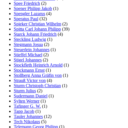
Spee Friedrich
(2)
Spener Philipp Jakob
(1)
Spengler Lazarus
(4)
Speratus Paul
(32)
Spieker Christian Wilhelm
(2)
Spitta Carl Johann Philipp
(39)
Starck Johann Friedrich
(4)
Steckling Ludwig
(1)
Stegmann Josua
(2)
Steuerlein Johannes
(1)
Stieffel Michael
(2)
Stigel Johannes
(2)
Stockfleth Heinrich Arnold
(1)
Stockmann Ernst
(1)
Stollberg Anna Gräfin von
(1)
Strauß Victor von
(4)
Sturm Christoph Christian
(1)
Sturm Julius
(2)
Sudermann Daniel
(1)
Sylten Werner
(1)
Tafinger G. W.
(1)
Tapp Jacob
(1)
Tauler Johannes
(12)
Tech Nikolaus
(5)
Telemann Georg Philipp
(1)