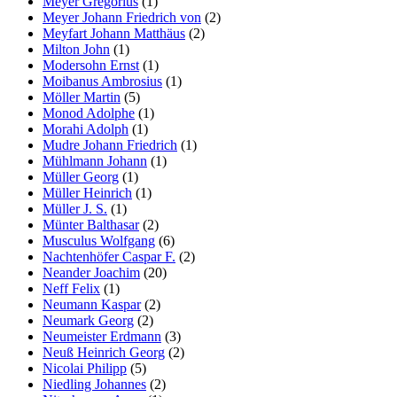
Meyer Gregorius
(1)
Meyer Johann Friedrich von
(2)
Meyfart Johann Matthäus
(2)
Milton John
(1)
Modersohn Ernst
(1)
Moibanus Ambrosius
(1)
Möller Martin
(5)
Monod Adolphe
(1)
Morahi Adolph
(1)
Mudre Johann Friedrich
(1)
Mühlmann Johann
(1)
Müller Georg
(1)
Müller Heinrich
(1)
Müller J. S.
(1)
Münter Balthasar
(2)
Musculus Wolfgang
(6)
Nachtenhöfer Caspar F.
(2)
Neander Joachim
(20)
Neff Felix
(1)
Neumann Kaspar
(2)
Neumark Georg
(2)
Neumeister Erdmann
(3)
Neuß Heinrich Georg
(2)
Nicolai Philipp
(5)
Niedling Johannes
(2)