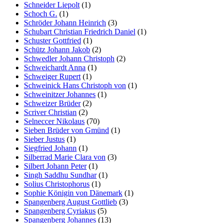
Schneider Liepolt
(1)
Schoch G.
(1)
Schröder Johann Heinrich
(3)
Schubart Christian Friedrich Daniel
(1)
Schuster Gottfried
(1)
Schütz Johann Jakob
(2)
Schwedler Johann Christoph
(2)
Schweichardt Anna
(1)
Schweiger Rupert
(1)
Schweinick Hans Christoph von
(1)
Schweinitzer Johannes
(1)
Schweizer Brüder
(2)
Scriver Christian
(2)
Selneccer Nikolaus
(70)
Sieben Brüder von Gmünd
(1)
Sieber Justus
(1)
Siegfried Johann
(1)
Silberrad Marie Clara von
(3)
Silbert Johann Peter
(1)
Singh Saddhu Sundhar
(1)
Solius Christophorus
(1)
Sophie Königin von Dänemark
(1)
Spangenberg August Gottlieb
(3)
Spangenberg Cyriakus
(5)
Spangenberg Johannes
(13)