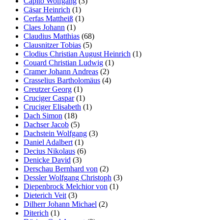
Capito Wolfgang
(3)
Cäsar Heinrich
(1)
Cerfas Mattheiß
(1)
Claes Johann
(1)
Claudius Matthias
(68)
Clausnitzer Tobias
(5)
Clodius Christian August Heinrich
(1)
Couard Christian Ludwig
(1)
Cramer Johann Andreas
(2)
Crasselius Bartholomäus
(4)
Creutzer Georg
(1)
Cruciger Caspar
(1)
Cruciger Elisabeth
(1)
Dach Simon
(18)
Dachser Jacob
(5)
Dachstein Wolfgang
(3)
Daniel Adalbert
(1)
Decius Nikolaus
(6)
Denicke David
(3)
Derschau Bernhard von
(2)
Dessler Wolfgang Christoph
(3)
Diepenbrock Melchior von
(1)
Dieterich Veit
(3)
Dilherr Johann Michael
(2)
Diterich
(1)