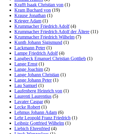
Krafft Isaak Christian von
(1)
Kram Buchard von
(19)
Krause Jonathan
(1)
Krieger Adam
(1)
Krummacher Friedrich Adolf
(4)
Krummacher Friedrich Adolf der Ältere
(11)
Krummacher Friedrich Wilhelm
(7)
Kunth Johann Sigismund
(1)
Lackmann Peter
(1)
Lampe Friedrich Adolf
(4)
Langbeck Emanuel Christian Gottlieb
(1)
Lange Ernst
(1)
Lange Joachim
(2)
Lange Johann Christian
(1)
Lange Johann Peter
(1)
Lau Samuel
(1)
Laufenberg Heinrich von
(1)
Laurenti Laurentius
(5)
Lavater Caspar
(6)
Lecke Robert
(1)
Lehmus Johann Adam
(6)
Lehr Leopold Franz Friedrich
(1)
Leibniz Gottfried Wilhelm
(1)
Liebich Ehrenfried
(4)
Linck Wenzeslaus
(1)