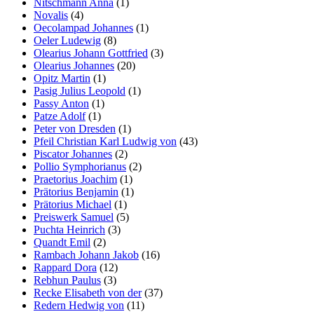
Nitschmann Anna
(1)
Novalis
(4)
Oecolampad Johannes
(1)
Oeler Ludewig
(8)
Olearius Johann Gottfried
(3)
Olearius Johannes
(20)
Opitz Martin
(1)
Pasig Julius Leopold
(1)
Passy Anton
(1)
Patze Adolf
(1)
Peter von Dresden
(1)
Pfeil Christian Karl Ludwig von
(43)
Piscator Johannes
(2)
Pollio Symphorianus
(2)
Praetorius Joachim
(1)
Prätorius Benjamin
(1)
Prätorius Michael
(1)
Preiswerk Samuel
(5)
Puchta Heinrich
(3)
Quandt Emil
(2)
Rambach Johann Jakob
(16)
Rappard Dora
(12)
Rebhun Paulus
(3)
Recke Elisabeth von der
(37)
Redern Hedwig von
(11)