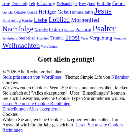
Gebet
irae
Erlösung
Ewigkeit
Fürbitte
Dreieinigkeit
Eschatologie
Jesus
Heiliger Geist
Himmelfahrt
Glaube
Gnade
Gericht
Loblied
Liebe
Morgenlied
Karfreitag
Kirche
Psalter
Nachfolge
Ostern
Passion
Neujahr
Parusie
Trost
Vergebung
Trinität
Sterbelied
Tischlied
Vater
Vertrauen
Schöpfung
Weihnachten
Wort Gottes
Gott allein genügt!
© 2026 Alle Rechte vorbehalten
Stolz präsentiert von WordPress
|
Theme: Simple Life von
Nilambar
.
Cookies
Wir verwenden Cookies. Wenn Sie diese annehmen wollen, klicken
Sie einfach auf "Alles akzeptieren". Über "Einstellungen" können
Sie auch auswählen, welche Cookie-Typen Sie annehmen wollen.
Lesen Sie unsere Cookie-Richtlinien
Einstellungen
Alles akzeptieren
Cookies
Wählen Sie aus, welche Cookies akzeptiert werden sollen. Ihre
Auswahl wird für ein Jahr gespeichert.
Lesen Sie unsere Cookie-
Richtlinien