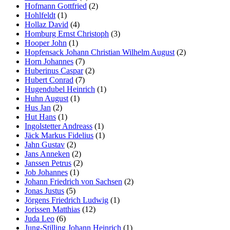
Hofmann Gottfried
(2)
Hohlfeldt
(1)
Hollaz David
(4)
Homburg Ernst Christoph
(3)
Hooper John
(1)
Hopfensack Johann Christian Wilhelm August
(2)
Horn Johannes
(7)
Huberinus Caspar
(2)
Hubert Conrad
(7)
Hugendubel Heinrich
(1)
Huhn August
(1)
Hus Jan
(2)
Hut Hans
(1)
Ingolstetter Andreass
(1)
Jäck Markus Fidelius
(1)
Jahn Gustav
(2)
Jans Anneken
(2)
Janssen Petrus
(2)
Job Johannes
(1)
Johann Friedrich von Sachsen
(2)
Jonas Justus
(5)
Jörgens Friedrich Ludwig
(1)
Jorissen Matthias
(12)
Juda Leo
(6)
Jung-Stilling Johann Heinrich
(1)