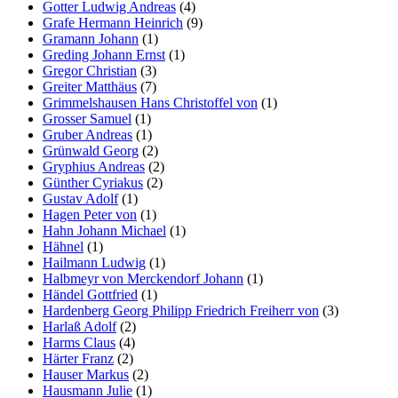
Gotter Ludwig Andreas
(4)
Grafe Hermann Heinrich
(9)
Gramann Johann
(1)
Greding Johann Ernst
(1)
Gregor Christian
(3)
Greiter Matthäus
(7)
Grimmelshausen Hans Christoffel von
(1)
Grosser Samuel
(1)
Gruber Andreas
(1)
Grünwald Georg
(2)
Gryphius Andreas
(2)
Günther Cyriakus
(2)
Gustav Adolf
(1)
Hagen Peter von
(1)
Hahn Johann Michael
(1)
Hähnel
(1)
Hailmann Ludwig
(1)
Halbmeyr von Merckendorf Johann
(1)
Händel Gottfried
(1)
Hardenberg Georg Philipp Friedrich Freiherr von
(3)
Harlaß Adolf
(2)
Harms Claus
(4)
Härter Franz
(2)
Hauser Markus
(2)
Hausmann Julie
(1)