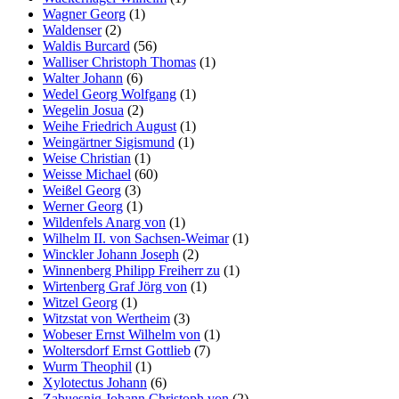
Wagner Georg
(1)
Waldenser
(2)
Waldis Burcard
(56)
Walliser Christoph Thomas
(1)
Walter Johann
(6)
Wedel Georg Wolfgang
(1)
Wegelin Josua
(2)
Weihe Friedrich August
(1)
Weingärtner Sigismund
(1)
Weise Christian
(1)
Weisse Michael
(60)
Weißel Georg
(3)
Werner Georg
(1)
Wildenfels Anarg von
(1)
Wilhelm II. von Sachsen-Weimar
(1)
Winckler Johann Joseph
(2)
Winnenberg Philipp Freiherr zu
(1)
Wirtenberg Graf Jörg von
(1)
Witzel Georg
(1)
Witzstat von Wertheim
(3)
Wobeser Ernst Wilhelm von
(1)
Woltersdorf Ernst Gottlieb
(7)
Wurm Theophil
(1)
Xylotectus Johann
(6)
Zabuesnig Johann Christoph von
(2)