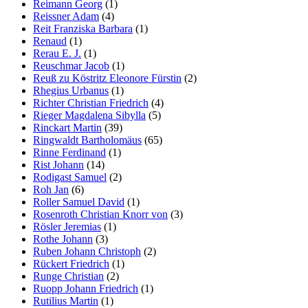
Reimann Georg
(1)
Reissner Adam
(4)
Reit Franziska Barbara
(1)
Renaud
(1)
Rerau E. J.
(1)
Reuschmar Jacob
(1)
Reuß zu Köstritz Eleonore Fürstin
(2)
Rhegius Urbanus
(1)
Richter Christian Friedrich
(4)
Rieger Magdalena Sibylla
(5)
Rinckart Martin
(39)
Ringwaldt Bartholomäus
(65)
Rinne Ferdinand
(1)
Rist Johann
(14)
Rodigast Samuel
(2)
Roh Jan
(6)
Roller Samuel David
(1)
Rosenroth Christian Knorr von
(3)
Rösler Jeremias
(1)
Rothe Johann
(3)
Ruben Johann Christoph
(2)
Rückert Friedrich
(1)
Runge Christian
(2)
Ruopp Johann Friedrich
(1)
Rutilius Martin
(1)