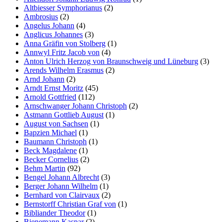
Altbiesser Symphorianus
(2)
Ambrosius
(2)
Angelus Johann
(4)
Anglicus Johannes
(3)
Anna Gräfin von Stolberg
(1)
Annwyl Fritz Jacob von
(4)
Anton Ulrich Herzog von Braunschweig und Lüneburg
(3)
Arends Wilhelm Erasmus
(2)
Arnd Johann
(2)
Arndt Ernst Moritz
(45)
Arnold Gottfried
(112)
Arnschwanger Johann Christoph
(2)
Astmann Gottlieb August
(1)
August von Sachsen
(1)
Bapzien Michael
(1)
Baumann Christoph
(1)
Beck Magdalene
(1)
Becker Cornelius
(2)
Behm Martin
(92)
Bengel Johann Albrecht
(3)
Berger Johann Wilhelm
(1)
Bernhard von Clairvaux
(2)
Bernstorff Christian Graf von
(1)
Bibliander Theodor
(1)
Bienemann Kaspar
(2)