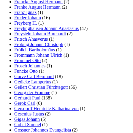
Francke August Hermann
(2)
Franke August Hermann
(2)
Franz Ignaz
(1)
Freder Johann
(16)
Freyberg H.
(1)
Freylinghausen Johann Anastasius
(47)
Freystein Johann Burchardt
(2)
Fritsch Ahasverus
(1)
Fröbing Johann Christoph
(1)
Frölich Bartholomäus
(1)
Frommann Johann Ulrich
(1)
Frommel Otto
(2)
Frosch Johannes
(1)
Funcke Otto
(1)
Garve Carl Bernhard
(18)
Gedicke Lampertus
(1)
Gellert Christian Fürchtegott
(56)
Georg der Fromme
(1)
Gerhardt Paul
(138)
Gerok Carl
(6)
Gersdorff Henriette Katharina von
(1)
Gesenius Justus
(2)
Gigas Johann
(5)
Gobat Samuel
(1)
Gossner Johannes Evangelista
(2)