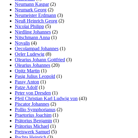
Neumann Kaspar
(2)
Neumark Georg
(2)
Neumeister Erdmann
(3)
Neuß Heinrich Georg
(2)
Nicolai Philipp
(5)
Niedling Johannes
(2)
Nitschmann Anna
(1)
Novalis
(4)
Oecolampad Johannes
(1)
Oeler Ludewig
(8)
Olearius Johann Gottfried
(3)
Olearius Johannes
(20)
Opitz Martin
(1)
Pasig Julius Leopold
(1)
Passy Anton
(1)
Patze Adolf
(1)
Peter von Dresden
(1)
Pfeil Christian Karl Ludwig von
(43)
Piscator Johannes
(2)
Pollio Symphorianus
(2)
Praetorius Joachim
(1)
Prätorius Benjamin
(1)
Prätorius Michael
(1)
Preiswerk Samuel
(5)
Puchta Heinrich
(3)