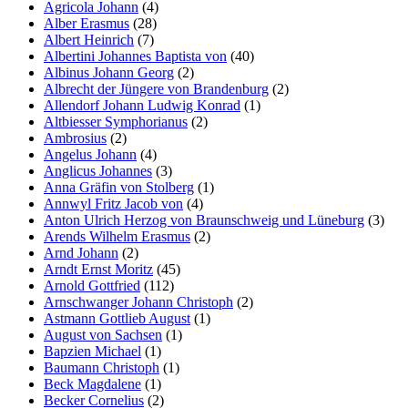
Agricola Johann
(4)
Alber Erasmus
(28)
Albert Heinrich
(7)
Albertini Johannes Baptista von
(40)
Albinus Johann Georg
(2)
Albrecht der Jüngere von Brandenburg
(2)
Allendorf Johann Ludwig Konrad
(1)
Altbiesser Symphorianus
(2)
Ambrosius
(2)
Angelus Johann
(4)
Anglicus Johannes
(3)
Anna Gräfin von Stolberg
(1)
Annwyl Fritz Jacob von
(4)
Anton Ulrich Herzog von Braunschweig und Lüneburg
(3)
Arends Wilhelm Erasmus
(2)
Arnd Johann
(2)
Arndt Ernst Moritz
(45)
Arnold Gottfried
(112)
Arnschwanger Johann Christoph
(2)
Astmann Gottlieb August
(1)
August von Sachsen
(1)
Bapzien Michael
(1)
Baumann Christoph
(1)
Beck Magdalene
(1)
Becker Cornelius
(2)