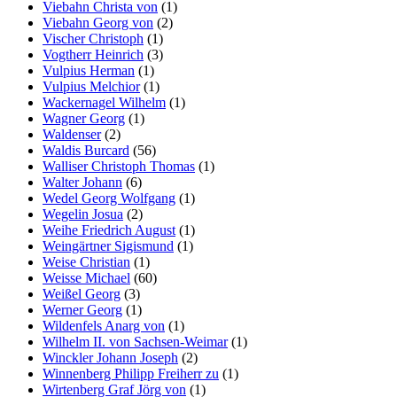
Viebahn Christa von
(1)
Viebahn Georg von
(2)
Vischer Christoph
(1)
Vogtherr Heinrich
(3)
Vulpius Herman
(1)
Vulpius Melchior
(1)
Wackernagel Wilhelm
(1)
Wagner Georg
(1)
Waldenser
(2)
Waldis Burcard
(56)
Walliser Christoph Thomas
(1)
Walter Johann
(6)
Wedel Georg Wolfgang
(1)
Wegelin Josua
(2)
Weihe Friedrich August
(1)
Weingärtner Sigismund
(1)
Weise Christian
(1)
Weisse Michael
(60)
Weißel Georg
(3)
Werner Georg
(1)
Wildenfels Anarg von
(1)
Wilhelm II. von Sachsen-Weimar
(1)
Winckler Johann Joseph
(2)
Winnenberg Philipp Freiherr zu
(1)
Wirtenberg Graf Jörg von
(1)