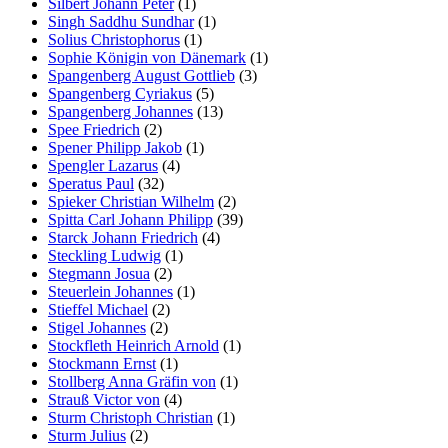
Silbert Johann Peter
(1)
Singh Saddhu Sundhar
(1)
Solius Christophorus
(1)
Sophie Königin von Dänemark
(1)
Spangenberg August Gottlieb
(3)
Spangenberg Cyriakus
(5)
Spangenberg Johannes
(13)
Spee Friedrich
(2)
Spener Philipp Jakob
(1)
Spengler Lazarus
(4)
Speratus Paul
(32)
Spieker Christian Wilhelm
(2)
Spitta Carl Johann Philipp
(39)
Starck Johann Friedrich
(4)
Steckling Ludwig
(1)
Stegmann Josua
(2)
Steuerlein Johannes
(1)
Stieffel Michael
(2)
Stigel Johannes
(2)
Stockfleth Heinrich Arnold
(1)
Stockmann Ernst
(1)
Stollberg Anna Gräfin von
(1)
Strauß Victor von
(4)
Sturm Christoph Christian
(1)
Sturm Julius
(2)