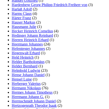
Händel Gottfried
(1)
Hardenberg Georg Philipp Friedrich Freiherr von
(3)
Harlaß Adolf
(2)
Harms Claus
(4)
Härter Franz
(2)
Hauser Markus
(2)
Hausmann Julie
(1)
Hecker Heinrich Cornelius
(4)
Hedinger Johann Reinhard
(1)
Heeren Heinrich Erhard
(1)
Heermann Johannes
(24)
Hefentreger Johannes
(2)
Hegenwalt Erhard
(1)
Held Heinrich
(1)
Helder Bartholomäus
(3)
Helder Bernhard
(1)
Helmbold Ludwig
(23)
Hense Johann Daniel
(1)
Hensel Luise
(1)
Herberger Valerius
(2)
Hermann Nikolaus
(76)
Hermes Johann Timotheus
(1)
Herrmann Johann G.
(1)
Herrnschmidt Johann Daniel
(2)
Hertzogenrath Theodor Isaak
(2)