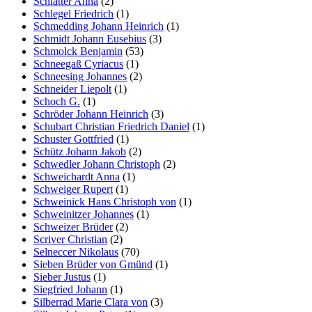
Schlatter Anna
(2)
Schlegel Friedrich
(1)
Schmedding Johann Heinrich
(1)
Schmidt Johann Eusebius
(3)
Schmolck Benjamin
(53)
Schneegaß Cyriacus
(1)
Schneesing Johannes
(2)
Schneider Liepolt
(1)
Schoch G.
(1)
Schröder Johann Heinrich
(3)
Schubart Christian Friedrich Daniel
(1)
Schuster Gottfried
(1)
Schütz Johann Jakob
(2)
Schwedler Johann Christoph
(2)
Schweichardt Anna
(1)
Schweiger Rupert
(1)
Schweinick Hans Christoph von
(1)
Schweinitzer Johannes
(1)
Schweizer Brüder
(2)
Scriver Christian
(2)
Selneccer Nikolaus
(70)
Sieben Brüder von Gmünd
(1)
Sieber Justus
(1)
Siegfried Johann
(1)
Silberrad Marie Clara von
(3)