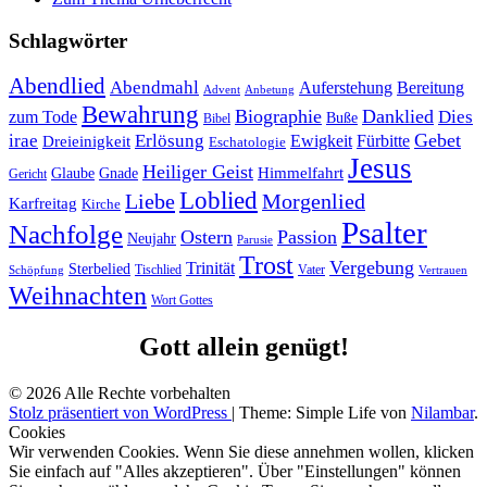
Schlagwörter
Abendlied
Abendmahl
Bereitung
Auferstehung
Advent
Anbetung
Bewahrung
Biographie
Danklied
zum Tode
Dies
Buße
Bibel
Gebet
irae
Erlösung
Ewigkeit
Fürbitte
Dreieinigkeit
Eschatologie
Jesus
Heiliger Geist
Himmelfahrt
Glaube
Gnade
Gericht
Loblied
Liebe
Morgenlied
Karfreitag
Kirche
Psalter
Nachfolge
Ostern
Passion
Neujahr
Parusie
Trost
Vergebung
Trinität
Sterbelied
Tischlied
Vater
Vertrauen
Schöpfung
Weihnachten
Wort Gottes
Gott allein genügt!
© 2026 Alle Rechte vorbehalten
Stolz präsentiert von WordPress
|
Theme: Simple Life von
Nilambar
.
Cookies
Wir verwenden Cookies. Wenn Sie diese annehmen wollen, klicken
Sie einfach auf "Alles akzeptieren". Über "Einstellungen" können