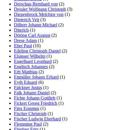
Derschau Bernhard von
(2)
Dessler Wolfgang Christoph
(3)
Diepenbrock Melchior von
(1)
Dieterich Veit
(3)
Dilherr Johann Michael
(2)
Diterich
(1)
Döring Carl August
(2)
Drese Adam
(1)
Eber Paul
(10)
Edeling Christoph Daniel
(2)
Elsässer Wilhelm
(1)
Engelhard Leonhard
(2)
Englisch Johannes
(2)
Erb Matthias
(2)
Ettmüller Johann Erhard
(1)
Eyth Eduard
(6)
Falckner Justus
(1)
Falk Johann Daniel
(2)
Fichte Johann Gottlieb
(1)
Fickert Georg Friedrich
(1)
Finx Erasmus
(1)
Fischer Christoph
(1)
Fischer Ludwig Eberhard
(1)
Flemming Paul
(2)
Fliedner Fritz
(1)