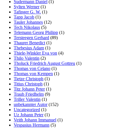
Sudermann Daniel
(1)
Sylten Werner
(1)
Tafinger G. W.
(1)
Tapp Jacob
(1)
Tauler Johannes
(12)
Tech Nikolaus
(5)
Telemann Georg Philipp
(1)
Tersteegen Gerhard
(89)
Thaurer Benedict
(1)
Thebesius Adam
(1)
Thiele-Winkler Eva von
(4)
Thilo Valentin
(2)
Tholuck Friedrich August Gottreu
(1)
Thomas von Celano
(1)
Thomas von Kempen
(1)
Tietze Christoph
(1)
Titius Christoph
(1)
Titz Johann Peter
(1)
Traub Friedhelm
(9)
Triller Valentin
(1)
unbekannter Autor
(152)
Uncategorized
(1)
Uz Johann Peter
(1)
Veith Johann Immanuel
(1)
Vespasius Hermann
(5)