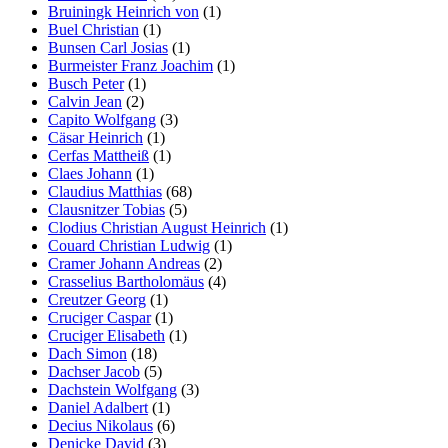
Bruiningk Heinrich von
(1)
Buel Christian
(1)
Bunsen Carl Josias
(1)
Burmeister Franz Joachim
(1)
Busch Peter
(1)
Calvin Jean
(2)
Capito Wolfgang
(3)
Cäsar Heinrich
(1)
Cerfas Mattheiß
(1)
Claes Johann
(1)
Claudius Matthias
(68)
Clausnitzer Tobias
(5)
Clodius Christian August Heinrich
(1)
Couard Christian Ludwig
(1)
Cramer Johann Andreas
(2)
Crasselius Bartholomäus
(4)
Creutzer Georg
(1)
Cruciger Caspar
(1)
Cruciger Elisabeth
(1)
Dach Simon
(18)
Dachser Jacob
(5)
Dachstein Wolfgang
(3)
Daniel Adalbert
(1)
Decius Nikolaus
(6)
Denicke David
(3)