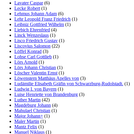
Lavater Caspar
(6)
Lecke Robert
(1)
Lehmus Johann Adam
(6)
Lehr Leopold Franz Friedrich
(1)
Leibniz Gottfried Wilhelm
(1)
Liebich Ehrenfried
(4)
Linck Wenzeslaus
(1)
Lisco Friedrich Gustav
(1)
Liscovius Salomon
(22)
Löffel Konrad
(3)
Lohse Carl Gottlieb
(1)
Lörs Arnold
(1)
Lörs Johann Christian
(1)
Löscher Valentin Ernst
(1)
Löwenstern Matthäus Apelles von
(3)
Ludämilie Elisabeth Gräfin von Schwarzburg-Rudolstadt.
(1)
Ludwig I. von Bayern
(1)
Luise Henriette von Brandenburg
(3)
Luther Martin
(42)
Magdeburg Johann
(4)
Mahulael Christian
(1)
Major Johann+
(1)
Maler Martin
(1)
Mantz Felix
(1)
Manuel Niklaus
(1)