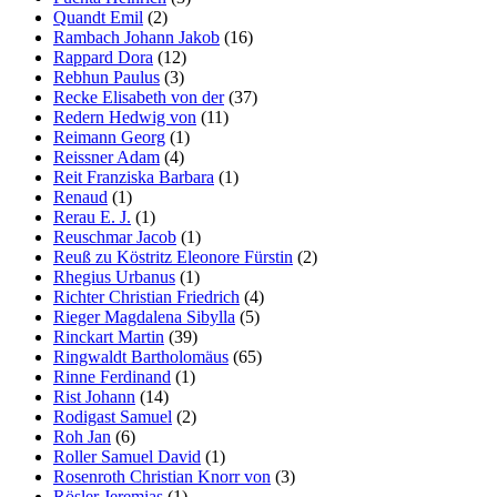
Quandt Emil
(2)
Rambach Johann Jakob
(16)
Rappard Dora
(12)
Rebhun Paulus
(3)
Recke Elisabeth von der
(37)
Redern Hedwig von
(11)
Reimann Georg
(1)
Reissner Adam
(4)
Reit Franziska Barbara
(1)
Renaud
(1)
Rerau E. J.
(1)
Reuschmar Jacob
(1)
Reuß zu Köstritz Eleonore Fürstin
(2)
Rhegius Urbanus
(1)
Richter Christian Friedrich
(4)
Rieger Magdalena Sibylla
(5)
Rinckart Martin
(39)
Ringwaldt Bartholomäus
(65)
Rinne Ferdinand
(1)
Rist Johann
(14)
Rodigast Samuel
(2)
Roh Jan
(6)
Roller Samuel David
(1)
Rosenroth Christian Knorr von
(3)
Rösler Jeremias
(1)