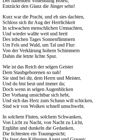
Der nahenden Vollendung Boten,
Entzückt den Glanz die Jünger sehn!
Kurz war die Pracht, und eh sies dachten,
Schloss sich ihr Aug der Herrlichkeit
In schwachen menschlichen Umnachten,
Und wieder wallte weit und breit
Des irdschen Tages Sonnenflimmern
Um Fels und Wald, um Tal und Flur:
Von der Verklärung hohem Schimmern
Dahin die letzte lichte Spur.
Wie ist das Reich der selgen Geister
Dem Staubgeborenen so nah!
Sie sind bei dir, dem Herrn und Meister,
Und du bist heut und immer da;
Doch wenn in selgen Augenblicken
Der Vorhang unsichtbar sich hebt,
Und sich das Herz zum Schaun will schicken,
Sind wir von Wolken schnell umschwebt.
In solchem Fluten, solchem Schwanken,
Von Licht zu Nacht, von Nacht zu Licht,
Erglühn und dunkeln die Gedanken,
Die lichtesten ein Traumgesicht;
Da fasst den Kühnsten Angst und Grauen: