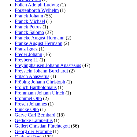
Follen Adolph Ludwig
(1)
Forstenborch Wylhelm
(1)
Franck Johann
(55)
Franck Michael
(1)
Franck Petrus
(1)
Franck Salomo
(27)
Francke August Hermann
(2)
Franke August Hermann
(2)
Franz Ignaz
(1)
Freder Johann
(16)
Freyberg H.
(1)
Freylinghausen Johann Anastasius
(47)
Freystein Johann Burchardt
(2)
Fritsch Ahasverus
(1)
Fröbing Johann Christoph
(1)
Frölich Bartholomäus
(1)
Frommann Johann Ulrich
(1)
Frommel Otto
(2)
Frosch Johannes
(1)
Funcke Otto
(1)
Garve Carl Bernhard
(18)
Gedicke Lampertus
(1)
Gellert Christian Fürchtegott
(56)
Georg der Fromme
(1)
Gerhardt Paul
(138)