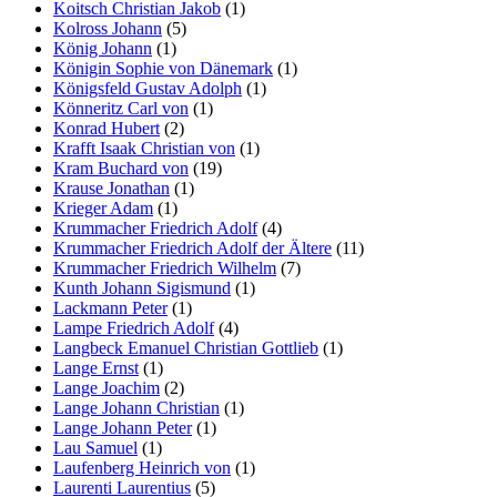
Koitsch Christian Jakob
(1)
Kolross Johann
(5)
König Johann
(1)
Königin Sophie von Dänemark
(1)
Königsfeld Gustav Adolph
(1)
Könneritz Carl von
(1)
Konrad Hubert
(2)
Krafft Isaak Christian von
(1)
Kram Buchard von
(19)
Krause Jonathan
(1)
Krieger Adam
(1)
Krummacher Friedrich Adolf
(4)
Krummacher Friedrich Adolf der Ältere
(11)
Krummacher Friedrich Wilhelm
(7)
Kunth Johann Sigismund
(1)
Lackmann Peter
(1)
Lampe Friedrich Adolf
(4)
Langbeck Emanuel Christian Gottlieb
(1)
Lange Ernst
(1)
Lange Joachim
(2)
Lange Johann Christian
(1)
Lange Johann Peter
(1)
Lau Samuel
(1)
Laufenberg Heinrich von
(1)
Laurenti Laurentius
(5)