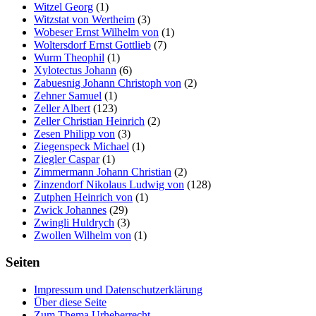
Witzel Georg
(1)
Witzstat von Wertheim
(3)
Wobeser Ernst Wilhelm von
(1)
Woltersdorf Ernst Gottlieb
(7)
Wurm Theophil
(1)
Xylotectus Johann
(6)
Zabuesnig Johann Christoph von
(2)
Zehner Samuel
(1)
Zeller Albert
(123)
Zeller Christian Heinrich
(2)
Zesen Philipp von
(3)
Ziegenspeck Michael
(1)
Ziegler Caspar
(1)
Zimmermann Johann Christian
(2)
Zinzendorf Nikolaus Ludwig von
(128)
Zutphen Heinrich von
(1)
Zwick Johannes
(29)
Zwingli Huldrych
(3)
Zwollen Wilhelm von
(1)
Seiten
Impressum und Datenschutzerklärung
Über diese Seite
Zum Thema Urheberrecht