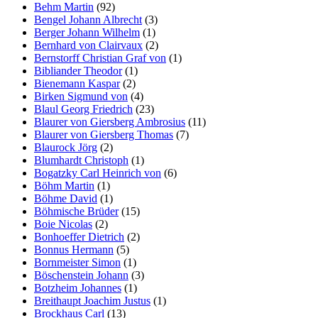
Behm Martin
(92)
Bengel Johann Albrecht
(3)
Berger Johann Wilhelm
(1)
Bernhard von Clairvaux
(2)
Bernstorff Christian Graf von
(1)
Bibliander Theodor
(1)
Bienemann Kaspar
(2)
Birken Sigmund von
(4)
Blaul Georg Friedrich
(23)
Blaurer von Giersberg Ambrosius
(11)
Blaurer von Giersberg Thomas
(7)
Blaurock Jörg
(2)
Blumhardt Christoph
(1)
Bogatzky Carl Heinrich von
(6)
Böhm Martin
(1)
Böhme David
(1)
Böhmische Brüder
(15)
Boie Nicolas
(2)
Bonhoeffer Dietrich
(2)
Bonnus Hermann
(5)
Bornmeister Simon
(1)
Böschenstein Johann
(3)
Botzheim Johannes
(1)
Breithaupt Joachim Justus
(1)
Brockhaus Carl
(13)