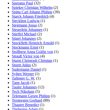
Speratus Paul
(32)
Spieker Christian Wilhelm
(2)
Spitta Carl Johann Philipp
(39)
Starck Johann Friedrich
(4)
Steckling Ludwig
(1)
Stegmann Josua
(2)
Steuerlein Johannes
(1)
Stieffel Michael
(2)
Stigel Johannes
(2)
Stockfleth Heinrich Arnold
(1)
Stockmann Ernst
(1)
Stollberg Anna Gräfin von
(1)
Strauß Victor von
(4)
Sturm Christoph Christian
(1)
Sturm Julius
(2)
Sudermann Daniel
(1)
Sylten Werner
(1)
Tafinger G. W.
(1)
Tapp Jacob
(1)
Tauler Johannes
(12)
Tech Nikolaus
(5)
Telemann Georg Philipp
(1)
Tersteegen Gerhard
(89)
Thaurer Benedict
(1)
Thebesius Adam
(1)