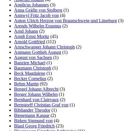
Anglicus Johannes
(3)
Anna Gräfin von Stolberg
(1)
Annwyl Fritz Jacob von
(4)
Anton Ulrich Herzog von Braunschweig und Lüneburg
(3)
Arends Wilhelm Erasmus
(2)
Arnd Johann
(2)
Arndt Ernst Moritz
(45)
Arnold Gottfried
(112)
Arnschwanger Johann Christoph
(2)
Astmann Gottlieb August
(1)
August von Sachsen
(1)
Bapzien Michael
(1)
Baumann Christoph
(1)
Beck Magdalene
(1)
Becker Cornelius
(2)
Behm Martin
(92)
Bengel Johann Albrecht
(3)
Berger Johann Wilhelm
(1)
Bernhard von Clairvaux
(2)
Bernstorff Christian Graf von
(1)
Bibliander Theodor
(1)
Bienemann Kaspar
(2)
Birken Sigmund von
(4)
Blaul Georg Friedrich
(23)