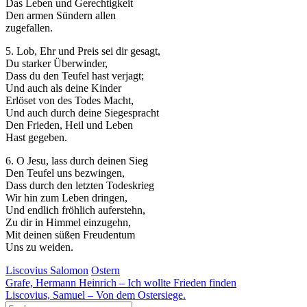
Das Leben und Gerechtigkeit
Den armen Sündern allen
zugefallen.
5. Lob, Ehr und Preis sei dir gesagt,
Du starker Überwinder,
Dass du den Teufel hast verjagt;
Und auch als deine Kinder
Erlöset von des Todes Macht,
Und auch durch deine Siegespracht
Den Frieden, Heil und Leben
Hast gegeben.
6. O Jesu, lass durch deinen Sieg
Den Teufel uns bezwingen,
Dass durch den letzten Todeskrieg
Wir hin zum Leben dringen,
Und endlich fröhlich auferstehn,
Zu dir in Himmel einzugehn,
Mit deinen süßen Freudentum
Uns zu weiden.
Liscovius Salomon
Ostern
Beitragsnavigation
Grafe, Hermann Heinrich – Ich wollte Frieden finden
Liscovius, Samuel – Von dem Ostersiege.