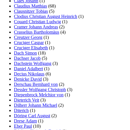
Claes Johann
(1)
Claudius Matthias
(68)
Clausnitzer Tobias
(5)
Clodius Christian August Heinrich
(1)
Couard Christian Ludwig
(1)
Cramer Johann Andreas
(2)
Crasselius Bartholomäus
(4)
Creutzer Georg
(1)
Cruciger Caspar
(1)
Cruciger Elisabeth
(1)
Dach Simon
(18)
Dachser Jacob
(5)
Dachstein Wolfgang
(3)
Daniel Adalbert
(1)
Decius Nikolaus
(6)
Denicke David
(3)
Derschau Bernhard von
(2)
Dessler Wolfgang Christoph
(3)
Diepenbrock Melchior von
(1)
Dieterich Veit
(3)
Dilherr Johann Michael
(2)
Diterich
(1)
Döring Carl August
(2)
Drese Adam
(1)
Eber Paul
(10)