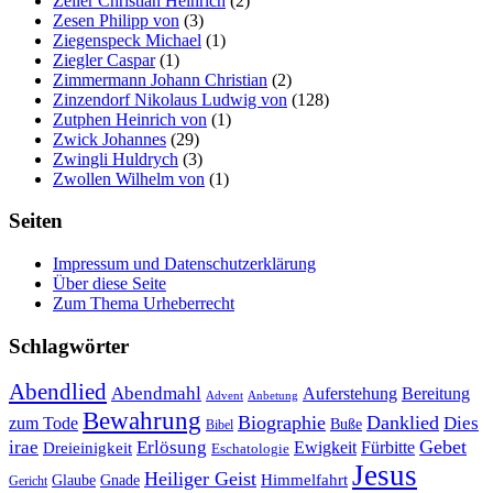
Zeller Christian Heinrich
(2)
Zesen Philipp von
(3)
Ziegenspeck Michael
(1)
Ziegler Caspar
(1)
Zimmermann Johann Christian
(2)
Zinzendorf Nikolaus Ludwig von
(128)
Zutphen Heinrich von
(1)
Zwick Johannes
(29)
Zwingli Huldrych
(3)
Zwollen Wilhelm von
(1)
Seiten
Impressum und Datenschutzerklärung
Über diese Seite
Zum Thema Urheberrecht
Schlagwörter
Abendlied
Abendmahl
Bereitung
Auferstehung
Advent
Anbetung
Bewahrung
Biographie
Danklied
zum Tode
Dies
Buße
Bibel
Gebet
irae
Erlösung
Ewigkeit
Fürbitte
Dreieinigkeit
Eschatologie
Jesus
Heiliger Geist
Himmelfahrt
Glaube
Gnade
Gericht