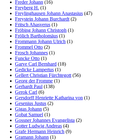
Freder Johann
(16)
Freyberg H.
(1)
Freylinghausen Johann Anastasius
(47)
Freystein Johann Burchardt
(2)
Fritsch Ahasverus
(1)
Fröbing Johann Christoph
(1)
Frölich Bartholomäus
(1)
Frommann Johann Ulrich
(1)
Frommel Otto
(2)
Frosch Johannes
(1)
Funcke Otto
(1)
Garve Carl Bernhard
(18)
Gedicke Lampertus
(1)
Gellert Christian Fürchtegott
(56)
Georg der Fromme
(1)
Gerhardt Paul
(138)
Gerok Carl
(6)
Gersdorff Henriette Katharina von
(1)
Gesenius Justus
(2)
Gigas Johann
(5)
Gobat Samuel
(1)
Gossner Johannes Evangelista
(2)
Gotter Ludwig Andreas
(4)
Grafe Hermann Heinrich
(9)
Gramann Johann
(1)