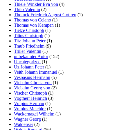
Thiele-Winkler Eva von
(4)
Thilo Valentin
(2)
Tholuck Friedrich August Gottreu
(1)
Thomas von Celano
(1)
Thomas von Kempen
(1)
Tietze Christoph
(1)
Titius Christoph
(1)
Titz Johann Peter
(1)
Traub Friedhelm
(9)
Triller Valentin
(1)
unbekannter Autor
(152)
Uncategorized
(1)
Uz Johann Peter
(1)
Veith Johann Immanuel
(1)
Vespasius Hermann
(5)
Viebahn Christa von
(1)
Viebahn Georg von
(2)
Vischer Christoph
(1)
Vogtherr Heinrich
(3)
Vulpius Herman
(1)
Vulpius Melchior
(1)
Wackernagel Wilhelm
(1)
Wagner Georg
(1)
Waldenser
(2)
Waldis Burcard
(56)