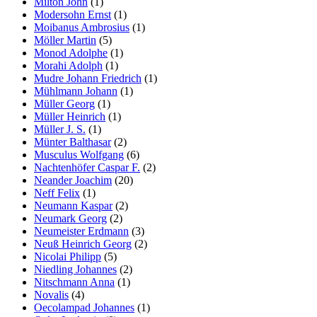
Milton John
(1)
Modersohn Ernst
(1)
Moibanus Ambrosius
(1)
Möller Martin
(5)
Monod Adolphe
(1)
Morahi Adolph
(1)
Mudre Johann Friedrich
(1)
Mühlmann Johann
(1)
Müller Georg
(1)
Müller Heinrich
(1)
Müller J. S.
(1)
Münter Balthasar
(2)
Musculus Wolfgang
(6)
Nachtenhöfer Caspar F.
(2)
Neander Joachim
(20)
Neff Felix
(1)
Neumann Kaspar
(2)
Neumark Georg
(2)
Neumeister Erdmann
(3)
Neuß Heinrich Georg
(2)
Nicolai Philipp
(5)
Niedling Johannes
(2)
Nitschmann Anna
(1)
Novalis
(4)
Oecolampad Johannes
(1)