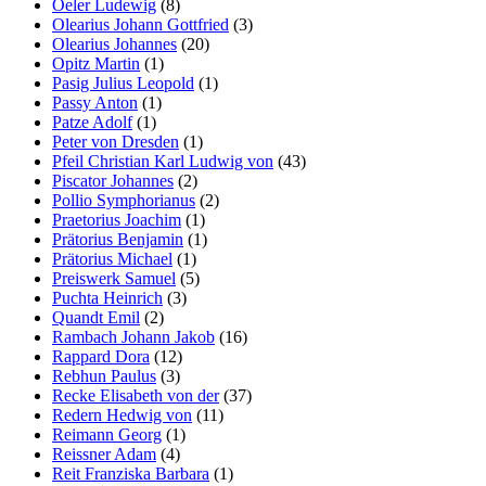
Oeler Ludewig
(8)
Olearius Johann Gottfried
(3)
Olearius Johannes
(20)
Opitz Martin
(1)
Pasig Julius Leopold
(1)
Passy Anton
(1)
Patze Adolf
(1)
Peter von Dresden
(1)
Pfeil Christian Karl Ludwig von
(43)
Piscator Johannes
(2)
Pollio Symphorianus
(2)
Praetorius Joachim
(1)
Prätorius Benjamin
(1)
Prätorius Michael
(1)
Preiswerk Samuel
(5)
Puchta Heinrich
(3)
Quandt Emil
(2)
Rambach Johann Jakob
(16)
Rappard Dora
(12)
Rebhun Paulus
(3)
Recke Elisabeth von der
(37)
Redern Hedwig von
(11)
Reimann Georg
(1)
Reissner Adam
(4)
Reit Franziska Barbara
(1)