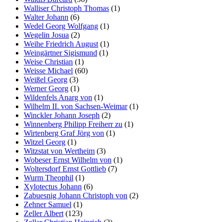
Walliser Christoph Thomas
(1)
Walter Johann
(6)
Wedel Georg Wolfgang
(1)
Wegelin Josua
(2)
Weihe Friedrich August
(1)
Weingärtner Sigismund
(1)
Weise Christian
(1)
Weisse Michael
(60)
Weißel Georg
(3)
Werner Georg
(1)
Wildenfels Anarg von
(1)
Wilhelm II. von Sachsen-Weimar
(1)
Winckler Johann Joseph
(2)
Winnenberg Philipp Freiherr zu
(1)
Wirtenberg Graf Jörg von
(1)
Witzel Georg
(1)
Witzstat von Wertheim
(3)
Wobeser Ernst Wilhelm von
(1)
Woltersdorf Ernst Gottlieb
(7)
Wurm Theophil
(1)
Xylotectus Johann
(6)
Zabuesnig Johann Christoph von
(2)
Zehner Samuel
(1)
Zeller Albert
(123)