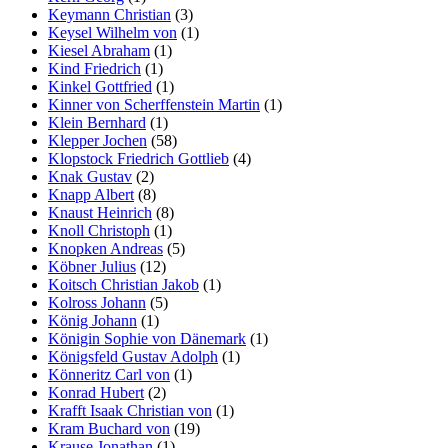
Keymann Christian
(3)
Keysel Wilhelm von
(1)
Kiesel Abraham
(1)
Kind Friedrich
(1)
Kinkel Gottfried
(1)
Kinner von Scherffenstein Martin
(1)
Klein Bernhard
(1)
Klepper Jochen
(58)
Klopstock Friedrich Gottlieb
(4)
Knak Gustav
(2)
Knapp Albert
(8)
Knaust Heinrich
(8)
Knoll Christoph
(1)
Knopken Andreas
(5)
Köbner Julius
(12)
Koitsch Christian Jakob
(1)
Kolross Johann
(5)
König Johann
(1)
Königin Sophie von Dänemark
(1)
Königsfeld Gustav Adolph
(1)
Könneritz Carl von
(1)
Konrad Hubert
(2)
Krafft Isaak Christian von
(1)
Kram Buchard von
(19)
Krause Jonathan
(1)