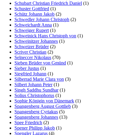
Schubart Christian Friedrich Daniel
(1)
Schuster Gottfried
(1)
Schütz Johann Jakob
(2)
Schwedler Johann Christoph
(2)
Schweichardt Anna
(1)
Schweiger Rupert
(1)
Schweinick Hans Christoph von
(1)
Schweinitzer Johannes
(1)
Schweizer Brüder
(2)
Scriver Christian
(2)
Selneccer Nikolaus
(70)
Sieben Brüder von Gmünd
(1)
Sieber Justus
(1)
Siegfried Johann
(1)
Silberrad Marie Clara von
(3)
Silbert Johann Peter
(1)
Singh Saddhu Sundhar
(1)
Solius Christophorus
(1)
Sophie Königin von Dänemark
(1)
Spangenberg August Gottlieb
(3)
Spangenberg Cyriakus
(5)
Spangenberg Johannes
(13)
Spee Friedrich
(2)
Spener Philipp Jakob
(1)
Spengler Lazarus
(4)