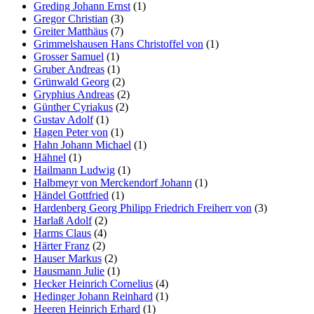
Greding Johann Ernst
(1)
Gregor Christian
(3)
Greiter Matthäus
(7)
Grimmelshausen Hans Christoffel von
(1)
Grosser Samuel
(1)
Gruber Andreas
(1)
Grünwald Georg
(2)
Gryphius Andreas
(2)
Günther Cyriakus
(2)
Gustav Adolf
(1)
Hagen Peter von
(1)
Hahn Johann Michael
(1)
Hähnel
(1)
Hailmann Ludwig
(1)
Halbmeyr von Merckendorf Johann
(1)
Händel Gottfried
(1)
Hardenberg Georg Philipp Friedrich Freiherr von
(3)
Harlaß Adolf
(2)
Harms Claus
(4)
Härter Franz
(2)
Hauser Markus
(2)
Hausmann Julie
(1)
Hecker Heinrich Cornelius
(4)
Hedinger Johann Reinhard
(1)
Heeren Heinrich Erhard
(1)