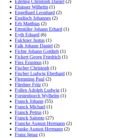
Edeling Christoph Daniel
(2)
Elsässer Wilhelm
(1)
Engelhard Leonhard
(2)
Englisch Johannes
(2)
Erb Matthias
(2)
Ettmüller Johann Erhard
(1)
Eyth Eduard
(6)
Falckner Justus
(1)
Falk Johann Daniel
(2)
Fichte Johann Gottlieb
(1)
Fickert Georg Friedrich
(1)
Finx Erasmus
(1)
Fischer Christoph
(1)
Fischer Ludwig Eberhard
(1)
Flemming Paul
(2)
Fliedner Fritz
(1)
Follen Adolph Ludwig
(1)
Forstenborch Wylhelm
(1)
Franck Johann
(55)
Franck Michael
(1)
Franck Petrus
(1)
Franck Salomo
(27)
Francke August Hermann
(2)
Franke August Hermann
(2)
Franz Ignaz
(1)