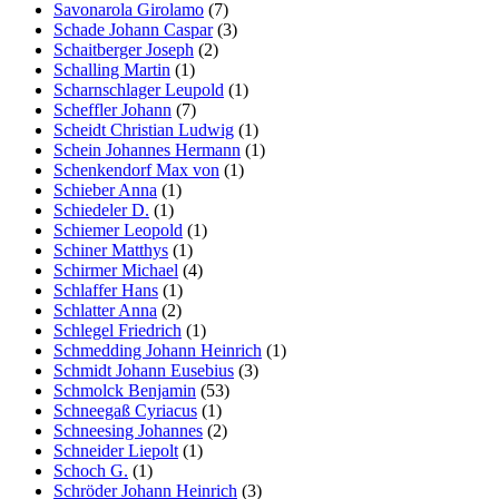
Savonarola Girolamo
(7)
Schade Johann Caspar
(3)
Schaitberger Joseph
(2)
Schalling Martin
(1)
Scharnschlager Leupold
(1)
Scheffler Johann
(7)
Scheidt Christian Ludwig
(1)
Schein Johannes Hermann
(1)
Schenkendorf Max von
(1)
Schieber Anna
(1)
Schiedeler D.
(1)
Schiemer Leopold
(1)
Schiner Matthys
(1)
Schirmer Michael
(4)
Schlaffer Hans
(1)
Schlatter Anna
(2)
Schlegel Friedrich
(1)
Schmedding Johann Heinrich
(1)
Schmidt Johann Eusebius
(3)
Schmolck Benjamin
(53)
Schneegaß Cyriacus
(1)
Schneesing Johannes
(2)
Schneider Liepolt
(1)
Schoch G.
(1)
Schröder Johann Heinrich
(3)