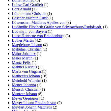
Löffel Konrad
(3)
Lohse Carl Gottlieb
(1)
Lörs Arnold
(1)
Lörs Johann Christian
(1)
Löscher Valentin Ernst
(1)
Löwenstern Matthäus Apelles von
(3)
Ludämilie Elisabeth Gräfin von Schwarzburg-Rudolstadt.
(1)
Ludwig I. von Bayern
(1)
Luise Henriette von Brandenburg
(3)
Luther Martin
(42)
Magdeburg Johann
(4)
Mahulael Christian
(1)
Major Johann+
(1)
Maler Martin
(1)
Mantz Felix
(1)
Manuel Niklaus
(1)
Maria von Ungarn
(1)
Mathesius Johann
(18)
Meinhold Wilhelm
(1)
Mener Johanna
(1)
Mensch Christian
(1)
Mentzer Johann
(8)
Meyer Gregorius
(1)
Meyer Johann Friedrich von
(2)
Meyfart Johann Matthäus
(2)