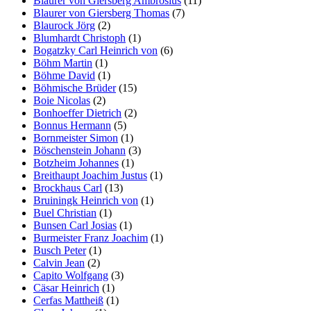
Blaurer von Giersberg Ambrosius
(11)
Blaurer von Giersberg Thomas
(7)
Blaurock Jörg
(2)
Blumhardt Christoph
(1)
Bogatzky Carl Heinrich von
(6)
Böhm Martin
(1)
Böhme David
(1)
Böhmische Brüder
(15)
Boie Nicolas
(2)
Bonhoeffer Dietrich
(2)
Bonnus Hermann
(5)
Bornmeister Simon
(1)
Böschenstein Johann
(3)
Botzheim Johannes
(1)
Breithaupt Joachim Justus
(1)
Brockhaus Carl
(13)
Bruiningk Heinrich von
(1)
Buel Christian
(1)
Bunsen Carl Josias
(1)
Burmeister Franz Joachim
(1)
Busch Peter
(1)
Calvin Jean
(2)
Capito Wolfgang
(3)
Cäsar Heinrich
(1)
Cerfas Mattheiß
(1)