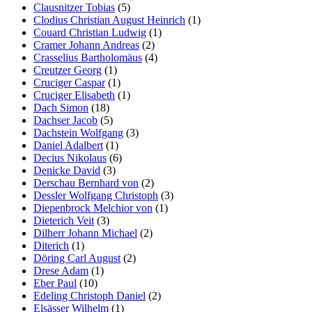
Clausnitzer Tobias
(5)
Clodius Christian August Heinrich
(1)
Couard Christian Ludwig
(1)
Cramer Johann Andreas
(2)
Crasselius Bartholomäus
(4)
Creutzer Georg
(1)
Cruciger Caspar
(1)
Cruciger Elisabeth
(1)
Dach Simon
(18)
Dachser Jacob
(5)
Dachstein Wolfgang
(3)
Daniel Adalbert
(1)
Decius Nikolaus
(6)
Denicke David
(3)
Derschau Bernhard von
(2)
Dessler Wolfgang Christoph
(3)
Diepenbrock Melchior von
(1)
Dieterich Veit
(3)
Dilherr Johann Michael
(2)
Diterich
(1)
Döring Carl August
(2)
Drese Adam
(1)
Eber Paul
(10)
Edeling Christoph Daniel
(2)
Elsässer Wilhelm
(1)