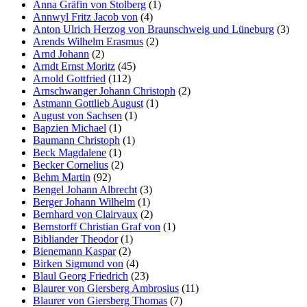
Anna Gräfin von Stolberg
(1)
Annwyl Fritz Jacob von
(4)
Anton Ulrich Herzog von Braunschweig und Lüneburg
(3)
Arends Wilhelm Erasmus
(2)
Arnd Johann
(2)
Arndt Ernst Moritz
(45)
Arnold Gottfried
(112)
Arnschwanger Johann Christoph
(2)
Astmann Gottlieb August
(1)
August von Sachsen
(1)
Bapzien Michael
(1)
Baumann Christoph
(1)
Beck Magdalene
(1)
Becker Cornelius
(2)
Behm Martin
(92)
Bengel Johann Albrecht
(3)
Berger Johann Wilhelm
(1)
Bernhard von Clairvaux
(2)
Bernstorff Christian Graf von
(1)
Bibliander Theodor
(1)
Bienemann Kaspar
(2)
Birken Sigmund von
(4)
Blaul Georg Friedrich
(23)
Blaurer von Giersberg Ambrosius
(11)
Blaurer von Giersberg Thomas
(7)