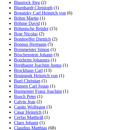
Blaurock Jörg
(2)
Blumhardt Christoph
(1)
Bogatzky Carl Heinrich von
(6)
Böhm Martin
(1)
Böhme David
(1)
Böhmische Brüder
(15)
Boie Nicolas
(2)
Bonhoeffer Dietrich
(2)
Bonnus Hermann
(5)
Bornmeister Simon
(1)
Böschenstein Johann
(3)
Botzheim Johannes
(1)
Breithaupt Joachim Justus
(1)
Brockhaus Carl
(13)
Bruiningk Heinrich von
(1)
Buel Christian
(1)
Bunsen Carl Josias
(1)
Burmeister Franz Joachim
(1)
Busch Peter
(1)
Calvin Jean
(2)
Capito Wolfgang
(3)
Cäsar Heinrich
(1)
Cerfas Mattheiß
(1)
Claes Johann
(1)
Claudius Matthias
(68)