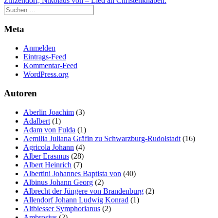
Zinzendorf, Nikolaus von – Lied an Christenknaben.
Meta
Anmelden
Eintrags-Feed
Kommentar-Feed
WordPress.org
Autoren
Aberlin Joachim
(3)
Adalbert
(1)
Adam von Fulda
(1)
Aemilia Juliana Gräfin zu Schwarzburg-Rudolstadt
(16)
Agricola Johann
(4)
Alber Erasmus
(28)
Albert Heinrich
(7)
Albertini Johannes Baptista von
(40)
Albinus Johann Georg
(2)
Albrecht der Jüngere von Brandenburg
(2)
Allendorf Johann Ludwig Konrad
(1)
Altbiesser Symphorianus
(2)
Ambrosius
(2)