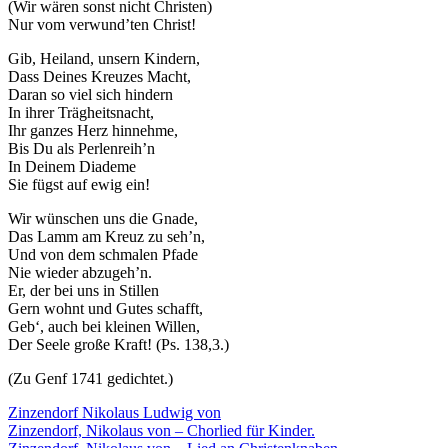
(Wir wären sonst nicht Christen)
Nur vom verwund’ten Christ!
Gib, Heiland, unsern Kindern,
Dass Deines Kreuzes Macht,
Daran so viel sich hindern
In ihrer Trägheitsnacht,
Ihr ganzes Herz hinnehme,
Bis Du als Perlenreih’n
In Deinem Diademe
Sie fügst auf ewig ein!
Wir wünschen uns die Gnade,
Das Lamm am Kreuz zu seh’n,
Und von dem schmalen Pfade
Nie wieder abzugeh’n.
Er, der bei uns in Stillen
Gern wohnt und Gutes schafft,
Geb‘, auch bei kleinen Willen,
Der Seele große Kraft! (Ps. 138,3.)
(Zu Genf 1741 gedichtet.)
Zinzendorf Nikolaus Ludwig von
Beitragsnavigation
Zinzendorf, Nikolaus von – Chorlied für Kinder.