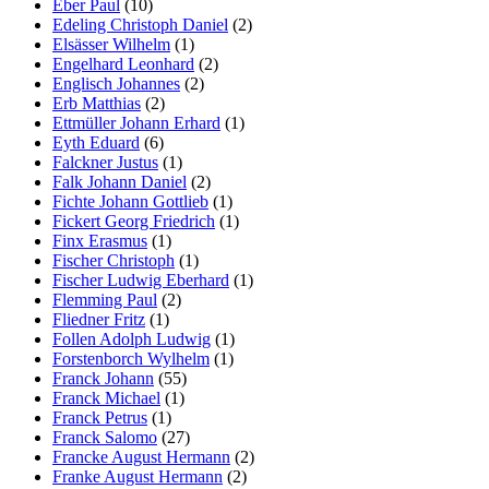
Eber Paul
(10)
Edeling Christoph Daniel
(2)
Elsässer Wilhelm
(1)
Engelhard Leonhard
(2)
Englisch Johannes
(2)
Erb Matthias
(2)
Ettmüller Johann Erhard
(1)
Eyth Eduard
(6)
Falckner Justus
(1)
Falk Johann Daniel
(2)
Fichte Johann Gottlieb
(1)
Fickert Georg Friedrich
(1)
Finx Erasmus
(1)
Fischer Christoph
(1)
Fischer Ludwig Eberhard
(1)
Flemming Paul
(2)
Fliedner Fritz
(1)
Follen Adolph Ludwig
(1)
Forstenborch Wylhelm
(1)
Franck Johann
(55)
Franck Michael
(1)
Franck Petrus
(1)
Franck Salomo
(27)
Francke August Hermann
(2)
Franke August Hermann
(2)