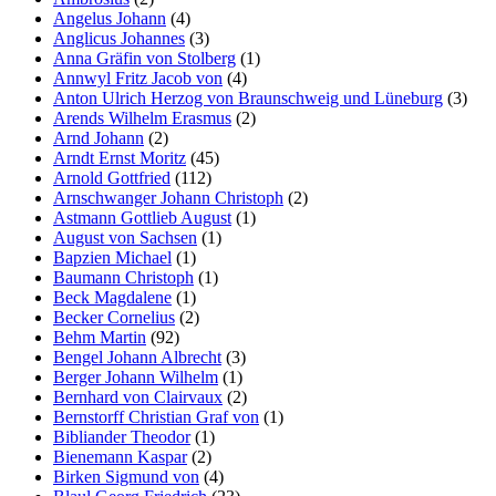
Angelus Johann
(4)
Anglicus Johannes
(3)
Anna Gräfin von Stolberg
(1)
Annwyl Fritz Jacob von
(4)
Anton Ulrich Herzog von Braunschweig und Lüneburg
(3)
Arends Wilhelm Erasmus
(2)
Arnd Johann
(2)
Arndt Ernst Moritz
(45)
Arnold Gottfried
(112)
Arnschwanger Johann Christoph
(2)
Astmann Gottlieb August
(1)
August von Sachsen
(1)
Bapzien Michael
(1)
Baumann Christoph
(1)
Beck Magdalene
(1)
Becker Cornelius
(2)
Behm Martin
(92)
Bengel Johann Albrecht
(3)
Berger Johann Wilhelm
(1)
Bernhard von Clairvaux
(2)
Bernstorff Christian Graf von
(1)
Bibliander Theodor
(1)
Bienemann Kaspar
(2)
Birken Sigmund von
(4)