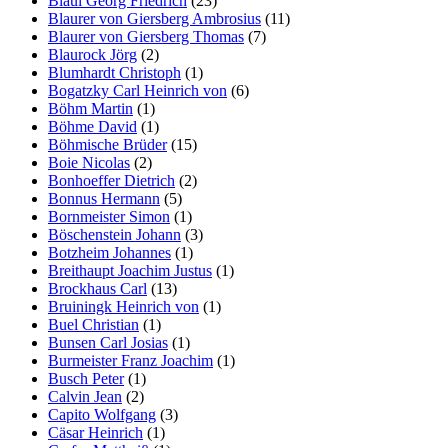
Blaul Georg Friedrich
(23)
Blaurer von Giersberg Ambrosius
(11)
Blaurer von Giersberg Thomas
(7)
Blaurock Jörg
(2)
Blumhardt Christoph
(1)
Bogatzky Carl Heinrich von
(6)
Böhm Martin
(1)
Böhme David
(1)
Böhmische Brüder
(15)
Boie Nicolas
(2)
Bonhoeffer Dietrich
(2)
Bonnus Hermann
(5)
Bornmeister Simon
(1)
Böschenstein Johann
(3)
Botzheim Johannes
(1)
Breithaupt Joachim Justus
(1)
Brockhaus Carl
(13)
Bruiningk Heinrich von
(1)
Buel Christian
(1)
Bunsen Carl Josias
(1)
Burmeister Franz Joachim
(1)
Busch Peter
(1)
Calvin Jean
(2)
Capito Wolfgang
(3)
Cäsar Heinrich
(1)