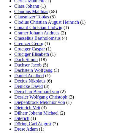
Cerfas Mattheiß
(1)
Claes Johann
(1)
Claudius Matthias
(68)
Clausnitzer Tobias
(5)
Clodius Christian August Heinrich
(1)
Couard Christian Ludwig
(1)
Cramer Johann Andreas
(2)
Crasselius Bartholomäus
(4)
Creutzer Georg
(1)
Cruciger Caspar
(1)
Cruciger Elisabeth
(1)
Dach Simon
(18)
Dachser Jacob
(5)
Dachstein Wolfgang
(3)
Daniel Adalbert
(1)
Decius Nikolaus
(6)
Denicke David
(3)
Derschau Bernhard von
(2)
Dessler Wolfgang Christoph
(3)
Diepenbrock Melchior von
(1)
Dieterich Veit
(3)
Dilherr Johann Michael
(2)
Diterich
(1)
Döring Carl August
(2)
Drese Adam
(1)