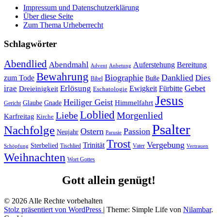
Impressum und Datenschutzerklärung
Über diese Seite
Zum Thema Urheberrecht
Schlagwörter
Abendlied
Abendmahl
Bereitung
Auferstehung
Advent
Anbetung
Bewahrung
Biographie
Danklied
zum Tode
Dies
Buße
Bibel
Gebet
irae
Erlösung
Ewigkeit
Fürbitte
Dreieinigkeit
Eschatologie
Jesus
Heiliger Geist
Himmelfahrt
Glaube
Gnade
Gericht
Loblied
Liebe
Morgenlied
Karfreitag
Kirche
Psalter
Nachfolge
Ostern
Passion
Neujahr
Parusie
Trost
Vergebung
Trinität
Sterbelied
Tischlied
Vater
Vertrauen
Schöpfung
Weihnachten
Wort Gottes
Gott allein genügt!
© 2026 Alle Rechte vorbehalten
Stolz präsentiert von WordPress
|
Theme: Simple Life von
Nilambar
.