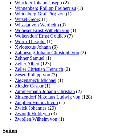
Winckler Johann Joseph
(2)
Winnenberg Philipp Freiherr zu
(1)
Wirtenberg Graf Jörg von
(1)
Witzel Georg
(1)
Witzstat von Wertheim
(3)
Wobeser Ernst Wilhelm von
(1)
Woltersdorf Ernst Gottlieb
(7)
Wurm Theophil
(1)
Xylotectus Johann
(6)
Zabuesnig Johann Christoph von
(2)
Zehner Samuel
(1)
Zeller Albert
(123)
Zeller Christian Heinrich
(2)
Zesen Philipp von
(3)
Ziegenspeck Michael
(1)
Ziegler Caspar
(1)
Zimmermann Johann Christian
(2)
Zinzendorf Nikolaus Ludwig von
(128)
Zutphen Heinrich von
(1)
Zwick Johannes
(29)
Zwingli Huldrych
(3)
Zwollen Wilhelm von
(1)
Seiten