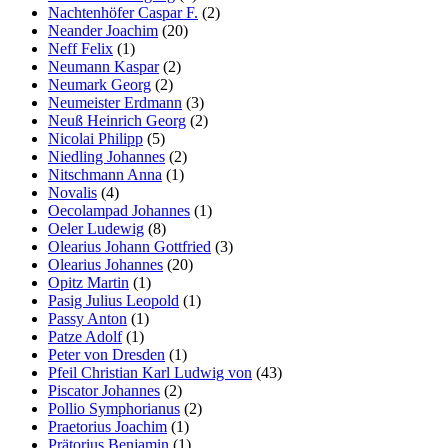
Nachtenhöfer Caspar F.
(2)
Neander Joachim
(20)
Neff Felix
(1)
Neumann Kaspar
(2)
Neumark Georg
(2)
Neumeister Erdmann
(3)
Neuß Heinrich Georg
(2)
Nicolai Philipp
(5)
Niedling Johannes
(2)
Nitschmann Anna
(1)
Novalis
(4)
Oecolampad Johannes
(1)
Oeler Ludewig
(8)
Olearius Johann Gottfried
(3)
Olearius Johannes
(20)
Opitz Martin
(1)
Pasig Julius Leopold
(1)
Passy Anton
(1)
Patze Adolf
(1)
Peter von Dresden
(1)
Pfeil Christian Karl Ludwig von
(43)
Piscator Johannes
(2)
Pollio Symphorianus
(2)
Praetorius Joachim
(1)
Prätorius Benjamin
(1)