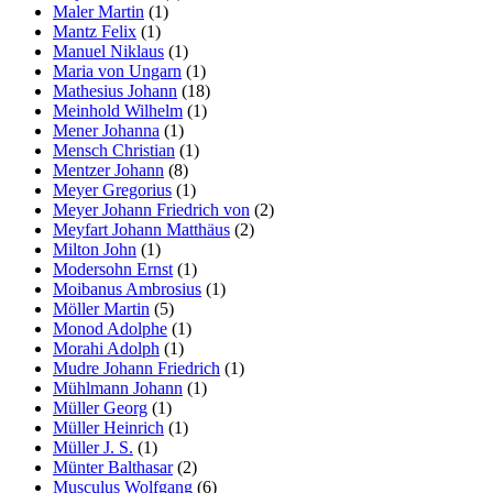
Maler Martin
(1)
Mantz Felix
(1)
Manuel Niklaus
(1)
Maria von Ungarn
(1)
Mathesius Johann
(18)
Meinhold Wilhelm
(1)
Mener Johanna
(1)
Mensch Christian
(1)
Mentzer Johann
(8)
Meyer Gregorius
(1)
Meyer Johann Friedrich von
(2)
Meyfart Johann Matthäus
(2)
Milton John
(1)
Modersohn Ernst
(1)
Moibanus Ambrosius
(1)
Möller Martin
(5)
Monod Adolphe
(1)
Morahi Adolph
(1)
Mudre Johann Friedrich
(1)
Mühlmann Johann
(1)
Müller Georg
(1)
Müller Heinrich
(1)
Müller J. S.
(1)
Münter Balthasar
(2)
Musculus Wolfgang
(6)