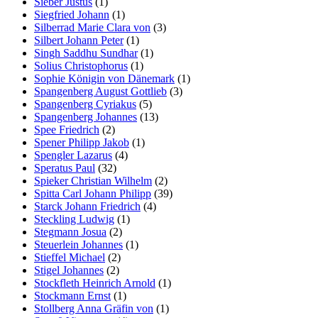
Sieber Justus
(1)
Siegfried Johann
(1)
Silberrad Marie Clara von
(3)
Silbert Johann Peter
(1)
Singh Saddhu Sundhar
(1)
Solius Christophorus
(1)
Sophie Königin von Dänemark
(1)
Spangenberg August Gottlieb
(3)
Spangenberg Cyriakus
(5)
Spangenberg Johannes
(13)
Spee Friedrich
(2)
Spener Philipp Jakob
(1)
Spengler Lazarus
(4)
Speratus Paul
(32)
Spieker Christian Wilhelm
(2)
Spitta Carl Johann Philipp
(39)
Starck Johann Friedrich
(4)
Steckling Ludwig
(1)
Stegmann Josua
(2)
Steuerlein Johannes
(1)
Stieffel Michael
(2)
Stigel Johannes
(2)
Stockfleth Heinrich Arnold
(1)
Stockmann Ernst
(1)
Stollberg Anna Gräfin von
(1)