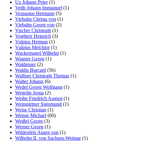
Uz Johann Peter
(1)
Veith Johann Immanuel
(1)
Vespasius Hermann
(5)
Viebahn Christa von
(1)
Viebahn Georg von
(2)
Vischer Christoph
(1)
Vogtherr Heinrich
(3)
Vulpius Herman
(1)
Vulpius Melchior
(1)
Wackernagel Wilhelm
(1)
Wagner Georg
(1)
Waldenser
(2)
Waldis Burcard
(56)
Walliser Christoph Thomas
(1)
Walter Johann
(6)
Wedel Georg Wolfgang
(1)
Wegelin Josua
(2)
Weihe Friedrich August
(1)
Weingärtner Sigismund
(1)
Weise Christian
(1)
Weisse Michael
(60)
Weißel Georg
(3)
Werner Georg
(1)
Wildenfels Anarg von
(1)
Wilhelm II. von Sachsen-Weimar
(1)