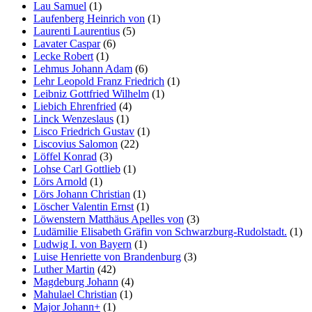
Lau Samuel
(1)
Laufenberg Heinrich von
(1)
Laurenti Laurentius
(5)
Lavater Caspar
(6)
Lecke Robert
(1)
Lehmus Johann Adam
(6)
Lehr Leopold Franz Friedrich
(1)
Leibniz Gottfried Wilhelm
(1)
Liebich Ehrenfried
(4)
Linck Wenzeslaus
(1)
Lisco Friedrich Gustav
(1)
Liscovius Salomon
(22)
Löffel Konrad
(3)
Lohse Carl Gottlieb
(1)
Lörs Arnold
(1)
Lörs Johann Christian
(1)
Löscher Valentin Ernst
(1)
Löwenstern Matthäus Apelles von
(3)
Ludämilie Elisabeth Gräfin von Schwarzburg-Rudolstadt.
(1)
Ludwig I. von Bayern
(1)
Luise Henriette von Brandenburg
(3)
Luther Martin
(42)
Magdeburg Johann
(4)
Mahulael Christian
(1)
Major Johann+
(1)