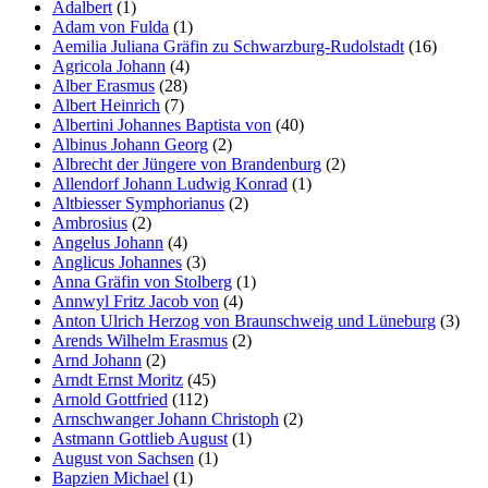
Adalbert
(1)
Adam von Fulda
(1)
Aemilia Juliana Gräfin zu Schwarzburg-Rudolstadt
(16)
Agricola Johann
(4)
Alber Erasmus
(28)
Albert Heinrich
(7)
Albertini Johannes Baptista von
(40)
Albinus Johann Georg
(2)
Albrecht der Jüngere von Brandenburg
(2)
Allendorf Johann Ludwig Konrad
(1)
Altbiesser Symphorianus
(2)
Ambrosius
(2)
Angelus Johann
(4)
Anglicus Johannes
(3)
Anna Gräfin von Stolberg
(1)
Annwyl Fritz Jacob von
(4)
Anton Ulrich Herzog von Braunschweig und Lüneburg
(3)
Arends Wilhelm Erasmus
(2)
Arnd Johann
(2)
Arndt Ernst Moritz
(45)
Arnold Gottfried
(112)
Arnschwanger Johann Christoph
(2)
Astmann Gottlieb August
(1)
August von Sachsen
(1)
Bapzien Michael
(1)