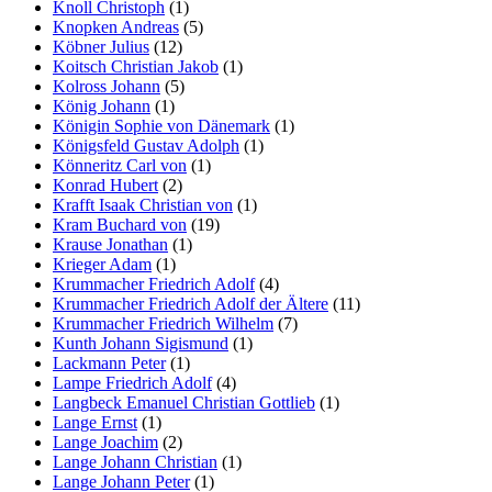
Knoll Christoph
(1)
Knopken Andreas
(5)
Köbner Julius
(12)
Koitsch Christian Jakob
(1)
Kolross Johann
(5)
König Johann
(1)
Königin Sophie von Dänemark
(1)
Königsfeld Gustav Adolph
(1)
Könneritz Carl von
(1)
Konrad Hubert
(2)
Krafft Isaak Christian von
(1)
Kram Buchard von
(19)
Krause Jonathan
(1)
Krieger Adam
(1)
Krummacher Friedrich Adolf
(4)
Krummacher Friedrich Adolf der Ältere
(11)
Krummacher Friedrich Wilhelm
(7)
Kunth Johann Sigismund
(1)
Lackmann Peter
(1)
Lampe Friedrich Adolf
(4)
Langbeck Emanuel Christian Gottlieb
(1)
Lange Ernst
(1)
Lange Joachim
(2)
Lange Johann Christian
(1)
Lange Johann Peter
(1)