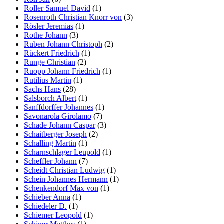
Roller Samuel David
(1)
Rosenroth Christian Knorr von
(3)
Rösler Jeremias
(1)
Rothe Johann
(3)
Ruben Johann Christoph
(2)
Rückert Friedrich
(1)
Runge Christian
(2)
Ruopp Johann Friedrich
(1)
Rutilius Martin
(1)
Sachs Hans
(28)
Salsborch Albert
(1)
Sanffdorffer Johannes
(1)
Savonarola Girolamo
(7)
Schade Johann Caspar
(3)
Schaitberger Joseph
(2)
Schalling Martin
(1)
Scharnschlager Leupold
(1)
Scheffler Johann
(7)
Scheidt Christian Ludwig
(1)
Schein Johannes Hermann
(1)
Schenkendorf Max von
(1)
Schieber Anna
(1)
Schiedeler D.
(1)
Schiemer Leopold
(1)