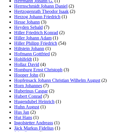
Herrmann Johann G.
(1)
Herrnschmidt Johann Daniel
(2)
Hertzogenrath Theodor Isaak
(2)
Herzog Johann Friedrich
(1)
Hesse Johann
(3)
Heyden Sebald
(7)
Hiller Friedrich Konrad
(2)
Hiller Johann Adam
(1)
Hiller Philipp Friedrich
(54)
Hiltstein Johann
(1)
Hofmann Gottfried
(2)
Hohlfeldt
(1)
Hollaz David
(4)
Homburg Ernst Christoph
(3)
Hooper John
(1)
Hopfensack Johann Christian Wilhelm August
(2)
Horn Johannes
(7)
Huberinus Caspar
(2)
Hubert Conrad
(7)
Hugendubel Heinrich
(1)
Huhn August
(1)
Hus Jan
(2)
Hut Hans
(1)
Ingolstetter Andreass
(1)
Jäck Markus Fidelius
(1)