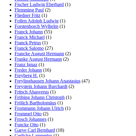
Fischer Ludwig Eberhard
(1)
Flemming Paul
(2)
Fliedner Fritz
(1)
Follen Adolph Ludwig
(1)
Forstenborch Wylhelm
(1)
Franck Johann
(55)
Franck Michael
(1)
Franck Petrus
(1)
Franck Salomo
(27)
Francke August Hermann
(2)
Franke August Hermann
(2)
Franz Ignaz
(1)
Freder Johann
(16)
Freyberg H.
(1)
Freylinghausen Johann Anastasius
(47)
Freystein Johann Burchardt
(2)
Fritsch Ahasverus
(1)
Fröbing Johann Christoph
(1)
Frölich Bartholomäus
(1)
Frommann Johann Ulrich
(1)
Frommel Otto
(2)
Frosch Johannes
(1)
Funcke Otto
(1)
Garve Carl Bernhard
(18)
Gedicke Lampertus
(1)