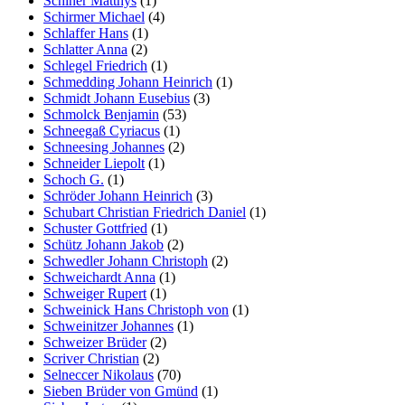
Schiner Matthys
(1)
Schirmer Michael
(4)
Schlaffer Hans
(1)
Schlatter Anna
(2)
Schlegel Friedrich
(1)
Schmedding Johann Heinrich
(1)
Schmidt Johann Eusebius
(3)
Schmolck Benjamin
(53)
Schneegaß Cyriacus
(1)
Schneesing Johannes
(2)
Schneider Liepolt
(1)
Schoch G.
(1)
Schröder Johann Heinrich
(3)
Schubart Christian Friedrich Daniel
(1)
Schuster Gottfried
(1)
Schütz Johann Jakob
(2)
Schwedler Johann Christoph
(2)
Schweichardt Anna
(1)
Schweiger Rupert
(1)
Schweinick Hans Christoph von
(1)
Schweinitzer Johannes
(1)
Schweizer Brüder
(2)
Scriver Christian
(2)
Selneccer Nikolaus
(70)
Sieben Brüder von Gmünd
(1)