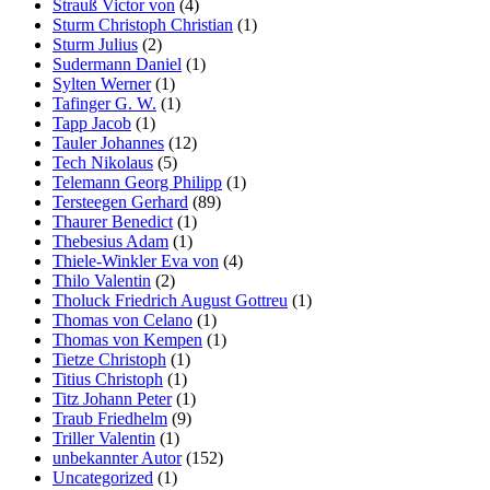
Strauß Victor von
(4)
Sturm Christoph Christian
(1)
Sturm Julius
(2)
Sudermann Daniel
(1)
Sylten Werner
(1)
Tafinger G. W.
(1)
Tapp Jacob
(1)
Tauler Johannes
(12)
Tech Nikolaus
(5)
Telemann Georg Philipp
(1)
Tersteegen Gerhard
(89)
Thaurer Benedict
(1)
Thebesius Adam
(1)
Thiele-Winkler Eva von
(4)
Thilo Valentin
(2)
Tholuck Friedrich August Gottreu
(1)
Thomas von Celano
(1)
Thomas von Kempen
(1)
Tietze Christoph
(1)
Titius Christoph
(1)
Titz Johann Peter
(1)
Traub Friedhelm
(9)
Triller Valentin
(1)
unbekannter Autor
(152)
Uncategorized
(1)