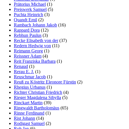
Prätorius Michael
(1)
Preiswerk Samuel
(5)
Puchta Heinrich
(3)
Quandt Emil
(2)
Rambach Johann Jakob
(16)
Rappard Dora
(12)
Rebhun Paulus
(3)
Recke Elisabeth von der
(37)
Redern Hedwig von
(11)
Reimann Georg
(1)
Reissner Adam
(4)
Reit Franziska Barbara
(1)
Renaud
(1)
Rerau E. J.
(1)
Reuschmar Jacob
(1)
Reuß zu Köstritz Eleonore Fürstin
(2)
Rhegius Urbanus
(1)
Richter Christian Friedrich
(4)
Rieger Magdalena Sibylla
(5)
Rinckart Martin
(39)
Ringwaldt Bartholomäus
(65)
Rinne Ferdinand
(1)
Rist Johann
(14)
Rodigast Samuel
(2)
Roh Jan
(6)