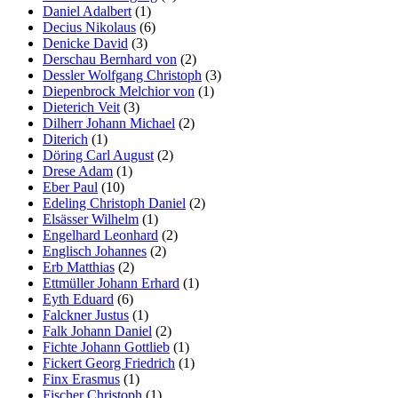
Daniel Adalbert
(1)
Decius Nikolaus
(6)
Denicke David
(3)
Derschau Bernhard von
(2)
Dessler Wolfgang Christoph
(3)
Diepenbrock Melchior von
(1)
Dieterich Veit
(3)
Dilherr Johann Michael
(2)
Diterich
(1)
Döring Carl August
(2)
Drese Adam
(1)
Eber Paul
(10)
Edeling Christoph Daniel
(2)
Elsässer Wilhelm
(1)
Engelhard Leonhard
(2)
Englisch Johannes
(2)
Erb Matthias
(2)
Ettmüller Johann Erhard
(1)
Eyth Eduard
(6)
Falckner Justus
(1)
Falk Johann Daniel
(2)
Fichte Johann Gottlieb
(1)
Fickert Georg Friedrich
(1)
Finx Erasmus
(1)
Fischer Christoph
(1)