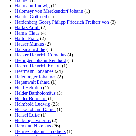
Hähnel
(1)
Hailmann Ludwig
(1)
Halbmeyr von Merckendorf Johann
(1)
Händel Gottfried
(1)
Hardenberg Georg Philipp Friedrich Freiherr von
(3)
Harlaß Adolf
(2)
Harms Claus
(4)
Härter Franz
(2)
Hauser Markus
(2)
Hausmann Julie
(1)
Hecker Heinrich Cornelius
(4)
Hedinger Johann Reinhard
(1)
Heeren Heinrich Erhard
(1)
Heermann Johannes
(24)
Hefentreger Johannes
(2)
Hegenwalt Erhard
(1)
Held Heinrich
(1)
Helder Bartholomäus
(3)
Helder Bernhard
(1)
Helmbold Ludwig
(23)
Hense Johann Daniel
(1)
Hensel Luise
(1)
Herberger Valerius
(2)
Hermann Nikolaus
(76)
Hermes Johann Timotheus
(1)