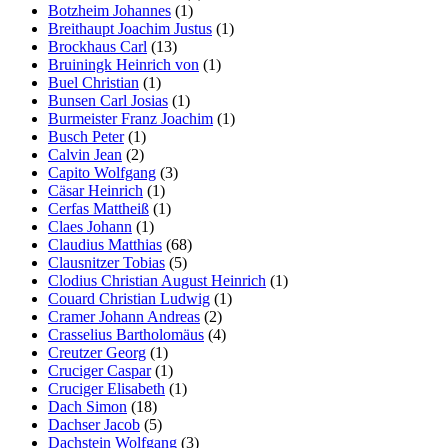
Botzheim Johannes
(1)
Breithaupt Joachim Justus
(1)
Brockhaus Carl
(13)
Bruiningk Heinrich von
(1)
Buel Christian
(1)
Bunsen Carl Josias
(1)
Burmeister Franz Joachim
(1)
Busch Peter
(1)
Calvin Jean
(2)
Capito Wolfgang
(3)
Cäsar Heinrich
(1)
Cerfas Mattheiß
(1)
Claes Johann
(1)
Claudius Matthias
(68)
Clausnitzer Tobias
(5)
Clodius Christian August Heinrich
(1)
Couard Christian Ludwig
(1)
Cramer Johann Andreas
(2)
Crasselius Bartholomäus
(4)
Creutzer Georg
(1)
Cruciger Caspar
(1)
Cruciger Elisabeth
(1)
Dach Simon
(18)
Dachser Jacob
(5)
Dachstein Wolfgang
(3)