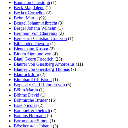
Baumann Christoph
(1)
Beck Magdalene
(1)
Becker Cornelius
(2)
Behm Martin
(92)
Bengel Johann Albrecht
(3)
Berger Johann Wilhelm
(1)
Bernhard von Clairvaux
(2)
Bernstorff Christian Graf von
(1)
Bibliander Theodor
(1)
Bienemann Kaspar
(2)
Birken Sigmund von
(4)
Blaul Georg Friedrich
(23)
Blaurer von Giersberg Ambrosius
(11)
Blaurer von Giersberg Thomas
(7)
Blaurock Jörg
(2)
Blumhardt Christoph
(1)
Bogatzky Carl Heinrich von
(6)
Böhm Martin
(1)
Böhme David
(1)
Böhmische Brüder
(15)
Boie Nicolas
(2)
Bonhoeffer Dietrich
(2)
Bonnus Hermann
(5)
Bornmeister Simon
(1)
Böschenstein Johann
(3)