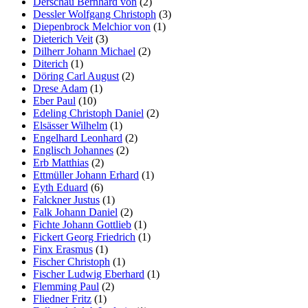
Derschau Bernhard von
(2)
Dessler Wolfgang Christoph
(3)
Diepenbrock Melchior von
(1)
Dieterich Veit
(3)
Dilherr Johann Michael
(2)
Diterich
(1)
Döring Carl August
(2)
Drese Adam
(1)
Eber Paul
(10)
Edeling Christoph Daniel
(2)
Elsässer Wilhelm
(1)
Engelhard Leonhard
(2)
Englisch Johannes
(2)
Erb Matthias
(2)
Ettmüller Johann Erhard
(1)
Eyth Eduard
(6)
Falckner Justus
(1)
Falk Johann Daniel
(2)
Fichte Johann Gottlieb
(1)
Fickert Georg Friedrich
(1)
Finx Erasmus
(1)
Fischer Christoph
(1)
Fischer Ludwig Eberhard
(1)
Flemming Paul
(2)
Fliedner Fritz
(1)