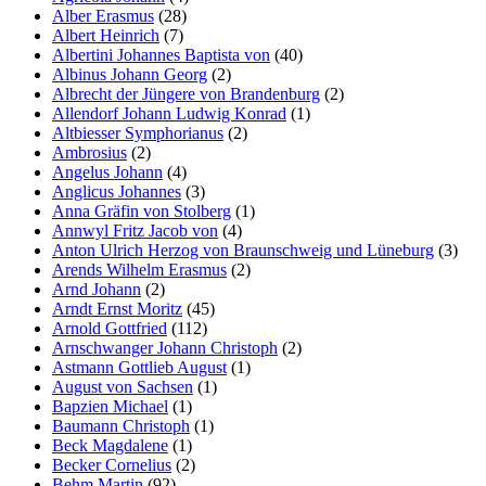
Alber Erasmus
(28)
Albert Heinrich
(7)
Albertini Johannes Baptista von
(40)
Albinus Johann Georg
(2)
Albrecht der Jüngere von Brandenburg
(2)
Allendorf Johann Ludwig Konrad
(1)
Altbiesser Symphorianus
(2)
Ambrosius
(2)
Angelus Johann
(4)
Anglicus Johannes
(3)
Anna Gräfin von Stolberg
(1)
Annwyl Fritz Jacob von
(4)
Anton Ulrich Herzog von Braunschweig und Lüneburg
(3)
Arends Wilhelm Erasmus
(2)
Arnd Johann
(2)
Arndt Ernst Moritz
(45)
Arnold Gottfried
(112)
Arnschwanger Johann Christoph
(2)
Astmann Gottlieb August
(1)
August von Sachsen
(1)
Bapzien Michael
(1)
Baumann Christoph
(1)
Beck Magdalene
(1)
Becker Cornelius
(2)
Behm Martin
(92)