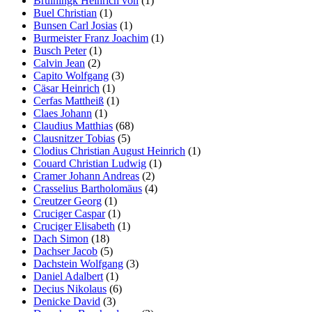
Bruiningk Heinrich von
(1)
Buel Christian
(1)
Bunsen Carl Josias
(1)
Burmeister Franz Joachim
(1)
Busch Peter
(1)
Calvin Jean
(2)
Capito Wolfgang
(3)
Cäsar Heinrich
(1)
Cerfas Mattheiß
(1)
Claes Johann
(1)
Claudius Matthias
(68)
Clausnitzer Tobias
(5)
Clodius Christian August Heinrich
(1)
Couard Christian Ludwig
(1)
Cramer Johann Andreas
(2)
Crasselius Bartholomäus
(4)
Creutzer Georg
(1)
Cruciger Caspar
(1)
Cruciger Elisabeth
(1)
Dach Simon
(18)
Dachser Jacob
(5)
Dachstein Wolfgang
(3)
Daniel Adalbert
(1)
Decius Nikolaus
(6)
Denicke David
(3)