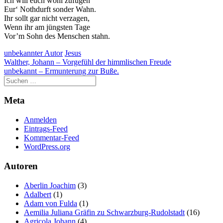
Ich will euch wohl zufügen
Eur‘ Nothdurft sonder Wahn.
Ihr sollt gar nicht verzagen,
Wenn ihr am jüngsten Tage
Vor’m Sohn des Menschen stahn.
unbekannter Autor
Jesus
Beitragsnavigation
Walther, Johann – Vorgefühl der himmlischen Freude
unbekannt – Ermunterung zur Buße.
Meta
Anmelden
Eintrags-Feed
Kommentar-Feed
WordPress.org
Autoren
Aberlin Joachim
(3)
Adalbert
(1)
Adam von Fulda
(1)
Aemilia Juliana Gräfin zu Schwarzburg-Rudolstadt
(16)
Agricola Johann
(4)