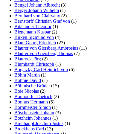
Bengel Johann Albrecht
(3)
Berger Johann Wilhelm
(1)
Bernhard von Clairvaux
(2)
Bernstorff Christian Graf von
(1)
Bibliander Theodor
(1)
Bienemann Kaspar
(2)
Birken Sigmund von
(4)
Blaul Georg Friedrich
(23)
Blaurer von Giersberg Ambrosius
(11)
Blaurer von Giersberg Thomas
(7)
Blaurock Jörg
(2)
Blumhardt Christoph
(1)
Bogatzky Carl Heinrich von
(6)
Böhm Martin
(1)
Böhme David
(1)
Böhmische Brüder
(15)
Boie Nicolas
(2)
Bonhoeffer Dietrich
(2)
Bonnus Hermann
(5)
Bornmeister Simon
(1)
Böschenstein Johann
(3)
Botzheim Johannes
(1)
Breithaupt Joachim Justus
(1)
Brockhaus Carl
(13)