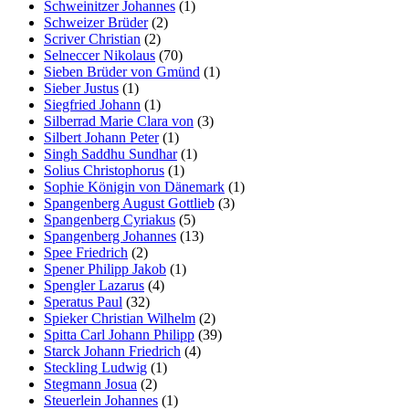
Schweinitzer Johannes
(1)
Schweizer Brüder
(2)
Scriver Christian
(2)
Selneccer Nikolaus
(70)
Sieben Brüder von Gmünd
(1)
Sieber Justus
(1)
Siegfried Johann
(1)
Silberrad Marie Clara von
(3)
Silbert Johann Peter
(1)
Singh Saddhu Sundhar
(1)
Solius Christophorus
(1)
Sophie Königin von Dänemark
(1)
Spangenberg August Gottlieb
(3)
Spangenberg Cyriakus
(5)
Spangenberg Johannes
(13)
Spee Friedrich
(2)
Spener Philipp Jakob
(1)
Spengler Lazarus
(4)
Speratus Paul
(32)
Spieker Christian Wilhelm
(2)
Spitta Carl Johann Philipp
(39)
Starck Johann Friedrich
(4)
Steckling Ludwig
(1)
Stegmann Josua
(2)
Steuerlein Johannes
(1)