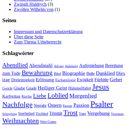
Zwingli Huldrych
(3)
Zwollen Wilhelm von
(1)
Seiten
Impressum und Datenschutzerklärung
Über diese Seite
Zum Thema Urheberrecht
Schlagwörter
Abendlied
Abendmahl
Bereitung
Auferstehung
Advent
Anbetung
Bewahrung
Biographie
Danklied
zum Tode
Dies
Buße
Bibel
Gebet
irae
Erlösung
Ewigkeit
Fürbitte
Dreieinigkeit
Eschatologie
Jesus
Heiliger Geist
Himmelfahrt
Glaube
Gnade
Gericht
Loblied
Liebe
Morgenlied
Karfreitag
Kirche
Psalter
Nachfolge
Ostern
Passion
Neujahr
Parusie
Trost
Vergebung
Trinität
Sterbelied
Tischlied
Vater
Vertrauen
Schöpfung
Weihnachten
Wort Gottes