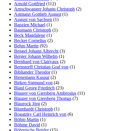
Arnold Gottfried
(112)
Arnschwanger Johann Christoph
(2)
Astmann Gottlieb August
(1)
August von Sachsen
(1)
Bapzien Michael
(1)
Baumann Christoph
(1)
Beck Magdalene
(1)
Becker Cornelius
(2)
Behm Martin
(92)
Bengel Johann Albrecht
(3)
Berger Johann Wilhelm
(1)
Bernhard von Clairvaux
(2)
Bernstorff Christian Graf von
(1)
Bibliander Theodor
(1)
Bienemann Kaspar
(2)
Birken Sigmund von
(4)
Blaul Georg Friedrich
(23)
Blaurer von Giersberg Ambrosius
(11)
Blaurer von Giersberg Thomas
(7)
Blaurock Jörg
(2)
Blumhardt Christoph
(1)
Bogatzky Carl Heinrich von
(6)
Böhm Martin
(1)
Böhme David
(1)
Böhmische Brüder
(15)