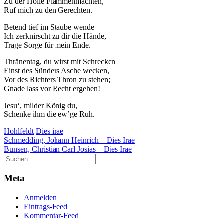
Zu der Hölle Flammenmächten,
Ruf mich zu den Gerechten.
Betend tief im Staube wende
Ich zerknirscht zu dir die Hände,
Trage Sorge für mein Ende.
Thränentag, du wirst mit Schrecken
Einst des Sünders Asche wecken,
Vor des Richters Thron zu stehen;
Gnade lass vor Recht ergehen!
Jesu‘, milder König du,
Schenke ihm die ew’ge Ruh.
Hohlfeldt
Dies irae
Beitragsnavigation
Schmedding, Johann Heinrich – Dies Irae
Bunsen, Christian Carl Josias – Dies Irae
Meta
Anmelden
Eintrags-Feed
Kommentar-Feed