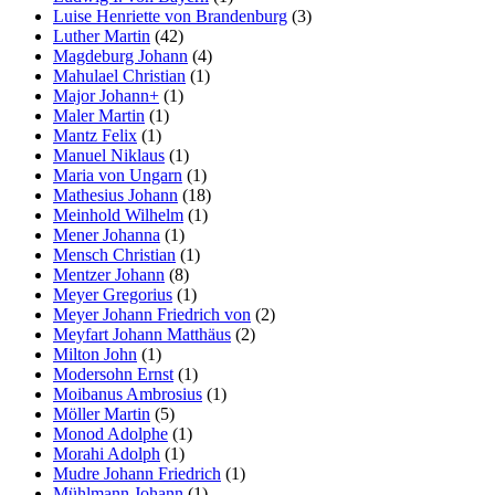
Luise Henriette von Brandenburg
(3)
Luther Martin
(42)
Magdeburg Johann
(4)
Mahulael Christian
(1)
Major Johann+
(1)
Maler Martin
(1)
Mantz Felix
(1)
Manuel Niklaus
(1)
Maria von Ungarn
(1)
Mathesius Johann
(18)
Meinhold Wilhelm
(1)
Mener Johanna
(1)
Mensch Christian
(1)
Mentzer Johann
(8)
Meyer Gregorius
(1)
Meyer Johann Friedrich von
(2)
Meyfart Johann Matthäus
(2)
Milton John
(1)
Modersohn Ernst
(1)
Moibanus Ambrosius
(1)
Möller Martin
(5)
Monod Adolphe
(1)
Morahi Adolph
(1)
Mudre Johann Friedrich
(1)
Mühlmann Johann
(1)