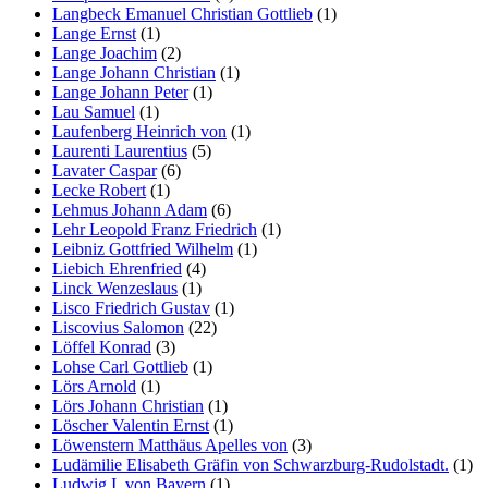
Langbeck Emanuel Christian Gottlieb
(1)
Lange Ernst
(1)
Lange Joachim
(2)
Lange Johann Christian
(1)
Lange Johann Peter
(1)
Lau Samuel
(1)
Laufenberg Heinrich von
(1)
Laurenti Laurentius
(5)
Lavater Caspar
(6)
Lecke Robert
(1)
Lehmus Johann Adam
(6)
Lehr Leopold Franz Friedrich
(1)
Leibniz Gottfried Wilhelm
(1)
Liebich Ehrenfried
(4)
Linck Wenzeslaus
(1)
Lisco Friedrich Gustav
(1)
Liscovius Salomon
(22)
Löffel Konrad
(3)
Lohse Carl Gottlieb
(1)
Lörs Arnold
(1)
Lörs Johann Christian
(1)
Löscher Valentin Ernst
(1)
Löwenstern Matthäus Apelles von
(3)
Ludämilie Elisabeth Gräfin von Schwarzburg-Rudolstadt.
(1)
Ludwig I. von Bayern
(1)