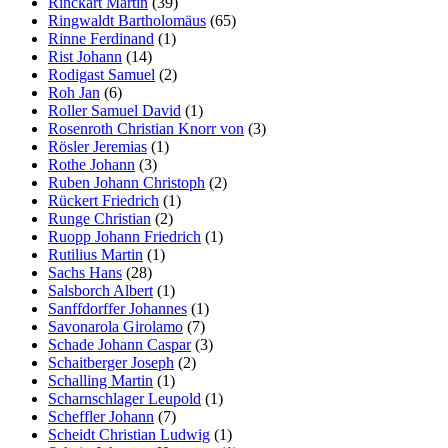
Rinckart Martin
(39)
Ringwaldt Bartholomäus
(65)
Rinne Ferdinand
(1)
Rist Johann
(14)
Rodigast Samuel
(2)
Roh Jan
(6)
Roller Samuel David
(1)
Rosenroth Christian Knorr von
(3)
Rösler Jeremias
(1)
Rothe Johann
(3)
Ruben Johann Christoph
(2)
Rückert Friedrich
(1)
Runge Christian
(2)
Ruopp Johann Friedrich
(1)
Rutilius Martin
(1)
Sachs Hans
(28)
Salsborch Albert
(1)
Sanffdorffer Johannes
(1)
Savonarola Girolamo
(7)
Schade Johann Caspar
(3)
Schaitberger Joseph
(2)
Schalling Martin
(1)
Scharnschlager Leupold
(1)
Scheffler Johann
(7)
Scheidt Christian Ludwig
(1)