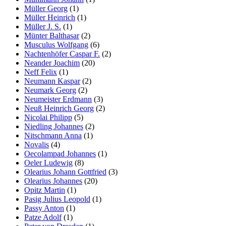
Müller Georg
(1)
Müller Heinrich
(1)
Müller J. S.
(1)
Münter Balthasar
(2)
Musculus Wolfgang
(6)
Nachtenhöfer Caspar F.
(2)
Neander Joachim
(20)
Neff Felix
(1)
Neumann Kaspar
(2)
Neumark Georg
(2)
Neumeister Erdmann
(3)
Neuß Heinrich Georg
(2)
Nicolai Philipp
(5)
Niedling Johannes
(2)
Nitschmann Anna
(1)
Novalis
(4)
Oecolampad Johannes
(1)
Oeler Ludewig
(8)
Olearius Johann Gottfried
(3)
Olearius Johannes
(20)
Opitz Martin
(1)
Pasig Julius Leopold
(1)
Passy Anton
(1)
Patze Adolf
(1)