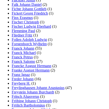
Falckner Justus
(1)
Falk Johann Daniel
(2)
Fichte Johann Gottlieb
(1)
Fickert Georg Friedrich
(1)
Finx Erasmus
(1)
Fischer Christoph
(1)
Fischer Ludwig Eberhard
(1)
Flemming Paul
(2)
Fliedner Fritz
(1)
Follen Adolph Ludwig
(1)
Forstenborch Wylhelm
(1)
Franck Johann
(55)
Franck Michael
(1)
Franck Petrus
(1)
Franck Salomo
(27)
Francke August Hermann
(2)
Franke August Hermann
(2)
Franz Ignaz
(1)
Freder Johann
(16)
Freyberg H.
(1)
Freylinghausen Johann Anastasius
(47)
Freystein Johann Burchardt
(2)
Fritsch Ahasverus
(1)
Fröbing Johann Christoph
(1)
Frölich Bartholomäus
(1)