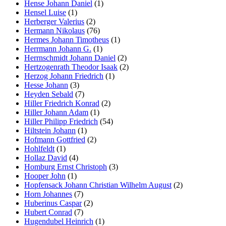
Hense Johann Daniel
(1)
Hensel Luise
(1)
Herberger Valerius
(2)
Hermann Nikolaus
(76)
Hermes Johann Timotheus
(1)
Herrmann Johann G.
(1)
Herrnschmidt Johann Daniel
(2)
Hertzogenrath Theodor Isaak
(2)
Herzog Johann Friedrich
(1)
Hesse Johann
(3)
Heyden Sebald
(7)
Hiller Friedrich Konrad
(2)
Hiller Johann Adam
(1)
Hiller Philipp Friedrich
(54)
Hiltstein Johann
(1)
Hofmann Gottfried
(2)
Hohlfeldt
(1)
Hollaz David
(4)
Homburg Ernst Christoph
(3)
Hooper John
(1)
Hopfensack Johann Christian Wilhelm August
(2)
Horn Johannes
(7)
Huberinus Caspar
(2)
Hubert Conrad
(7)
Hugendubel Heinrich
(1)