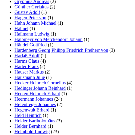
Gryphius Andreas
(2)
Günther Cyriakus
(2)
Gustav Adolf
(1)
Hagen Peter von
(1)
Hahn Johann Michael
(1)
Hähnel
(1)
Hailmann Ludwig
(1)
Halbmeyr von Merckendorf Johann
(1)
Händel Gottfried
(1)
Hardenberg Georg Philipp Friedrich Freiherr von
(3)
Harlaß Adolf
(2)
Harms Claus
(4)
Härter Franz
(2)
Hauser Markus
(2)
Hausmann Julie
(1)
Hecker Heinrich Cornelius
(4)
Hedinger Johann Reinhard
(1)
Heeren Heinrich Erhard
(1)
Heermann Johannes
(24)
Hefentreger Johannes
(2)
Hegenwalt Erhard
(1)
Held Heinrich
(1)
Helder Bartholomäus
(3)
Helder Bernhard
(1)
Helmbold Ludwig
(23)