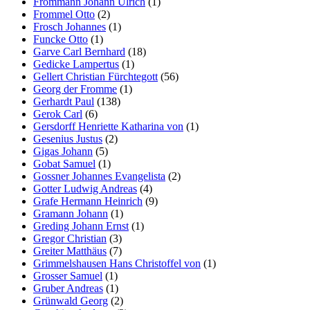
Frommann Johann Ulrich
(1)
Frommel Otto
(2)
Frosch Johannes
(1)
Funcke Otto
(1)
Garve Carl Bernhard
(18)
Gedicke Lampertus
(1)
Gellert Christian Fürchtegott
(56)
Georg der Fromme
(1)
Gerhardt Paul
(138)
Gerok Carl
(6)
Gersdorff Henriette Katharina von
(1)
Gesenius Justus
(2)
Gigas Johann
(5)
Gobat Samuel
(1)
Gossner Johannes Evangelista
(2)
Gotter Ludwig Andreas
(4)
Grafe Hermann Heinrich
(9)
Gramann Johann
(1)
Greding Johann Ernst
(1)
Gregor Christian
(3)
Greiter Matthäus
(7)
Grimmelshausen Hans Christoffel von
(1)
Grosser Samuel
(1)
Gruber Andreas
(1)
Grünwald Georg
(2)