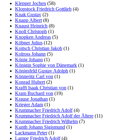
Klepper Jochen
(58)
Klopstock Friedrich Gottlieb
(4)
Knak Gustav
(2)
Knapp Albert
(8)
Knaust Heinrich
(8)
Knoll Christoph
(1)
Knopken Andreas
(5)
Köbner Julius
(12)
Koitsch Christian Jakob
(1)
Kolross Johann
(5)
König Johann
(1)
Königin Sophie von Dänemark
(1)
Königsfeld Gustav Adolph
(1)
Könneritz Carl von
(1)
Konrad Hubert
(2)
Krafft Isaak Christian von
(1)
Kram Buchard von
(19)
Krause Jonathan
(1)
Krieger Adam
(1)
Krummacher Friedrich Adolf
(4)
Krummacher Friedrich Adolf der Ältere
(11)
Krummacher Friedrich Wilhelm
(7)
Kunth Johann Sigismund
(1)
Lackmann Peter
(1)
Lampe Friedrich Adolf
(4)