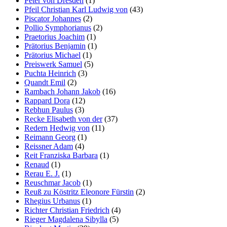
Peter von Dresden
(1)
Pfeil Christian Karl Ludwig von
(43)
Piscator Johannes
(2)
Pollio Symphorianus
(2)
Praetorius Joachim
(1)
Prätorius Benjamin
(1)
Prätorius Michael
(1)
Preiswerk Samuel
(5)
Puchta Heinrich
(3)
Quandt Emil
(2)
Rambach Johann Jakob
(16)
Rappard Dora
(12)
Rebhun Paulus
(3)
Recke Elisabeth von der
(37)
Redern Hedwig von
(11)
Reimann Georg
(1)
Reissner Adam
(4)
Reit Franziska Barbara
(1)
Renaud
(1)
Rerau E. J.
(1)
Reuschmar Jacob
(1)
Reuß zu Köstritz Eleonore Fürstin
(2)
Rhegius Urbanus
(1)
Richter Christian Friedrich
(4)
Rieger Magdalena Sibylla
(5)