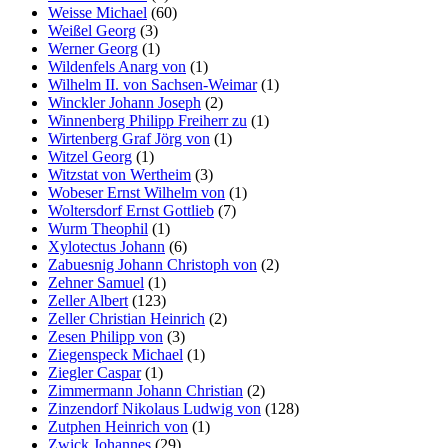
Weisse Michael
(60)
Weißel Georg
(3)
Werner Georg
(1)
Wildenfels Anarg von
(1)
Wilhelm II. von Sachsen-Weimar
(1)
Winckler Johann Joseph
(2)
Winnenberg Philipp Freiherr zu
(1)
Wirtenberg Graf Jörg von
(1)
Witzel Georg
(1)
Witzstat von Wertheim
(3)
Wobeser Ernst Wilhelm von
(1)
Woltersdorf Ernst Gottlieb
(7)
Wurm Theophil
(1)
Xylotectus Johann
(6)
Zabuesnig Johann Christoph von
(2)
Zehner Samuel
(1)
Zeller Albert
(123)
Zeller Christian Heinrich
(2)
Zesen Philipp von
(3)
Ziegenspeck Michael
(1)
Ziegler Caspar
(1)
Zimmermann Johann Christian
(2)
Zinzendorf Nikolaus Ludwig von
(128)
Zutphen Heinrich von
(1)
Zwick Johannes
(29)