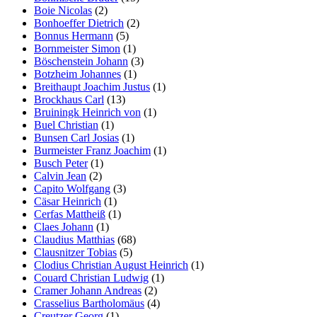
Boie Nicolas
(2)
Bonhoeffer Dietrich
(2)
Bonnus Hermann
(5)
Bornmeister Simon
(1)
Böschenstein Johann
(3)
Botzheim Johannes
(1)
Breithaupt Joachim Justus
(1)
Brockhaus Carl
(13)
Bruiningk Heinrich von
(1)
Buel Christian
(1)
Bunsen Carl Josias
(1)
Burmeister Franz Joachim
(1)
Busch Peter
(1)
Calvin Jean
(2)
Capito Wolfgang
(3)
Cäsar Heinrich
(1)
Cerfas Mattheiß
(1)
Claes Johann
(1)
Claudius Matthias
(68)
Clausnitzer Tobias
(5)
Clodius Christian August Heinrich
(1)
Couard Christian Ludwig
(1)
Cramer Johann Andreas
(2)
Crasselius Bartholomäus
(4)
Creutzer Georg
(1)