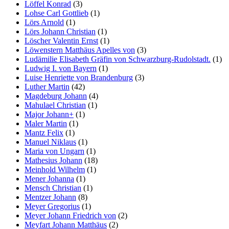
Löffel Konrad
(3)
Lohse Carl Gottlieb
(1)
Lörs Arnold
(1)
Lörs Johann Christian
(1)
Löscher Valentin Ernst
(1)
Löwenstern Matthäus Apelles von
(3)
Ludämilie Elisabeth Gräfin von Schwarzburg-Rudolstadt.
(1)
Ludwig I. von Bayern
(1)
Luise Henriette von Brandenburg
(3)
Luther Martin
(42)
Magdeburg Johann
(4)
Mahulael Christian
(1)
Major Johann+
(1)
Maler Martin
(1)
Mantz Felix
(1)
Manuel Niklaus
(1)
Maria von Ungarn
(1)
Mathesius Johann
(18)
Meinhold Wilhelm
(1)
Mener Johanna
(1)
Mensch Christian
(1)
Mentzer Johann
(8)
Meyer Gregorius
(1)
Meyer Johann Friedrich von
(2)
Meyfart Johann Matthäus
(2)