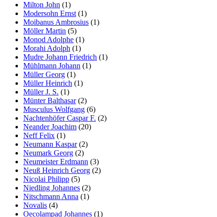
Milton John
(1)
Modersohn Ernst
(1)
Moibanus Ambrosius
(1)
Möller Martin
(5)
Monod Adolphe
(1)
Morahi Adolph
(1)
Mudre Johann Friedrich
(1)
Mühlmann Johann
(1)
Müller Georg
(1)
Müller Heinrich
(1)
Müller J. S.
(1)
Münter Balthasar
(2)
Musculus Wolfgang
(6)
Nachtenhöfer Caspar F.
(2)
Neander Joachim
(20)
Neff Felix
(1)
Neumann Kaspar
(2)
Neumark Georg
(2)
Neumeister Erdmann
(3)
Neuß Heinrich Georg
(2)
Nicolai Philipp
(5)
Niedling Johannes
(2)
Nitschmann Anna
(1)
Novalis
(4)
Oecolampad Johannes
(1)