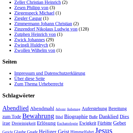
Zeller Christian Heinrich
(2)
Zesen Philipp von
(3)
Ziegenspeck Michael
(1)
Ziegler Caspar
(1)
Zimmermann Johann Christian
(2)
Zinzendorf Nikolaus Ludwig von
(128)
Zutphen Heinrich von
(1)
Zwick Johannes
(29)
Zwingli Huldrych
(3)
Zwollen Wilhelm von
(1)
Seiten
Impressum und Datenschutzerklärung
Über diese Seite
Zum Thema Urheberrecht
Schlagwörter
Abendlied
Abendmahl
Bereitung
Auferstehung
Advent
Anbetung
Bewahrung
Biographie
Danklied
zum Tode
Dies
Buße
Bibel
Gebet
irae
Erlösung
Ewigkeit
Fürbitte
Dreieinigkeit
Eschatologie
Jesus
Heiliger Geist
Himmelfahrt
Glaube
Gnade
Gericht