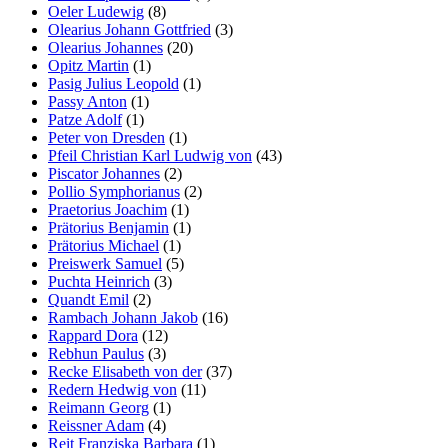
Oeler Ludewig
(8)
Olearius Johann Gottfried
(3)
Olearius Johannes
(20)
Opitz Martin
(1)
Pasig Julius Leopold
(1)
Passy Anton
(1)
Patze Adolf
(1)
Peter von Dresden
(1)
Pfeil Christian Karl Ludwig von
(43)
Piscator Johannes
(2)
Pollio Symphorianus
(2)
Praetorius Joachim
(1)
Prätorius Benjamin
(1)
Prätorius Michael
(1)
Preiswerk Samuel
(5)
Puchta Heinrich
(3)
Quandt Emil
(2)
Rambach Johann Jakob
(16)
Rappard Dora
(12)
Rebhun Paulus
(3)
Recke Elisabeth von der
(37)
Redern Hedwig von
(11)
Reimann Georg
(1)
Reissner Adam
(4)
Reit Franziska Barbara
(1)