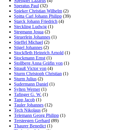
Spengler Lazarus
(4)
Speratus Paul
(32)
Spieker Christian Wilhelm
(2)
Spitta Carl Johann Philipp
(39)
Starck Johann Friedrich
(4)
Steckling Ludwig
(1)
Stegmann Josua
(2)
Steuerlein Johannes
(1)
Stieffel Michael
(2)
Stigel Johannes
(2)
Stockfleth Heinrich Arnold
(1)
Stockmann Ernst
(1)
Stollberg Anna Gräfin von
(1)
Strauß Victor von
(4)
Sturm Christoph Christian
(1)
Sturm Julius
(2)
Sudermann Daniel
(1)
Sylten Werner
(1)
Tafinger G. W.
(1)
Tapp Jacob
(1)
Tauler Johannes
(12)
Tech Nikolaus
(5)
Telemann Georg Philipp
(1)
Tersteegen Gerhard
(89)
Thaurer Benedict
(1)