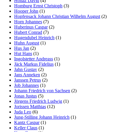
Hollaz David
(4)
Homburg Ernst Christoph
(3)
Hooper John
(1)
Hopfensack Johann Christian Wilhelm August
(2)
Horn Johannes
(7)
Huberinus Caspar
(2)
Hubert Conrad
(7)
Hugendubel Heinrich
(1)
Huhn August
(1)
Hus Jan
(2)
Hut Hans
(1)
Ingolstetter Andreass
(1)
Jäck Markus Fidelius
(1)
Jahn Gustav
(2)
Jans Anneken
(2)
Janssen Petrus
(2)
Job Johannes
(1)
Johann Friedrich von Sachsen
(2)
Jonas Justus
(5)
Jörgens Friedrich Ludwig
(1)
Jorissen Matthias
(12)
Juda Leo
(6)
Jung-Stilling Johann Heinrich
(1)
Kantz Caspar
(1)
Keller Claus
(1)