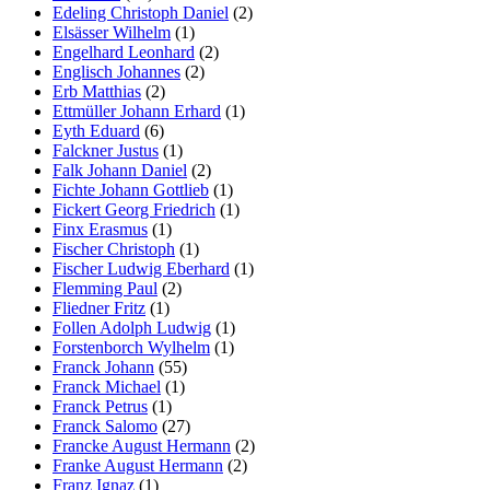
Edeling Christoph Daniel
(2)
Elsässer Wilhelm
(1)
Engelhard Leonhard
(2)
Englisch Johannes
(2)
Erb Matthias
(2)
Ettmüller Johann Erhard
(1)
Eyth Eduard
(6)
Falckner Justus
(1)
Falk Johann Daniel
(2)
Fichte Johann Gottlieb
(1)
Fickert Georg Friedrich
(1)
Finx Erasmus
(1)
Fischer Christoph
(1)
Fischer Ludwig Eberhard
(1)
Flemming Paul
(2)
Fliedner Fritz
(1)
Follen Adolph Ludwig
(1)
Forstenborch Wylhelm
(1)
Franck Johann
(55)
Franck Michael
(1)
Franck Petrus
(1)
Franck Salomo
(27)
Francke August Hermann
(2)
Franke August Hermann
(2)
Franz Ignaz
(1)