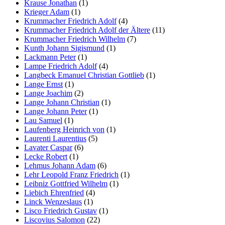
Krause Jonathan
(1)
Krieger Adam
(1)
Krummacher Friedrich Adolf
(4)
Krummacher Friedrich Adolf der Ältere
(11)
Krummacher Friedrich Wilhelm
(7)
Kunth Johann Sigismund
(1)
Lackmann Peter
(1)
Lampe Friedrich Adolf
(4)
Langbeck Emanuel Christian Gottlieb
(1)
Lange Ernst
(1)
Lange Joachim
(2)
Lange Johann Christian
(1)
Lange Johann Peter
(1)
Lau Samuel
(1)
Laufenberg Heinrich von
(1)
Laurenti Laurentius
(5)
Lavater Caspar
(6)
Lecke Robert
(1)
Lehmus Johann Adam
(6)
Lehr Leopold Franz Friedrich
(1)
Leibniz Gottfried Wilhelm
(1)
Liebich Ehrenfried
(4)
Linck Wenzeslaus
(1)
Lisco Friedrich Gustav
(1)
Liscovius Salomon
(22)