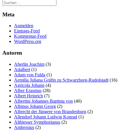
Meta
Anmelden
Eintrags-Feed
Kommentar-Feed
WordPress.org
Autoren
Aberlin Joachim
(3)
Adalbert
(1)
Adam von Fulda
(1)
Aemilia Juliana Gräfin zu Schwarzburg-Rudolstadt
(16)
Agricola Johann
(4)
Alber Erasmus
(28)
Albert Heinrich
(7)
Albertini Johannes Baptista von
(40)
Albinus Johann Georg
(2)
Albrecht der Jüngere von Brandenburg
(2)
Allendorf Johann Ludwig Konrad
(1)
Altbiesser Symphorianus
(2)
Ambrosius
(2)