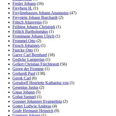
Freder Johann
(16)
Freyberg H.
(1)
Freylinghausen Johann Anastasius
(47)
Freystein Johann Burchardt
(2)
Fritsch Ahasverus
(1)
Fröbing Johann Christoph
(1)
Frölich Bartholomäus
(1)
Frommann Johann Ulrich
(1)
Frommel Otto
(2)
Frosch Johannes
(1)
Funcke Otto
(1)
Garve Carl Bernhard
(18)
Gedicke Lampertus
(1)
Gellert Christian Fürchtegott
(56)
Georg der Fromme
(1)
Gerhardt Paul
(138)
Gerok Carl
(6)
Gersdorff Henriette Katharina von
(1)
Gesenius Justus
(2)
Gigas Johann
(5)
Gobat Samuel
(1)
Gossner Johannes Evangelista
(2)
Gotter Ludwig Andreas
(4)
Grafe Hermann Heinrich
(9)
Gramann Johann
(1)