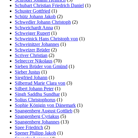
Schubart Christian Friedrich Daniel
(1)
Schuster Gottfried
(1)
Schütz Johann Jakob
(2)
Schwedler Johann Christoph
(2)
Schweichardt Anna
(1)
Schweiger Rupert
(1)
Schweinick Hans Christoph von
(1)
Schweinitzer Johannes
(1)
Schweizer Brüder
(2)
Scriver Christian
(2)
Selneccer Nikolaus
(70)
Sieben Brüder von Gmünd
(1)
Sieber Justus
(1)
Siegfried Johann
(1)
Silberrad Marie Clara von
(3)
Silbert Johann Peter
(1)
Singh Saddhu Sundhar
(1)
Solius Christophorus
(1)
Sophie Königin von Dänemark
(1)
Spangenberg August Gottlieb
(3)
Spangenberg Cyriakus
(5)
Spangenberg Johannes
(13)
Spee Friedrich
(2)
Spener Philipp Jakob
(1)