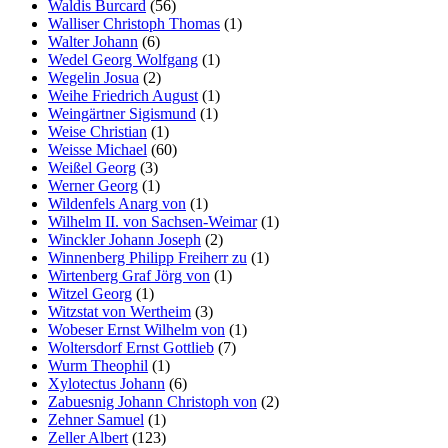
Waldis Burcard
(56)
Walliser Christoph Thomas
(1)
Walter Johann
(6)
Wedel Georg Wolfgang
(1)
Wegelin Josua
(2)
Weihe Friedrich August
(1)
Weingärtner Sigismund
(1)
Weise Christian
(1)
Weisse Michael
(60)
Weißel Georg
(3)
Werner Georg
(1)
Wildenfels Anarg von
(1)
Wilhelm II. von Sachsen-Weimar
(1)
Winckler Johann Joseph
(2)
Winnenberg Philipp Freiherr zu
(1)
Wirtenberg Graf Jörg von
(1)
Witzel Georg
(1)
Witzstat von Wertheim
(3)
Wobeser Ernst Wilhelm von
(1)
Woltersdorf Ernst Gottlieb
(7)
Wurm Theophil
(1)
Xylotectus Johann
(6)
Zabuesnig Johann Christoph von
(2)
Zehner Samuel
(1)
Zeller Albert
(123)