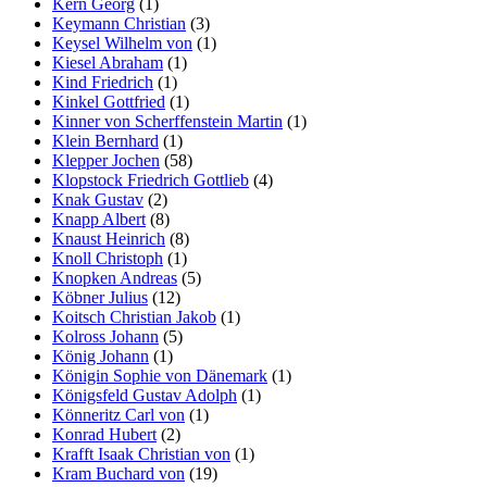
Kern Georg
(1)
Keymann Christian
(3)
Keysel Wilhelm von
(1)
Kiesel Abraham
(1)
Kind Friedrich
(1)
Kinkel Gottfried
(1)
Kinner von Scherffenstein Martin
(1)
Klein Bernhard
(1)
Klepper Jochen
(58)
Klopstock Friedrich Gottlieb
(4)
Knak Gustav
(2)
Knapp Albert
(8)
Knaust Heinrich
(8)
Knoll Christoph
(1)
Knopken Andreas
(5)
Köbner Julius
(12)
Koitsch Christian Jakob
(1)
Kolross Johann
(5)
König Johann
(1)
Königin Sophie von Dänemark
(1)
Königsfeld Gustav Adolph
(1)
Könneritz Carl von
(1)
Konrad Hubert
(2)
Krafft Isaak Christian von
(1)
Kram Buchard von
(19)