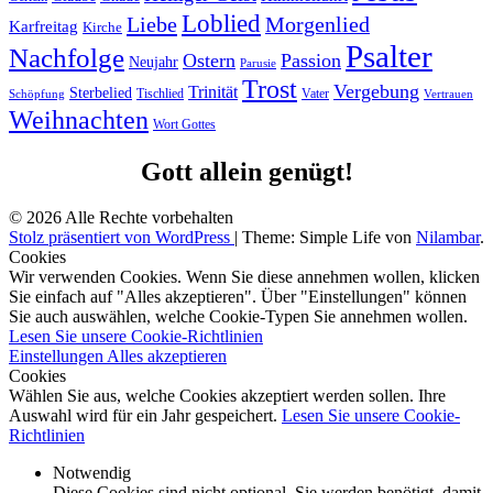
Loblied
Liebe
Morgenlied
Karfreitag
Kirche
Psalter
Nachfolge
Ostern
Passion
Neujahr
Parusie
Trost
Vergebung
Trinität
Sterbelied
Tischlied
Vater
Vertrauen
Schöpfung
Weihnachten
Wort Gottes
Gott allein genügt!
© 2026 Alle Rechte vorbehalten
Stolz präsentiert von WordPress
|
Theme: Simple Life von
Nilambar
.
Cookies
Wir verwenden Cookies. Wenn Sie diese annehmen wollen, klicken
Sie einfach auf "Alles akzeptieren". Über "Einstellungen" können
Sie auch auswählen, welche Cookie-Typen Sie annehmen wollen.
Lesen Sie unsere Cookie-Richtlinien
Einstellungen
Alles akzeptieren
Cookies
Wählen Sie aus, welche Cookies akzeptiert werden sollen. Ihre
Auswahl wird für ein Jahr gespeichert.
Lesen Sie unsere Cookie-
Richtlinien
Notwendig
Diese Cookies sind nicht optional. Sie werden benötigt, damit