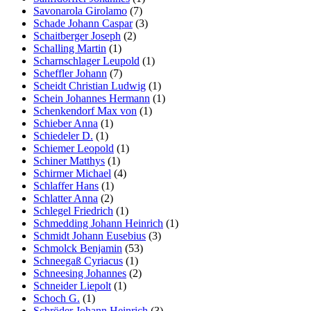
Savonarola Girolamo
(7)
Schade Johann Caspar
(3)
Schaitberger Joseph
(2)
Schalling Martin
(1)
Scharnschlager Leupold
(1)
Scheffler Johann
(7)
Scheidt Christian Ludwig
(1)
Schein Johannes Hermann
(1)
Schenkendorf Max von
(1)
Schieber Anna
(1)
Schiedeler D.
(1)
Schiemer Leopold
(1)
Schiner Matthys
(1)
Schirmer Michael
(4)
Schlaffer Hans
(1)
Schlatter Anna
(2)
Schlegel Friedrich
(1)
Schmedding Johann Heinrich
(1)
Schmidt Johann Eusebius
(3)
Schmolck Benjamin
(53)
Schneegaß Cyriacus
(1)
Schneesing Johannes
(2)
Schneider Liepolt
(1)
Schoch G.
(1)
Schröder Johann Heinrich
(3)