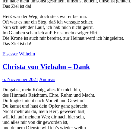
Ich habe nicht umsonst gestritten, umsonst gefleht, umsonst gelitten.
Das Ziel ist da!
Heiß war der Weg, doch stets war er bei mir.
Oft war es nur ein Steg, daß ich verzagte schier.
Nun schließt der Lauf, ich hab mich nicht geirrt.
Im Glauben schau ich auf: Er ist mein ewiger Hirt.
Die Krone ist auch mir bereitet, zur Heimat werd ich hingeleitet.
Das Ziel ist da!
Elsässer Wilhelm
Christa von Viebahn – Dank
6. November 2021
Andreas
Du gabst, mein König, alles für mich hin,
des Himmels Reichtum, Ehre, Ruhm und Macht.
Du fragtest nicht nach Vorteil und Gewinn!
Du kamst und hast dein Opfer ganz gebracht.
Nicht mehr als du, mein Herr, gewesen bist,
will ich auf meinem Weg dir nach hier sein,
und alles mir von dir geworden ist,
und deinem Dienste will ich’s wieder weihn.