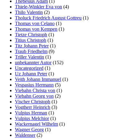
Thebesius Adam
(1)
Thiele-Winkler Eva von
(4)
Thilo Valentin
(2)
Tholuck Friedrich August Gottreu
(1)
Thomas von Celano
(1)
Thomas von Kempen
(1)
Tietze Christoph
(1)
Titius Christoph
(1)
Titz Johann Peter
(1)
Traub Friedhelm
(9)
Triller Valentin
(1)
unbekannter Autor
(152)
Uncategorized
(1)
Uz Johann Peter
(1)
Veith Johann Immanuel
(1)
Vespasius Hermann
(5)
Viebahn Christa von
(1)
Viebahn Georg von
(2)
Vischer Christoph
(1)
Vogtherr Heinrich
(3)
Vulpius Herman
(1)
Vulpius Melchior
(1)
Wackernagel Wilhelm
(1)
Wagner Georg
(1)
Waldenser
(2)