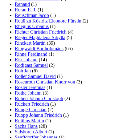
Renaud
(1)
Rerau E. J.
(1)
Reuschmar Jacob
(1)
Reuß zu Köstritz Eleonore Fürstin
(2)
Rhegius Urbanus
(1)
Richter Christian Friedrich
(4)
Rieger Magdalena Sibylla
(5)
Rinckart Martin
(39)
Ringwaldt Bartholomäus
(65)
Rinne Ferdinand
(1)
Rist Johann
(14)
Rodigast Samuel
(2)
Roh Jan
(6)
Roller Samuel David
(1)
Rosenroth Christian Knorr von
(3)
Rösler Jeremias
(1)
Rothe Johann
(3)
Ruben Johann Christoph
(2)
Rückert Friedrich
(1)
Runge Christian
(2)
Ruopp Johann Friedrich
(1)
Rutilius Martin
(1)
Sachs Hans
(28)
Salsborch Albert
(1)
Sanffdorffer Johannes
(1)