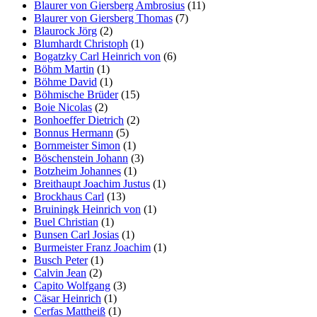
Blaurer von Giersberg Ambrosius
(11)
Blaurer von Giersberg Thomas
(7)
Blaurock Jörg
(2)
Blumhardt Christoph
(1)
Bogatzky Carl Heinrich von
(6)
Böhm Martin
(1)
Böhme David
(1)
Böhmische Brüder
(15)
Boie Nicolas
(2)
Bonhoeffer Dietrich
(2)
Bonnus Hermann
(5)
Bornmeister Simon
(1)
Böschenstein Johann
(3)
Botzheim Johannes
(1)
Breithaupt Joachim Justus
(1)
Brockhaus Carl
(13)
Bruiningk Heinrich von
(1)
Buel Christian
(1)
Bunsen Carl Josias
(1)
Burmeister Franz Joachim
(1)
Busch Peter
(1)
Calvin Jean
(2)
Capito Wolfgang
(3)
Cäsar Heinrich
(1)
Cerfas Mattheiß
(1)