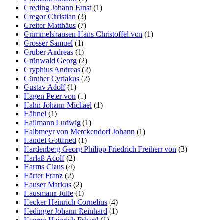
Greding Johann Ernst
(1)
Gregor Christian
(3)
Greiter Matthäus
(7)
Grimmelshausen Hans Christoffel von
(1)
Grosser Samuel
(1)
Gruber Andreas
(1)
Grünwald Georg
(2)
Gryphius Andreas
(2)
Günther Cyriakus
(2)
Gustav Adolf
(1)
Hagen Peter von
(1)
Hahn Johann Michael
(1)
Hähnel
(1)
Hailmann Ludwig
(1)
Halbmeyr von Merckendorf Johann
(1)
Händel Gottfried
(1)
Hardenberg Georg Philipp Friedrich Freiherr von
(3)
Harlaß Adolf
(2)
Harms Claus
(4)
Härter Franz
(2)
Hauser Markus
(2)
Hausmann Julie
(1)
Hecker Heinrich Cornelius
(4)
Hedinger Johann Reinhard
(1)
Heeren Heinrich Erhard
(1)