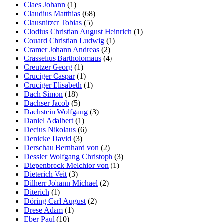
Claes Johann
(1)
Claudius Matthias
(68)
Clausnitzer Tobias
(5)
Clodius Christian August Heinrich
(1)
Couard Christian Ludwig
(1)
Cramer Johann Andreas
(2)
Crasselius Bartholomäus
(4)
Creutzer Georg
(1)
Cruciger Caspar
(1)
Cruciger Elisabeth
(1)
Dach Simon
(18)
Dachser Jacob
(5)
Dachstein Wolfgang
(3)
Daniel Adalbert
(1)
Decius Nikolaus
(6)
Denicke David
(3)
Derschau Bernhard von
(2)
Dessler Wolfgang Christoph
(3)
Diepenbrock Melchior von
(1)
Dieterich Veit
(3)
Dilherr Johann Michael
(2)
Diterich
(1)
Döring Carl August
(2)
Drese Adam
(1)
Eber Paul
(10)