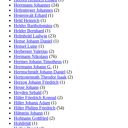
Heermann Johannes
(24)
Hefentreger Johannes
(2)
Hegenwalt Erhard
(1)
Held Heinrich
(1)
Helder Bartholomäus
(3)
Helder Bernhard
(1)
Helmbold Ludwig
(23)
Hense Johann Daniel
(1)
Hensel Luise
(1)
Herberger Valerius
(2)
Hermann Nikolaus
(76)
Hermes Johann Timotheus
(1)
Herrmann Johann G.
(1)
Herrnschmidt Johann Daniel
(2)
Hertzogenrath Theodor Isaak
(2)
Herzog Johann Friedrich
(1)
Hesse Johann
(3)
Heyden Sebald
(7)
Hiller Friedrich Konrad
(2)
Hiller Johann Adam
(1)
Hiller Philipp Friedrich
(54)
Hiltstein Johann
(1)
Hofmann Gottfried
(2)
Hohlfeldt
(1)