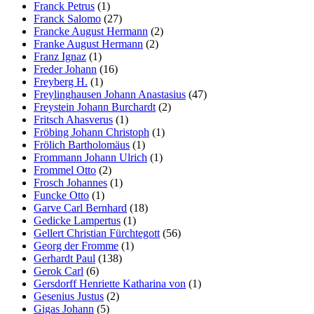
Franck Petrus
(1)
Franck Salomo
(27)
Francke August Hermann
(2)
Franke August Hermann
(2)
Franz Ignaz
(1)
Freder Johann
(16)
Freyberg H.
(1)
Freylinghausen Johann Anastasius
(47)
Freystein Johann Burchardt
(2)
Fritsch Ahasverus
(1)
Fröbing Johann Christoph
(1)
Frölich Bartholomäus
(1)
Frommann Johann Ulrich
(1)
Frommel Otto
(2)
Frosch Johannes
(1)
Funcke Otto
(1)
Garve Carl Bernhard
(18)
Gedicke Lampertus
(1)
Gellert Christian Fürchtegott
(56)
Georg der Fromme
(1)
Gerhardt Paul
(138)
Gerok Carl
(6)
Gersdorff Henriette Katharina von
(1)
Gesenius Justus
(2)
Gigas Johann
(5)