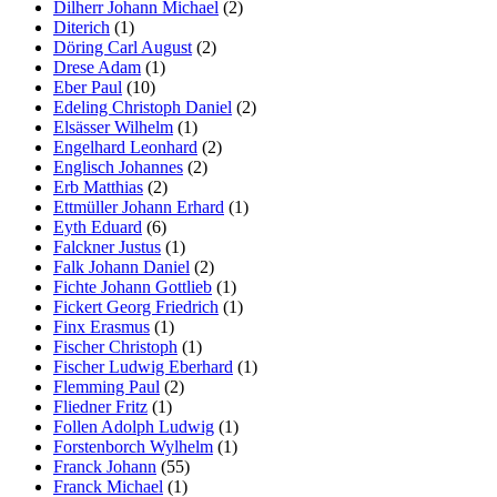
Dilherr Johann Michael
(2)
Diterich
(1)
Döring Carl August
(2)
Drese Adam
(1)
Eber Paul
(10)
Edeling Christoph Daniel
(2)
Elsässer Wilhelm
(1)
Engelhard Leonhard
(2)
Englisch Johannes
(2)
Erb Matthias
(2)
Ettmüller Johann Erhard
(1)
Eyth Eduard
(6)
Falckner Justus
(1)
Falk Johann Daniel
(2)
Fichte Johann Gottlieb
(1)
Fickert Georg Friedrich
(1)
Finx Erasmus
(1)
Fischer Christoph
(1)
Fischer Ludwig Eberhard
(1)
Flemming Paul
(2)
Fliedner Fritz
(1)
Follen Adolph Ludwig
(1)
Forstenborch Wylhelm
(1)
Franck Johann
(55)
Franck Michael
(1)