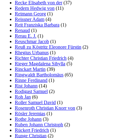
Recke Elisabeth von der
(37)
Redern Hedwig von
(11)
Reimann Georg
(1)
Reissner Adam
(4)
Reit Franziska Barbara
(1)
Renaud
(1)
Rerau E. J.
(1)
Reuschmar Jacob
(1)
Reuß zu Köstritz Eleonore Fürstin
(2)
Rhegius Urbanus
(1)
Richter Christian Friedrich
(4)
Rieger Magdalena Sibylla
(5)
Rinckart Martin
(39)
Ringwaldt Bartholomäus
(65)
Rinne Ferdinand
(1)
Rist Johann
(14)
Rodigast Samuel
(2)
Roh Jan
(6)
Roller Samuel David
(1)
Rosenroth Christian Knorr von
(3)
Rösler Jeremias
(1)
Rothe Johann
(3)
Ruben Johann Christoph
(2)
Rückert Friedrich
(1)
Runge Christian
(2)