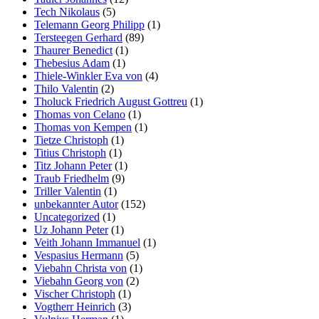
Tech Nikolaus
(5)
Telemann Georg Philipp
(1)
Tersteegen Gerhard
(89)
Thaurer Benedict
(1)
Thebesius Adam
(1)
Thiele-Winkler Eva von
(4)
Thilo Valentin
(2)
Tholuck Friedrich August Gottreu
(1)
Thomas von Celano
(1)
Thomas von Kempen
(1)
Tietze Christoph
(1)
Titius Christoph
(1)
Titz Johann Peter
(1)
Traub Friedhelm
(9)
Triller Valentin
(1)
unbekannter Autor
(152)
Uncategorized
(1)
Uz Johann Peter
(1)
Veith Johann Immanuel
(1)
Vespasius Hermann
(5)
Viebahn Christa von
(1)
Viebahn Georg von
(2)
Vischer Christoph
(1)
Vogtherr Heinrich
(3)