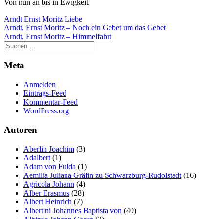
Von nun an bis in Ewigkeit.
Arndt Ernst Moritz
Liebe
Beitragsnavigation
Arndt, Ernst Moritz – Noch ein Gebet um das Gebet
Arndt, Ernst Moritz – Himmelfahrt
Meta
Anmelden
Eintrags-Feed
Kommentar-Feed
WordPress.org
Autoren
Aberlin Joachim
(3)
Adalbert
(1)
Adam von Fulda
(1)
Aemilia Juliana Gräfin zu Schwarzburg-Rudolstadt
(16)
Agricola Johann
(4)
Alber Erasmus
(28)
Albert Heinrich
(7)
Albertini Johannes Baptista von
(40)