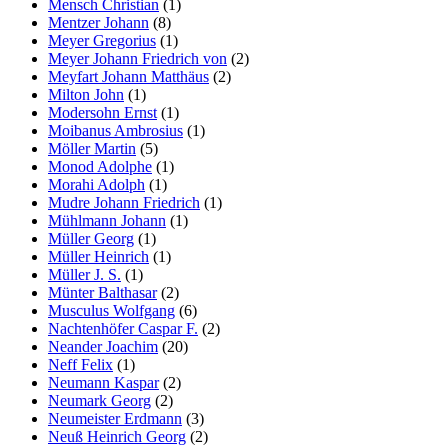
Mensch Christian
(1)
Mentzer Johann
(8)
Meyer Gregorius
(1)
Meyer Johann Friedrich von
(2)
Meyfart Johann Matthäus
(2)
Milton John
(1)
Modersohn Ernst
(1)
Moibanus Ambrosius
(1)
Möller Martin
(5)
Monod Adolphe
(1)
Morahi Adolph
(1)
Mudre Johann Friedrich
(1)
Mühlmann Johann
(1)
Müller Georg
(1)
Müller Heinrich
(1)
Müller J. S.
(1)
Münter Balthasar
(2)
Musculus Wolfgang
(6)
Nachtenhöfer Caspar F.
(2)
Neander Joachim
(20)
Neff Felix
(1)
Neumann Kaspar
(2)
Neumark Georg
(2)
Neumeister Erdmann
(3)
Neuß Heinrich Georg
(2)