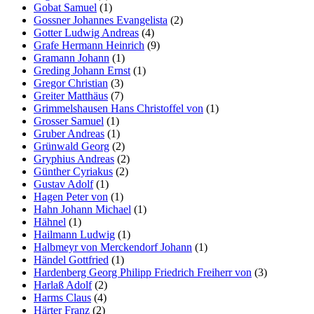
Gobat Samuel
(1)
Gossner Johannes Evangelista
(2)
Gotter Ludwig Andreas
(4)
Grafe Hermann Heinrich
(9)
Gramann Johann
(1)
Greding Johann Ernst
(1)
Gregor Christian
(3)
Greiter Matthäus
(7)
Grimmelshausen Hans Christoffel von
(1)
Grosser Samuel
(1)
Gruber Andreas
(1)
Grünwald Georg
(2)
Gryphius Andreas
(2)
Günther Cyriakus
(2)
Gustav Adolf
(1)
Hagen Peter von
(1)
Hahn Johann Michael
(1)
Hähnel
(1)
Hailmann Ludwig
(1)
Halbmeyr von Merckendorf Johann
(1)
Händel Gottfried
(1)
Hardenberg Georg Philipp Friedrich Freiherr von
(3)
Harlaß Adolf
(2)
Harms Claus
(4)
Härter Franz
(2)