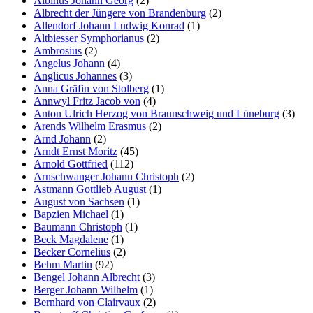
Albinus Johann Georg
(2)
Albrecht der Jüngere von Brandenburg
(2)
Allendorf Johann Ludwig Konrad
(1)
Altbiesser Symphorianus
(2)
Ambrosius
(2)
Angelus Johann
(4)
Anglicus Johannes
(3)
Anna Gräfin von Stolberg
(1)
Annwyl Fritz Jacob von
(4)
Anton Ulrich Herzog von Braunschweig und Lüneburg
(3)
Arends Wilhelm Erasmus
(2)
Arnd Johann
(2)
Arndt Ernst Moritz
(45)
Arnold Gottfried
(112)
Arnschwanger Johann Christoph
(2)
Astmann Gottlieb August
(1)
August von Sachsen
(1)
Bapzien Michael
(1)
Baumann Christoph
(1)
Beck Magdalene
(1)
Becker Cornelius
(2)
Behm Martin
(92)
Bengel Johann Albrecht
(3)
Berger Johann Wilhelm
(1)
Bernhard von Clairvaux
(2)