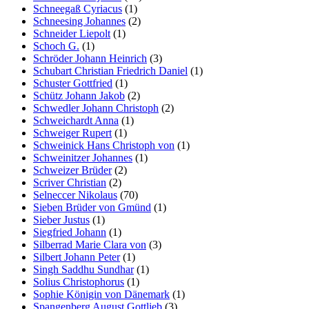
Schneegaß Cyriacus
(1)
Schneesing Johannes
(2)
Schneider Liepolt
(1)
Schoch G.
(1)
Schröder Johann Heinrich
(3)
Schubart Christian Friedrich Daniel
(1)
Schuster Gottfried
(1)
Schütz Johann Jakob
(2)
Schwedler Johann Christoph
(2)
Schweichardt Anna
(1)
Schweiger Rupert
(1)
Schweinick Hans Christoph von
(1)
Schweinitzer Johannes
(1)
Schweizer Brüder
(2)
Scriver Christian
(2)
Selneccer Nikolaus
(70)
Sieben Brüder von Gmünd
(1)
Sieber Justus
(1)
Siegfried Johann
(1)
Silberrad Marie Clara von
(3)
Silbert Johann Peter
(1)
Singh Saddhu Sundhar
(1)
Solius Christophorus
(1)
Sophie Königin von Dänemark
(1)
Spangenberg August Gottlieb
(3)