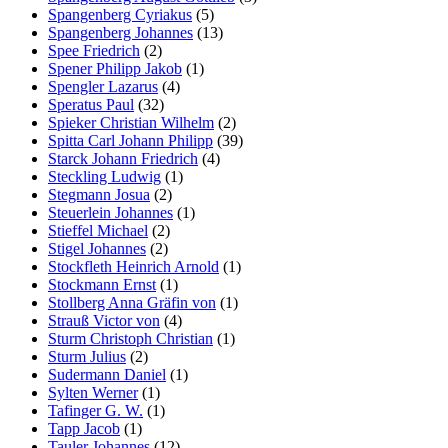
Spangenberg Cyriakus
(5)
Spangenberg Johannes
(13)
Spee Friedrich
(2)
Spener Philipp Jakob
(1)
Spengler Lazarus
(4)
Speratus Paul
(32)
Spieker Christian Wilhelm
(2)
Spitta Carl Johann Philipp
(39)
Starck Johann Friedrich
(4)
Steckling Ludwig
(1)
Stegmann Josua
(2)
Steuerlein Johannes
(1)
Stieffel Michael
(2)
Stigel Johannes
(2)
Stockfleth Heinrich Arnold
(1)
Stockmann Ernst
(1)
Stollberg Anna Gräfin von
(1)
Strauß Victor von
(4)
Sturm Christoph Christian
(1)
Sturm Julius
(2)
Sudermann Daniel
(1)
Sylten Werner
(1)
Tafinger G. W.
(1)
Tapp Jacob
(1)
Tauler Johannes
(12)