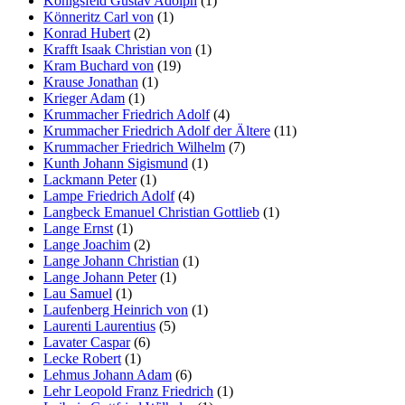
Königsfeld Gustav Adolph
(1)
Könneritz Carl von
(1)
Konrad Hubert
(2)
Krafft Isaak Christian von
(1)
Kram Buchard von
(19)
Krause Jonathan
(1)
Krieger Adam
(1)
Krummacher Friedrich Adolf
(4)
Krummacher Friedrich Adolf der Ältere
(11)
Krummacher Friedrich Wilhelm
(7)
Kunth Johann Sigismund
(1)
Lackmann Peter
(1)
Lampe Friedrich Adolf
(4)
Langbeck Emanuel Christian Gottlieb
(1)
Lange Ernst
(1)
Lange Joachim
(2)
Lange Johann Christian
(1)
Lange Johann Peter
(1)
Lau Samuel
(1)
Laufenberg Heinrich von
(1)
Laurenti Laurentius
(5)
Lavater Caspar
(6)
Lecke Robert
(1)
Lehmus Johann Adam
(6)
Lehr Leopold Franz Friedrich
(1)