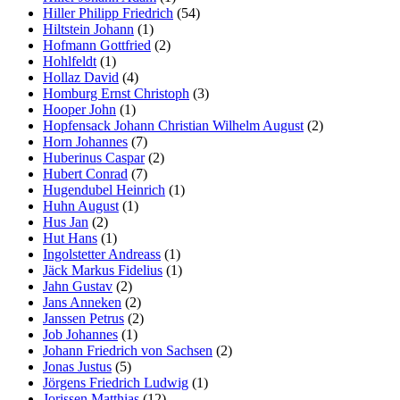
Hiller Philipp Friedrich
(54)
Hiltstein Johann
(1)
Hofmann Gottfried
(2)
Hohlfeldt
(1)
Hollaz David
(4)
Homburg Ernst Christoph
(3)
Hooper John
(1)
Hopfensack Johann Christian Wilhelm August
(2)
Horn Johannes
(7)
Huberinus Caspar
(2)
Hubert Conrad
(7)
Hugendubel Heinrich
(1)
Huhn August
(1)
Hus Jan
(2)
Hut Hans
(1)
Ingolstetter Andreass
(1)
Jäck Markus Fidelius
(1)
Jahn Gustav
(2)
Jans Anneken
(2)
Janssen Petrus
(2)
Job Johannes
(1)
Johann Friedrich von Sachsen
(2)
Jonas Justus
(5)
Jörgens Friedrich Ludwig
(1)
Jorissen Matthias
(12)