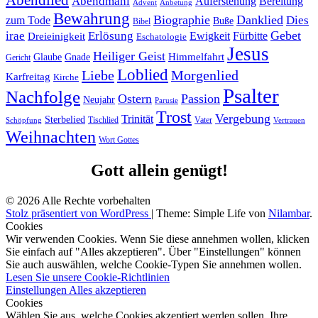
Abendlied
Abendmahl
Bereitung
Auferstehung
Advent
Anbetung
Bewahrung
Biographie
Danklied
zum Tode
Dies
Buße
Bibel
Gebet
irae
Erlösung
Ewigkeit
Fürbitte
Dreieinigkeit
Eschatologie
Jesus
Heiliger Geist
Himmelfahrt
Glaube
Gnade
Gericht
Loblied
Liebe
Morgenlied
Karfreitag
Kirche
Psalter
Nachfolge
Ostern
Passion
Neujahr
Parusie
Trost
Vergebung
Trinität
Sterbelied
Tischlied
Vater
Vertrauen
Schöpfung
Weihnachten
Wort Gottes
Gott allein genügt!
© 2026 Alle Rechte vorbehalten
Stolz präsentiert von WordPress
|
Theme: Simple Life von
Nilambar
.
Cookies
Wir verwenden Cookies. Wenn Sie diese annehmen wollen, klicken
Sie einfach auf "Alles akzeptieren". Über "Einstellungen" können
Sie auch auswählen, welche Cookie-Typen Sie annehmen wollen.
Lesen Sie unsere Cookie-Richtlinien
Einstellungen
Alles akzeptieren
Cookies
Wählen Sie aus, welche Cookies akzeptiert werden sollen. Ihre