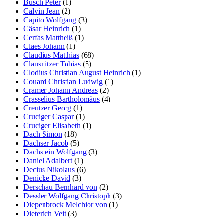
Busch Peter
(1)
Calvin Jean
(2)
Capito Wolfgang
(3)
Cäsar Heinrich
(1)
Cerfas Mattheiß
(1)
Claes Johann
(1)
Claudius Matthias
(68)
Clausnitzer Tobias
(5)
Clodius Christian August Heinrich
(1)
Couard Christian Ludwig
(1)
Cramer Johann Andreas
(2)
Crasselius Bartholomäus
(4)
Creutzer Georg
(1)
Cruciger Caspar
(1)
Cruciger Elisabeth
(1)
Dach Simon
(18)
Dachser Jacob
(5)
Dachstein Wolfgang
(3)
Daniel Adalbert
(1)
Decius Nikolaus
(6)
Denicke David
(3)
Derschau Bernhard von
(2)
Dessler Wolfgang Christoph
(3)
Diepenbrock Melchior von
(1)
Dieterich Veit
(3)