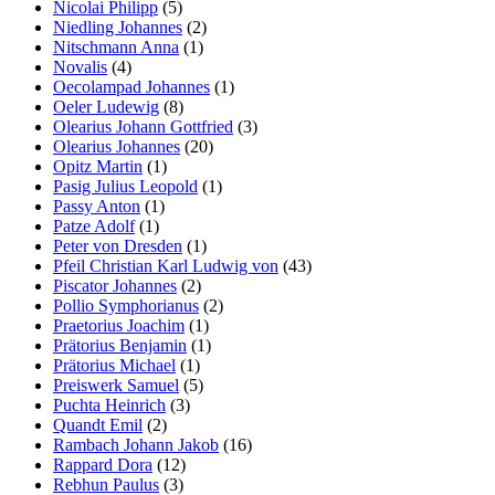
Nicolai Philipp
(5)
Niedling Johannes
(2)
Nitschmann Anna
(1)
Novalis
(4)
Oecolampad Johannes
(1)
Oeler Ludewig
(8)
Olearius Johann Gottfried
(3)
Olearius Johannes
(20)
Opitz Martin
(1)
Pasig Julius Leopold
(1)
Passy Anton
(1)
Patze Adolf
(1)
Peter von Dresden
(1)
Pfeil Christian Karl Ludwig von
(43)
Piscator Johannes
(2)
Pollio Symphorianus
(2)
Praetorius Joachim
(1)
Prätorius Benjamin
(1)
Prätorius Michael
(1)
Preiswerk Samuel
(5)
Puchta Heinrich
(3)
Quandt Emil
(2)
Rambach Johann Jakob
(16)
Rappard Dora
(12)
Rebhun Paulus
(3)