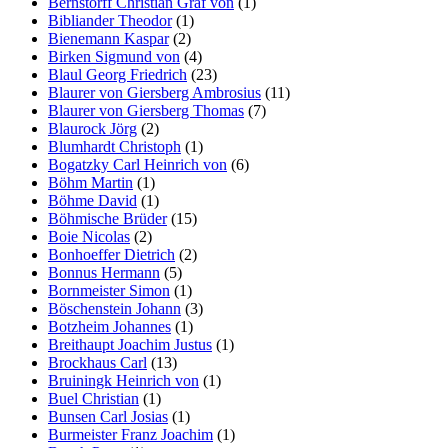
Bernstorff Christian Graf von
(1)
Bibliander Theodor
(1)
Bienemann Kaspar
(2)
Birken Sigmund von
(4)
Blaul Georg Friedrich
(23)
Blaurer von Giersberg Ambrosius
(11)
Blaurer von Giersberg Thomas
(7)
Blaurock Jörg
(2)
Blumhardt Christoph
(1)
Bogatzky Carl Heinrich von
(6)
Böhm Martin
(1)
Böhme David
(1)
Böhmische Brüder
(15)
Boie Nicolas
(2)
Bonhoeffer Dietrich
(2)
Bonnus Hermann
(5)
Bornmeister Simon
(1)
Böschenstein Johann
(3)
Botzheim Johannes
(1)
Breithaupt Joachim Justus
(1)
Brockhaus Carl
(13)
Bruiningk Heinrich von
(1)
Buel Christian
(1)
Bunsen Carl Josias
(1)
Burmeister Franz Joachim
(1)