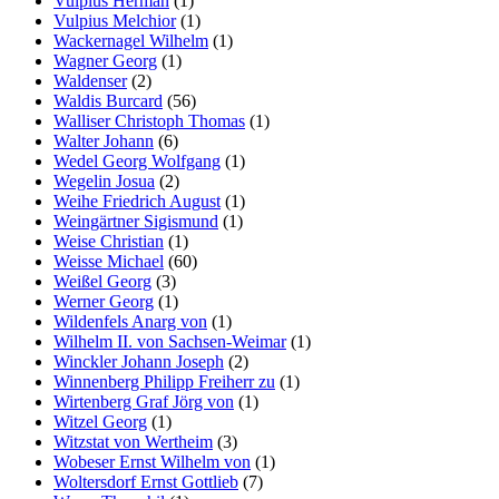
Vulpius Herman
(1)
Vulpius Melchior
(1)
Wackernagel Wilhelm
(1)
Wagner Georg
(1)
Waldenser
(2)
Waldis Burcard
(56)
Walliser Christoph Thomas
(1)
Walter Johann
(6)
Wedel Georg Wolfgang
(1)
Wegelin Josua
(2)
Weihe Friedrich August
(1)
Weingärtner Sigismund
(1)
Weise Christian
(1)
Weisse Michael
(60)
Weißel Georg
(3)
Werner Georg
(1)
Wildenfels Anarg von
(1)
Wilhelm II. von Sachsen-Weimar
(1)
Winckler Johann Joseph
(2)
Winnenberg Philipp Freiherr zu
(1)
Wirtenberg Graf Jörg von
(1)
Witzel Georg
(1)
Witzstat von Wertheim
(3)
Wobeser Ernst Wilhelm von
(1)
Woltersdorf Ernst Gottlieb
(7)