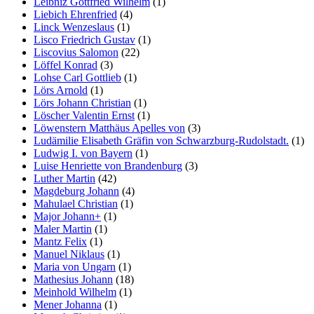
Leibniz Gottfried Wilhelm
(1)
Liebich Ehrenfried
(4)
Linck Wenzeslaus
(1)
Lisco Friedrich Gustav
(1)
Liscovius Salomon
(22)
Löffel Konrad
(3)
Lohse Carl Gottlieb
(1)
Lörs Arnold
(1)
Lörs Johann Christian
(1)
Löscher Valentin Ernst
(1)
Löwenstern Matthäus Apelles von
(3)
Ludämilie Elisabeth Gräfin von Schwarzburg-Rudolstadt.
(1)
Ludwig I. von Bayern
(1)
Luise Henriette von Brandenburg
(3)
Luther Martin
(42)
Magdeburg Johann
(4)
Mahulael Christian
(1)
Major Johann+
(1)
Maler Martin
(1)
Mantz Felix
(1)
Manuel Niklaus
(1)
Maria von Ungarn
(1)
Mathesius Johann
(18)
Meinhold Wilhelm
(1)
Mener Johanna
(1)