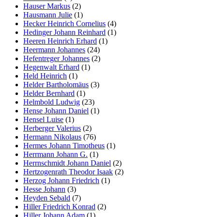
Hauser Markus
(2)
Hausmann Julie
(1)
Hecker Heinrich Cornelius
(4)
Hedinger Johann Reinhard
(1)
Heeren Heinrich Erhard
(1)
Heermann Johannes
(24)
Hefentreger Johannes
(2)
Hegenwalt Erhard
(1)
Held Heinrich
(1)
Helder Bartholomäus
(3)
Helder Bernhard
(1)
Helmbold Ludwig
(23)
Hense Johann Daniel
(1)
Hensel Luise
(1)
Herberger Valerius
(2)
Hermann Nikolaus
(76)
Hermes Johann Timotheus
(1)
Herrmann Johann G.
(1)
Herrnschmidt Johann Daniel
(2)
Hertzogenrath Theodor Isaak
(2)
Herzog Johann Friedrich
(1)
Hesse Johann
(3)
Heyden Sebald
(7)
Hiller Friedrich Konrad
(2)
Hiller Johann Adam
(1)