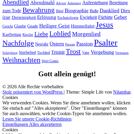
Abendlied
Abendmahl
Bereitung
Auferstehung
Advent
Anbetung
Bewahrung
Biographie
Danklied
zum Tode
Dies
Buße
Bibel
Gebet
irae
Erlösung
Ewigkeit
Fürbitte
Dreieinigkeit
Eschatologie
Jesus
Heiliger Geist
Himmelfahrt
Glaube
Gnade
Gericht
Loblied
Liebe
Morgenlied
Karfreitag
Kirche
Psalter
Nachfolge
Ostern
Passion
Neujahr
Parusie
Trost
Vergebung
Trinität
Sterbelied
Tischlied
Vater
Vertrauen
Schöpfung
Weihnachten
Wort Gottes
Gott allein genügt!
© 2026 Alle Rechte vorbehalten
Stolz präsentiert von WordPress
|
Theme: Simple Life von
Nilambar
.
Cookies
Wir verwenden Cookies. Wenn Sie diese annehmen wollen, klicken
Sie einfach auf "Alles akzeptieren". Über "Einstellungen" können
Sie auch auswählen, welche Cookie-Typen Sie annehmen wollen.
Lesen Sie unsere Cookie-Richtlinien
Einstellungen
Alles akzeptieren
Cookies