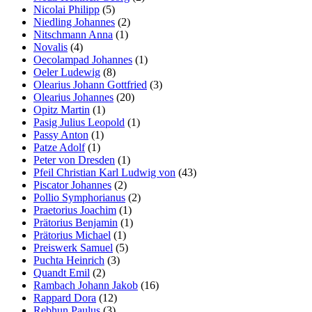
Nicolai Philipp
(5)
Niedling Johannes
(2)
Nitschmann Anna
(1)
Novalis
(4)
Oecolampad Johannes
(1)
Oeler Ludewig
(8)
Olearius Johann Gottfried
(3)
Olearius Johannes
(20)
Opitz Martin
(1)
Pasig Julius Leopold
(1)
Passy Anton
(1)
Patze Adolf
(1)
Peter von Dresden
(1)
Pfeil Christian Karl Ludwig von
(43)
Piscator Johannes
(2)
Pollio Symphorianus
(2)
Praetorius Joachim
(1)
Prätorius Benjamin
(1)
Prätorius Michael
(1)
Preiswerk Samuel
(5)
Puchta Heinrich
(3)
Quandt Emil
(2)
Rambach Johann Jakob
(16)
Rappard Dora
(12)
Rebhun Paulus
(3)