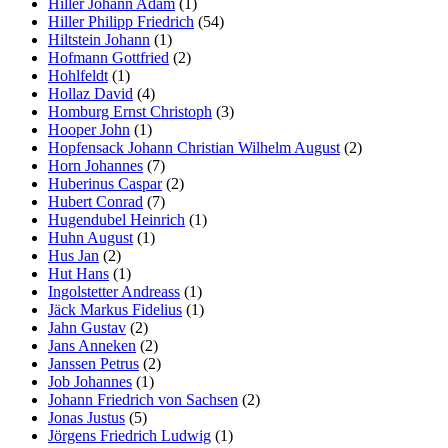
Hiller Johann Adam
(1)
Hiller Philipp Friedrich
(54)
Hiltstein Johann
(1)
Hofmann Gottfried
(2)
Hohlfeldt
(1)
Hollaz David
(4)
Homburg Ernst Christoph
(3)
Hooper John
(1)
Hopfensack Johann Christian Wilhelm August
(2)
Horn Johannes
(7)
Huberinus Caspar
(2)
Hubert Conrad
(7)
Hugendubel Heinrich
(1)
Huhn August
(1)
Hus Jan
(2)
Hut Hans
(1)
Ingolstetter Andreass
(1)
Jäck Markus Fidelius
(1)
Jahn Gustav
(2)
Jans Anneken
(2)
Janssen Petrus
(2)
Job Johannes
(1)
Johann Friedrich von Sachsen
(2)
Jonas Justus
(5)
Jörgens Friedrich Ludwig
(1)