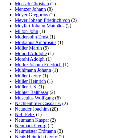
Mensch Christian
(1)
Mentzer Johann
(8)
Meyer Gregorius
(1)
Meyer Johann Friedrich von
(2)
Meyfart Johann Matthäus
(2)
Milton John
(1)
Modersohn Ernst
(1)
Moibanus Ambrosius
(1)
Möller Martin
(5)
Monod Adolphe
(1)
Morahi Adolph
(1)
Mudre Johann Friedrich
(1)
Mühlmann Johann
(1)
Müller Georg
(1)
Müller Heinrich
(1)
Müller J. S.
(1)
Münter Balthasar
(2)
Musculus Wolfgang
(6)
Nachtenhöfer Caspar F.
(2)
Neander Joachim
(20)
Neff Felix
(1)
Neumann Kaspar
(2)
Neumark Georg
(2)
Neumeister Erdmann
(3)
Neuß Heinrich Georg
(2)