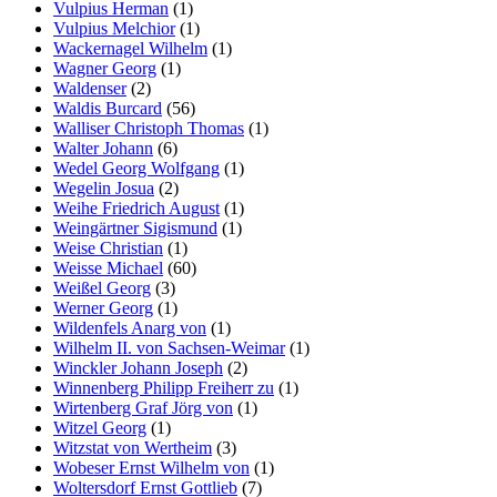
Vulpius Herman
(1)
Vulpius Melchior
(1)
Wackernagel Wilhelm
(1)
Wagner Georg
(1)
Waldenser
(2)
Waldis Burcard
(56)
Walliser Christoph Thomas
(1)
Walter Johann
(6)
Wedel Georg Wolfgang
(1)
Wegelin Josua
(2)
Weihe Friedrich August
(1)
Weingärtner Sigismund
(1)
Weise Christian
(1)
Weisse Michael
(60)
Weißel Georg
(3)
Werner Georg
(1)
Wildenfels Anarg von
(1)
Wilhelm II. von Sachsen-Weimar
(1)
Winckler Johann Joseph
(2)
Winnenberg Philipp Freiherr zu
(1)
Wirtenberg Graf Jörg von
(1)
Witzel Georg
(1)
Witzstat von Wertheim
(3)
Wobeser Ernst Wilhelm von
(1)
Woltersdorf Ernst Gottlieb
(7)