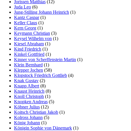
Jorissen Matthias
(12)
Juda Leo
(6)
Jung-Stilling Johann Heinrich
(1)
Kantz Caspar
(1)
Keller Claus
(1)
Kern Georg
(1)
Keymann Christian
(3)
Keysel Wilhelm von
(1)
Kiesel Abraham
(1)
Kind Friedrich
(1)
Kinkel Gottfried
(1)
Kinner von Scherffenstein Martin
(1)
Klein Bernhard
(1)
Klepper Jochen
(58)
Klopstock Friedrich Gottlieb
(4)
Knak Gustav
(2)
Knapp Albert
(8)
Knaust Heinrich
(8)
Knoll Christoph
(1)
Knopken Andreas
(5)
Köbner Julius
(12)
Koitsch Christian Jakob
(1)
Kolross Johann
(5)
König Johann
(1)
Königin Sophie von Dänemark
(1)