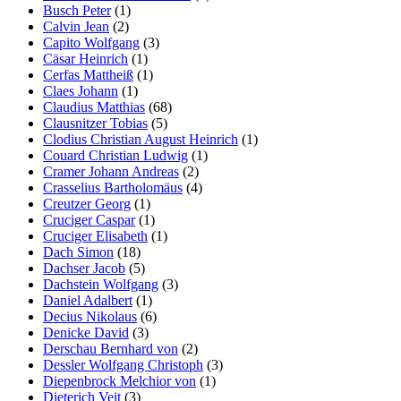
Busch Peter
(1)
Calvin Jean
(2)
Capito Wolfgang
(3)
Cäsar Heinrich
(1)
Cerfas Mattheiß
(1)
Claes Johann
(1)
Claudius Matthias
(68)
Clausnitzer Tobias
(5)
Clodius Christian August Heinrich
(1)
Couard Christian Ludwig
(1)
Cramer Johann Andreas
(2)
Crasselius Bartholomäus
(4)
Creutzer Georg
(1)
Cruciger Caspar
(1)
Cruciger Elisabeth
(1)
Dach Simon
(18)
Dachser Jacob
(5)
Dachstein Wolfgang
(3)
Daniel Adalbert
(1)
Decius Nikolaus
(6)
Denicke David
(3)
Derschau Bernhard von
(2)
Dessler Wolfgang Christoph
(3)
Diepenbrock Melchior von
(1)
Dieterich Veit
(3)