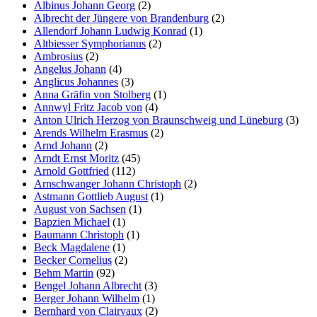
Albinus Johann Georg
(2)
Albrecht der Jüngere von Brandenburg
(2)
Allendorf Johann Ludwig Konrad
(1)
Altbiesser Symphorianus
(2)
Ambrosius
(2)
Angelus Johann
(4)
Anglicus Johannes
(3)
Anna Gräfin von Stolberg
(1)
Annwyl Fritz Jacob von
(4)
Anton Ulrich Herzog von Braunschweig und Lüneburg
(3)
Arends Wilhelm Erasmus
(2)
Arnd Johann
(2)
Arndt Ernst Moritz
(45)
Arnold Gottfried
(112)
Arnschwanger Johann Christoph
(2)
Astmann Gottlieb August
(1)
August von Sachsen
(1)
Bapzien Michael
(1)
Baumann Christoph
(1)
Beck Magdalene
(1)
Becker Cornelius
(2)
Behm Martin
(92)
Bengel Johann Albrecht
(3)
Berger Johann Wilhelm
(1)
Bernhard von Clairvaux
(2)