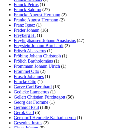
Franck Petrus
(1)
Franck Salomo
(27)
Francke August Hermann
(2)
Franke August Hermann
(2)
Franz Ignaz
(1)
Freder Johann
(16)
Freyberg H.
(1)
Freylinghausen Johann Anastasius
(47)
Freystein Johann Burchardt
(2)
Fritsch Ahasverus
(1)
Fröbing Johann Christoph
(1)
Frölich Bartholomäus
(1)
Frommann Johann Ulrich
(1)
Frommel Otto
(2)
Frosch Johannes
(1)
Funcke Otto
(1)
Garve Carl Bernhard
(18)
Gedicke Lampertus
(1)
Gellert Christian Fürchtegott
(56)
Georg der Fromme
(1)
Gerhardt Paul
(138)
Gerok Carl
(6)
Gersdorff Henriette Katharina von
(1)
Gesenius Justus
(2)
Gigas Johann
(5)