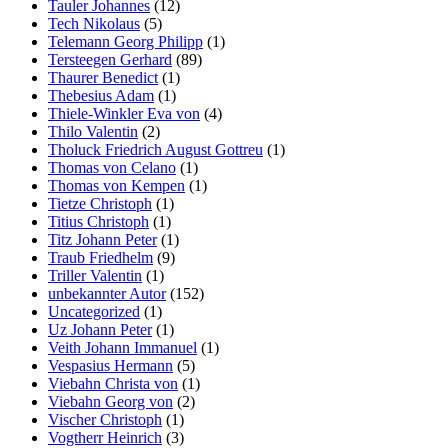
Tauler Johannes
(12)
Tech Nikolaus
(5)
Telemann Georg Philipp
(1)
Tersteegen Gerhard
(89)
Thaurer Benedict
(1)
Thebesius Adam
(1)
Thiele-Winkler Eva von
(4)
Thilo Valentin
(2)
Tholuck Friedrich August Gottreu
(1)
Thomas von Celano
(1)
Thomas von Kempen
(1)
Tietze Christoph
(1)
Titius Christoph
(1)
Titz Johann Peter
(1)
Traub Friedhelm
(9)
Triller Valentin
(1)
unbekannter Autor
(152)
Uncategorized
(1)
Uz Johann Peter
(1)
Veith Johann Immanuel
(1)
Vespasius Hermann
(5)
Viebahn Christa von
(1)
Viebahn Georg von
(2)
Vischer Christoph
(1)
Vogtherr Heinrich
(3)