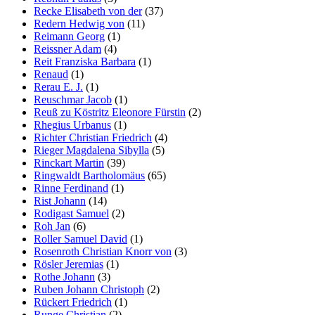
Recke Elisabeth von der
(37)
Redern Hedwig von
(11)
Reimann Georg
(1)
Reissner Adam
(4)
Reit Franziska Barbara
(1)
Renaud
(1)
Rerau E. J.
(1)
Reuschmar Jacob
(1)
Reuß zu Köstritz Eleonore Fürstin
(2)
Rhegius Urbanus
(1)
Richter Christian Friedrich
(4)
Rieger Magdalena Sibylla
(5)
Rinckart Martin
(39)
Ringwaldt Bartholomäus
(65)
Rinne Ferdinand
(1)
Rist Johann
(14)
Rodigast Samuel
(2)
Roh Jan
(6)
Roller Samuel David
(1)
Rosenroth Christian Knorr von
(3)
Rösler Jeremias
(1)
Rothe Johann
(3)
Ruben Johann Christoph
(2)
Rückert Friedrich
(1)
Runge Christian
(2)