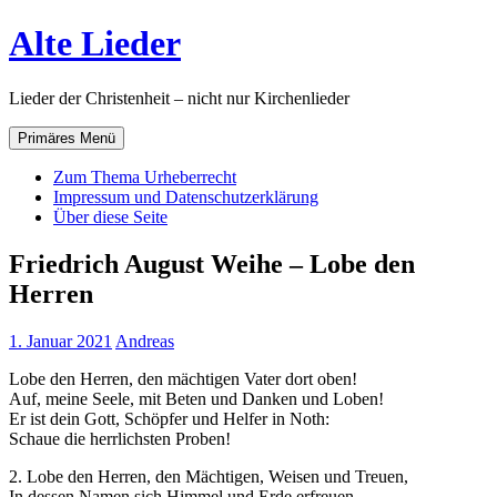
Zum
Alte Lieder
Inhalt
springen
Lieder der Christenheit – nicht nur Kirchenlieder
Primäres Menü
Zum Thema Urheberrecht
Impressum und Datenschutzerklärung
Über diese Seite
Friedrich August Weihe – Lobe den
Herren
1. Januar 2021
Andreas
Lobe den Herren, den mächtigen Vater dort oben!
Auf, meine Seele, mit Beten und Danken und Loben!
Er ist dein Gott, Schöpfer und Helfer in Noth:
Schaue die herrlichsten Proben!
2. Lobe den Herren, den Mächtigen, Weisen und Treuen,
In dessen Namen sich Himmel und Erde erfreuen,