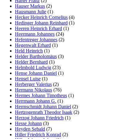
Härter Franz
(2)
Hauser Markus
(2)
Hausmann Julie
(1)
Hecker Heinrich Cornelius
(4)
Hedinger Johann Reinhard
(1)
Heeren Heinrich Erhard
(1)
Heermann Johannes
(24)
Hefentreger Johannes
(2)
Hegenwalt Erhard
(1)
Held Heinrich
(1)
Helder Bartholomäus
(3)
Helder Bernhard
(1)
Helmbold Ludwig
(23)
Hense Johann Daniel
(1)
Hensel Luise
(1)
Herberger Valerius
(2)
Hermann Nikolaus
(76)
Hermes Johann Timotheus
(1)
Herrmann Johann G.
(1)
Herrnschmidt Johann Daniel
(2)
Hertzogenrath Theodor Isaak
(2)
Herzog Johann Friedrich
(1)
Hesse Johann
(3)
Heyden Sebald
(7)
Hiller Friedrich Konrad
(2)