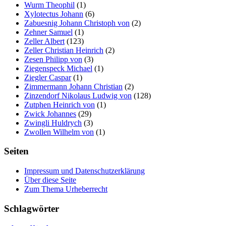
Wurm Theophil
(1)
Xylotectus Johann
(6)
Zabuesnig Johann Christoph von
(2)
Zehner Samuel
(1)
Zeller Albert
(123)
Zeller Christian Heinrich
(2)
Zesen Philipp von
(3)
Ziegenspeck Michael
(1)
Ziegler Caspar
(1)
Zimmermann Johann Christian
(2)
Zinzendorf Nikolaus Ludwig von
(128)
Zutphen Heinrich von
(1)
Zwick Johannes
(29)
Zwingli Huldrych
(3)
Zwollen Wilhelm von
(1)
Seiten
Impressum und Datenschutzerklärung
Über diese Seite
Zum Thema Urheberrecht
Schlagwörter