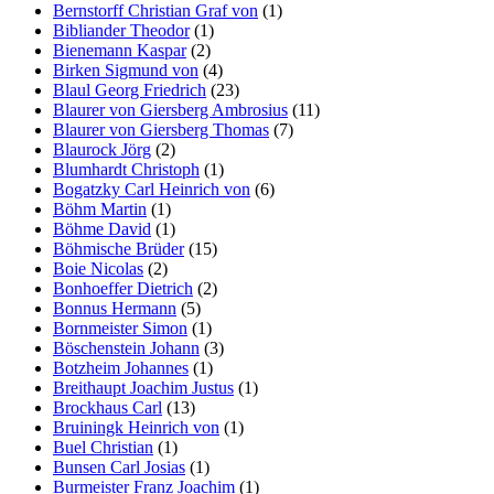
Bernstorff Christian Graf von
(1)
Bibliander Theodor
(1)
Bienemann Kaspar
(2)
Birken Sigmund von
(4)
Blaul Georg Friedrich
(23)
Blaurer von Giersberg Ambrosius
(11)
Blaurer von Giersberg Thomas
(7)
Blaurock Jörg
(2)
Blumhardt Christoph
(1)
Bogatzky Carl Heinrich von
(6)
Böhm Martin
(1)
Böhme David
(1)
Böhmische Brüder
(15)
Boie Nicolas
(2)
Bonhoeffer Dietrich
(2)
Bonnus Hermann
(5)
Bornmeister Simon
(1)
Böschenstein Johann
(3)
Botzheim Johannes
(1)
Breithaupt Joachim Justus
(1)
Brockhaus Carl
(13)
Bruiningk Heinrich von
(1)
Buel Christian
(1)
Bunsen Carl Josias
(1)
Burmeister Franz Joachim
(1)