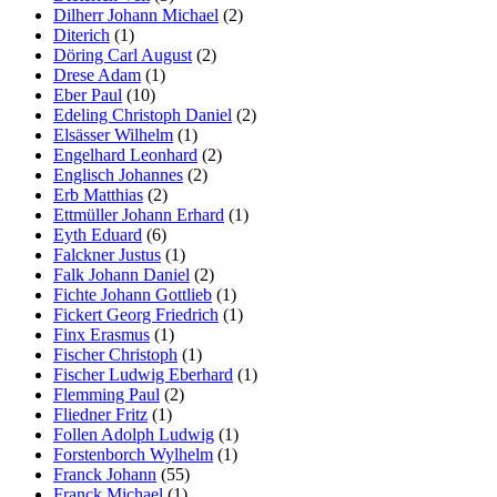
Dilherr Johann Michael
(2)
Diterich
(1)
Döring Carl August
(2)
Drese Adam
(1)
Eber Paul
(10)
Edeling Christoph Daniel
(2)
Elsässer Wilhelm
(1)
Engelhard Leonhard
(2)
Englisch Johannes
(2)
Erb Matthias
(2)
Ettmüller Johann Erhard
(1)
Eyth Eduard
(6)
Falckner Justus
(1)
Falk Johann Daniel
(2)
Fichte Johann Gottlieb
(1)
Fickert Georg Friedrich
(1)
Finx Erasmus
(1)
Fischer Christoph
(1)
Fischer Ludwig Eberhard
(1)
Flemming Paul
(2)
Fliedner Fritz
(1)
Follen Adolph Ludwig
(1)
Forstenborch Wylhelm
(1)
Franck Johann
(55)
Franck Michael
(1)