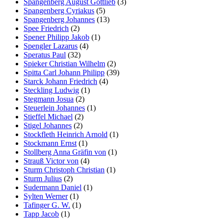
Spangenberg August Gottlieb
(3)
Spangenberg Cyriakus
(5)
Spangenberg Johannes
(13)
Spee Friedrich
(2)
Spener Philipp Jakob
(1)
Spengler Lazarus
(4)
Speratus Paul
(32)
Spieker Christian Wilhelm
(2)
Spitta Carl Johann Philipp
(39)
Starck Johann Friedrich
(4)
Steckling Ludwig
(1)
Stegmann Josua
(2)
Steuerlein Johannes
(1)
Stieffel Michael
(2)
Stigel Johannes
(2)
Stockfleth Heinrich Arnold
(1)
Stockmann Ernst
(1)
Stollberg Anna Gräfin von
(1)
Strauß Victor von
(4)
Sturm Christoph Christian
(1)
Sturm Julius
(2)
Sudermann Daniel
(1)
Sylten Werner
(1)
Tafinger G. W.
(1)
Tapp Jacob
(1)