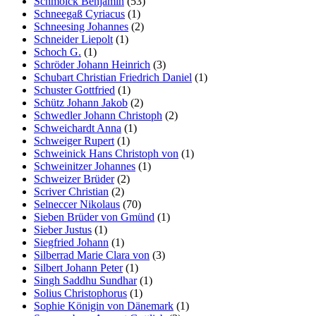
Schmolck Benjamin
(53)
Schneegaß Cyriacus
(1)
Schneesing Johannes
(2)
Schneider Liepolt
(1)
Schoch G.
(1)
Schröder Johann Heinrich
(3)
Schubart Christian Friedrich Daniel
(1)
Schuster Gottfried
(1)
Schütz Johann Jakob
(2)
Schwedler Johann Christoph
(2)
Schweichardt Anna
(1)
Schweiger Rupert
(1)
Schweinick Hans Christoph von
(1)
Schweinitzer Johannes
(1)
Schweizer Brüder
(2)
Scriver Christian
(2)
Selneccer Nikolaus
(70)
Sieben Brüder von Gmünd
(1)
Sieber Justus
(1)
Siegfried Johann
(1)
Silberrad Marie Clara von
(3)
Silbert Johann Peter
(1)
Singh Saddhu Sundhar
(1)
Solius Christophorus
(1)
Sophie Königin von Dänemark
(1)