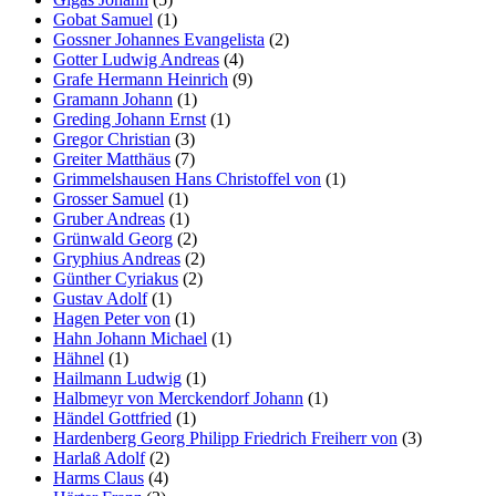
Gobat Samuel
(1)
Gossner Johannes Evangelista
(2)
Gotter Ludwig Andreas
(4)
Grafe Hermann Heinrich
(9)
Gramann Johann
(1)
Greding Johann Ernst
(1)
Gregor Christian
(3)
Greiter Matthäus
(7)
Grimmelshausen Hans Christoffel von
(1)
Grosser Samuel
(1)
Gruber Andreas
(1)
Grünwald Georg
(2)
Gryphius Andreas
(2)
Günther Cyriakus
(2)
Gustav Adolf
(1)
Hagen Peter von
(1)
Hahn Johann Michael
(1)
Hähnel
(1)
Hailmann Ludwig
(1)
Halbmeyr von Merckendorf Johann
(1)
Händel Gottfried
(1)
Hardenberg Georg Philipp Friedrich Freiherr von
(3)
Harlaß Adolf
(2)
Harms Claus
(4)