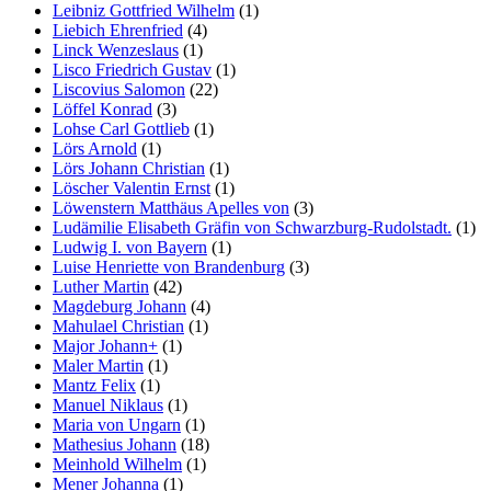
Leibniz Gottfried Wilhelm
(1)
Liebich Ehrenfried
(4)
Linck Wenzeslaus
(1)
Lisco Friedrich Gustav
(1)
Liscovius Salomon
(22)
Löffel Konrad
(3)
Lohse Carl Gottlieb
(1)
Lörs Arnold
(1)
Lörs Johann Christian
(1)
Löscher Valentin Ernst
(1)
Löwenstern Matthäus Apelles von
(3)
Ludämilie Elisabeth Gräfin von Schwarzburg-Rudolstadt.
(1)
Ludwig I. von Bayern
(1)
Luise Henriette von Brandenburg
(3)
Luther Martin
(42)
Magdeburg Johann
(4)
Mahulael Christian
(1)
Major Johann+
(1)
Maler Martin
(1)
Mantz Felix
(1)
Manuel Niklaus
(1)
Maria von Ungarn
(1)
Mathesius Johann
(18)
Meinhold Wilhelm
(1)
Mener Johanna
(1)