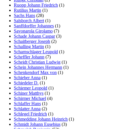
Ruopp Johann Friedrich
(1)
Rutilius Martin
(1)
Sachs Hans
(28)
Salsborch Albert
(1)
Sanffdorffer Johannes
(1)
Savonarola Girolamo
(7)
Schade Johann Caspar
(3)
Schaitberger Joseph
(2)
Schalling Martin
(1)
Scharnschlager Leupold
(1)
Scheffler Johann
(7)
Scheidt Christian Ludwig
(1)
Schein Johannes Hermann
(1)
Schenkendorf Max von
(1)
Schieber Anna
(1)
Schiedeler D.
(1)
Schiemer Leopold
(1)
Schiner Matthys
(1)
Schirmer Michael
(4)
Schlaffer Hans
(1)
Schlatter Anna
(2)
Schlegel Friedrich
(1)
Schmedding Johann Heinrich
(1)
Schmidt Johann Eusebius
(3)