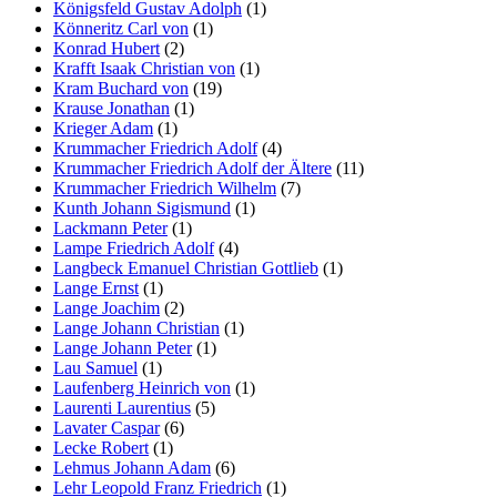
Königsfeld Gustav Adolph
(1)
Könneritz Carl von
(1)
Konrad Hubert
(2)
Krafft Isaak Christian von
(1)
Kram Buchard von
(19)
Krause Jonathan
(1)
Krieger Adam
(1)
Krummacher Friedrich Adolf
(4)
Krummacher Friedrich Adolf der Ältere
(11)
Krummacher Friedrich Wilhelm
(7)
Kunth Johann Sigismund
(1)
Lackmann Peter
(1)
Lampe Friedrich Adolf
(4)
Langbeck Emanuel Christian Gottlieb
(1)
Lange Ernst
(1)
Lange Joachim
(2)
Lange Johann Christian
(1)
Lange Johann Peter
(1)
Lau Samuel
(1)
Laufenberg Heinrich von
(1)
Laurenti Laurentius
(5)
Lavater Caspar
(6)
Lecke Robert
(1)
Lehmus Johann Adam
(6)
Lehr Leopold Franz Friedrich
(1)