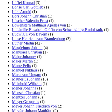
Löffel Konrad
(3)
Lohse Carl Gottlieb
(1)
Lörs Arnold
(1)
Lörs Johann Christian
(1)
Löscher Valentin Ernst
(1)
Löwenstern Matthäus Apelles von
(3)
Ludämilie Elisabeth Gräfin von Schwarzburg-Rudolstadt.
(1)
Ludwig I. von Bayern
(1)
Luise Henriette von Brandenburg
(3)
Luther Martin
(42)
Magdeburg Johann
(4)
Mahulael Christian
(1)
Major Johann+
(1)
Maler Martin
(1)
Mantz Felix
(1)
Manuel Niklaus
(1)
Maria von Ungarn
(1)
Mathesius Johann
(18)
Meinhold Wilhelm
(1)
Mener Johanna
(1)
Mensch Christian
(1)
Mentzer Johann
(8)
Meyer Gregorius
(1)
Meyer Johann Friedrich von
(2)
Meyfart Johann Matthäus
(2)