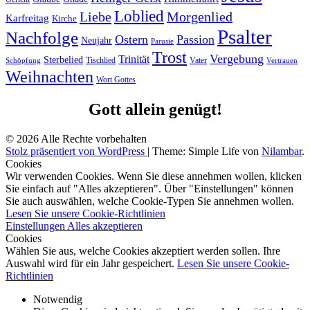
Loblied
Liebe
Morgenlied
Karfreitag
Kirche
Psalter
Nachfolge
Ostern
Passion
Neujahr
Parusie
Trost
Vergebung
Trinität
Sterbelied
Tischlied
Vater
Vertrauen
Schöpfung
Weihnachten
Wort Gottes
Gott allein genügt!
© 2026 Alle Rechte vorbehalten
Stolz präsentiert von WordPress
|
Theme: Simple Life von
Nilambar
.
Cookies
Wir verwenden Cookies. Wenn Sie diese annehmen wollen, klicken
Sie einfach auf "Alles akzeptieren". Über "Einstellungen" können
Sie auch auswählen, welche Cookie-Typen Sie annehmen wollen.
Lesen Sie unsere Cookie-Richtlinien
Einstellungen
Alles akzeptieren
Cookies
Wählen Sie aus, welche Cookies akzeptiert werden sollen. Ihre
Auswahl wird für ein Jahr gespeichert.
Lesen Sie unsere Cookie-
Richtlinien
Notwendig