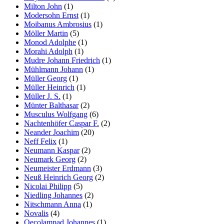
Milton John
(1)
Modersohn Ernst
(1)
Moibanus Ambrosius
(1)
Möller Martin
(5)
Monod Adolphe
(1)
Morahi Adolph
(1)
Mudre Johann Friedrich
(1)
Mühlmann Johann
(1)
Müller Georg
(1)
Müller Heinrich
(1)
Müller J. S.
(1)
Münter Balthasar
(2)
Musculus Wolfgang
(6)
Nachtenhöfer Caspar F.
(2)
Neander Joachim
(20)
Neff Felix
(1)
Neumann Kaspar
(2)
Neumark Georg
(2)
Neumeister Erdmann
(3)
Neuß Heinrich Georg
(2)
Nicolai Philipp
(5)
Niedling Johannes
(2)
Nitschmann Anna
(1)
Novalis
(4)
Oecolampad Johannes
(1)