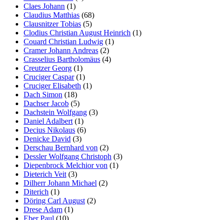
Claes Johann
(1)
Claudius Matthias
(68)
Clausnitzer Tobias
(5)
Clodius Christian August Heinrich
(1)
Couard Christian Ludwig
(1)
Cramer Johann Andreas
(2)
Crasselius Bartholomäus
(4)
Creutzer Georg
(1)
Cruciger Caspar
(1)
Cruciger Elisabeth
(1)
Dach Simon
(18)
Dachser Jacob
(5)
Dachstein Wolfgang
(3)
Daniel Adalbert
(1)
Decius Nikolaus
(6)
Denicke David
(3)
Derschau Bernhard von
(2)
Dessler Wolfgang Christoph
(3)
Diepenbrock Melchior von
(1)
Dieterich Veit
(3)
Dilherr Johann Michael
(2)
Diterich
(1)
Döring Carl August
(2)
Drese Adam
(1)
Eber Paul
(10)