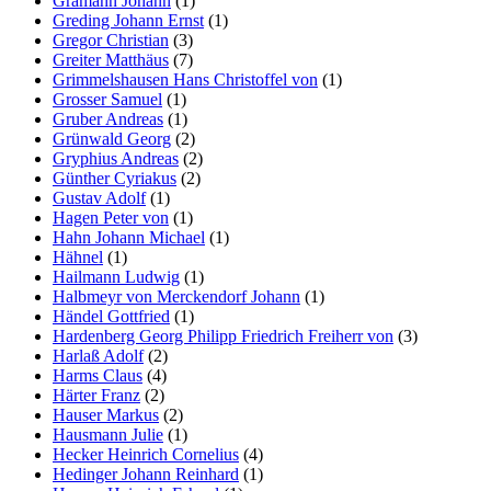
Gramann Johann
(1)
Greding Johann Ernst
(1)
Gregor Christian
(3)
Greiter Matthäus
(7)
Grimmelshausen Hans Christoffel von
(1)
Grosser Samuel
(1)
Gruber Andreas
(1)
Grünwald Georg
(2)
Gryphius Andreas
(2)
Günther Cyriakus
(2)
Gustav Adolf
(1)
Hagen Peter von
(1)
Hahn Johann Michael
(1)
Hähnel
(1)
Hailmann Ludwig
(1)
Halbmeyr von Merckendorf Johann
(1)
Händel Gottfried
(1)
Hardenberg Georg Philipp Friedrich Freiherr von
(3)
Harlaß Adolf
(2)
Harms Claus
(4)
Härter Franz
(2)
Hauser Markus
(2)
Hausmann Julie
(1)
Hecker Heinrich Cornelius
(4)
Hedinger Johann Reinhard
(1)