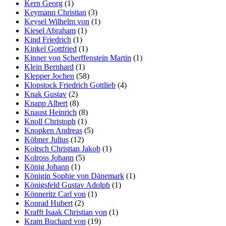
Kern Georg
(1)
Keymann Christian
(3)
Keysel Wilhelm von
(1)
Kiesel Abraham
(1)
Kind Friedrich
(1)
Kinkel Gottfried
(1)
Kinner von Scherffenstein Martin
(1)
Klein Bernhard
(1)
Klepper Jochen
(58)
Klopstock Friedrich Gottlieb
(4)
Knak Gustav
(2)
Knapp Albert
(8)
Knaust Heinrich
(8)
Knoll Christoph
(1)
Knopken Andreas
(5)
Köbner Julius
(12)
Koitsch Christian Jakob
(1)
Kolross Johann
(5)
König Johann
(1)
Königin Sophie von Dänemark
(1)
Königsfeld Gustav Adolph
(1)
Könneritz Carl von
(1)
Konrad Hubert
(2)
Krafft Isaak Christian von
(1)
Kram Buchard von
(19)