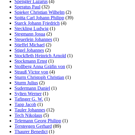
Spengler Lazarus
(4)
Speratus Paul
(32)
Spieker Christian Wilhelm
(2)
Spitta Carl Johann Philipp
(39)
Starck Johann Friedrich
(4)
Steckling Ludwig
(1)
Stegmann Josua
(2)
Steuerlein Johannes
(1)
Stieffel Michael
(2)
Stigel Johannes
(2)
Stockfleth Heinrich Arnold
(1)
Stockmann Ernst
(1)
Stollberg Anna Gräfin von
(1)
Strauß Victor von
(4)
Sturm Christoph Christian
(1)
Sturm Julius
(2)
Sudermann Daniel
(1)
Sylten Werner
(1)
Tafinger G. W.
(1)
Tapp Jacob
(1)
Tauler Johannes
(12)
Tech Nikolaus
(5)
Telemann Georg Philipp
(1)
Tersteegen Gerhard
(89)
Thaurer Benedict
(1)