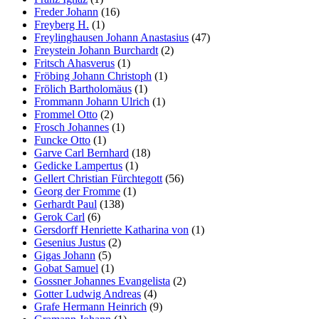
Freder Johann
(16)
Freyberg H.
(1)
Freylinghausen Johann Anastasius
(47)
Freystein Johann Burchardt
(2)
Fritsch Ahasverus
(1)
Fröbing Johann Christoph
(1)
Frölich Bartholomäus
(1)
Frommann Johann Ulrich
(1)
Frommel Otto
(2)
Frosch Johannes
(1)
Funcke Otto
(1)
Garve Carl Bernhard
(18)
Gedicke Lampertus
(1)
Gellert Christian Fürchtegott
(56)
Georg der Fromme
(1)
Gerhardt Paul
(138)
Gerok Carl
(6)
Gersdorff Henriette Katharina von
(1)
Gesenius Justus
(2)
Gigas Johann
(5)
Gobat Samuel
(1)
Gossner Johannes Evangelista
(2)
Gotter Ludwig Andreas
(4)
Grafe Hermann Heinrich
(9)