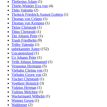
Thebesius Adam
(1)
Thiele-Winkler Eva von
(4)
Thilo Valentin
(2)
Tholuck Friedrich August Gottreu
(1)
Thomas von Celano
(1)
Thomas von Kempen
(1)
Tietze Christoph
(1)
Titius Christoph
(1)
Titz Johann Peter
(1)
Traub Friedhelm
(9)
Triller Valentin
(1)
unbekannter Autor
(152)
Uncategorized
(1)
Uz Johann Peter
(1)
Veith Johann Immanuel
(1)
Vespasius Hermann
(5)
Viebahn Christa von
(1)
Viebahn Georg von
(2)
Vischer Christoph
(1)
Vogtherr Heinrich
(3)
Vulpius Herman
(1)
Vulpius Melchior
(1)
Wackernagel Wilhelm
(1)
Wagner Georg
(1)
Waldenser
(2)