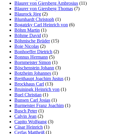
Blaurer von Giersberg Ambrosius
(11)
Blaurer von Giersberg Thomas
(7)
Blaurock Jörg
(2)
Blumhardt Christoph
(1)
Bogatzky Carl Heinrich von
(6)
Böhm Martin
(1)
Böhme David
(1)
Böhmische Brüder
(15)
Boie Nicolas
(2)
Bonhoeffer Dietrich
(2)
Bonnus Hermann
(5)
Bornmeister Simon
(1)
Böschenstein Johann
(3)
Botzheim Johannes
(1)
Breithaupt Joachim Justus
(1)
Brockhaus Carl
(13)
Bruiningk Heinrich von
(1)
Buel Christian
(1)
Bunsen Carl Josias
(1)
Burmeister Franz Joachim
(1)
Busch Peter
(1)
Calvin Jean
(2)
Capito Wolfgang
(3)
Cäsar Heinrich
(1)
Cerfas Mattheiß
(1)