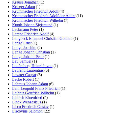
Krause Jonathan
(1)
Krieger Adam
(1)
Krummacher Friedrich Adolf
(4)
Krummacher Friedrich Adolf der Ältere
(11)
Krummacher Friedrich Wilhelm
(7)
Kunth Johann Sigismund
(1)
Lackmann Peter
(1)
Lampe Friedrich Adolf
(4)
Langbeck Emanuel Christian Gottlieb
(1)
Lange Ernst
(1)
Lange Joachim
(2)
Lange Johann Christian
(1)
Lange Johann Peter
(1)
Lau Samuel
(1)
Laufenberg Heinrich von
(1)
Laurenti Laurentius
(5)
Lavater Caspar
(6)
Lecke Robert
(1)
Lehmus Johann Adam
(6)
Lehr Leopold Franz Friedrich
(1)
Leibniz Gottfried Wilhelm
(1)
Liebich Ehrenfried
(4)
Linck Wenzeslaus
(1)
Lisco Friedrich Gustav
(1)
Liscovius Salomon
(22)