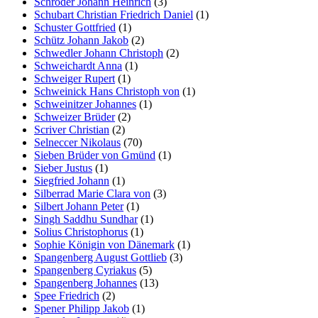
Schröder Johann Heinrich
(3)
Schubart Christian Friedrich Daniel
(1)
Schuster Gottfried
(1)
Schütz Johann Jakob
(2)
Schwedler Johann Christoph
(2)
Schweichardt Anna
(1)
Schweiger Rupert
(1)
Schweinick Hans Christoph von
(1)
Schweinitzer Johannes
(1)
Schweizer Brüder
(2)
Scriver Christian
(2)
Selneccer Nikolaus
(70)
Sieben Brüder von Gmünd
(1)
Sieber Justus
(1)
Siegfried Johann
(1)
Silberrad Marie Clara von
(3)
Silbert Johann Peter
(1)
Singh Saddhu Sundhar
(1)
Solius Christophorus
(1)
Sophie Königin von Dänemark
(1)
Spangenberg August Gottlieb
(3)
Spangenberg Cyriakus
(5)
Spangenberg Johannes
(13)
Spee Friedrich
(2)
Spener Philipp Jakob
(1)