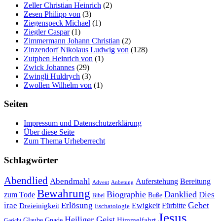
Zeller Christian Heinrich
(2)
Zesen Philipp von
(3)
Ziegenspeck Michael
(1)
Ziegler Caspar
(1)
Zimmermann Johann Christian
(2)
Zinzendorf Nikolaus Ludwig von
(128)
Zutphen Heinrich von
(1)
Zwick Johannes
(29)
Zwingli Huldrych
(3)
Zwollen Wilhelm von
(1)
Seiten
Impressum und Datenschutzerklärung
Über diese Seite
Zum Thema Urheberrecht
Schlagwörter
Abendlied
Abendmahl
Bereitung
Auferstehung
Advent
Anbetung
Bewahrung
Biographie
Danklied
zum Tode
Dies
Buße
Bibel
Gebet
irae
Erlösung
Ewigkeit
Fürbitte
Dreieinigkeit
Eschatologie
Jesus
Heiliger Geist
Himmelfahrt
Glaube
Gnade
Gericht