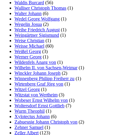
Waldis Burcard
(56)
Walliser Christoph Thomas
(1)
Walter Johann
(6)
Wedel Georg Wolfgang
(1)
Wegelin Josua
(2)
Weihe Friedrich August
(1)
Weingärtner Sigismund
(1)
Weise Christian
(1)
Weisse Michael
(60)
Weißel Georg
(3)
Werner Georg
(1)
Wildenfels Anarg von
(1)
Wilhelm II. von Sachsen-Weimar
(1)
Winckler Johann Joseph
(2)
Winnenberg Philipp Freiherr zu
(1)
Wirtenberg Graf Jörg von
(1)
Witzel Georg
(1)
Witzstat von Wertheim
(3)
Wobeser Ernst Wilhelm von
(1)
Woltersdorf Ernst Gottlieb
(7)
Wurm Theophil
(1)
Xylotectus Johann
(6)
Zabuesnig Johann Christoph von
(2)
Zehner Samuel
(1)
Zeller Albert
(123)