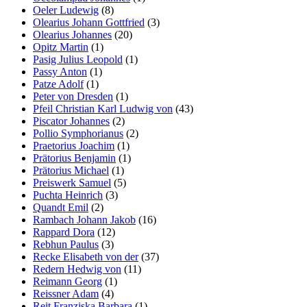
Oeler Ludewig
(8)
Olearius Johann Gottfried
(3)
Olearius Johannes
(20)
Opitz Martin
(1)
Pasig Julius Leopold
(1)
Passy Anton
(1)
Patze Adolf
(1)
Peter von Dresden
(1)
Pfeil Christian Karl Ludwig von
(43)
Piscator Johannes
(2)
Pollio Symphorianus
(2)
Praetorius Joachim
(1)
Prätorius Benjamin
(1)
Prätorius Michael
(1)
Preiswerk Samuel
(5)
Puchta Heinrich
(3)
Quandt Emil
(2)
Rambach Johann Jakob
(16)
Rappard Dora
(12)
Rebhun Paulus
(3)
Recke Elisabeth von der
(37)
Redern Hedwig von
(11)
Reimann Georg
(1)
Reissner Adam
(4)
Reit Franziska Barbara
(1)