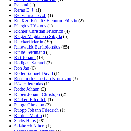
Renaud
(1)
Rerau E. J.
(1)
Reuschmar Jacob
(1)
Reuß zu Köstritz Eleonore Fürstin
(2)
Rhegius Urbanus
(1)
Richter Christian Friedrich
(4)
Rieger Magdalena Sibylla
(5)
Rinckart Martin
(39)
Ringwaldt Bartholomäus
(65)
Rinne Ferdinand
(1)
Rist Johann
(14)
Rodigast Samuel
(2)
Roh Jan
(6)
Roller Samuel David
(1)
Rosenroth Christian Knorr von
(3)
Rösler Jeremias
(1)
Rothe Johann
(3)
Ruben Johann Christoph
(2)
Rückert Friedrich
(1)
Runge Christian
(2)
Ruopp Johann Friedrich
(1)
Rutilius Martin
(1)
Sachs Hans
(28)
Salsborch Albert
(1)