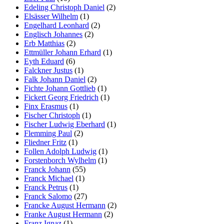
Edeling Christoph Daniel
(2)
Elsässer Wilhelm
(1)
Engelhard Leonhard
(2)
Englisch Johannes
(2)
Erb Matthias
(2)
Ettmüller Johann Erhard
(1)
Eyth Eduard
(6)
Falckner Justus
(1)
Falk Johann Daniel
(2)
Fichte Johann Gottlieb
(1)
Fickert Georg Friedrich
(1)
Finx Erasmus
(1)
Fischer Christoph
(1)
Fischer Ludwig Eberhard
(1)
Flemming Paul
(2)
Fliedner Fritz
(1)
Follen Adolph Ludwig
(1)
Forstenborch Wylhelm
(1)
Franck Johann
(55)
Franck Michael
(1)
Franck Petrus
(1)
Franck Salomo
(27)
Francke August Hermann
(2)
Franke August Hermann
(2)
Franz Ignaz
(1)