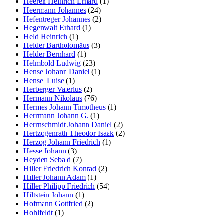
Heeren Heinrich Erhard
(1)
Heermann Johannes
(24)
Hefentreger Johannes
(2)
Hegenwalt Erhard
(1)
Held Heinrich
(1)
Helder Bartholomäus
(3)
Helder Bernhard
(1)
Helmbold Ludwig
(23)
Hense Johann Daniel
(1)
Hensel Luise
(1)
Herberger Valerius
(2)
Hermann Nikolaus
(76)
Hermes Johann Timotheus
(1)
Herrmann Johann G.
(1)
Herrnschmidt Johann Daniel
(2)
Hertzogenrath Theodor Isaak
(2)
Herzog Johann Friedrich
(1)
Hesse Johann
(3)
Heyden Sebald
(7)
Hiller Friedrich Konrad
(2)
Hiller Johann Adam
(1)
Hiller Philipp Friedrich
(54)
Hiltstein Johann
(1)
Hofmann Gottfried
(2)
Hohlfeldt
(1)