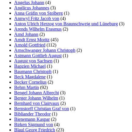
Angelus Johann
(4)
Anglicus Johannes
(3)
Anna Gräfin von Stolberg
(1)
Annwyl Fritz Jacob von
(4)
Anton Ulrich Herzog von Braunschweig und Lüneburg
(3)
Arends Wilhelm Erasmus
(2)
Arnd Johann
(2)
Arndt Ernst Moritz
(45)
Arnold Gottfried
(112)
Arnschwanger Johann Christoph
(2)
Astmann Gottlieb August
(1)
August von Sachsen
(1)
Bapzien Michael
(1)
Baumann Christoph
(1)
Beck Magdalene
(1)
Becker Cornelius
(2)
Behm Martin
(92)
Bengel Johann Albrecht
(3)
Berger Johann Wilhelm
(1)
Bernhard von Clairvaux
(2)
Bernstorff Christian Graf von
(1)
Bibliander Theodor
(1)
Bienemann Kaspar
(2)
Birken Sigmund von
(4)
Blaul Georg Friedrich
(23)