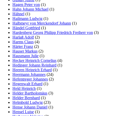
Hagen Peter von
(1)
Hahn Johann Michael
(1)
Hähnel
(1)
Hailmann Ludwig
(1)
Halbmeyr von Merckendorf Johann
(1)
Händel Gottfried
(1)
Hardenberg Georg Philipp Friedrich Freiherr von
(3)
Harlaß Adolf
(2)
Harms Claus
(4)
Härter Franz
(2)
Hauser Markus
(2)
Hausmann Julie
(1)
Hecker Heinrich Cornelius
(4)
Hedinger Johann Reinhard
(1)
Heeren Heinrich Erhard
(1)
Heermann Johannes
(24)
Hefentreger Johannes
(2)
Hegenwalt Erhard
(1)
Held Heinrich
(1)
Helder Bartholomäus
(3)
Helder Bernhard
(1)
Helmbold Ludwig
(23)
Hense Johann Daniel
(1)
Hensel Luise
(1)