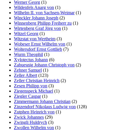
Werner Georg
(1)
Wildenfels Anarg von
(1)
Wilhelm II. von Sachsen-Weimar
(1)
Winckler Johann Joseph
(2)
Winnenberg Philipp Freiherr zu
(1)
Wirtenberg Graf Jörg von
(1)
Witzel Georg
(1)
Witzstat von Wertheim
(3)
Wobeser Ernst Wilhelm von
(1)
Woltersdorf Ernst Gottlieb
(7)
Wurm Theophil
(1)
Xylotectus Johann
(6)
Zabuesnig Johann Christoph von
(2)
Zehner Samuel
(1)
Zeller Albert
(123)
Zeller Christian Heinrich
(2)
Zesen Philipp von
(3)
Ziegenspeck Michael
(1)
Ziegler Caspar
(1)
Zimmermann Johann Christian
(2)
Zinzendorf Nikolaus Ludwig von
(128)
Zutphen Heinrich von
(1)
Zwick Johannes
(29)
Zwingli Huldrych
(3)
Zwollen Wilhelm von
(1)