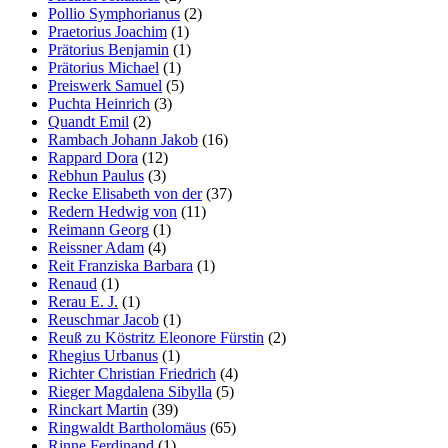
Pollio Symphorianus
(2)
Praetorius Joachim
(1)
Prätorius Benjamin
(1)
Prätorius Michael
(1)
Preiswerk Samuel
(5)
Puchta Heinrich
(3)
Quandt Emil
(2)
Rambach Johann Jakob
(16)
Rappard Dora
(12)
Rebhun Paulus
(3)
Recke Elisabeth von der
(37)
Redern Hedwig von
(11)
Reimann Georg
(1)
Reissner Adam
(4)
Reit Franziska Barbara
(1)
Renaud
(1)
Rerau E. J.
(1)
Reuschmar Jacob
(1)
Reuß zu Köstritz Eleonore Fürstin
(2)
Rhegius Urbanus
(1)
Richter Christian Friedrich
(4)
Rieger Magdalena Sibylla
(5)
Rinckart Martin
(39)
Ringwaldt Bartholomäus
(65)
Rinne Ferdinand
(1)