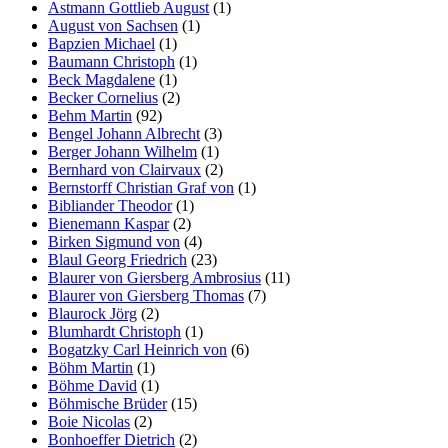
Astmann Gottlieb August
(1)
August von Sachsen
(1)
Bapzien Michael
(1)
Baumann Christoph
(1)
Beck Magdalene
(1)
Becker Cornelius
(2)
Behm Martin
(92)
Bengel Johann Albrecht
(3)
Berger Johann Wilhelm
(1)
Bernhard von Clairvaux
(2)
Bernstorff Christian Graf von
(1)
Bibliander Theodor
(1)
Bienemann Kaspar
(2)
Birken Sigmund von
(4)
Blaul Georg Friedrich
(23)
Blaurer von Giersberg Ambrosius
(11)
Blaurer von Giersberg Thomas
(7)
Blaurock Jörg
(2)
Blumhardt Christoph
(1)
Bogatzky Carl Heinrich von
(6)
Böhm Martin
(1)
Böhme David
(1)
Böhmische Brüder
(15)
Boie Nicolas
(2)
Bonhoeffer Dietrich
(2)