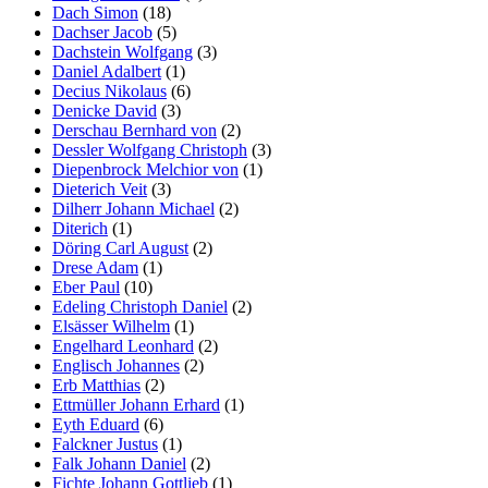
Dach Simon
(18)
Dachser Jacob
(5)
Dachstein Wolfgang
(3)
Daniel Adalbert
(1)
Decius Nikolaus
(6)
Denicke David
(3)
Derschau Bernhard von
(2)
Dessler Wolfgang Christoph
(3)
Diepenbrock Melchior von
(1)
Dieterich Veit
(3)
Dilherr Johann Michael
(2)
Diterich
(1)
Döring Carl August
(2)
Drese Adam
(1)
Eber Paul
(10)
Edeling Christoph Daniel
(2)
Elsässer Wilhelm
(1)
Engelhard Leonhard
(2)
Englisch Johannes
(2)
Erb Matthias
(2)
Ettmüller Johann Erhard
(1)
Eyth Eduard
(6)
Falckner Justus
(1)
Falk Johann Daniel
(2)
Fichte Johann Gottlieb
(1)