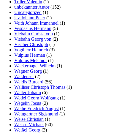
Triller Valentin
(1)
unbekannter Autor
(152)
Uncategorized
(1)
Uz Johann Peter
(1)
Veith Johann Immanuel
(1)
Vespasius Hermann
(5)
Viebahn Christa von
(1)
Viebahn Georg von
(2)
Vischer Christoph
(1)
Vogtherr Heinrich
(3)
Vulpius Herman
(1)
Vulpius Melchior
(1)
Wackernagel Wilhelm
(1)
Wagner Georg
(1)
Waldenser
(2)
Waldis Burcard
(56)
Walliser Christoph Thomas
(1)
Walter Johann
(6)
Wedel Georg Wolfgang
(1)
Wegelin Josua
(2)
Weihe Friedrich August
(1)
Weingärtner Sigismund
(1)
Weise Christian
(1)
Weisse Michael
(60)
Weißel Georg
(3)