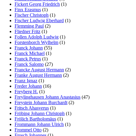
Fickert Georg Friedrich
(1)
Finx Erasmus
(1)
Fischer Christoph
(1)
Fischer Ludwig Eberhard
(1)
Flemming Paul
(2)
Fliedner Fritz
(1)
Follen Adolph Ludwig
(1)
Forstenborch Wylhelm
(1)
Franck Johann
(55)
Franck Michael
(1)
Franck Petrus
(1)
Franck Salomo
(27)
Francke August Hermann
(2)
Franke August Hermann
(2)
Franz Ignaz
(1)
Freder Johann
(16)
Freyberg H.
(1)
Freylinghausen Johann Anastasius
(47)
Freystein Johann Burchardt
(2)
Fritsch Ahasverus
(1)
Fröbing Johann Christoph
(1)
Frölich Bartholomäus
(1)
Frommann Johann Ulrich
(1)
Frommel Otto
(2)
Frosch Johannes
(1)