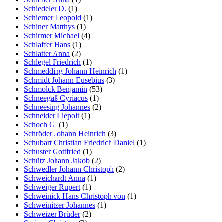
Schiedeler D.
(1)
Schiemer Leopold
(1)
Schiner Matthys
(1)
Schirmer Michael
(4)
Schlaffer Hans
(1)
Schlatter Anna
(2)
Schlegel Friedrich
(1)
Schmedding Johann Heinrich
(1)
Schmidt Johann Eusebius
(3)
Schmolck Benjamin
(53)
Schneegaß Cyriacus
(1)
Schneesing Johannes
(2)
Schneider Liepolt
(1)
Schoch G.
(1)
Schröder Johann Heinrich
(3)
Schubart Christian Friedrich Daniel
(1)
Schuster Gottfried
(1)
Schütz Johann Jakob
(2)
Schwedler Johann Christoph
(2)
Schweichardt Anna
(1)
Schweiger Rupert
(1)
Schweinick Hans Christoph von
(1)
Schweinitzer Johannes
(1)
Schweizer Brüder
(2)