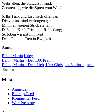
Wehr allen, die blutdürstig sind,
der Website
Zerstreu sie, wie die Spreu vom Wind.
auf Basis der
Nutzung
6. Ihr Tück und List mach offenbar,
verbessern.
Die vor uns sind verborgen gar,
Mit ihrem eignen Strick sie fang,
Daß dein Kirch Fried und Ruh erlang;
Erfahrung
So loben wir mit Innigkeit
Damit unsere
Dein Güt und Treu in Ewigkeit.
Website
Amen.
während
Ihres Besuchs
Behm Martin
Krieg
so gut wie
Beitragsnavigation
Behm, Martin – Der 130. Psalm
möglich
Behm, Martin – Dein Lieb, Herr Christ, muß brünstig sein
funktioniert.
Wenn Sie
diese Cookies
ablehnen,
Meta
verschwinden
einige
Anmelden
Funktionen
Eintrags-Feed
von der
Kommentar-Feed
Website.
WordPress.org