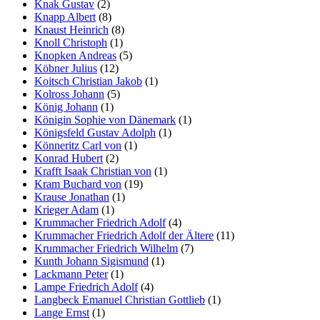
Knak Gustav
(2)
Knapp Albert
(8)
Knaust Heinrich
(8)
Knoll Christoph
(1)
Knopken Andreas
(5)
Köbner Julius
(12)
Koitsch Christian Jakob
(1)
Kolross Johann
(5)
König Johann
(1)
Königin Sophie von Dänemark
(1)
Königsfeld Gustav Adolph
(1)
Könneritz Carl von
(1)
Konrad Hubert
(2)
Krafft Isaak Christian von
(1)
Kram Buchard von
(19)
Krause Jonathan
(1)
Krieger Adam
(1)
Krummacher Friedrich Adolf
(4)
Krummacher Friedrich Adolf der Ältere
(11)
Krummacher Friedrich Wilhelm
(7)
Kunth Johann Sigismund
(1)
Lackmann Peter
(1)
Lampe Friedrich Adolf
(4)
Langbeck Emanuel Christian Gottlieb
(1)
Lange Ernst
(1)