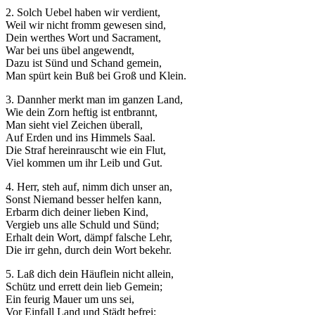
2. Solch Uebel haben wir verdient,
Weil wir nicht fromm gewesen sind,
Dein werthes Wort und Sacrament,
War bei uns übel angewendt,
Dazu ist Sünd und Schand gemein,
Man spürt kein Buß bei Groß und Klein.
Notwendig
3. Dannher merkt man im ganzen Land,
Diese
Wie dein Zorn heftig ist entbrannt,
Cookies
Man sieht viel Zeichen überall,
sind nicht
Auf Erden und ins Himmels Saal.
optional.
Die Straf hereinrauscht wie ein Flut,
Sie werden
Viel kommen um ihr Leib und Gut.
benötigt,
damit die
4. Herr, steh auf, nimm dich unser an,
Website
Sonst Niemand besser helfen kann,
funktioniert.
Erbarm dich deiner lieben Kind,
Vergieb uns alle Schuld und Sünd;
Erhalt dein Wort, dämpf falsche Lehr,
Statistik
Die irr gehn, durch dein Wort bekehr.
Mit diesen
5. Laß dich dein Häuflein nicht allein,
Cookies
Schütz und errett dein lieb Gemein;
können wir die
Ein feurig Mauer um uns sei,
Funktionsweise
Vor Einfall Land und Städt befrei;
und Struktur