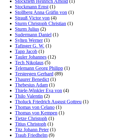
Stockfleth Heinrich Arnold
(1)
Stockmann Ernst
(1)
Stollberg Anna Gräfin von
(1)
Strauß Victor von
(4)
Sturm Christoph Christian
(1)
Sturm Julius
(2)
Sudermann Daniel
(1)
Sylten Werner
(1)
Tafinger G. W.
(1)
Tapp Jacob
(1)
Tauler Johannes
(12)
Tech Nikolaus
(5)
Telemann Georg Philipp
(1)
Tersteegen Gerhard
(89)
Thaurer Benedict
(1)
Thebesius Adam
(1)
Thiele-Winkler Eva von
(4)
Thilo Valentin
(2)
Tholuck Friedrich August Gottreu
(1)
Thomas von Celano
(1)
Thomas von Kempen
(1)
Tietze Christoph
(1)
Titius Christoph
(1)
Titz Johann Peter
(1)
Traub Friedhelm
(9)