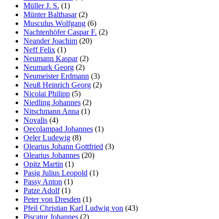
Müller J. S.
(1)
Münter Balthasar
(2)
Musculus Wolfgang
(6)
Nachtenhöfer Caspar F.
(2)
Neander Joachim
(20)
Neff Felix
(1)
Neumann Kaspar
(2)
Neumark Georg
(2)
Neumeister Erdmann
(3)
Neuß Heinrich Georg
(2)
Nicolai Philipp
(5)
Niedling Johannes
(2)
Nitschmann Anna
(1)
Novalis
(4)
Oecolampad Johannes
(1)
Oeler Ludewig
(8)
Olearius Johann Gottfried
(3)
Olearius Johannes
(20)
Opitz Martin
(1)
Pasig Julius Leopold
(1)
Passy Anton
(1)
Patze Adolf
(1)
Peter von Dresden
(1)
Pfeil Christian Karl Ludwig von
(43)
Piscator Johannes
(2)