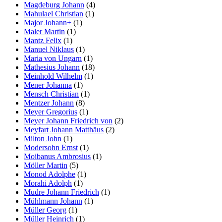
Magdeburg Johann
(4)
Mahulael Christian
(1)
Major Johann+
(1)
Maler Martin
(1)
Mantz Felix
(1)
Manuel Niklaus
(1)
Maria von Ungarn
(1)
Mathesius Johann
(18)
Meinhold Wilhelm
(1)
Mener Johanna
(1)
Mensch Christian
(1)
Mentzer Johann
(8)
Meyer Gregorius
(1)
Meyer Johann Friedrich von
(2)
Meyfart Johann Matthäus
(2)
Milton John
(1)
Modersohn Ernst
(1)
Moibanus Ambrosius
(1)
Möller Martin
(5)
Monod Adolphe
(1)
Morahi Adolph
(1)
Mudre Johann Friedrich
(1)
Mühlmann Johann
(1)
Müller Georg
(1)
Müller Heinrich
(1)