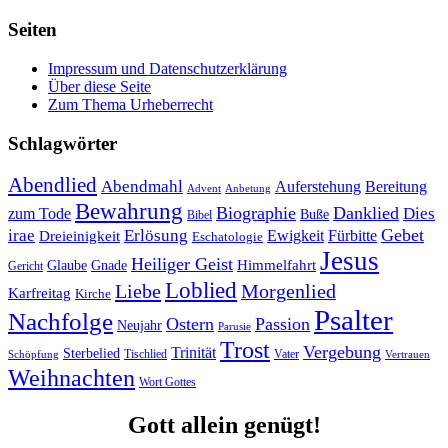
Seiten
Impressum und Datenschutzerklärung
Über diese Seite
Zum Thema Urheberrecht
Schlagwörter
Abendlied
Abendmahl
Bereitung
Auferstehung
Advent
Anbetung
Bewahrung
Biographie
Danklied
zum Tode
Dies
Buße
Bibel
Gebet
irae
Erlösung
Ewigkeit
Fürbitte
Dreieinigkeit
Eschatologie
Jesus
Heiliger Geist
Himmelfahrt
Glaube
Gnade
Gericht
Loblied
Liebe
Morgenlied
Karfreitag
Kirche
Psalter
Nachfolge
Ostern
Passion
Neujahr
Parusie
Trost
Vergebung
Trinität
Sterbelied
Tischlied
Vater
Vertrauen
Schöpfung
Weihnachten
Wort Gottes
Gott allein genügt!