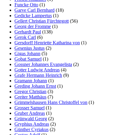
Funcke Otto
(1)
Garve Carl Bernhard
(18)
Gedicke Lampertus
(1)
Gellert Christian Fürchtegott
(56)
Georg der Fromme
(1)
Gerhardt Paul
(138)
Gerok Carl
(6)
Gersdorff Henriette Katharina von
(1)
Gesenius Justus
(2)
Gigas Johann
(5)
Gobat Samuel
(1)
Gossner Johannes Evangelista
(2)
Gotter Ludwig Andreas
(4)
Grafe Hermann Heinrich
(9)
Gramann Johann
(1)
Greding Johann Ernst
(1)
Gregor Christian
(3)
Greiter Matthäus
(7)
Grimmelshausen Hans Christoffel von
(1)
Grosser Samuel
(1)
Gruber Andreas
(1)
Grünwald Georg
(2)
Gryphius Andreas
(2)
Günther Cyriakus
(2)
Gustav Adolf
(1)