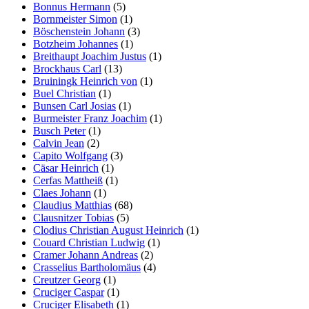
Bonnus Hermann
(5)
Bornmeister Simon
(1)
Böschenstein Johann
(3)
Botzheim Johannes
(1)
Breithaupt Joachim Justus
(1)
Brockhaus Carl
(13)
Bruiningk Heinrich von
(1)
Buel Christian
(1)
Bunsen Carl Josias
(1)
Burmeister Franz Joachim
(1)
Busch Peter
(1)
Calvin Jean
(2)
Capito Wolfgang
(3)
Cäsar Heinrich
(1)
Cerfas Mattheiß
(1)
Claes Johann
(1)
Claudius Matthias
(68)
Clausnitzer Tobias
(5)
Clodius Christian August Heinrich
(1)
Couard Christian Ludwig
(1)
Cramer Johann Andreas
(2)
Crasselius Bartholomäus
(4)
Creutzer Georg
(1)
Cruciger Caspar
(1)
Cruciger Elisabeth
(1)