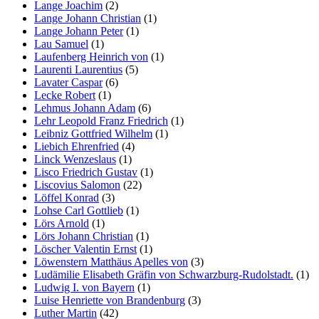
Lange Joachim
(2)
Lange Johann Christian
(1)
Lange Johann Peter
(1)
Lau Samuel
(1)
Laufenberg Heinrich von
(1)
Laurenti Laurentius
(5)
Lavater Caspar
(6)
Lecke Robert
(1)
Lehmus Johann Adam
(6)
Lehr Leopold Franz Friedrich
(1)
Leibniz Gottfried Wilhelm
(1)
Liebich Ehrenfried
(4)
Linck Wenzeslaus
(1)
Lisco Friedrich Gustav
(1)
Liscovius Salomon
(22)
Löffel Konrad
(3)
Lohse Carl Gottlieb
(1)
Lörs Arnold
(1)
Lörs Johann Christian
(1)
Löscher Valentin Ernst
(1)
Löwenstern Matthäus Apelles von
(3)
Ludämilie Elisabeth Gräfin von Schwarzburg-Rudolstadt.
(1)
Ludwig I. von Bayern
(1)
Luise Henriette von Brandenburg
(3)
Luther Martin
(42)