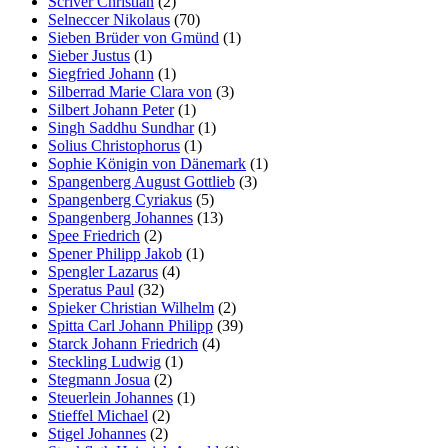
Scriver Christian
(2)
Selneccer Nikolaus
(70)
Sieben Brüder von Gmünd
(1)
Sieber Justus
(1)
Siegfried Johann
(1)
Silberrad Marie Clara von
(3)
Silbert Johann Peter
(1)
Singh Saddhu Sundhar
(1)
Solius Christophorus
(1)
Sophie Königin von Dänemark
(1)
Spangenberg August Gottlieb
(3)
Spangenberg Cyriakus
(5)
Spangenberg Johannes
(13)
Spee Friedrich
(2)
Spener Philipp Jakob
(1)
Spengler Lazarus
(4)
Speratus Paul
(32)
Spieker Christian Wilhelm
(2)
Spitta Carl Johann Philipp
(39)
Starck Johann Friedrich
(4)
Steckling Ludwig
(1)
Stegmann Josua
(2)
Steuerlein Johannes
(1)
Stieffel Michael
(2)
Stigel Johannes
(2)