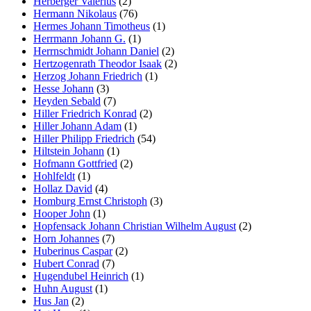
Herberger Valerius
(2)
Hermann Nikolaus
(76)
Hermes Johann Timotheus
(1)
Herrmann Johann G.
(1)
Herrnschmidt Johann Daniel
(2)
Hertzogenrath Theodor Isaak
(2)
Herzog Johann Friedrich
(1)
Hesse Johann
(3)
Heyden Sebald
(7)
Hiller Friedrich Konrad
(2)
Hiller Johann Adam
(1)
Hiller Philipp Friedrich
(54)
Hiltstein Johann
(1)
Hofmann Gottfried
(2)
Hohlfeldt
(1)
Hollaz David
(4)
Homburg Ernst Christoph
(3)
Hooper John
(1)
Hopfensack Johann Christian Wilhelm August
(2)
Horn Johannes
(7)
Huberinus Caspar
(2)
Hubert Conrad
(7)
Hugendubel Heinrich
(1)
Huhn August
(1)
Hus Jan
(2)