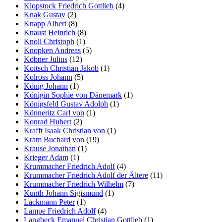
Klopstock Friedrich Gottlieb
(4)
Knak Gustav
(2)
Knapp Albert
(8)
Knaust Heinrich
(8)
Knoll Christoph
(1)
Knopken Andreas
(5)
Köbner Julius
(12)
Koitsch Christian Jakob
(1)
Kolross Johann
(5)
König Johann
(1)
Königin Sophie von Dänemark
(1)
Königsfeld Gustav Adolph
(1)
Könneritz Carl von
(1)
Konrad Hubert
(2)
Krafft Isaak Christian von
(1)
Kram Buchard von
(19)
Krause Jonathan
(1)
Krieger Adam
(1)
Krummacher Friedrich Adolf
(4)
Krummacher Friedrich Adolf der Ältere
(11)
Krummacher Friedrich Wilhelm
(7)
Kunth Johann Sigismund
(1)
Lackmann Peter
(1)
Lampe Friedrich Adolf
(4)
Langbeck Emanuel Christian Gottlieb
(1)