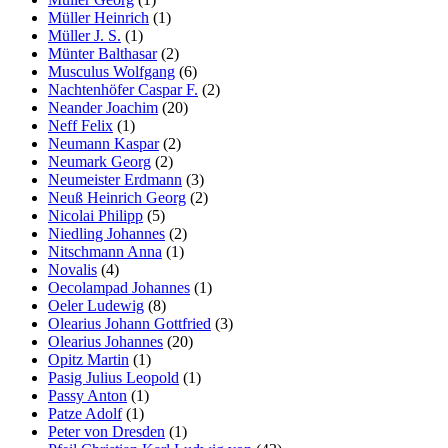
Müller Heinrich
(1)
Müller J. S.
(1)
Münter Balthasar
(2)
Musculus Wolfgang
(6)
Nachtenhöfer Caspar F.
(2)
Neander Joachim
(20)
Neff Felix
(1)
Neumann Kaspar
(2)
Neumark Georg
(2)
Neumeister Erdmann
(3)
Neuß Heinrich Georg
(2)
Nicolai Philipp
(5)
Niedling Johannes
(2)
Nitschmann Anna
(1)
Novalis
(4)
Oecolampad Johannes
(1)
Oeler Ludewig
(8)
Olearius Johann Gottfried
(3)
Olearius Johannes
(20)
Opitz Martin
(1)
Pasig Julius Leopold
(1)
Passy Anton
(1)
Patze Adolf
(1)
Peter von Dresden
(1)