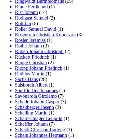
Ringwaldt Bartholomäus
(65)
Rinne Ferdinand
(1)
Rist Johann
(14)
Rodigast Samuel
(2)
Roh Jan
(6)
Roller Samuel David
(1)
Rosenroth Christian Knorr von
(3)
Rösler Jeremias
(1)
Rothe Johann
(3)
Ruben Johann Christoph
(2)
Rückert Friedrich
(1)
Runge Christian
(2)
Ruopp Johann Friedrich
(1)
Rutilius Martin
(1)
Sachs Hans
(28)
Salsborch Albert
(1)
Sanffdorffer Johannes
(1)
Savonarola Girolamo
(7)
Schade Johann Caspar
(3)
Schaitberger Joseph
(2)
Schalling Martin
(1)
Scharnschlager Leupold
(1)
Scheffler Johann
(7)
Scheidt Christian Ludwig
(1)
Schein Johannes Hermann
(1)