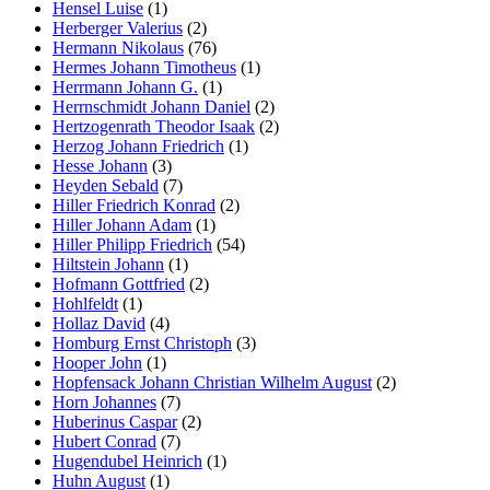
Hensel Luise
(1)
Herberger Valerius
(2)
Hermann Nikolaus
(76)
Hermes Johann Timotheus
(1)
Herrmann Johann G.
(1)
Herrnschmidt Johann Daniel
(2)
Hertzogenrath Theodor Isaak
(2)
Herzog Johann Friedrich
(1)
Hesse Johann
(3)
Heyden Sebald
(7)
Hiller Friedrich Konrad
(2)
Hiller Johann Adam
(1)
Hiller Philipp Friedrich
(54)
Hiltstein Johann
(1)
Hofmann Gottfried
(2)
Hohlfeldt
(1)
Hollaz David
(4)
Homburg Ernst Christoph
(3)
Hooper John
(1)
Hopfensack Johann Christian Wilhelm August
(2)
Horn Johannes
(7)
Huberinus Caspar
(2)
Hubert Conrad
(7)
Hugendubel Heinrich
(1)
Huhn August
(1)