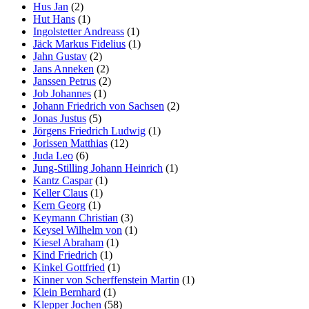
Hus Jan
(2)
Hut Hans
(1)
Ingolstetter Andreass
(1)
Jäck Markus Fidelius
(1)
Jahn Gustav
(2)
Jans Anneken
(2)
Janssen Petrus
(2)
Job Johannes
(1)
Johann Friedrich von Sachsen
(2)
Jonas Justus
(5)
Jörgens Friedrich Ludwig
(1)
Jorissen Matthias
(12)
Juda Leo
(6)
Jung-Stilling Johann Heinrich
(1)
Kantz Caspar
(1)
Keller Claus
(1)
Kern Georg
(1)
Keymann Christian
(3)
Keysel Wilhelm von
(1)
Kiesel Abraham
(1)
Kind Friedrich
(1)
Kinkel Gottfried
(1)
Kinner von Scherffenstein Martin
(1)
Klein Bernhard
(1)
Klepper Jochen
(58)