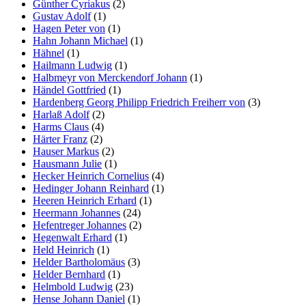
Günther Cyriakus
(2)
Gustav Adolf
(1)
Hagen Peter von
(1)
Hahn Johann Michael
(1)
Hähnel
(1)
Hailmann Ludwig
(1)
Halbmeyr von Merckendorf Johann
(1)
Händel Gottfried
(1)
Hardenberg Georg Philipp Friedrich Freiherr von
(3)
Harlaß Adolf
(2)
Harms Claus
(4)
Härter Franz
(2)
Hauser Markus
(2)
Hausmann Julie
(1)
Hecker Heinrich Cornelius
(4)
Hedinger Johann Reinhard
(1)
Heeren Heinrich Erhard
(1)
Heermann Johannes
(24)
Hefentreger Johannes
(2)
Hegenwalt Erhard
(1)
Held Heinrich
(1)
Helder Bartholomäus
(3)
Helder Bernhard
(1)
Helmbold Ludwig
(23)
Hense Johann Daniel
(1)