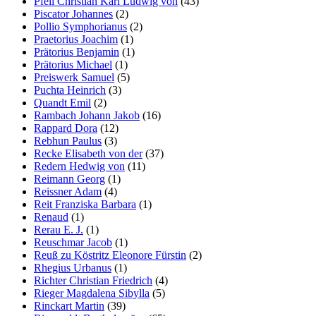
Pfeil Christian Karl Ludwig von
(43)
Piscator Johannes
(2)
Pollio Symphorianus
(2)
Praetorius Joachim
(1)
Prätorius Benjamin
(1)
Prätorius Michael
(1)
Preiswerk Samuel
(5)
Puchta Heinrich
(3)
Quandt Emil
(2)
Rambach Johann Jakob
(16)
Rappard Dora
(12)
Rebhun Paulus
(3)
Recke Elisabeth von der
(37)
Redern Hedwig von
(11)
Reimann Georg
(1)
Reissner Adam
(4)
Reit Franziska Barbara
(1)
Renaud
(1)
Rerau E. J.
(1)
Reuschmar Jacob
(1)
Reuß zu Köstritz Eleonore Fürstin
(2)
Rhegius Urbanus
(1)
Richter Christian Friedrich
(4)
Rieger Magdalena Sibylla
(5)
Rinckart Martin
(39)