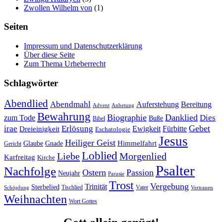
Zwollen Wilhelm von
(1)
Seiten
Impressum und Datenschutzerklärung
Über diese Seite
Zum Thema Urheberrecht
Schlagwörter
Abendlied
Abendmahl
Bereitung
Auferstehung
Advent
Anbetung
Bewahrung
Biographie
Danklied
zum Tode
Dies
Buße
Bibel
Gebet
irae
Erlösung
Ewigkeit
Fürbitte
Dreieinigkeit
Eschatologie
Jesus
Heiliger Geist
Himmelfahrt
Glaube
Gnade
Gericht
Loblied
Liebe
Morgenlied
Karfreitag
Kirche
Psalter
Nachfolge
Ostern
Passion
Neujahr
Parusie
Trost
Vergebung
Trinität
Sterbelied
Tischlied
Vater
Vertrauen
Schöpfung
Weihnachten
Wort Gottes