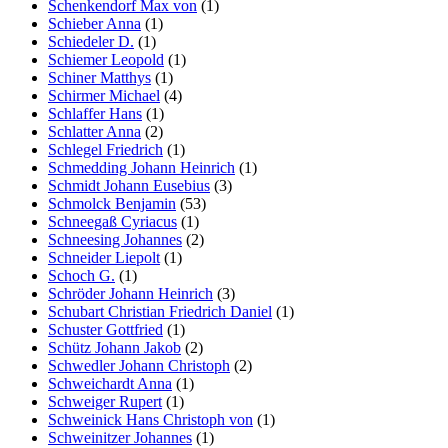
Schenkendorf Max von
(1)
Schieber Anna
(1)
Schiedeler D.
(1)
Schiemer Leopold
(1)
Schiner Matthys
(1)
Schirmer Michael
(4)
Schlaffer Hans
(1)
Schlatter Anna
(2)
Schlegel Friedrich
(1)
Schmedding Johann Heinrich
(1)
Schmidt Johann Eusebius
(3)
Schmolck Benjamin
(53)
Schneegaß Cyriacus
(1)
Schneesing Johannes
(2)
Schneider Liepolt
(1)
Schoch G.
(1)
Schröder Johann Heinrich
(3)
Schubart Christian Friedrich Daniel
(1)
Schuster Gottfried
(1)
Schütz Johann Jakob
(2)
Schwedler Johann Christoph
(2)
Schweichardt Anna
(1)
Schweiger Rupert
(1)
Schweinick Hans Christoph von
(1)
Schweinitzer Johannes
(1)