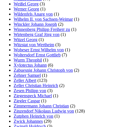
Weißel Georg
(3)
Werner Georg
(1)
Wildenfels Anarg von
(1)
Wilhelm II. von Sachsen-Weimar
(1)
Winckler Johann Joseph
(2)
Winnenberg Philipp Freiherr zu
(1)
Wirtenberg Graf Jörg von
(1)
Witzel Georg
(1)
Witzstat von Wertheim
(3)
Wobeser Ernst Wilhelm von
(1)
Woltersdorf Ernst Gottlieb
(7)
Wurm Theophil
(1)
Xylotectus Johann
(6)
Zabuesnig Johann Christoph von
(2)
Zehner Samuel
(1)
Zeller Albert
(123)
Zeller Christian Heinrich
(2)
Zesen Philipp von
(3)
Ziegenspeck Michael
(1)
Ziegler Caspar
(1)
Zimmermann Johann Christian
(2)
Zinzendorf Nikolaus Ludwig von
(128)
Zutphen Heinrich von
(1)
Zwick Johannes
(29)
Zwingli Huldrych
(3)