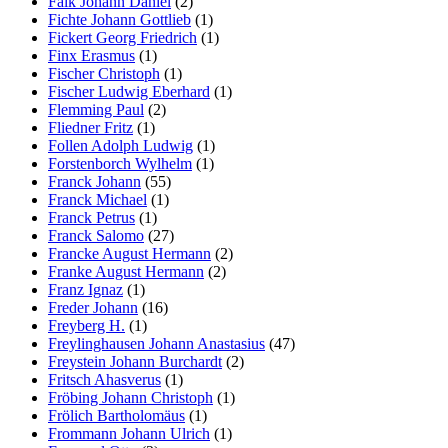
Falk Johann Daniel
(2)
Fichte Johann Gottlieb
(1)
Fickert Georg Friedrich
(1)
Finx Erasmus
(1)
Fischer Christoph
(1)
Fischer Ludwig Eberhard
(1)
Flemming Paul
(2)
Fliedner Fritz
(1)
Follen Adolph Ludwig
(1)
Forstenborch Wylhelm
(1)
Franck Johann
(55)
Franck Michael
(1)
Franck Petrus
(1)
Franck Salomo
(27)
Francke August Hermann
(2)
Franke August Hermann
(2)
Franz Ignaz
(1)
Freder Johann
(16)
Freyberg H.
(1)
Freylinghausen Johann Anastasius
(47)
Freystein Johann Burchardt
(2)
Fritsch Ahasverus
(1)
Fröbing Johann Christoph
(1)
Frölich Bartholomäus
(1)
Frommann Johann Ulrich
(1)