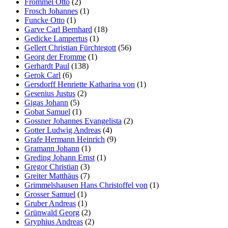
Frommel Otto
(2)
Frosch Johannes
(1)
Funcke Otto
(1)
Garve Carl Bernhard
(18)
Gedicke Lampertus
(1)
Gellert Christian Fürchtegott
(56)
Georg der Fromme
(1)
Gerhardt Paul
(138)
Gerok Carl
(6)
Gersdorff Henriette Katharina von
(1)
Gesenius Justus
(2)
Gigas Johann
(5)
Gobat Samuel
(1)
Gossner Johannes Evangelista
(2)
Gotter Ludwig Andreas
(4)
Grafe Hermann Heinrich
(9)
Gramann Johann
(1)
Greding Johann Ernst
(1)
Gregor Christian
(3)
Greiter Matthäus
(7)
Grimmelshausen Hans Christoffel von
(1)
Grosser Samuel
(1)
Gruber Andreas
(1)
Grünwald Georg
(2)
Gryphius Andreas
(2)