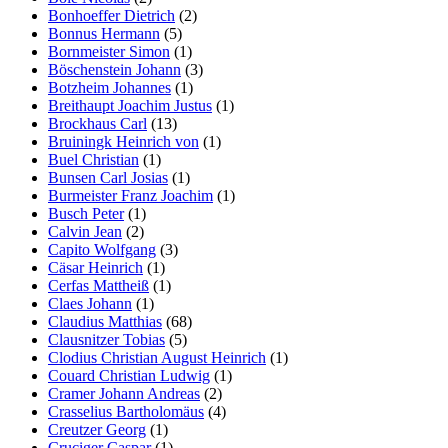
Bonhoeffer Dietrich
(2)
Bonnus Hermann
(5)
Bornmeister Simon
(1)
Böschenstein Johann
(3)
Botzheim Johannes
(1)
Breithaupt Joachim Justus
(1)
Brockhaus Carl
(13)
Bruiningk Heinrich von
(1)
Buel Christian
(1)
Bunsen Carl Josias
(1)
Burmeister Franz Joachim
(1)
Busch Peter
(1)
Calvin Jean
(2)
Capito Wolfgang
(3)
Cäsar Heinrich
(1)
Cerfas Mattheiß
(1)
Claes Johann
(1)
Claudius Matthias
(68)
Clausnitzer Tobias
(5)
Clodius Christian August Heinrich
(1)
Couard Christian Ludwig
(1)
Cramer Johann Andreas
(2)
Crasselius Bartholomäus
(4)
Creutzer Georg
(1)
Cruciger Caspar
(1)