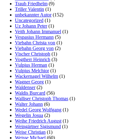
Traub Friedhelm
(9)
Triller Valentin
(1)
unbekannter Autor
(152)
Uncategorized
(1)
Uz Johann Peter
(1)
Veith Johann Immanuel
(1)
Vespasius Hermann
(5)
Viebahn Christa von
(1)
Viebahn Georg von
(2)
Vischer Christoph
(1)
Vogtherr Heinrich
(3)
Vulpius Herman
(1)
Vulpius Melchior
(1)
Wackernagel Wilhelm
(1)
Wagner Georg
(1)
Waldenser
(2)
Waldis Burcard
(56)
Walliser Christoph Thomas
(1)
Walter Johann
(6)
Wedel Georg Wolfgang
(1)
Wegelin Josua
(2)
Weihe Friedrich August
(1)
Weingärtner Sigismund
(1)
Weise Christian
(1)
Weisse Michael
(60)