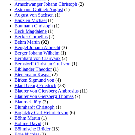
Arnschwanger Johann Christoph
(2)
Astmann Gottlieb August
(1)
August von Sachsen
(1)
Bapzien Michael
(1)
Baumann Christoph
(1)
Beck Magdalene
(1)
Becker Cornelius
(2)
Behm Martin
(92)
Bengel Johann Albrecht
(3)
Berger Johann Wilhelm
(1)
Bernhard von Clairvaux
(2)
Bernstorff Christian Graf von
(1)
Bibliander Theodor
(1)
Bienemann Kaspar
(2)
Birken Sigmund von
(4)
Blaul Georg Friedrich
(23)
Blaurer von Giersberg Ambrosius
(11)
Blaurer von Giersberg Thomas
(7)
Blaurock Jörg
(2)
Blumhardt Christoph
(1)
Bogatzky Carl Heinrich von
(6)
Böhm Martin
(1)
Böhme David
(1)
Böhmische Brüder
(15)
Boie Nicolas
(2)