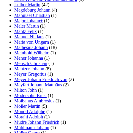
Luther Martin
(42)
Magdeburg Johann
(4)
Mahulael Christian
(1)
Major Johann+
(1)
Maler Martin
(1)
Mantz Felix
(1)
Manuel Niklaus
(1)
Maria von Ungarn
(1)
Mathesius Johann
(18)
Meinhold Wilhelm
(1)
Mener Johanna
(1)
Mensch Christian
(1)
Mentzer Johann
(8)
Meyer Gregorius
(1)
Meyer Johann Friedrich von
(2)
Meyfart Johann Matthäus
(2)
Milton John
(1)
Modersohn Ernst
(1)
Moibanus Ambrosius
(1)
Möller Martin
(5)
Monod Adolphe
(1)
Morahi Adolph
(1)
Mudre Johann Friedrich
(1)
Mühlmann Johann
(1)
Müller Georg
(1)