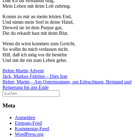
Daß ich dir Hosianna sing,
Mein Leben mit deim Lob zubring.
Komm zu mir an meim letzten End,
Und nimm mein Seel in deine Händ,
Dieweil sie ist dein Purpur gut,
Die du erkauft hast mit deim Blut.
Wenn du wirst kommen zum Gericht,
So wollst du mich verlassen nicht.
Hilf, daß ich mög vor dir bestehn
Und mit dir ein zum Leben gehn.
Behm Martin
Advent
Beitragsnavigation
Jäck, Markus Fidelius – Dies Irae
Behm, Martin – Am Ostermontage, um Erleuchtung, Beistand und
Reigerung bis ans Ende
Meta
Anmelden
Eintrags-Feed
Kommentar-Feed
WordPress.org