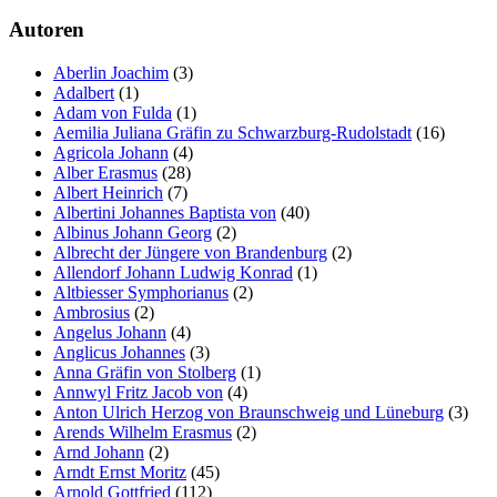
Autoren
Aberlin Joachim
(3)
Adalbert
(1)
Adam von Fulda
(1)
Aemilia Juliana Gräfin zu Schwarzburg-Rudolstadt
(16)
Agricola Johann
(4)
Alber Erasmus
(28)
Albert Heinrich
(7)
Albertini Johannes Baptista von
(40)
Albinus Johann Georg
(2)
Albrecht der Jüngere von Brandenburg
(2)
Allendorf Johann Ludwig Konrad
(1)
Altbiesser Symphorianus
(2)
Ambrosius
(2)
Angelus Johann
(4)
Anglicus Johannes
(3)
Anna Gräfin von Stolberg
(1)
Annwyl Fritz Jacob von
(4)
Anton Ulrich Herzog von Braunschweig und Lüneburg
(3)
Arends Wilhelm Erasmus
(2)
Arnd Johann
(2)
Arndt Ernst Moritz
(45)
Arnold Gottfried
(112)