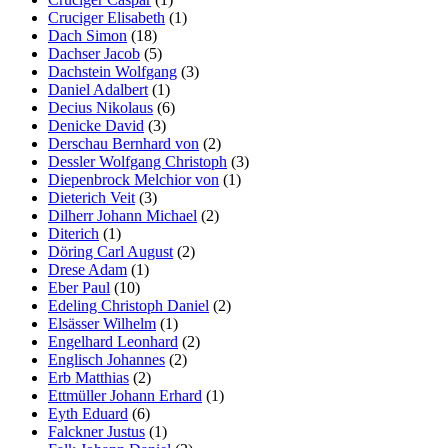
Cruciger Elisabeth
(1)
Dach Simon
(18)
Dachser Jacob
(5)
Dachstein Wolfgang
(3)
Daniel Adalbert
(1)
Decius Nikolaus
(6)
Denicke David
(3)
Derschau Bernhard von
(2)
Dessler Wolfgang Christoph
(3)
Diepenbrock Melchior von
(1)
Dieterich Veit
(3)
Dilherr Johann Michael
(2)
Diterich
(1)
Döring Carl August
(2)
Drese Adam
(1)
Eber Paul
(10)
Edeling Christoph Daniel
(2)
Elsässer Wilhelm
(1)
Engelhard Leonhard
(2)
Englisch Johannes
(2)
Erb Matthias
(2)
Ettmüller Johann Erhard
(1)
Eyth Eduard
(6)
Falckner Justus
(1)