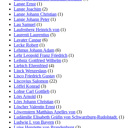
Lange Ernst
(1)
Lange Joachim
(2)
Lange Johann Christian
(1)
Lange Johann Peter
(1)
Lau Samuel
(1)
Laufenberg Heinrich von
(1)
Laurenti Laurentius
(5)
Lavater Caspar
(6)
Lecke Robert
(1)
Lehmus Johann Adam
(6)
Lehr Leopold Franz Friedrich
(1)
Leibniz Gottfried Wilhelm
(1)
Liebich Ehrenfried
(4)
Linck Wenzeslaus
(1)
Lisco Friedrich Gustav
(1)
Liscovius Salomon
(22)
Löffel Konrad
(3)
Lohse Carl Gottlieb
(1)
Lörs Arnold
(1)
Lörs Johann Christian
(1)
Löscher Valentin Ernst
(1)
Löwenstern Matthäus Apelles von
(3)
Ludämilie Elisabeth Gräfin von Schwarzburg-Rudolstadt.
(1)
Ludwig I. von Bayern
(1)
Luise Henriette von Brandenburg
(3)