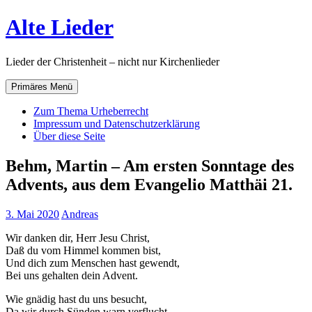
Zum
Alte Lieder
Inhalt
springen
Lieder der Christenheit – nicht nur Kirchenlieder
Primäres Menü
Zum Thema Urheberrecht
Impressum und Datenschutzerklärung
Über diese Seite
Behm, Martin – Am ersten Sonntage des
Advents, aus dem Evangelio Matthäi 21.
3. Mai 2020
Andreas
Wir danken dir, Herr Jesu Christ,
Daß du vom Himmel kommen bist,
Und dich zum Menschen hast gewendt,
Bei uns gehalten dein Advent.
Wie gnädig hast du uns besucht,
Da wir durch Sünden warn verflucht,