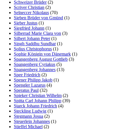
Schweizer Brüder
(2)
Scriver Christian
(2)
Selneccer Nikolaus
(70)
Sieben Brüder von Gmünd
(1)
Sieber Justus
(1)
Siegfried Johann
(1)
Silberrad Marie Clara von
(3)
Silbert Johann Peter
(1)
Singh Saddhu Sundhar
(1)
Solius Christophorus
(1)
Sophie Königin von Dänemark
(1)
Spangenberg August Gottlieb
(3)
Spangenberg Cyriakus
(5)
Spangenberg Johannes
(13)
Spee Friedrich
(2)
Spener Philipp Jakob
(1)
Spengler Lazarus
(4)
Speratus Paul
(32)
Spieker Christian Wilhelm
(2)
Spitta Carl Johann Philipp
(39)
Starck Johann Friedrich
(4)
Steckling Ludwig
(1)
Stegmann Josua
(2)
Steuerlein Johannes
(1)
Stieffel Michael
(2)