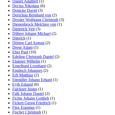
Daniel Adalbert
(1)
Decius Nikolaus
(6)
Denicke David
(3)
Derschau Bernhard von
(2)
Dessler Wolfgang Christoph
(3)
Diepenbrock Melchior von
(1)
Dieterich Veit
(3)
Dilherr Johann Michael
(2)
Diterich
(1)
Döring Carl August
(2)
Drese Adam
(1)
Eber Paul
(10)
Edeling Christoph Daniel
(2)
Elsässer Wilhelm
(1)
Engelhard Leonhard
(2)
Englisch Johannes
(2)
Erb Matthias
(2)
Ettmüller Johann Erhard
(1)
Eyth Eduard
(6)
Falckner Justus
(1)
Falk Johann Daniel
(2)
Fichte Johann Gottlieb
(1)
Fickert Georg Friedrich
(1)
Finx Erasmus
(1)
Fischer Christoph
(1)