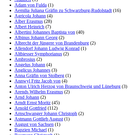
Adam von Fulda
(1)
Aemilia Juliana Gräfin zu Schwarzburg-Rudolstadt
(16)
Agricola Johann
(4)
Alber Erasmus
(28)
Albert Heinrich
(7)
Albertini Johannes Baptista von
(40)
Albinus Johann Georg
(2)
Albrecht der Jüngere von Brandenburg
(2)
Allendorf Johann Ludwig Konrad
(1)
Altbiesser Symphorianus
(2)
Ambrosius
(2)
Angelus Johann
(4)
Anglicus Johannes
(3)
Anna Gräfin von Stolberg
(1)
Annwyl Fritz Jacob von
(4)
Anton Ulrich Herzog von Braunschweig und Lüneburg
(3)
Arends Wilhelm Erasmus
(2)
Arnd Johann
(2)
Arndt Ernst Moritz
(45)
Arnold Gottfried
(112)
Arnschwanger Johann Christoph
(2)
Astmann Gottlieb August
(1)
August von Sachsen
(1)
Bapzien Michael
(1)