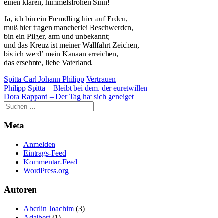
einen klaren, himmelsfrohen Sinn!
Ja, ich bin ein Fremdling hier auf Erden,
muß hier tragen mancherlei Beschwerden,
bin ein Pilger, arm und unbekannt;
und das Kreuz ist meiner Wallfahrt Zeichen,
bis ich werd’ mein Kanaan erreichen,
das ersehnte, liebe Vaterland.
Spitta Carl Johann Philipp
Vertrauen
Beitragsnavigation
Philipp Spitta – Bleibt bei dem, der euretwillen
Dora Rappard – Der Tag hat sich geneiget
Meta
Anmelden
Eintrags-Feed
Kommentar-Feed
WordPress.org
Autoren
Aberlin Joachim
(3)
Adalbert
(1)