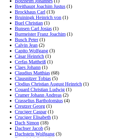
Botzheim Johannes
(1)
Breithaupt Joachim Justus
(1)
Brockhaus Carl
(13)
Bruiningk Heinrich von
(1)
Buel Christian
(1)
Bunsen Carl Josias
(1)
Burmeister Franz Joachim
(1)
Busch Peter
(1)
Calvin Jean
(2)
Capito Wolfgang
(3)
Cäsar Heinrich
(1)
Cerfas Mattheiß
(1)
Claes Johann
(1)
Claudius Matthias
(68)
Clausnitzer Tobias
(5)
Clodius Christian August Heinrich
(1)
Couard Christian Ludwig
(1)
Cramer Johann Andreas
(2)
Crasselius Bartholomäus
(4)
Creutzer Georg
(1)
Cruciger Caspar
(1)
Cruciger Elisabeth
(1)
Dach Simon
(18)
Dachser Jacob
(5)
Dachstein Wolfgang
(3)