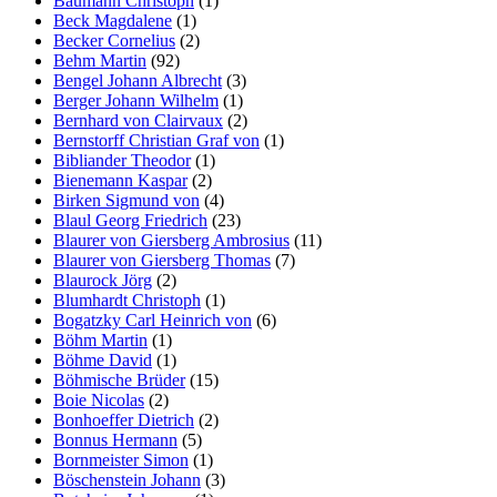
Baumann Christoph
(1)
Beck Magdalene
(1)
Becker Cornelius
(2)
Behm Martin
(92)
Bengel Johann Albrecht
(3)
Berger Johann Wilhelm
(1)
Bernhard von Clairvaux
(2)
Bernstorff Christian Graf von
(1)
Bibliander Theodor
(1)
Bienemann Kaspar
(2)
Birken Sigmund von
(4)
Blaul Georg Friedrich
(23)
Blaurer von Giersberg Ambrosius
(11)
Blaurer von Giersberg Thomas
(7)
Blaurock Jörg
(2)
Blumhardt Christoph
(1)
Bogatzky Carl Heinrich von
(6)
Böhm Martin
(1)
Böhme David
(1)
Böhmische Brüder
(15)
Boie Nicolas
(2)
Bonhoeffer Dietrich
(2)
Bonnus Hermann
(5)
Bornmeister Simon
(1)
Böschenstein Johann
(3)