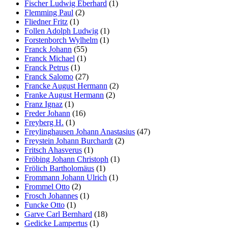
Fischer Ludwig Eberhard
(1)
Flemming Paul
(2)
Fliedner Fritz
(1)
Follen Adolph Ludwig
(1)
Forstenborch Wylhelm
(1)
Franck Johann
(55)
Franck Michael
(1)
Franck Petrus
(1)
Franck Salomo
(27)
Francke August Hermann
(2)
Franke August Hermann
(2)
Franz Ignaz
(1)
Freder Johann
(16)
Freyberg H.
(1)
Freylinghausen Johann Anastasius
(47)
Freystein Johann Burchardt
(2)
Fritsch Ahasverus
(1)
Fröbing Johann Christoph
(1)
Frölich Bartholomäus
(1)
Frommann Johann Ulrich
(1)
Frommel Otto
(2)
Frosch Johannes
(1)
Funcke Otto
(1)
Garve Carl Bernhard
(18)
Gedicke Lampertus
(1)