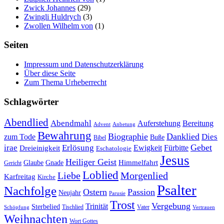
Zwick Johannes
(29)
Zwingli Huldrych
(3)
Zwollen Wilhelm von
(1)
Seiten
Impressum und Datenschutzerklärung
Über diese Seite
Zum Thema Urheberrecht
Schlagwörter
Abendlied
Abendmahl
Bereitung
Auferstehung
Advent
Anbetung
Bewahrung
Biographie
Danklied
zum Tode
Dies
Buße
Bibel
Gebet
irae
Erlösung
Ewigkeit
Fürbitte
Dreieinigkeit
Eschatologie
Jesus
Heiliger Geist
Himmelfahrt
Glaube
Gnade
Gericht
Loblied
Liebe
Morgenlied
Karfreitag
Kirche
Psalter
Nachfolge
Ostern
Passion
Neujahr
Parusie
Trost
Vergebung
Trinität
Sterbelied
Tischlied
Vater
Vertrauen
Schöpfung
Weihnachten
Wort Gottes