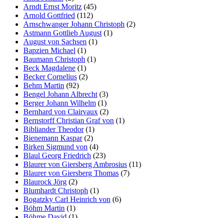
Arndt Ernst Moritz
(45)
Marketing
Arnold Gottfried
(112)
Indem Sie uns Ihre
Arnschwanger Johann Christoph
(2)
Interessen und Ihr
Astmann Gottlieb August
(1)
Verhalten beim
August von Sachsen
(1)
Besuch unserer
Bapzien Michael
(1)
Website mitteilen,
Baumann Christoph
(1)
erhöhen Sie die
Beck Magdalene
(1)
Wahrscheinlichkeit,
Becker Cornelius
(2)
personalisierte
Behm Martin
(92)
Inhalte und
Bengel Johann Albrecht
(3)
Angebote zu sehen.
Berger Johann Wilhelm
(1)
Bernhard von Clairvaux
(2)
Bernstorff Christian Graf von
(1)
Bibliander Theodor
(1)
Bienemann Kaspar
(2)
Birken Sigmund von
(4)
Blaul Georg Friedrich
(23)
Blaurer von Giersberg Ambrosius
(11)
Blaurer von Giersberg Thomas
(7)
Blaurock Jörg
(2)
Blumhardt Christoph
(1)
Bogatzky Carl Heinrich von
(6)
Böhm Martin
(1)
Böhme David
(1)