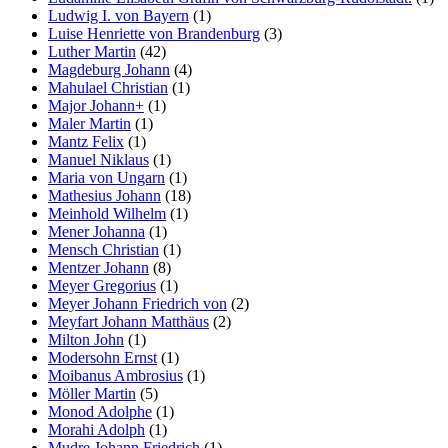
Ludwig I. von Bayern
(1)
Luise Henriette von Brandenburg
(3)
Luther Martin
(42)
Magdeburg Johann
(4)
Mahulael Christian
(1)
Major Johann+
(1)
Maler Martin
(1)
Mantz Felix
(1)
Manuel Niklaus
(1)
Maria von Ungarn
(1)
Mathesius Johann
(18)
Meinhold Wilhelm
(1)
Mener Johanna
(1)
Mensch Christian
(1)
Mentzer Johann
(8)
Meyer Gregorius
(1)
Meyer Johann Friedrich von
(2)
Meyfart Johann Matthäus
(2)
Milton John
(1)
Modersohn Ernst
(1)
Moibanus Ambrosius
(1)
Möller Martin
(5)
Monod Adolphe
(1)
Morahi Adolph
(1)
Mudre Johann Friedrich
(1)