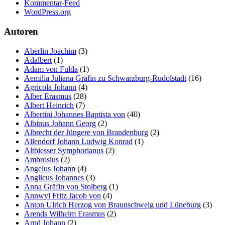
Kommentar-Feed
der Website
WordPress.org
auf Basis der
Nutzung
Autoren
verbessern.
Aberlin Joachim
(3)
Adalbert
(1)
Erfahrung
Adam von Fulda
(1)
Damit unsere
Aemilia Juliana Gräfin zu Schwarzburg-Rudolstadt
(16)
Website
Agricola Johann
(4)
während
Alber Erasmus
(28)
Ihres Besuchs
Albert Heinrich
(7)
so gut wie
Albertini Johannes Baptista von
(40)
möglich
Albinus Johann Georg
(2)
funktioniert.
Albrecht der Jüngere von Brandenburg
(2)
Wenn Sie
Allendorf Johann Ludwig Konrad
(1)
diese Cookies
Altbiesser Symphorianus
(2)
ablehnen,
Ambrosius
(2)
verschwinden
Angelus Johann
(4)
einige
Anglicus Johannes
(3)
Funktionen
Anna Gräfin von Stolberg
(1)
von der
Annwyl Fritz Jacob von
(4)
Website.
Anton Ulrich Herzog von Braunschweig und Lüneburg
(3)
Arends Wilhelm Erasmus
(2)
Arnd Johann
(2)