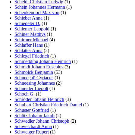
Scheidt Christian Ludwig
(1)
Schein Johannes Hermann
(1)
Schenkendorf Max von
(1)
Schieber Anna
(1)
Schiedeler D.
(1)
Schiemer Leopold
(1)
Schiner Matthys
(1)
Schirmer Michael
(4)
Schlaffer Hans
(1)
Schlatter Anna
(2)
Schlegel Friedrich
(1)
Schmedding Johann Heinrich
(1)
Schmidt Johann Eusebius
(3)
Schmolck Benjamin
(53)
Schneegaß Cyriacus
(1)
Schneesing Johannes
(2)
Schneider Liepolt
(1)
Schoch G.
(1)
Schröder Johann Heinrich
(3)
Schubart Christian Friedrich Daniel
(1)
Schuster Gottfried
(1)
Schütz Johann Jakob
(2)
Schwedler Johann Christoph
(2)
Schweichardt Anna
(1)
Schweiger Rupert
(1)