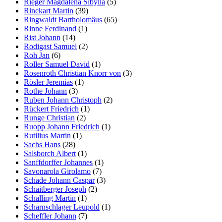
Rieger Magdalena Sibylla
(5)
Rinckart Martin
(39)
Ringwaldt Bartholomäus
(65)
Rinne Ferdinand
(1)
Rist Johann
(14)
Rodigast Samuel
(2)
Roh Jan
(6)
Roller Samuel David
(1)
Rosenroth Christian Knorr von
(3)
Rösler Jeremias
(1)
Rothe Johann
(3)
Ruben Johann Christoph
(2)
Rückert Friedrich
(1)
Runge Christian
(2)
Ruopp Johann Friedrich
(1)
Rutilius Martin
(1)
Sachs Hans
(28)
Salsborch Albert
(1)
Sanffdorffer Johannes
(1)
Savonarola Girolamo
(7)
Schade Johann Caspar
(3)
Schaitberger Joseph
(2)
Schalling Martin
(1)
Scharnschlager Leupold
(1)
Scheffler Johann
(7)