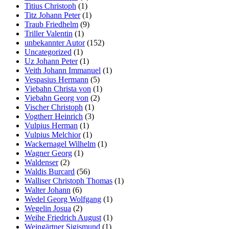
Titius Christoph
(1)
Titz Johann Peter
(1)
Traub Friedhelm
(9)
Triller Valentin
(1)
unbekannter Autor
(152)
Uncategorized
(1)
Uz Johann Peter
(1)
Veith Johann Immanuel
(1)
Vespasius Hermann
(5)
Viebahn Christa von
(1)
Viebahn Georg von
(2)
Vischer Christoph
(1)
Vogtherr Heinrich
(3)
Vulpius Herman
(1)
Vulpius Melchior
(1)
Wackernagel Wilhelm
(1)
Wagner Georg
(1)
Waldenser
(2)
Waldis Burcard
(56)
Walliser Christoph Thomas
(1)
Walter Johann
(6)
Wedel Georg Wolfgang
(1)
Wegelin Josua
(2)
Weihe Friedrich August
(1)
Weingärtner Sigismund
(1)