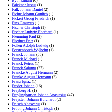
Eyth Eduard
(6)
Falckner Justus
(1)
Falk Johann Daniel
(2)
Fichte Johann Gottlieb
(1)
Fickert Georg Friedrich
(1)
Finx Erasmus
(1)
Fischer Christoph
(1)
Fischer Ludwig Eberhard
(1)
Flemming Paul
(2)
Fliedner Fritz
(1)
Follen Adolph Ludwig
(1)
Forstenborch Wylhelm
(1)
Franck Johann
(55)
Franck Michael
(1)
Franck Petrus
(1)
Franck Salomo
(27)
Francke August Hermann
(2)
Franke August Hermann
(2)
Franz Ignaz
(1)
Freder Johann
(16)
Freyberg H.
(1)
Freylinghausen Johann Anastasius
(47)
Freystein Johann Burchardt
(2)
Fritsch Ahasverus
(1)
Fröbing Johann Christoph
(1)