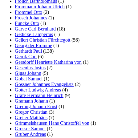
Frölich Bartholomäus
(1)
Frommann Johann Ulrich
(1)
Frommel Otto
(2)
Frosch Johannes
(1)
Funcke Otto
(1)
Garve Carl Bernhard
(18)
Gedicke Lampertus
(1)
Gellert Christian Fürchtegott
(56)
Georg der Fromme
(1)
Gerhardt Paul
(138)
Gerok Carl
(6)
Gersdorff Henriette Katharina von
(1)
Gesenius Justus
(2)
Gigas Johann
(5)
Gobat Samuel
(1)
Gossner Johannes Evangelista
(2)
Gotter Ludwig Andreas
(4)
Grafe Hermann Heinrich
(9)
Gramann Johann
(1)
Greding Johann Ernst
(1)
Gregor Christian
(3)
Greiter Matthäus
(7)
Grimmelshausen Hans Christoffel von
(1)
Grosser Samuel
(1)
Gruber Andreas
(1)