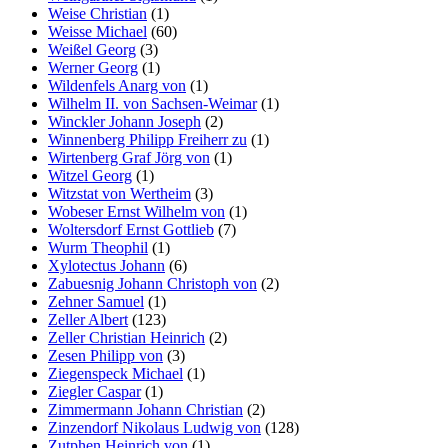
Weise Christian
(1)
Weisse Michael
(60)
Weißel Georg
(3)
Werner Georg
(1)
Wildenfels Anarg von
(1)
Wilhelm II. von Sachsen-Weimar
(1)
Winckler Johann Joseph
(2)
Winnenberg Philipp Freiherr zu
(1)
Wirtenberg Graf Jörg von
(1)
Witzel Georg
(1)
Witzstat von Wertheim
(3)
Wobeser Ernst Wilhelm von
(1)
Woltersdorf Ernst Gottlieb
(7)
Wurm Theophil
(1)
Xylotectus Johann
(6)
Zabuesnig Johann Christoph von
(2)
Zehner Samuel
(1)
Zeller Albert
(123)
Zeller Christian Heinrich
(2)
Zesen Philipp von
(3)
Ziegenspeck Michael
(1)
Ziegler Caspar
(1)
Zimmermann Johann Christian
(2)
Zinzendorf Nikolaus Ludwig von
(128)
Zutphen Heinrich von
(1)