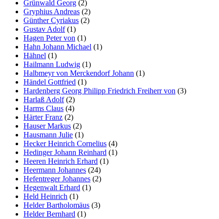
Grünwald Georg
(2)
Gryphius Andreas
(2)
Günther Cyriakus
(2)
Gustav Adolf
(1)
Hagen Peter von
(1)
Hahn Johann Michael
(1)
Hähnel
(1)
Hailmann Ludwig
(1)
Halbmeyr von Merckendorf Johann
(1)
Händel Gottfried
(1)
Hardenberg Georg Philipp Friedrich Freiherr von
(3)
Harlaß Adolf
(2)
Harms Claus
(4)
Härter Franz
(2)
Hauser Markus
(2)
Hausmann Julie
(1)
Hecker Heinrich Cornelius
(4)
Hedinger Johann Reinhard
(1)
Heeren Heinrich Erhard
(1)
Heermann Johannes
(24)
Hefentreger Johannes
(2)
Hegenwalt Erhard
(1)
Held Heinrich
(1)
Helder Bartholomäus
(3)
Helder Bernhard
(1)