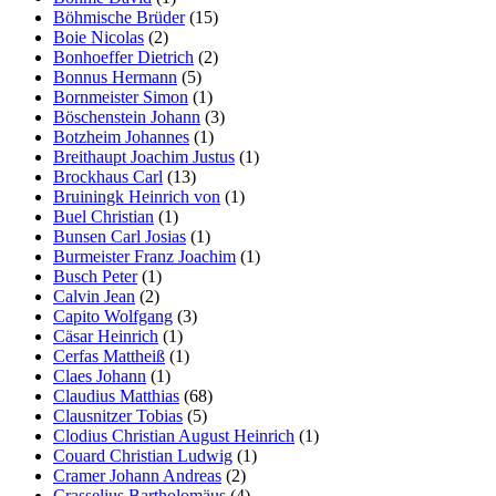
Böhmische Brüder
(15)
Boie Nicolas
(2)
Bonhoeffer Dietrich
(2)
Bonnus Hermann
(5)
Bornmeister Simon
(1)
Böschenstein Johann
(3)
Botzheim Johannes
(1)
Breithaupt Joachim Justus
(1)
Brockhaus Carl
(13)
Bruiningk Heinrich von
(1)
Buel Christian
(1)
Bunsen Carl Josias
(1)
Burmeister Franz Joachim
(1)
Busch Peter
(1)
Calvin Jean
(2)
Capito Wolfgang
(3)
Cäsar Heinrich
(1)
Cerfas Mattheiß
(1)
Claes Johann
(1)
Claudius Matthias
(68)
Clausnitzer Tobias
(5)
Clodius Christian August Heinrich
(1)
Couard Christian Ludwig
(1)
Cramer Johann Andreas
(2)
Crasselius Bartholomäus
(4)