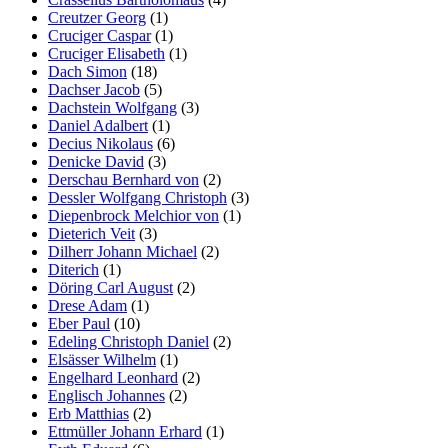
Creutzer Georg
(1)
Cruciger Caspar
(1)
Cruciger Elisabeth
(1)
Dach Simon
(18)
Dachser Jacob
(5)
Dachstein Wolfgang
(3)
Daniel Adalbert
(1)
Decius Nikolaus
(6)
Denicke David
(3)
Derschau Bernhard von
(2)
Dessler Wolfgang Christoph
(3)
Diepenbrock Melchior von
(1)
Dieterich Veit
(3)
Dilherr Johann Michael
(2)
Diterich
(1)
Döring Carl August
(2)
Drese Adam
(1)
Eber Paul
(10)
Edeling Christoph Daniel
(2)
Elsässer Wilhelm
(1)
Engelhard Leonhard
(2)
Englisch Johannes
(2)
Erb Matthias
(2)
Ettmüller Johann Erhard
(1)