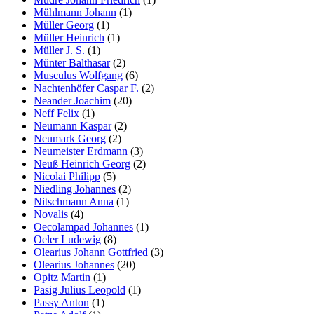
Mühlmann Johann
(1)
Müller Georg
(1)
Müller Heinrich
(1)
Müller J. S.
(1)
Münter Balthasar
(2)
Musculus Wolfgang
(6)
Nachtenhöfer Caspar F.
(2)
Neander Joachim
(20)
Neff Felix
(1)
Neumann Kaspar
(2)
Neumark Georg
(2)
Neumeister Erdmann
(3)
Neuß Heinrich Georg
(2)
Nicolai Philipp
(5)
Niedling Johannes
(2)
Nitschmann Anna
(1)
Novalis
(4)
Oecolampad Johannes
(1)
Oeler Ludewig
(8)
Olearius Johann Gottfried
(3)
Olearius Johannes
(20)
Opitz Martin
(1)
Pasig Julius Leopold
(1)
Passy Anton
(1)