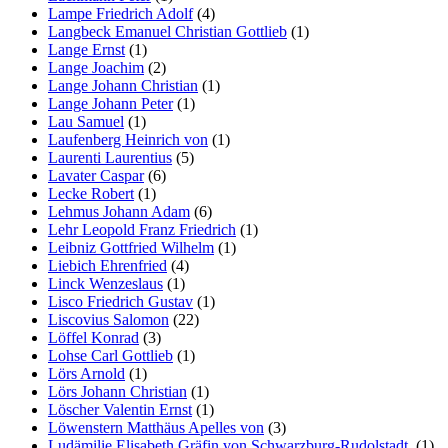
Lampe Friedrich Adolf
(4)
Langbeck Emanuel Christian Gottlieb
(1)
Lange Ernst
(1)
Lange Joachim
(2)
Lange Johann Christian
(1)
Lange Johann Peter
(1)
Lau Samuel
(1)
Laufenberg Heinrich von
(1)
Laurenti Laurentius
(5)
Lavater Caspar
(6)
Lecke Robert
(1)
Lehmus Johann Adam
(6)
Lehr Leopold Franz Friedrich
(1)
Leibniz Gottfried Wilhelm
(1)
Liebich Ehrenfried
(4)
Linck Wenzeslaus
(1)
Lisco Friedrich Gustav
(1)
Liscovius Salomon
(22)
Löffel Konrad
(3)
Lohse Carl Gottlieb
(1)
Lörs Arnold
(1)
Lörs Johann Christian
(1)
Löscher Valentin Ernst
(1)
Löwenstern Matthäus Apelles von
(3)
Ludämilie Elisabeth Gräfin von Schwarzburg-Rudolstadt.
(1)