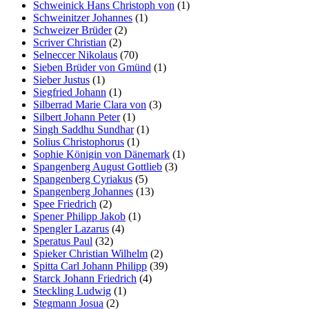
Schweinick Hans Christoph von
(1)
Schweinitzer Johannes
(1)
Schweizer Brüder
(2)
Scriver Christian
(2)
Selneccer Nikolaus
(70)
Sieben Brüder von Gmünd
(1)
Sieber Justus
(1)
Siegfried Johann
(1)
Silberrad Marie Clara von
(3)
Silbert Johann Peter
(1)
Singh Saddhu Sundhar
(1)
Solius Christophorus
(1)
Sophie Königin von Dänemark
(1)
Spangenberg August Gottlieb
(3)
Spangenberg Cyriakus
(5)
Spangenberg Johannes
(13)
Spee Friedrich
(2)
Spener Philipp Jakob
(1)
Spengler Lazarus
(4)
Speratus Paul
(32)
Spieker Christian Wilhelm
(2)
Spitta Carl Johann Philipp
(39)
Starck Johann Friedrich
(4)
Steckling Ludwig
(1)
Stegmann Josua
(2)