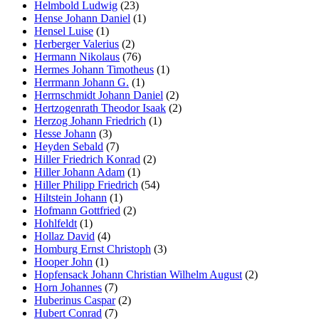
Helmbold Ludwig
(23)
Hense Johann Daniel
(1)
Hensel Luise
(1)
Herberger Valerius
(2)
Hermann Nikolaus
(76)
Hermes Johann Timotheus
(1)
Herrmann Johann G.
(1)
Herrnschmidt Johann Daniel
(2)
Hertzogenrath Theodor Isaak
(2)
Herzog Johann Friedrich
(1)
Hesse Johann
(3)
Heyden Sebald
(7)
Hiller Friedrich Konrad
(2)
Hiller Johann Adam
(1)
Hiller Philipp Friedrich
(54)
Hiltstein Johann
(1)
Hofmann Gottfried
(2)
Hohlfeldt
(1)
Hollaz David
(4)
Homburg Ernst Christoph
(3)
Hooper John
(1)
Hopfensack Johann Christian Wilhelm August
(2)
Horn Johannes
(7)
Huberinus Caspar
(2)
Hubert Conrad
(7)