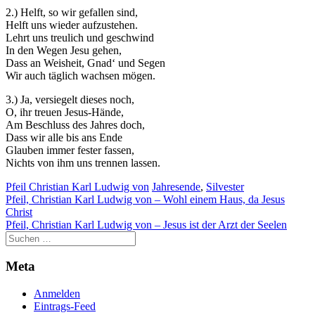
2.) Helft, so wir gefallen sind,
Helft uns wieder aufzustehen.
Lehrt uns treulich und geschwind
In den Wegen Jesu gehen,
Dass an Weisheit, Gnad‘ und Segen
Wir auch täglich wachsen mögen.
Notwendig
3.) Ja, versiegelt dieses noch,
Diese
O, ihr treuen Jesus-Hände,
Cookies
Am Beschluss des Jahres doch,
sind nicht
Dass wir alle bis ans Ende
optional.
Glauben immer fester fassen,
Sie werden
Nichts von ihm uns trennen lassen.
benötigt,
damit die
Pfeil Christian Karl Ludwig von
Jahresende
,
Silvester
Website
Beitragsnavigation
Pfeil, Christian Karl Ludwig von – Wohl einem Haus, da Jesus
funktioniert.
Christ
Pfeil, Christian Karl Ludwig von – Jesus ist der Arzt der Seelen
Statistik
Mit diesen
Meta
Cookies
können wir die
Anmelden
Funktionsweise
Eintrags-Feed
und Struktur