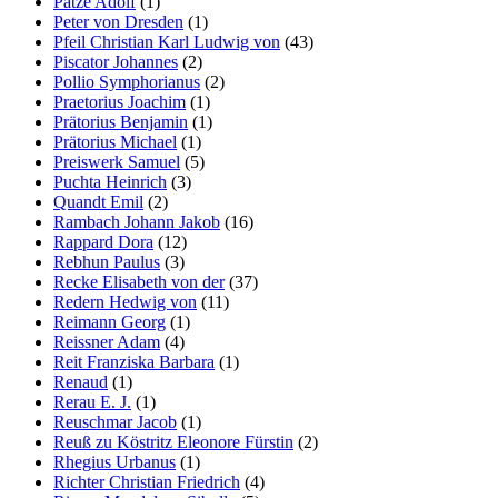
Patze Adolf
(1)
Peter von Dresden
(1)
Pfeil Christian Karl Ludwig von
(43)
Piscator Johannes
(2)
Pollio Symphorianus
(2)
Praetorius Joachim
(1)
Prätorius Benjamin
(1)
Prätorius Michael
(1)
Preiswerk Samuel
(5)
Puchta Heinrich
(3)
Quandt Emil
(2)
Rambach Johann Jakob
(16)
Rappard Dora
(12)
Rebhun Paulus
(3)
Recke Elisabeth von der
(37)
Redern Hedwig von
(11)
Reimann Georg
(1)
Reissner Adam
(4)
Reit Franziska Barbara
(1)
Renaud
(1)
Rerau E. J.
(1)
Reuschmar Jacob
(1)
Reuß zu Köstritz Eleonore Fürstin
(2)
Rhegius Urbanus
(1)
Richter Christian Friedrich
(4)