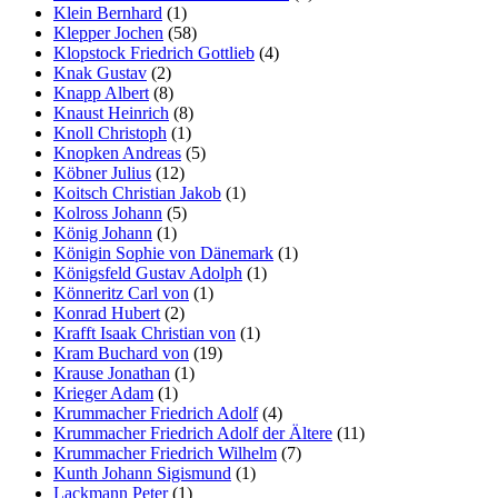
Klein Bernhard
(1)
Klepper Jochen
(58)
Klopstock Friedrich Gottlieb
(4)
Knak Gustav
(2)
Knapp Albert
(8)
Knaust Heinrich
(8)
Knoll Christoph
(1)
Knopken Andreas
(5)
Köbner Julius
(12)
Koitsch Christian Jakob
(1)
Kolross Johann
(5)
König Johann
(1)
Königin Sophie von Dänemark
(1)
Königsfeld Gustav Adolph
(1)
Könneritz Carl von
(1)
Konrad Hubert
(2)
Krafft Isaak Christian von
(1)
Kram Buchard von
(19)
Krause Jonathan
(1)
Krieger Adam
(1)
Krummacher Friedrich Adolf
(4)
Krummacher Friedrich Adolf der Ältere
(11)
Krummacher Friedrich Wilhelm
(7)
Kunth Johann Sigismund
(1)
Lackmann Peter
(1)