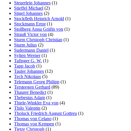
Steuerlein Johannes
(1)
Stieffel Michael
(2)
Stigel Johannes
(2)
Stockfleth Heinrich Arnold
(1)
Stockmann Ernst
(1)
Stollberg Anna Gräfin von
(1)
Strauß Victor von
(4)
Sturm Christoph Christian
(1)
Sturm Julius
(2)
Sudermann Daniel
(1)
Sylten Werner
(1)
Tafinger G. W.
(1)
Tapp Jacob
(1)
Tauler Johannes
(12)
Tech Nikolaus
(5)
Telemann Georg Philipp
(1)
Tersteegen Gerhard
(89)
Thaurer Benedict
(1)
Thebesius Adam
(1)
Thiele-Winkler Eva von
(4)
Thilo Valentin
(2)
Tholuck Friedrich August Gottreu
(1)
Thomas von Celano
(1)
Thomas von Kempen
(1)
Tietze Christoph
(1)