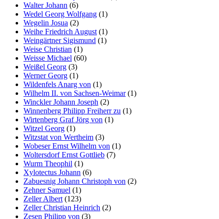
Walter Johann
(6)
Wedel Georg Wolfgang
(1)
Wegelin Josua
(2)
Weihe Friedrich August
(1)
Weingärtner Sigismund
(1)
Weise Christian
(1)
Weisse Michael
(60)
Weißel Georg
(3)
Werner Georg
(1)
Wildenfels Anarg von
(1)
Wilhelm II. von Sachsen-Weimar
(1)
Winckler Johann Joseph
(2)
Winnenberg Philipp Freiherr zu
(1)
Wirtenberg Graf Jörg von
(1)
Witzel Georg
(1)
Witzstat von Wertheim
(3)
Wobeser Ernst Wilhelm von
(1)
Woltersdorf Ernst Gottlieb
(7)
Wurm Theophil
(1)
Xylotectus Johann
(6)
Zabuesnig Johann Christoph von
(2)
Zehner Samuel
(1)
Zeller Albert
(123)
Zeller Christian Heinrich
(2)
Zesen Philipp von
(3)