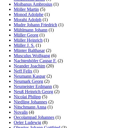
Moibanus Ambrosius
(1)
Möller Martin
(5)
Monod Adolphe
(1)
Morahi Adolph
(1)
Mudre Johann Friedrich
(1)
Mühlmann Johann
(1)
Müller Georg
(1)
Müller Heinrich
(1)
Müller J. S.
(1)
Münter Balthasar
(2)
Musculus Wolfgang
(6)
Nachtenhöfer Caspar F.
(2)
Neander Joachim
(20)
Neff Felix
(1)
Neumann Kaspar
(2)
Neumark Georg
(2)
Neumeister Erdmann
(3)
Neuß Heinrich Georg
(2)
Nicolai Philipp
(5)
Niedling Johannes
(2)
Nitschmann Anna
(1)
Novalis
(4)
Oecolampad Johannes
(1)
Oeler Ludewig
(8)
Olearius Johann Gottfried
(3)