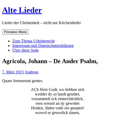
Zum
Alte Lieder
Inhalt
springen
Lieder der Christenheit – nicht nur Kirchenlieder
Primäres Menü
Zum Thema Urheberrecht
Impressum und Datenschutzerklärung
Über diese Seite
Agricola, Johann – De Ander Psalm,
7. März 2015
Andreas
Quare fremuerunt gentes.
ACh Here Godt, wo hebben sick
wedder dy so hardt gesettet,
vorsammelt ock eintrechtichlick,
eren wreuel an dy gewettet
Heiden, Jüden vnde ere genaten!
wowol se gruwelick dauen,