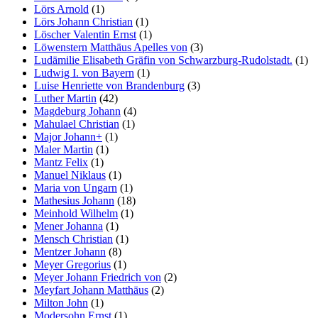
Lörs Arnold
(1)
Lörs Johann Christian
(1)
Löscher Valentin Ernst
(1)
Löwenstern Matthäus Apelles von
(3)
Ludämilie Elisabeth Gräfin von Schwarzburg-Rudolstadt.
(1)
Ludwig I. von Bayern
(1)
Luise Henriette von Brandenburg
(3)
Luther Martin
(42)
Magdeburg Johann
(4)
Mahulael Christian
(1)
Major Johann+
(1)
Maler Martin
(1)
Mantz Felix
(1)
Manuel Niklaus
(1)
Maria von Ungarn
(1)
Mathesius Johann
(18)
Meinhold Wilhelm
(1)
Mener Johanna
(1)
Mensch Christian
(1)
Mentzer Johann
(8)
Meyer Gregorius
(1)
Meyer Johann Friedrich von
(2)
Meyfart Johann Matthäus
(2)
Milton John
(1)
Modersohn Ernst
(1)