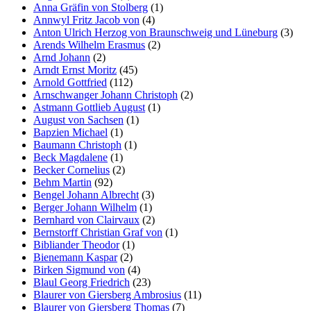
Anna Gräfin von Stolberg
(1)
Annwyl Fritz Jacob von
(4)
Anton Ulrich Herzog von Braunschweig und Lüneburg
(3)
Arends Wilhelm Erasmus
(2)
Arnd Johann
(2)
Arndt Ernst Moritz
(45)
Arnold Gottfried
(112)
Arnschwanger Johann Christoph
(2)
Astmann Gottlieb August
(1)
August von Sachsen
(1)
Bapzien Michael
(1)
Baumann Christoph
(1)
Beck Magdalene
(1)
Becker Cornelius
(2)
Behm Martin
(92)
Bengel Johann Albrecht
(3)
Berger Johann Wilhelm
(1)
Bernhard von Clairvaux
(2)
Bernstorff Christian Graf von
(1)
Bibliander Theodor
(1)
Bienemann Kaspar
(2)
Birken Sigmund von
(4)
Blaul Georg Friedrich
(23)
Blaurer von Giersberg Ambrosius
(11)
Blaurer von Giersberg Thomas
(7)