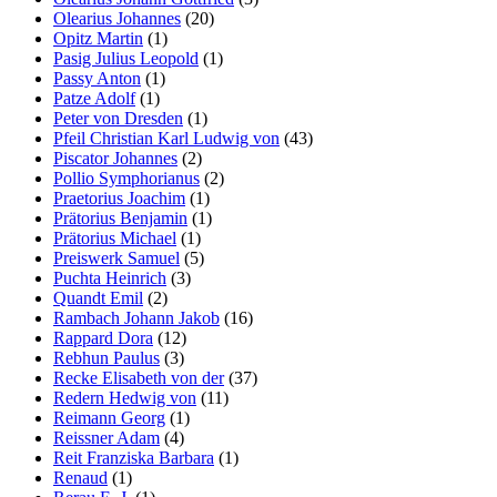
Olearius Johannes
(20)
Opitz Martin
(1)
Pasig Julius Leopold
(1)
Passy Anton
(1)
Patze Adolf
(1)
Peter von Dresden
(1)
Pfeil Christian Karl Ludwig von
(43)
Piscator Johannes
(2)
Pollio Symphorianus
(2)
Praetorius Joachim
(1)
Prätorius Benjamin
(1)
Prätorius Michael
(1)
Preiswerk Samuel
(5)
Puchta Heinrich
(3)
Quandt Emil
(2)
Rambach Johann Jakob
(16)
Rappard Dora
(12)
Rebhun Paulus
(3)
Recke Elisabeth von der
(37)
Redern Hedwig von
(11)
Reimann Georg
(1)
Reissner Adam
(4)
Reit Franziska Barbara
(1)
Renaud
(1)