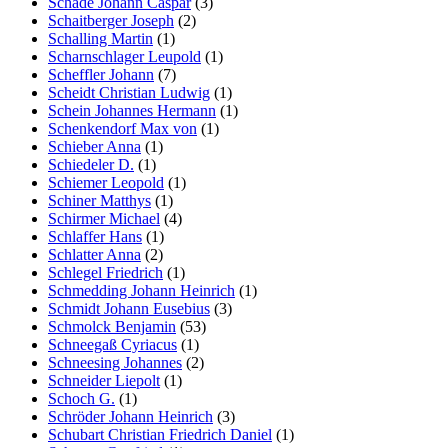
Schade Johann Caspar
(3)
Schaitberger Joseph
(2)
Schalling Martin
(1)
Scharnschlager Leupold
(1)
Scheffler Johann
(7)
Scheidt Christian Ludwig
(1)
Schein Johannes Hermann
(1)
Schenkendorf Max von
(1)
Schieber Anna
(1)
Schiedeler D.
(1)
Schiemer Leopold
(1)
Schiner Matthys
(1)
Schirmer Michael
(4)
Schlaffer Hans
(1)
Schlatter Anna
(2)
Schlegel Friedrich
(1)
Schmedding Johann Heinrich
(1)
Schmidt Johann Eusebius
(3)
Schmolck Benjamin
(53)
Schneegaß Cyriacus
(1)
Schneesing Johannes
(2)
Schneider Liepolt
(1)
Schoch G.
(1)
Schröder Johann Heinrich
(3)
Schubart Christian Friedrich Daniel
(1)