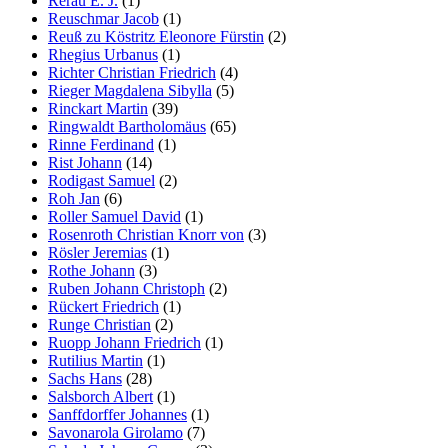
Rerau E. J.
(1)
Reuschmar Jacob
(1)
Reuß zu Köstritz Eleonore Fürstin
(2)
Rhegius Urbanus
(1)
Richter Christian Friedrich
(4)
Rieger Magdalena Sibylla
(5)
Rinckart Martin
(39)
Ringwaldt Bartholomäus
(65)
Rinne Ferdinand
(1)
Rist Johann
(14)
Rodigast Samuel
(2)
Roh Jan
(6)
Roller Samuel David
(1)
Rosenroth Christian Knorr von
(3)
Rösler Jeremias
(1)
Rothe Johann
(3)
Ruben Johann Christoph
(2)
Rückert Friedrich
(1)
Runge Christian
(2)
Ruopp Johann Friedrich
(1)
Rutilius Martin
(1)
Sachs Hans
(28)
Salsborch Albert
(1)
Sanffdorffer Johannes
(1)
Savonarola Girolamo
(7)