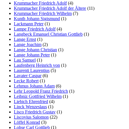
Krummacher Friedrich Adolf
(4)
Krummacher Friedrich Adolf der Ältere
(11)
Krummacher Friedrich Wilhelm
(7)
Kunth Johann Sigismund
(1)
Lackmann Peter
(1)
Lampe Friedrich Adolf
(4)
Langbeck Emanuel Christian Gottlieb
(1)
Lange Ernst
(1)
Lange Joachim
(2)
Lange Johann Christian
(1)
Lange Johann Peter
(1)
Lau Samuel
(1)
Laufenberg Heinrich von
(1)
Laurenti Laurentius
(5)
Lavater Caspar
(6)
Lecke Robert
(1)
Lehmus Johann Adam
(6)
Lehr Leopold Franz Friedrich
(1)
Leibniz Gottfried Wilhelm
(1)
Liebich Ehrenfried
(4)
Linck Wenzeslaus
(1)
Lisco Friedrich Gustav
(1)
Liscovius Salomon
(22)
Löffel Konrad
(3)
Lohse Carl Gottlieb
(1)