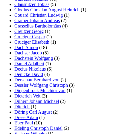
Clausnitzer Tobias
(5)
Clodius Christian August Heinrich
(1)
Couard Christian Ludwig
(1)
Cramer Johann Andreas
(2)
Crasselius Bartholomäus
(4)
Creutzer Georg
(1)
Cruciger Caspar
(1)
Cruciger Elisabeth
(1)
Dach Simon
(18)
Dachser Jacob
(5)
Dachstein Wolfgang
(3)
Daniel Adalbert
(1)
Decius Nikolaus
(6)
Denicke David
(3)
Derschau Bernhard von
(2)
Dessler Wolfgang Christoph
(3)
Diepenbrock Melchior von
(1)
Dieterich Veit
(3)
Dilherr Johann Michael
(2)
Diterich
(1)
Döring Carl August
(2)
Drese Adam
(1)
Eber Paul
(10)
Edeling Christoph Daniel
(2)
Elsässer Wilhelm
(1)