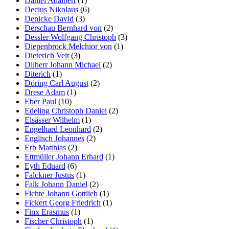
Daniel Adalbert
(1)
Decius Nikolaus
(6)
Denicke David
(3)
Derschau Bernhard von
(2)
Dessler Wolfgang Christoph
(3)
Diepenbrock Melchior von
(1)
Dieterich Veit
(3)
Dilherr Johann Michael
(2)
Diterich
(1)
Döring Carl August
(2)
Drese Adam
(1)
Eber Paul
(10)
Edeling Christoph Daniel
(2)
Elsässer Wilhelm
(1)
Engelhard Leonhard
(2)
Englisch Johannes
(2)
Erb Matthias
(2)
Ettmüller Johann Erhard
(1)
Eyth Eduard
(6)
Falckner Justus
(1)
Falk Johann Daniel
(2)
Fichte Johann Gottlieb
(1)
Fickert Georg Friedrich
(1)
Finx Erasmus
(1)
Fischer Christoph
(1)