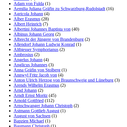
Adam von Fulda
(1)
Aemilia Juliana Gräfin zu Schwarzburg-Rudolstadt
(16)
Agricola Johann
(4)
Alber Erasmus
(28)
Albert Heinrich
(7)
Albertini Johannes Baptista von
(40)
Albinus Johann Georg
(2)
Albrecht der Jüngere von Brandenburg
(2)
Allendorf Johann Ludwig Konrad
(1)
Altbiesser Symphorianus
(2)
Ambrosius
(2)
Angelus Johann
(4)
Anglicus Johannes
(3)
Anna Gräfin von Stolberg
(1)
Annwyl Fritz Jacob von
(4)
Anton Ulrich Herzog von Braunschweig und Lüneburg
(3)
Arends Wilhelm Erasmus
(2)
Arnd Johann
(2)
Arndt Ernst Moritz
(45)
Arnold Gottfried
(112)
Arnschwanger Johann Christoph
(2)
Astmann Gottlieb August
(1)
August von Sachsen
(1)
Bapzien Michael
(1)
Baumann Christoph
(1)