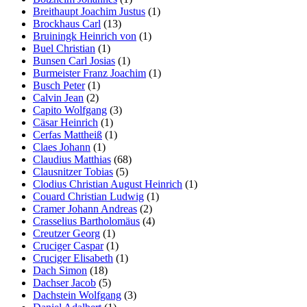
Breithaupt Joachim Justus
(1)
Brockhaus Carl
(13)
Bruiningk Heinrich von
(1)
Buel Christian
(1)
Bunsen Carl Josias
(1)
Burmeister Franz Joachim
(1)
Busch Peter
(1)
Calvin Jean
(2)
Capito Wolfgang
(3)
Cäsar Heinrich
(1)
Cerfas Mattheiß
(1)
Claes Johann
(1)
Claudius Matthias
(68)
Clausnitzer Tobias
(5)
Clodius Christian August Heinrich
(1)
Couard Christian Ludwig
(1)
Cramer Johann Andreas
(2)
Crasselius Bartholomäus
(4)
Creutzer Georg
(1)
Cruciger Caspar
(1)
Cruciger Elisabeth
(1)
Dach Simon
(18)
Dachser Jacob
(5)
Dachstein Wolfgang
(3)