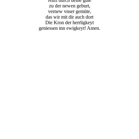
Hilff durch deine güte
zu der newen geburt,
vernew vnser gemüte,
das wir mit dir auch dort
Die Kron der herrligkeyt
geniessen inn ewigkeyt! Amen.