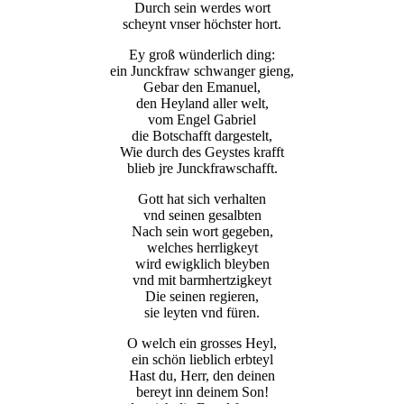
Durch sein werdes wort
scheynt vnser höchster hort.
Ey groß wünderlich ding:
ein Junckfraw schwanger gieng,
Gebar den Emanuel,
den Heyland aller welt,
vom Engel Gabriel
die Botschafft dargestelt,
Wie durch des Geystes krafft
blieb jre Junckfrawschafft.
Gott hat sich verhalten
vnd seinen gesalbten
Nach sein wort gegeben,
welches herrligkeyt
wird ewigklich bleyben
vnd mit barmhertzigkeyt
Die seinen regieren,
sie leyten vnd füren.
O welch ein grosses Heyl,
ein schön lieblich erbteyl
Hast du, Herr, den deinen
bereyt inn deinem Son!