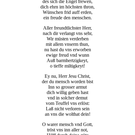
des sich die Engel frewen,
dich ehrn im höchsten thron,
Wünschen frid auff erden,
ein freude den menschen.
Aller freundtlichster Herr,
nach dir verlangt vns sehr,
Wir müsten verderben
mit allem vnserm thun,
nu hast du vns erworben
ewige freud vnd wunn
Auß barmhertzigkeyt,
o tieffe miltigkeyt!
Ey nu, Herr Jesu Christ,
der du mensch worden bist
Inn so grosser armut
dich willig geben hast
vnd in solcher demut
vom Teuffel vns erlöst:
Laß nicht verloren sein
an vns die wolthat dein!
O warer mensch vnd Gott,
tröst vns inn aller not,