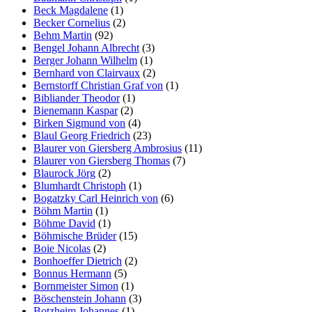
Beck Magdalene
(1)
Becker Cornelius
(2)
Behm Martin
(92)
Bengel Johann Albrecht
(3)
Berger Johann Wilhelm
(1)
Bernhard von Clairvaux
(2)
Bernstorff Christian Graf von
(1)
Bibliander Theodor
(1)
Bienemann Kaspar
(2)
Birken Sigmund von
(4)
Blaul Georg Friedrich
(23)
Blaurer von Giersberg Ambrosius
(11)
Blaurer von Giersberg Thomas
(7)
Blaurock Jörg
(2)
Blumhardt Christoph
(1)
Bogatzky Carl Heinrich von
(6)
Böhm Martin
(1)
Böhme David
(1)
Böhmische Brüder
(15)
Boie Nicolas
(2)
Bonhoeffer Dietrich
(2)
Bonnus Hermann
(5)
Bornmeister Simon
(1)
Böschenstein Johann
(3)
Botzheim Johannes
(1)