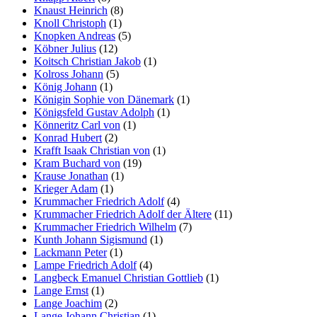
Knaust Heinrich
(8)
Knoll Christoph
(1)
Knopken Andreas
(5)
Köbner Julius
(12)
Koitsch Christian Jakob
(1)
Kolross Johann
(5)
König Johann
(1)
Königin Sophie von Dänemark
(1)
Königsfeld Gustav Adolph
(1)
Könneritz Carl von
(1)
Konrad Hubert
(2)
Krafft Isaak Christian von
(1)
Kram Buchard von
(19)
Krause Jonathan
(1)
Krieger Adam
(1)
Krummacher Friedrich Adolf
(4)
Krummacher Friedrich Adolf der Ältere
(11)
Krummacher Friedrich Wilhelm
(7)
Kunth Johann Sigismund
(1)
Lackmann Peter
(1)
Lampe Friedrich Adolf
(4)
Langbeck Emanuel Christian Gottlieb
(1)
Lange Ernst
(1)
Lange Joachim
(2)
Lange Johann Christian
(1)