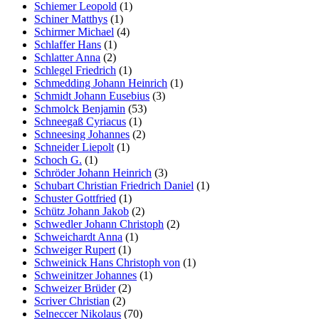
Schiemer Leopold
(1)
Schiner Matthys
(1)
Schirmer Michael
(4)
Schlaffer Hans
(1)
Schlatter Anna
(2)
Schlegel Friedrich
(1)
Schmedding Johann Heinrich
(1)
Schmidt Johann Eusebius
(3)
Schmolck Benjamin
(53)
Schneegaß Cyriacus
(1)
Schneesing Johannes
(2)
Schneider Liepolt
(1)
Schoch G.
(1)
Schröder Johann Heinrich
(3)
Schubart Christian Friedrich Daniel
(1)
Schuster Gottfried
(1)
Schütz Johann Jakob
(2)
Schwedler Johann Christoph
(2)
Schweichardt Anna
(1)
Schweiger Rupert
(1)
Schweinick Hans Christoph von
(1)
Schweinitzer Johannes
(1)
Schweizer Brüder
(2)
Scriver Christian
(2)
Selneccer Nikolaus
(70)