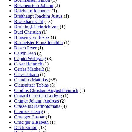
Bornmeister Simon
(1)
Böschenstein Johann
(3)
Botzheim Johannes
(1)
Breithaupt Joachim Justus
(1)
Brockhaus Carl
(13)
Bruiningk Heinrich von
(1)
Buel Christian
(1)
Bunsen Carl Josias
(1)
Burmeister Franz Joachim
(1)
Busch Peter
(1)
Calvin Jean
(2)
Capito Wolfgang
(3)
Cäsar Heinrich
(1)
Cerfas Mattheiß
(1)
Claes Johann
(1)
Claudius Matthias
(68)
Clausnitzer Tobias
(5)
Clodius Christian August Heinrich
(1)
Couard Christian Ludwig
(1)
Cramer Johann Andreas
(2)
Crasselius Bartholomäus
(4)
Creutzer Georg
(1)
Cruciger Caspar
(1)
Cruciger Elisabeth
(1)
Dach Simon
(18)