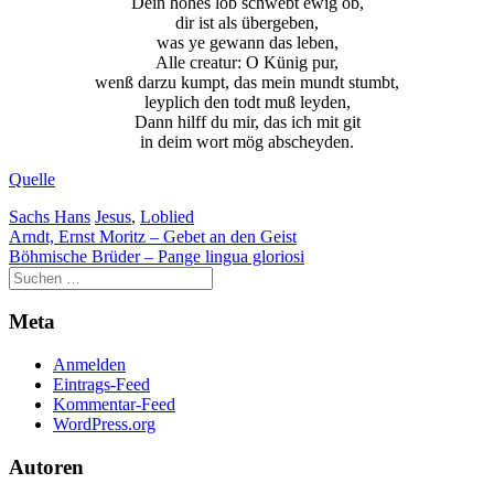
Dein hohes lob schwebt ewig ob,
dir ist als übergeben,
was ye gewann das leben,
Alle creatur: O Künig pur,
wenß darzu kumpt, das mein mundt stumbt,
leyplich den todt muß leyden,
Dann hilff du mir, das ich mit git
in deim wort mög abscheyden.
Quelle
Sachs Hans
Jesus
,
Loblied
Beitragsnavigation
Arndt, Ernst Moritz – Gebet an den Geist
Böhmische Brüder – Pange lingua gloriosi
Meta
Anmelden
Eintrags-Feed
Kommentar-Feed
WordPress.org
Autoren