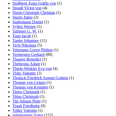
Stollberg Anna Gräfin von
(1)
Strauß Victor von
(4)
Sturm Christoph Christian
(1)
Sturm Julius
(2)
Sudermann Daniel
(1)
Sylten Werner
(1)
Tafinger G. W.
(1)
Tapp Jacob
(1)
Tauler Johannes
(12)
Tech Nikolaus
(5)
Telemann Georg Philipp
(1)
Tersteegen Gerhard
(89)
Thaurer Benedict
(1)
Thebesius Adam
(1)
Thiele-Winkler Eva von
(4)
Thilo Valentin
(2)
Tholuck Friedrich August Gottreu
(1)
Thomas von Celano
(1)
Thomas von Kempen
(1)
Tietze Christoph
(1)
Titius Christoph
(1)
Titz Johann Peter
(1)
Traub Friedhelm
(9)
Triller Valentin
(1)
unbekannter Autor
(152)