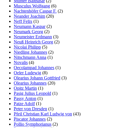
Münter Balthasar
(2)
Musculus Wolfgang
(6)
Nachtenhöfer Caspar F.
(2)
Neander Joachim
(20)
Neff Felix
(1)
Neumann Kaspar
(2)
Neumark Georg
(2)
Neumeister Erdmann
(3)
Neuß Heinrich Georg
(2)
Nicolai Philipp
(5)
Niedling Johannes
(2)
Nitschmann Anna
(1)
Novalis
(4)
Oecolampad Johannes
(1)
Oeler Ludewig
(8)
Olearius Johann Gottfried
(3)
Olearius Johannes
(20)
Opitz Martin
(1)
Pasig Julius Leopold
(1)
Passy Anton
(1)
Patze Adolf
(1)
Peter von Dresden
(1)
Pfeil Christian Karl Ludwig von
(43)
Piscator Johannes
(2)
Pollio Symphorianus
(2)