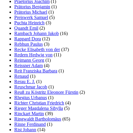
Praetorius Joachim
(1)
Prätorius Benjamin
(1)
Prätorius Michael
(1)
Preiswerk Samuel
(5)
Puchta Heinrich
(3)
Quandt Emil
(2)
Rambach Johann Jakob
(16)
Rappard Dora
(12)
Rebhun Paulus
(3)
Recke Elisabeth von der
(37)
Redern Hedwig von
(11)
Reimann Georg
(1)
Reissner Adam
(4)
Reit Franziska Barbara
(1)
Renaud
(1)
Rerau E. J.
(1)
Reuschmar Jacob
(1)
Reuß zu Köstritz Eleonore Fürstin
(2)
Rhegius Urbanus
(1)
Richter Christian Friedrich
(4)
Rieger Magdalena Sibylla
(5)
Rinckart Martin
(39)
Ringwaldt Bartholomäus
(65)
Rinne Ferdinand
(1)
Rist Johann
(14)