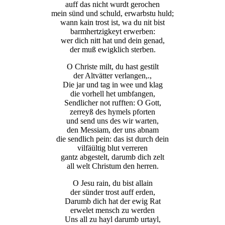
auff das nicht wurdt gerochen
mein sünd und schuld, erwarbstu huld;
wann kain trost ist, wa du nit bist
barmhertzigkeyt erwerben:
wer dich nitt hat und dein genad,
der muß ewigklich sterben.
O Christe milt, du hast gestilt
der Altvätter verlangen,.,
Die jar und tag in wee und klag
die vorhell het umbfangen,
Sendlicher not rufften: O Gott,
zerreyß des hymels pforten
und send uns des wir warten,
den Messiam, der uns abnam
die sendlich pein: das ist durch dein
vilfäültig blut verreren
gantz abgestelt, darumb dich zelt
all welt Christum den herren.
O Jesu rain, du bist allain
der sünder trost auff erden,
Darumb dich hat der ewig Rat
erwelet mensch zu werden
Uns all zu hayl darumb urtayl,