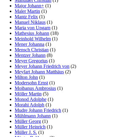
Mahulael Christian
(1)
Major Johann+
(1)
Maler Martin
(1)
Mantz Felix
(1)
Manuel Niklaus
(1)
Maria von Ungarn
(1)
Mathesius Johann
(18)
Meinhold Wilhelm
(1)
Mener Johanna
(1)
Mensch Christian
(1)
Mentzer Johann
(8)
Meyer Gregorius
(1)
Meyer Johann Friedrich von
(2)
Meyfart Johann Matthäus
(2)
Milton John
(1)
Modersohn Ernst
(1)
Moibanus Ambrosius
(1)
Möller Martin
(5)
Monod Adolphe
(1)
Morahi Adolph
(1)
Mudre Johann Friedrich
(1)
Mühlmann Johann
(1)
Müller Georg
(1)
Müller Heinrich
(1)
Müller J. S.
(1)