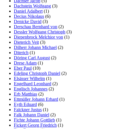
Dachser Jacob
(5)
Dachstein Wolfgang
(3)
Daniel Adalbert
(1)
Decius Nikolaus
(6)
Denicke David
(3)
Derschau Bernhard von
(2)
Dessler Wolfgang Christoph
(3)
Diepenbrock Melchior von
(1)
Dieterich Veit
(3)
Dilherr Johann Michael
(2)
Diterich
(1)
Döring Carl August
(2)
Drese Adam
(1)
Eber Paul
(10)
Edeling Christoph Daniel
(2)
Elsässer Wilhelm
(1)
Engelhard Leonhard
(2)
Englisch Johannes
(2)
Erb Matthias
(2)
Ettmüller Johann Erhard
(1)
Eyth Eduard
(6)
Falckner Justus
(1)
Falk Johann Daniel
(2)
Fichte Johann Gottlieb
(1)
Fickert Georg Friedrich
(1)