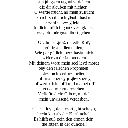
am jüngsten tag wirst richten
die dir glauben mit nichten.
O werde frucht, all mein zuflucht
han ich zu dir, ich glaub, hast mir
erworben ewig leben;
in dich hoff ich gantz vestigklick,
weyl du mir gnad thust geben.
O Christe groß, du edle Roß,
güttig an allen enden,
Wie gar gütlich, herr, hastu mich
wider zu dir lan wenden
Mit deinem wort; mein seel leyd mordt
bey den falschen Propheten,
die mich verfüret hetten
auff mancherley jr gleyßnerey,
auf werck ich hofft und mainet offt
genad mir zu erwerben,
Verlieffe dich: O herr, nit rich
mein unwissend verderben.
O Jesu feyn, dein wort gibt scheyn,
liecht klar als der Karfunckel,
Es hilfft auß pein den armen dein,
die sitzen in der dunckel;