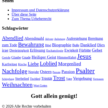
Seiten
Impressum und Datenschutzerklärung
Über diese Seite
Zum Thema Urheberrecht
Schlagwörter
Abendlied
Abendmahl
Bereitung
Auferstehung
Advent
Anbetung
Bewahrung
Biographie
Danklied
zum Tode
Dies
Buße
Bibel
Gebet
irae
Erlösung
Ewigkeit
Fürbitte
Dreieinigkeit
Eschatologie
Jesus
Heiliger Geist
Himmelfahrt
Glaube
Gnade
Gericht
Loblied
Liebe
Morgenlied
Karfreitag
Kirche
Psalter
Nachfolge
Ostern
Passion
Neujahr
Parusie
Trost
Vergebung
Trinität
Sterbelied
Tischlied
Vater
Vertrauen
Schöpfung
Weihnachten
Wort Gottes
Gott allein genügt!
© 2026 Alle Rechte vorbehalten