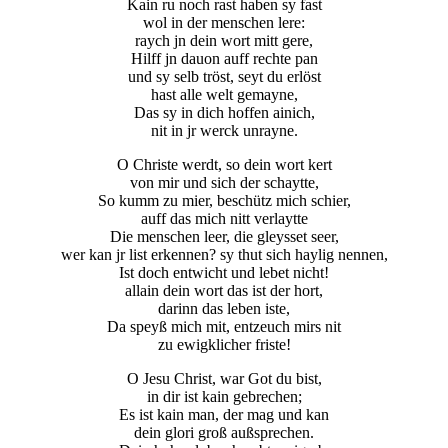
Kain ru noch rast haben sy fast
wol in der menschen lere:
raych jn dein wort mitt gere,
Hilff jn dauon auff rechte pan
und sy selb tröst, seyt du erlöst
hast alle welt gemayne,
Das sy in dich hoffen ainich,
nit in jr werck unrayne.
O Christe werdt, so dein wort kert
von mir und sich der schaytte,
So kumm zu mier, beschütz mich schier,
auff das mich nitt verlaytte
Die menschen leer, die gleysset seer,
wer kan jr list erkennen? sy thut sich haylig nennen,
Ist doch entwicht und lebet nicht!
allain dein wort das ist der hort,
darinn das leben iste,
Da speyß mich mit, entzeuch mirs nit
zu ewigklicher friste!
O Jesu Christ, war Got du bist,
in dir ist kain gebrechen;
Es ist kain man, der mag und kan
dein glori groß außsprechen.