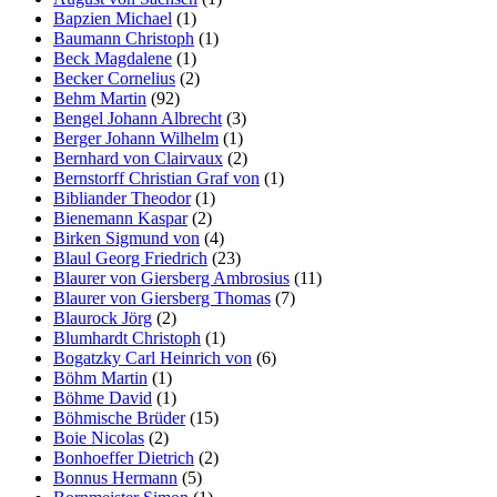
Bapzien Michael
(1)
Baumann Christoph
(1)
Beck Magdalene
(1)
Becker Cornelius
(2)
Behm Martin
(92)
Bengel Johann Albrecht
(3)
Berger Johann Wilhelm
(1)
Bernhard von Clairvaux
(2)
Bernstorff Christian Graf von
(1)
Bibliander Theodor
(1)
Bienemann Kaspar
(2)
Birken Sigmund von
(4)
Blaul Georg Friedrich
(23)
Blaurer von Giersberg Ambrosius
(11)
Blaurer von Giersberg Thomas
(7)
Blaurock Jörg
(2)
Blumhardt Christoph
(1)
Bogatzky Carl Heinrich von
(6)
Böhm Martin
(1)
Böhme David
(1)
Böhmische Brüder
(15)
Boie Nicolas
(2)
Bonhoeffer Dietrich
(2)
Bonnus Hermann
(5)