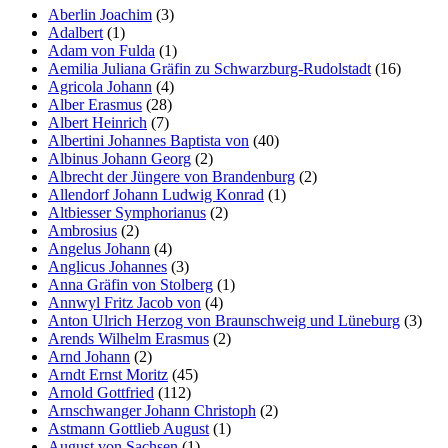
Aberlin Joachim
(3)
Adalbert
(1)
Adam von Fulda
(1)
Aemilia Juliana Gräfin zu Schwarzburg-Rudolstadt
(16)
Agricola Johann
(4)
Alber Erasmus
(28)
Albert Heinrich
(7)
Albertini Johannes Baptista von
(40)
Albinus Johann Georg
(2)
Albrecht der Jüngere von Brandenburg
(2)
Allendorf Johann Ludwig Konrad
(1)
Altbiesser Symphorianus
(2)
Ambrosius
(2)
Angelus Johann
(4)
Anglicus Johannes
(3)
Anna Gräfin von Stolberg
(1)
Annwyl Fritz Jacob von
(4)
Anton Ulrich Herzog von Braunschweig und Lüneburg
(3)
Arends Wilhelm Erasmus
(2)
Arnd Johann
(2)
Arndt Ernst Moritz
(45)
Arnold Gottfried
(112)
Arnschwanger Johann Christoph
(2)
Astmann Gottlieb August
(1)
August von Sachsen
(1)