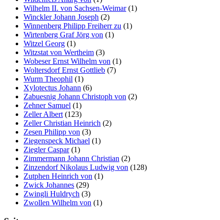
Wilhelm II. von Sachsen-Weimar
(1)
Winckler Johann Joseph
(2)
Winnenberg Philipp Freiherr zu
(1)
Wirtenberg Graf Jörg von
(1)
Witzel Georg
(1)
Witzstat von Wertheim
(3)
Wobeser Ernst Wilhelm von
(1)
Woltersdorf Ernst Gottlieb
(7)
Wurm Theophil
(1)
Xylotectus Johann
(6)
Zabuesnig Johann Christoph von
(2)
Zehner Samuel
(1)
Zeller Albert
(123)
Zeller Christian Heinrich
(2)
Zesen Philipp von
(3)
Ziegenspeck Michael
(1)
Ziegler Caspar
(1)
Zimmermann Johann Christian
(2)
Zinzendorf Nikolaus Ludwig von
(128)
Zutphen Heinrich von
(1)
Zwick Johannes
(29)
Zwingli Huldrych
(3)
Zwollen Wilhelm von
(1)