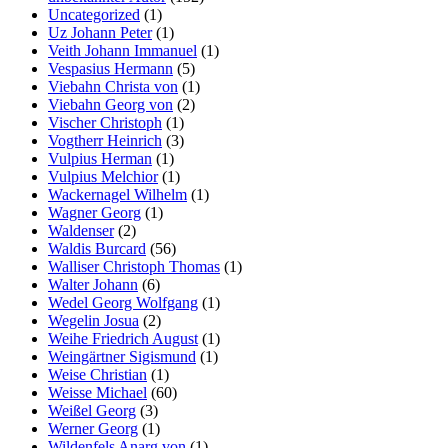
Uncategorized
(1)
Uz Johann Peter
(1)
Veith Johann Immanuel
(1)
Vespasius Hermann
(5)
Viebahn Christa von
(1)
Viebahn Georg von
(2)
Vischer Christoph
(1)
Vogtherr Heinrich
(3)
Vulpius Herman
(1)
Vulpius Melchior
(1)
Wackernagel Wilhelm
(1)
Wagner Georg
(1)
Waldenser
(2)
Waldis Burcard
(56)
Walliser Christoph Thomas
(1)
Walter Johann
(6)
Wedel Georg Wolfgang
(1)
Wegelin Josua
(2)
Weihe Friedrich August
(1)
Weingärtner Sigismund
(1)
Weise Christian
(1)
Weisse Michael
(60)
Weißel Georg
(3)
Werner Georg
(1)
Wildenfels Anarg von
(1)