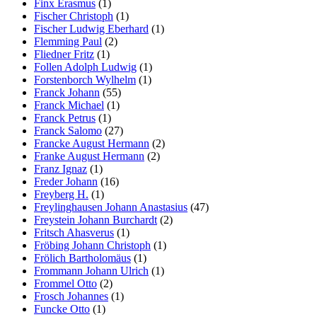
Finx Erasmus
(1)
Fischer Christoph
(1)
Fischer Ludwig Eberhard
(1)
Flemming Paul
(2)
Fliedner Fritz
(1)
Follen Adolph Ludwig
(1)
Forstenborch Wylhelm
(1)
Franck Johann
(55)
Franck Michael
(1)
Franck Petrus
(1)
Franck Salomo
(27)
Francke August Hermann
(2)
Franke August Hermann
(2)
Franz Ignaz
(1)
Freder Johann
(16)
Freyberg H.
(1)
Freylinghausen Johann Anastasius
(47)
Freystein Johann Burchardt
(2)
Fritsch Ahasverus
(1)
Fröbing Johann Christoph
(1)
Frölich Bartholomäus
(1)
Frommann Johann Ulrich
(1)
Frommel Otto
(2)
Frosch Johannes
(1)
Funcke Otto
(1)