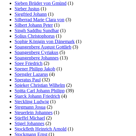
Sieben Brüder von Gmünd
(1)
Sieber Justus
(1)
Siegfried Johann
(1)
Silberrad Marie Clara von
(3)
Silbert Johann Peter
(1)
Singh Saddhu Sundhar
(1)
Solius Christophorus
(1)
Sophie Königin von Dänemark
(1)
Spangenberg August Gottlieb
(3)
Spangenberg Cyriakus
(5)
Spangenberg Johannes
(13)
Spee Friedrich
(2)
Spener Philipp Jakob
(1)
Spengler Lazarus
(4)
Speratus Paul
(32)
Spieker Christian Wilhelm
(2)
Spitta Carl Johann Philipp
(39)
Starck Johann Friedrich
(4)
Steckling Ludwig
(1)
Stegmann Josua
(2)
Steuerlein Johannes
(1)
Stieffel Michael
(2)
Stigel Johannes
(2)
Stockfleth Heinrich Arnold
(1)
Stockmann Ernst
(1)