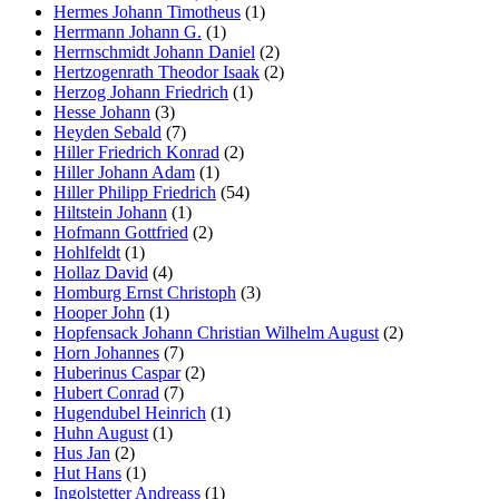
Hermes Johann Timotheus
(1)
Herrmann Johann G.
(1)
Herrnschmidt Johann Daniel
(2)
Hertzogenrath Theodor Isaak
(2)
Herzog Johann Friedrich
(1)
Hesse Johann
(3)
Heyden Sebald
(7)
Hiller Friedrich Konrad
(2)
Hiller Johann Adam
(1)
Hiller Philipp Friedrich
(54)
Hiltstein Johann
(1)
Hofmann Gottfried
(2)
Hohlfeldt
(1)
Hollaz David
(4)
Homburg Ernst Christoph
(3)
Hooper John
(1)
Hopfensack Johann Christian Wilhelm August
(2)
Horn Johannes
(7)
Huberinus Caspar
(2)
Hubert Conrad
(7)
Hugendubel Heinrich
(1)
Huhn August
(1)
Hus Jan
(2)
Hut Hans
(1)
Ingolstetter Andreass
(1)