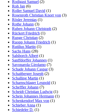
Rodigast Samuel
(2)
Roh Jan
(6)
Roller Samuel David
(1)
Rosenroth Christian Knorr von
(3)
Rösler Jeremias
(1)
Rothe Johann
(3)
Ruben Johann Christoph
(2)
Rückert Friedrich
(1)
Runge Christian
(2)
Ruopp Johann Friedrich
(1)
Rutilius Martin
(1)
Sachs Hans
(28)
Salsborch Albert
(1)
Sanffdorffer Johannes
(1)
Savonarola Girolamo
(7)
Schade Johann Caspar
(3)
Schaitberger Joseph
(2)
Schalling Martin
(1)
Scharnschlager Leupold
(1)
Scheffler Johann
(7)
Scheidt Christian Ludwig
(1)
Schein Johannes Hermann
(1)
Schenkendorf Max von
(1)
Schieber Anna
(1)
Schiedeler D.
(1)