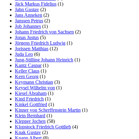
Jäck Markus Fidelius
(1)
Jahn Gustav
(2)
Jans Anneken
(2)
Janssen Petrus
(2)
Job Johannes
(1)
Johann Friedrich von Sachsen
(2)
Jonas Justus
(5)
Jörgens Friedrich Ludwig
(1)
Jorissen Matthias
(12)
Juda Leo
(6)
Jung-Stilling Johann Heinrich
(1)
Kantz Caspar
(1)
Keller Claus
(1)
Kern Georg
(1)
Keymann Christian
(3)
Keysel Wilhelm von
(1)
Kiesel Abraham
(1)
Kind Friedrich
(1)
Kinkel Gottfried
(1)
Kinner von Scherffenstein Martin
(1)
Klein Bernhard
(1)
Klepper Jochen
(58)
Klopstock Friedrich Gottlieb
(4)
Knak Gustav
(2)
Knapp Albert
(8)