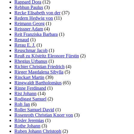
Rappard Dora
(12)
Rebhun Paulus
(3)
Recke Elisabeth von der
(37)
Redern Hedwig von
(11)
Reimann Georg
(1)
Reissner Adam
(4)
Reit Franziska Barbara
(1)
Renaud
(1)
Rerau E. J.
(1)
Reuschmar Jacob
(1)
Reuß zu Köstritz Eleonore Fürstin
(2)
Rhegius Urbanus
(1)
Richter Christian Friedrich
(4)
Rieger Magdalena Sibylla
(5)
Rinckart Martin
(39)
Ringwaldt Bartholomäus
(65)
Rinne Ferdinand
(1)
Rist Johann
(14)
Rodigast Samuel
(2)
Roh Jan
(6)
Roller Samuel David
(1)
Rosenroth Christian Knorr von
(3)
Rösler Jeremias
(1)
Rothe Johann
(3)
Ruben Johann Christoph
(2)