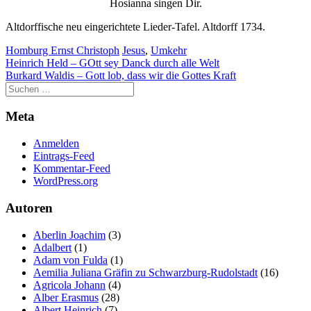
Hosianna singen Dir.
Altdorffische neu eingerichtete Lieder-Tafel. Altdorff 1734.
Homburg Ernst Christoph
Jesus
,
Umkehr
Beitragsnavigation
Heinrich Held – GOtt sey Danck durch alle Welt
Burkard Waldis – Gott lob, dass wir die Gottes Kraft
Meta
Anmelden
Eintrags-Feed
Kommentar-Feed
WordPress.org
Autoren
Aberlin Joachim
(3)
Adalbert
(1)
Adam von Fulda
(1)
Aemilia Juliana Gräfin zu Schwarzburg-Rudolstadt
(16)
Agricola Johann
(4)
Alber Erasmus
(28)
Albert Heinrich
(7)