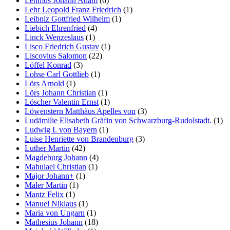
Lehmus Johann Adam
(6)
Lehr Leopold Franz Friedrich
(1)
Leibniz Gottfried Wilhelm
(1)
Liebich Ehrenfried
(4)
Linck Wenzeslaus
(1)
Lisco Friedrich Gustav
(1)
Liscovius Salomon
(22)
Löffel Konrad
(3)
Lohse Carl Gottlieb
(1)
Lörs Arnold
(1)
Lörs Johann Christian
(1)
Löscher Valentin Ernst
(1)
Löwenstern Matthäus Apelles von
(3)
Ludämilie Elisabeth Gräfin von Schwarzburg-Rudolstadt.
(1)
Ludwig I. von Bayern
(1)
Luise Henriette von Brandenburg
(3)
Luther Martin
(42)
Magdeburg Johann
(4)
Mahulael Christian
(1)
Major Johann+
(1)
Maler Martin
(1)
Mantz Felix
(1)
Manuel Niklaus
(1)
Maria von Ungarn
(1)
Mathesius Johann
(18)