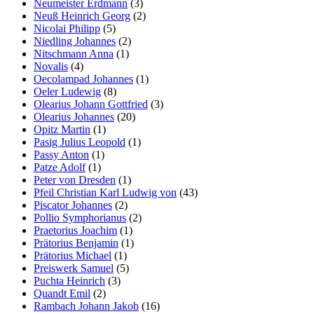
Neumeister Erdmann
(3)
Neuß Heinrich Georg
(2)
Nicolai Philipp
(5)
Niedling Johannes
(2)
Nitschmann Anna
(1)
Novalis
(4)
Oecolampad Johannes
(1)
Oeler Ludewig
(8)
Olearius Johann Gottfried
(3)
Olearius Johannes
(20)
Opitz Martin
(1)
Pasig Julius Leopold
(1)
Passy Anton
(1)
Patze Adolf
(1)
Peter von Dresden
(1)
Pfeil Christian Karl Ludwig von
(43)
Piscator Johannes
(2)
Pollio Symphorianus
(2)
Praetorius Joachim
(1)
Prätorius Benjamin
(1)
Prätorius Michael
(1)
Preiswerk Samuel
(5)
Puchta Heinrich
(3)
Quandt Emil
(2)
Rambach Johann Jakob
(16)