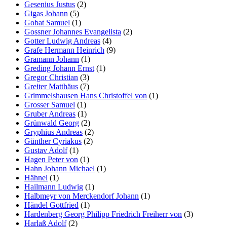
Gesenius Justus
(2)
Gigas Johann
(5)
Gobat Samuel
(1)
Gossner Johannes Evangelista
(2)
Gotter Ludwig Andreas
(4)
Grafe Hermann Heinrich
(9)
Gramann Johann
(1)
Greding Johann Ernst
(1)
Gregor Christian
(3)
Greiter Matthäus
(7)
Grimmelshausen Hans Christoffel von
(1)
Grosser Samuel
(1)
Gruber Andreas
(1)
Grünwald Georg
(2)
Gryphius Andreas
(2)
Günther Cyriakus
(2)
Gustav Adolf
(1)
Hagen Peter von
(1)
Hahn Johann Michael
(1)
Hähnel
(1)
Hailmann Ludwig
(1)
Halbmeyr von Merckendorf Johann
(1)
Händel Gottfried
(1)
Hardenberg Georg Philipp Friedrich Freiherr von
(3)
Harlaß Adolf
(2)