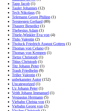
Tapp Jacob
(1)
Tauler Johannes
(12)
Tech Nikolaus
(5)
Telemann Georg Philipp
(1)
Tersteegen Gerhard
(89)
Thaurer Benedict
(1)
Thebesius Adam
(1)
Thiele-Winkler Eva von
(4)
Thilo Valentin
(2)
Tholuck Friedrich August Gottreu
(1)
Thomas von Celano
(1)
Thomas von Kempen
(1)
Tietze Christoph
(1)
Titius Christoph
(1)
Titz Johann Peter
(1)
Traub Friedhelm
(9)
Triller Valentin
(1)
unbekannter Autor
(152)
Uncategorized
(1)
Uz Johann Peter
(1)
Veith Johann Immanuel
(1)
Vespasius Hermann
(5)
Viebahn Christa von
(1)
Viebahn Georg von
(2)
Vischer Christoph
(1)