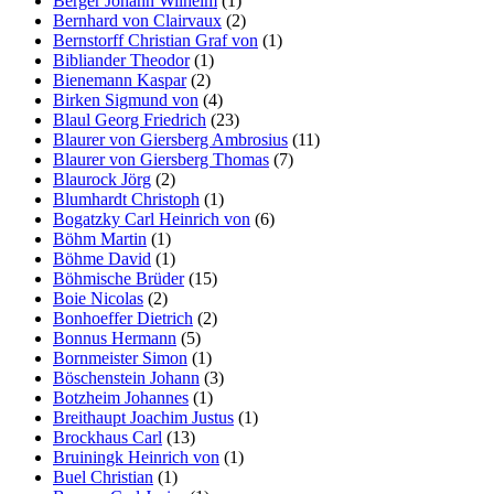
Berger Johann Wilhelm
(1)
Bernhard von Clairvaux
(2)
Bernstorff Christian Graf von
(1)
Bibliander Theodor
(1)
Bienemann Kaspar
(2)
Birken Sigmund von
(4)
Blaul Georg Friedrich
(23)
Blaurer von Giersberg Ambrosius
(11)
Blaurer von Giersberg Thomas
(7)
Blaurock Jörg
(2)
Blumhardt Christoph
(1)
Bogatzky Carl Heinrich von
(6)
Böhm Martin
(1)
Böhme David
(1)
Böhmische Brüder
(15)
Boie Nicolas
(2)
Bonhoeffer Dietrich
(2)
Bonnus Hermann
(5)
Bornmeister Simon
(1)
Böschenstein Johann
(3)
Botzheim Johannes
(1)
Breithaupt Joachim Justus
(1)
Brockhaus Carl
(13)
Bruiningk Heinrich von
(1)
Buel Christian
(1)