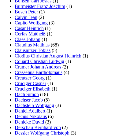
Bunsen Carl Josias
(1)
Burmeister Franz Joachim
(1)
Busch Peter
(1)
Calvin Jean
(2)
Capito Wolfgang
(3)
Cäsar Heinrich
(1)
Cerfas Mattheiß
(1)
Claes Johann
(1)
Claudius Matthias
(68)
Clausnitzer Tobias
(5)
Clodius Christian August Heinrich
(1)
Couard Christian Ludwig
(1)
Cramer Johann Andreas
(2)
Crasselius Bartholomäus
(4)
Creutzer Georg
(1)
Cruciger Caspar
(1)
Cruciger Elisabeth
(1)
Dach Simon
(18)
Dachser Jacob
(5)
Dachstein Wolfgang
(3)
Daniel Adalbert
(1)
Decius Nikolaus
(6)
Denicke David
(3)
Derschau Bernhard von
(2)
Dessler Wolfgang Christoph
(3)