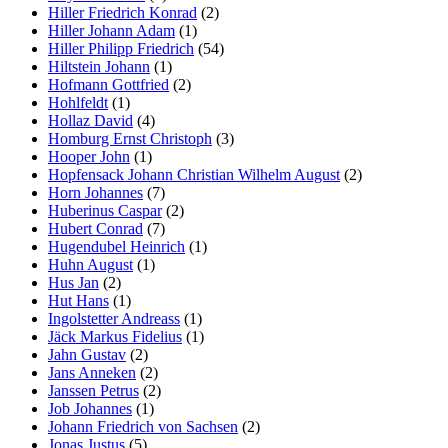
Hiller Friedrich Konrad
(2)
Hiller Johann Adam
(1)
Hiller Philipp Friedrich
(54)
Hiltstein Johann
(1)
Hofmann Gottfried
(2)
Hohlfeldt
(1)
Hollaz David
(4)
Homburg Ernst Christoph
(3)
Hooper John
(1)
Hopfensack Johann Christian Wilhelm August
(2)
Horn Johannes
(7)
Huberinus Caspar
(2)
Hubert Conrad
(7)
Hugendubel Heinrich
(1)
Huhn August
(1)
Hus Jan
(2)
Hut Hans
(1)
Ingolstetter Andreass
(1)
Jäck Markus Fidelius
(1)
Jahn Gustav
(2)
Jans Anneken
(2)
Janssen Petrus
(2)
Job Johannes
(1)
Johann Friedrich von Sachsen
(2)
Jonas Justus
(5)