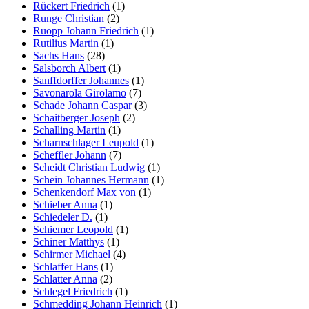
Rückert Friedrich
(1)
Runge Christian
(2)
Ruopp Johann Friedrich
(1)
Rutilius Martin
(1)
Sachs Hans
(28)
Salsborch Albert
(1)
Sanffdorffer Johannes
(1)
Savonarola Girolamo
(7)
Schade Johann Caspar
(3)
Schaitberger Joseph
(2)
Schalling Martin
(1)
Scharnschlager Leupold
(1)
Scheffler Johann
(7)
Scheidt Christian Ludwig
(1)
Schein Johannes Hermann
(1)
Schenkendorf Max von
(1)
Schieber Anna
(1)
Schiedeler D.
(1)
Schiemer Leopold
(1)
Schiner Matthys
(1)
Schirmer Michael
(4)
Schlaffer Hans
(1)
Schlatter Anna
(2)
Schlegel Friedrich
(1)
Schmedding Johann Heinrich
(1)