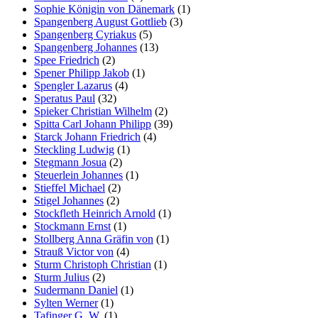
Sophie Königin von Dänemark
(1)
Spangenberg August Gottlieb
(3)
Spangenberg Cyriakus
(5)
Spangenberg Johannes
(13)
Spee Friedrich
(2)
Spener Philipp Jakob
(1)
Spengler Lazarus
(4)
Speratus Paul
(32)
Spieker Christian Wilhelm
(2)
Spitta Carl Johann Philipp
(39)
Starck Johann Friedrich
(4)
Steckling Ludwig
(1)
Stegmann Josua
(2)
Steuerlein Johannes
(1)
Stieffel Michael
(2)
Stigel Johannes
(2)
Stockfleth Heinrich Arnold
(1)
Stockmann Ernst
(1)
Stollberg Anna Gräfin von
(1)
Strauß Victor von
(4)
Sturm Christoph Christian
(1)
Sturm Julius
(2)
Sudermann Daniel
(1)
Sylten Werner
(1)
Tafinger G. W.
(1)