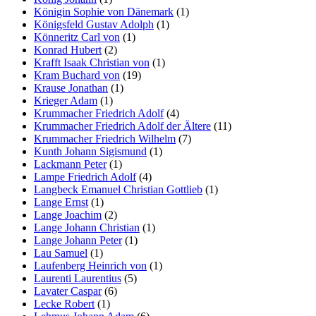
Königin Sophie von Dänemark
(1)
Königsfeld Gustav Adolph
(1)
Könneritz Carl von
(1)
Konrad Hubert
(2)
Krafft Isaak Christian von
(1)
Kram Buchard von
(19)
Krause Jonathan
(1)
Krieger Adam
(1)
Krummacher Friedrich Adolf
(4)
Krummacher Friedrich Adolf der Ältere
(11)
Krummacher Friedrich Wilhelm
(7)
Kunth Johann Sigismund
(1)
Lackmann Peter
(1)
Lampe Friedrich Adolf
(4)
Langbeck Emanuel Christian Gottlieb
(1)
Lange Ernst
(1)
Lange Joachim
(2)
Lange Johann Christian
(1)
Lange Johann Peter
(1)
Lau Samuel
(1)
Laufenberg Heinrich von
(1)
Laurenti Laurentius
(5)
Lavater Caspar
(6)
Lecke Robert
(1)