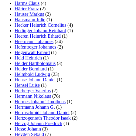
Harms Claus
(4)
Härter Franz
(2)
Hauser Markus
(2)
Hausmann Julie
(1)
Hecker Heinrich Cornelius
(4)
Hedinger Johann Reinhard
(1)
Heeren Heinrich Erhard
(1)
Heermann Johannes
(24)
Hefentreger Johannes
(2)
Hegenwalt Erhard
(1)
Held Heinrich
(1)
Helder Bartholomäus
(3)
Helder Bernhard
(1)
Helmbold Ludwig
(23)
Hense Johann Daniel
(1)
Hensel Luise
(1)
Herberger Valerius
(2)
Hermann Nikolaus
(76)
Hermes Johann Timotheus
(1)
Herrmann Johann G.
(1)
Herrnschmidt Johann Daniel
(2)
Hertzogenrath Theodor Isaak
(2)
Herzog Johann Friedrich
(1)
Hesse Johann
(3)
Heyden Sebald
(7)