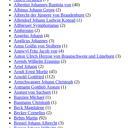
Albertini Johannes Baptista von
(40)
Albinus Johann Georg
(2)
Albrecht der Jüngere von Brandenburg
(2)
Allendorf Johann Ludwig Konrad
(1)
Altbiesser Symphorianus
(2)
Ambrosius
(2)
Angelus Johann
(4)
Anglicus Johannes
(3)
Anna Gräfin von Stolberg
(1)
Annwyl Fritz Jacob von
(4)
Anton Ulrich Herzog von Braunschweig und Lüneburg
(3)
Arends Wilhelm Erasmus
(2)
Arnd Johann
(2)
Arndt Ernst Moritz
(45)
Arnold Gottfried
(112)
Arnschwanger Johann Christoph
(2)
Astmann Gottlieb August
(1)
August von Sachsen
(1)
Bapzien Michael
(1)
Baumann Christoph
(1)
Beck Magdalene
(1)
Becker Cornelius
(2)
Behm Martin
(92)
Bengel Johann Albrecht
(3)