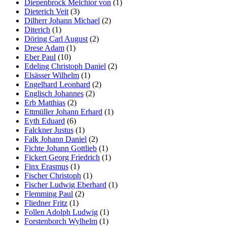
Diepenbrock Melchior von
(1)
Dieterich Veit
(3)
Dilherr Johann Michael
(2)
Diterich
(1)
Döring Carl August
(2)
Drese Adam
(1)
Eber Paul
(10)
Edeling Christoph Daniel
(2)
Elsässer Wilhelm
(1)
Engelhard Leonhard
(2)
Englisch Johannes
(2)
Erb Matthias
(2)
Ettmüller Johann Erhard
(1)
Eyth Eduard
(6)
Falckner Justus
(1)
Falk Johann Daniel
(2)
Fichte Johann Gottlieb
(1)
Fickert Georg Friedrich
(1)
Finx Erasmus
(1)
Fischer Christoph
(1)
Fischer Ludwig Eberhard
(1)
Flemming Paul
(2)
Fliedner Fritz
(1)
Follen Adolph Ludwig
(1)
Forstenborch Wylhelm
(1)