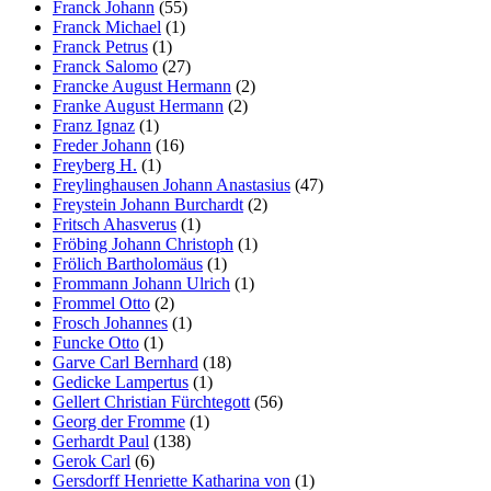
Franck Johann
(55)
Franck Michael
(1)
Franck Petrus
(1)
Franck Salomo
(27)
Francke August Hermann
(2)
Franke August Hermann
(2)
Franz Ignaz
(1)
Freder Johann
(16)
Freyberg H.
(1)
Freylinghausen Johann Anastasius
(47)
Freystein Johann Burchardt
(2)
Fritsch Ahasverus
(1)
Fröbing Johann Christoph
(1)
Frölich Bartholomäus
(1)
Frommann Johann Ulrich
(1)
Frommel Otto
(2)
Frosch Johannes
(1)
Funcke Otto
(1)
Garve Carl Bernhard
(18)
Gedicke Lampertus
(1)
Gellert Christian Fürchtegott
(56)
Georg der Fromme
(1)
Gerhardt Paul
(138)
Gerok Carl
(6)
Gersdorff Henriette Katharina von
(1)