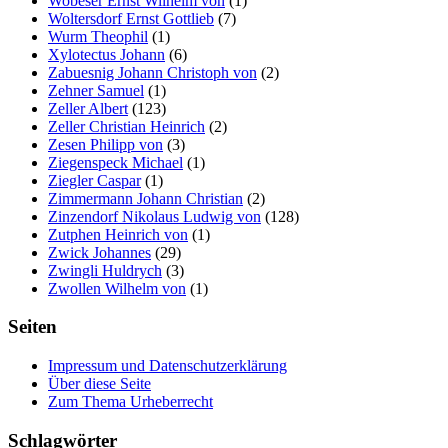
Wobeser Ernst Wilhelm von
(1)
Woltersdorf Ernst Gottlieb
(7)
Wurm Theophil
(1)
Xylotectus Johann
(6)
Zabuesnig Johann Christoph von
(2)
Zehner Samuel
(1)
Zeller Albert
(123)
Zeller Christian Heinrich
(2)
Zesen Philipp von
(3)
Ziegenspeck Michael
(1)
Ziegler Caspar
(1)
Zimmermann Johann Christian
(2)
Zinzendorf Nikolaus Ludwig von
(128)
Zutphen Heinrich von
(1)
Zwick Johannes
(29)
Zwingli Huldrych
(3)
Zwollen Wilhelm von
(1)
Seiten
Impressum und Datenschutzerklärung
Über diese Seite
Zum Thema Urheberrecht
Schlagwörter