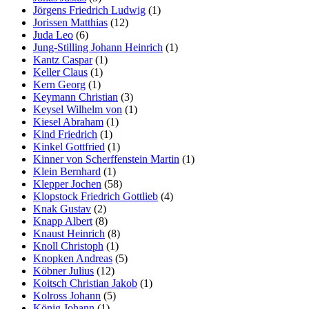
Jörgens Friedrich Ludwig
(1)
Jorissen Matthias
(12)
Juda Leo
(6)
Jung-Stilling Johann Heinrich
(1)
Kantz Caspar
(1)
Keller Claus
(1)
Kern Georg
(1)
Keymann Christian
(3)
Keysel Wilhelm von
(1)
Kiesel Abraham
(1)
Kind Friedrich
(1)
Kinkel Gottfried
(1)
Kinner von Scherffenstein Martin
(1)
Klein Bernhard
(1)
Klepper Jochen
(58)
Klopstock Friedrich Gottlieb
(4)
Knak Gustav
(2)
Knapp Albert
(8)
Knaust Heinrich
(8)
Knoll Christoph
(1)
Knopken Andreas
(5)
Köbner Julius
(12)
Koitsch Christian Jakob
(1)
Kolross Johann
(5)
König Johann
(1)