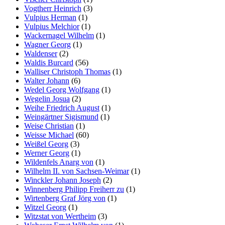
Vogtherr Heinrich
(3)
Vulpius Herman
(1)
Vulpius Melchior
(1)
Wackernagel Wilhelm
(1)
Wagner Georg
(1)
Waldenser
(2)
Waldis Burcard
(56)
Walliser Christoph Thomas
(1)
Walter Johann
(6)
Wedel Georg Wolfgang
(1)
Wegelin Josua
(2)
Weihe Friedrich August
(1)
Weingärtner Sigismund
(1)
Weise Christian
(1)
Weisse Michael
(60)
Weißel Georg
(3)
Werner Georg
(1)
Wildenfels Anarg von
(1)
Wilhelm II. von Sachsen-Weimar
(1)
Winckler Johann Joseph
(2)
Winnenberg Philipp Freiherr zu
(1)
Wirtenberg Graf Jörg von
(1)
Witzel Georg
(1)
Witzstat von Wertheim
(3)