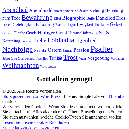
Abendlied
Abendmahl
Bereitung
Auferstehung
Advent
Anbetung
Bewahrung
Biographie
Danklied
zum Tode
Dies
Buße
Bibel
Gebet
irae
Erlösung
Ewigkeit
Fürbitte
Dreieinigkeit
Eschatologie
Jesus
Heiliger Geist
Himmelfahrt
Glaube
Gnade
Gericht
Loblied
Liebe
Morgenlied
Karfreitag
Kirche
Psalter
Nachfolge
Ostern
Passion
Neujahr
Parusie
Trost
Vergebung
Trinität
Sterbelied
Tischlied
Vater
Vertrauen
Schöpfung
Weihnachten
Wort Gottes
Gott allein genügt!
© 2026 Alle Rechte vorbehalten
Stolz präsentiert von WordPress
|
Theme: Simple Life von
Nilambar
.
Cookies
Wir verwenden Cookies. Wenn Sie diese annehmen wollen, klicken
Sie einfach auf "Alles akzeptieren". Über "Einstellungen" können
Sie auch auswählen, welche Cookie-Typen Sie annehmen wollen.
Lesen Sie unsere Cookie-Richtlinien
Einstellungen
Alles akzeptieren