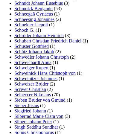
Schmidt Johann Eusebius
(3)
Schmolck Benjamin
(53)
Schneegaß Cyriacus
(1)
Schneesing Johannes
(2)
Schneider Liepolt
(1)
Schoch G.
(1)
Schröder Johann Heinrich
(3)
Schubart Christian Friedrich Daniel
(1)
Schuster Gottfried
(1)
Schütz Johann Jakob
(2)
Schwedler Johann Christoph
(2)
Schweichardt Anna
(1)
Schweiger Rupert
(1)
Schweinick Hans Christoph von
(1)
Schweinitzer Johannes
(1)
Schweizer Brüder
(2)
Scriver Christian
(2)
Selneccer Nikolaus
(70)
Sieben Brüder von Gmünd
(1)
Sieber Justus
(1)
Siegfried Johann
(1)
Silberrad Marie Clara von
(3)
Silbert Johann Peter
(1)
Singh Saddhu Sundhar
(1)
Solius Christophorus
(1)