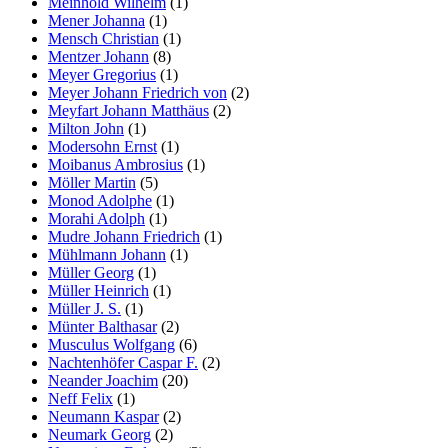
Meinhold Wilhelm
(1)
Mener Johanna
(1)
Mensch Christian
(1)
Mentzer Johann
(8)
Meyer Gregorius
(1)
Meyer Johann Friedrich von
(2)
Meyfart Johann Matthäus
(2)
Milton John
(1)
Modersohn Ernst
(1)
Moibanus Ambrosius
(1)
Möller Martin
(5)
Monod Adolphe
(1)
Morahi Adolph
(1)
Mudre Johann Friedrich
(1)
Mühlmann Johann
(1)
Müller Georg
(1)
Müller Heinrich
(1)
Müller J. S.
(1)
Münter Balthasar
(2)
Musculus Wolfgang
(6)
Nachtenhöfer Caspar F.
(2)
Neander Joachim
(20)
Neff Felix
(1)
Neumann Kaspar
(2)
Neumark Georg
(2)