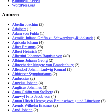
Kommentar-Feed
WordPress.org
Autoren
Aberlin Joachim
(3)
Adalbert
(1)
Adam von Fulda
(1)
Aemilia Juliana Gräfin zu Schwarzburg-Rudolstadt
(16)
Agricola Johann
(4)
Alber Erasmus
(28)
Albert Heinrich
(7)
Albertini Johannes Baptista von
(40)
Albinus Johann Georg
(2)
Albrecht der Jüngere von Brandenburg
(2)
Allendorf Johann Ludwig Konrad
(1)
Altbiesser Symphorianus
(2)
Ambrosius
(2)
Angelus Johann
(4)
Anglicus Johannes
(3)
Anna Gräfin von Stolberg
(1)
Annwyl Fritz Jacob von
(4)
Anton Ulrich Herzog von Braunschweig und Lüneburg
(3)
Arends Wilhelm Erasmus
(2)
Arnd Johann
(2)