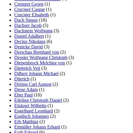
Creutzer Georg
(1)
Cruciger Caspar
(1)
Cruciger Elisabeth
(1)
Dach Simon
(18)
Dachser Jacob
(5)
Dachstein Wolfgang
(3)
Daniel Adalbert
(1)
Decius Nikolaus
(6)
Denicke David
(3)
Derschau Bernhard von
(2)
Dessler Wolfgang Christoph
(3)
Diepenbrock Melchior von
(1)
Dieterich Veit
(3)
Dilherr Johann Michael
(2)
Diterich
(1)
Döring Carl August
(2)
Drese Adam
(1)
Eber Paul
(10)
Edeling Christoph Daniel
(2)
Elsässer Wilhelm
(1)
Engelhard Leonhard
(2)
Englisch Johannes
(2)
Erb Matthias
(2)
Ettmüller Johann Erhard
(1)
Eyth Eduard
(6)