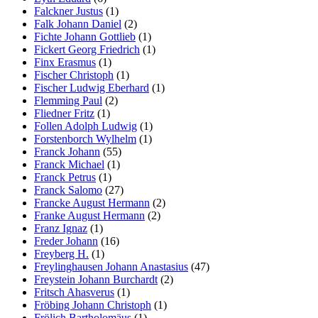
Falckner Justus
(1)
Falk Johann Daniel
(2)
Fichte Johann Gottlieb
(1)
Fickert Georg Friedrich
(1)
Finx Erasmus
(1)
Fischer Christoph
(1)
Fischer Ludwig Eberhard
(1)
Flemming Paul
(2)
Fliedner Fritz
(1)
Follen Adolph Ludwig
(1)
Forstenborch Wylhelm
(1)
Franck Johann
(55)
Franck Michael
(1)
Franck Petrus
(1)
Franck Salomo
(27)
Francke August Hermann
(2)
Franke August Hermann
(2)
Franz Ignaz
(1)
Freder Johann
(16)
Freyberg H.
(1)
Freylinghausen Johann Anastasius
(47)
Freystein Johann Burchardt
(2)
Fritsch Ahasverus
(1)
Fröbing Johann Christoph
(1)
Frölich Bartholomäus
(1)