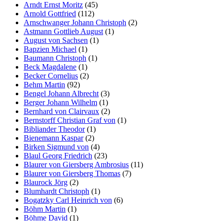
Arndt Ernst Moritz
(45)
Arnold Gottfried
(112)
Arnschwanger Johann Christoph
(2)
Astmann Gottlieb August
(1)
August von Sachsen
(1)
Bapzien Michael
(1)
Baumann Christoph
(1)
Beck Magdalene
(1)
Becker Cornelius
(2)
Behm Martin
(92)
Bengel Johann Albrecht
(3)
Berger Johann Wilhelm
(1)
Bernhard von Clairvaux
(2)
Bernstorff Christian Graf von
(1)
Bibliander Theodor
(1)
Bienemann Kaspar
(2)
Birken Sigmund von
(4)
Blaul Georg Friedrich
(23)
Blaurer von Giersberg Ambrosius
(11)
Blaurer von Giersberg Thomas
(7)
Blaurock Jörg
(2)
Blumhardt Christoph
(1)
Bogatzky Carl Heinrich von
(6)
Böhm Martin
(1)
Böhme David
(1)