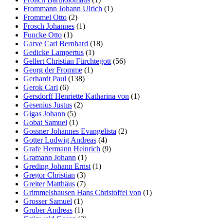
Frommann Johann Ulrich
(1)
Frommel Otto
(2)
Frosch Johannes
(1)
Funcke Otto
(1)
Garve Carl Bernhard
(18)
Gedicke Lampertus
(1)
Gellert Christian Fürchtegott
(56)
Georg der Fromme
(1)
Gerhardt Paul
(138)
Gerok Carl
(6)
Gersdorff Henriette Katharina von
(1)
Gesenius Justus
(2)
Gigas Johann
(5)
Gobat Samuel
(1)
Gossner Johannes Evangelista
(2)
Gotter Ludwig Andreas
(4)
Grafe Hermann Heinrich
(9)
Gramann Johann
(1)
Greding Johann Ernst
(1)
Gregor Christian
(3)
Greiter Matthäus
(7)
Grimmelshausen Hans Christoffel von
(1)
Grosser Samuel
(1)
Gruber Andreas
(1)