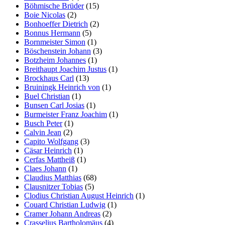
Böhmische Brüder
(15)
Boie Nicolas
(2)
Bonhoeffer Dietrich
(2)
Bonnus Hermann
(5)
Bornmeister Simon
(1)
Böschenstein Johann
(3)
Botzheim Johannes
(1)
Breithaupt Joachim Justus
(1)
Brockhaus Carl
(13)
Bruiningk Heinrich von
(1)
Buel Christian
(1)
Bunsen Carl Josias
(1)
Burmeister Franz Joachim
(1)
Busch Peter
(1)
Calvin Jean
(2)
Capito Wolfgang
(3)
Cäsar Heinrich
(1)
Cerfas Mattheiß
(1)
Claes Johann
(1)
Claudius Matthias
(68)
Clausnitzer Tobias
(5)
Clodius Christian August Heinrich
(1)
Couard Christian Ludwig
(1)
Cramer Johann Andreas
(2)
Crasselius Bartholomäus
(4)