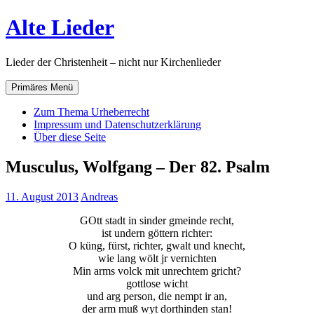
Zum
Alte Lieder
Inhalt
springen
Lieder der Christenheit – nicht nur Kirchenlieder
Primäres Menü
Zum Thema Urheberrecht
Impressum und Datenschutzerklärung
Über diese Seite
Musculus, Wolfgang – Der 82. Psalm
11. August 2013
Andreas
GOtt stadt in sinder gmeinde recht,
ist undern göttern richter:
O küng, fürst, richter, gwalt und knecht,
wie lang wölt jr vernichten
Min arms volck mit unrechtem gricht?
gottlose wicht
und arg person, die nempt ir an,
der arm muß wyt dorthinden stan!