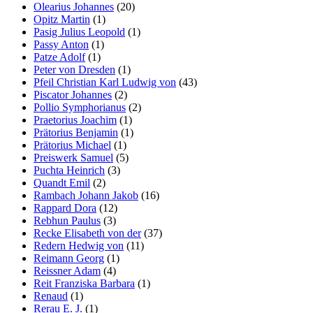
Olearius Johannes
(20)
Opitz Martin
(1)
Pasig Julius Leopold
(1)
Passy Anton
(1)
Patze Adolf
(1)
Peter von Dresden
(1)
Pfeil Christian Karl Ludwig von
(43)
Piscator Johannes
(2)
Pollio Symphorianus
(2)
Praetorius Joachim
(1)
Prätorius Benjamin
(1)
Prätorius Michael
(1)
Preiswerk Samuel
(5)
Puchta Heinrich
(3)
Quandt Emil
(2)
Rambach Johann Jakob
(16)
Rappard Dora
(12)
Rebhun Paulus
(3)
Recke Elisabeth von der
(37)
Redern Hedwig von
(11)
Reimann Georg
(1)
Reissner Adam
(4)
Reit Franziska Barbara
(1)
Renaud
(1)
Rerau E. J.
(1)