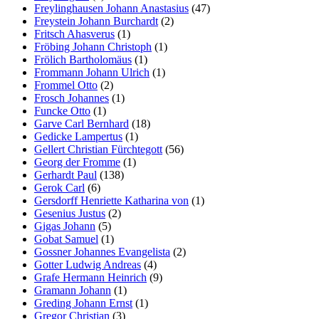
Freylinghausen Johann Anastasius
(47)
Freystein Johann Burchardt
(2)
Fritsch Ahasverus
(1)
Fröbing Johann Christoph
(1)
Frölich Bartholomäus
(1)
Frommann Johann Ulrich
(1)
Frommel Otto
(2)
Frosch Johannes
(1)
Funcke Otto
(1)
Garve Carl Bernhard
(18)
Gedicke Lampertus
(1)
Gellert Christian Fürchtegott
(56)
Georg der Fromme
(1)
Gerhardt Paul
(138)
Gerok Carl
(6)
Gersdorff Henriette Katharina von
(1)
Gesenius Justus
(2)
Gigas Johann
(5)
Gobat Samuel
(1)
Gossner Johannes Evangelista
(2)
Gotter Ludwig Andreas
(4)
Grafe Hermann Heinrich
(9)
Gramann Johann
(1)
Greding Johann Ernst
(1)
Gregor Christian
(3)