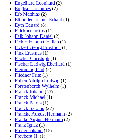
Engelhard Leonhard
(2)
Englisch Johannes
(2)
Erb Matthias
(2)
Ettmüller Johann Erhard
(1)
Eyth Eduard
(6)
Falckner Justus
(1)
Falk Johann Daniel
(2)
Fichte Johann Gottlieb
(1)
Fickert Georg Friedrich
(1)
Finx Erasmus
(1)
Fischer Christoph
(1)
Fischer Ludwig Eberhard
(1)
Flemming Paul
(2)
Fliedner Fritz
(1)
Follen Adolph Ludwig
(1)
Forstenborch Wylhelm
(1)
Franck Johann
(55)
Franck Michael
(1)
Franck Petrus
(1)
Franck Salomo
(27)
Francke August Hermann
(2)
Franke August Hermann
(2)
Franz Ignaz
(1)
Freder Johann
(16)
Freyberg H.
(1)