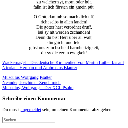
zu welcher zyt, morn oder hüt,
der Website
falln ist üch fürsten ein gmein püt.
auf Basis der
Nutzung
O Gott, darumb so mach dich uff,
verbessern.
richt selbs in allen landen!
Die götter hast verordnet druff,
laß sy nit werden zschanden!
Denn du bist Herr über all wält,
Erfahrung
din gricht und feld
Damit unsere
gibst uns zum bscheid barmhertzigkeit,
Website
dir sy die eer in ewigkeit!
während
Ihres Besuchs
Wackernagel – Das deutsche Kirchenlied von Martin Luther bis auf
so gut wie
Nicolaus Herman und Ambrosius Blaurer
möglich
funktioniert.
Musculus Wolfgang
Psalter
Wenn Sie
Beitragsnavigation
Neander, Joachim – Zeuch mich
diese Cookies
Musculus, Wolfgang – Der XCI. Psalm
ablehnen,
verschwinden
Schreibe einen Kommentar
einige
Funktionen
Du musst
angemeldet
sein, um einen Kommentar abzugeben.
von der
Website.