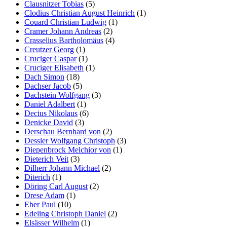
Clausnitzer Tobias
(5)
Clodius Christian August Heinrich
(1)
Couard Christian Ludwig
(1)
Cramer Johann Andreas
(2)
Crasselius Bartholomäus
(4)
Creutzer Georg
(1)
Cruciger Caspar
(1)
Cruciger Elisabeth
(1)
Dach Simon
(18)
Dachser Jacob
(5)
Dachstein Wolfgang
(3)
Daniel Adalbert
(1)
Decius Nikolaus
(6)
Denicke David
(3)
Derschau Bernhard von
(2)
Dessler Wolfgang Christoph
(3)
Diepenbrock Melchior von
(1)
Dieterich Veit
(3)
Dilherr Johann Michael
(2)
Diterich
(1)
Döring Carl August
(2)
Drese Adam
(1)
Eber Paul
(10)
Edeling Christoph Daniel
(2)
Elsässer Wilhelm
(1)