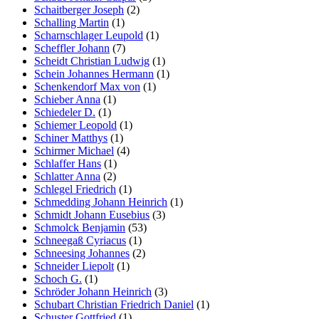
Schaitberger Joseph
(2)
Schalling Martin
(1)
Scharnschlager Leupold
(1)
Scheffler Johann
(7)
Scheidt Christian Ludwig
(1)
Schein Johannes Hermann
(1)
Schenkendorf Max von
(1)
Schieber Anna
(1)
Schiedeler D.
(1)
Schiemer Leopold
(1)
Schiner Matthys
(1)
Schirmer Michael
(4)
Schlaffer Hans
(1)
Schlatter Anna
(2)
Schlegel Friedrich
(1)
Schmedding Johann Heinrich
(1)
Schmidt Johann Eusebius
(3)
Schmolck Benjamin
(53)
Schneegaß Cyriacus
(1)
Schneesing Johannes
(2)
Schneider Liepolt
(1)
Schoch G.
(1)
Schröder Johann Heinrich
(3)
Schubart Christian Friedrich Daniel
(1)
Schuster Gottfried
(1)