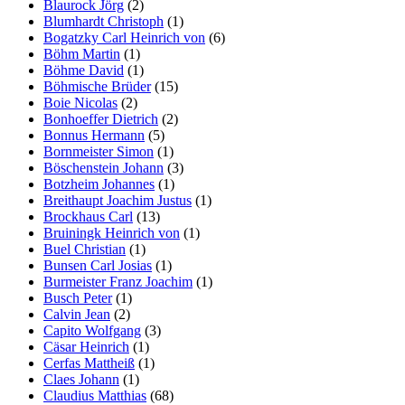
Blaurock Jörg
(2)
Blumhardt Christoph
(1)
Bogatzky Carl Heinrich von
(6)
Böhm Martin
(1)
Böhme David
(1)
Böhmische Brüder
(15)
Boie Nicolas
(2)
Bonhoeffer Dietrich
(2)
Bonnus Hermann
(5)
Bornmeister Simon
(1)
Böschenstein Johann
(3)
Botzheim Johannes
(1)
Breithaupt Joachim Justus
(1)
Brockhaus Carl
(13)
Bruiningk Heinrich von
(1)
Buel Christian
(1)
Bunsen Carl Josias
(1)
Burmeister Franz Joachim
(1)
Busch Peter
(1)
Calvin Jean
(2)
Capito Wolfgang
(3)
Cäsar Heinrich
(1)
Cerfas Mattheiß
(1)
Claes Johann
(1)
Claudius Matthias
(68)