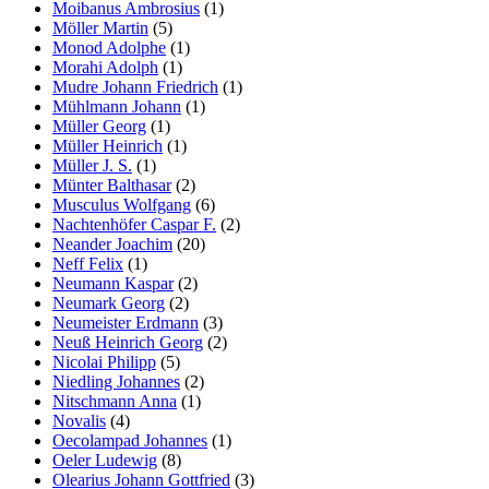
Moibanus Ambrosius
(1)
Möller Martin
(5)
Monod Adolphe
(1)
Morahi Adolph
(1)
Mudre Johann Friedrich
(1)
Mühlmann Johann
(1)
Müller Georg
(1)
Müller Heinrich
(1)
Müller J. S.
(1)
Münter Balthasar
(2)
Musculus Wolfgang
(6)
Nachtenhöfer Caspar F.
(2)
Neander Joachim
(20)
Neff Felix
(1)
Neumann Kaspar
(2)
Neumark Georg
(2)
Neumeister Erdmann
(3)
Neuß Heinrich Georg
(2)
Nicolai Philipp
(5)
Niedling Johannes
(2)
Nitschmann Anna
(1)
Novalis
(4)
Oecolampad Johannes
(1)
Oeler Ludewig
(8)
Olearius Johann Gottfried
(3)