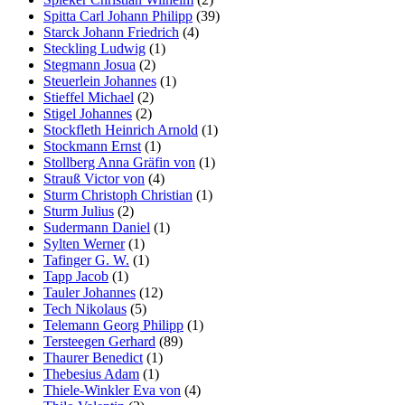
Spitta Carl Johann Philipp
(39)
Starck Johann Friedrich
(4)
Steckling Ludwig
(1)
Stegmann Josua
(2)
Steuerlein Johannes
(1)
Stieffel Michael
(2)
Stigel Johannes
(2)
Stockfleth Heinrich Arnold
(1)
Stockmann Ernst
(1)
Stollberg Anna Gräfin von
(1)
Strauß Victor von
(4)
Sturm Christoph Christian
(1)
Sturm Julius
(2)
Sudermann Daniel
(1)
Sylten Werner
(1)
Tafinger G. W.
(1)
Tapp Jacob
(1)
Tauler Johannes
(12)
Tech Nikolaus
(5)
Telemann Georg Philipp
(1)
Tersteegen Gerhard
(89)
Thaurer Benedict
(1)
Thebesius Adam
(1)
Thiele-Winkler Eva von
(4)