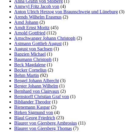
Anna Gräfin von Stolberg
(1)
Annwyl Fritz Jacob von
(4)
Anton Ulrich Herzog von Braunschweig und Lüneburg
(3)
Arends Wilhelm Erasmus
(2)
Arnd Johann
(2)
Arndt Ernst Moritz
(45)
Arnold Gottfried
(112)
Arnschwanger Johann Christoph
(2)
Astmann Gottlieb August
(1)
August von Sachsen
(1)
Bapzien Michael
(1)
Baumann Christoph
(1)
Beck Magdalene
(1)
Becker Cornelius
(2)
Behm Martin
(92)
Bengel Johann Albrecht
(3)
Berger Johann Wilhelm
(1)
Bernhard von Clairvaux
(2)
Bernstorff Christian Graf von
(1)
Bibliander Theodor
(1)
Bienemann Kaspar
(2)
Birken Sigmund von
(4)
Blaul Georg Friedrich
(23)
Blaurer von Giersberg Ambrosius
(11)
Blaurer von Giersberg Thomas
(7)