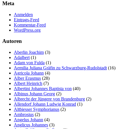
Meta
Marketing
Indem Sie uns Ihre
Anmelden
Interessen und Ihr
Eintrags-Feed
Verhalten beim
Kommentar-Feed
Besuch unserer
WordPress.org
Website mitteilen,
erhöhen Sie die
Autoren
Wahrscheinlichkeit,
personalisierte
Aberlin Joachim
(3)
Inhalte und
Adalbert
(1)
Angebote zu sehen.
Adam von Fulda
(1)
Aemilia Juliana Gräfin zu Schwarzburg-Rudolstadt
(16)
Agricola Johann
(4)
Alber Erasmus
(28)
Albert Heinrich
(7)
Albertini Johannes Baptista von
(40)
Albinus Johann Georg
(2)
Albrecht der Jüngere von Brandenburg
(2)
Allendorf Johann Ludwig Konrad
(1)
Altbiesser Symphorianus
(2)
Ambrosius
(2)
Angelus Johann
(4)
Anglicus Johannes
(3)