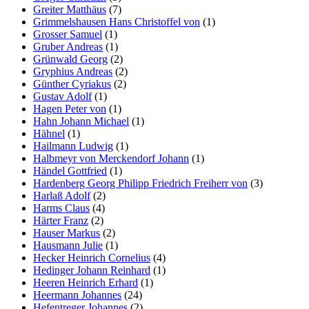
Greiter Matthäus
(7)
Grimmelshausen Hans Christoffel von
(1)
Grosser Samuel
(1)
Gruber Andreas
(1)
Grünwald Georg
(2)
Gryphius Andreas
(2)
Günther Cyriakus
(2)
Gustav Adolf
(1)
Hagen Peter von
(1)
Hahn Johann Michael
(1)
Hähnel
(1)
Hailmann Ludwig
(1)
Halbmeyr von Merckendorf Johann
(1)
Händel Gottfried
(1)
Hardenberg Georg Philipp Friedrich Freiherr von
(3)
Harlaß Adolf
(2)
Harms Claus
(4)
Härter Franz
(2)
Hauser Markus
(2)
Hausmann Julie
(1)
Hecker Heinrich Cornelius
(4)
Hedinger Johann Reinhard
(1)
Heeren Heinrich Erhard
(1)
Heermann Johannes
(24)
Hefentreger Johannes
(2)