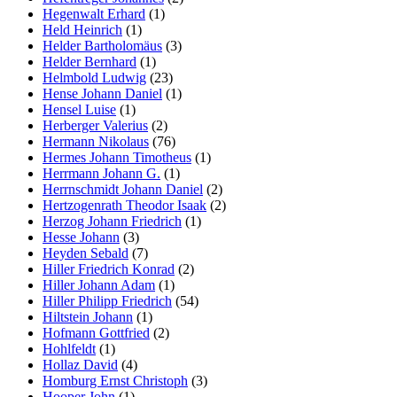
Hegenwalt Erhard
(1)
Held Heinrich
(1)
Helder Bartholomäus
(3)
Helder Bernhard
(1)
Helmbold Ludwig
(23)
Hense Johann Daniel
(1)
Hensel Luise
(1)
Herberger Valerius
(2)
Hermann Nikolaus
(76)
Hermes Johann Timotheus
(1)
Herrmann Johann G.
(1)
Herrnschmidt Johann Daniel
(2)
Hertzogenrath Theodor Isaak
(2)
Herzog Johann Friedrich
(1)
Hesse Johann
(3)
Heyden Sebald
(7)
Hiller Friedrich Konrad
(2)
Hiller Johann Adam
(1)
Hiller Philipp Friedrich
(54)
Hiltstein Johann
(1)
Hofmann Gottfried
(2)
Hohlfeldt
(1)
Hollaz David
(4)
Homburg Ernst Christoph
(3)
Hooper John
(1)