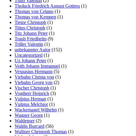
Thilo Valentin
(2)
Tholuck Friedrich August Gottreu
(1)
Thomas von Celano
(1)
Thomas von Kempen
(1)
Tietze Christoph
(1)
Titius Christoph
(1)
Titz Johann Peter
(1)
Traub Friedhelm
(9)
Triller Valentin
(1)
unbekannter Autor
(152)
Uncategorized
(1)
Uz Johann Peter
(1)
Veith Johann Immanuel
(1)
Vespasius Hermann
(5)
Viebahn Christa von
(1)
Viebahn Georg von
(2)
Vischer Christoph
(1)
Vogtherr Heinrich
(3)
Vulpius Herman
(1)
Vulpius Melchior
(1)
Wackernagel Wilhelm
(1)
Wagner Georg
(1)
Waldenser
(2)
Waldis Burcard
(56)
Walliser Christoph Thomas
(1)