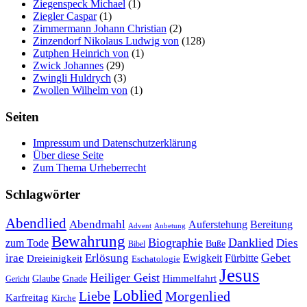
Ziegenspeck Michael
(1)
Ziegler Caspar
(1)
Zimmermann Johann Christian
(2)
Zinzendorf Nikolaus Ludwig von
(128)
Zutphen Heinrich von
(1)
Zwick Johannes
(29)
Zwingli Huldrych
(3)
Zwollen Wilhelm von
(1)
Seiten
Impressum und Datenschutzerklärung
Über diese Seite
Zum Thema Urheberrecht
Schlagwörter
Abendlied
Abendmahl
Bereitung
Auferstehung
Advent
Anbetung
Bewahrung
Biographie
Danklied
zum Tode
Dies
Buße
Bibel
Gebet
irae
Erlösung
Ewigkeit
Fürbitte
Dreieinigkeit
Eschatologie
Jesus
Heiliger Geist
Himmelfahrt
Glaube
Gnade
Gericht
Loblied
Liebe
Morgenlied
Karfreitag
Kirche