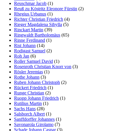
Reuschmar Jacob
(1)
Reuß zu Köstritz Eleonore Fürstin
(2)
Rhegius Urbanus
(1)
Richter Christian Friedrich
(4)
Rieger Magdalena Sibylla
(5)
Rinckart Martin
(39)
Ringwaldt Bartholomäus
(65)
Rinne Ferdinand
(1)
Rist Johann
(14)
Rodigast Samuel
(2)
Roh Jan
(6)
Roller Samuel David
(1)
Rosenroth Christian Knorr von
(3)
Rösler Jeremias
(1)
Rothe Johann
(3)
Ruben Johann Christoph
(2)
Rückert Friedrich
(1)
Runge Christian
(2)
Ruopp Johann Friedrich
(1)
Rutilius Martin
(1)
Sachs Hans
(28)
Salsborch Albert
(1)
Sanffdorffer Johannes
(1)
Savonarola Girolamo
(7)
Schade Johann Caspar
(3)