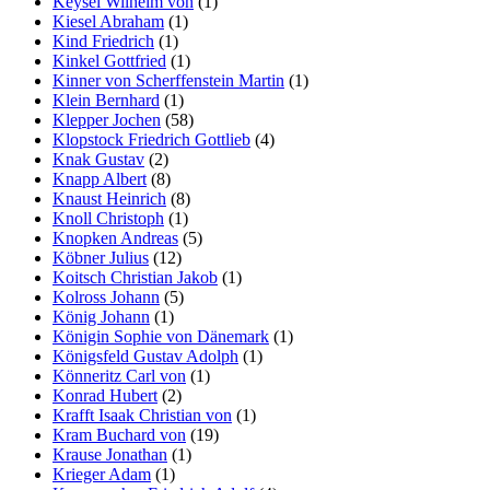
Keysel Wilhelm von
(1)
Kiesel Abraham
(1)
Kind Friedrich
(1)
Kinkel Gottfried
(1)
Kinner von Scherffenstein Martin
(1)
Klein Bernhard
(1)
Klepper Jochen
(58)
Klopstock Friedrich Gottlieb
(4)
Knak Gustav
(2)
Knapp Albert
(8)
Knaust Heinrich
(8)
Knoll Christoph
(1)
Knopken Andreas
(5)
Köbner Julius
(12)
Koitsch Christian Jakob
(1)
Kolross Johann
(5)
König Johann
(1)
Königin Sophie von Dänemark
(1)
Königsfeld Gustav Adolph
(1)
Könneritz Carl von
(1)
Konrad Hubert
(2)
Krafft Isaak Christian von
(1)
Kram Buchard von
(19)
Krause Jonathan
(1)
Krieger Adam
(1)