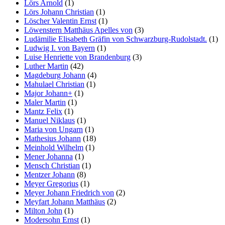
Lörs Arnold
(1)
Lörs Johann Christian
(1)
Löscher Valentin Ernst
(1)
Löwenstern Matthäus Apelles von
(3)
Ludämilie Elisabeth Gräfin von Schwarzburg-Rudolstadt.
(1)
Ludwig I. von Bayern
(1)
Luise Henriette von Brandenburg
(3)
Luther Martin
(42)
Magdeburg Johann
(4)
Mahulael Christian
(1)
Major Johann+
(1)
Maler Martin
(1)
Mantz Felix
(1)
Manuel Niklaus
(1)
Maria von Ungarn
(1)
Mathesius Johann
(18)
Meinhold Wilhelm
(1)
Mener Johanna
(1)
Mensch Christian
(1)
Mentzer Johann
(8)
Meyer Gregorius
(1)
Meyer Johann Friedrich von
(2)
Meyfart Johann Matthäus
(2)
Milton John
(1)
Modersohn Ernst
(1)