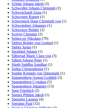
Schütz Johann Jakob
(2)
Schwedler Johann Christoph
(2)
Schweichardt Anna
(1)
Schweiger Rupert
(1)
Schweinick Hans Christoph von
(1)
Schweinitzer Johannes
(1)
Schweizer Brüder
(2)
Scriver Christian
(2)
Selneccer Nikolaus
(70)
Sieben Brüder von Gmünd
(1)
Sieber Justus
(1)
Siegfried Johann
(1)
Silberrad Marie Clara von
(3)
Silbert Johann Peter
(1)
Singh Saddhu Sundhar
(1)
Solius Christophorus
(1)
Sophie Königin von Dänemark
(1)
Spangenberg August Gottlieb
(3)
Spangenberg Cyriakus
(5)
Spangenberg Johannes
(13)
Spee Friedrich
(2)
Spener Philipp Jakob
(1)
Spengler Lazarus
(4)
Speratus Paul
(32)
Spieker Christian Wilhelm
(2)