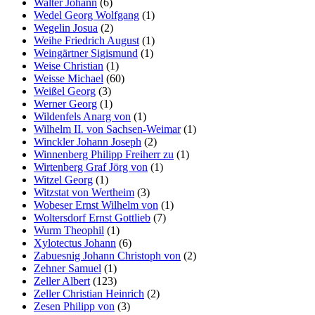
Walter Johann
(6)
Wedel Georg Wolfgang
(1)
Wegelin Josua
(2)
Weihe Friedrich August
(1)
Weingärtner Sigismund
(1)
Weise Christian
(1)
Weisse Michael
(60)
Weißel Georg
(3)
Werner Georg
(1)
Wildenfels Anarg von
(1)
Wilhelm II. von Sachsen-Weimar
(1)
Winckler Johann Joseph
(2)
Winnenberg Philipp Freiherr zu
(1)
Wirtenberg Graf Jörg von
(1)
Witzel Georg
(1)
Witzstat von Wertheim
(3)
Wobeser Ernst Wilhelm von
(1)
Woltersdorf Ernst Gottlieb
(7)
Wurm Theophil
(1)
Xylotectus Johann
(6)
Zabuesnig Johann Christoph von
(2)
Zehner Samuel
(1)
Zeller Albert
(123)
Zeller Christian Heinrich
(2)
Zesen Philipp von
(3)