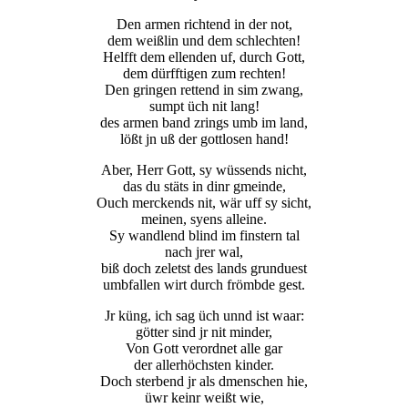
Den armen richtend in der not,
dem weißlin und dem schlechten!
Helfft dem ellenden uf, durch Gott,
dem dürfftigen zum rechten!
Den gringen rettend in sim zwang,
sumpt üch nit lang!
Notwendig
des armen band zrings umb im land,
Diese
lößt jn uß der gottlosen hand!
Cookies
sind nicht
Aber, Herr Gott, sy wüssends nicht,
optional.
das du stäts in dinr gmeinde,
Sie werden
Ouch merckends nit, wär uff sy sicht,
benötigt,
meinen, syens alleine.
damit die
Sy wandlend blind im finstern tal
Website
nach jrer wal,
funktioniert.
biß doch zeletst des lands grunduest
umbfallen wirt durch frömbde gest.
Jr küng, ich sag üch unnd ist waar:
Statistik
götter sind jr nit minder,
Mit diesen
Von Gott verordnet alle gar
Cookies
der allerhöchsten kinder.
können wir die
Doch sterbend jr als dmenschen hie,
Funktionsweise
üwr keinr weißt wie,
und Struktur