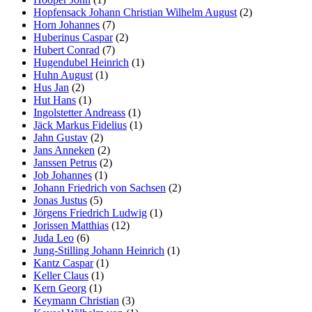
Hopfensack Johann Christian Wilhelm August
(2)
Horn Johannes
(7)
Huberinus Caspar
(2)
Hubert Conrad
(7)
Hugendubel Heinrich
(1)
Huhn August
(1)
Hus Jan
(2)
Hut Hans
(1)
Ingolstetter Andreass
(1)
Jäck Markus Fidelius
(1)
Jahn Gustav
(2)
Jans Anneken
(2)
Janssen Petrus
(2)
Job Johannes
(1)
Johann Friedrich von Sachsen
(2)
Jonas Justus
(5)
Jörgens Friedrich Ludwig
(1)
Jorissen Matthias
(12)
Juda Leo
(6)
Jung-Stilling Johann Heinrich
(1)
Kantz Caspar
(1)
Keller Claus
(1)
Kern Georg
(1)
Keymann Christian
(3)