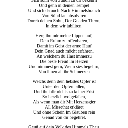
Sich solln von Sündn zu dir bekehrn
Und gehn in deinen Tempel
Und sich da auch Nach Himmelsbrauch
Von Sünd lan absolviren
Durch deinen Sohn, Der Gnaden Thron,
In dem wir jubiliren.
Herr, thu mir meine Lippen auf,
Dein Ruhm zu offenbaren,
Damit im Geist der arme Hauf
Dein Gnad auch möcht erfahren,
An welchem du Hast immerzu
Die beste Freud im Herzen
Und nimmest gern, Wenn sies begehrn,
Von ihnen all ihr Schmerzen
Welchs denn dein liebstes Opfer ist
Unter den Opfern allen,
Und thut dir nichts zu keiner Frist
So herzlich wolgefallen,
Als wenn man dir Mit Herzensgier
All Missethat erkläret
Und ohne Schein Im Glauben rein
Genad von dir begehret.
Geuß auf dein Volk des Himmels Thau,