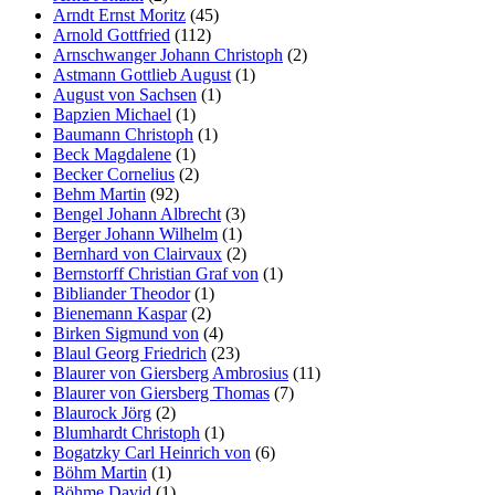
Arndt Ernst Moritz
(45)
Arnold Gottfried
(112)
Arnschwanger Johann Christoph
(2)
Astmann Gottlieb August
(1)
August von Sachsen
(1)
Bapzien Michael
(1)
Baumann Christoph
(1)
Beck Magdalene
(1)
Becker Cornelius
(2)
Behm Martin
(92)
Bengel Johann Albrecht
(3)
Berger Johann Wilhelm
(1)
Bernhard von Clairvaux
(2)
Bernstorff Christian Graf von
(1)
Bibliander Theodor
(1)
Bienemann Kaspar
(2)
Birken Sigmund von
(4)
Blaul Georg Friedrich
(23)
Blaurer von Giersberg Ambrosius
(11)
Blaurer von Giersberg Thomas
(7)
Blaurock Jörg
(2)
Blumhardt Christoph
(1)
Bogatzky Carl Heinrich von
(6)
Böhm Martin
(1)
Böhme David
(1)