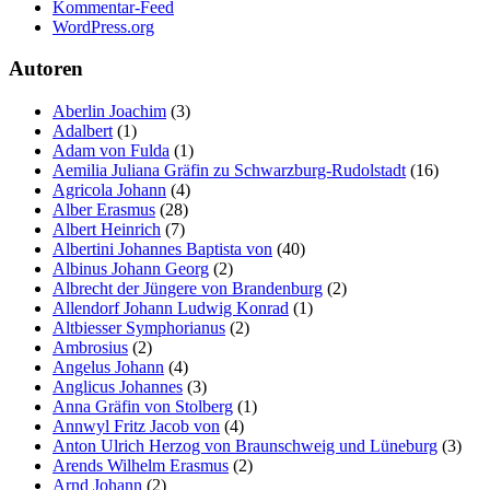
Kommentar-Feed
WordPress.org
Autoren
Aberlin Joachim
(3)
Adalbert
(1)
Adam von Fulda
(1)
Aemilia Juliana Gräfin zu Schwarzburg-Rudolstadt
(16)
Agricola Johann
(4)
Alber Erasmus
(28)
Albert Heinrich
(7)
Albertini Johannes Baptista von
(40)
Albinus Johann Georg
(2)
Albrecht der Jüngere von Brandenburg
(2)
Allendorf Johann Ludwig Konrad
(1)
Altbiesser Symphorianus
(2)
Ambrosius
(2)
Angelus Johann
(4)
Anglicus Johannes
(3)
Anna Gräfin von Stolberg
(1)
Annwyl Fritz Jacob von
(4)
Anton Ulrich Herzog von Braunschweig und Lüneburg
(3)
Arends Wilhelm Erasmus
(2)
Arnd Johann
(2)