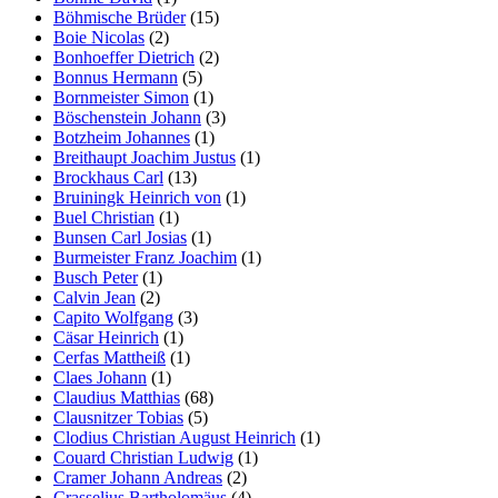
Böhmische Brüder
(15)
Boie Nicolas
(2)
Bonhoeffer Dietrich
(2)
Bonnus Hermann
(5)
Bornmeister Simon
(1)
Böschenstein Johann
(3)
Botzheim Johannes
(1)
Breithaupt Joachim Justus
(1)
Brockhaus Carl
(13)
Bruiningk Heinrich von
(1)
Buel Christian
(1)
Bunsen Carl Josias
(1)
Burmeister Franz Joachim
(1)
Busch Peter
(1)
Calvin Jean
(2)
Capito Wolfgang
(3)
Cäsar Heinrich
(1)
Cerfas Mattheiß
(1)
Claes Johann
(1)
Claudius Matthias
(68)
Clausnitzer Tobias
(5)
Clodius Christian August Heinrich
(1)
Couard Christian Ludwig
(1)
Cramer Johann Andreas
(2)
Crasselius Bartholomäus
(4)