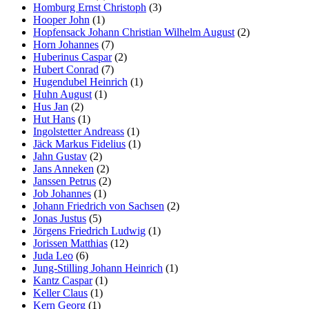
Homburg Ernst Christoph
(3)
Hooper John
(1)
Hopfensack Johann Christian Wilhelm August
(2)
Horn Johannes
(7)
Huberinus Caspar
(2)
Hubert Conrad
(7)
Hugendubel Heinrich
(1)
Huhn August
(1)
Hus Jan
(2)
Hut Hans
(1)
Ingolstetter Andreass
(1)
Jäck Markus Fidelius
(1)
Jahn Gustav
(2)
Jans Anneken
(2)
Janssen Petrus
(2)
Job Johannes
(1)
Johann Friedrich von Sachsen
(2)
Jonas Justus
(5)
Jörgens Friedrich Ludwig
(1)
Jorissen Matthias
(12)
Juda Leo
(6)
Jung-Stilling Johann Heinrich
(1)
Kantz Caspar
(1)
Keller Claus
(1)
Kern Georg
(1)