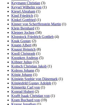
Keymann Christian
(3)
Keysel Wilhelm von
(1)
Kiesel Abraham
(1)
Kind Friedrich
(1)
Kinkel Gottfried
(1)
Kinner von Scherffenstein Martin
(1)
Klein Bernhard
(1)
Klepper Jochen
(58)
Klopstock Friedrich Gottlieb
(4)
Knak Gustav
(2)
Knapp Albert
(8)
Knaust Heinrich
(8)
Knoll Christoph
(1)
Knopken Andreas
(5)
Köbner Julius
(12)
Koitsch Christian Jakob
(1)
Kolross Johann
(5)
König Johann
(1)
Königin Sophie von Dänemark
(1)
Königsfeld Gustav Adolph
(1)
Könneritz Carl von
(1)
Konrad Hubert
(2)
Krafft Isaak Christian von
(1)
Kram Buchard von
(19)
Krause Jonathan
(1)