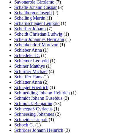
Savonarola Girolamo
(7)
Schade Johann Caspar
(3)
Schaitberger Joseph
(2)
Schalling Martin
(1)
Scharnschlager Leupold
(1)
Scheffler Johann
(7)
Scheidt Christian Ludwig
(1)
Schein Johannes Hermann
(1)
Schenkendorf Max von
(1)
Schieber Anna
(1)
Schiedeler D.
(1)
Schiemer Leopold
(1)
Schiner Matthys
(1)
Schirmer Michael
(4)
Schlaffer Hans
(1)
Schlatter Anna
(2)
Schlegel Friedrich
(1)
Schmedding Johann Heinrich
(1)
Schmidt Johann Eusebius
(3)
Schmolck Benjamin
(53)
Schneegaß Cyriacus
(1)
Schneesing Johannes
(2)
Schneider Liepolt
(1)
Schoch G.
(1)
Schröder Johann Heinrich
(3)