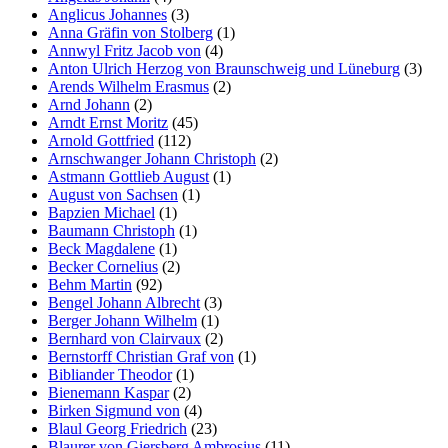
Anglicus Johannes
(3)
Anna Gräfin von Stolberg
(1)
Annwyl Fritz Jacob von
(4)
Anton Ulrich Herzog von Braunschweig und Lüneburg
(3)
Arends Wilhelm Erasmus
(2)
Arnd Johann
(2)
Arndt Ernst Moritz
(45)
Arnold Gottfried
(112)
Arnschwanger Johann Christoph
(2)
Astmann Gottlieb August
(1)
August von Sachsen
(1)
Bapzien Michael
(1)
Baumann Christoph
(1)
Beck Magdalene
(1)
Becker Cornelius
(2)
Behm Martin
(92)
Bengel Johann Albrecht
(3)
Berger Johann Wilhelm
(1)
Bernhard von Clairvaux
(2)
Bernstorff Christian Graf von
(1)
Bibliander Theodor
(1)
Bienemann Kaspar
(2)
Birken Sigmund von
(4)
Blaul Georg Friedrich
(23)
Blaurer von Giersberg Ambrosius
(11)