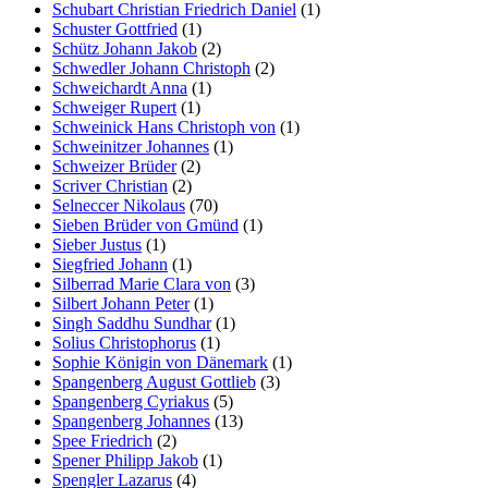
Schubart Christian Friedrich Daniel
(1)
Schuster Gottfried
(1)
Schütz Johann Jakob
(2)
Schwedler Johann Christoph
(2)
Schweichardt Anna
(1)
Schweiger Rupert
(1)
Schweinick Hans Christoph von
(1)
Schweinitzer Johannes
(1)
Schweizer Brüder
(2)
Scriver Christian
(2)
Selneccer Nikolaus
(70)
Sieben Brüder von Gmünd
(1)
Sieber Justus
(1)
Siegfried Johann
(1)
Silberrad Marie Clara von
(3)
Silbert Johann Peter
(1)
Singh Saddhu Sundhar
(1)
Solius Christophorus
(1)
Sophie Königin von Dänemark
(1)
Spangenberg August Gottlieb
(3)
Spangenberg Cyriakus
(5)
Spangenberg Johannes
(13)
Spee Friedrich
(2)
Spener Philipp Jakob
(1)
Spengler Lazarus
(4)