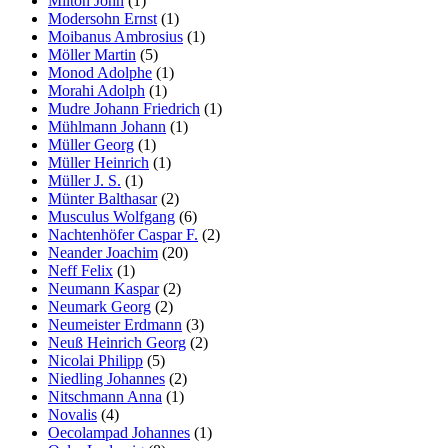
Milton John
(1)
Modersohn Ernst
(1)
Moibanus Ambrosius
(1)
Möller Martin
(5)
Monod Adolphe
(1)
Morahi Adolph
(1)
Mudre Johann Friedrich
(1)
Mühlmann Johann
(1)
Müller Georg
(1)
Müller Heinrich
(1)
Müller J. S.
(1)
Münter Balthasar
(2)
Musculus Wolfgang
(6)
Nachtenhöfer Caspar F.
(2)
Neander Joachim
(20)
Neff Felix
(1)
Neumann Kaspar
(2)
Neumark Georg
(2)
Neumeister Erdmann
(3)
Neuß Heinrich Georg
(2)
Nicolai Philipp
(5)
Niedling Johannes
(2)
Nitschmann Anna
(1)
Novalis
(4)
Oecolampad Johannes
(1)