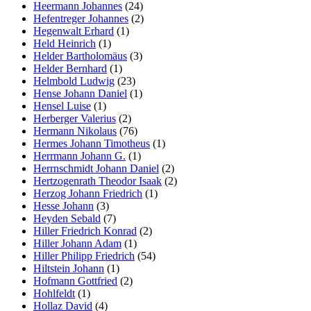
Heermann Johannes
(24)
Hefentreger Johannes
(2)
Hegenwalt Erhard
(1)
Held Heinrich
(1)
Helder Bartholomäus
(3)
Helder Bernhard
(1)
Helmbold Ludwig
(23)
Hense Johann Daniel
(1)
Hensel Luise
(1)
Herberger Valerius
(2)
Hermann Nikolaus
(76)
Hermes Johann Timotheus
(1)
Herrmann Johann G.
(1)
Herrnschmidt Johann Daniel
(2)
Hertzogenrath Theodor Isaak
(2)
Herzog Johann Friedrich
(1)
Hesse Johann
(3)
Heyden Sebald
(7)
Hiller Friedrich Konrad
(2)
Hiller Johann Adam
(1)
Hiller Philipp Friedrich
(54)
Hiltstein Johann
(1)
Hofmann Gottfried
(2)
Hohlfeldt
(1)
Hollaz David
(4)