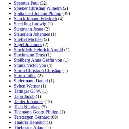
Speratus Paul
(32)
Spieker Christian Wilhelm
(2)
Spitta Carl Johann Philipp
(39)
Starck Johann Friedrich
(4)
Steckling Ludwig
(1)
Stegmann Josua
(2)
Steuerlein Johannes
(1)
Stieffel Michael
(2)
Stigel Johannes
(2)
Stockfleth Heinrich Arnold
(1)
Stockmann Ernst
(1)
Stollberg Anna Gräfin von
(1)
Strauß Victor von
(4)
Sturm Christoph Christian
(1)
Sturm Julius
(2)
Sudermann Daniel
(1)
Sylten Werner
(1)
Tafinger G. W.
(1)
Tapp Jacob
(1)
Tauler Johannes
(12)
Tech Nikolaus
(5)
Telemann Georg Philipp
(1)
Tersteegen Gerhard
(89)
Thaurer Benedict
(1)
Thebesius Adam
(1)