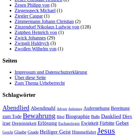
Zesen Philipp von
(3)
Ziegenspeck Michael
(1)
Ziegler Caspar
(1)
Zimmermann Johann Christian
(2)
Zinzendorf Nikolaus Ludwig von
(128)
Zutphen Heinrich von
(1)
Zwick Johannes
(29)
Zwingli Huldrych
(3)
Zwollen Wilhelm von
(1)
Seiten
Impressum und Datenschutzerklärung
Über diese Seite
Zum Thema Urheberrecht
Schlagwörter
Abendlied
Abendmahl
Bereitung
Auferstehung
Advent
Anbetung
Bewahrung
Biographie
Danklied
zum Tode
Dies
Buße
Bibel
Gebet
irae
Erlösung
Ewigkeit
Fürbitte
Dreieinigkeit
Eschatologie
Jesus
Heiliger Geist
Himmelfahrt
Glaube
Gnade
Gericht