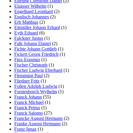
Edeling Christoph Daniel
(2)
Elsässer Wilhelm
(1)
Engelhard Leonhard
(2)
Englisch Johannes
(2)
Erb Matthias
(2)
Ettmüller Johann Erhard
(1)
Eyth Eduard
(6)
Falckner Justus
(1)
Falk Johann Daniel
(2)
Fichte Johann Gottlieb
(1)
Fickert Georg Friedrich
(1)
Finx Erasmus
(1)
Fischer Christoph
(1)
Fischer Ludwig Eberhard
(1)
Flemming Paul
(2)
Fliedner Fritz
(1)
Follen Adolph Ludwig
(1)
Forstenborch Wylhelm
(1)
Franck Johann
(55)
Franck Michael
(1)
Franck Petrus
(1)
Franck Salomo
(27)
Francke August Hermann
(2)
Franke August Hermann
(2)
Franz Ignaz
(1)