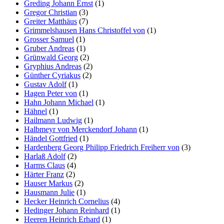
Greding Johann Ernst
(1)
Gregor Christian
(3)
Greiter Matthäus
(7)
Grimmelshausen Hans Christoffel von
(1)
Grosser Samuel
(1)
Gruber Andreas
(1)
Grünwald Georg
(2)
Gryphius Andreas
(2)
Günther Cyriakus
(2)
Gustav Adolf
(1)
Hagen Peter von
(1)
Hahn Johann Michael
(1)
Hähnel
(1)
Hailmann Ludwig
(1)
Halbmeyr von Merckendorf Johann
(1)
Händel Gottfried
(1)
Hardenberg Georg Philipp Friedrich Freiherr von
(3)
Harlaß Adolf
(2)
Harms Claus
(4)
Härter Franz
(2)
Hauser Markus
(2)
Hausmann Julie
(1)
Hecker Heinrich Cornelius
(4)
Hedinger Johann Reinhard
(1)
Heeren Heinrich Erhard
(1)