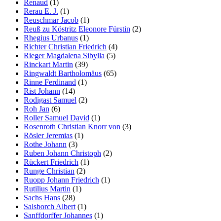
Renaud
(1)
Rerau E. J.
(1)
Reuschmar Jacob
(1)
Reuß zu Köstritz Eleonore Fürstin
(2)
Rhegius Urbanus
(1)
Richter Christian Friedrich
(4)
Rieger Magdalena Sibylla
(5)
Rinckart Martin
(39)
Ringwaldt Bartholomäus
(65)
Rinne Ferdinand
(1)
Rist Johann
(14)
Rodigast Samuel
(2)
Roh Jan
(6)
Roller Samuel David
(1)
Rosenroth Christian Knorr von
(3)
Rösler Jeremias
(1)
Rothe Johann
(3)
Ruben Johann Christoph
(2)
Rückert Friedrich
(1)
Runge Christian
(2)
Ruopp Johann Friedrich
(1)
Rutilius Martin
(1)
Sachs Hans
(28)
Salsborch Albert
(1)
Sanffdorffer Johannes
(1)