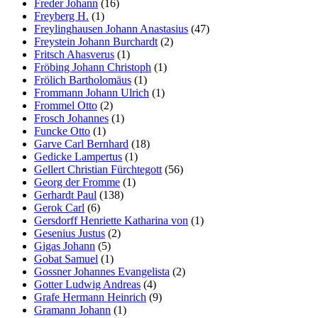
Freder Johann
(16)
Freyberg H.
(1)
Freylinghausen Johann Anastasius
(47)
Freystein Johann Burchardt
(2)
Fritsch Ahasverus
(1)
Fröbing Johann Christoph
(1)
Frölich Bartholomäus
(1)
Frommann Johann Ulrich
(1)
Frommel Otto
(2)
Frosch Johannes
(1)
Funcke Otto
(1)
Garve Carl Bernhard
(18)
Gedicke Lampertus
(1)
Gellert Christian Fürchtegott
(56)
Georg der Fromme
(1)
Gerhardt Paul
(138)
Gerok Carl
(6)
Gersdorff Henriette Katharina von
(1)
Gesenius Justus
(2)
Gigas Johann
(5)
Gobat Samuel
(1)
Gossner Johannes Evangelista
(2)
Gotter Ludwig Andreas
(4)
Grafe Hermann Heinrich
(9)
Gramann Johann
(1)