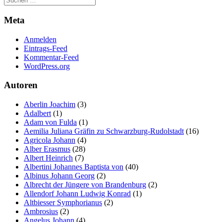
Meta
Anmelden
Eintrags-Feed
Kommentar-Feed
WordPress.org
Autoren
Aberlin Joachim
(3)
Adalbert
(1)
Adam von Fulda
(1)
Aemilia Juliana Gräfin zu Schwarzburg-Rudolstadt
(16)
Agricola Johann
(4)
Alber Erasmus
(28)
Albert Heinrich
(7)
Albertini Johannes Baptista von
(40)
Albinus Johann Georg
(2)
Albrecht der Jüngere von Brandenburg
(2)
Allendorf Johann Ludwig Konrad
(1)
Altbiesser Symphorianus
(2)
Ambrosius
(2)
Angelus Johann
(4)