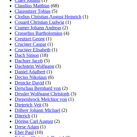
Claes Johann
(1)
Claudius Matthias
(68)
Clausnitzer Tobias
(5)
Clodius Christian August Heinrich
(1)
Couard Christian Ludwig
(1)
Cramer Johann Andreas
(2)
Crasselius Bartholomäus
(4)
Creutzer Georg
(1)
Cruciger Caspar
(1)
Cruciger Elisabeth
(1)
Dach Simon
(18)
Dachser Jacob
(5)
Dachstein Wolfgang
(3)
Daniel Adalbert
(1)
Decius Nikolaus
(6)
Denicke David
(3)
Derschau Bernhard von
(2)
Dessler Wolfgang Christoph
(3)
Diepenbrock Melchior von
(1)
Dieterich Veit
(3)
Dilherr Johann Michael
(2)
Diterich
(1)
Döring Carl August
(2)
Drese Adam
(1)
Eber Paul
(10)