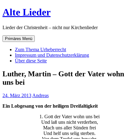
Zum
Alte Lieder
Inhalt
springen
Lieder der Christenheit – nicht nur Kirchenlieder
Primäres Menü
Zum Thema Urheberrecht
Impressum und Datenschutzerklärung
Über diese Seite
Luther, Martin – Gott der Vater wohn
uns bei
24. März 2013
Andreas
Ein Lobgesang von der heiligen Dreifaltigkeit
1. Gott der Vater wohn uns bei
Und laß uns nicht verderben,
Mach uns aller Sünden frei
Und helf uns selig sterben.
Vor dem Teufel uns bewahr,