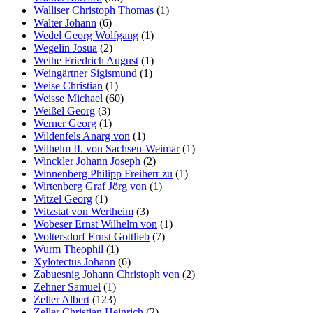
Walliser Christoph Thomas
(1)
Walter Johann
(6)
Wedel Georg Wolfgang
(1)
Wegelin Josua
(2)
Weihe Friedrich August
(1)
Weingärtner Sigismund
(1)
Weise Christian
(1)
Weisse Michael
(60)
Weißel Georg
(3)
Werner Georg
(1)
Wildenfels Anarg von
(1)
Wilhelm II. von Sachsen-Weimar
(1)
Winckler Johann Joseph
(2)
Winnenberg Philipp Freiherr zu
(1)
Wirtenberg Graf Jörg von
(1)
Witzel Georg
(1)
Witzstat von Wertheim
(3)
Wobeser Ernst Wilhelm von
(1)
Woltersdorf Ernst Gottlieb
(7)
Wurm Theophil
(1)
Xylotectus Johann
(6)
Zabuesnig Johann Christoph von
(2)
Zehner Samuel
(1)
Zeller Albert
(123)
Zeller Christian Heinrich
(2)