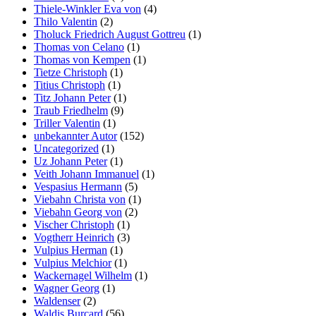
Thiele-Winkler Eva von
(4)
Thilo Valentin
(2)
Tholuck Friedrich August Gottreu
(1)
Thomas von Celano
(1)
Thomas von Kempen
(1)
Tietze Christoph
(1)
Titius Christoph
(1)
Titz Johann Peter
(1)
Traub Friedhelm
(9)
Triller Valentin
(1)
unbekannter Autor
(152)
Uncategorized
(1)
Uz Johann Peter
(1)
Veith Johann Immanuel
(1)
Vespasius Hermann
(5)
Viebahn Christa von
(1)
Viebahn Georg von
(2)
Vischer Christoph
(1)
Vogtherr Heinrich
(3)
Vulpius Herman
(1)
Vulpius Melchior
(1)
Wackernagel Wilhelm
(1)
Wagner Georg
(1)
Waldenser
(2)
Waldis Burcard
(56)