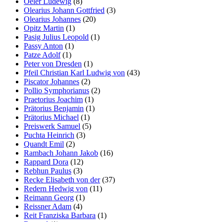
Oeler Ludewig
(8)
Olearius Johann Gottfried
(3)
Olearius Johannes
(20)
Opitz Martin
(1)
Pasig Julius Leopold
(1)
Passy Anton
(1)
Patze Adolf
(1)
Peter von Dresden
(1)
Pfeil Christian Karl Ludwig von
(43)
Piscator Johannes
(2)
Pollio Symphorianus
(2)
Praetorius Joachim
(1)
Prätorius Benjamin
(1)
Prätorius Michael
(1)
Preiswerk Samuel
(5)
Puchta Heinrich
(3)
Quandt Emil
(2)
Rambach Johann Jakob
(16)
Rappard Dora
(12)
Rebhun Paulus
(3)
Recke Elisabeth von der
(37)
Redern Hedwig von
(11)
Reimann Georg
(1)
Reissner Adam
(4)
Reit Franziska Barbara
(1)