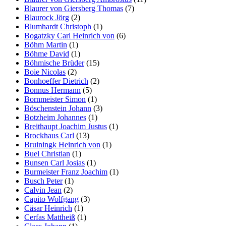
Blaurer von Giersberg Thomas
(7)
Blaurock Jörg
(2)
Blumhardt Christoph
(1)
Bogatzky Carl Heinrich von
(6)
Böhm Martin
(1)
Böhme David
(1)
Böhmische Brüder
(15)
Boie Nicolas
(2)
Bonhoeffer Dietrich
(2)
Bonnus Hermann
(5)
Bornmeister Simon
(1)
Böschenstein Johann
(3)
Botzheim Johannes
(1)
Breithaupt Joachim Justus
(1)
Brockhaus Carl
(13)
Bruiningk Heinrich von
(1)
Buel Christian
(1)
Bunsen Carl Josias
(1)
Burmeister Franz Joachim
(1)
Busch Peter
(1)
Calvin Jean
(2)
Capito Wolfgang
(3)
Cäsar Heinrich
(1)
Cerfas Mattheiß
(1)