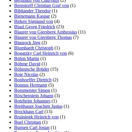
Bernhard von Clairvaux
(2)
Bernstorff Christian Graf von
(1)
Bibliander Theodor
(1)
Bienemann Kaspar
(2)
Birken Sigmund von
(4)
Blaul Georg Friedrich
(23)
Blaurer von Giersberg Ambrosius
(11)
Blaurer von Giersberg Thomas
(7)
Blaurock Jörg
(2)
Blumhardt Christoph
(1)
Bogatzky Carl Heinrich von
(6)
Böhm Martin
(1)
Böhme David
(1)
Böhmische Brüder
(15)
Boie Nicolas
(2)
Bonhoeffer Dietrich
(2)
Bonnus Hermann
(5)
Bornmeister Simon
(1)
Böschenstein Johann
(3)
Botzheim Johannes
(1)
Breithaupt Joachim Justus
(1)
Brockhaus Carl
(13)
Bruiningk Heinrich von
(1)
Buel Christian
(1)
Bunsen Carl Josias
(1)