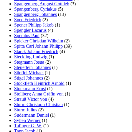
Spangenberg August Gottlieb
(3)
Spangenberg Cyriakus
(5)
Spangenberg Johannes
(13)
Spee Friedrich
(2)
Spener Philipp Jakob
(1)
Spengler Lazarus
(4)
Speratus Paul
(32)
Spieker Christian Wilhelm
(2)
Spitta Carl Johann Philipp
(39)
Starck Johann Friedrich
(4)
Steckling Ludwig
(1)
Stegmann Josua
(2)
Steuerlein Johannes
(1)
Stieffel Michael
(2)
Stigel Johannes
(2)
Stockfleth Heinrich Arnold
(1)
Stockmann Ernst
(1)
Stollberg Anna Gräfin von
(1)
Strauß Victor von
(4)
Sturm Christoph Christian
(1)
Sturm Julius
(2)
Sudermann Daniel
(1)
Sylten Werner
(1)
Tafinger G. W.
(1)
Tapp Jacob
(1)