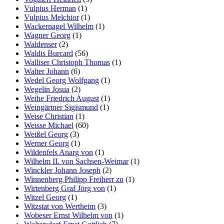
Vulpius Herman
(1)
Vulpius Melchior
(1)
Wackernagel Wilhelm
(1)
Wagner Georg
(1)
Waldenser
(2)
Waldis Burcard
(56)
Walliser Christoph Thomas
(1)
Walter Johann
(6)
Wedel Georg Wolfgang
(1)
Wegelin Josua
(2)
Weihe Friedrich August
(1)
Weingärtner Sigismund
(1)
Weise Christian
(1)
Weisse Michael
(60)
Weißel Georg
(3)
Werner Georg
(1)
Wildenfels Anarg von
(1)
Wilhelm II. von Sachsen-Weimar
(1)
Winckler Johann Joseph
(2)
Winnenberg Philipp Freiherr zu
(1)
Wirtenberg Graf Jörg von
(1)
Witzel Georg
(1)
Witzstat von Wertheim
(3)
Wobeser Ernst Wilhelm von
(1)