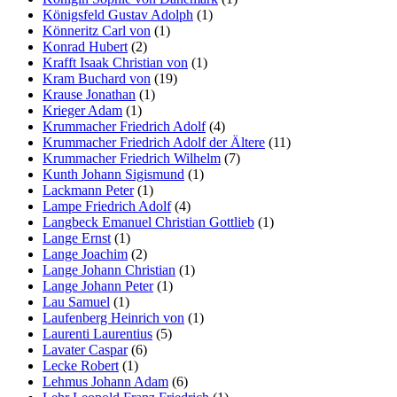
Königsfeld Gustav Adolph
(1)
Könneritz Carl von
(1)
Konrad Hubert
(2)
Krafft Isaak Christian von
(1)
Kram Buchard von
(19)
Krause Jonathan
(1)
Krieger Adam
(1)
Krummacher Friedrich Adolf
(4)
Krummacher Friedrich Adolf der Ältere
(11)
Krummacher Friedrich Wilhelm
(7)
Kunth Johann Sigismund
(1)
Lackmann Peter
(1)
Lampe Friedrich Adolf
(4)
Langbeck Emanuel Christian Gottlieb
(1)
Lange Ernst
(1)
Lange Joachim
(2)
Lange Johann Christian
(1)
Lange Johann Peter
(1)
Lau Samuel
(1)
Laufenberg Heinrich von
(1)
Laurenti Laurentius
(5)
Lavater Caspar
(6)
Lecke Robert
(1)
Lehmus Johann Adam
(6)