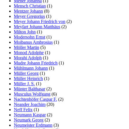
Mener Johanna
(1)
Mensch Christian
(1)
Mentzer Johann
(8)
Meyer Gregorius
(1)
Meyer Johann Friedrich von
(2)
Meyfart Johann Matthäus
(2)
Milton John
(1)
Modersohn Ernst
(1)
Moibanus Ambrosius
(1)
Möller Martin
(5)
Monod Adolphe
(1)
Morahi Adolph
(1)
Mudre Johann Friedrich
(1)
Mühlmann Johann
(1)
Müller Georg
(1)
Müller Heinrich
(1)
Müller J. S.
(1)
Münter Balthasar
(2)
Musculus Wolfgang
(6)
Nachtenhöfer Caspar F.
(2)
Neander Joachim
(20)
Neff Felix
(1)
Neumann Kaspar
(2)
Neumark Georg
(2)
Neumeister Erdmann
(3)