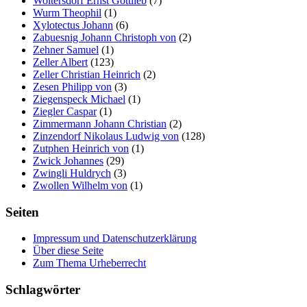
Woltersdorf Ernst Gottlieb
(7)
Wurm Theophil
(1)
Xylotectus Johann
(6)
Zabuesnig Johann Christoph von
(2)
Zehner Samuel
(1)
Zeller Albert
(123)
Zeller Christian Heinrich
(2)
Zesen Philipp von
(3)
Ziegenspeck Michael
(1)
Ziegler Caspar
(1)
Zimmermann Johann Christian
(2)
Zinzendorf Nikolaus Ludwig von
(128)
Zutphen Heinrich von
(1)
Zwick Johannes
(29)
Zwingli Huldrych
(3)
Zwollen Wilhelm von
(1)
Seiten
Impressum und Datenschutzerklärung
Über diese Seite
Zum Thema Urheberrecht
Schlagwörter