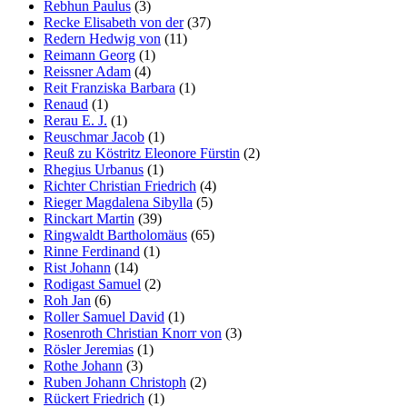
Rebhun Paulus
(3)
Recke Elisabeth von der
(37)
Redern Hedwig von
(11)
Reimann Georg
(1)
Reissner Adam
(4)
Reit Franziska Barbara
(1)
Renaud
(1)
Rerau E. J.
(1)
Reuschmar Jacob
(1)
Reuß zu Köstritz Eleonore Fürstin
(2)
Rhegius Urbanus
(1)
Richter Christian Friedrich
(4)
Rieger Magdalena Sibylla
(5)
Rinckart Martin
(39)
Ringwaldt Bartholomäus
(65)
Rinne Ferdinand
(1)
Rist Johann
(14)
Rodigast Samuel
(2)
Roh Jan
(6)
Roller Samuel David
(1)
Rosenroth Christian Knorr von
(3)
Rösler Jeremias
(1)
Rothe Johann
(3)
Ruben Johann Christoph
(2)
Rückert Friedrich
(1)