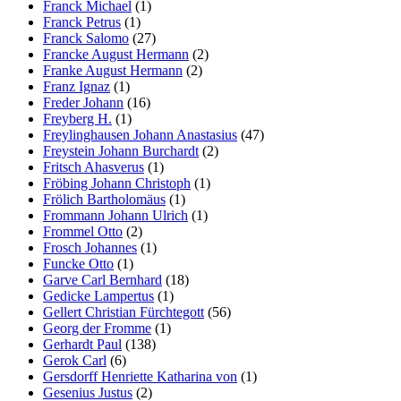
Franck Michael
(1)
Franck Petrus
(1)
Franck Salomo
(27)
Francke August Hermann
(2)
Franke August Hermann
(2)
Franz Ignaz
(1)
Freder Johann
(16)
Freyberg H.
(1)
Freylinghausen Johann Anastasius
(47)
Freystein Johann Burchardt
(2)
Fritsch Ahasverus
(1)
Fröbing Johann Christoph
(1)
Frölich Bartholomäus
(1)
Frommann Johann Ulrich
(1)
Frommel Otto
(2)
Frosch Johannes
(1)
Funcke Otto
(1)
Garve Carl Bernhard
(18)
Gedicke Lampertus
(1)
Gellert Christian Fürchtegott
(56)
Georg der Fromme
(1)
Gerhardt Paul
(138)
Gerok Carl
(6)
Gersdorff Henriette Katharina von
(1)
Gesenius Justus
(2)