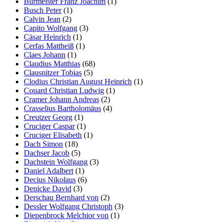
Burmeister Franz Joachim
(1)
Busch Peter
(1)
Calvin Jean
(2)
Capito Wolfgang
(3)
Cäsar Heinrich
(1)
Cerfas Mattheiß
(1)
Claes Johann
(1)
Claudius Matthias
(68)
Clausnitzer Tobias
(5)
Clodius Christian August Heinrich
(1)
Couard Christian Ludwig
(1)
Cramer Johann Andreas
(2)
Crasselius Bartholomäus
(4)
Creutzer Georg
(1)
Cruciger Caspar
(1)
Cruciger Elisabeth
(1)
Dach Simon
(18)
Dachser Jacob
(5)
Dachstein Wolfgang
(3)
Daniel Adalbert
(1)
Decius Nikolaus
(6)
Denicke David
(3)
Derschau Bernhard von
(2)
Dessler Wolfgang Christoph
(3)
Diepenbrock Melchior von
(1)