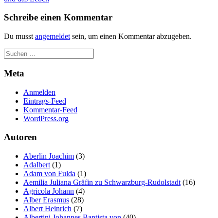
der Website
auf Basis der
Schreibe einen Kommentar
Nutzung
verbessern.
Du musst
angemeldet
sein, um einen Kommentar abzugeben.
Erfahrung
Meta
Damit unsere
Website
Anmelden
während
Eintrags-Feed
Ihres Besuchs
Kommentar-Feed
so gut wie
WordPress.org
möglich
funktioniert.
Wenn Sie
Autoren
diese Cookies
ablehnen,
Aberlin Joachim
(3)
verschwinden
Adalbert
(1)
einige
Adam von Fulda
(1)
Funktionen
Aemilia Juliana Gräfin zu Schwarzburg-Rudolstadt
(16)
von der
Agricola Johann
(4)
Website.
Alber Erasmus
(28)
Albert Heinrich
(7)
Albertini Johannes Baptista von
(40)