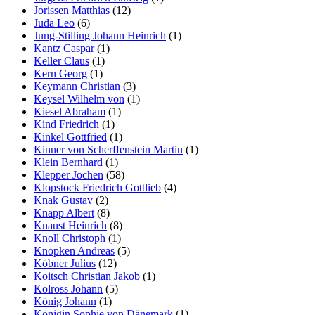
Jorissen Matthias
(12)
Juda Leo
(6)
Jung-Stilling Johann Heinrich
(1)
Kantz Caspar
(1)
Keller Claus
(1)
Kern Georg
(1)
Keymann Christian
(3)
Keysel Wilhelm von
(1)
Kiesel Abraham
(1)
Kind Friedrich
(1)
Kinkel Gottfried
(1)
Kinner von Scherffenstein Martin
(1)
Klein Bernhard
(1)
Klepper Jochen
(58)
Klopstock Friedrich Gottlieb
(4)
Knak Gustav
(2)
Knapp Albert
(8)
Knaust Heinrich
(8)
Knoll Christoph
(1)
Knopken Andreas
(5)
Köbner Julius
(12)
Koitsch Christian Jakob
(1)
Kolross Johann
(5)
König Johann
(1)
Königin Sophie von Dänemark
(1)