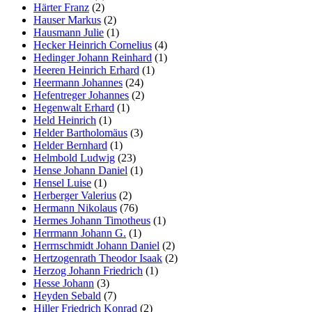
Härter Franz
(2)
Hauser Markus
(2)
Hausmann Julie
(1)
Hecker Heinrich Cornelius
(4)
Hedinger Johann Reinhard
(1)
Heeren Heinrich Erhard
(1)
Heermann Johannes
(24)
Hefentreger Johannes
(2)
Hegenwalt Erhard
(1)
Held Heinrich
(1)
Helder Bartholomäus
(3)
Helder Bernhard
(1)
Helmbold Ludwig
(23)
Hense Johann Daniel
(1)
Hensel Luise
(1)
Herberger Valerius
(2)
Hermann Nikolaus
(76)
Hermes Johann Timotheus
(1)
Herrmann Johann G.
(1)
Herrnschmidt Johann Daniel
(2)
Hertzogenrath Theodor Isaak
(2)
Herzog Johann Friedrich
(1)
Hesse Johann
(3)
Heyden Sebald
(7)
Hiller Friedrich Konrad
(2)