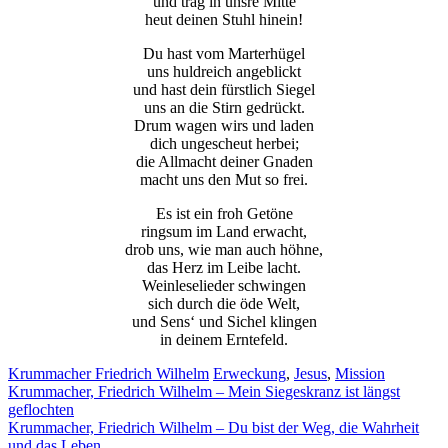
und trag in unsre Mitte
heut deinen Stuhl hinein!
Du hast vom Marterhügel
uns huldreich angeblickt
und hast dein fürstlich Siegel
uns an die Stirn gedrückt.
Notwendig
Drum wagen wirs und laden
dich ungescheut herbei;
Diese
die Allmacht deiner Gnaden
Cookies
macht uns den Mut so frei.
sind nicht
optional.
Es ist ein froh Getöne
Sie werden
ringsum im Land erwacht,
benötigt,
drob uns, wie man auch höhne,
damit die
das Herz im Leibe lacht.
Website
Weinleselieder schwingen
funktioniert.
sich durch die öde Welt,
und Sens‘ und Sichel klingen
in deinem Erntefeld.
Statistik
Mit diesen
Krummacher Friedrich Wilhelm
Erweckung
,
Jesus
,
Mission
Beitragsnavigation
Cookies
Krummacher, Friedrich Wilhelm – Mein Siegeskranz ist längst
können wir die
geflochten
Funktionsweise
Krummacher, Friedrich Wilhelm – Du bist der Weg, die Wahrheit
und Struktur
und das Leben