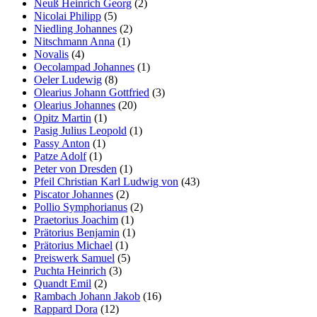
Neuß Heinrich Georg
(2)
Nicolai Philipp
(5)
Niedling Johannes
(2)
Nitschmann Anna
(1)
Novalis
(4)
Oecolampad Johannes
(1)
Oeler Ludewig
(8)
Olearius Johann Gottfried
(3)
Olearius Johannes
(20)
Opitz Martin
(1)
Pasig Julius Leopold
(1)
Passy Anton
(1)
Patze Adolf
(1)
Peter von Dresden
(1)
Pfeil Christian Karl Ludwig von
(43)
Piscator Johannes
(2)
Pollio Symphorianus
(2)
Praetorius Joachim
(1)
Prätorius Benjamin
(1)
Prätorius Michael
(1)
Preiswerk Samuel
(5)
Puchta Heinrich
(3)
Quandt Emil
(2)
Rambach Johann Jakob
(16)
Rappard Dora
(12)