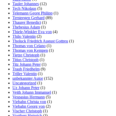
Tauler Johannes
(12)
Tech Nikolaus
(5)
Telemann Georg Philipp
(1)
Tersteegen Gerhard
(89)
Thaurer Benedict
(1)
Thebesius Adam
(1)
Thiele-Winkler Eva von
(4)
Thilo Valentin
(2)
Tholuck Friedrich August Gottreu
(1)
Thomas von Celano
(1)
Thomas von Kempen
(1)
Tietze Christoph
(1)
Titius Christoph
(1)
Titz Johann Peter
(1)
Traub Friedhelm
(9)
Triller Valentin
(1)
unbekannter Autor
(152)
Uncategorized
(1)
Uz Johann Peter
(1)
Veith Johann Immanuel
(1)
Vespasius Hermann
(5)
Viebahn Christa von
(1)
Viebahn Georg von
(2)
Vischer Christoph
(1)
Vogtherr Heinrich
(3)