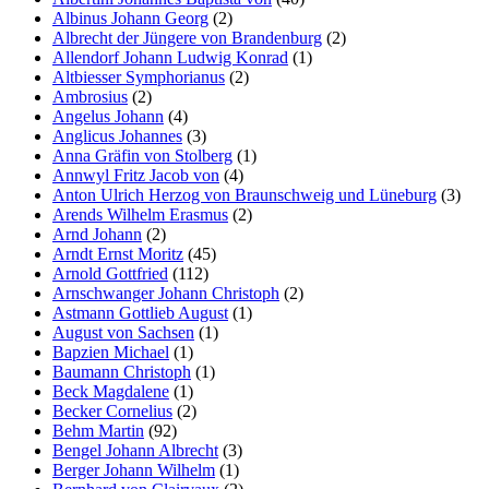
Albinus Johann Georg
(2)
Marketing
Albrecht der Jüngere von Brandenburg
(2)
Indem Sie uns Ihre
Allendorf Johann Ludwig Konrad
(1)
Interessen und Ihr
Altbiesser Symphorianus
(2)
Verhalten beim
Ambrosius
(2)
Besuch unserer
Angelus Johann
(4)
Website mitteilen,
Anglicus Johannes
(3)
erhöhen Sie die
Anna Gräfin von Stolberg
(1)
Wahrscheinlichkeit,
Annwyl Fritz Jacob von
(4)
personalisierte
Anton Ulrich Herzog von Braunschweig und Lüneburg
(3)
Inhalte und
Arends Wilhelm Erasmus
(2)
Angebote zu sehen.
Arnd Johann
(2)
Arndt Ernst Moritz
(45)
Arnold Gottfried
(112)
Arnschwanger Johann Christoph
(2)
Astmann Gottlieb August
(1)
August von Sachsen
(1)
Bapzien Michael
(1)
Baumann Christoph
(1)
Beck Magdalene
(1)
Becker Cornelius
(2)
Behm Martin
(92)
Bengel Johann Albrecht
(3)
Berger Johann Wilhelm
(1)