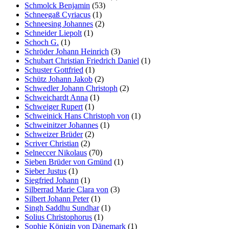
Schmolck Benjamin
(53)
Schneegaß Cyriacus
(1)
Schneesing Johannes
(2)
Schneider Liepolt
(1)
Schoch G.
(1)
Schröder Johann Heinrich
(3)
Schubart Christian Friedrich Daniel
(1)
Schuster Gottfried
(1)
Schütz Johann Jakob
(2)
Schwedler Johann Christoph
(2)
Schweichardt Anna
(1)
Schweiger Rupert
(1)
Schweinick Hans Christoph von
(1)
Schweinitzer Johannes
(1)
Schweizer Brüder
(2)
Scriver Christian
(2)
Selneccer Nikolaus
(70)
Sieben Brüder von Gmünd
(1)
Sieber Justus
(1)
Siegfried Johann
(1)
Silberrad Marie Clara von
(3)
Silbert Johann Peter
(1)
Singh Saddhu Sundhar
(1)
Solius Christophorus
(1)
Sophie Königin von Dänemark
(1)