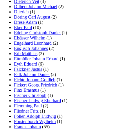
Dieterich Veit
(3)
Dilherr Johann Michael
(2)
Diterich
(1)
Döring Carl August
(2)
Drese Adam
(1)
Eber Paul
(10)
Edeling Christoph Daniel
(2)
Elsässer Wilhelm
(1)
Engelhard Leonhard
(2)
Englisch Johannes
(2)
Erb Matthias
(2)
Ettmüller Johann Erhard
(1)
Eyth Eduard
(6)
Falckner Justus
(1)
Falk Johann Daniel
(2)
Fichte Johann Gottlieb
(1)
Fickert Georg Friedrich
(1)
Finx Erasmus
(1)
Fischer Christoph
(1)
Fischer Ludwig Eberhard
(1)
Flemming Paul
(2)
Fliedner Fritz
(1)
Follen Adolph Ludwig
(1)
Forstenborch Wylhelm
(1)
Franck Johann
(55)