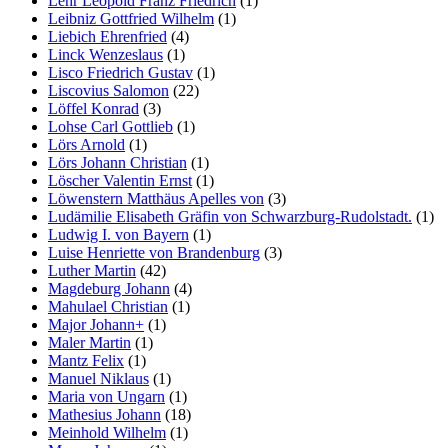
Lehr Leopold Franz Friedrich
(1)
Leibniz Gottfried Wilhelm
(1)
Liebich Ehrenfried
(4)
Linck Wenzeslaus
(1)
Lisco Friedrich Gustav
(1)
Liscovius Salomon
(22)
Löffel Konrad
(3)
Lohse Carl Gottlieb
(1)
Lörs Arnold
(1)
Lörs Johann Christian
(1)
Löscher Valentin Ernst
(1)
Löwenstern Matthäus Apelles von
(3)
Ludämilie Elisabeth Gräfin von Schwarzburg-Rudolstadt.
(1)
Ludwig I. von Bayern
(1)
Luise Henriette von Brandenburg
(3)
Luther Martin
(42)
Magdeburg Johann
(4)
Mahulael Christian
(1)
Major Johann+
(1)
Maler Martin
(1)
Mantz Felix
(1)
Manuel Niklaus
(1)
Maria von Ungarn
(1)
Mathesius Johann
(18)
Meinhold Wilhelm
(1)