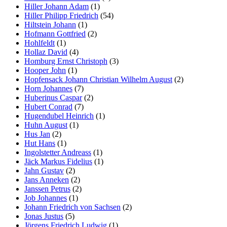
Hiller Johann Adam
(1)
Hiller Philipp Friedrich
(54)
Hiltstein Johann
(1)
Hofmann Gottfried
(2)
Hohlfeldt
(1)
Hollaz David
(4)
Homburg Ernst Christoph
(3)
Hooper John
(1)
Hopfensack Johann Christian Wilhelm August
(2)
Horn Johannes
(7)
Huberinus Caspar
(2)
Hubert Conrad
(7)
Hugendubel Heinrich
(1)
Huhn August
(1)
Hus Jan
(2)
Hut Hans
(1)
Ingolstetter Andreass
(1)
Jäck Markus Fidelius
(1)
Jahn Gustav
(2)
Jans Anneken
(2)
Janssen Petrus
(2)
Job Johannes
(1)
Johann Friedrich von Sachsen
(2)
Jonas Justus
(5)
Jörgens Friedrich Ludwig
(1)