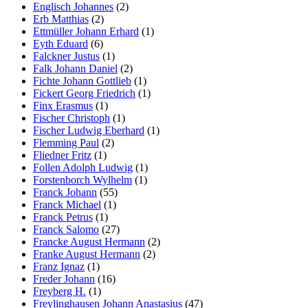
Englisch Johannes
(2)
Erb Matthias
(2)
Ettmüller Johann Erhard
(1)
Eyth Eduard
(6)
Falckner Justus
(1)
Falk Johann Daniel
(2)
Fichte Johann Gottlieb
(1)
Fickert Georg Friedrich
(1)
Finx Erasmus
(1)
Fischer Christoph
(1)
Fischer Ludwig Eberhard
(1)
Flemming Paul
(2)
Fliedner Fritz
(1)
Follen Adolph Ludwig
(1)
Forstenborch Wylhelm
(1)
Franck Johann
(55)
Franck Michael
(1)
Franck Petrus
(1)
Franck Salomo
(27)
Francke August Hermann
(2)
Franke August Hermann
(2)
Franz Ignaz
(1)
Freder Johann
(16)
Freyberg H.
(1)
Freylinghausen Johann Anastasius
(47)