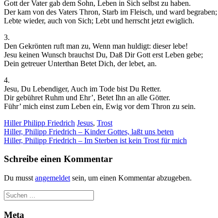
Gott der Vater gab dem Sohn, Leben in Sich selbst zu haben.
Der kam von des Vaters Thron, Starb im Fleisch, und ward begraben;
Lebte wieder, auch von Sich; Lebt und herrscht jetzt ewiglich.
3.
Den Gekrönten ruft man zu, Wenn man huldigt: dieser lebe!
Jesu keinen Wunsch brauchst Du, Daß Dir Gott erst Leben gebe;
Notwendig
Dein getreuer Unterthan Betet Dich, der lebet, an.
Diese
Cookies
4.
sind nicht
Jesu, Du Lebendiger, Auch im Tode bist Du Retter.
optional.
Dir gebühret Ruhm und Ehr’, Betet Ihn an alle Götter.
Sie werden
Führ’ mich einst zum Leben ein, Ewig vor dem Thron zu sein.
benötigt,
damit die
Hiller Philipp Friedrich
Jesus
,
Trost
Beitragsnavigation
Website
Hiller, Philipp Friedrich – Kinder Gottes, laßt uns beten
funktioniert.
Hiller, Philipp Friedrich – Im Sterben ist kein Trost für mich
Schreibe einen Kommentar
Statistik
Du musst
angemeldet
sein, um einen Kommentar abzugeben.
Mit diesen
Cookies
können wir die
Funktionsweise
Meta
und Struktur