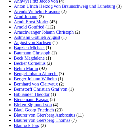
Annwyl Fritz Jacob von
(4)
Anton Ulrich Herzog von Braunschweig und Lüneburg
(3)
Marketing
Arends Wilhelm Erasmus
(2)
Indem Sie uns Ihre
Arnd Johann
(2)
Interessen und Ihr
Arndt Ernst Moritz
(45)
Verhalten beim
Arnold Gottfried
(112)
Besuch unserer
Arnschwanger Johann Christoph
(2)
Website mitteilen,
Astmann Gottlieb August
(1)
erhöhen Sie die
August von Sachsen
(1)
Wahrscheinlichkeit,
Bapzien Michael
(1)
personalisierte
Baumann Christoph
(1)
Inhalte und
Beck Magdalene
(1)
Angebote zu sehen.
Becker Cornelius
(2)
Behm Martin
(92)
Bengel Johann Albrecht
(3)
Berger Johann Wilhelm
(1)
Bernhard von Clairvaux
(2)
Bernstorff Christian Graf von
(1)
Bibliander Theodor
(1)
Bienemann Kaspar
(2)
Birken Sigmund von
(4)
Blaul Georg Friedrich
(23)
Blaurer von Giersberg Ambrosius
(11)
Blaurer von Giersberg Thomas
(7)
Blaurock Jörg
(2)