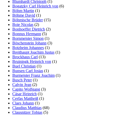
Blumhardt Christoph
(1)
Bogatzky Carl Heinrich von
(6)
Böhm Martin
(1)
Böhme David
(1)
Böhmische Brüder
(15)
Boie Nicolas
(2)
Bonhoeffer Dietrich
(2)
Bonnus Hermann
(5)
Bornmeister Simon
(1)
Böschenstein Johann
(3)
Botzheim Johannes
(1)
Breithaupt Joachim Justus
(1)
Brockhaus Carl
(13)
Bruiningk Heinrich von
(1)
Buel Christian
(1)
Bunsen Carl Josias
(1)
Burmeister Franz Joachim
(1)
Busch Peter
(1)
Calvin Jean
(2)
Capito Wolfgang
(3)
Cäsar Heinrich
(1)
Cerfas Mattheiß
(1)
Claes Johann
(1)
Claudius Matthias
(68)
Clausnitzer Tobias
(5)