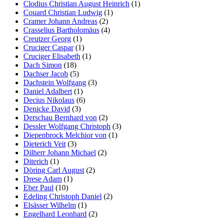
Clodius Christian August Heinrich
(1)
Couard Christian Ludwig
(1)
Cramer Johann Andreas
(2)
Crasselius Bartholomäus
(4)
Creutzer Georg
(1)
Cruciger Caspar
(1)
Cruciger Elisabeth
(1)
Dach Simon
(18)
Dachser Jacob
(5)
Dachstein Wolfgang
(3)
Daniel Adalbert
(1)
Decius Nikolaus
(6)
Denicke David
(3)
Derschau Bernhard von
(2)
Dessler Wolfgang Christoph
(3)
Diepenbrock Melchior von
(1)
Dieterich Veit
(3)
Dilherr Johann Michael
(2)
Diterich
(1)
Döring Carl August
(2)
Drese Adam
(1)
Eber Paul
(10)
Edeling Christoph Daniel
(2)
Elsässer Wilhelm
(1)
Engelhard Leonhard
(2)