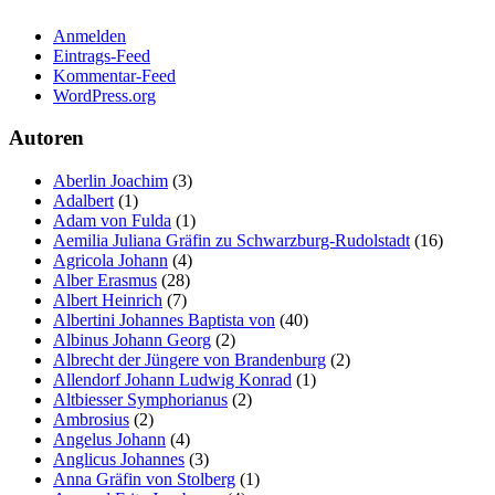
der Website
Anmelden
auf Basis der
Eintrags-Feed
Nutzung
Kommentar-Feed
verbessern.
WordPress.org
Autoren
Erfahrung
Damit unsere
Aberlin Joachim
(3)
Website
Adalbert
(1)
während
Adam von Fulda
(1)
Ihres Besuchs
Aemilia Juliana Gräfin zu Schwarzburg-Rudolstadt
(16)
so gut wie
Agricola Johann
(4)
möglich
Alber Erasmus
(28)
funktioniert.
Albert Heinrich
(7)
Wenn Sie
Albertini Johannes Baptista von
(40)
diese Cookies
Albinus Johann Georg
(2)
ablehnen,
Albrecht der Jüngere von Brandenburg
(2)
verschwinden
Allendorf Johann Ludwig Konrad
(1)
einige
Altbiesser Symphorianus
(2)
Funktionen
Ambrosius
(2)
von der
Angelus Johann
(4)
Website.
Anglicus Johannes
(3)
Anna Gräfin von Stolberg
(1)