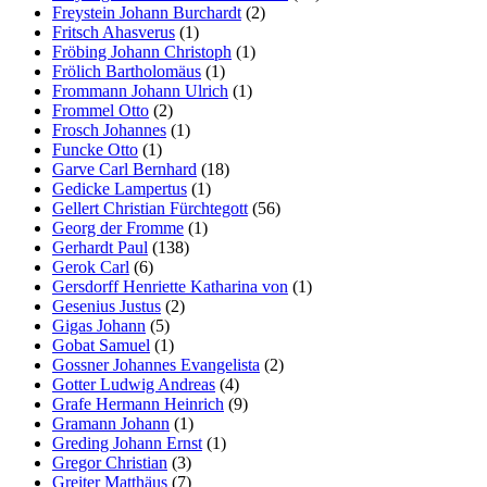
Freystein Johann Burchardt
(2)
Fritsch Ahasverus
(1)
Fröbing Johann Christoph
(1)
Frölich Bartholomäus
(1)
Frommann Johann Ulrich
(1)
Frommel Otto
(2)
Frosch Johannes
(1)
Funcke Otto
(1)
Garve Carl Bernhard
(18)
Gedicke Lampertus
(1)
Gellert Christian Fürchtegott
(56)
Georg der Fromme
(1)
Gerhardt Paul
(138)
Gerok Carl
(6)
Gersdorff Henriette Katharina von
(1)
Gesenius Justus
(2)
Gigas Johann
(5)
Gobat Samuel
(1)
Gossner Johannes Evangelista
(2)
Gotter Ludwig Andreas
(4)
Grafe Hermann Heinrich
(9)
Gramann Johann
(1)
Greding Johann Ernst
(1)
Gregor Christian
(3)
Greiter Matthäus
(7)