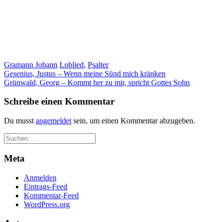
Marketing
Indem Sie uns Ihre
Interessen und Ihr
Verhalten beim
Besuch unserer
Website mitteilen,
Gramann Johann
Loblied
,
Psalter
erhöhen Sie die
Beitragsnavigation
Gesenius, Justus – Wenn meine Sünd mich kränken
Wahrscheinlichkeit,
Grünwald, Georg – Kommt her zu mir, spricht Gottes Sohn
personalisierte
Inhalte und
Schreibe einen Kommentar
Angebote zu sehen.
Du musst
angemeldet
sein, um einen Kommentar abzugeben.
Meta
Anmelden
Eintrags-Feed
Kommentar-Feed
WordPress.org