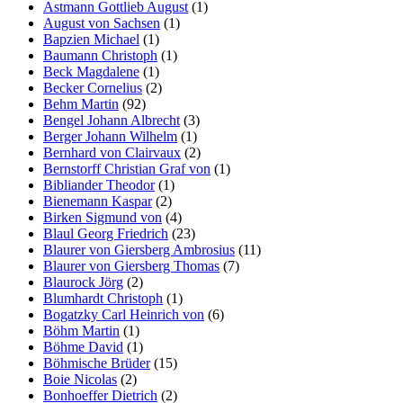
Astmann Gottlieb August
(1)
August von Sachsen
(1)
Bapzien Michael
(1)
Baumann Christoph
(1)
Beck Magdalene
(1)
Becker Cornelius
(2)
Behm Martin
(92)
Bengel Johann Albrecht
(3)
Berger Johann Wilhelm
(1)
Bernhard von Clairvaux
(2)
Bernstorff Christian Graf von
(1)
Bibliander Theodor
(1)
Bienemann Kaspar
(2)
Birken Sigmund von
(4)
Blaul Georg Friedrich
(23)
Blaurer von Giersberg Ambrosius
(11)
Blaurer von Giersberg Thomas
(7)
Blaurock Jörg
(2)
Blumhardt Christoph
(1)
Bogatzky Carl Heinrich von
(6)
Böhm Martin
(1)
Böhme David
(1)
Böhmische Brüder
(15)
Boie Nicolas
(2)
Bonhoeffer Dietrich
(2)