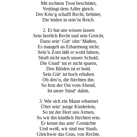
Mit rechtem Trost beschüttet,
Verjüngt dem Adler gleich.
Der Kön’g schafft Recht, behütet,
Die leiden in sein’m Reich.
2. Er hat uns wissen lassen
Sein herrlich Recht und sein Gericht,
Dazu sein‘ Güt‘ ohn‘ Maßen,
Es mangelt an Erbarmung nicht.
Sein’n Zorn läßt er wohl fahren,
Straft nicht nach unsrer Schuld,
Die Gnad‘ tut er nicht sparen,
Den Blöden ist er hold.
Sein Güt‘ ist hoch erhaben
Ob den’n, die fürchten ihn.
So fern der Ost vom Abend,
Ist unsre Sünd‘ dahin.
3. Wie sich ein Mann erbarmet
Über sein‘ junge Kinderlein,
So tut der Herr uns Armen,
So wir ihn kindlich fürchten rein.
Er kennt das arm‘ Gemächte
Und weiß, wir sind nur Staub,
Gleichwie das Gras, von Rechte,