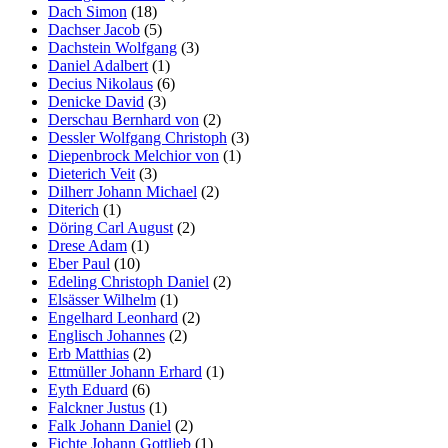
Dach Simon
(18)
Dachser Jacob
(5)
Dachstein Wolfgang
(3)
Daniel Adalbert
(1)
Decius Nikolaus
(6)
Denicke David
(3)
Derschau Bernhard von
(2)
Dessler Wolfgang Christoph
(3)
Diepenbrock Melchior von
(1)
Dieterich Veit
(3)
Dilherr Johann Michael
(2)
Diterich
(1)
Döring Carl August
(2)
Drese Adam
(1)
Eber Paul
(10)
Edeling Christoph Daniel
(2)
Elsässer Wilhelm
(1)
Engelhard Leonhard
(2)
Englisch Johannes
(2)
Erb Matthias
(2)
Ettmüller Johann Erhard
(1)
Eyth Eduard
(6)
Falckner Justus
(1)
Falk Johann Daniel
(2)
Fichte Johann Gottlieb
(1)