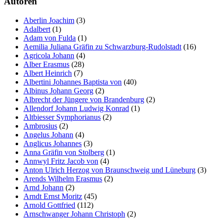
Autoren
Aberlin Joachim
(3)
Adalbert
(1)
Adam von Fulda
(1)
Aemilia Juliana Gräfin zu Schwarzburg-Rudolstadt
(16)
Agricola Johann
(4)
Alber Erasmus
(28)
Albert Heinrich
(7)
Albertini Johannes Baptista von
(40)
Albinus Johann Georg
(2)
Albrecht der Jüngere von Brandenburg
(2)
Allendorf Johann Ludwig Konrad
(1)
Altbiesser Symphorianus
(2)
Ambrosius
(2)
Angelus Johann
(4)
Anglicus Johannes
(3)
Anna Gräfin von Stolberg
(1)
Annwyl Fritz Jacob von
(4)
Anton Ulrich Herzog von Braunschweig und Lüneburg
(3)
Arends Wilhelm Erasmus
(2)
Arnd Johann
(2)
Arndt Ernst Moritz
(45)
Arnold Gottfried
(112)
Arnschwanger Johann Christoph
(2)