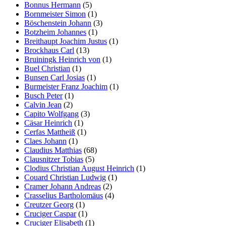
Bonnus Hermann
(5)
Bornmeister Simon
(1)
Böschenstein Johann
(3)
Botzheim Johannes
(1)
Breithaupt Joachim Justus
(1)
Brockhaus Carl
(13)
Bruiningk Heinrich von
(1)
Buel Christian
(1)
Bunsen Carl Josias
(1)
Burmeister Franz Joachim
(1)
Busch Peter
(1)
Calvin Jean
(2)
Capito Wolfgang
(3)
Cäsar Heinrich
(1)
Cerfas Mattheiß
(1)
Claes Johann
(1)
Claudius Matthias
(68)
Clausnitzer Tobias
(5)
Clodius Christian August Heinrich
(1)
Couard Christian Ludwig
(1)
Cramer Johann Andreas
(2)
Crasselius Bartholomäus
(4)
Creutzer Georg
(1)
Cruciger Caspar
(1)
Cruciger Elisabeth
(1)