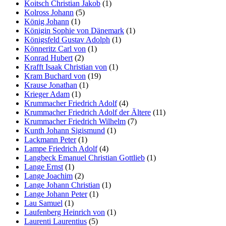
Koitsch Christian Jakob
(1)
Kolross Johann
(5)
König Johann
(1)
Königin Sophie von Dänemark
(1)
Königsfeld Gustav Adolph
(1)
Könneritz Carl von
(1)
Konrad Hubert
(2)
Krafft Isaak Christian von
(1)
Kram Buchard von
(19)
Krause Jonathan
(1)
Krieger Adam
(1)
Krummacher Friedrich Adolf
(4)
Krummacher Friedrich Adolf der Ältere
(11)
Krummacher Friedrich Wilhelm
(7)
Kunth Johann Sigismund
(1)
Lackmann Peter
(1)
Lampe Friedrich Adolf
(4)
Langbeck Emanuel Christian Gottlieb
(1)
Lange Ernst
(1)
Lange Joachim
(2)
Lange Johann Christian
(1)
Lange Johann Peter
(1)
Lau Samuel
(1)
Laufenberg Heinrich von
(1)
Laurenti Laurentius
(5)