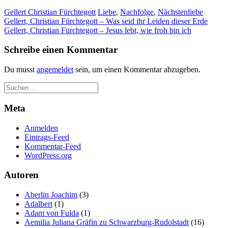
Gellert Christian Fürchtegott
Liebe
,
Nachfolge
,
Nächstenliebe
Beitragsnavigation
Gellert, Christian Fürchtegott – Was seid ihr Leiden dieser Erde
Gellert, Christian Fürchtegott – Jesus lebt, wie froh bin ich
Schreibe einen Kommentar
Du musst
angemeldet
sein, um einen Kommentar abzugeben.
Meta
Anmelden
Eintrags-Feed
Kommentar-Feed
WordPress.org
Autoren
Aberlin Joachim
(3)
Adalbert
(1)
Adam von Fulda
(1)
Aemilia Juliana Gräfin zu Schwarzburg-Rudolstadt
(16)