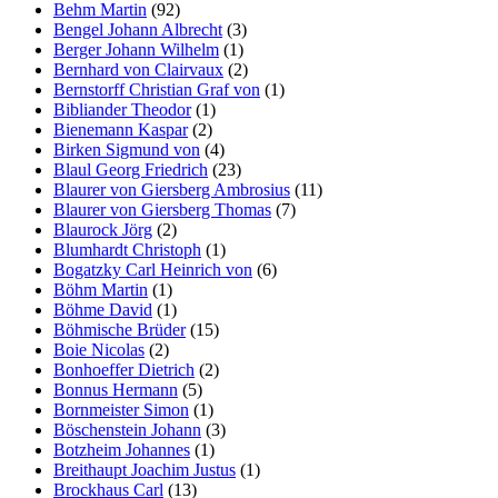
Behm Martin
(92)
Bengel Johann Albrecht
(3)
Berger Johann Wilhelm
(1)
Bernhard von Clairvaux
(2)
Bernstorff Christian Graf von
(1)
Bibliander Theodor
(1)
Bienemann Kaspar
(2)
Birken Sigmund von
(4)
Blaul Georg Friedrich
(23)
Blaurer von Giersberg Ambrosius
(11)
Blaurer von Giersberg Thomas
(7)
Blaurock Jörg
(2)
Blumhardt Christoph
(1)
Bogatzky Carl Heinrich von
(6)
Böhm Martin
(1)
Böhme David
(1)
Böhmische Brüder
(15)
Boie Nicolas
(2)
Bonhoeffer Dietrich
(2)
Bonnus Hermann
(5)
Bornmeister Simon
(1)
Böschenstein Johann
(3)
Botzheim Johannes
(1)
Breithaupt Joachim Justus
(1)
Brockhaus Carl
(13)