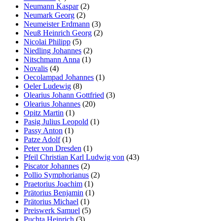
Neumann Kaspar
(2)
Neumark Georg
(2)
Neumeister Erdmann
(3)
Neuß Heinrich Georg
(2)
Nicolai Philipp
(5)
Niedling Johannes
(2)
Nitschmann Anna
(1)
Novalis
(4)
Oecolampad Johannes
(1)
Oeler Ludewig
(8)
Olearius Johann Gottfried
(3)
Olearius Johannes
(20)
Opitz Martin
(1)
Pasig Julius Leopold
(1)
Passy Anton
(1)
Patze Adolf
(1)
Peter von Dresden
(1)
Pfeil Christian Karl Ludwig von
(43)
Piscator Johannes
(2)
Pollio Symphorianus
(2)
Praetorius Joachim
(1)
Prätorius Benjamin
(1)
Prätorius Michael
(1)
Preiswerk Samuel
(5)
Puchta Heinrich
(3)