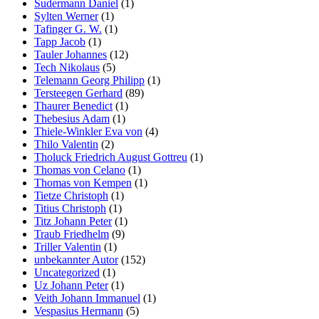
Sudermann Daniel
(1)
Sylten Werner
(1)
Tafinger G. W.
(1)
Tapp Jacob
(1)
Tauler Johannes
(12)
Tech Nikolaus
(5)
Telemann Georg Philipp
(1)
Tersteegen Gerhard
(89)
Thaurer Benedict
(1)
Thebesius Adam
(1)
Thiele-Winkler Eva von
(4)
Thilo Valentin
(2)
Tholuck Friedrich August Gottreu
(1)
Thomas von Celano
(1)
Thomas von Kempen
(1)
Tietze Christoph
(1)
Titius Christoph
(1)
Titz Johann Peter
(1)
Traub Friedhelm
(9)
Triller Valentin
(1)
unbekannter Autor
(152)
Uncategorized
(1)
Uz Johann Peter
(1)
Veith Johann Immanuel
(1)
Vespasius Hermann
(5)