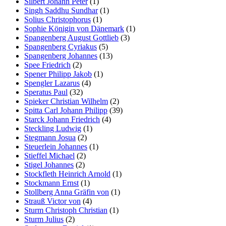
Silbert Johann Peter
(1)
Singh Saddhu Sundhar
(1)
Solius Christophorus
(1)
Sophie Königin von Dänemark
(1)
Spangenberg August Gottlieb
(3)
Spangenberg Cyriakus
(5)
Spangenberg Johannes
(13)
Spee Friedrich
(2)
Spener Philipp Jakob
(1)
Spengler Lazarus
(4)
Speratus Paul
(32)
Spieker Christian Wilhelm
(2)
Spitta Carl Johann Philipp
(39)
Starck Johann Friedrich
(4)
Steckling Ludwig
(1)
Stegmann Josua
(2)
Steuerlein Johannes
(1)
Stieffel Michael
(2)
Stigel Johannes
(2)
Stockfleth Heinrich Arnold
(1)
Stockmann Ernst
(1)
Stollberg Anna Gräfin von
(1)
Strauß Victor von
(4)
Sturm Christoph Christian
(1)
Sturm Julius
(2)