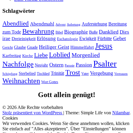
Schlagwörter
Abendlied
Abendmahl
Bereitung
Auferstehung
Advent
Anbetung
Bewahrung
Biographie
Danklied
zum Tode
Dies
Buße
Bibel
Gebet
irae
Erlösung
Ewigkeit
Fürbitte
Dreieinigkeit
Eschatologie
Jesus
Heiliger Geist
Himmelfahrt
Glaube
Gnade
Gericht
Loblied
Liebe
Morgenlied
Karfreitag
Kirche
Psalter
Nachfolge
Ostern
Passion
Neujahr
Parusie
Trost
Vergebung
Trinität
Sterbelied
Tischlied
Vater
Vertrauen
Schöpfung
Weihnachten
Wort Gottes
Gott allein genügt!
© 2026 Alle Rechte vorbehalten
Stolz präsentiert von WordPress
|
Theme: Simple Life von
Nilambar
.
Cookies
Wir verwenden Cookies. Wenn Sie diese annehmen wollen, klicken
Sie einfach auf "Alles akzeptieren". Über "Einstellungen" können