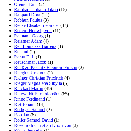
Quandt Emil
(2)
Rambach Johann Jakob
(16)
Rappard Dora
(12)
Rebhun Paulus
(3)
Recke Elisabeth von der
(37)
Redern Hedwig von
(11)
Reimann Georg
(1)
Reissner Adam
(4)
Reit Franziska Barbara
(1)
Renaud
(1)
Rerau E. J.
(1)
Reuschmar Jacob
(1)
Reuß zu Köstritz Eleonore Fürstin
(2)
Rhegius Urbanus
(1)
Richter Christian Friedrich
(4)
Rieger Magdalena Sibylla
(5)
Rinckart Martin
(39)
Ringwaldt Bartholomäus
(65)
Rinne Ferdinand
(1)
Rist Johann
(14)
Rodigast Samuel
(2)
Roh Jan
(6)
Roller Samuel David
(1)
Rosenroth Christian Knorr von
(3)
Rösler Jeremias
(1)