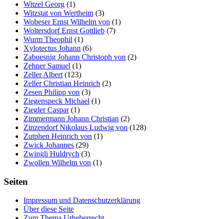
Witzel Georg
(1)
Witzstat von Wertheim
(3)
Wobeser Ernst Wilhelm von
(1)
Woltersdorf Ernst Gottlieb
(7)
Wurm Theophil
(1)
Xylotectus Johann
(6)
Zabuesnig Johann Christoph von
(2)
Zehner Samuel
(1)
Zeller Albert
(123)
Zeller Christian Heinrich
(2)
Zesen Philipp von
(3)
Ziegenspeck Michael
(1)
Ziegler Caspar
(1)
Zimmermann Johann Christian
(2)
Zinzendorf Nikolaus Ludwig von
(128)
Zutphen Heinrich von
(1)
Zwick Johannes
(29)
Zwingli Huldrych
(3)
Zwollen Wilhelm von
(1)
Seiten
Impressum und Datenschutzerklärung
Über diese Seite
Zum Thema Urheberrecht