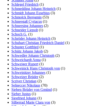
Schlatter Anna
(2)
Schlegel Friedrich
(1)
Schmedding Johann Heinrich
(1)
Schmidt Johann Eusebius
(3)
Schmolck Benjamin
(53)
Schneegaß Cyriacus
(1)
Schneesing Johannes
(2)
Schneider Liepolt
(1)
Schoch G.
(1)
Schröder Johann Heinrich
(3)
Schubart Christian Friedrich Daniel
(1)
Schuster Gottfried
(1)
Schütz Johann Jakob
(2)
Schwedler Johann Christoph
(2)
Schweichardt Anna
(1)
Schweiger Rupert
(1)
Schweinick Hans Christoph von
(1)
Schweinitzer Johannes
(1)
Schweizer Brüder
(2)
Scriver Christian
(2)
Selneccer Nikolaus
(70)
Sieben Brüder von Gmünd
(1)
Sieber Justus
(1)
Siegfried Johann
(1)
Silberrad Marie Clara von
(3)