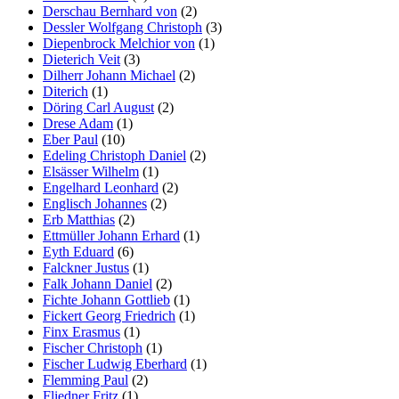
Derschau Bernhard von
(2)
Dessler Wolfgang Christoph
(3)
Diepenbrock Melchior von
(1)
Dieterich Veit
(3)
Dilherr Johann Michael
(2)
Diterich
(1)
Döring Carl August
(2)
Drese Adam
(1)
Eber Paul
(10)
Edeling Christoph Daniel
(2)
Elsässer Wilhelm
(1)
Engelhard Leonhard
(2)
Englisch Johannes
(2)
Erb Matthias
(2)
Ettmüller Johann Erhard
(1)
Eyth Eduard
(6)
Falckner Justus
(1)
Falk Johann Daniel
(2)
Fichte Johann Gottlieb
(1)
Fickert Georg Friedrich
(1)
Finx Erasmus
(1)
Fischer Christoph
(1)
Fischer Ludwig Eberhard
(1)
Flemming Paul
(2)
Fliedner Fritz
(1)