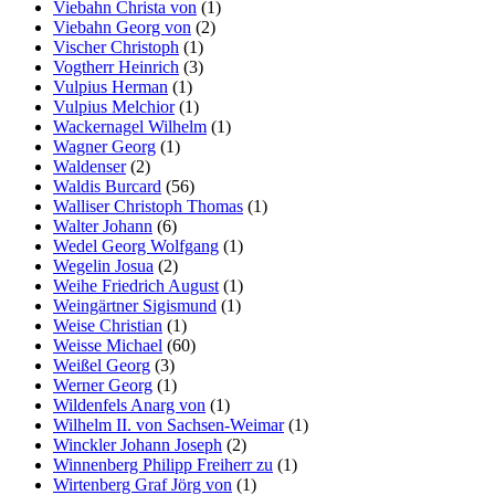
Viebahn Christa von
(1)
Viebahn Georg von
(2)
Vischer Christoph
(1)
Vogtherr Heinrich
(3)
Vulpius Herman
(1)
Vulpius Melchior
(1)
Wackernagel Wilhelm
(1)
Wagner Georg
(1)
Waldenser
(2)
Waldis Burcard
(56)
Walliser Christoph Thomas
(1)
Walter Johann
(6)
Wedel Georg Wolfgang
(1)
Wegelin Josua
(2)
Weihe Friedrich August
(1)
Weingärtner Sigismund
(1)
Weise Christian
(1)
Weisse Michael
(60)
Weißel Georg
(3)
Werner Georg
(1)
Wildenfels Anarg von
(1)
Wilhelm II. von Sachsen-Weimar
(1)
Winckler Johann Joseph
(2)
Winnenberg Philipp Freiherr zu
(1)
Wirtenberg Graf Jörg von
(1)