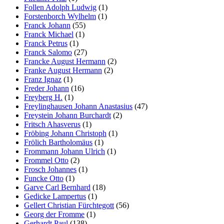
Follen Adolph Ludwig
(1)
Forstenborch Wylhelm
(1)
Franck Johann
(55)
Franck Michael
(1)
Franck Petrus
(1)
Franck Salomo
(27)
Francke August Hermann
(2)
Franke August Hermann
(2)
Franz Ignaz
(1)
Freder Johann
(16)
Freyberg H.
(1)
Freylinghausen Johann Anastasius
(47)
Freystein Johann Burchardt
(2)
Fritsch Ahasverus
(1)
Fröbing Johann Christoph
(1)
Frölich Bartholomäus
(1)
Frommann Johann Ulrich
(1)
Frommel Otto
(2)
Frosch Johannes
(1)
Funcke Otto
(1)
Garve Carl Bernhard
(18)
Gedicke Lampertus
(1)
Gellert Christian Fürchtegott
(56)
Georg der Fromme
(1)
Gerhardt Paul
(138)