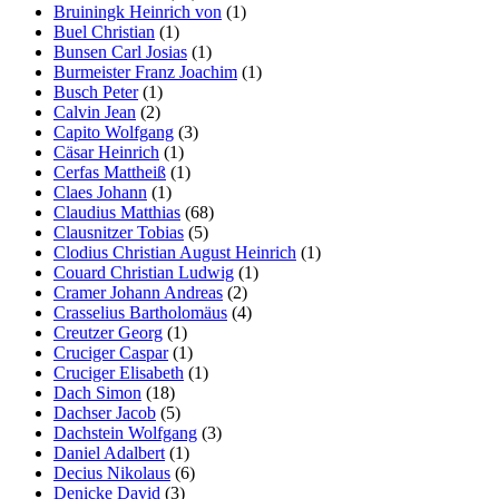
Bruiningk Heinrich von
(1)
Buel Christian
(1)
Bunsen Carl Josias
(1)
Burmeister Franz Joachim
(1)
Busch Peter
(1)
Calvin Jean
(2)
Capito Wolfgang
(3)
Cäsar Heinrich
(1)
Cerfas Mattheiß
(1)
Claes Johann
(1)
Claudius Matthias
(68)
Clausnitzer Tobias
(5)
Clodius Christian August Heinrich
(1)
Couard Christian Ludwig
(1)
Cramer Johann Andreas
(2)
Crasselius Bartholomäus
(4)
Creutzer Georg
(1)
Cruciger Caspar
(1)
Cruciger Elisabeth
(1)
Dach Simon
(18)
Dachser Jacob
(5)
Dachstein Wolfgang
(3)
Daniel Adalbert
(1)
Decius Nikolaus
(6)
Denicke David
(3)