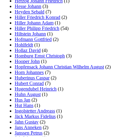
Herzog Johann Friedrich
(1)
Hesse Johann
(3)
Heyden Sebald
(7)
Hiller Friedrich Konrad
(2)
Hiller Johann Adam
(1)
Hiller Philipp Friedrich
(54)
Hiltstein Johann
(1)
Hofmann Gottfried
(2)
Hohlfeldt
(1)
Hollaz David
(4)
Homburg Ernst Christoph
(3)
Hooper John
(1)
Hopfensack Johann Christian Wilhelm August
(2)
Horn Johannes
(7)
Huberinus Caspar
(2)
Hubert Conrad
(7)
Hugendubel Heinrich
(1)
Huhn August
(1)
Hus Jan
(2)
Hut Hans
(1)
Ingolstetter Andreass
(1)
Jäck Markus Fidelius
(1)
Jahn Gustav
(2)
Jans Anneken
(2)
Janssen Petrus
(2)