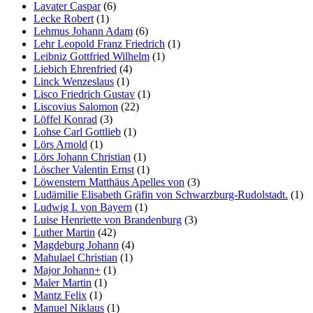
Lavater Caspar
(6)
Lecke Robert
(1)
Lehmus Johann Adam
(6)
Lehr Leopold Franz Friedrich
(1)
Leibniz Gottfried Wilhelm
(1)
Liebich Ehrenfried
(4)
Linck Wenzeslaus
(1)
Lisco Friedrich Gustav
(1)
Liscovius Salomon
(22)
Löffel Konrad
(3)
Lohse Carl Gottlieb
(1)
Lörs Arnold
(1)
Lörs Johann Christian
(1)
Löscher Valentin Ernst
(1)
Löwenstern Matthäus Apelles von
(3)
Ludämilie Elisabeth Gräfin von Schwarzburg-Rudolstadt.
(1)
Ludwig I. von Bayern
(1)
Luise Henriette von Brandenburg
(3)
Luther Martin
(42)
Magdeburg Johann
(4)
Mahulael Christian
(1)
Major Johann+
(1)
Maler Martin
(1)
Mantz Felix
(1)
Manuel Niklaus
(1)