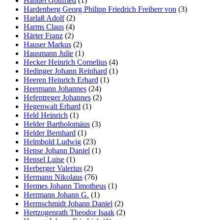
Händel Gottfried
(1)
Hardenberg Georg Philipp Friedrich Freiherr von
(3)
Harlaß Adolf
(2)
Harms Claus
(4)
Härter Franz
(2)
Hauser Markus
(2)
Hausmann Julie
(1)
Hecker Heinrich Cornelius
(4)
Hedinger Johann Reinhard
(1)
Heeren Heinrich Erhard
(1)
Heermann Johannes
(24)
Hefentreger Johannes
(2)
Hegenwalt Erhard
(1)
Held Heinrich
(1)
Helder Bartholomäus
(3)
Helder Bernhard
(1)
Helmbold Ludwig
(23)
Hense Johann Daniel
(1)
Hensel Luise
(1)
Herberger Valerius
(2)
Hermann Nikolaus
(76)
Hermes Johann Timotheus
(1)
Herrmann Johann G.
(1)
Herrnschmidt Johann Daniel
(2)
Hertzogenrath Theodor Isaak
(2)