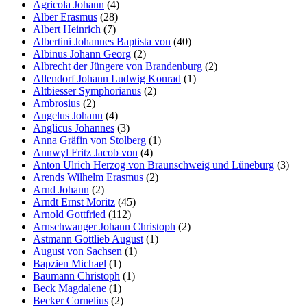
Agricola Johann
(4)
Alber Erasmus
(28)
Albert Heinrich
(7)
Albertini Johannes Baptista von
(40)
Albinus Johann Georg
(2)
Albrecht der Jüngere von Brandenburg
(2)
Allendorf Johann Ludwig Konrad
(1)
Altbiesser Symphorianus
(2)
Ambrosius
(2)
Angelus Johann
(4)
Anglicus Johannes
(3)
Anna Gräfin von Stolberg
(1)
Annwyl Fritz Jacob von
(4)
Anton Ulrich Herzog von Braunschweig und Lüneburg
(3)
Arends Wilhelm Erasmus
(2)
Arnd Johann
(2)
Arndt Ernst Moritz
(45)
Arnold Gottfried
(112)
Arnschwanger Johann Christoph
(2)
Astmann Gottlieb August
(1)
August von Sachsen
(1)
Bapzien Michael
(1)
Baumann Christoph
(1)
Beck Magdalene
(1)
Becker Cornelius
(2)