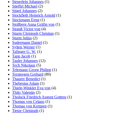
Steuerlein Johannes
(1)
Stieffel Michael
(2)
Stigel Johannes
(2)
Stockfleth Heinrich Arnold
(1)
Stockmann Ernst
(1)
Stollberg Anna Gräfin von
(1)
Strauß Victor von
(4)
Sturm Christoph Christian
(1)
Sturm Julius
(2)
Sudermann Daniel
(1)
Sylten Werner
(1)
Tafinger G. W.
(1)
Tapp Jacob
(1)
Tauler Johannes
(12)
Tech Nikolaus
(5)
Telemann Georg Philipp
(1)
Tersteegen Gerhard
(89)
Thaurer Benedict
(1)
Thebesius Adam
(1)
Thiele-Winkler Eva von
(4)
Thilo Valentin
(2)
Tholuck Friedrich August Gottreu
(1)
Thomas von Celano
(1)
Thomas von Kempen
(1)
Tietze Christoph
(1)