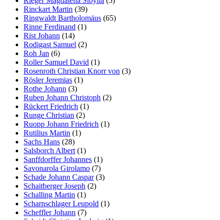
Rieger Magdalena Sibylla
(5)
Rinckart Martin
(39)
Ringwaldt Bartholomäus
(65)
Rinne Ferdinand
(1)
Rist Johann
(14)
Rodigast Samuel
(2)
Roh Jan
(6)
Roller Samuel David
(1)
Rosenroth Christian Knorr von
(3)
Rösler Jeremias
(1)
Rothe Johann
(3)
Ruben Johann Christoph
(2)
Rückert Friedrich
(1)
Runge Christian
(2)
Ruopp Johann Friedrich
(1)
Rutilius Martin
(1)
Sachs Hans
(28)
Salsborch Albert
(1)
Sanffdorffer Johannes
(1)
Savonarola Girolamo
(7)
Schade Johann Caspar
(3)
Schaitberger Joseph
(2)
Schalling Martin
(1)
Scharnschlager Leupold
(1)
Scheffler Johann
(7)