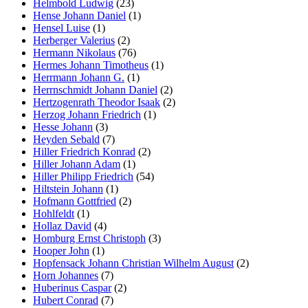
Helmbold Ludwig
(23)
Hense Johann Daniel
(1)
Hensel Luise
(1)
Herberger Valerius
(2)
Hermann Nikolaus
(76)
Hermes Johann Timotheus
(1)
Herrmann Johann G.
(1)
Herrnschmidt Johann Daniel
(2)
Hertzogenrath Theodor Isaak
(2)
Herzog Johann Friedrich
(1)
Hesse Johann
(3)
Heyden Sebald
(7)
Hiller Friedrich Konrad
(2)
Hiller Johann Adam
(1)
Hiller Philipp Friedrich
(54)
Hiltstein Johann
(1)
Hofmann Gottfried
(2)
Hohlfeldt
(1)
Hollaz David
(4)
Homburg Ernst Christoph
(3)
Hooper John
(1)
Hopfensack Johann Christian Wilhelm August
(2)
Horn Johannes
(7)
Huberinus Caspar
(2)
Hubert Conrad
(7)