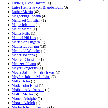
Ludwig I. von Bayern
(1)
Luise Henriette von Brandenburg
(3)
Luther Martin
(42)
Magdeburg Johann
(4)
Mahulael Christian
(1)
Major Johann+
(1)
Maler Martin
(1)
Mantz Felix
(1)
Manuel Niklaus
(1)
Maria von Ungarn
(1)
Mathesius Johann
(18)
Meinhold Wilhelm
(1)
Mener Johanna
(1)
Mensch Christian
(1)
Mentzer Johann
(8)
Meyer Gregorius
(1)
Meyer Johann Friedrich von
(2)
Meyfart Johann Matthäus
(2)
Milton John
(1)
Modersohn Ernst
(1)
Moibanus Ambrosius
(1)
Möller Martin
(5)
Monod Adolphe
(1)
Morahi Adolph
(1)
Mudre Johann Friedrich
(1)