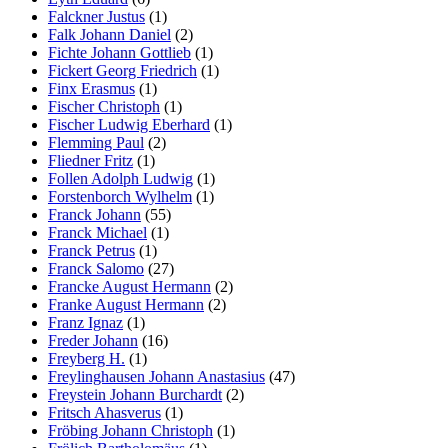
Falckner Justus
(1)
Falk Johann Daniel
(2)
Fichte Johann Gottlieb
(1)
Fickert Georg Friedrich
(1)
Finx Erasmus
(1)
Fischer Christoph
(1)
Fischer Ludwig Eberhard
(1)
Flemming Paul
(2)
Fliedner Fritz
(1)
Follen Adolph Ludwig
(1)
Forstenborch Wylhelm
(1)
Franck Johann
(55)
Franck Michael
(1)
Franck Petrus
(1)
Franck Salomo
(27)
Francke August Hermann
(2)
Franke August Hermann
(2)
Franz Ignaz
(1)
Freder Johann
(16)
Freyberg H.
(1)
Freylinghausen Johann Anastasius
(47)
Freystein Johann Burchardt
(2)
Fritsch Ahasverus
(1)
Fröbing Johann Christoph
(1)