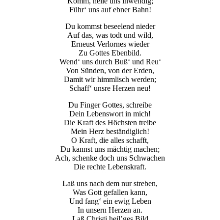
Komm, heile uns inwendig;
Führ‘ uns auf ebner Bahn!
Du kommst beseelend nieder
Auf das, was todt und wild,
Erneust Verlornes wieder
Zu Gottes Ebenbild.
Wend‘ uns durch Buß‘ und Reu‘
Von Sünden, von der Erden,
Damit wir himmlisch werden;
Schaff‘ unsre Herzen neu!
Du Finger Gottes, schreibe
Dein Lebenswort in mich!
Die Kraft des Höchsten treibe
Mein Herz beständiglich!
O Kraft, die alles schafft,
Du kannst uns mächtig machen;
Ach, schenke doch uns Schwachen
Die rechte Lebenskraft.
Laß uns nach dem nur streben,
Was Gott gefallen kann,
Und fang‘ ein ewig Leben
In unsern Herzen an.
Laß Christi heil’ges Bild