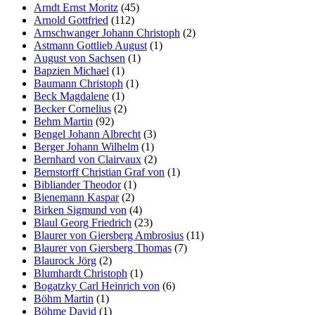
Arndt Ernst Moritz
(45)
Arnold Gottfried
(112)
Arnschwanger Johann Christoph
(2)
Astmann Gottlieb August
(1)
August von Sachsen
(1)
Bapzien Michael
(1)
Baumann Christoph
(1)
Beck Magdalene
(1)
Becker Cornelius
(2)
Behm Martin
(92)
Bengel Johann Albrecht
(3)
Berger Johann Wilhelm
(1)
Bernhard von Clairvaux
(2)
Bernstorff Christian Graf von
(1)
Bibliander Theodor
(1)
Bienemann Kaspar
(2)
Birken Sigmund von
(4)
Blaul Georg Friedrich
(23)
Blaurer von Giersberg Ambrosius
(11)
Blaurer von Giersberg Thomas
(7)
Blaurock Jörg
(2)
Blumhardt Christoph
(1)
Bogatzky Carl Heinrich von
(6)
Böhm Martin
(1)
Böhme David
(1)