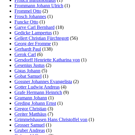
Frölich Bartholomäus
(1)
Frommann Johann Ulrich
(1)
Frommel Otto
(2)
Frosch Johannes
(1)
Funcke Otto
(1)
Garve Carl Bernhard
(18)
Gedicke Lampertus
(1)
Gellert Christian Fürchtegott
(56)
Georg der Fromme
(1)
Gerhardt Paul
(138)
Gerok Carl
(6)
Gersdorff Henriette Katharina von
(1)
Gesenius Justus
(2)
Gigas Johann
(5)
Gobat Samuel
(1)
Gossner Johannes Evangelista
(2)
Gotter Ludwig Andreas
(4)
Grafe Hermann Heinrich
(9)
Gramann Johann
(1)
Greding Johann Ernst
(1)
Gregor Christian
(3)
Greiter Matthäus
(7)
Grimmelshausen Hans Christoffel von
(1)
Grosser Samuel
(1)
Gruber Andreas
(1)