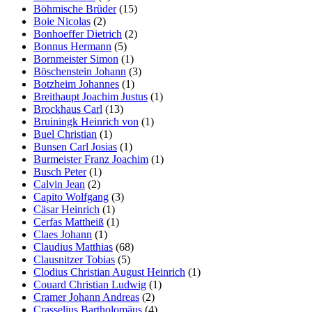
Böhmische Brüder
(15)
Boie Nicolas
(2)
Bonhoeffer Dietrich
(2)
Bonnus Hermann
(5)
Bornmeister Simon
(1)
Böschenstein Johann
(3)
Botzheim Johannes
(1)
Breithaupt Joachim Justus
(1)
Brockhaus Carl
(13)
Bruiningk Heinrich von
(1)
Buel Christian
(1)
Bunsen Carl Josias
(1)
Burmeister Franz Joachim
(1)
Busch Peter
(1)
Calvin Jean
(2)
Capito Wolfgang
(3)
Cäsar Heinrich
(1)
Cerfas Mattheiß
(1)
Claes Johann
(1)
Claudius Matthias
(68)
Clausnitzer Tobias
(5)
Clodius Christian August Heinrich
(1)
Couard Christian Ludwig
(1)
Cramer Johann Andreas
(2)
Crasselius Bartholomäus
(4)