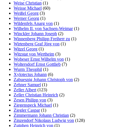
Weise Christian
(1)
Weisse Michael
(60)
Weißel Georg
(3)
Werner Georg
(1)
Wildenfels Anarg von
(1)
Wilhelm II. von Sachsen-Weimar
(1)
Winckler Johann Joseph
(2)
Winnenberg Philipp Freiherr zu
(1)
Wirtenberg Graf Jörg von
(1)
Witzel Georg
(1)
Witzstat von Wertheim
(3)
Wobeser Ernst Wilhelm von
(1)
Woltersdorf Ernst Gottlieb
(7)
Wurm Theophil
(1)
Xylotectus Johann
(6)
Zabuesnig Johann Christoph von
(2)
Zehner Samuel
(1)
Zeller Albert
(123)
Zeller Christian Heinrich
(2)
Zesen Philipp von
(3)
Ziegenspeck Michael
(1)
Ziegler Caspar
(1)
Zimmermann Johann Christian
(2)
Zinzendorf Nikolaus Ludwig von
(128)
Zutphen Heinrich von
(1)