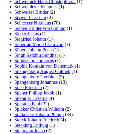
Schweinick Hans Christoph von
(1)
Schweinitzer Johannes
(1)
Schweizer Brüder
(2)
Scriver Christian
(2)
Selneccer Nikolaus
(70)
Sieben Brüder von Gmünd
(1)
Sieber Justus
(1)
Siegfried Johann
(1)
Silberrad Marie Clara von
(3)
Silbert Johann Peter
(1)
Singh Saddhu Sundhar
(1)
Solius Christophorus
(1)
Sophie Königin von Dänemark
(1)
Spangenberg August Gottlieb
(3)
Spangenberg Cyriakus
(5)
Spangenberg Johannes
(13)
Spee Friedrich
(2)
Spener Philipp Jakob
(1)
Spengler Lazarus
(4)
Speratus Paul
(32)
Spieker Christian Wilhelm
(2)
Spitta Carl Johann Philipp
(39)
Starck Johann Friedrich
(4)
Steckling Ludwig
(1)
Stegmann Josua
(2)