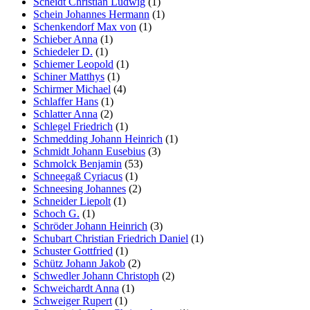
Scheidt Christian Ludwig
(1)
Schein Johannes Hermann
(1)
Schenkendorf Max von
(1)
Schieber Anna
(1)
Schiedeler D.
(1)
Schiemer Leopold
(1)
Schiner Matthys
(1)
Schirmer Michael
(4)
Schlaffer Hans
(1)
Schlatter Anna
(2)
Schlegel Friedrich
(1)
Schmedding Johann Heinrich
(1)
Schmidt Johann Eusebius
(3)
Schmolck Benjamin
(53)
Schneegaß Cyriacus
(1)
Schneesing Johannes
(2)
Schneider Liepolt
(1)
Schoch G.
(1)
Schröder Johann Heinrich
(3)
Schubart Christian Friedrich Daniel
(1)
Schuster Gottfried
(1)
Schütz Johann Jakob
(2)
Schwedler Johann Christoph
(2)
Schweichardt Anna
(1)
Schweiger Rupert
(1)