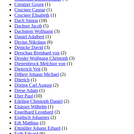
Creutzer Georg
(1)
Cruciger Caspar
(1)
Cruciger Elisabeth
(1)
Dach Simon
(18)
Dachser Jacob
(5)
Dachstein Wolfgang
(3)
Daniel Adalbert
(1)
Decius Nikolaus
(6)
Denicke David
(3)
Derschau Bernhard von
(2)
Dessler Wolfgang Christoph
(3)
Diepenbrock Melchior von
(1)
Dieterich Veit
(3)
Dilherr Johann Michael
(2)
Diterich
(1)
Döring Carl August
(2)
Drese Adam
(1)
Eber Paul
(10)
Edeling Christoph Daniel
(2)
Elsässer Wilhelm
(1)
Engelhard Leonhard
(2)
Englisch Johannes
(2)
Erb Matthias
(2)
Ettmüller Johann Erhard
(1)
Eyth Eduard
(6)