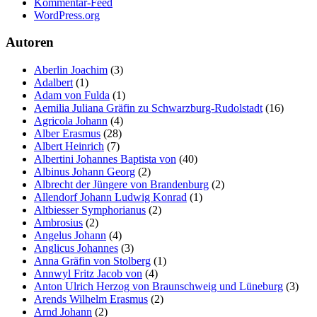
Kommentar-Feed
WordPress.org
Autoren
Aberlin Joachim
(3)
Adalbert
(1)
Adam von Fulda
(1)
Aemilia Juliana Gräfin zu Schwarzburg-Rudolstadt
(16)
Agricola Johann
(4)
Alber Erasmus
(28)
Albert Heinrich
(7)
Albertini Johannes Baptista von
(40)
Albinus Johann Georg
(2)
Albrecht der Jüngere von Brandenburg
(2)
Allendorf Johann Ludwig Konrad
(1)
Altbiesser Symphorianus
(2)
Ambrosius
(2)
Angelus Johann
(4)
Anglicus Johannes
(3)
Anna Gräfin von Stolberg
(1)
Annwyl Fritz Jacob von
(4)
Anton Ulrich Herzog von Braunschweig und Lüneburg
(3)
Arends Wilhelm Erasmus
(2)
Arnd Johann
(2)