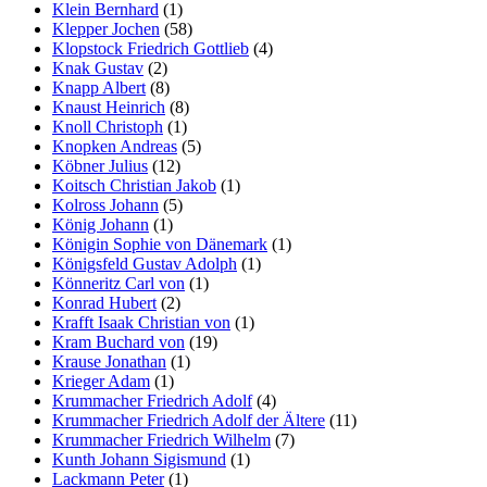
Klein Bernhard
(1)
Klepper Jochen
(58)
Klopstock Friedrich Gottlieb
(4)
Knak Gustav
(2)
Knapp Albert
(8)
Knaust Heinrich
(8)
Knoll Christoph
(1)
Knopken Andreas
(5)
Köbner Julius
(12)
Koitsch Christian Jakob
(1)
Kolross Johann
(5)
König Johann
(1)
Königin Sophie von Dänemark
(1)
Königsfeld Gustav Adolph
(1)
Könneritz Carl von
(1)
Konrad Hubert
(2)
Krafft Isaak Christian von
(1)
Kram Buchard von
(19)
Krause Jonathan
(1)
Krieger Adam
(1)
Krummacher Friedrich Adolf
(4)
Krummacher Friedrich Adolf der Ältere
(11)
Krummacher Friedrich Wilhelm
(7)
Kunth Johann Sigismund
(1)
Lackmann Peter
(1)