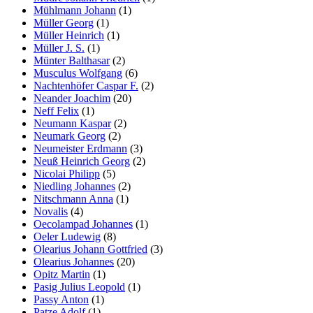
Mühlmann Johann
(1)
Müller Georg
(1)
Müller Heinrich
(1)
Müller J. S.
(1)
Münter Balthasar
(2)
Musculus Wolfgang
(6)
Nachtenhöfer Caspar F.
(2)
Neander Joachim
(20)
Neff Felix
(1)
Neumann Kaspar
(2)
Neumark Georg
(2)
Neumeister Erdmann
(3)
Neuß Heinrich Georg
(2)
Nicolai Philipp
(5)
Niedling Johannes
(2)
Nitschmann Anna
(1)
Novalis
(4)
Oecolampad Johannes
(1)
Oeler Ludewig
(8)
Olearius Johann Gottfried
(3)
Olearius Johannes
(20)
Opitz Martin
(1)
Pasig Julius Leopold
(1)
Passy Anton
(1)
Patze Adolf
(1)