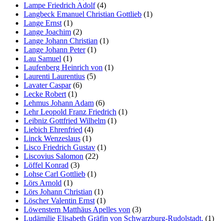
Lampe Friedrich Adolf
(4)
Langbeck Emanuel Christian Gottlieb
(1)
Lange Ernst
(1)
Lange Joachim
(2)
Lange Johann Christian
(1)
Lange Johann Peter
(1)
Lau Samuel
(1)
Laufenberg Heinrich von
(1)
Laurenti Laurentius
(5)
Lavater Caspar
(6)
Lecke Robert
(1)
Lehmus Johann Adam
(6)
Lehr Leopold Franz Friedrich
(1)
Leibniz Gottfried Wilhelm
(1)
Liebich Ehrenfried
(4)
Linck Wenzeslaus
(1)
Lisco Friedrich Gustav
(1)
Liscovius Salomon
(22)
Löffel Konrad
(3)
Lohse Carl Gottlieb
(1)
Lörs Arnold
(1)
Lörs Johann Christian
(1)
Löscher Valentin Ernst
(1)
Löwenstern Matthäus Apelles von
(3)
Ludämilie Elisabeth Gräfin von Schwarzburg-Rudolstadt.
(1)