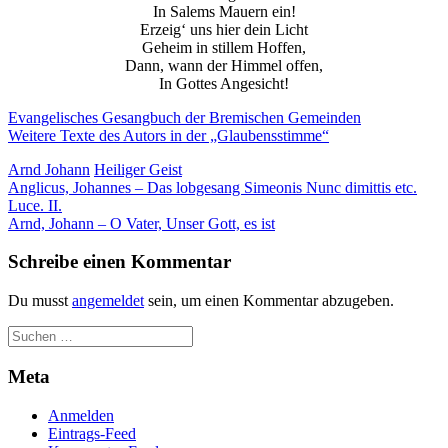
In Salems Mauern ein!
Erzeig‘ uns hier dein Licht
Geheim in stillem Hoffen,
Dann, wann der Himmel offen,
In Gottes Angesicht!
Evangelisches Gesangbuch der Bremischen Gemeinden
Weitere Texte des Autors in der „Glaubensstimme“
Arnd Johann
Heiliger Geist
Beitragsnavigation
Anglicus, Johannes – Das lobgesang Simeonis Nunc dimittis etc.
Luce. II.
Arnd, Johann – O Vater, Unser Gott, es ist
Schreibe einen Kommentar
Du musst
angemeldet
sein, um einen Kommentar abzugeben.
Meta
Anmelden
Eintrags-Feed