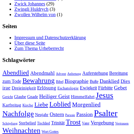
Zwick Johannes
(29)
Zwingli Huldrych
(3)
Zwollen Wilhelm von
(1)
Seiten
Impressum und Datenschutzerklärung
Über diese Seite
Zum Thema Urheberrecht
Schlagwörter
Abendlied
Abendmahl
Bereitung
Auferstehung
Advent
Anbetung
Bewahrung
Biographie
Danklied
zum Tode
Dies
Buße
Bibel
Gebet
irae
Erlösung
Ewigkeit
Fürbitte
Dreieinigkeit
Eschatologie
Jesus
Heiliger Geist
Himmelfahrt
Glaube
Gnade
Gericht
Loblied
Liebe
Morgenlied
Karfreitag
Kirche
Psalter
Nachfolge
Ostern
Passion
Neujahr
Parusie
Trost
Vergebung
Trinität
Sterbelied
Tischlied
Vater
Vertrauen
Schöpfung
Weihnachten
Wort Gottes