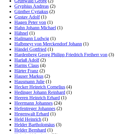
Grünwald Georg
(2)
Gryphius Andreas
(2)
Günther Cyriakus
(2)
Gustav Adolf
(1)
Hagen Peter von
(1)
Hahn Johann Michael
(1)
Hähnel
(1)
Hailmann Ludwig
(1)
Halbmeyr von Merckendorf Johann
(1)
Händel Gottfried
(1)
Hardenberg Georg Philipp Friedrich Freiherr von
(3)
Harlaß Adolf
(2)
Harms Claus
(4)
Härter Franz
(2)
Hauser Markus
(2)
Hausmann Julie
(1)
Hecker Heinrich Cornelius
(4)
Hedinger Johann Reinhard
(1)
Heeren Heinrich Erhard
(1)
Heermann Johannes
(24)
Hefentreger Johannes
(2)
Hegenwalt Erhard
(1)
Held Heinrich
(1)
Helder Bartholomäus
(3)
Helder Bernhard
(1)