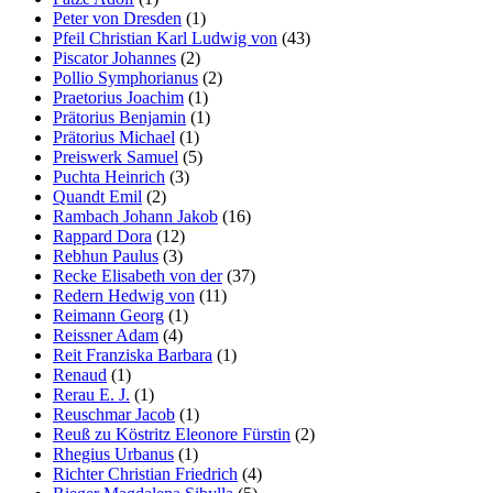
Peter von Dresden
(1)
Pfeil Christian Karl Ludwig von
(43)
Piscator Johannes
(2)
Pollio Symphorianus
(2)
Praetorius Joachim
(1)
Prätorius Benjamin
(1)
Prätorius Michael
(1)
Preiswerk Samuel
(5)
Puchta Heinrich
(3)
Quandt Emil
(2)
Rambach Johann Jakob
(16)
Rappard Dora
(12)
Rebhun Paulus
(3)
Recke Elisabeth von der
(37)
Redern Hedwig von
(11)
Reimann Georg
(1)
Reissner Adam
(4)
Reit Franziska Barbara
(1)
Renaud
(1)
Rerau E. J.
(1)
Reuschmar Jacob
(1)
Reuß zu Köstritz Eleonore Fürstin
(2)
Rhegius Urbanus
(1)
Richter Christian Friedrich
(4)