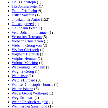
Titius Christoph
(1)
Titz Johann Peter
(1)
Traub Friedhelm
(9)
Triller Valentin
(1)
unbekannter Autor
(152)
Uncategorized
(1)
Uz Johann Peter
(1)
Veith Johann Immanuel
(1)
Vespasius Hermann
(5)
Viebahn Christa von
(1)
Viebahn Georg von
(2)
Vischer Christoph
(1)
Vogtherr Heinrich
(3)
Vulpius Herman
(1)
Vulpius Melchior
(1)
Wackernagel Wilhelm
(1)
Wagner Georg
(1)
Waldenser
(2)
Waldis Burcard
(56)
Walliser Christoph Thomas
(1)
Walter Johann
(6)
Wedel Georg Wolfgang
(1)
Wegelin Josua
(2)
Weihe Friedrich August
(1)
Weingärtner Sigismund
(1)