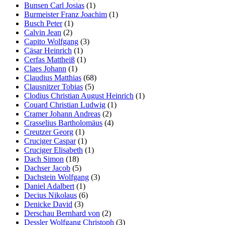
Bunsen Carl Josias
(1)
Burmeister Franz Joachim
(1)
Busch Peter
(1)
Calvin Jean
(2)
Capito Wolfgang
(3)
Cäsar Heinrich
(1)
Cerfas Mattheiß
(1)
Claes Johann
(1)
Claudius Matthias
(68)
Clausnitzer Tobias
(5)
Clodius Christian August Heinrich
(1)
Couard Christian Ludwig
(1)
Cramer Johann Andreas
(2)
Crasselius Bartholomäus
(4)
Creutzer Georg
(1)
Cruciger Caspar
(1)
Cruciger Elisabeth
(1)
Dach Simon
(18)
Dachser Jacob
(5)
Dachstein Wolfgang
(3)
Daniel Adalbert
(1)
Decius Nikolaus
(6)
Denicke David
(3)
Derschau Bernhard von
(2)
Dessler Wolfgang Christoph
(3)