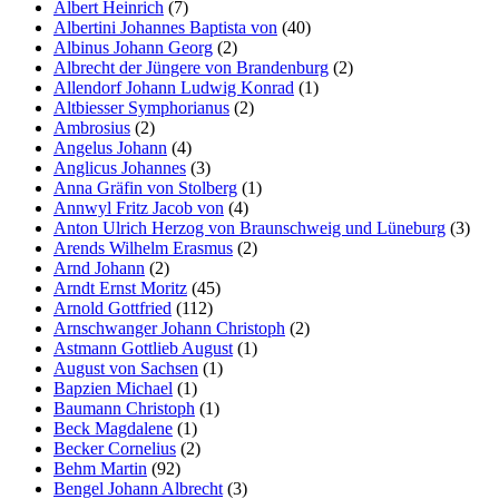
Albert Heinrich
(7)
Albertini Johannes Baptista von
(40)
Albinus Johann Georg
(2)
Albrecht der Jüngere von Brandenburg
(2)
Allendorf Johann Ludwig Konrad
(1)
Altbiesser Symphorianus
(2)
Ambrosius
(2)
Angelus Johann
(4)
Anglicus Johannes
(3)
Anna Gräfin von Stolberg
(1)
Annwyl Fritz Jacob von
(4)
Anton Ulrich Herzog von Braunschweig und Lüneburg
(3)
Arends Wilhelm Erasmus
(2)
Arnd Johann
(2)
Arndt Ernst Moritz
(45)
Arnold Gottfried
(112)
Arnschwanger Johann Christoph
(2)
Astmann Gottlieb August
(1)
August von Sachsen
(1)
Bapzien Michael
(1)
Baumann Christoph
(1)
Beck Magdalene
(1)
Becker Cornelius
(2)
Behm Martin
(92)
Bengel Johann Albrecht
(3)