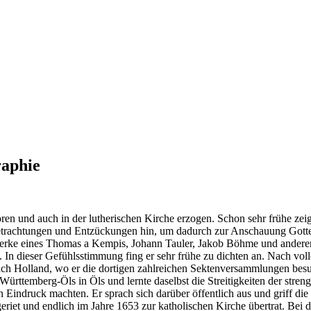
raphie
en und auch in der lutherischen Kirche erzogen. Schon sehr frühe zeig
trachtungen und Entzückungen hin, um dadurch zur Anschauung Gottes 
Werke eines Thomas a Kempis, Johann Tauler, Jakob Böhme und anderer,
 In dieser Gefühlsstimmung fing er sehr frühe zu dichten an. Nach vol
ach Holland, wo er die dortigen zahlreichen Sektenversammlungen bes
rttemberg-Öls in Öls und lernte daselbst die Streitigkeiten der streng
Eindruck machten. Er sprach sich darüber öffentlich aus und griff die
t geriet und endlich im Jahre 1653 zur katholischen Kirche übertrat. Be