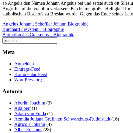
ab Angelis den Namen Johann Angelus bei und setzte auch oft Silesius, 
Angriffe auf die von ihm verlassene Kirche mit großer Heftigkeit fort
katholischen Bischofs zu Breslau wurde. Gegen das Ende seines Lebens
Angelus Johann
,
Scheffler Johann
Biographie
Beitragsnavigation
Burchard Freystein – Biographie
Bartholomäus Crasselius – Biographie
Meta
Anmelden
Eintrags-Feed
Kommentar-Feed
WordPress.org
Autoren
Aberlin Joachim
(3)
Adalbert
(1)
Adam von Fulda
(1)
Aemilia Juliana Gräfin zu Schwarzburg-Rudolstadt
(16)
Agricola Johann
(4)
Alber Erasmus
(28)