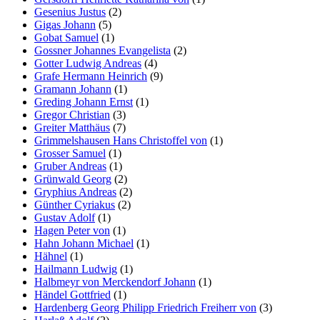
Gesenius Justus
(2)
Gigas Johann
(5)
Gobat Samuel
(1)
Gossner Johannes Evangelista
(2)
Gotter Ludwig Andreas
(4)
Grafe Hermann Heinrich
(9)
Gramann Johann
(1)
Greding Johann Ernst
(1)
Gregor Christian
(3)
Greiter Matthäus
(7)
Grimmelshausen Hans Christoffel von
(1)
Grosser Samuel
(1)
Gruber Andreas
(1)
Grünwald Georg
(2)
Gryphius Andreas
(2)
Günther Cyriakus
(2)
Gustav Adolf
(1)
Hagen Peter von
(1)
Hahn Johann Michael
(1)
Hähnel
(1)
Hailmann Ludwig
(1)
Halbmeyr von Merckendorf Johann
(1)
Händel Gottfried
(1)
Hardenberg Georg Philipp Friedrich Freiherr von
(3)