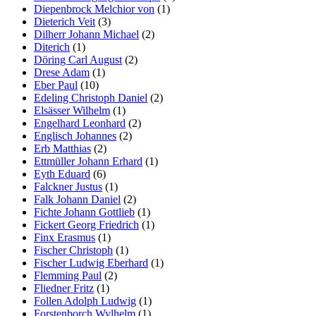
Diepenbrock Melchior von
(1)
Dieterich Veit
(3)
Dilherr Johann Michael
(2)
Diterich
(1)
Döring Carl August
(2)
Drese Adam
(1)
Eber Paul
(10)
Edeling Christoph Daniel
(2)
Elsässer Wilhelm
(1)
Engelhard Leonhard
(2)
Englisch Johannes
(2)
Erb Matthias
(2)
Ettmüller Johann Erhard
(1)
Eyth Eduard
(6)
Falckner Justus
(1)
Falk Johann Daniel
(2)
Fichte Johann Gottlieb
(1)
Fickert Georg Friedrich
(1)
Finx Erasmus
(1)
Fischer Christoph
(1)
Fischer Ludwig Eberhard
(1)
Flemming Paul
(2)
Fliedner Fritz
(1)
Follen Adolph Ludwig
(1)
Forstenborch Wylhelm
(1)