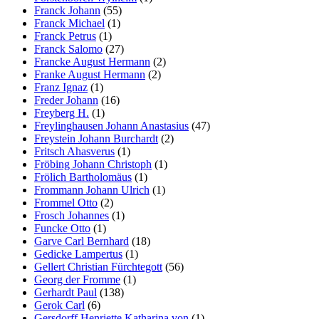
Franck Johann
(55)
Franck Michael
(1)
Franck Petrus
(1)
Franck Salomo
(27)
Francke August Hermann
(2)
Franke August Hermann
(2)
Franz Ignaz
(1)
Freder Johann
(16)
Freyberg H.
(1)
Freylinghausen Johann Anastasius
(47)
Freystein Johann Burchardt
(2)
Fritsch Ahasverus
(1)
Fröbing Johann Christoph
(1)
Frölich Bartholomäus
(1)
Frommann Johann Ulrich
(1)
Frommel Otto
(2)
Frosch Johannes
(1)
Funcke Otto
(1)
Garve Carl Bernhard
(18)
Gedicke Lampertus
(1)
Gellert Christian Fürchtegott
(56)
Georg der Fromme
(1)
Gerhardt Paul
(138)
Gerok Carl
(6)
Gersdorff Henriette Katharina von
(1)