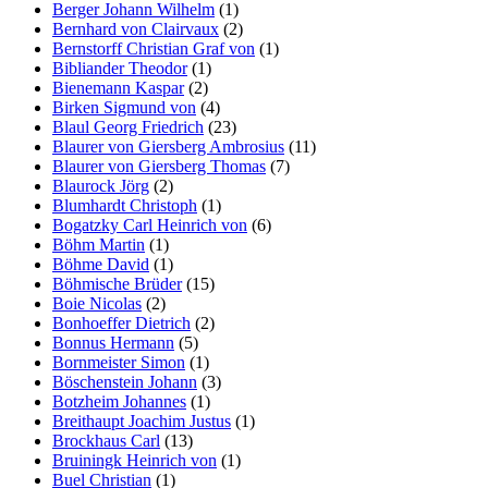
Berger Johann Wilhelm
(1)
Bernhard von Clairvaux
(2)
Bernstorff Christian Graf von
(1)
Bibliander Theodor
(1)
Bienemann Kaspar
(2)
Birken Sigmund von
(4)
Blaul Georg Friedrich
(23)
Blaurer von Giersberg Ambrosius
(11)
Blaurer von Giersberg Thomas
(7)
Blaurock Jörg
(2)
Blumhardt Christoph
(1)
Bogatzky Carl Heinrich von
(6)
Böhm Martin
(1)
Böhme David
(1)
Böhmische Brüder
(15)
Boie Nicolas
(2)
Bonhoeffer Dietrich
(2)
Bonnus Hermann
(5)
Bornmeister Simon
(1)
Böschenstein Johann
(3)
Botzheim Johannes
(1)
Breithaupt Joachim Justus
(1)
Brockhaus Carl
(13)
Bruiningk Heinrich von
(1)
Buel Christian
(1)