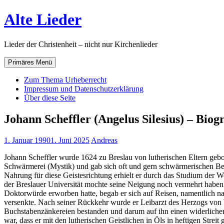
Zum
Alte Lieder
Inhalt
springen
Lieder der Christenheit – nicht nur Kirchenlieder
Primäres Menü
Zum Thema Urheberrecht
Impressum und Datenschutzerklärung
Über diese Seite
Johann Scheffler (Angelus Silesius) – Biog
1. Januar 1990
1. Juni 2025
Andreas
Johann Scheffler wurde 1624 zu Breslau von lutherischen Eltern gebor
Schwärmerei (Mystik) und gab sich oft und gern schwärmerischen Be
Nahrung für diese Geistesrichtung erhielt er durch das Studium der 
der Breslauer Universität mochte seine Neigung noch vermehrt haben.
Doktorwürde erworben hatte, begab er sich auf Reisen, namentlich n
versenkte. Nach seiner Rückkehr wurde er Leibarzt des Herzogs von Wü
Buchstabenzänkereien bestanden und darum auf ihn einen widerlichen 
war, dass er mit den lutherischen Geistlichen in Öls in heftigen Strei