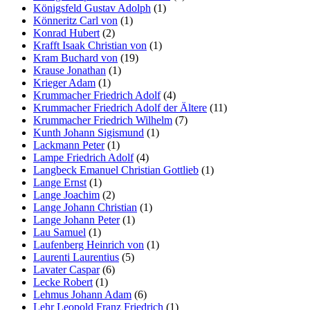
Königsfeld Gustav Adolph
(1)
Könneritz Carl von
(1)
Konrad Hubert
(2)
Krafft Isaak Christian von
(1)
Kram Buchard von
(19)
Krause Jonathan
(1)
Krieger Adam
(1)
Krummacher Friedrich Adolf
(4)
Krummacher Friedrich Adolf der Ältere
(11)
Krummacher Friedrich Wilhelm
(7)
Kunth Johann Sigismund
(1)
Lackmann Peter
(1)
Lampe Friedrich Adolf
(4)
Langbeck Emanuel Christian Gottlieb
(1)
Lange Ernst
(1)
Lange Joachim
(2)
Lange Johann Christian
(1)
Lange Johann Peter
(1)
Lau Samuel
(1)
Laufenberg Heinrich von
(1)
Laurenti Laurentius
(5)
Lavater Caspar
(6)
Lecke Robert
(1)
Lehmus Johann Adam
(6)
Lehr Leopold Franz Friedrich
(1)