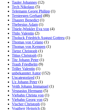
Tauler Johannes
(12)
Tech Nikolaus
(5)
Telemann Georg Philipp
(1)
Tersteegen Gerhard
(89)
Thaurer Benedict
(1)
Thebesius Adam
(1)
Thiele-Winkler Eva von
(4)
Thilo Valentin
(2)
Tholuck Friedrich August Gottreu
(1)
Thomas von Celano
(1)
Thomas von Kempen
(1)
Tietze Christoph
(1)
Titius Christoph
(1)
Titz Johann Peter
(1)
Traub Friedhelm
(9)
Triller Valentin
(1)
unbekannter Autor
(152)
Uncategorized
(1)
Uz Johann Peter
(1)
Veith Johann Immanuel
(1)
Vespasius Hermann
(5)
Viebahn Christa von
(1)
Viebahn Georg von
(2)
Vischer Christoph
(1)
Vogtherr Heinrich
(3)