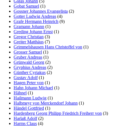
Gigas Johann
(5)
Gobat Samuel
(1)
Gossner Johannes Evangelista
(2)
Gotter Ludwig Andreas
(4)
Grafe Hermann Heinrich
(9)
Gramann Johann
(1)
Greding Johann Ernst
(1)
Gregor Christian
(3)
Greiter Matthäus
(7)
Grimmelshausen Hans Christoffel von
(1)
Grosser Samuel
(1)
Gruber Andreas
(1)
Grünwald Georg
(2)
Gryphius Andreas
(2)
Günther Cyriakus
(2)
Gustav Adolf
(1)
Hagen Peter von
(1)
Hahn Johann Michael
(1)
Hähnel
(1)
Hailmann Ludwig
(1)
Halbmeyr von Merckendorf Johann
(1)
Händel Gottfried
(1)
Hardenberg Georg Philipp Friedrich Freiherr von
(3)
Harlaß Adolf
(2)
Harms Claus
(4)