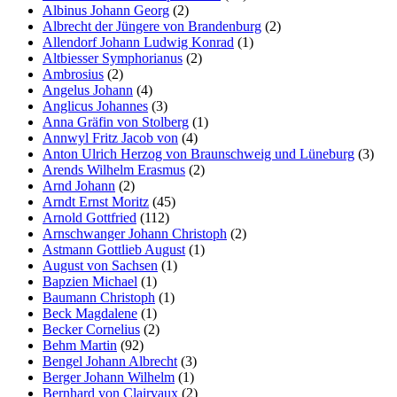
Albinus Johann Georg
(2)
Albrecht der Jüngere von Brandenburg
(2)
Allendorf Johann Ludwig Konrad
(1)
Altbiesser Symphorianus
(2)
Ambrosius
(2)
Angelus Johann
(4)
Anglicus Johannes
(3)
Anna Gräfin von Stolberg
(1)
Annwyl Fritz Jacob von
(4)
Anton Ulrich Herzog von Braunschweig und Lüneburg
(3)
Arends Wilhelm Erasmus
(2)
Arnd Johann
(2)
Arndt Ernst Moritz
(45)
Arnold Gottfried
(112)
Arnschwanger Johann Christoph
(2)
Astmann Gottlieb August
(1)
August von Sachsen
(1)
Bapzien Michael
(1)
Baumann Christoph
(1)
Beck Magdalene
(1)
Becker Cornelius
(2)
Behm Martin
(92)
Bengel Johann Albrecht
(3)
Berger Johann Wilhelm
(1)
Bernhard von Clairvaux
(2)