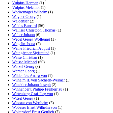
Vulpius Herman
(1)
Vulpius Melchior
(1)
Wackernagel Wilhelm
(1)
Wagner Georg
(1)
Waldenser
(2)
Waldis Burcard
(56)
Walliser Christoph Thomas
(1)
Walter Johann
(6)
Wedel Georg Wolfgang
(1)
Wegelin Josua
(2)
Weihe Friedrich August
(1)
Weingärtner Sigismund
(1)
Weise Christian
(1)
Weisse Michael
(60)
Weißel Georg
(3)
Werner Georg
(1)
Wildenfels Anarg von
(1)
Wilhelm II. von Sachsen-Weimar
(1)
Winckler Johann Joseph
(2)
Winnenberg Philipp Freiherr zu
(1)
Wirtenberg Graf Jörg von
(1)
Witzel Georg
(1)
Witzstat von Wertheim
(3)
Wobeser Ernst Wilhelm von
(1)
Woltersdorf Ernst Gottlieb
(7)