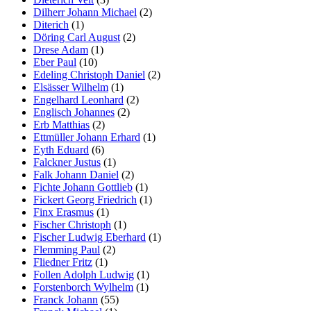
Dilherr Johann Michael
(2)
Diterich
(1)
Döring Carl August
(2)
Drese Adam
(1)
Eber Paul
(10)
Edeling Christoph Daniel
(2)
Elsässer Wilhelm
(1)
Engelhard Leonhard
(2)
Englisch Johannes
(2)
Erb Matthias
(2)
Ettmüller Johann Erhard
(1)
Eyth Eduard
(6)
Falckner Justus
(1)
Falk Johann Daniel
(2)
Fichte Johann Gottlieb
(1)
Fickert Georg Friedrich
(1)
Finx Erasmus
(1)
Fischer Christoph
(1)
Fischer Ludwig Eberhard
(1)
Flemming Paul
(2)
Fliedner Fritz
(1)
Follen Adolph Ludwig
(1)
Forstenborch Wylhelm
(1)
Franck Johann
(55)