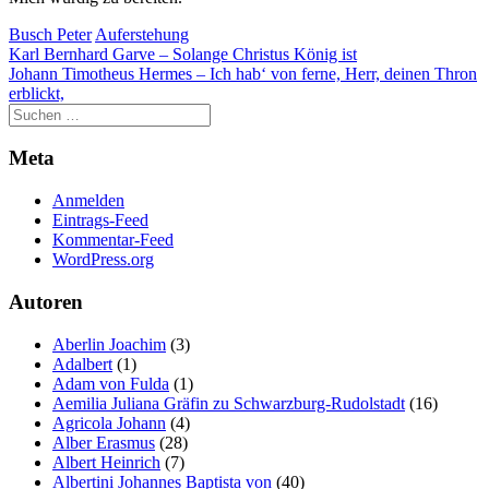
Busch Peter
Auferstehung
Beitragsnavigation
Karl Bernhard Garve – Solange Christus König ist
Johann Timotheus Hermes – Ich hab‘ von ferne, Herr, deinen Thron
erblickt,
Meta
Anmelden
Eintrags-Feed
Kommentar-Feed
WordPress.org
Autoren
Aberlin Joachim
(3)
Adalbert
(1)
Adam von Fulda
(1)
Aemilia Juliana Gräfin zu Schwarzburg-Rudolstadt
(16)
Agricola Johann
(4)
Alber Erasmus
(28)
Albert Heinrich
(7)
Albertini Johannes Baptista von
(40)