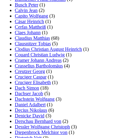
Busch Peter
(1)
Calvin Jean
(2)
Capito Wolfgang
(3)
Cäsar Heinrich
(1)
Cerfas Mattheiß
(1)
Claes Johann
(1)
Claudius Matthias
(68)
Clausnitzer Tobias
(5)
Clodius Christian August Heinrich
(1)
Couard Christian Ludwig
(1)
Cramer Johann Andreas
(2)
Crasselius Bartholomäus
(4)
Creutzer Georg
(1)
Cruciger Caspar
(1)
Cruciger Elisabeth
(1)
Dach Simon
(18)
Dachser Jacob
(5)
Dachstein Wolfgang
(3)
Daniel Adalbert
(1)
Decius Nikolaus
(6)
Denicke David
(3)
Derschau Bernhard von
(2)
Dessler Wolfgang Christoph
(3)
Diepenbrock Melchior von
(1)
Dieterich Veit
(3)