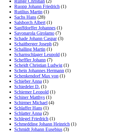
Runge Christian
(2)
Ruopp Johann Friedrich
(1)
Rutilius Martin
(1)
Sachs Hans
(28)
Salsborch Albert
(1)
Sanffdorffer Johannes
(1)
Savonarola Girolamo
(7)
Schade Johann Caspar
(3)
Schaitberger Joseph
(2)
Schalling Martin
(1)
Scharnschlager Leupold
(1)
Scheffler Johann
(7)
Scheidt Christian Ludwig
(1)
Schein Johannes Hermann
(1)
Schenkendorf Max von
(1)
Schieber Anna
(1)
Schiedeler D.
(1)
Schiemer Leopold
(1)
Schiner Matthys
(1)
Schirmer Michael
(4)
Schlaffer Hans
(1)
Schlatter Anna
(2)
Schlegel Friedrich
(1)
Schmedding Johann Heinrich
(1)
Schmidt Johann Eusebius
(3)