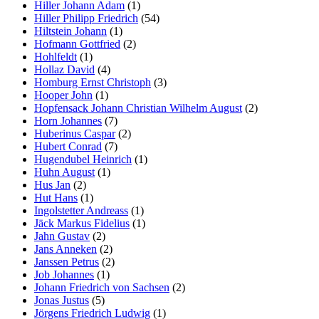
Hiller Johann Adam
(1)
Hiller Philipp Friedrich
(54)
Hiltstein Johann
(1)
Hofmann Gottfried
(2)
Hohlfeldt
(1)
Hollaz David
(4)
Homburg Ernst Christoph
(3)
Hooper John
(1)
Hopfensack Johann Christian Wilhelm August
(2)
Horn Johannes
(7)
Huberinus Caspar
(2)
Hubert Conrad
(7)
Hugendubel Heinrich
(1)
Huhn August
(1)
Hus Jan
(2)
Hut Hans
(1)
Ingolstetter Andreass
(1)
Jäck Markus Fidelius
(1)
Jahn Gustav
(2)
Jans Anneken
(2)
Janssen Petrus
(2)
Job Johannes
(1)
Johann Friedrich von Sachsen
(2)
Jonas Justus
(5)
Jörgens Friedrich Ludwig
(1)