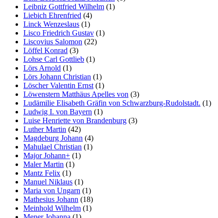
Leibniz Gottfried Wilhelm
(1)
Liebich Ehrenfried
(4)
Linck Wenzeslaus
(1)
Lisco Friedrich Gustav
(1)
Liscovius Salomon
(22)
Löffel Konrad
(3)
Lohse Carl Gottlieb
(1)
Lörs Arnold
(1)
Lörs Johann Christian
(1)
Löscher Valentin Ernst
(1)
Löwenstern Matthäus Apelles von
(3)
Ludämilie Elisabeth Gräfin von Schwarzburg-Rudolstadt.
(1)
Ludwig I. von Bayern
(1)
Luise Henriette von Brandenburg
(3)
Luther Martin
(42)
Magdeburg Johann
(4)
Mahulael Christian
(1)
Major Johann+
(1)
Maler Martin
(1)
Mantz Felix
(1)
Manuel Niklaus
(1)
Maria von Ungarn
(1)
Mathesius Johann
(18)
Meinhold Wilhelm
(1)
Mener Johanna
(1)