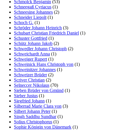
Schmolck Benjamin
(53)
Schneegaß Cyriacus
(1)
Schneesing Johannes
(2)
Schneider Liepolt
(1)
Schoch G.
(1)
Schröder Johann Heinrich
(3)
Schubart Christian Friedrich Daniel
(1)
Schuster Gottfried
(1)
Schütz Johann Jakob
(2)
Schwedler Johann Christoph
(2)
Schweichardt Anna
(1)
Schweiger Rupert
(1)
Schweinick Hans Christoph von
(1)
Schweinitzer Johannes
(1)
Schweizer Brüder
(2)
Scriver Christian
(2)
Selneccer Nikolaus
(70)
Sieben Brüder von Gmünd
(1)
Sieber Justus
(1)
Siegfried Johann
(1)
Silberrad Marie Clara von
(3)
Silbert Johann Peter
(1)
Singh Saddhu Sundhar
(1)
Solius Christophorus
(1)
Sophie Königin von Dänemark
(1)