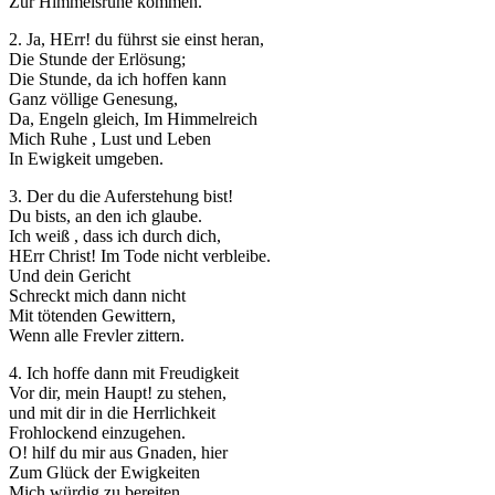
Zur Himmelsruhe kommen.
2. Ja, HErr! du führst sie einst heran,
Die Stunde der Erlösung;
Die Stunde, da ich hoffen kann
Ganz völlige Genesung,
Da, Engeln gleich, Im Himmelreich
Mich Ruhe , Lust und Leben
In Ewigkeit umgeben.
3. Der du die Auferstehung bist!
Du bists, an den ich glaube.
Ich weiß , dass ich durch dich,
HErr Christ! Im Tode nicht verbleibe.
Und dein Gericht
Schreckt mich dann nicht
Mit tötenden Gewittern,
Wenn alle Frevler zittern.
4. Ich hoffe dann mit Freudigkeit
Vor dir, mein Haupt! zu stehen,
und mit dir in die Herrlichkeit
Frohlockend einzugehen.
O! hilf du mir aus Gnaden, hier
Zum Glück der Ewigkeiten
Mich würdig zu bereiten.