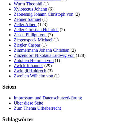
Wurm Theophil
(1)
Xylotectus Johann
(6)
Zabuesnig Johann Christoph von
(2)
Zehner Samuel
(1)
Zeller Albert
(123)
Zeller Christian Heinrich
(2)
Zesen Philipp von
(3)
Ziegenspeck Michael
(1)
Ziegler Caspar
(1)
Zimmermann Johann Christian
(2)
Zinzendorf Nikolaus Ludwig von
(128)
Zutphen Heinrich von
(1)
Zwick Johannes
(29)
Zwingli Huldrych
(3)
Zwollen Wilhelm von
(1)
Seiten
Impressum und Datenschutzerklärung
Über diese Seite
Zum Thema Urheberrecht
Schlagwörter