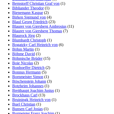
Bernstorff Christian Graf von
(1)
Bibliander Theodor
(1)
Bienemann Kaspar
(2)
Birken Sigmund von
(4)
Blaul Georg Friedrich
(23)
Blaurer von Giersberg Ambrosius
(11)
Blaurer von Giersberg Thomas
(7)
Blaurock Jörg
(2)
Blumhardt Christoph
(1)
Bogatzky Carl Heinrich von
(6)
Böhm Martin
(1)
Böhme David
(1)
Böhmische Brüder
(15)
Boie Nicolas
(2)
Bonhoeffer Dietrich
(2)
Bonnus Hermann
(5)
Bornmeister Simon
(1)
Böschenstein Johann
(3)
Botzheim Johannes
(1)
Breithaupt Joachim Justus
(1)
Brockhaus Carl
(13)
Bruiningk Heinrich von
(1)
Buel Christian
(1)
Bunsen Carl Josias
(1)
Burmeister Franz Joachim
(1)