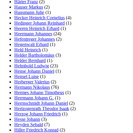
Härter Franz
(2)
Hauser Markus
(2)
Hausmann Julie
(1)
Hecker Heinrich Cornelius
(4)
Hedinger Johann Reinhard
(1)
Heeren Heinrich Erhard
(1)
Heermann Johannes
(24)
Hefentreger Johannes
(2)
Hegenwalt Erhard
(1)
Held Heinrich
(1)
Helder Bartholomäus
(3)
Helder Bernhard
(1)
Helmbold Ludwig
(23)
Hense Johann Daniel
(1)
Hensel Luise
(1)
Herberger Valerius
(2)
Hermann Nikolaus
(76)
Hermes Johann Timotheus
(1)
Herrmann Johann G.
(1)
Herrnschmidt Johann Daniel
(2)
Hertzogenrath Theodor Isaak
(2)
Herzog Johann Friedrich
(1)
Hesse Johann
(3)
Heyden Sebald
(7)
Hiller Friedrich Konrad
(2)