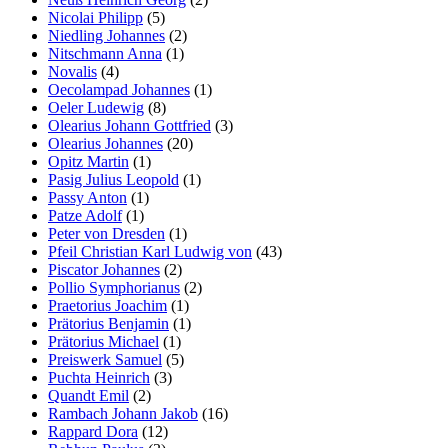
Nicolai Philipp
(5)
Niedling Johannes
(2)
Nitschmann Anna
(1)
Novalis
(4)
Oecolampad Johannes
(1)
Oeler Ludewig
(8)
Olearius Johann Gottfried
(3)
Olearius Johannes
(20)
Opitz Martin
(1)
Pasig Julius Leopold
(1)
Passy Anton
(1)
Patze Adolf
(1)
Peter von Dresden
(1)
Pfeil Christian Karl Ludwig von
(43)
Piscator Johannes
(2)
Pollio Symphorianus
(2)
Praetorius Joachim
(1)
Prätorius Benjamin
(1)
Prätorius Michael
(1)
Preiswerk Samuel
(5)
Puchta Heinrich
(3)
Quandt Emil
(2)
Rambach Johann Jakob
(16)
Rappard Dora
(12)