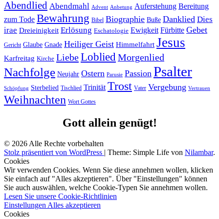
Abendlied
Abendmahl
Bereitung
Auferstehung
Advent
Anbetung
Bewahrung
Biographie
Danklied
zum Tode
Dies
Buße
Bibel
Gebet
irae
Erlösung
Ewigkeit
Fürbitte
Dreieinigkeit
Eschatologie
Jesus
Heiliger Geist
Himmelfahrt
Glaube
Gnade
Gericht
Loblied
Liebe
Morgenlied
Karfreitag
Kirche
Psalter
Nachfolge
Ostern
Passion
Neujahr
Parusie
Trost
Vergebung
Trinität
Sterbelied
Tischlied
Vater
Vertrauen
Schöpfung
Weihnachten
Wort Gottes
Gott allein genügt!
© 2026 Alle Rechte vorbehalten
Stolz präsentiert von WordPress
|
Theme: Simple Life von
Nilambar
.
Cookies
Wir verwenden Cookies. Wenn Sie diese annehmen wollen, klicken
Sie einfach auf "Alles akzeptieren". Über "Einstellungen" können
Sie auch auswählen, welche Cookie-Typen Sie annehmen wollen.
Lesen Sie unsere Cookie-Richtlinien
Einstellungen
Alles akzeptieren
Cookies