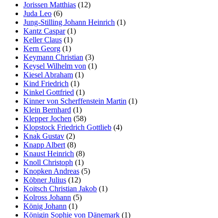
Jorissen Matthias
(12)
Juda Leo
(6)
Jung-Stilling Johann Heinrich
(1)
Kantz Caspar
(1)
Keller Claus
(1)
Kern Georg
(1)
Keymann Christian
(3)
Keysel Wilhelm von
(1)
Kiesel Abraham
(1)
Kind Friedrich
(1)
Kinkel Gottfried
(1)
Kinner von Scherffenstein Martin
(1)
Klein Bernhard
(1)
Klepper Jochen
(58)
Klopstock Friedrich Gottlieb
(4)
Knak Gustav
(2)
Knapp Albert
(8)
Knaust Heinrich
(8)
Knoll Christoph
(1)
Knopken Andreas
(5)
Köbner Julius
(12)
Koitsch Christian Jakob
(1)
Kolross Johann
(5)
König Johann
(1)
Königin Sophie von Dänemark
(1)