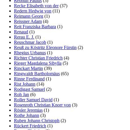
Rebhun Paulus
(3)
Recke Elisabeth von der
(37)
Redern Hedwig von
(11)
Reimann Georg
(1)
Reissner Adam
(4)
Reit Franziska Barbara
(1)
Renaud
(1)
Rerau E. J.
(1)
Reuschmar Jacob
(1)
Reuß zu Köstritz Eleonore Fürstin
(2)
Rhegius Urbanus
(1)
Richter Christian Friedrich
(4)
Rieger Magdalena Sibylla
(5)
Rinckart Martin
(39)
Ringwaldt Bartholomäus
(65)
Rinne Ferdinand
(1)
Rist Johann
(14)
Rodigast Samuel
(2)
Roh Jan
(6)
Roller Samuel David
(1)
Rosenroth Christian Knorr von
(3)
Rösler Jeremias
(1)
Rothe Johann
(3)
Ruben Johann Christoph
(2)
Rückert Friedrich
(1)