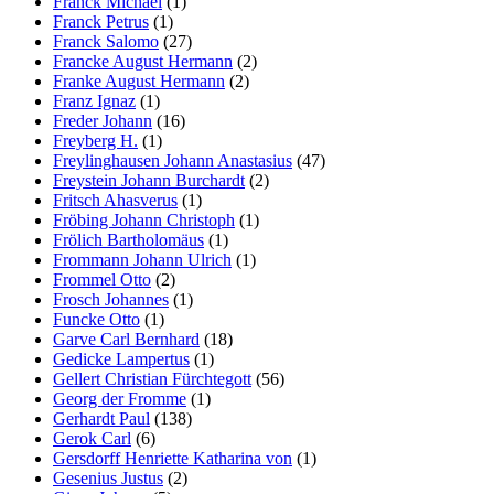
Franck Michael
(1)
Franck Petrus
(1)
Franck Salomo
(27)
Francke August Hermann
(2)
Franke August Hermann
(2)
Franz Ignaz
(1)
Freder Johann
(16)
Freyberg H.
(1)
Freylinghausen Johann Anastasius
(47)
Freystein Johann Burchardt
(2)
Fritsch Ahasverus
(1)
Fröbing Johann Christoph
(1)
Frölich Bartholomäus
(1)
Frommann Johann Ulrich
(1)
Frommel Otto
(2)
Frosch Johannes
(1)
Funcke Otto
(1)
Garve Carl Bernhard
(18)
Gedicke Lampertus
(1)
Gellert Christian Fürchtegott
(56)
Georg der Fromme
(1)
Gerhardt Paul
(138)
Gerok Carl
(6)
Gersdorff Henriette Katharina von
(1)
Gesenius Justus
(2)