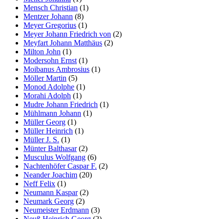
Mensch Christian
(1)
Mentzer Johann
(8)
Meyer Gregorius
(1)
Meyer Johann Friedrich von
(2)
Meyfart Johann Matthäus
(2)
Milton John
(1)
Modersohn Ernst
(1)
Moibanus Ambrosius
(1)
Möller Martin
(5)
Monod Adolphe
(1)
Morahi Adolph
(1)
Mudre Johann Friedrich
(1)
Mühlmann Johann
(1)
Müller Georg
(1)
Müller Heinrich
(1)
Müller J. S.
(1)
Münter Balthasar
(2)
Musculus Wolfgang
(6)
Nachtenhöfer Caspar F.
(2)
Neander Joachim
(20)
Neff Felix
(1)
Neumann Kaspar
(2)
Neumark Georg
(2)
Neumeister Erdmann
(3)
Neuß Heinrich Georg
(2)