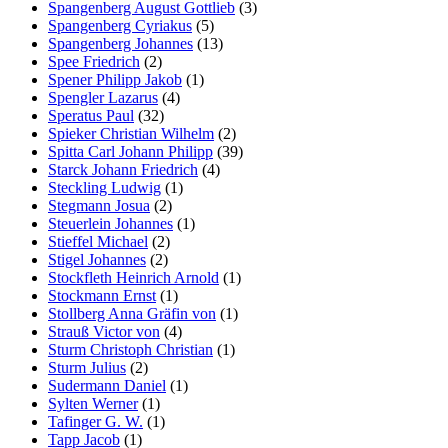
Spangenberg August Gottlieb
(3)
Spangenberg Cyriakus
(5)
Spangenberg Johannes
(13)
Spee Friedrich
(2)
Spener Philipp Jakob
(1)
Spengler Lazarus
(4)
Speratus Paul
(32)
Spieker Christian Wilhelm
(2)
Spitta Carl Johann Philipp
(39)
Starck Johann Friedrich
(4)
Steckling Ludwig
(1)
Stegmann Josua
(2)
Steuerlein Johannes
(1)
Stieffel Michael
(2)
Stigel Johannes
(2)
Stockfleth Heinrich Arnold
(1)
Stockmann Ernst
(1)
Stollberg Anna Gräfin von
(1)
Strauß Victor von
(4)
Sturm Christoph Christian
(1)
Sturm Julius
(2)
Sudermann Daniel
(1)
Sylten Werner
(1)
Tafinger G. W.
(1)
Tapp Jacob
(1)