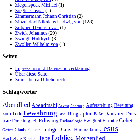
Ziegenspeck Michael
(1)
Ziegler Caspar
(1)
Zimmermann Johann Christian
(2)
Zinzendorf Nikolaus Ludwig von
(128)
Zutphen Heinrich von
(1)
Zwick Johannes
(29)
Zwingli Huldrych
(3)
Zwollen Wilhelm von
(1)
Seiten
Impressum und Datenschutzerklärung
Über diese Seite
Zum Thema Urheberrecht
Schlagwörter
Abendlied
Abendmahl
Bereitung
Auferstehung
Advent
Anbetung
Bewahrung
Biographie
Danklied
zum Tode
Dies
Buße
Bibel
Gebet
irae
Erlösung
Ewigkeit
Fürbitte
Dreieinigkeit
Eschatologie
Jesus
Heiliger Geist
Himmelfahrt
Glaube
Gnade
Gericht
Loblied
Liebe
Morgenlied
Karfreitag
Kirche