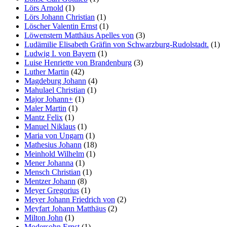
Lörs Arnold
(1)
Lörs Johann Christian
(1)
Löscher Valentin Ernst
(1)
Löwenstern Matthäus Apelles von
(3)
Ludämilie Elisabeth Gräfin von Schwarzburg-Rudolstadt.
(1)
Ludwig I. von Bayern
(1)
Luise Henriette von Brandenburg
(3)
Luther Martin
(42)
Magdeburg Johann
(4)
Mahulael Christian
(1)
Major Johann+
(1)
Maler Martin
(1)
Mantz Felix
(1)
Manuel Niklaus
(1)
Maria von Ungarn
(1)
Mathesius Johann
(18)
Meinhold Wilhelm
(1)
Mener Johanna
(1)
Mensch Christian
(1)
Mentzer Johann
(8)
Meyer Gregorius
(1)
Meyer Johann Friedrich von
(2)
Meyfart Johann Matthäus
(2)
Milton John
(1)
Modersohn Ernst
(1)