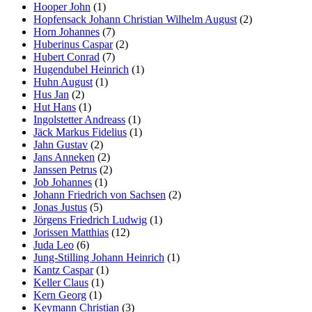
Hooper John
(1)
Hopfensack Johann Christian Wilhelm August
(2)
Horn Johannes
(7)
Huberinus Caspar
(2)
Hubert Conrad
(7)
Hugendubel Heinrich
(1)
Huhn August
(1)
Hus Jan
(2)
Hut Hans
(1)
Ingolstetter Andreass
(1)
Jäck Markus Fidelius
(1)
Jahn Gustav
(2)
Jans Anneken
(2)
Janssen Petrus
(2)
Job Johannes
(1)
Johann Friedrich von Sachsen
(2)
Jonas Justus
(5)
Jörgens Friedrich Ludwig
(1)
Jorissen Matthias
(12)
Juda Leo
(6)
Jung-Stilling Johann Heinrich
(1)
Kantz Caspar
(1)
Keller Claus
(1)
Kern Georg
(1)
Keymann Christian
(3)