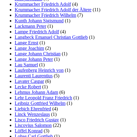
Krummacher Friedrich Adolf
(4)
Krummacher Friedrich Adolf der Ältere
(11)
Krummacher Friedrich Wilhelm
(7)
Kunth Johann Sigismund
(1)
Lackmann Peter
(1)
Lampe Friedrich Adolf
(4)
Langbeck Emanuel Christian Gottlieb
(1)
Lange Ernst
(1)
Lange Joachim
(2)
Lange Johann Christian
(1)
Lange Johann Peter
(1)
Lau Samuel
(1)
Laufenberg Heinrich von
(1)
Laurenti Laurentius
(5)
Lavater Caspar
(6)
Lecke Robert
(1)
Lehmus Johann Adam
(6)
Lehr Leopold Franz Friedrich
(1)
Leibniz Gottfried Wilhelm
(1)
Liebich Ehrenfried
(4)
Linck Wenzeslaus
(1)
Lisco Friedrich Gustav
(1)
Liscovius Salomon
(22)
Löffel Konrad
(3)
Lohse Carl Gottlieb
(1)