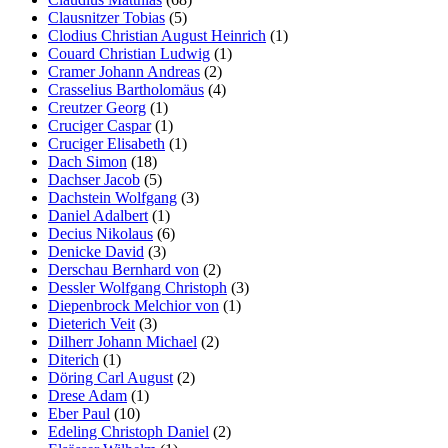
Clausnitzer Tobias
(5)
Clodius Christian August Heinrich
(1)
Couard Christian Ludwig
(1)
Cramer Johann Andreas
(2)
Crasselius Bartholomäus
(4)
Creutzer Georg
(1)
Cruciger Caspar
(1)
Cruciger Elisabeth
(1)
Dach Simon
(18)
Dachser Jacob
(5)
Dachstein Wolfgang
(3)
Daniel Adalbert
(1)
Decius Nikolaus
(6)
Denicke David
(3)
Derschau Bernhard von
(2)
Dessler Wolfgang Christoph
(3)
Diepenbrock Melchior von
(1)
Dieterich Veit
(3)
Dilherr Johann Michael
(2)
Diterich
(1)
Döring Carl August
(2)
Drese Adam
(1)
Eber Paul
(10)
Edeling Christoph Daniel
(2)