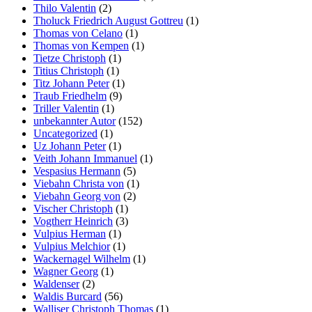
Thilo Valentin
(2)
Tholuck Friedrich August Gottreu
(1)
Thomas von Celano
(1)
Thomas von Kempen
(1)
Tietze Christoph
(1)
Titius Christoph
(1)
Titz Johann Peter
(1)
Traub Friedhelm
(9)
Triller Valentin
(1)
unbekannter Autor
(152)
Uncategorized
(1)
Uz Johann Peter
(1)
Veith Johann Immanuel
(1)
Vespasius Hermann
(5)
Viebahn Christa von
(1)
Viebahn Georg von
(2)
Vischer Christoph
(1)
Vogtherr Heinrich
(3)
Vulpius Herman
(1)
Vulpius Melchior
(1)
Wackernagel Wilhelm
(1)
Wagner Georg
(1)
Waldenser
(2)
Waldis Burcard
(56)
Walliser Christoph Thomas
(1)