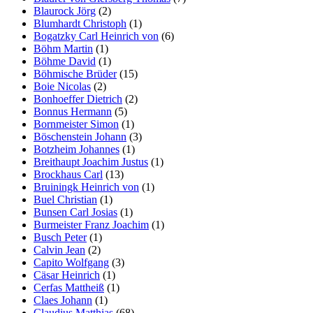
Blaurock Jörg
(2)
Blumhardt Christoph
(1)
Bogatzky Carl Heinrich von
(6)
Böhm Martin
(1)
Böhme David
(1)
Böhmische Brüder
(15)
Boie Nicolas
(2)
Bonhoeffer Dietrich
(2)
Bonnus Hermann
(5)
Bornmeister Simon
(1)
Böschenstein Johann
(3)
Botzheim Johannes
(1)
Breithaupt Joachim Justus
(1)
Brockhaus Carl
(13)
Bruiningk Heinrich von
(1)
Buel Christian
(1)
Bunsen Carl Josias
(1)
Burmeister Franz Joachim
(1)
Busch Peter
(1)
Calvin Jean
(2)
Capito Wolfgang
(3)
Cäsar Heinrich
(1)
Cerfas Mattheiß
(1)
Claes Johann
(1)
Claudius Matthias
(68)