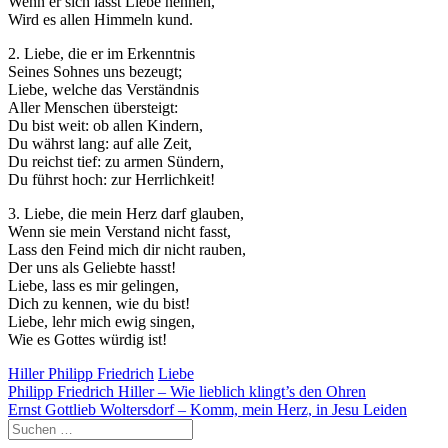
Wenn er sich lässt Liebe nennen,
Wird es allen Himmeln kund.
2. Liebe, die er im Erkenntnis
Seines Sohnes uns bezeugt;
Liebe, welche das Verständnis
Aller Menschen übersteigt:
Du bist weit: ob allen Kindern,
Du währst lang: auf alle Zeit,
Du reichst tief: zu armen Sündern,
Du führst hoch: zur Herrlichkeit!
3. Liebe, die mein Herz darf glauben,
Wenn sie mein Verstand nicht fasst,
Lass den Feind mich dir nicht rauben,
Der uns als Geliebte hasst!
Liebe, lass es mir gelingen,
Dich zu kennen, wie du bist!
Liebe, lehr mich ewig singen,
Wie es Gottes würdig ist!
Hiller Philipp Friedrich
Liebe
Beitragsnavigation
Philipp Friedrich Hiller – Wie lieblich klingt’s den Ohren
Ernst Gottlieb Woltersdorf – Komm, mein Herz, in Jesu Leiden