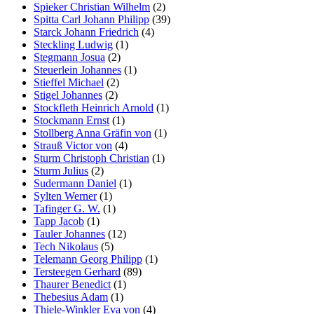
Spieker Christian Wilhelm
(2)
Spitta Carl Johann Philipp
(39)
Starck Johann Friedrich
(4)
Steckling Ludwig
(1)
Stegmann Josua
(2)
Steuerlein Johannes
(1)
Stieffel Michael
(2)
Stigel Johannes
(2)
Stockfleth Heinrich Arnold
(1)
Stockmann Ernst
(1)
Stollberg Anna Gräfin von
(1)
Strauß Victor von
(4)
Sturm Christoph Christian
(1)
Sturm Julius
(2)
Sudermann Daniel
(1)
Sylten Werner
(1)
Tafinger G. W.
(1)
Tapp Jacob
(1)
Tauler Johannes
(12)
Tech Nikolaus
(5)
Telemann Georg Philipp
(1)
Tersteegen Gerhard
(89)
Thaurer Benedict
(1)
Thebesius Adam
(1)
Thiele-Winkler Eva von
(4)