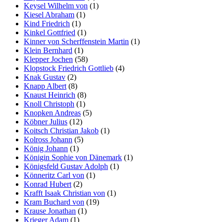
Keysel Wilhelm von
(1)
Kiesel Abraham
(1)
Kind Friedrich
(1)
Kinkel Gottfried
(1)
Kinner von Scherffenstein Martin
(1)
Klein Bernhard
(1)
Klepper Jochen
(58)
Klopstock Friedrich Gottlieb
(4)
Knak Gustav
(2)
Knapp Albert
(8)
Knaust Heinrich
(8)
Knoll Christoph
(1)
Knopken Andreas
(5)
Köbner Julius
(12)
Koitsch Christian Jakob
(1)
Kolross Johann
(5)
König Johann
(1)
Königin Sophie von Dänemark
(1)
Königsfeld Gustav Adolph
(1)
Könneritz Carl von
(1)
Konrad Hubert
(2)
Krafft Isaak Christian von
(1)
Kram Buchard von
(19)
Krause Jonathan
(1)
Krieger Adam
(1)