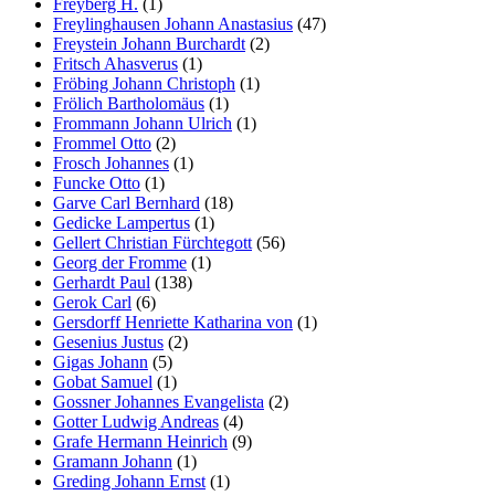
Freyberg H.
(1)
Freylinghausen Johann Anastasius
(47)
Freystein Johann Burchardt
(2)
Fritsch Ahasverus
(1)
Fröbing Johann Christoph
(1)
Frölich Bartholomäus
(1)
Frommann Johann Ulrich
(1)
Frommel Otto
(2)
Frosch Johannes
(1)
Funcke Otto
(1)
Garve Carl Bernhard
(18)
Gedicke Lampertus
(1)
Gellert Christian Fürchtegott
(56)
Georg der Fromme
(1)
Gerhardt Paul
(138)
Gerok Carl
(6)
Gersdorff Henriette Katharina von
(1)
Gesenius Justus
(2)
Gigas Johann
(5)
Gobat Samuel
(1)
Gossner Johannes Evangelista
(2)
Gotter Ludwig Andreas
(4)
Grafe Hermann Heinrich
(9)
Gramann Johann
(1)
Greding Johann Ernst
(1)