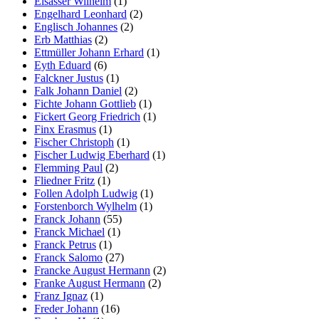
Elsässer Wilhelm
(1)
Engelhard Leonhard
(2)
Englisch Johannes
(2)
Erb Matthias
(2)
Ettmüller Johann Erhard
(1)
Eyth Eduard
(6)
Falckner Justus
(1)
Falk Johann Daniel
(2)
Fichte Johann Gottlieb
(1)
Fickert Georg Friedrich
(1)
Finx Erasmus
(1)
Fischer Christoph
(1)
Fischer Ludwig Eberhard
(1)
Flemming Paul
(2)
Fliedner Fritz
(1)
Follen Adolph Ludwig
(1)
Forstenborch Wylhelm
(1)
Franck Johann
(55)
Franck Michael
(1)
Franck Petrus
(1)
Franck Salomo
(27)
Francke August Hermann
(2)
Franke August Hermann
(2)
Franz Ignaz
(1)
Freder Johann
(16)