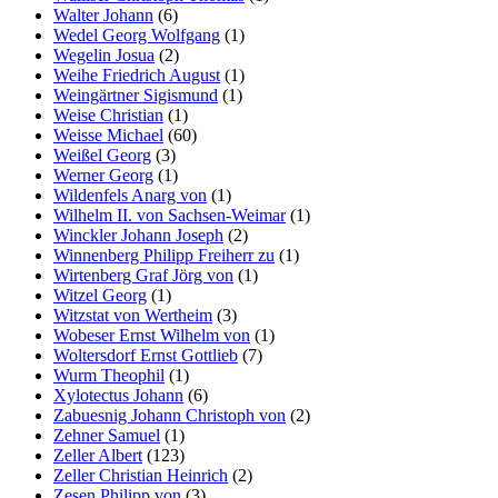
Walter Johann
(6)
Wedel Georg Wolfgang
(1)
Wegelin Josua
(2)
Weihe Friedrich August
(1)
Weingärtner Sigismund
(1)
Weise Christian
(1)
Weisse Michael
(60)
Weißel Georg
(3)
Werner Georg
(1)
Wildenfels Anarg von
(1)
Wilhelm II. von Sachsen-Weimar
(1)
Winckler Johann Joseph
(2)
Winnenberg Philipp Freiherr zu
(1)
Wirtenberg Graf Jörg von
(1)
Witzel Georg
(1)
Witzstat von Wertheim
(3)
Wobeser Ernst Wilhelm von
(1)
Woltersdorf Ernst Gottlieb
(7)
Wurm Theophil
(1)
Xylotectus Johann
(6)
Zabuesnig Johann Christoph von
(2)
Zehner Samuel
(1)
Zeller Albert
(123)
Zeller Christian Heinrich
(2)
Zesen Philipp von
(3)