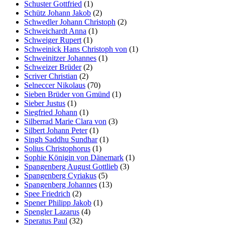
Schuster Gottfried
(1)
Schütz Johann Jakob
(2)
Schwedler Johann Christoph
(2)
Schweichardt Anna
(1)
Schweiger Rupert
(1)
Schweinick Hans Christoph von
(1)
Schweinitzer Johannes
(1)
Schweizer Brüder
(2)
Scriver Christian
(2)
Selneccer Nikolaus
(70)
Sieben Brüder von Gmünd
(1)
Sieber Justus
(1)
Siegfried Johann
(1)
Silberrad Marie Clara von
(3)
Silbert Johann Peter
(1)
Singh Saddhu Sundhar
(1)
Solius Christophorus
(1)
Sophie Königin von Dänemark
(1)
Spangenberg August Gottlieb
(3)
Spangenberg Cyriakus
(5)
Spangenberg Johannes
(13)
Spee Friedrich
(2)
Spener Philipp Jakob
(1)
Spengler Lazarus
(4)
Speratus Paul
(32)