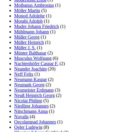
Moibanus Ambrosius
(1)
Möller Martin
(5)
Monod Adolphe
(1)
Morahi Adolph
(1)
Mudre Johann Friedrich
(1)
Mühlmann Johann
(1)
Müller Georg
(1)
Müller Heinrich
(1)
Müller J. S.
(1)
Münter Balthasar
(2)
Musculus Wolfgang
(6)
Nachtenhöfer Caspar F.
(2)
Neander Joachim
(20)
Neff Felix
(1)
Neumann Kaspar
(2)
Neumark Georg
(2)
Neumeister Erdmann
(3)
Neuß Heinrich Georg
(2)
Nicolai Philipp
(5)
Niedling Johannes
(2)
Nitschmann Anna
(1)
Novalis
(4)
Oecolampad Johannes
(1)
Oeler Ludewig
(8)