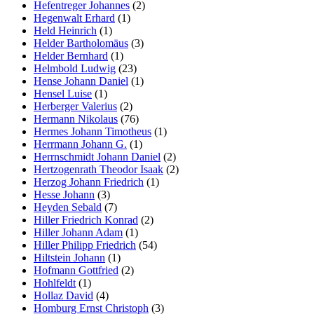
Hefentreger Johannes
(2)
Hegenwalt Erhard
(1)
Held Heinrich
(1)
Helder Bartholomäus
(3)
Helder Bernhard
(1)
Helmbold Ludwig
(23)
Hense Johann Daniel
(1)
Hensel Luise
(1)
Herberger Valerius
(2)
Hermann Nikolaus
(76)
Hermes Johann Timotheus
(1)
Herrmann Johann G.
(1)
Herrnschmidt Johann Daniel
(2)
Hertzogenrath Theodor Isaak
(2)
Herzog Johann Friedrich
(1)
Hesse Johann
(3)
Heyden Sebald
(7)
Hiller Friedrich Konrad
(2)
Hiller Johann Adam
(1)
Hiller Philipp Friedrich
(54)
Hiltstein Johann
(1)
Hofmann Gottfried
(2)
Hohlfeldt
(1)
Hollaz David
(4)
Homburg Ernst Christoph
(3)