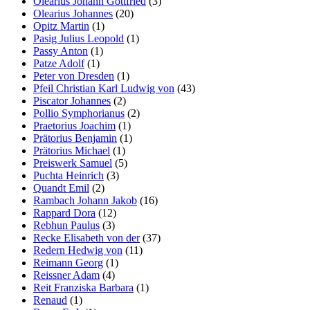
Olearius Johann Gottfried
(3)
Olearius Johannes
(20)
Opitz Martin
(1)
Pasig Julius Leopold
(1)
Passy Anton
(1)
Patze Adolf
(1)
Peter von Dresden
(1)
Pfeil Christian Karl Ludwig von
(43)
Piscator Johannes
(2)
Pollio Symphorianus
(2)
Praetorius Joachim
(1)
Prätorius Benjamin
(1)
Prätorius Michael
(1)
Preiswerk Samuel
(5)
Puchta Heinrich
(3)
Quandt Emil
(2)
Rambach Johann Jakob
(16)
Rappard Dora
(12)
Rebhun Paulus
(3)
Recke Elisabeth von der
(37)
Redern Hedwig von
(11)
Reimann Georg
(1)
Reissner Adam
(4)
Reit Franziska Barbara
(1)
Renaud
(1)