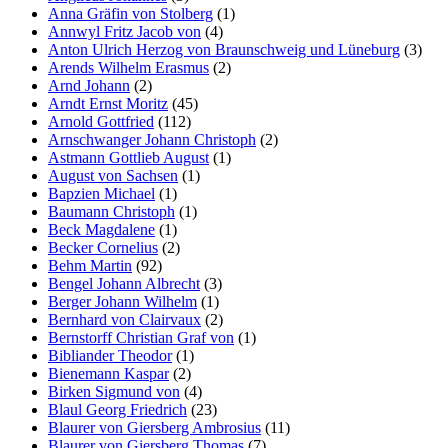
Anna Gräfin von Stolberg
(1)
Annwyl Fritz Jacob von
(4)
Anton Ulrich Herzog von Braunschweig und Lüneburg
(3)
Arends Wilhelm Erasmus
(2)
Arnd Johann
(2)
Arndt Ernst Moritz
(45)
Arnold Gottfried
(112)
Arnschwanger Johann Christoph
(2)
Astmann Gottlieb August
(1)
August von Sachsen
(1)
Bapzien Michael
(1)
Baumann Christoph
(1)
Beck Magdalene
(1)
Becker Cornelius
(2)
Behm Martin
(92)
Bengel Johann Albrecht
(3)
Berger Johann Wilhelm
(1)
Bernhard von Clairvaux
(2)
Bernstorff Christian Graf von
(1)
Bibliander Theodor
(1)
Bienemann Kaspar
(2)
Birken Sigmund von
(4)
Blaul Georg Friedrich
(23)
Blaurer von Giersberg Ambrosius
(11)
Blaurer von Giersberg Thomas
(7)