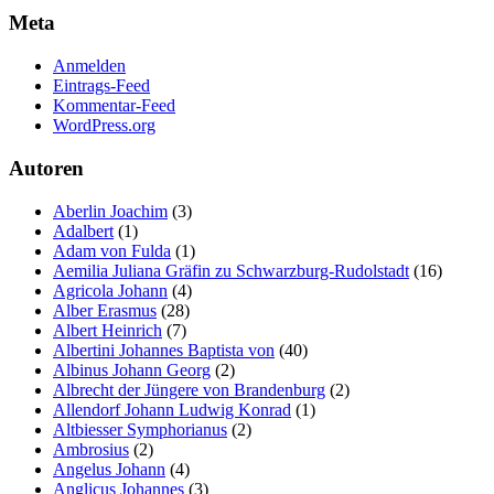
Meta
Anmelden
Eintrags-Feed
Kommentar-Feed
WordPress.org
Autoren
Aberlin Joachim
(3)
Adalbert
(1)
Adam von Fulda
(1)
Aemilia Juliana Gräfin zu Schwarzburg-Rudolstadt
(16)
Agricola Johann
(4)
Alber Erasmus
(28)
Albert Heinrich
(7)
Albertini Johannes Baptista von
(40)
Albinus Johann Georg
(2)
Albrecht der Jüngere von Brandenburg
(2)
Allendorf Johann Ludwig Konrad
(1)
Altbiesser Symphorianus
(2)
Ambrosius
(2)
Angelus Johann
(4)
Anglicus Johannes
(3)